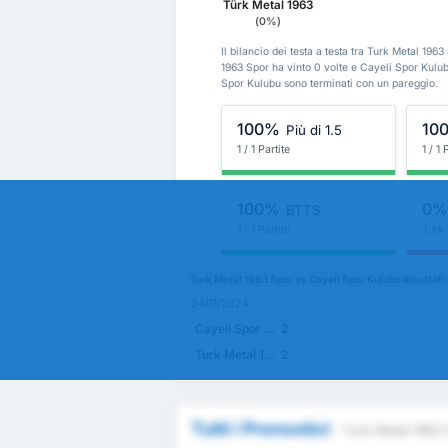
Türk Metal 1963
(0%)
Il bilancio dei testa a testa tra Turk Metal 19
1963 Spor ha vinto 0 volte e Cayeli Spor Kulubu
Spor Kulubu sono terminati con un pareggio.
100%
10
Più di 1.5
1 / 1 Partite
1 / 1 
100%
0
BTTS
1 / 1 Partite
Turk
Turk Metal 1963 Spor vs Cayeli Spor Kulubu Risultati
24/11/2024
Cayeli Spor Kulubu
2
Turk Metal 1963 Spor
2
Tutti i Pronostici
- Turk Metal 1963