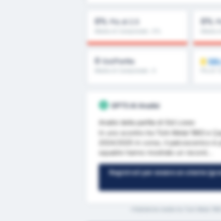
0%
0%
Più di 2.5
P
Media di Campionato : 0%
Media d
0
SB
Gol/Partita
Media di Campionato : 0
Più di 1
ancora
GPT5 AI Analisi
Analisi della partita di Sid Lowe:
In uno scontro tra Türk Metal 1963 e Çaye
2024/2025 in corso, il palcoscenico è p
squadre hanno mostrato un record...
Registrati per essere un utente (grat
*Statistiche medie tra Turk Metal 196