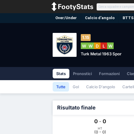
Over/Under
Calcio d'angolo
BTTS
1.15
W
W
D
L
W
Turk Metal 1963 Spor
Stats
Pronostici
Formazioni
Cla
Tutte
Gol
Calcio D'angolo
Cartell
Risultato finale
0
-
0
HT
(0 - 0)