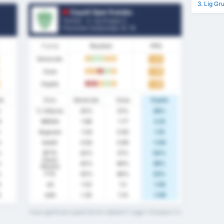
3. Lig Gr
Cayeli Spor Kulubu
Turchia - 3. Lig Gruppo 2
Posizione Campionato.
0
/ 16
Forma
Risultati
PPG
Generale
1.42
D
W
W
D
D
Casa
1.38
D
D
L
W
D
Ospite
1.46
L
L
D
W
D
te
Stats
Generale
Casa
Ospite
%
% Vittoria
35%
31%
38%
9
MEDIA
1.96
1.77
2.15
Segnato
1.04
0.92
1.15
4
Subiti
0.92
0.85
1.00
%
BTTS
42%
31%
54%
Clean
%
42%
46%
38%
Sheets
%
FTS
35%
46%
23%
9
xG
1.52
1.5
1.55
6
xGA
1.35
1.14
1.59
Cosa significano questi termini statistici? Leggi il Glossario