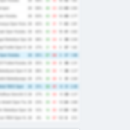
Spor Kulubu
26
58%
34
16
18
52
1.92
irspor
26
58%
46
23
23
49
2.65
spor Kulubu
26
50%
43
29
14
46
2.77
masya Spor Kulubu
26
42%
42
31
11
42
2.81
sak Spor Kulubu
26
42%
43
25
18
41
2.62
ut Belediye Spor Kulubu
26
38%
28
24
4
39
2.00
i Fosfat Spor Kulubu
26
27%
21
16
5
37
1.42
Spor Kulubu
26
35%
27
24
3
37
1.96
21 Futbol Kulubu
26
35%
34
26
8
36
2.31
elediyesi Spor Kulubu
26
38%
29
30
-1
36
2.27
lkit Belediyespor
26
27%
26
26
0
31
2.00
tal 1963 Spor
26
31%
33
41
-8
31
2.85
Kafkas Genclik Spor Kulubu
26
27%
25
34
-9
29
2.27
Ishakli Spor Faaliyetleri
26
23%
29
41
-12
24
2.69
r Belediye Spor
26
12%
14
35
-21
20
1.88
an 1954 Spor Kulubu
26
4%
14
67
-53
8
3.12