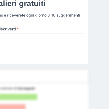
lieri gratuiti
ns e riceverete ogni giorno 3-10 suggerimenti
 iscriverti
*
n termini di
Gol segnati