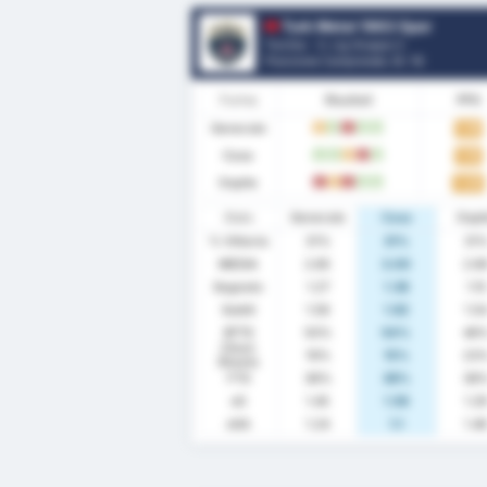
Turk Metal 1963 Spor
Turchia - 3. Lig Gruppo 2
Posizione Campionato.
0
/ 16
Forma
Risultati
PPG
Generale
1.19
D
W
L
W
W
Casa
1.15
W
W
D
L
W
Ospite
1.23
L
D
L
W
W
Stats
Generale
Casa
Ospi
% Vittoria
31%
31%
31
MEDIA
2.85
3.00
2.6
Segnato
1.27
1.38
1.15
Subiti
1.58
1.62
1.5
BTTS
50%
54%
46
Clean
19%
15%
23
Sheets
FTS
38%
38%
38
xG
1.45
1.56
1.2
xGA
1.24
1.1
1.4