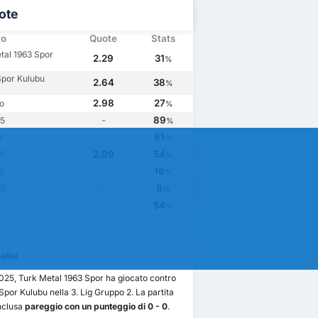
ote
to
Quote
Stats
tal 1963 Spor
2.29
31
%
Spor Kulubu
2.64
38
%
2.98
27
o
%
-
89
.5
%
-
81
5
%
2.09
54
.5
%
-
16
.5
%
-
8
.5
%
-
54
%
lisi
2025, Turk Metal 1963 Spor ha giocato contro
Spor Kulubu nella 3. Lig Gruppo 2. La partita
nclusa
pareggio con un punteggio di 0 - 0
.