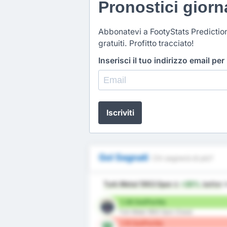
Pronostici giorna
Abbonatevi a FootyStats Predictio
gratuiti. Profitto tracciato!
Inserisci il tuo indirizzo email per
Iscriviti
Gol Segnati
Chi segnerà di più?
Turk Metal 1963 Spor
è
+20%
better
i
1.38 Gol/Partita
Turk Metal 1963 Spor (Casa)
1.15 Gol/Partita