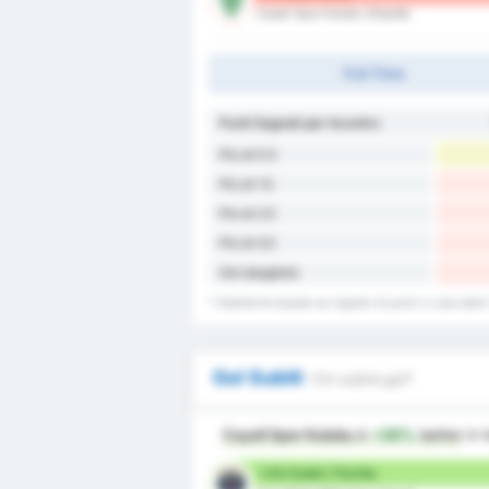
Cayeli Spor Kulubu (Ospite)
Full-Time
Punti Segnati per Incontro
Più di 0.5
Più di 1.5
Più di 2.5
Più di 3.5
Gol sbagliato
* Statistiche basate sul registro di punti in casa dell
Gol Subiti
Chi subirà gol?
Cayeli Spor Kulubu
è
+38%
better
in 
1.62 Subiti / Partita