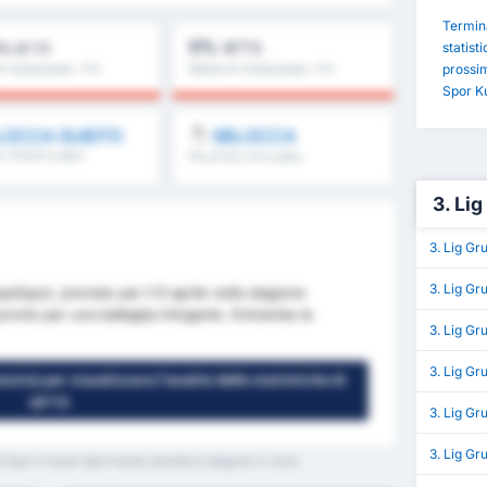
Termina
0%
statisti
iù di 1.5
BTTS
prossim
i Campionato : 0%
Media di Campionato : 0%
Spor K
LOCCA SUBITO
SBLOCCA
.5, FH/2H e altro
Più di 8.5, 9.5 e altro
ancora
3. Li
3. Lig Gr
3. Lig Gr
lispor, previsto per il 6 aprile nella stagione
ronto per una battaglia intrigante. Entrambe le
3. Lig Gr
3. Lig G
uito) per visualizzare l'analisi delle statistiche di
GPT5
3. Lig Gr
3. Lig Gr
3 Spor e Cayeli Spor Kulubu durante la stagione in corso