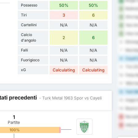
Mugla 
1
Possesso
50%
50%
Balikes
2
Tiri
3
6
Silivri
3
Cartellini
N/A
N/A
Yeni A
4
Utas U
5
Calcio
2
6
d'angolo
Etimesg
6
Falli
N/A
N/A
Mazidag
7
Cayeli 
8
Fuorigioco
N/A
N/A
Tire 20
9
xG
Calculating
Calculating
Fatsa B
10
1954 Ke
11
Turk Me
12
ltati precedenti
- Turk Metal 1963 Spor vs Cayeli
Inegol 
13
Beykoz 
14
1
Nevsehi
15
Partite
Adiyam
16
100%
0%