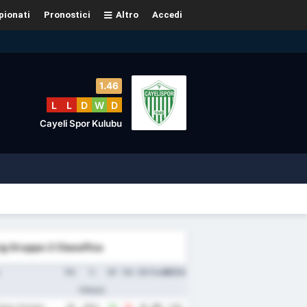
ionati
Pronostici
Altro
Accedi
1.46
L
L
D
W
D
Cayeli Spor Kulubu
ig Gruppo 2 Classifica
PG
%
GF
GA
GD
Punti
MEDIA
Vittoria