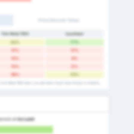
Primo/Secondo Tempo
Türk Metal 1963
Çayelispor
62%
77%
31%
31%
15%
8%
15%
0%
38%
23%
a Turk Metal 1963 Spor e sui dati della Cayeli Spor Kulubu in trasferta.
termini di
Gol subiti