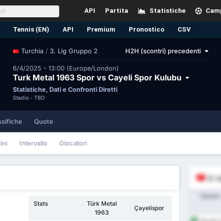
API
Partita
Statistiche
Camp
Tennis (EN)
API
Premium
Pronostico
CSV
/
3. Lig Gruppo 2
H2H (scontri) precedenti
Turchia
6/4/2025 - 13:00 (Europe/London)
Turk Metal 1963 Spor vs Cayeli Spor Kulubu
Statistiche, Dati e Confronti Diretti
Stadio -
TBD
ssifiche
Quote
ini
Intervallo
Giocatori
3. L
Squadra
Stats
Türk Metal
Çayelispor
1963