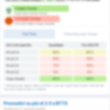
1 Subiti / Partita
Cayeli Spor Kulubu (Casa)
0.8 Subiti / Partita
Tire 2021 Futbol Kulubu (Ospite)
Full-Time
Primo/Secondo Tempo
Gol Contro/partita
Çayelispor
Tire 2021 FK
56%
60%
Più di 0.5
33%
10%
Più di 1.5
11%
10%
Più di 2.5
0%
0%
Più di 3.5
44%
40%
Clean Sheets
* Statistiche del registro delle sconfitte in casa del Cayeli Spor Kulubu e dei dati del
Tire 2021 Futbol Kulubu in trasferta.
Pronostici su più di 2.5 e BTTS
Quanti gol in questa partita?