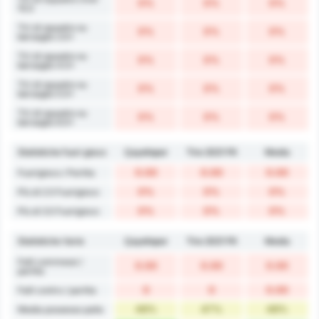
0%
0%
0%
15.5
Tiri di squadra su
0%
0%
0%
bersaglio 3.5+
Tiri di squadra su
0%
0%
0%
bersaglio 4.5+
Tiri di squadra su
0%
0%
0%
bersaglio 5.5+
Tiri di squadra su
0%
0%
0%
bersaglio 6.5+
Statistiche fuori gioco
Çayelispor
Tire 2021 FK
Media
0.00
0.00
0.00
Fuorigioco / Partita
0%
0%
0%
Più di 2.5 Fuorigioco
0%
0%
0%
Più di 3.5 Fuorigioco
Statistiche Varie
Çayelispor
Tire 2021 FK
Media
Falli commessi /
0.00
0.00
0.00
partita
0
0
0.00
Falli contro / partita
48%
47%
48%
Media possesso palla