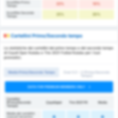
Sconfitte Primo
22%
10%
Tempo
Sconfitte Secondo
25%
30%
Tempo
Cartellini Primo/Secondo tempo
Le statistiche dei cartellini del primo tempo e del secondo tempo
di Cayeli Spor Kulubu e Tire 2021 Futbol Kulubu per i tuoi
pronostici.
Media Primo/Secondo Tempo
Over 0.5 ~ 3 (Primo/Secondo
Tempo)
DATA FOR PREMIUM MEMBERS ONLY
Cartellini
(Primo/Secondo
Çayelispor
Tire 2021 FK
Media
Tempo)
Media dei cartellini
ricevuti nel primo