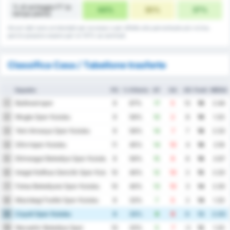
% di sorteggio FT (a
44%
30%
37%
tempo pieno)
Alcuni dati sono arrotondati per eccesso o per difetto alla percentuale più vicina,
perciò possono essere pari al 101% se sommati.
Classifica Casa / Tabellone trasferte
Squadra
PG
% Vittoria
GF
GA
GD
Punti
MEDIA
Balikesirspor
1
9
67%
17
5
12
19
2.44
Mugla Spor Kulubu
2
9
56%
10
2
8
19
1.33
Yeni Amasya Spor Kulubu
3
9
56%
14
7
7
18
2.33
Silivrispor Kulubu
4
11
45%
14
10
4
18
2.18
Etimesgut Belediye Spor Kulubu
5
9
56%
15
9
6
16
2.67
Inegol Kafkas Genclik Spor Kulubu
6
10
40%
12
10
2
15
2.20
Fatsa Belediyesi Spor Kulubu
7
10
40%
13
10
3
14
2.30
Mazidagi Fosfat Spor Kulubu
8
9
33%
7
5
2
14
1.33
Cayeli Spor Kulubu
9
9
33%
9
9
0
13
2.00
Nevsehir Belediye Spor
10
10
20%
5
7
-2
12
1.20