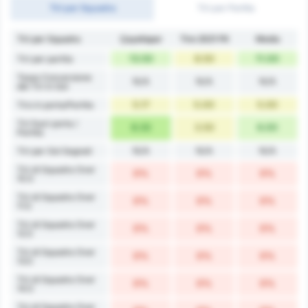
Tiri per Squadra
Tiri per Partita
Tiri per Squadra
Çayelispor
Tire 2021 FK
Media
13.50
8.50
11.00
Tiri per partita
Tasso Conversione
N/A
N/A
N/A
dei Tiri in Gol
5.17
5.00
5.00
Tiro in porta/Partita
Tiri fuori porta /
8.33
3.50
6.00
Partita
N/A
N/A
N/A
Tiri per Gol Segnati
Tiri di Squadra Over
0%
0%
0%
10.5
Tiri di Squadra Over
0%
0%
0%
11.5
Tiri di Squadra Over
0%
0%
0%
12.5
Tiri di Squadra Over
0%
0%
0%
13.5
Tiri di Squadra Over
0%
0%
0%
14.5
Tiri di Squadra Over