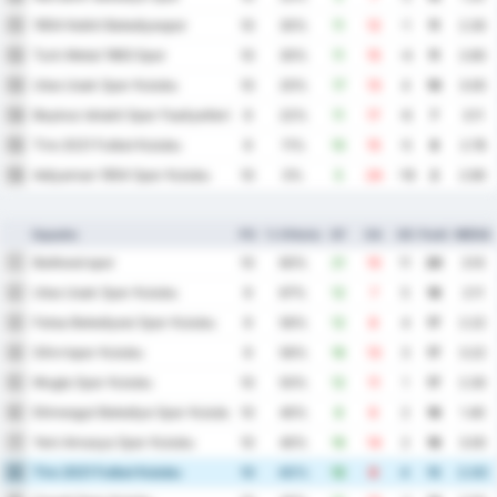
1954 Kelkit Belediyespor
11
10
30%
11
12
-1
11
2.30
Turk Metal 1963 Spor
12
10
30%
11
15
-4
11
2.60
Utas Usak Spor Kulubu
13
10
20%
17
13
4
10
3.00
Beykoz Ishakli Spor Faaliyetleri
14
9
22%
11
17
-6
7
3.11
Tire 2021 Futbol Kulubu
15
9
11%
10
15
-5
6
2.78
Adiyaman 1954 Spor Kulubu
16
10
0%
5
24
-19
2
2.90
Squadra
PG
% Vittoria
GF
GA
GD
Punti
MEDIA
Balikesirspor
1
10
60%
21
10
11
20
3.10
Utas Usak Spor Kulubu
2
9
67%
12
7
5
18
2.11
Fatsa Belediyesi Spor Kulubu
3
9
56%
12
8
4
17
2.22
Silivrispor Kulubu
4
9
56%
16
13
3
17
3.22
Mugla Spor Kulubu
5
10
50%
12
11
1
17
2.30
Etimesgut Belediye Spor Kulubu
6
10
40%
8
6
2
16
1.40
Yeni Amasya Spor Kulubu
7
10
40%
16
14
2
16
3.00
Tire 2021 Futbol Kulubu
8
10
40%
12
8
4
15
2.00