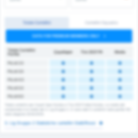
Totale Cartellini
Cartellini Squadra
DATA FOR PREMIUM MEMBERS ONLY
Totale Cartellini
Çayelispor
Tire 2021 FK
Media
Partita
Più di 2.5
Più di 3.5
Più di 4.5
Più di 5.5
Più di 6.5
Totale cartellini per Cayeli Spor Kulubu e Tire 2021 Futbol Kulubu. La media del
campionato è la media del 3. Lig Gruppo 2. Ci sono stati 0 cartellini nelle partite 153
nella stagione 2024/2025.
3. Lig Gruppo 2 Statistiche cartellini Gialli/Rossi