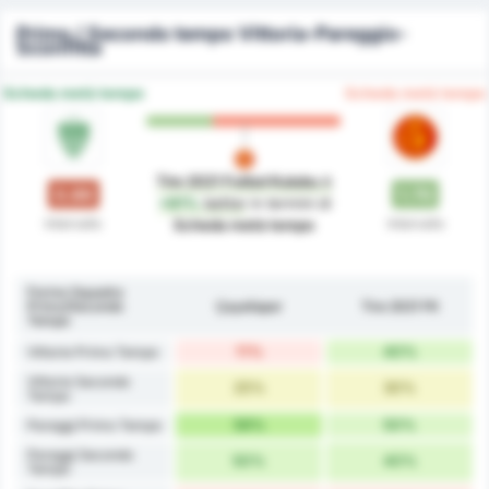
Primo / Secondo tempo Vittoria-Pareggio-
Sconfitta
Scheda metà tempo
Scheda metà tempo
Tire 2021 Futbol Kulubu
è
0.89
1.70
+91%
better
in termini di
Intervallo
Intervallo
Scheda metà tempo
Forma Squadra
Primo/Secondo
Çayelispor
Tire 2021 FK
Tempo
11%
40%
Vittorie Primo Tempo
Vittorie Secondo
25%
30%
Tempo
56%
50%
Pareggi Primo Tempo
Pareggi Secondo
50%
40%
Tempo