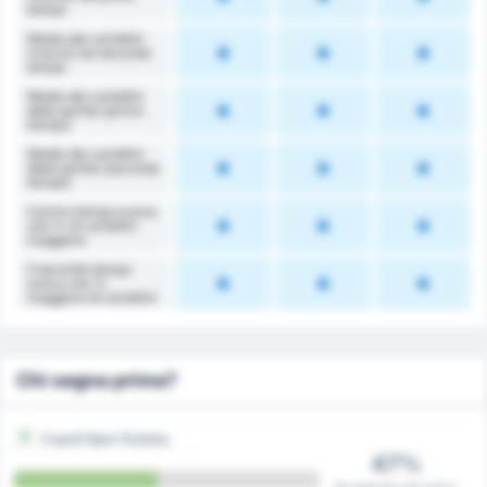
tempo
Media dei cartellini
ricevuti nel secondo
tempo
Media dei cartellini
della partita (primo
tempo)
Media dei cartellini
della partita (secondo
tempo)
Il primo tempo aveva
una % di cartellini
maggiore
Il secondo tempo
aveva una %
maggiore di cartellini
Chi segna prima?
Cayeli Spor Kulubu
47%