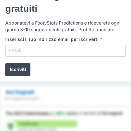
gratuiti
Abbonatevi a FootyStats Predictions e riceverete ogni
giorno 3-10 suggerimenti gratuiti. Profitto tracciato!
Inserisci il tuo indirizzo email per iscriverti
*
Iscriviti
Gol Segnati
Chi segnerà di più?
Tire 2021 Futbol Kulubu
è
+20%
better
in termini di
Gol segnati
1 Gol/Partita
Cayeli Spor Kulubu (Casa)