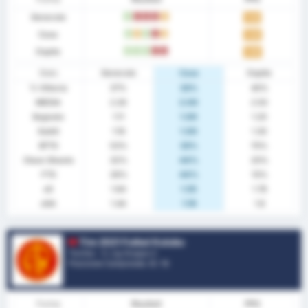
Generale
W
L
L
L
D
1.42
Casa
W
D
W
L
D
1.44
Ospite
W
W
W
L
L
1.40
Stats
Generale
Casa
Ospite
% Vittoria
37%
33%
40%
MEDIA
2.26
2.00
2.50
Segnato
1.11
1.00
1.20
Subiti
1.16
1.00
1.30
BTTS
53%
33%
70%
Clean Sheets
32%
44%
20%
FTS
26%
44%
10%
xG
1.64
1.55
1.78
xGA
1.44
1.19
1.8
Tire 2021 Futbol Kulubu
Turchia - 3. Lig Gruppo 2
Posizione Campionato.
0
/ 16
Forma
Risultati
PPG