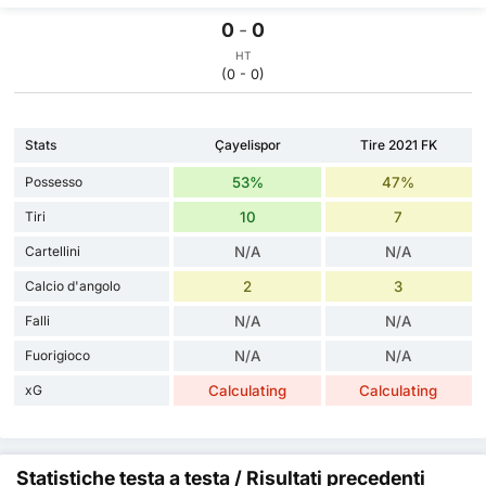
0
-
0
HT
(0 - 0)
Stats
Çayelispor
Tire 2021 FK
Possesso
53%
47%
Tiri
10
7
Cartellini
N/A
N/A
Calcio d'angolo
2
3
Falli
N/A
N/A
Fuorigioco
N/A
N/A
xG
Calculating
Calculating
Statistiche testa a testa / Risultati precedenti