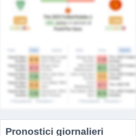
Tire 2021 Futbol Kulubu
è
1.44
1.50
+4%
better
in termini di
W
D
W
L
D
W
W
D
W
L
Punti Per Gara
Tutte
Casa
Ospite
Tutte
Casa
Ospite
Cayeli Spor
Mazidagi Fosfat
Mugla Spor
Tire 2021 Futbol
0 - 0
1 - 0
Kulubu
Spor Kulubu
Kulubu
Kulubu
Cayeli Spor
Mugla Spor
1954 Kelkit
Tire 2021 Futbol
0 - 3
0 - 1
Kulubu
Kulubu
Belediyespor
Kulubu
Cayeli Spor
Utas Usak Spor
Utas Usak Spor
Tire 2021 Futbol
1 - 0
1 - 1
Kulubu
Kulubu
Kulubu
Kulubu
Cayeli Spor
Turk Metal 1963
Erzin
Tire 2021 FK
2 - 2
4 - 1
Kulubu
Spor
Belediyespor
Cayeli Spor
Adiyaman 1954
Turk Metal 1963
Tire 2021 Futbol
1 - 0
0 - 3
Kulubu
Spor Kulubu
Spor
Kulubu
Precedente
Prossimo
Precedente
Prossimo
Pronostici giornalieri