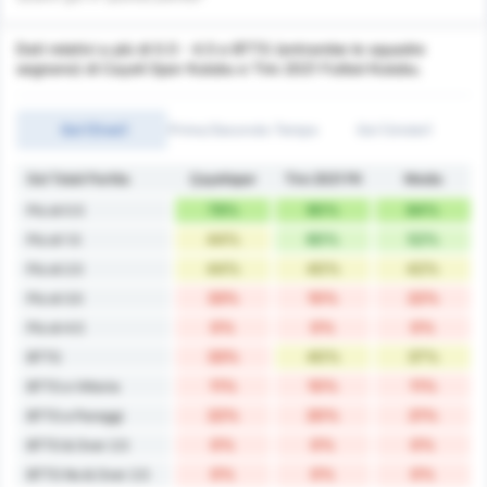
Dati relativi a più di 0.5 - 4.5 e BTTS (entrambe le squadre
segnano) di Cayeli Spor Kulubu e Tire 2021 Futbol Kulubu.
Gol (Over)
Primo/Secondo Tempo
Gol (Under)
Gol Totali Partita
Çayelispor
Tire 2021 FK
Media
78%
90%
84%
Più di 0.5
44%
60%
52%
Più di 1.5
44%
40%
42%
Più di 2.5
33%
10%
22%
Più di 3.5
0%
0%
0%
Più di 4.5
33%
40%
37%
BTTS
11%
10%
11%
BTTS e Vittoria
22%
20%
21%
BTTS e Pareggi
0%
0%
0%
BTTS & Over 2.5
0%
0%
0%
BTTS No & Over 2.5