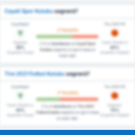
Cayeli Spor Kulubu
segnerà?
Çayelispor
Tire 2021 FK
Incerto
Segnato
Clean Sheets in
C'è un
incertezza
se
Cayeli Spor
56%
40%
Kulubu
segnerà un gol in base ai
di partite (Casa)
di partite (Ospite)
nostri dati.
Tire 2021 Futbol Kulubu
segnerà?
Çayelispor
Tire 2021 FK
Incerto
Clean Sheets in
Segnato
C'è un
incertezza
se
Tire 2021
44%
70%
Futbol Kulubu
segnerà un gol in base
di partite (Casa)
di partite (Ospite)
ai nostri dati.