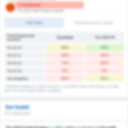
1.2 Gol/Partita
Tire 2021 Futbol Kulubu (Ospite)
Full-Time
Primo/Secondo Tempo
Punti Segnati per
Çayelispor
Tire 2021 FK
Incontro
56%
70%
Più di 0.5
33%
30%
Più di 1.5
11%
20%
Più di 2.5
0%
0%
Più di 3.5
44%
30%
Gol sbagliato
* Statistiche basate sul registro di punti in casa della Cayeli Spor Kulubu e sui dati
della Tire 2021 Futbol Kulubu in trasferta.
Gol Subiti
Chi subirà gol?
Tire 2021 Futbol Kulubu
è
+20%
better
in termini di
Gol subiti