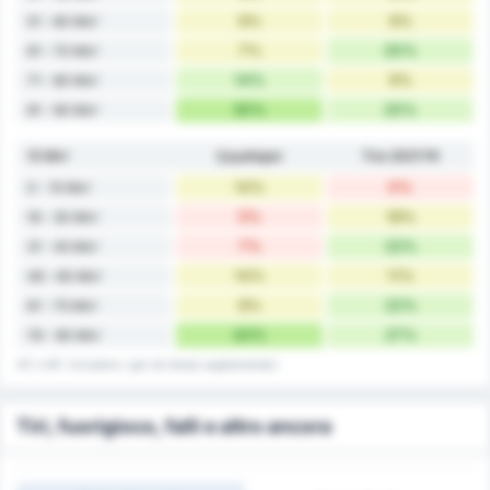
9%
9%
51 - 60 Min'
7%
20%
61 - 70 Min'
14%
9%
71 - 80 Min'
30%
20%
81 - 90 Min'
15 Min'
Çayelispor
Tire 2021 FK
14%
0%
0 - 15 Min'
5%
18%
16 - 30 Min'
7%
22%
31 - 45 Min'
14%
11%
46 - 60 Min'
9%
22%
61 - 75 Min'
42%
27%
76 - 90 Min'
45' e 90' includono i gol nei tempi supplementari.
Tiri, fuorigioco, falli e altro ancora