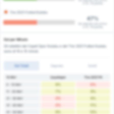
Ha segnato per primo
in 9 / 19 partite
Tire 2021 Futbol Kulubu
47%
Ha segnato per primo
in 9 / 19 partite
Gol per Minuto
Gli obiettivi del Cayeli Spor Kulubu e del Tire 2021 Futbol Kulubu
sono di 10 e 15 minuti.
Gol Totali
Segnato
Subiti
10 Min'
Çayelispor
Tire 2021 FK
9%
0%
0 - 10 Min'
7%
9%
11 - 20 Min'
2%
9%
21 - 30 Min'
2%
11%
31 - 40 Min'
9%
13%
41 - 50 Min'