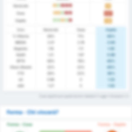
Generale
D
W
L
L
L
1.11
Casa
D
D
W
L
L
0.67
Ospite
W
W
D
W
L
1.50
Stats
Generale
Casa
Ospite
% Vittoria
26%
11%
40%
MEDIA
2.37
2.78
2.00
Segnato
1.16
1.11
1.20
Subiti
1.21
1.67
0.80
BTTS
58%
78%
40%
Clean Sheets
32%
22%
40%
FTS
26%
22%
30%
xG
0.98
0
1.23
xGA
1.27
0
1.52
Cosa significano questi termini statistici? Leggi il Glossario
Forma - Chi vincerà?
Forma - Casa
Forma - Ospite