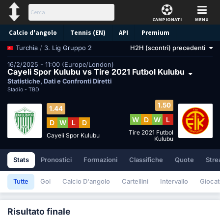
CAMPIONATI
MENU
Calcio d'angolo
Tennis (EN)
API
Premium
/
3. Lig Gruppo 2
H2H (scontri) precedenti
Turchia
Pronostico
16/2/2025 - 11:00 (Europe/London)
Cayeli Spor Kulubu vs Tire 2021 Futbol Kulubu
Statistiche, Dati e Confronti Diretti
Stadio -
TBD
1.50
1.44
W
D
W
L
D
W
L
D
Tire 2021 Futbol
Cayeli Spor Kulubu
Kulubu
Stats
Pronostici
Formazioni
Classifiche
Quote
Stre
Tutte
Gol
Calcio D'angolo
Cartellini
Intervallo
Giocat
Risultato finale