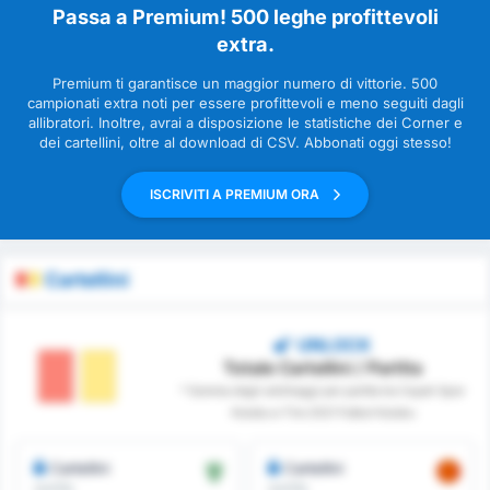
Passa a Premium! 500 leghe profittevoli
extra.
Premium ti garantisce un maggior numero di vittorie. 500
campionati extra noti per essere profittevoli e meno seguiti dagli
allibratori. Inoltre, avrai a disposizione le statistiche dei Corner e
dei cartellini, oltre al download di CSV. Abbonati oggi stesso!
ISCRIVITI A PREMIUM ORA
Cartellini
UNLOCK
Totale Cartellini / Partita
* Somma degli arbitraggi per partita tra Cayeli Spor
Kulubu e Tire 2021 Futbol Kulubu
Cartellini
Cartellini
/partita
/partita