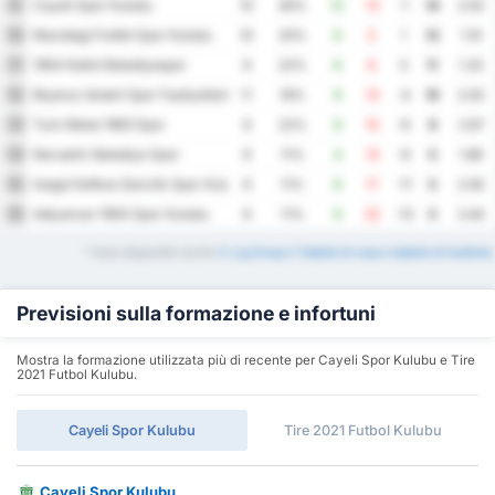
Cayeli Spor Kulubu
9
10
40%
12
13
-1
14
2.50
Mazidagi Fosfat Spor Kulubu
10
10
20%
6
5
1
13
1.10
1954 Kelkit Belediyespor
11
9
22%
6
6
0
11
1.33
Beykoz Ishakli Spor Faaliyetleri
12
11
18%
9
13
-4
10
2.00
Turk Metal 1963 Spor
13
9
22%
9
15
-6
9
2.67
Nevsehir Belediye Spor
14
9
11%
4
13
-9
5
1.89
Inegol Kafkas Genclik Spor Kulubu
15
9
11%
6
17
-11
5
2.56
Adiyaman 1954 Spor Kulubu
16
9
11%
9
22
-13
5
3.44
* Sono disponibili anche
3. Lig Group 2 Tabelle di casa e tabelle di trasferta
.
Previsioni sulla formazione e infortuni
Mostra la formazione utilizzata più di recente per Cayeli Spor Kulubu e Tire
2021 Futbol Kulubu.
Cayeli Spor Kulubu
Tire 2021 Futbol Kulubu
Cayeli Spor Kulubu