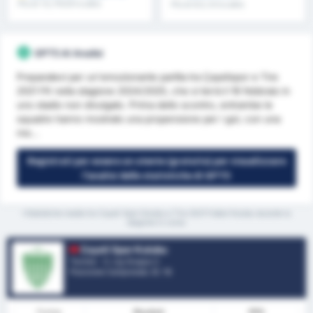
Più di 1.5, FH/2H e altro
Più di 8.5, 9.5 e altro
ancora
ancora
GPT5 AI Analisi
Preparatevi per un'emozionante partita tra Çayelispor e Tire
2021 FK nella stagione 2024/2025, che si terrà il 16 febbraio in
uno stadio non divulgato. Prima dello scontro, entrambe le
squadre hanno mostrato una propensione per i gol, con una
me...
Registrati per essere un utente (gratuito) per visualizzare
l'analisi delle statistiche di GPT5
*Statistiche medie tra Cayeli Spor Kulubu e Tire 2021 Futbol Kulubu durante la
stagione in corso
Cayeli Spor Kulubu
Turchia - 3. Lig Gruppo 2
Posizione Campionato.
0
/ 16
Forma
Risultati
PPG