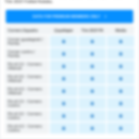
Tire 2021 Futbol Kulubu.
DATA FOR PREMIUM MEMBERS ONLY
Corners Squadra
Çayelispor
Tire 2021 FK
Media
Corner guadagnati /
Partita
Corner contro /
Partita
Più di 2.5 - Corners
Ottenuti
Più di 3.5 - Corners
Ottenuti
Più di 4.5 - Corners
Ottenuti
Più di 2.5 - Corners
Contro
Più di 3.5 - Corners
Contro
Più di 4.5 - Corners
Contro