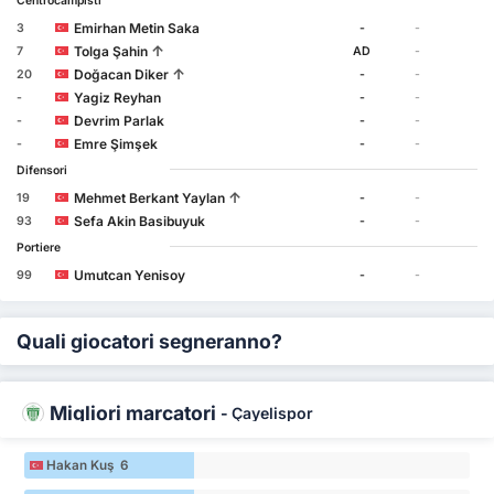
Centrocampisti
Emirhan Metin Saka
3
-
-
↑
Tolga Şahin
7
AD
-
↑
Doğacan Diker
20
-
-
Yagiz Reyhan
-
-
-
Devrim Parlak
-
-
-
Emre Şimşek
-
-
-
Difensori
↑
Mehmet Berkant Yaylan
19
-
-
Sefa Akin Basibuyuk
93
-
-
Portiere
Umutcan Yenisoy
99
-
-
Quali giocatori segneranno?
Migliori marcatori
-
Çayelispor
Hakan Kuş 6