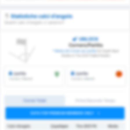
Statistiche calci d’angolo
Quanti calci d'angolo ci saranno?
UNLOCK
Corners/Partita
* Media dei Corner per partita
tra Cayeli Spor
Kulubu e Tire 2021 Futbol Kulubu
/partita
/partita
Corners Ottenuti
Corners Ottenuti
Corner Totali
Primo/Secondo Tempo
DATA FOR PREMIUM MEMBERS ONLY
Calci d’angolo
Çayelispor
Tire 2021 FK
Media