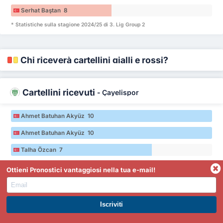
Serhat Baştan 8
* Statistiche sulla stagione 2024/25 di 3. Lig Group 2
Chi riceverà cartellini gialli e rossi?
Cartellini ricevuti
-
Çayelispor
Ahmet Batuhan Akyüz 10
Ahmet Batuhan Akyüz 10
Talha Özcan 7
Talha Özcan 7
Ottieni Pronostici vantaggiosi nella tua e-mail!
Talha Özcan 7
Kadir Enes Kıra 7
ISCRIVITI A PREMIUM. GUADAGNA SUBITO.
* Statistiche sulla stagione 2024/25 di 3. Lig Group 2