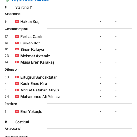
#
Starting 11
Attaccanti
Hakan Kuş
9
-
-
Centrocampisti
Ferhat Canlı
17
-
-
Furkan Boz
13
-
-
Sinan Kalaycı
10
-
-
Mehmet Aytemiz
23
-
-
Musa Eren Karakaş
14
-
-
Difensori
Ertuğrul Sancaktutan
53
-
-
Kadir Enes Kıra
4
-
-
Ahmet Batuhan Akyüz
5
-
-
Muhammed Ali Yılmaz
34
-
-
Portiere
Erdi Yokuşlu
1
-
-
#
Sostituti
Attaccanti