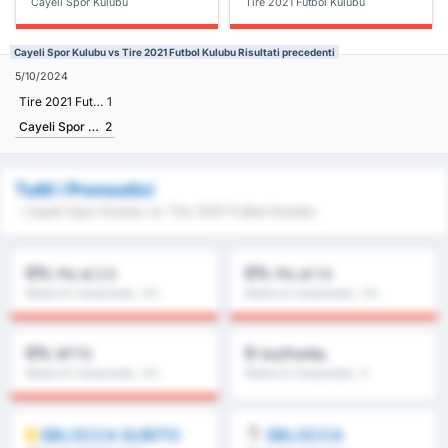
Cayeli Spor Kulubu
Tire 2021 Futbol Kulubu
Cayeli Spor Kulubu vs Tire 2021 Futbol Kulubu Risultati precedenti
5/10/2024
Tire 2021 Futbol Kulubu
1
Cayeli Spor Kulubu
2
Tutti i Pronostici
- Cayeli Spor Kulubu vs Tire 2021 Futbol Kulubu
0%
0%
Più di 2.5
Più di 1.5
Media di Campionato : 0%
Media di Campionato : 0%
0%
0
BTTS
Gol/Partita
Media di Campionato : 0%
Media di Campionato : 0
SBLOCCA SUBITO
SBLOCCA