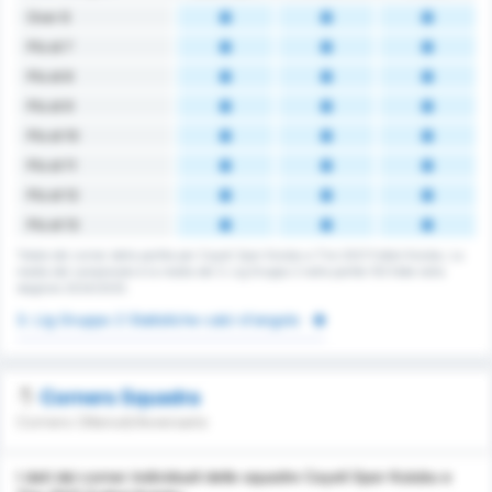
Over 6
Più di 7
Più di 8
Più di 9
Più di 10
Più di 11
Più di 12
Più di 13
Totale dei corner della partita per Cayeli Spor Kulubu e Tire 2021 Futbol Kulubu. La
media del campionato è la media del 3. Lig Gruppo 2 nelle partite 153 fatte nella
stagione 2024/2025.
3. Lig Gruppo 2 Statistiche calci d'angolo
Corners Squadra
Corners Ottenuti/Avversario
I dati dei corner individuali delle squadre Cayeli Spor Kulubu e