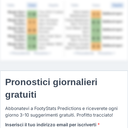
Tutte
Casa
Ospite
Tutte
Casa
Ospite
Mugla Spor
Tire 2021 Futbol
1954 Kelkit
Balikesirspor
1 - 0
1 - 1
Kulubu
Kulubu
Belediyespor
Mugla Spor
Yeni Amasya
Fatsa Belediyesi
Balikesirspor
1 - 1
0 - 3
Kulubu
Spor Kulubu
Spor Kulubu
Mugla Spor
Silivrispor
Turk Metal 1963
Balikesirspor
0 - 0
1 - 2
Kulubu
Kulubu
Spor
Mugla Spor
Utas Usak Spor
Adiyaman 1954
Balikesirspor
1 - 0
0 - 5
Kulubu
Kulubu
Spor Kulubu
Mugla Spor
Turk Metal 1963
Beykoz Ishakli
Balikesirspor
1 - 0
3 - 3
Kulubu
Spor
Spor Faaliyetleri
Precedente
Prossimo
Precedente
Prossimo
Pronostici giornalieri
gratuiti
Abbonatevi a FootyStats Predictions e riceverete ogni
giorno 3-10 suggerimenti gratuiti. Profitto tracciato!
Inserisci il tuo indirizzo email per iscriverti
*