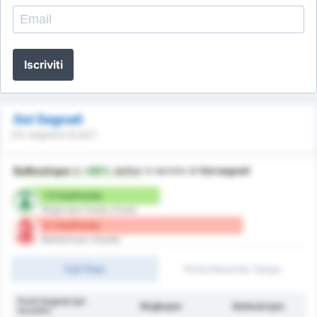
Iscriviti
Gol Segnati
Chi segnerà di più?
Balikesirspor
è
+89%
better
in termini di
Gol segnati
1.11 Gol/Partita
Mugla Spor Kulubu (Casa)
2.1 Gol/Partita
Balikesirspor (Ospite)
Full-Time
Primo/Secondo Tempo
Punti Segnati per
Muğlaspor
Balıkesirspor
Incontro