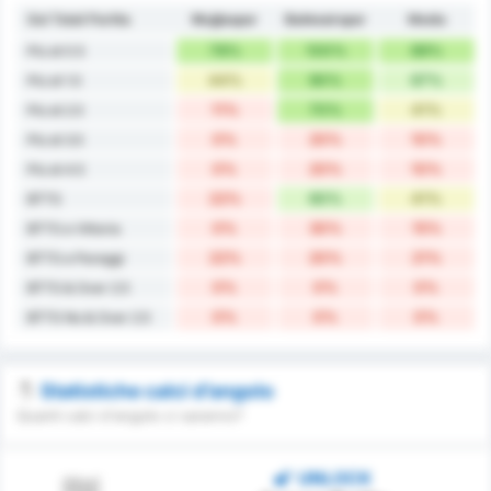
Gol Totali Partita
Muğlaspor
Balıkesirspor
Media
78%
100%
89%
Più di 0.5
44%
90%
67%
Più di 1.5
11%
70%
41%
Più di 2.5
0%
20%
10%
Più di 3.5
0%
20%
10%
Più di 4.5
22%
60%
41%
BTTS
0%
30%
15%
BTTS e Vittoria
22%
20%
21%
BTTS e Pareggi
0%
0%
0%
BTTS & Over 2.5
0%
0%
0%
BTTS No & Over 2.5
Statistiche calci d’angolo
Quanti calci d'angolo ci saranno?
UNLOCK