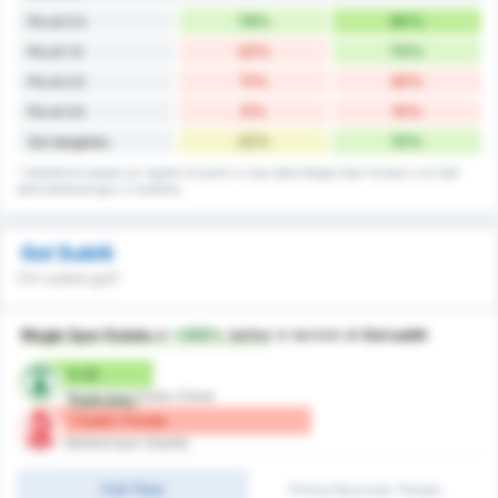
78%
90%
Più di 0.5
22%
70%
Più di 1.5
11%
30%
Più di 2.5
0%
10%
Più di 3.5
22%
10%
Gol sbagliato
* Statistiche basate sul registro di punti in casa della Mugla Spor Kulubu e sui dati
della Balikesirspor in trasferta.
Gol Subiti
Chi subirà gol?
Mugla Spor Kulubu
è
+355%
better
in termini di
Gol subiti
0.22
Mugla Spor Kulubu (Casa)
Gol/Partita
1 Subiti / Partita
Balikesirspor (Ospite)
Full-Time
Primo/Secondo Tempo