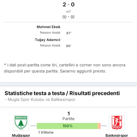
2
-
0
HT
(0 - 0)
Mehmet Eksik
Nessun Assist
87'
Tuğay Adamcıl
Nessun Assist
90'
* I dati post-partita come tiri, cartellini e corner non sono ancora
disponibili per questa partita. Saranno aggiunti presto.
Statistiche testa a testa / Risultati precedenti
- Mugla Spor Kulubu vs Balikesirspor
1
Partite
100%
0%
0%
1 Vittorie
Muğlaspor
Balıkesirspor