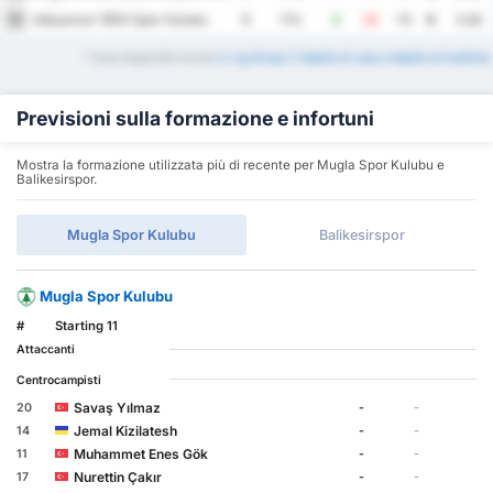
Adiyaman 1954 Spor Kulubu
16
9
11%
9
22
-13
5
3.44
* Sono disponibili anche
3. Lig Group 2 Tabelle di casa e tabelle di trasferta
.
Previsioni sulla formazione e infortuni
Mostra la formazione utilizzata più di recente per Mugla Spor Kulubu e
Balikesirspor.
Mugla Spor Kulubu
Balikesirspor
Mugla Spor Kulubu
#
Starting 11
Attaccanti
Centrocampisti
Savaş Yılmaz
20
-
-
Jemal Kizilatesh
14
-
-
Muhammet Enes Gök
11
-
-
Nurettin Çakır
17
-
-