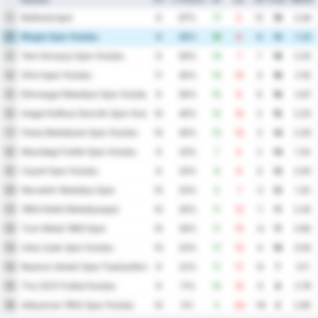
Balikesirspor
1
9
67%
17
5
12
19
2.44
Mugla Spor Kulubu
2
9
56%
10
2
8
19
1.33
Yeni Amasya Spor Kulubu
3
9
56%
14
7
7
18
2.33
Silivrispor Kulubu
4
11
45%
14
10
4
18
2.18
Etimesgut Belediye Spor Kulubu
5
9
56%
15
9
6
16
2.67
Inegol Kafkas Genclik Spor Kulubu
6
10
40%
12
10
2
15
2.20
Fatsa Belediyesi Spor Kulubu
7
10
40%
13
10
3
14
2.30
Mazidagi Fosfat Spor Kulubu
8
9
33%
7
5
2
14
1.33
Cayeli Spor Kulubu
9
9
33%
9
9
0
13
2.00
Nevsehir Belediye Spor
10
10
20%
5
7
-2
12
1.20
1954 Kelkit Belediyespor
11
10
30%
11
12
-1
11
2.30
Turk Metal 1963 Spor
12
10
30%
11
15
-4
11
2.60
Utas Usak Spor Kulubu
13
10
20%
17
13
4
10
3.00
Beykoz Ishakli Spor Faaliyetleri
14
9
22%
11
17
-6
7
3.11
Tire 2021 Futbol Kulubu
15
9
11%
10
15
-5
6
2.78
Adiyaman 1954 Spor Kulubu
16
10
0%
5
24
-19
2
2.90