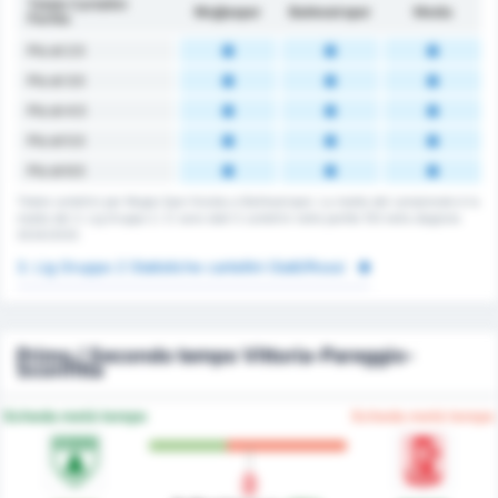
Totale Cartellini
Muğlaspor
Balıkesirspor
Media
Partita
Più di 2.5
Più di 3.5
Più di 4.5
Più di 5.5
Più di 6.5
Totale cartellini per Mugla Spor Kulubu e Balikesirspor. La media del campionato è la
media del 3. Lig Gruppo 2. Ci sono stati 0 cartellini nelle partite 153 nella stagione
2024/2025.
3. Lig Gruppo 2 Statistiche cartellini Gialli/Rossi
Primo / Secondo tempo Vittoria-Pareggio-
Sconfitta
Scheda metà tempo
Scheda metà tempo