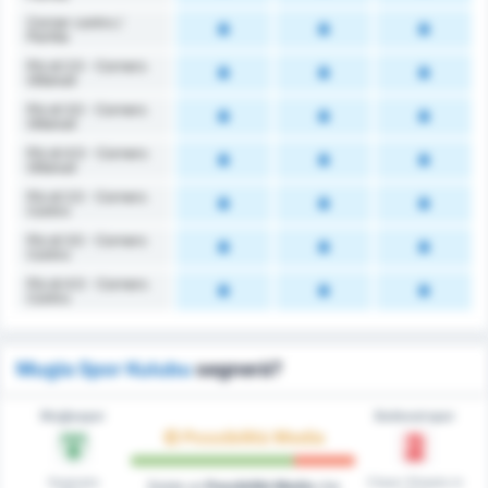
Corner contro /
Partita
Più di 2.5 - Corners
Ottenuti
Più di 3.5 - Corners
Ottenuti
Più di 4.5 - Corners
Ottenuti
Più di 2.5 - Corners
Contro
Più di 3.5 - Corners
Contro
Più di 4.5 - Corners
Contro
Mugla Spor Kulubu
segnerà?
Muğlaspor
Balıkesirspor
Possibilità Media
Segnato
Clean Sheets in
Esiste un
Possibilità Media
che