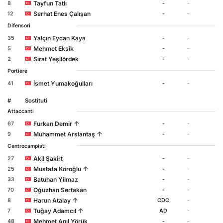
Tayfun Tatlı
8
-
-
Serhat Enes Çalışan
12
-
-
Difensori
Yalçın Eycan Kaya
35
-
-
Mehmet Eksik
5
-
-
Sırat Yeşilördek
2
-
-
Portiere
İsmet Yumakoğulları
41
-
-
#
Sostituti
Attaccanti
↑
Furkan Demir
67
-
-
↑
Muhammet Arslantaş
9
-
-
Centrocampisti
Akil Şakirt
27
-
-
↑
Mustafa Köroğlu
25
-
-
Batuhan Yilmaz
33
-
-
Oğuzhan Sertakan
70
-
-
↑
Harun Atalay
8
CDC
-
↑
Tuğay Adamcıl
7
AD
-
Mehmet Anıl Yörük
48
-
-