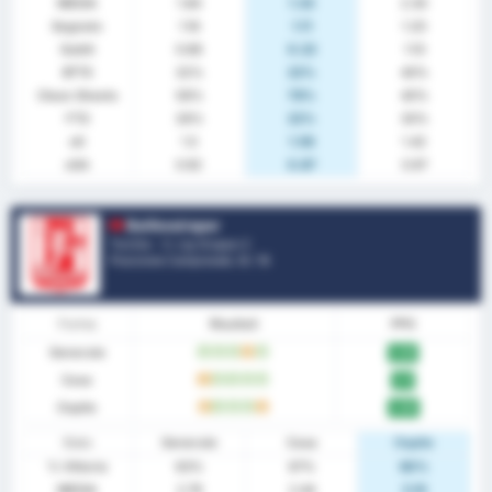
MEDIA
1.84
1.33
2.30
Segnato
1.16
1.11
1.20
Subiti
0.68
0.22
1.10
BTTS
32%
22%
40%
Clean Sheets
58%
78%
40%
FTS
26%
22%
30%
xG
1.5
1.58
1.42
xGA
0.92
0.87
0.97
Balikesirspor
Turchia - 3. Lig Gruppo 2
Posizione Campionato.
0
/ 16
Forma
Risultati
PPG
Generale
W
W
W
D
W
2.05
Casa
D
W
W
W
W
2.11
Ospite
D
W
W
W
D
2.00
Stats
Generale
Casa
Ospite
% Vittoria
63%
67%
60%
MEDIA
2.79
2.44
3.10