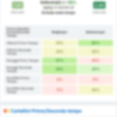
Balikesirspor
è
+56%
1.67
2.60
better
in termini di
Intervallo
Intervallo
Scheda metà tempo
Forma Squadra
Primo/Secondo
Muğlaspor
Balıkesirspor
Tempo
33%
80%
Vittorie Primo Tempo
Vittorie Secondo
33%
30%
Tempo
67%
20%
Pareggi Primo Tempo
Pareggi Secondo
56%
40%
Tempo
Sconfitte Primo
0%
0%
Tempo
Sconfitte Secondo
11%
30%
Tempo
Cartellini Primo/Secondo tempo