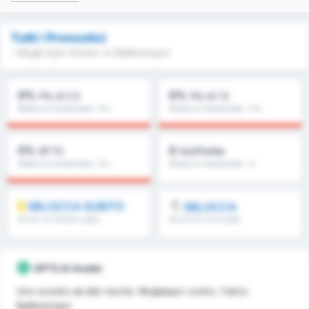
Tutti i Pronostici
- Mugla Spor Kulubu vs Balikesirspor
0%
0%
Più di 2.5
Più di 1.5
Media di Campionato : 0%
Media di Campionato : 0%
0%
0
BTTS
Gol/Partita
Media di Campionato : 0%
Media di Campionato : 0
SBLOCCA SUBITO
SBLOCCA
Più di 1.5, FH/2H e altro
Più di 8.5, 9.5 e altro
ancora
ancora
GPT5 AI Analisi
Uno scontro ad alto rischio: Muğlaspor contro. Calcio
Balikesirspor