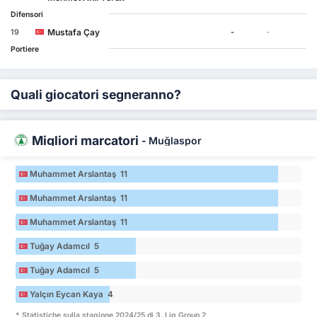
Difensori
Mustafa Çay
19
-
-
Portiere
Quali giocatori segneranno?
Migliori marcatori
-
Muğlaspor
Muhammet Arslantaş 11
Muhammet Arslantaş 11
Muhammet Arslantaş 11
Tuğay Adamcıl 5
Tuğay Adamcıl 5
Yalçın Eycan Kaya 4
* Statistiche sulla stagione 2024/25 di 3. Lig Group 2