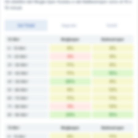
Gli obiettivi del Mugla Spor Kulubu e del Balikesirspor sono di 10 e
15 minuti.
Gol Totali
Segnato
Subiti
10 Min'
Muğlaspor
Balıkesirspor
9%
9%
0 - 10 Min'
3%
9%
11 - 20 Min'
11%
6%
21 - 30 Min'
11%
15%
31 - 40 Min'
20%
8%
41 - 50 Min'
9%
13%
51 - 60 Min'
11%
11%
61 - 70 Min'
3%
13%
71 - 80 Min'
23%
15%
81 - 90 Min'
15 Min'
Muğlaspor
Balıkesirspor
9%
11%
0 - 15 Min'