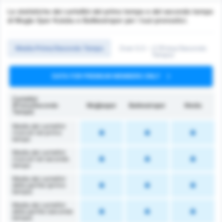
Le statistiche dei cartellini del primo tempo e del secondo tempo
di Mugla Spor Kulubu e Balikesirspor per i tuoi pronostici.
Media Primo/Secondo Tempo
Over 0.5 ~ 3 (Primo/Secondo
Tempo)
DATA FOR PREMIUM MEMBERS ONLY
Cartellini
(Primo/Secondo
Muğlaspor
Balıkesirspor
Media
Tempo)
Media dei cartellini
ricevuti nel primo
tempo
Media dei cartellini
ricevuti nel secondo
tempo
Media dei cartellini
della partita (primo
tempo)
Media dei cartellini
della partita (secondo
tempo)