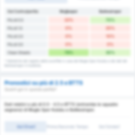
Gol Contro/partita
Muğlaspor
Balıkesirspor
22%
70%
Più di 0.5
0%
20%
Più di 1.5
0%
10%
Più di 2.5
0%
0%
Più di 3.5
78%
30%
Clean Sheets
* Statistiche del registro delle sconfitte in casa del Mugla Spor Kulubu e dei dati del
Balikesirspor in trasferta.
Pronostici su più di 2.5 e BTTS
Quanti gol in questa partita?
Dati relativi a più di 0.5 - 4.5 e BTTS (entrambe le squadre
segnano) di Mugla Spor Kulubu e Balikesirspor.
Gol (Over)
Primo/Secondo Tempo
Gol (Under)