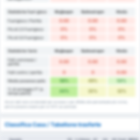
Statistiche fuori gioco
Muğlaspor
Balıkesirspor
Media
0.00
0.00
0.00
Fuorigioco / Partita
0%
0%
0%
Più di 2.5 Fuorigioco
0%
0%
0%
Più di 3.5 Fuorigioco
Statistiche Varie
Muğlaspor
Balıkesirspor
Media
Falli commessi /
0.00
0.00
0.00
partita
0
0
0.00
Falli contro / partita
58%
49%
54%
Media possesso palla
% di sorteggio FT (a
44%
20%
32%
tempo pieno)
Alcuni dati sono arrotondati per eccesso o per difetto alla percentuale più vicina,
perciò possono essere pari al 101% se sommati.
Classifica Casa / Tabellone trasferte
Squadra
PG
% Vittoria
GF
GA
GD
Punti
MEDIA