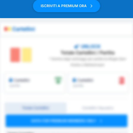
ISCRIVITI A PREMIUM ORA
Cartellini
UNLOCK
Totale Cartellini / Partita
* Somma degli arbitraggi per partita tra Mugla Spor
Kulubu e Balikesirspor
Cartellini
Cartellini
/partita
/partita
Totale Cartellini
Cartellini Squadra
DATA FOR PREMIUM MEMBERS ONLY