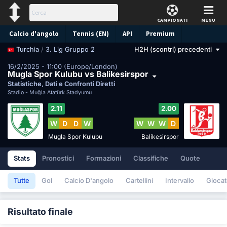
CAMPIONATI
MENU
Calcio d'angolo
Tennis (EN)
API
Premium
/
3. Lig Gruppo 2
H2H (scontri) precedenti
Turchia
Pronostico
16/2/2025 - 11:00 (Europe/London)
Mugla Spor Kulubu vs Balikesirspor
Statistiche, Dati e Confronti Diretti
Stadio -
Muğla Atatürk Stadyumu
2.11
2.00
W
D
D
W
W
W
W
D
Mugla Spor Kulubu
Balikesirspor
Stats
Pronostici
Formazioni
Classifiche
Quote
Tutte
Gol
Calcio D'angolo
Cartellini
Intervallo
Giocat
Risultato finale