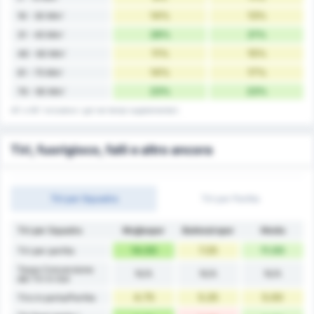
14%
13%
16 - 30 Min'
28%
21%
31 - 45 Min'
11%
15%
46 - 60 Min'
14%
17%
61 - 75 Min'
23%
23%
76 - 90 Min'
45' e 90' includono i gol nei tempi supplementari.
Tiri, fuorigioco, falli e altro ancora
Tiri per Squadra
Tiri per Partita
Tiri per Squadra
Muğlaspor
Balıkesirspor
Media
14.00
7.25
11.00
Tiri per partita
Tasso Conversione
N/A
N/A
N/A
dei Tiri in Gol
4.75
5.25
5.00
Tiro in porta/Partita