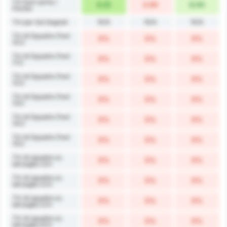
Tiri fuori porta /
9.25
2.00
6.00
Partita
N/A
N/A
N/A
Tiri per Gol Segnati
Tiri di Squadra Over
0%
0%
0%
10.5
Tiri di Squadra Over
0%
0%
0%
11.5
Tiri di Squadra Over
0%
0%
0%
12.5
Tiri di Squadra Over
0%
0%
0%
13.5
Tiri di Squadra Over
0%
0%
0%
14.5
Tiri di Squadra Over
0%
0%
0%
15.5
Tiri di squadra su
0%
0%
0%
bersaglio 3.5+
Tiri di squadra su
0%
0%
0%
bersaglio 4.5+
Tiri di squadra su
0%
0%
0%
bersaglio 5.5+
Tiri di squadra su
0%
0%
0%
bersaglio 6.5+