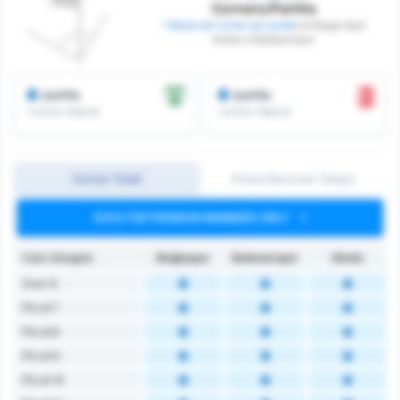
Corners/Partita
* Media dei Corner per partita
tra Mugla Spor
Kulubu e Balikesirspor
/partita
/partita
Corners Ottenuti
Corners Ottenuti
Corner Totali
Primo/Secondo Tempo
DATA FOR PREMIUM MEMBERS ONLY
Calci d’angolo
Muğlaspor
Balıkesirspor
Media
Over 6
Più di 7
Più di 8
Più di 9
Più di 10