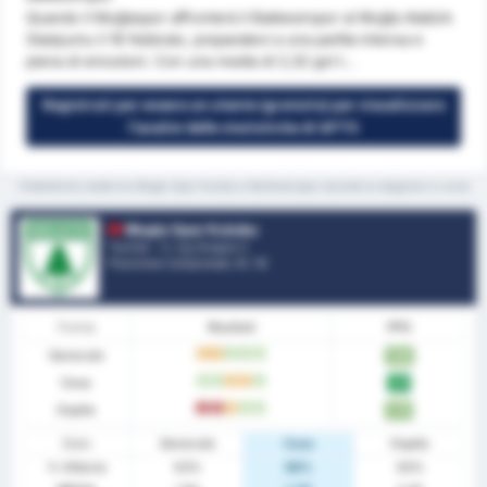
Quando il Muğlaspor affronterà il Balıkesirspor al Muğla Atatürk
Stadyumu il 16 febbraio, preparatevi a una partita intensa e
piena di emozioni. Con una media di 2,32 gol t...
Registrati per essere un utente (gratuito) per visualizzare
l'analisi delle statistiche di GPT5
*Statistiche medie tra Mugla Spor Kulubu e Balikesirspor durante la stagione in corso
Mugla Spor Kulubu
Turchia - 3. Lig Gruppo 2
Posizione Campionato.
0
/ 16
Forma
Risultati
PPG
Generale
D
D
W
W
W
1.89
Casa
W
W
D
D
W
2.11
Ospite
L
L
D
W
W
1.70
Stats
Generale
Casa
Ospite
% Vittoria
53%
56%
50%