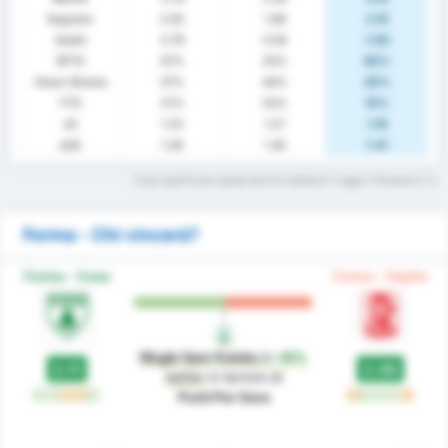
Segnato
2.00
1.89
2.10
Subiti
0.79
0.56
1.00
BTTS
47%
33%
60%
Clean Sheets
37%
44%
30%
FTS
21%
33%
10%
xG
1.23
1.27
1.16
xGA
1.44
1.45
1.41
Cosa significano questi termini statistici? Leggi il Glossario
Forma - Chi vincerà?
Forma - Casa
Forma - Ospite
Mugla Spor Kulubu
è
+6%
2.11
2.00
better
in termini di
W
W
D
D
W
D
W
W
W
D
Punti Per Gara