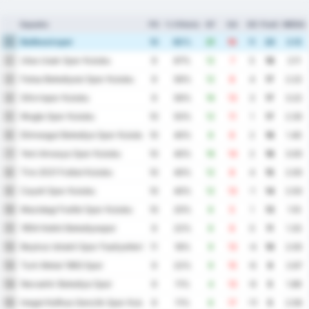
Squadra
PG
% Vittoria
GF
GA
GD
Punti
MEDIA
Balikesirspor
1
10
60%
21
10
11
20
3.10
Utas Usak Spor Kulubu
2
9
67%
12
7
5
18
2.11
Fatsa Belediyesi Spor Kulubu
3
9
56%
12
8
4
17
2.22
Silivrispor Kulubu
4
9
56%
16
13
3
17
3.22
Mugla Spor Kulubu
5
10
50%
12
11
1
17
2.30
Etimesgut Belediye Spor Kulubu
6
10
40%
8
6
2
16
1.40
Yeni Amasya Spor Kulubu
7
10
40%
16
14
2
16
3.00
Tire 2021 Futbol Kulubu
8
10
40%
12
8
4
15
2.00
Cayeli Spor Kulubu
9
10
40%
12
13
-1
14
2.50
Mazidagi Fosfat Spor Kulubu
10
10
20%
6
5
1
13
1.10
1954 Kelkit Belediyespor
11
9
22%
6
6
0
11
1.33
Beykoz Ishakli Spor Faaliyetleri
12
11
18%
9
13
-4
10
2.00
Turk Metal 1963 Spor
13
9
22%
9
15
-6
9
2.67
Nevsehir Belediye Spor
14
9
11%
4
13
-9
5
1.89
Inegol Kafkas Genclik Spor Kulubu
15
9
11%
6
17
-11
5
2.56