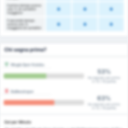
Il primo tempo aveva
una % di cartellini
maggiore
Il secondo tempo
aveva una %
maggiore di cartellini
Chi segna prima?
Mugla Spor Kulubu
53%
Ha segnato per primo
in 10 / 19 partite
Balikesirspor
63%
Ha segnato per primo
in 12 / 19 partite
Gol per Minuto