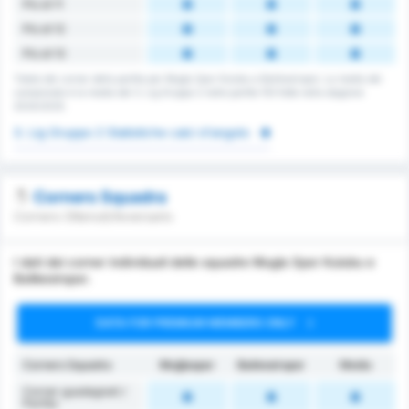
Più di 11
Più di 12
Più di 13
Totale dei corner della partita per Mugla Spor Kulubu e Balikesirspor. La media del
campionato è la media del 3. Lig Gruppo 2 nelle partite 153 fatte nella stagione
2024/2025.
3. Lig Gruppo 2 Statistiche calci d'angolo
Corners Squadra
Corners Ottenuti/Avversario
I dati dei corner individuali delle squadre Mugla Spor Kulubu e
Balikesirspor.
DATA FOR PREMIUM MEMBERS ONLY
Corners Squadra
Muğlaspor
Balıkesirspor
Media
Corner guadagnati /
Partita