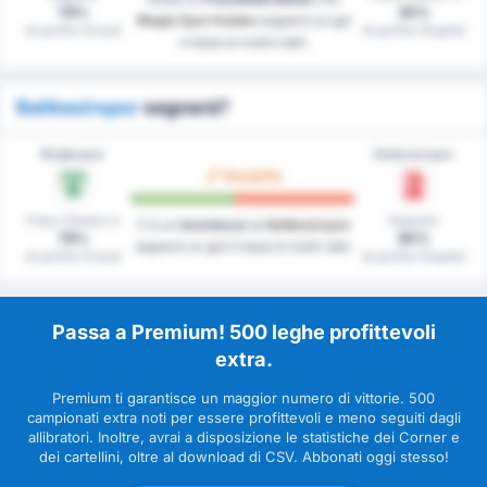
78%
30%
Mugla Spor Kulubu
segnerà un gol
di partite (Casa)
di partite (Ospite)
in base al nostro dati.
Balikesirspor
segnerà?
Muğlaspor
Balıkesirspor
Incerto
Clean Sheets in
Segnato
C'è un
incertezza
se
Balikesirspor
78%
90%
segnerà un gol in base ai nostri dati.
di partite (Casa)
di partite (Ospite)
Passa a Premium! 500 leghe profittevoli
extra.
Premium ti garantisce un maggior numero di vittorie. 500
campionati extra noti per essere profittevoli e meno seguiti dagli
allibratori. Inoltre, avrai a disposizione le statistiche dei Corner e
dei cartellini, oltre al download di CSV. Abbonati oggi stesso!