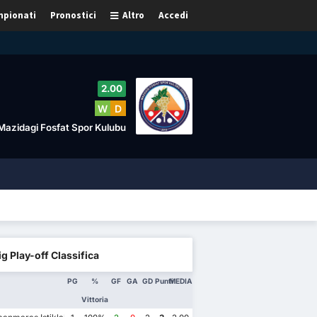
pionati
Pronostici
Altro
Accedi
2.00
W
D
Mazidagi Fosfat Spor Kulubu
ig Play-off Classifica
PG
%
GF
GA
GD
Punti
MEDIA
Vittoria