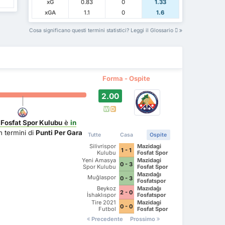
xG
0.83
0
1.33
xGA
1.1
0
1.6
Cosa significano questi termini statistici? Leggi il Glossario
Forma - Ospite
2.00
W
D
Fosfat Spor Kulubu
è
in
n termini di
Punti Per Gara
Tutte
Casa
Ospite
Silivrispor
Mazidagi
1 - 1
Kulubu
Fosfat Spor
Kulubu
Yeni Amasya
Mazidagi
0 - 3
Spor Kulubu
Fosfat Spor
Kulubu
Mazıdağı
Muğlaspor
0 - 3
Fosfatspor
Beykoz
Mazıdağı
2 - 0
İshaklıspor
Fosfatspor
Tire 2021
Mazidagi
0 - 0
Futbol
Fosfat Spor
Kulubu
Kulubu
Precedente
Prossimo