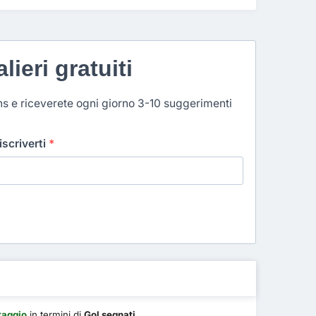
lieri gratuiti
ns e riceverete ogni giorno 3-10 suggerimenti
 iscriverti
*
taggio
in termini di
Gol segnati