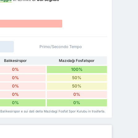
Primo/Secondo Tempo
Balıkesirspor
Mazıdağı Fosfatspor
0%
100%
0%
50%
0%
50%
0%
0%
0%
0%
a Balikesirspor e sui dati della Mazidagi Fosfat Spor Kulubu in trasferta.