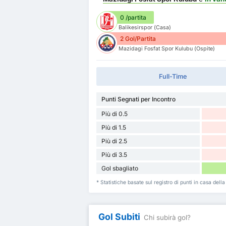
0 /partita
Balikesirspor (Casa)
2 Gol/Partita
Mazidagi Fosfat Spor Kulubu (Ospite)
Full-Time
Punti Segnati per Incontro
Più di 0.5
Più di 1.5
Più di 2.5
Più di 3.5
Gol sbagliato
* Statistiche basate sul registro di punti in casa dell
Gol Subiti
Chi subirà gol?