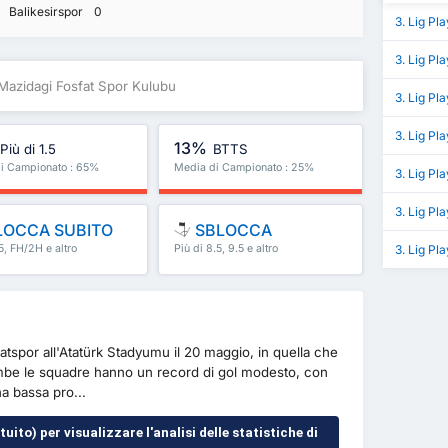
Balikesirspor
0
3. Lig Pl
3. Lig Pl
 Mazidagi Fosfat Spor Kulubu
3. Lig Pl
3. Lig Pl
13%
Più di 1.5
BTTS
i Campionato : 65%
Media di Campionato : 25%
3. Lig Pl
3. Lig Pl
LOCCA SUBITO
SBLOCCA
.5, FH/2H e altro
Più di 8.5, 9.5 e altro
3. Lig Pl
ancora
fatspor all'Atatürk Stadyumu il 20 maggio, in quella che
ambe le squadre hanno un record di gol modesto, con
na bassa pro...
uito) per visualizzare l'analisi delle statistiche di