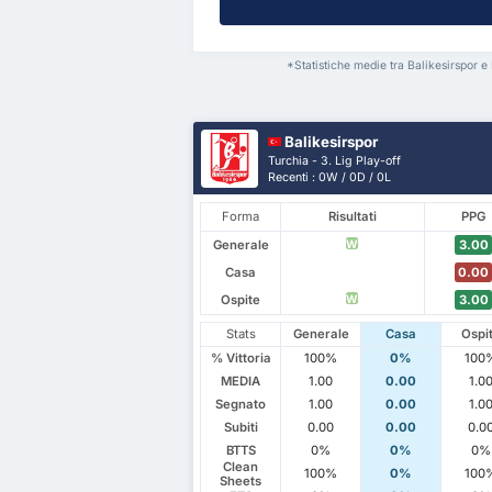
*Statistiche medie tra Balikesirspor e
Balikesirspor
Turchia - 3. Lig Play-off
Recenti : 0W / 0D / 0L
Forma
Risultati
PPG
Generale
3.00
W
Casa
0.00
Ospite
3.00
W
Stats
Generale
Casa
Ospi
% Vittoria
100%
0%
100
MEDIA
1.00
0.00
1.0
Segnato
1.00
0.00
1.0
Subiti
0.00
0.00
0.0
BTTS
0%
0%
0%
Clean
100%
0%
100
Sheets