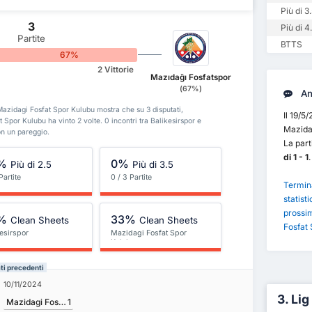
Più di 3
3
Più di 4
Partite
BTTS
0%
67%
2 Vittorie
Mazıdağı Fosfatspor
(67%)
Ana
e Mazidagi Fosfat Spor Kulubu mostra che su 3 disputati,
Il 19/5
t Spor Kulubu ha vinto 2 volte. 0 incontri tra Balikesirspor e
Mazidag
on un pareggio.
La part
di 1 - 1
.
%
0%
Più di 2.5
Più di 3.5
Partite
0 / 3 Partite
Termina
statisti
prossim
%
33%
Clean Sheets
Clean Sheets
Fosfat 
esirspor
Mazidagi Fosfat Spor
Kulubu
ti precedenti
10/11/2024
3. Lig
Mazidagi Fosfat Spor Kulubu
1