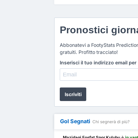
Pronostici giorna
Abbonatevi a FootyStats Predictio
gratuiti. Profitto tracciato!
Inserisci il tuo indirizzo email per
Iscriviti
Gol Segnati
Chi segnerà di più?
Mazidagi Fosfat Spor Kulubu
è
in van