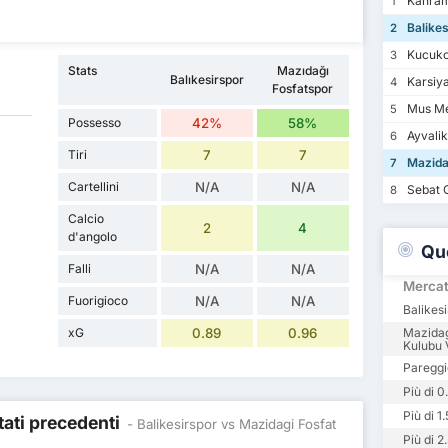
Kahrama
1
Balikes
2
Kucukc
3
Stats
Mazıdağı
Balıkesirspor
Karsiy
4
Fosfatspor
Mus Me
5
Possesso
42%
58%
Ayvalik
6
Tiri
7
7
Mazidag
7
Cartellini
N/A
N/A
Sebat G
8
Calcio
2
4
d'angolo
Qu
Falli
N/A
N/A
Merca
Fuorigioco
N/A
N/A
Balikesi
xG
0.89
0.96
Mazidag
Kulubu V
Pareggi
Più di 0
Più di 1.
ltati precedenti
- Balikesirspor vs Mazidagi Fosfat
Più di 2