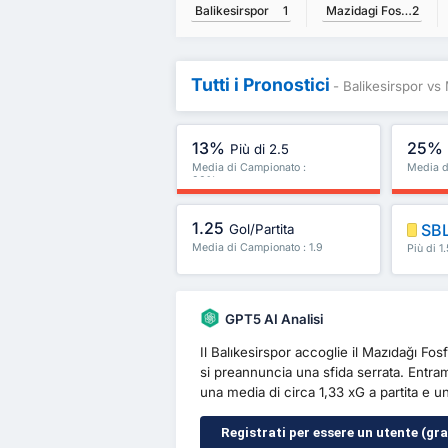
Balikesirspor
1
Mazidagi Fosfat Spor Kulubu
2
Tutti i Pronostici
- Balikesirspor vs
13%
25%
Più di 2.5
Media di Campionato :
Media d
30%
1.25
SB
Gol/Partita
Media di Campionato : 1.9
Più di 1
ancora
GPT5 AI Analisi
Il Balıkesirspor accoglie il Mazıdağı Fos
si preannuncia una sfida serrata. Entr
una media di circa 1,33 xG a partita e u
Registrati per essere un utente (grat