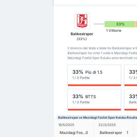
33%
1 Vittorie
Balıkesirspor
(33%)
Il bilancio dei testa a testa tra Balikesirspor 
Balikesirspor ha vinto 1 volte e Mazidagi Fosfa
Mazidagi Fosfat Spor Kulubu sono terminati c
33%
33
Più di 1.5
1 / 3 Partite
1 / 3 
33%
33
BTTS
1 / 3 Partite
Balik
Balikesirspor vs Mazidagi Fosfat Spor Kulubu Risulta
15/5/2025
22/3/2025
Mazidagi Fosfat Spor Kulubu
0
Balikesirspor
1