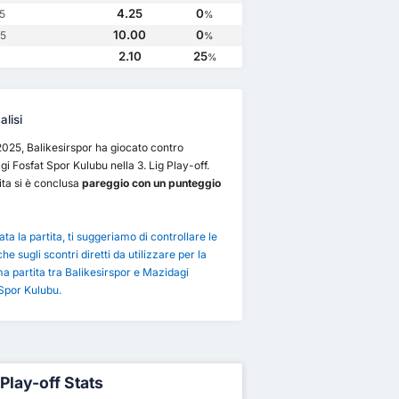
4.25
0
.5
%
10.00
0
.5
%
2.10
25
%
lisi
/2025, Balikesirspor ha giocato contro
i Fosfat Spor Kulubu nella 3. Lig Play-off.
ita si è conclusa
pareggio con un punteggio
ta la partita, ti suggeriamo di controllare le
che sugli scontri diretti da utilizzare per la
a partita tra Balikesirspor e Mazidagi
Spor Kulubu.
 Play-off Stats