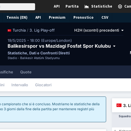
API
Partita
Statistiche
Cam
Tennis (EN)
API
Premium
Pronostico
CSV
/
3. Lig Play-off
H2H (scontri) precedenti
Turchia
19/5/2025 - 18:00 (Europe/London)
Balikesirspor vs Mazidagi Fosfat Spor Kulubu
Statistiche, Dati e Confronti Diretti
Stadio -
Balıkesir Atatürk Stadyumu
ssifiche
Quote
ini
Intervallo
Giocatori
i un campionato che si è concluso. Mostriamo le statistiche della
3. L
 3 giorni dalla fine della partita per mantenere registri più
Squadra