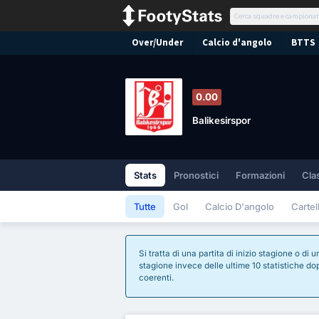
Over/Under
Calcio d'angolo
BTTS
0.00
Balikesirspor
Stats
Pronostici
Formazioni
Cla
Tutte
Gol
Calcio D'angolo
Cartell
Si tratta di una partita di inizio stagione o d
stagione invece delle ultime 10 statistiche dopo
coerenti.