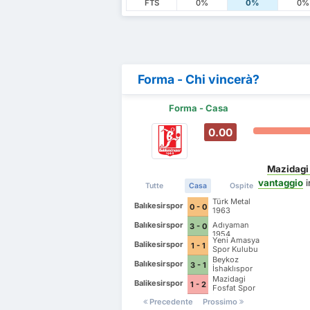
FTS
0%
0%
0%
Forma - Chi vincerà?
Forma - Casa
0.00
Mazidagi 
vantaggio
i
Tutte
Casa
Ospite
Türk Metal
Balıkesirspor
0 - 0
1963
Balıkesirspor
Adıyaman
3 - 0
1954
Yeni Amasya
Balikesirspor
1 - 1
Spor Kulubu
Beykoz
Balıkesirspor
3 - 1
İshaklıspor
Mazidagi
Balikesirspor
1 - 2
Fosfat Spor
Kulubu
Precedente
Prossimo