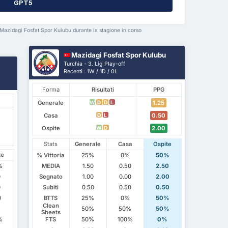
GPT5
 Mazidagi Fosfat Spor Kulubu durante la stagione in corso
Mazidagi Fosfat Spor Kulubu
Turchia - 3. Lig Play-off
Recenti : 1W / 1D / 0L
Forma
Risultati
PPG
Generale
1.25
W
D
D
L
Casa
0.50
D
L
Ospite
2.00
W
D
Stats
Generale
Casa
Ospite
te
% Vittoria
25%
0%
50%
%
MEDIA
1.50
0.50
2.50
0
Segnato
1.00
0.00
2.00
0
Subiti
0.50
0.50
0.50
0
BTTS
25%
0%
50%
Clean
50%
50%
50%
Sheets
%
FTS
50%
100%
0%