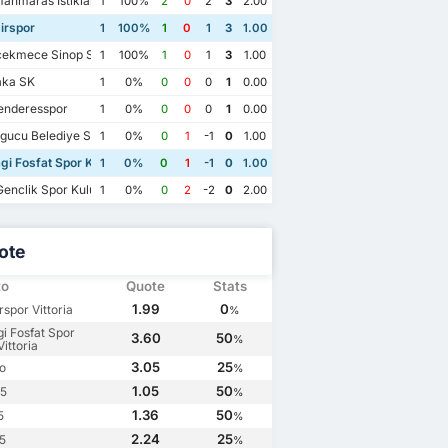
nmaras Istiklal Spor Kulubu
1
100%
2
0
2
3
2.00
irspor
1
100%
1
0
1
3
1.00
ekmece Sinop Spor Kulubu
1
100%
1
0
1
3
1.00
aka SK
1
0%
0
0
0
1
0.00
nderesspor
1
0%
0
0
0
1
0.00
gucu Belediye Spor Kulubu
1
0%
0
1
-1
0
1.00
i Fosfat Spor Kulubu
1
0%
0
1
-1
0
1.00
enclik Spor Kulubu
1
0%
0
2
-2
0
2.00
ote
to
Quote
Stats
1.99
0
rspor Vittoria
%
i Fosfat Spor
3.60
50
%
ittoria
3.05
25
o
%
1.05
50
.5
%
1.36
50
5
%
2.24
25
.5
%