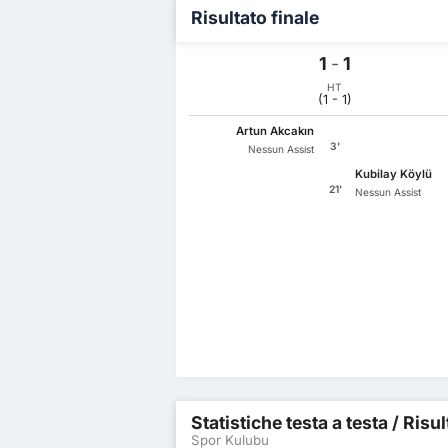
Risultato finale
1
-
1
HT
(1 - 1)
Artun Akcakın
3'
Nessun Assist
Kubilay Köylü
21'
Nessun Assist
Statistiche testa a testa / Risu
Spor Kulubu