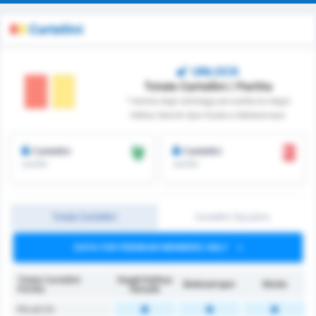
Cartellini
UNLOCK
Totale Cartellini / Partita
* Somma degli arbitraggi per partita tra Inegol
Kafkas Genclik Spor Kulubu e Balikesirspor
Cartellini
Cartellini
/partita
/partita
Totale Cartellini
Cartellini Squadra
DATA FOR PREMIUM MEMBERS ONLY
Totale Cartellini
İnegöl Kafkas
Balıkesirspor
Media
Partita
Gençlik
Più di 2.5