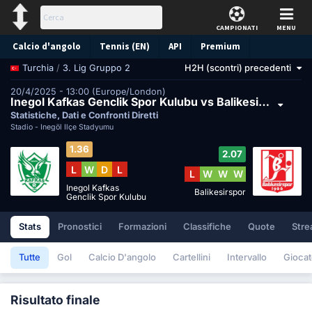
CAMPIONATI
MENU
Calcio d'angolo
Tennis (EN)
API
Premium
/
3. Lig Gruppo 2
H2H (scontri) precedenti
Turchia
Pronostico
20/4/2025 - 13:00 (Europe/London)
Inegol Kafkas Genclik Spor Kulubu vs Balikesirspor
Statistiche, Dati e Confronti Diretti
Stadio -
İnegöl İlçe Stadyumu
1.36
2.07
L
W
D
L
L
W
W
W
Inegol Kafkas
Balikesirspor
Genclik Spor Kulubu
Stats
Pronostici
Formazioni
Classifiche
Quote
Stre
Tutte
Gol
Calcio D'angolo
Cartellini
Intervallo
Giocat
Risultato finale