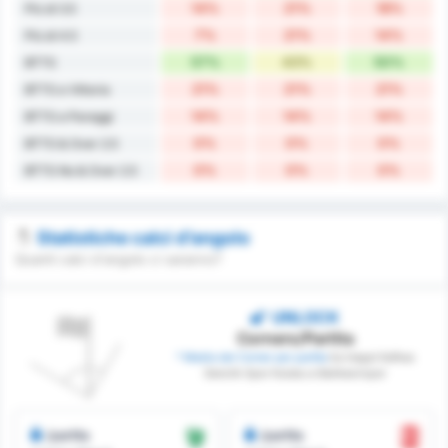
14%
21%
18%
Più di 3.5
7%
21%
14%
Più di 4.5
57%
43%
50%
BTTS
21%
21%
21%
BTTS e Vittoria
14%
14%
14%
BTTS e Pareggi
0%
0%
0%
BTTS & Over 2.5
0%
0%
0%
BTTS No & Over 2.5
Statistiche calci d’angolo
Quanti calci d'angolo ci saranno?
UNLOCK
Corners/Partita
* Media dei Corner per partita
tra Inegol Kafkas
Genclik Spor Kulubu e Balikesirspor
/partita
/partita