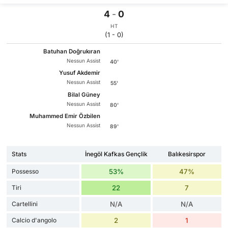
4
-
0
HT
(1 - 0)
Batuhan Doğrukıran
Nessun Assist
40'
Yusuf Akdemir
Nessun Assist
55'
Bilal Güney
Nessun Assist
80'
Muhammed Emir Özbilen
Nessun Assist
89'
Stats
İnegöl Kafkas Gençlik
Balıkesirspor
Possesso
53%
47%
Tiri
22
7
Cartellini
N/A
N/A
Calcio d'angolo
2
1