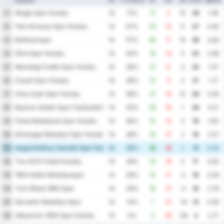
Squadra
PG
% Vittoria
GF
GA
GD
Punti
MEDIA
Mugla Spor Kulubu
1
14
71%
17
2
15
34
1.36
Yeni Amasya Spor Kulubu
2
14
57%
23
12
11
27
2.50
Balikesirspor
3
14
57%
26
11
15
26
2.64
Silivrispor Kulubu
4
14
43%
19
14
5
22
2.36
Mazidagi Fosfat Spor Kulubu
5
14
36%
13
9
4
22
1.57
Cayeli Spor Kulubu
6
14
36%
13
11
2
21
1.71
Utas Usak Spor Kulubu
7
14
36%
27
14
13
20
2.93
Beykoz Ishakli Spor Faaliyetleri
8
14
43%
26
19
7
20
3.21
Fatsa Belediyesi Spor Kulubu
9
14
36%
15
12
3
19
1.93
Etimesgut Belediye Spor Kulubu
10
14
36%
19
17
2
19
2.57
Inegol Kafkas Genclik Spor Kulubu
11
14
36%
16
15
1
19
2.21
Tire 2021 Futbol Kulubu
12
14
29%
23
18
5
17
2.93
1954 Kelkit Belediyespor
13
14
29%
15
17
-2
16
2.29
Turk Metal 1963 Spor
14
14
29%
18
21
-3
16
2.79
Nevsehir Belediye Spor
15
14
14%
7
21
-14
13
2.00
Adiyaman 1954 Spor Kulubu
16
14
0%
5
33
-28
3
2.71