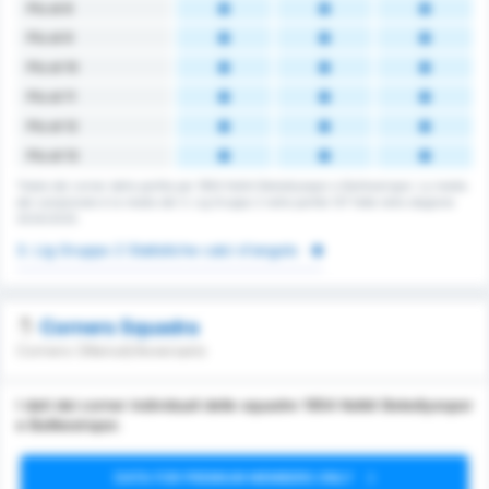
Più di 8
Più di 9
Più di 10
Più di 11
Più di 12
Più di 13
Totale dei corner della partita per 1954 Kelkit Belediyespor e Balikesirspor. La media
del campionato è la media del 3. Lig Gruppo 2 nelle partite 137 fatte nella stagione
2024/2025.
3. Lig Gruppo 2 Statistiche calci d'angolo
Corners Squadra
Corners Ottenuti/Avversario
I dati dei corner individuali delle squadre 1954 Kelkit Belediyespor
e Balikesirspor.
DATA FOR PREMIUM MEMBERS ONLY