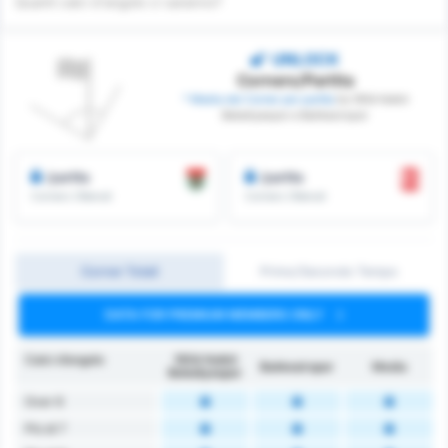
Quanti calci d'angolo ci saranno?
UNLOCK
Corners/Partita
* Media dei Corner per partita
tra 1954 Kelkit
Belediyespor e Balikesirspor
/partita
/partita
Corners Ottenuti
Corners Ottenuti
Corner Totali
Primo/Secondo Tempo
DATA FOR PREMIUM MEMBERS ONLY
Calci d’angolo
1954 Kelkit
Balıkesirspor
Media
Belediyespor
Over 6
Più di 7