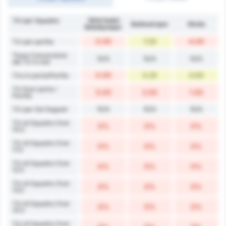
Tiri per Squadra
1954 Kelkit
Balıkesirspor
Media
Belediyespor
0.00
7.25
4.00
Tiri per partita
Tasso Conversione
N/A
N/A
N/A
dei Tiri in Gol
0.00
5.25
3.00
Tiro in porta/Partita
Tiri fuori porta /
0.00
2.00
1.00
Partita
N/A
N/A
N/A
Tiri per Gol Segnati
Tiri di Squadra Over
0%
0%
0%
10.5
Tiri di Squadra Over
0%
0%
0%
11.5
Tiri di Squadra Over
0%
0%
0%
12.5
Tiri di Squadra Over
0%
0%
0%
13.5
Tiri di Squadra Over
0%
0%
0%
14.5
Tiri di Squadra Over