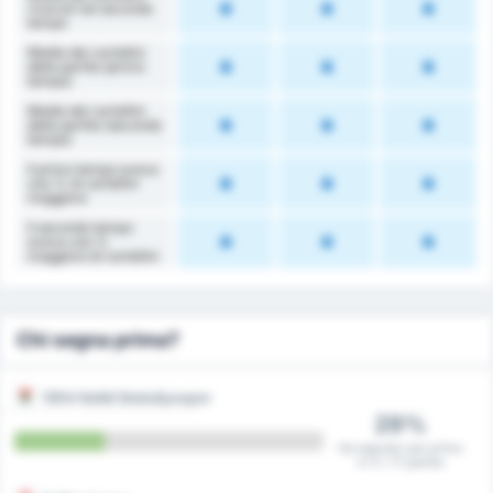
ricevuti nel secondo
tempo
Media dei cartellini
della partita (primo
tempo)
Media dei cartellini
della partita (secondo
tempo)
Il primo tempo aveva
una % di cartellini
maggiore
Il secondo tempo
aveva una %
maggiore di cartellini
Chi segna prima?
1954 Kelkit Belediyespor
29%
Ha segnato per primo
in 5 / 17 partite