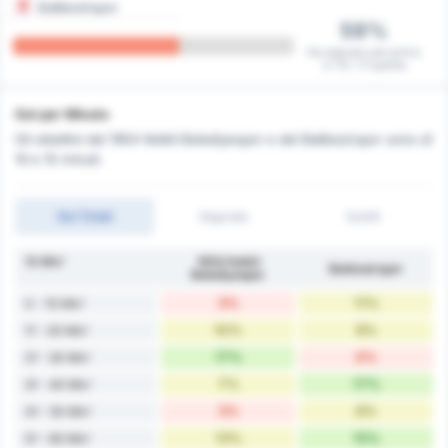
Balikesirspor
59%
Ha segnato per primo
in 10 / 17 partite
Gol per Minuto
Gli obiettivi del 1954 Kelkit Belediyespor e del Balikesirspor sono di
10 e 15 minuti.
Gol Totali
Segnato
Subiti
10 Min'
1954 Kelkit
Balıkesirspor
Belediyespor
3%
11%
0 - 10 Min'
10%
9%
11 - 20 Min'
17%
4%
21 - 30 Min'
7%
17%
31 - 40 Min'
3%
6%
41 - 50 Min'
13%
15%
51 - 60 Min'