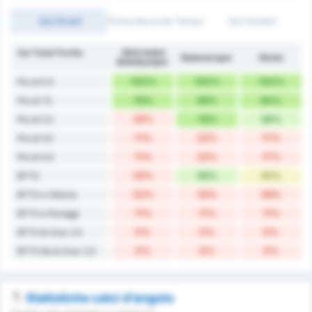
Gol (Over)
Primo/Secondo Tempo
Gol (Under)
Gol Totali Partita
1954 Kelkit
Balıkesirspor
Media
Belediyespor
100%
100%
100%
Più di 0.5
78%
89%
84%
Più di 1.5
33%
78%
56%
Più di 2.5
11%
22%
17%
Più di 3.5
11%
22%
17%
Più di 4.5
33%
56%
45%
BTTS
22%
33%
28%
BTTS e Vittoria
11%
11%
11%
BTTS e Pareggi
0%
0%
0%
BTTS & Over 2.5
0%
0%
0%
BTTS No & Over 2.5
Statistiche calci d’angolo