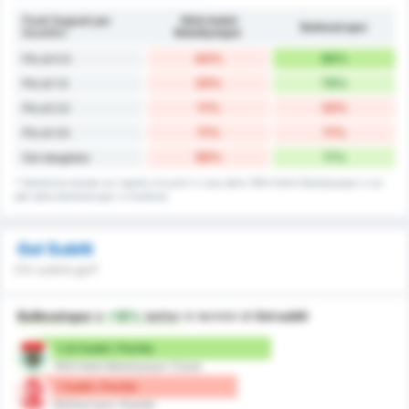
Punti Segnati per
1954 Kelkit
Balıkesirspor
Incontro
Belediyespor
44%
89%
Più di 0.5
33%
78%
Più di 1.5
11%
33%
Più di 2.5
11%
11%
Più di 3.5
56%
11%
Gol sbagliato
* Statistiche basate sul registro di punti in casa della 1954 Kelkit Belediyespor e sui
dati della Balikesirspor in trasferta.
Gol Subiti
Chi subirà gol?
Balikesirspor
è
+18%
better
in termini di
Gol subiti
1.22 Subiti / Partita
1954 Kelkit Belediyespor (Casa)
1 Subiti / Partita
Balikesirspor (Ospite)