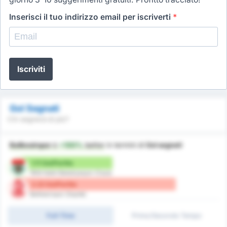
Inserisci il tuo indirizzo email per iscriverti
*
Iscriviti
Gol Segnati
Chi segnerà di più?
Balikesirspor
è
+100%
better
in termini di
Gol segnati
1.11 Gol/Partita
1954 Kelkit Belediyespor (Casa)
2.22 Gol/Partita
Balikesirspor (Ospite)
Full-Time
Primo/Secondo Tempo