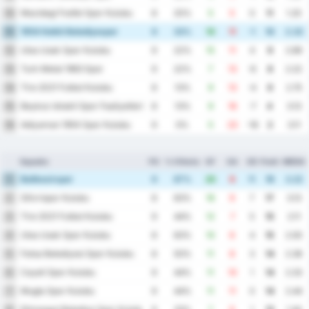
Mazidagi Fosfat Spor Kulubu
10
8
25%
5
5
0
11
1.25
1954 Kelkit Belediyespor
11
9
33%
10
11
-1
10
2.33
Utas Usak Spor Kulubu
12
9
22%
15
11
4
9
2.89
Turk Metal 1963 Spor
13
9
22%
7
13
-6
8
2.22
Tire 2021 Futbol Kulubu
14
8
13%
9
13
-4
6
2.75
Beykoz Ishakli Spor Faaliyetleri
15
8
13%
9
16
-7
4
3.13
Adiyaman 1954 Spor Kulubu
16
9
0%
5
23
-18
2
3.11
Squadra
PG
% Vittoria
GF
GA
GD
Punti
MEDIA
Balikesirspor
1
9
67%
20
9
11
19
3.22
Silivrispor Kulubu
2
8
63%
16
9
7
17
3.13
Tire 2021 Futbol Kulubu
3
9
44%
12
7
5
15
2.11
Utas Usak Spor Kulubu
4
8
63%
10
6
4
15
2.00
Fatsa Belediyesi Spor Kulubu
5
8
50%
11
8
3
14
2.38
Cayeli Spor Kulubu
6
9
44%
11
10
1
14
2.33
Mugla Spor Kulubu
7
9
44%
11
11
0
14
2.44