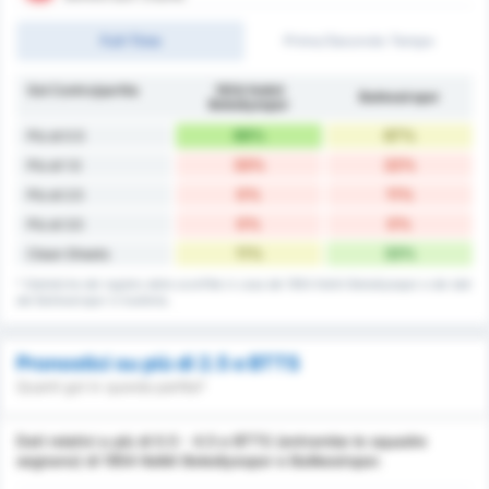
Full-Time
Primo/Secondo Tempo
Gol Contro/partita
1954 Kelkit
Balıkesirspor
Belediyespor
89%
67%
Più di 0.5
33%
22%
Più di 1.5
0%
11%
Più di 2.5
0%
0%
Più di 3.5
11%
33%
Clean Sheets
* Statistiche del registro delle sconfitte in casa del 1954 Kelkit Belediyespor e dei dati
del Balikesirspor in trasferta.
Pronostici su più di 2.5 e BTTS
Quanti gol in questa partita?
Dati relativi a più di 0.5 - 4.5 e BTTS (entrambe le squadre
segnano) di 1954 Kelkit Belediyespor e Balikesirspor.