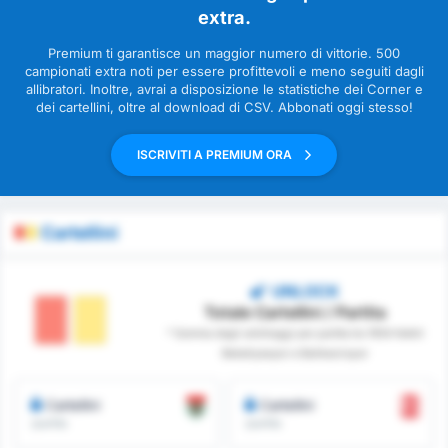
extra.
Premium ti garantisce un maggior numero di vittorie. 500
campionati extra noti per essere profittevoli e meno seguiti dagli
allibratori. Inoltre, avrai a disposizione le statistiche dei Corner e
dei cartellini, oltre al download di CSV. Abbonati oggi stesso!
ISCRIVITI A PREMIUM ORA
Cartellini
UNLOCK
Totale Cartellini / Partita
* Somma degli arbitraggi per partita tra 1954 Kelkit
Belediyespor e Balikesirspor
Cartellini
Cartellini
/partita
/partita