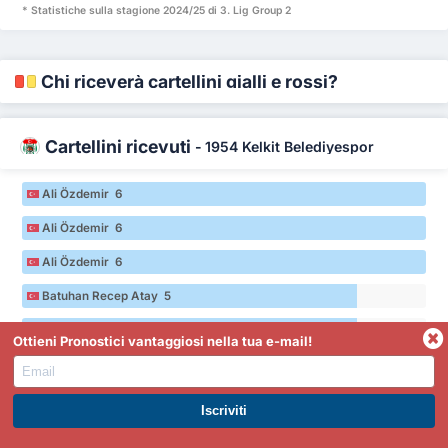
* Statistiche sulla stagione 2024/25 di 3. Lig Group 2
Chi riceverà cartellini gialli e rossi?
Cartellini ricevuti
-
1954 Kelkit Belediyespor
Ali Özdemir 6
Ali Özdemir 6
Ali Özdemir 6
Batuhan Recep Atay 5
Batuhan Recep Atay 5
Ottieni Pronostici vantaggiosi nella tua e-mail!
Batuhan Recep Atay 5
* Statistiche sulla stagione 2024/25 di 3. Lig Group 2
ISCRIVITI A PREMIUM. GUADAGNA SUBITO.