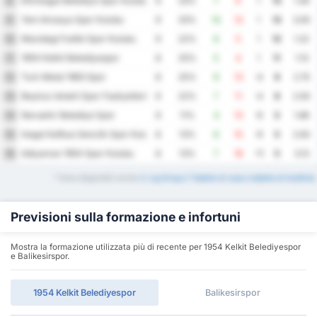
Etimesgut Belediye Spor Kulubu
8
9
33%
7
6
1
13
1.44
Yeni Amasya Spor Kulubu
9
9
33%
14
13
1
13
3.00
Mazidagi Fosfat Spor Kulubu
10
9
22%
6
5
1
12
1.22
1954 Kelkit Belediyespor
11
8
25%
5
4
1
11
1.13
Turk Metal 1963 Spor
12
8
25%
9
13
-4
9
2.75
Beykoz Ishakli Spor Faaliyetleri
13
9
22%
7
11
-4
8
2.00
Nevsehir Belediye Spor
14
9
11%
4
13
-9
5
1.89
Inegol Kafkas Genclik Spor Kulubu
15
8
13%
6
15
-9
5
2.63
Adiyaman 1954 Spor Kulubu
16
8
13%
7
18
-11
5
3.13
* Sono disponibili anche
3. Lig Group 2 Tabelle di casa e tabelle di trasferta
.
Previsioni sulla formazione e infortuni
Mostra la formazione utilizzata più di recente per 1954 Kelkit Belediyespor
e Balikesirspor.
1954 Kelkit Belediyespor
Balikesirspor