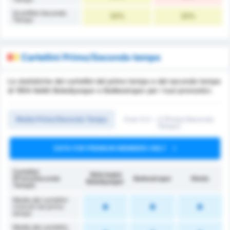
Sconfitte Secondo
33%
33%
Tempo
Cartellini Primo/Secondo tempo
Le statistiche dei cartellini del primo tempo e del secondo tempo
di 1954 Kelkit Belediyespor e Balikesirspor per i tuoi pronostici.
Media Primo/Secondo Tempo
Over 0.5 ~ 3 (Primo/Secondo
Tempo)
DATA FOR PREMIUM MEMBERS ONLY
Cartellini
1954 Kelkit
(Primo/Secondo
Balıkesirspor
Media
Belediyespor
Tempo)
Media dei cartellini
ricevuti nel primo
tempo
Media dei cartellini