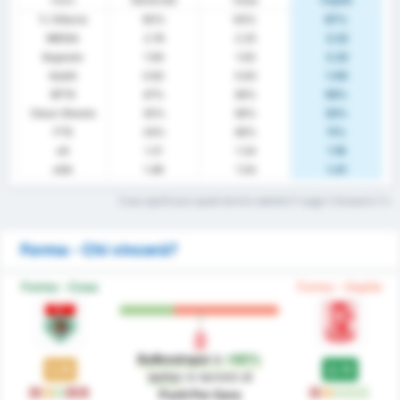
% Vittoria
65%
63%
67%
MEDIA
2.76
2.25
3.22
Segnato
1.94
1.63
2.22
Subiti
0.82
0.63
1.00
BTTS
47%
38%
56%
Clean Sheets
35%
38%
33%
FTS
24%
38%
11%
xG
1.21
1.24
1.16
xGA
1.49
1.54
1.41
Cosa significano questi termini statistici? Leggi il Glossario
Forma - Chi vincerà?
Forma - Casa
Forma - Ospite
Balikesirspor
è
+90%
1.11
2.11
better
in termini di
L
D
W
L
L
L
D
W
W
W
Punti Per Gara