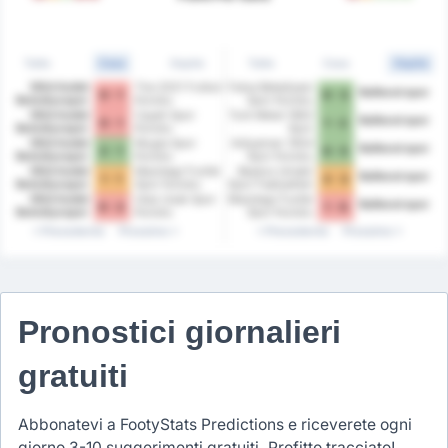
Tutte
Casa
Ospite
Tutte
Casa
Ospite
1954 Kelkit
Tire 2021 Futbol
Fatsa Belediyesi
Balikesirspor
0 - 1
0 - 3
Belediyespor
Kulubu
Spor Kulubu
1954 Kelkit
Cayeli Spor
Turk Metal 1963
Balikesirspor
0 - 1
1 - 2
Belediyespor
Kulubu
Spor
1954 Kelkit
Mugla Spor
Adiyaman 1954
Balikesirspor
2 - 1
0 - 5
Belediyespor
Kulubu
Spor Kulubu
1954 Kelkit
Mazidagi Fosfat
Beykoz Ishakli
Balikesirspor
1 - 1
3 - 3
Belediyespor
Spor Kulubu
Spor Faaliyetleri
1954 Kelkit
Utas Usak Spor
Mazidagi Fosfat
Balikesirspor
0 - 2
1 - 0
Belediyespor
Kulubu
Spor Kulubu
Precedente
Prossimo
Precedente
Prossimo
Pronostici giornalieri
gratuiti
Abbonatevi a FootyStats Predictions e riceverete ogni
giorno 3-10 suggerimenti gratuiti. Profitto tracciato!