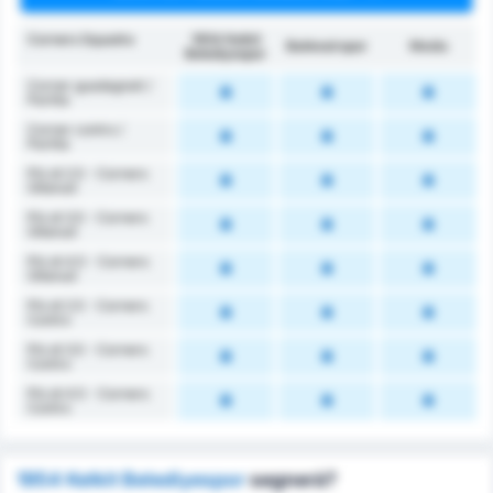
Corners Squadra
1954 Kelkit
Balıkesirspor
Media
Belediyespor
Corner guadagnati /
Partita
Corner contro /
Partita
Più di 2.5 - Corners
Ottenuti
Più di 3.5 - Corners
Ottenuti
Più di 4.5 - Corners
Ottenuti
Più di 2.5 - Corners
Contro
Più di 3.5 - Corners
Contro
Più di 4.5 - Corners
Contro
1954 Kelkit Belediyespor
segnerà?