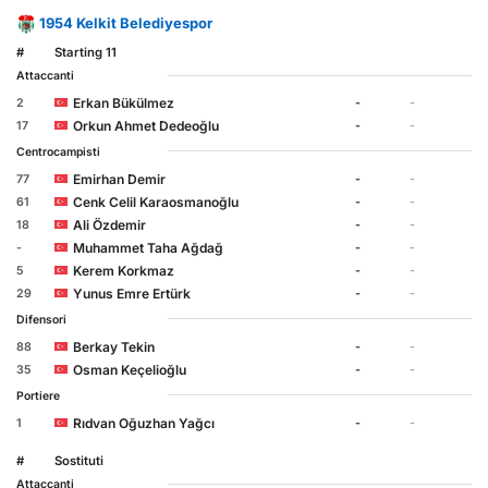
1954 Kelkit Belediyespor
#
Starting 11
Attaccanti
Erkan Bükülmez
2
-
-
Orkun Ahmet Dedeoğlu
17
-
-
Centrocampisti
Emirhan Demir
77
-
-
Cenk Celil Karaosmanoğlu
61
-
-
Ali Özdemir
18
-
-
Muhammet Taha Ağdağ
-
-
-
Kerem Korkmaz
5
-
-
Yunus Emre Ertürk
29
-
-
Difensori
Berkay Tekin
88
-
-
Osman Keçelioğlu
35
-
-
Portiere
Rıdvan Oğuzhan Yağcı
1
-
-
#
Sostituti
Attaccanti