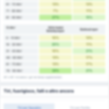
13%
13%
61 - 70 Min'
7%
11%
71 - 80 Min'
27%
15%
81 - 90 Min'
15 Min'
1954 Kelkit
Balıkesirspor
Belediyespor
10%
13%
0 - 15 Min'
20%
11%
16 - 30 Min'
10%
21%
31 - 45 Min'
13%
17%
46 - 60 Min'
13%
17%
61 - 75 Min'
33%
21%
76 - 90 Min'
45' e 90' includono i gol nei tempi supplementari.
Tiri, fuorigioco, falli e altro ancora
Tiri per Squadra
Tiri per Partita