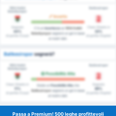
1954 Kelkit
Balıkesirspor
Belediyespor
Incerto
Segnato
Clean Sheets in
C'è un
incertezza
se
1954 Kelkit
44%
33%
Belediyespor
segnerà un gol in base
di partite (Casa)
di partite (Ospite)
ai nostri dati.
Balikesirspor
segnerà?
1954 Kelkit
Balıkesirspor
Belediyespor
Possibilità Alta
Clean Sheets in
Segnato
Esiste un
Possibilità Alta
che
11%
89%
Balikesirspor
segnerà un gol in base
di partite (Casa)
di partite (Ospite)
al nostro dati.
Passa a Premium! 500 leghe profittevoli