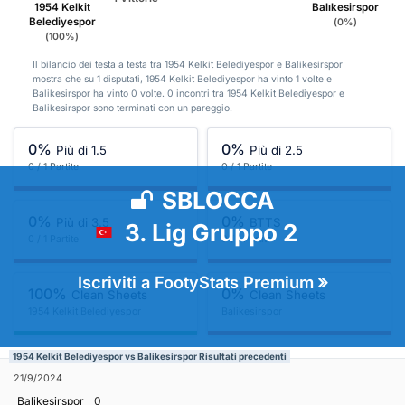
1954 Kelkit
Balıkesirspor
Belediyespor
(0%)
(100%)
Il bilancio dei testa a testa tra 1954 Kelkit Belediyespor e Balikesirspor
mostra che su 1 disputati, 1954 Kelkit Belediyespor ha vinto 1 volte e
Balikesirspor ha vinto 0 volte. 0 incontri tra 1954 Kelkit Belediyespor e
Balikesirspor sono terminati con un pareggio.
0%
0%
Più di 1.5
Più di 2.5
0 / 1 Partite
0 / 1 Partite
SBLOCCA
0%
0%
Più di 3.5
BTTS
3. Lig Gruppo 2
0 / 1 Partite
0 / 1 Partite
Iscriviti a FootyStats Premium
100%
0%
Clean Sheets
Clean Sheets
1954 Kelkit Belediyespor
Balikesirspor
1954 Kelkit Belediyespor vs Balikesirspor Risultati precedenti
21/9/2024
Balikesirspor
0