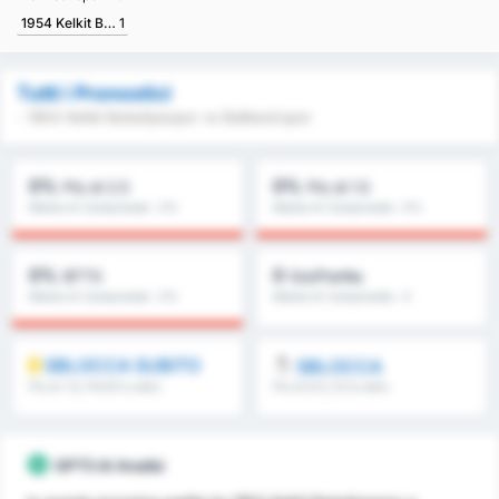
1954 Kelkit Belediyespor
1
Tutti i Pronostici
- 1954 Kelkit Belediyespor vs Balikesirspor
0%
0%
Più di 2.5
Più di 1.5
Media di Campionato : 0%
Media di Campionato : 0%
0%
0
BTTS
Gol/Partita
Media di Campionato : 0%
Media di Campionato : 0
SBLOCCA SUBITO
SBLOCCA
Più di 1.5, FH/2H e altro
Più di 8.5, 9.5 e altro
ancora
ancora
GPT5 AI Analisi