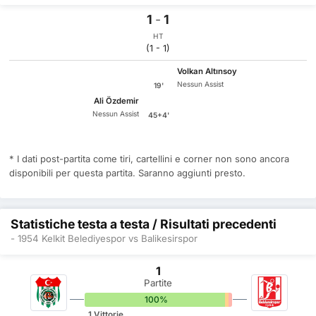
1
-
1
HT
(1 - 1)
Volkan Altınsoy
Nessun Assist
19'
Ali Özdemir
Nessun Assist
45+4'
* I dati post-partita come tiri, cartellini e corner non sono ancora
disponibili per questa partita. Saranno aggiunti presto.
Statistiche testa a testa / Risultati precedenti
- 1954 Kelkit Belediyespor vs Balikesirspor
1
Partite
100%
0%
0%
1 Vittorie