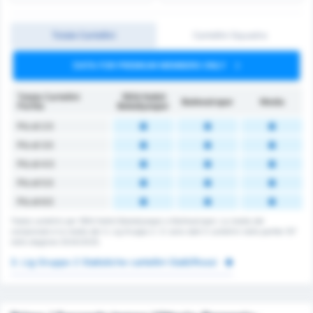
Totale Cartellini
Cartellini Squadra
DATA FOR PREMIUM MEMBERS ONLY
Totale Cartellini
1954 Kelkit
Balıkesirspor
Media
Partita
Belediyespor
Più di 2.5
Più di 3.5
Più di 4.5
Più di 5.5
Più di 6.5
Totale cartellini per 1954 Kelkit Belediyespor e Balikesirspor. La media del
campionato è la media del 3. Lig Gruppo 2. Ci sono stati 0 cartellini nelle partite 137
nella stagione 2024/2025.
3. Lig Gruppo 2 Statistiche cartellini Gialli/Rossi