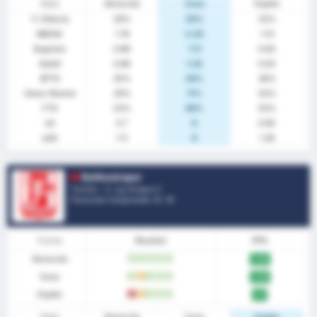
Stats
Generale
Casa
Ospite
% Vittoria
29%
33%
25%
MEDIA
1.76
2.33
1.13
Segnato
0.88
1.11
0.63
Subiti
0.88
1.22
0.50
BTTS
35%
33%
38%
Clean Sheets
29%
11%
50%
FTS
53%
56%
50%
xG
0.7
0
0.95
xGA
1.11
0
1.36
Balikesirspor
Turchia - 3. Lig Gruppo 2
Posizione Campionato.
0
/ 16
Forma
Risultati
PPG
Generale
W
W
W
W
W
2.06
Casa
W
D
W
W
W
2.00
Ospite
L
D
W
W
W
2.11
Stats
Generale
Casa
Ospite