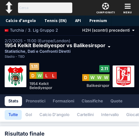
CAMPIONATI
MENU
Calcio d'angolo
Tennis (EN)
API
Premium
/
3. Lig Gruppo 2
H2H (scontri) precedenti
Turchia
Pronostico
2/2/2025 - 11:00 (Europe/London)
1954 Kelkit Belediyespor vs Balikesirspor
Statistiche, Dati e Confronti Diretti
Stadio -
TBD
1.11
2.11
D
W
L
L
D
W
W
W
1954 Kelkit
Balikesirspor
Belediyespor
Stats
Pronostici
Formazioni
Classifiche
Quote
Tutte
Gol
Calcio D'angolo
Cartellini
Intervallo
Giocat
Risultato finale