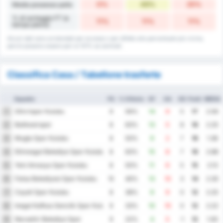
0%
49%
25%
Media possesso palla
% di sorteggio FT (a
11%
11%
11%
tempo pieno)
Alcuni dati sono arrotondati per eccesso o per difetto alla percentuale più vicina,
perciò possono essere pari al 101% se sommati.
Classifica Casa / Tabellone trasferte
Squadra
PG
% Vittoria
GF
GA
GD
Punti
MEDIA
Silivrispor Kulubu
1
9
56%
14
9
5
17
2.56
Balikesirspor
2
8
63%
13
5
8
16
2.25
Mugla Spor Kulubu
3
8
50%
9
2
7
16
1.38
Etimesgut Belediye Spor Kulubu
4
8
63%
15
8
7
16
2.88
Yeni Amasya Spor Kulubu
5
8
50%
11
6
5
15
2.13
Fatsa Belediyesi Spor Kulubu
6
10
40%
13
10
3
14
2.30
Cayeli Spor Kulubu
7
8
38%
9
9
0
12
2.25
Inegol Kafkas Genclik Spor Kulubu
8
9
33%
10
10
0
12
2.22
Nevsehir Belediye Spor
9
9
22%
4
5
-1
12
1.00