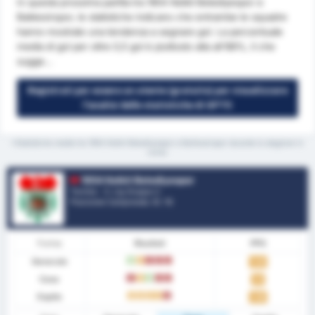
In questa prossima partita tra 1954 Kelkit Belediyespor e
Balıkesirspor, le statistiche indicano che entrambe le squadre
hanno mostrato una tendenza a segnare gol. La percentuale
media di gol per oltre 0,5 gol è piuttosto alta all'88%, il che
sugge...
Registrati per essere un utente (gratuito) per visualizzare
l'analisi delle statistiche di GPT5
*Statistiche medie tra 1954 Kelkit Belediyespor e Balikesirspor durante la stagione in
corso
1954 Kelkit Belediyespor
Turchia - 3. Lig Gruppo 2
Posizione Campionato.
0
/ 16
Forma
Risultati
PPG
Generale
W
D
L
L
L
1.24
Casa
L
D
W
L
L
1.11
Ospite
D
D
D
D
L
1.38