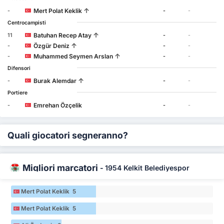
↑
Mert Polat Keklik
-
-
-
Centrocampisti
↑
Batuhan Recep Atay
11
-
-
↑
Özgür Deniz
-
-
-
↑
Muhammed Seymen Arslan
-
-
-
Difensori
↑
Burak Alemdar
-
-
-
Portiere
Emrehan Özçelik
-
-
-
Quali giocatori segneranno?
Migliori marcatori
-
1954 Kelkit Belediyespor
Mert Polat Keklik 5
Mert Polat Keklik 5