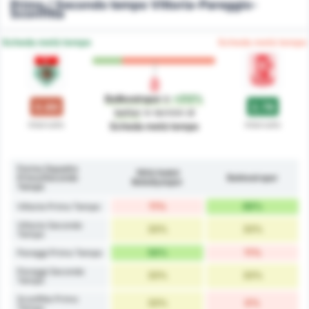
Primo / Secondo tempo Vittoria-Pareggio-
Sconfitta
Scheda metà tempo
Scheda metà tempo
Balikesirspor
è
+212%
0.89
2.78
better
in termini di
Intervallo
Intervallo
Scheda metà tempo
Forma Squadra
1954 Kelkit
Primo/Secondo
Balıkesirspor
Belediyespor
Tempo
11%
89%
Vittorie Primo Tempo
Vittorie Secondo
33%
33%
Tempo
56%
11%
Pareggi Primo Tempo
Pareggi Secondo
33%
33%
Tempo
Sconfitte Primo
33%
0%
Tempo