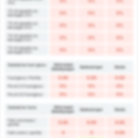
0%
0%
0%
15.5
Tiri di squadra su
0%
0%
0%
bersaglio 3.5+
Tiri di squadra su
0%
0%
0%
bersaglio 4.5+
Tiri di squadra su
0%
0%
0%
bersaglio 5.5+
Tiri di squadra su
0%
0%
0%
bersaglio 6.5+
Statistiche fuori gioco
1954 Kelkit
Balıkesirspor
Media
Belediyespor
0.00
0.00
0.00
Fuorigioco / Partita
0%
0%
0%
Più di 2.5 Fuorigioco
0%
0%
0%
Più di 3.5 Fuorigioco
Statistiche Varie
1954 Kelkit
Balıkesirspor
Media
Belediyespor
Falli commessi /
0.00
0.00
0.00
partita
0
0
0.00
Falli contro / partita