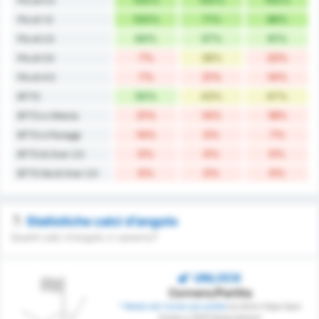
100%
100%
100%
Più di 0.5
100%
71%
86%
Più di 1.5
64%
57%
61%
Più di 2.5
7%
36%
22%
Più di 3.5
7%
21%
14%
Più di 4.5
50%
43%
47%
BTTS
21%
14%
18%
BTTS e Vittoria
14%
0%
7%
BTTS e Pareggi
0%
0%
0%
BTTS & Over 2.5
0%
0%
0%
BTTS No & Over 2.5
Statistiche calci d’angolo
Quanti calci d'angolo ci saranno?
UNLOCK
Corners/Partita
* Media dei Corner per partita
tra Artvin Hopa Spor
Kulubu e 1926 Bulancakspor