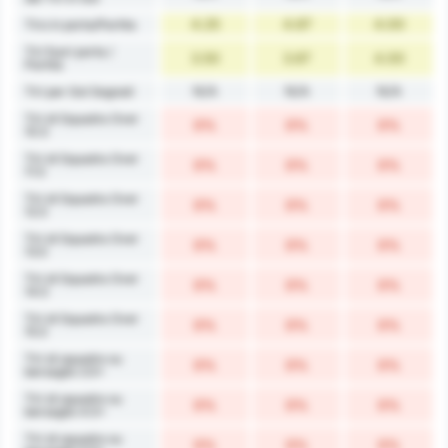
4.25
4.67
4.00
Tiro in porta/Partita
Tiri fuori porta /
3.50
3.67
4.00
Partita
N/A
N/A
N/A
Tiri per Gol Segnati
Tiri di Squadra Over
0%
0%
0%
10.5
Tiri di Squadra Over
0%
0%
0%
11.5
Tiri di Squadra Over
0%
0%
0%
12.5
Tiri di Squadra Over
0%
0%
0%
13.5
Tiri di Squadra Over
0%
0%
0%
14.5
Tiri di Squadra Over
0%
0%
0%
15.5
Tiri di squadra su
0%
0%
0%
bersaglio 3.5+
Tiri di squadra su
0%
0%
0%
bersaglio 4.5+
Tiri di squadra su
0%
0%
0%