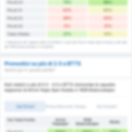
79%
86%
Più di 0.5
43%
50%
Più di 1.5
28%
43%
Più di 2.5
0%
21%
Più di 3.5
21%
14%
Clean Sheets
* Statistiche del registro delle sconfitte in casa del Artvin Hopa Spor Kulubu e dei dati
del 1926 Bulancakspor in trasferta.
Pronostici su più di 2.5 e BTTS
Quanti gol in questa partita?
Dati relativi a più di 0.5 - 4.5 e BTTS (entrambe le squadre
segnano) di Artvin Hopa Spor Kulubu e 1926 Bulancakspor.
Gol (Over)
Primo/Secondo Tempo
Gol (Under)
Gol Totali Partita
Artvin
1926
Media
Hopaspor
Bulancakspor