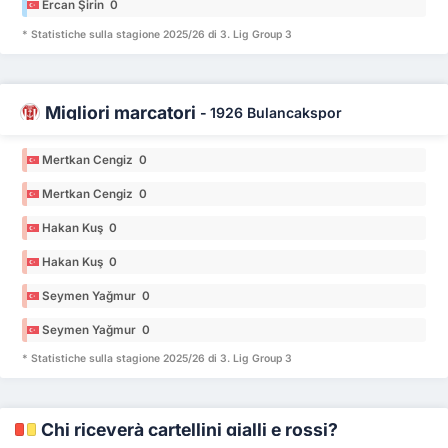
Ercan Şirin 0
* Statistiche sulla stagione 2025/26 di 3. Lig Group 3
Migliori marcatori
-
1926 Bulancakspor
Mertkan Cengiz 0
Mertkan Cengiz 0
Hakan Kuş 0
Hakan Kuş 0
Seymen Yağmur 0
Seymen Yağmur 0
* Statistiche sulla stagione 2025/26 di 3. Lig Group 3
Chi riceverà cartellini gialli e rossi?