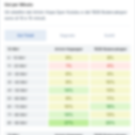
Gol per Minuto
Gli obiettivi del Artvin Hopa Spor Kulubu e del 1926 Bulancakspor
sono di 10 e 15 minuti.
Gol Totali
Segnato
Subiti
10 Min'
Artvin Hopaspor
1926 Bulancakspor
9%
8%
0 - 10 Min'
1%
4%
11 - 20 Min'
6%
6%
21 - 30 Min'
9%
10%
31 - 40 Min'
14%
13%
41 - 50 Min'
9%
11%
51 - 60 Min'
10%
16%
61 - 70 Min'
14%
13%
71 - 80 Min'
27%
20%
81 - 90 Min'