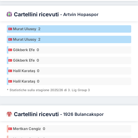
Cartellini ricevuti
-
Artvin Hopaspor
Murat Ulusoy 2
Murat Ulusoy 2
Gökberk Efe 0
Gökberk Efe 0
Halil Karataş 0
Halil Karataş 0
* Statistiche sulla stagione 2025/26 di 3. Lig Group 3
Cartellini ricevuti
-
1926 Bulancakspor
Mertkan Cengiz 0