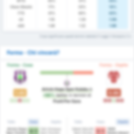
BTTS
45%
47%
43%
Clean Sheets
17%
20%
14%
FTS
41%
40%
43%
xG
1.18
1.29
1.06
xGA
1.49
1.32
1.65
Cosa significano questi termini statistici? Leggi il Glossario
Forma - Chi vincerà?
Forma - Casa
Forma - Ospite
Artvin Hopa Spor Kulubu
è
1.43
0.86
+66%
better
in termini di
W
W
L
W
W
L
L
W
L
L
Punti Per Gara
Tutte
Casa
Ospite
Tutte
Casa
Ospite
Artvin Hopa
Yeni Amasya
Sebat Genclik
1926
4 - 1
3 - 1
Spor Kulubu
Spor Kulubu
Spor Kulubu
Bulancakspor