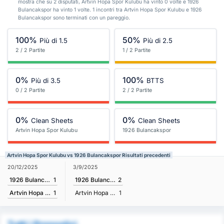
mostra che su 2 disputati, Artvin Hopa Spor Kulubu ha vinto 0 volte e 1926
Bulancakspor ha vinto 1 volte. 1 incontri tra Artvin Hopa Spor Kulubu e 1926
Bulancakspor sono terminati con un pareggio.
100%
50%
Più di 1.5
Più di 2.5
2 / 2 Partite
1 / 2 Partite
0%
100%
Più di 3.5
BTTS
0 / 2 Partite
2 / 2 Partite
0%
0%
Clean Sheets
Clean Sheets
Artvin Hopa Spor Kulubu
1926 Bulancakspor
Artvin Hopa Spor Kulubu vs 1926 Bulancakspor Risultati precedenti
20/12/2025
3/9/2025
1926 Bulancakspor
1
1926 Bulancakspor
2
Artvin Hopa Spor Kulubu
1
Artvin Hopa Spor Kulubu
1