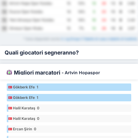
Artvin Hopa Spor Kulubu
13
15
13%
13
26
-13
9
2.60
Duzce Spor Kulubu
14
14
14%
5
20
-15
9
1.79
Yeni Amasya Spor Kulubu
15
14
14%
10
24
-14
8
2.43
Giresun Spor Klubu
16
15
7%
12
28
-16
8
2.67
* Sono disponibili anche
3. Lig Group 3 Tabelle di casa e tabelle di trasferta
.
Quali giocatori segneranno?
Migliori marcatori
-
Artvin Hopaspor
Gökberk Efe 1
Gökberk Efe 1
Halil Karataş 0
Halil Karataş 0
Ercan Şirin 0