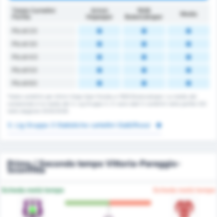
Totale Cartellini
Artvin
1926
Media
Partita
Hopaspor
Bulancakspor
Più di 2.5
Più di 3.5
Più di 4.5
Più di 5.5
Più di 6.5
Totale cartellini per Artvin Hopa Spor Kulubu e 1926 Bulancakspor. La media del
campionato è la media del 3. Lig Gruppo 3. Ci sono stati 0 cartellini nelle partite 232
nella stagione 2025/2026.
3. Lig Gruppo 3 Statistiche cartellini Gialli/Rossi
Primo / Secondo tempo Vittoria-Pareggio-
Sconfitta
Scheda metà tempo
Scheda metà tempo