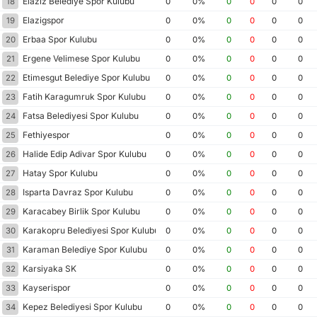
Elaziz Belediye Spor Kulubu
18
0
0%
0
0
0
0
Elazigspor
19
0
0%
0
0
0
0
Erbaa Spor Kulubu
20
0
0%
0
0
0
0
Ergene Velimese Spor Kulubu
21
0
0%
0
0
0
0
Etimesgut Belediye Spor Kulubu
22
0
0%
0
0
0
0
Fatih Karagumruk Spor Kulubu
23
0
0%
0
0
0
0
Fatsa Belediyesi Spor Kulubu
24
0
0%
0
0
0
0
Fethiyespor
25
0
0%
0
0
0
0
Halide Edip Adivar Spor Kulubu
26
0
0%
0
0
0
0
Hatay Spor Kulubu
27
0
0%
0
0
0
0
Isparta Davraz Spor Kulubu
28
0
0%
0
0
0
0
Karacabey Birlik Spor Kulubu
29
0
0%
0
0
0
0
Karakopru Belediyesi Spor Kulubu
30
0
0%
0
0
0
0
Karaman Belediye Spor Kulubu
31
0
0%
0
0
0
0
Karsiyaka SK
32
0
0%
0
0
0
0
Kayserispor
33
0
0%
0
0
0
0
Kepez Belediyesi Spor Kulubu
34
0
0%
0
0
0
0