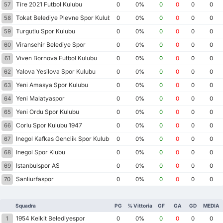
Tire 2021 Futbol Kulubu
57
0
0%
0
0
0
0
Tokat Belediye Plevne Spor Kulubu
58
0
0%
0
0
0
0
Turgutlu Spor Kulubu
59
0
0%
0
0
0
0
Viransehir Belediye Spor
60
0
0%
0
0
0
0
Viven Bornova Futbol Kulubu
61
0
0%
0
0
0
0
Yalova Yesilova Spor Kulubu
62
0
0%
0
0
0
0
Yeni Amasya Spor Kulubu
63
0
0%
0
0
0
0
Yeni Malatyaspor
64
0
0%
0
0
0
0
Yeni Ordu Spor Kulubu
65
0
0%
0
0
0
0
Corlu Spor Kulubu 1947
66
0
0%
0
0
0
0
Inegol Kafkas Genclik Spor Kulubu
67
0
0%
0
0
0
0
Inegol Spor Klubu
68
0
0%
0
0
0
0
Istanbulspor AS
69
0
0%
0
0
0
0
Sanliurfaspor
70
0
0%
0
0
0
0
Squadra
PG
% Vittoria
GF
GA
GD
MEDIA
1954 Kelkit Belediyespor
1
0
0%
0
0
0
0