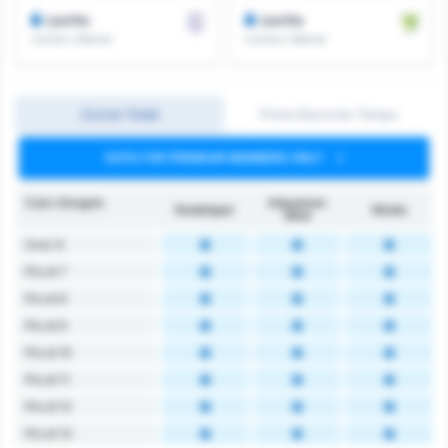
/partita
/partita
Corners Ottenuti
Corners Ottenuti
Corner Totali
Primo/Secondo Tempo
DATA FOR PREMIUM MEMBERS ONLY
Calci d’angolo
Adıyaman
Kestelspor
Media
1954
Over 6
Più di 7
Più di 8
Più di 9
Più di 10
Più di 11
Più di 12
Più di 13