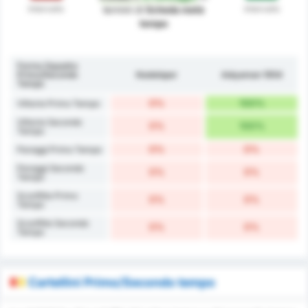
Intervallo
Intervallo
termini di
Scheda metà
tempo
Forma Squadra
Primo/Secondo
Kestelspor
Adıyaman 1954
Tempo
0%
100%
Vittorie Primo Tempo
Vittorie Secondo
0%
100%
Tempo
0%
0%
Pareggi Primo Tempo
Pareggi Secondo
0%
0%
Tempo
Sconfitte Primo
0%
0%
Tempo
Sconfitte Secondo
0%
0%
Tempo
Cartellini Primo/Secondo tempo