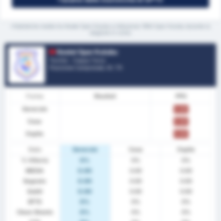
*Statistiche medie tra Kestel Spor Kulubu e Adiyaman 1954 Spor Kulubu durante la
stagione in corso
Kestel Spor Kulubu
Turchia - Coppa Turca
Posizione Campionato.
0
/ 70
Forma
Risultati
PPG
Generale
0.00
Casa
0.00
Ospite
0.00
Stats
Generale
Casa
Ospite
% Vittoria
0%
0%
0%
MEDIA
0.00
0.00
0.00
Segnato
0.00
0.00
0.00
Subiti
0.00
0.00
0.00
BTTS
0%
0%
0%
Clean Sheets
0%
0%
0%