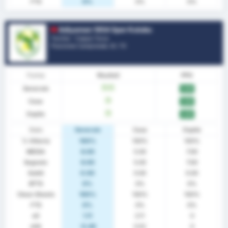
FTS
0%
0%
0%
Adiyaman 1954 Spor Kulubu
Turchia - Coppa Turca
Posizione Campionato.
0
/ 70
Forma
Risultati
PPG
Generale
W
W
3.00
Casa
W
3.00
Ospite
W
3.00
Stats
Generale
Casa
Ospite
% Vittoria
100%
100%
100%
MEDIA
6.00
5.00
7.00
Segnato
6.00
5.00
7.00
Subiti
0.00
0.00
0.00
BTTS
0%
0%
0%
Clean Sheets
100%
100%
100%
FTS
0%
0%
0%
xG
1.11
2.11
0
xGA
-0.48
0.52
0