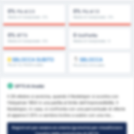
0%
0%
Più di 2.5
Più di 1.5
Media di Campionato : 0%
Media di Campionato : 0%
0%
0
BTTS
Gol/Partita
Media di Campionato : 0%
Media di Campionato : 0
SBLOCCA SUBITO
SBLOCCA
Più di 1.5, FH/2H e altro
Più di 8.5, 9.5 e altro
ancora
ancora
GPT5 AI Analisi
Il 29 ottobre si avvicina, quando il Kestelspor si scontra con
l'Adıyaman 1954 in una partita al limite dell'imprevedibilità. Il
Kestelspor, in casa, si confronta con una percentuale di vittorie
di appena il 25% e sembra incline a subire con una me...
Registrati per essere un utente (gratuito) per visualizzare
l'analisi delle statistiche di GPT5