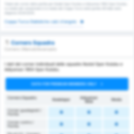
Totale dei corner della partita per Kestel Spor Kulubu e Adiyaman 1954 Spor Kulubu.
La media del campionato è la media del Coppa Turca nelle partite 48 fatte nella
stagione 2024/2025.
Coppa Turca Statistiche calci d'angolo
Corners Squadra
Corners Ottenuti/Avversario
I dati dei corner individuali delle squadre Kestel Spor Kulubu e
Adiyaman 1954 Spor Kulubu.
DATA FOR PREMIUM MEMBERS ONLY
Corners Squadra
Adıyaman
Kestelspor
Media
1954
Corner guadagnati /
Partita
Corner contro /
Partita