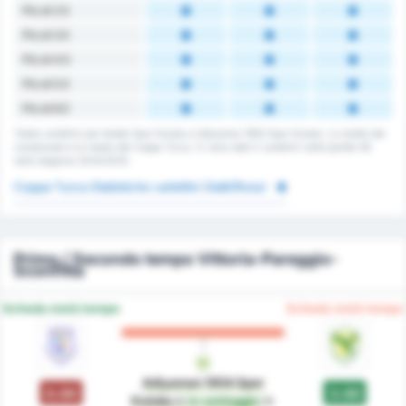
Più di 2.5
Più di 3.5
Più di 4.5
Più di 5.5
Più di 6.5
Totale cartellini per Kestel Spor Kulubu e Adiyaman 1954 Spor Kulubu. La media del
campionato è la media del Coppa Turca. Ci sono stati 0 cartellini nelle partite 48
nella stagione 2024/2025.
Coppa Turca Statistiche cartellini Gialli/Rossi
Primo / Secondo tempo Vittoria-Pareggio-
Sconfitta
Scheda metà tempo
Scheda metà tempo
Adiyaman 1954 Spor
0.00
3.00
Kulubu
è
in vantaggio
in