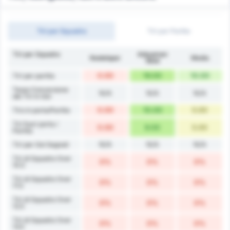
Tiri per Squadra
Tiri per Partita
Tiri per Squadra
Adıyaman
Kestelspor
Media
1954
0.00
19.00
10.00
Tiri per partita
Tasso Conversione
N/A
N/A
N/A
dei Tiri in Gol
0.00
10.00
5.00
Tiro in porta/Partita
Tiri fuori porta /
0.00
9.00
5.00
Partita
N/A
N/A
N/A
Tiri per Gol Segnati
Tiri di Squadra Over
0%
0%
0%
10.5
Tiri di Squadra Over
0%
0%
0%
11.5
Tiri di Squadra Over
0%
0%
0%
12.5
Tiri di Squadra Over
0%
0%
0%
13.5