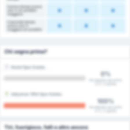
Il primo tempo aveva
una % di cartellini
maggiore
Il secondo tempo
aveva una %
maggiore di cartellini
Chi segna prima?
Kestel Spor Kulubu
0%
Ha segnato per primo
in 0 / 0 partite
Adiyaman 1954 Spor Kulubu
100%
Ha segnato per primo
in 2 / 2 partite
Tiri, fuorigioco, falli e altro ancora