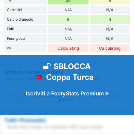
Tiri
26
8
Cartellini
N/A
N/A
Calcio d'angolo
6
4
Falli
N/A
N/A
Fuorigioco
N/A
N/A
xG
Calculating
Calculating
SBLOCCA
Statistiche testa a testa
Coppa Turca
Kestel Spor Kulubu vs Adiyaman 1954 Spor Kulubu
Iscriviti a FootyStats Premium
* I dati delle partite precedenti tra queste 2 squadre non sono
disponibili
Tutti i Pronostici
- Kestel Spor Kulubu vs Adiyaman 1954 Spor Kulubu