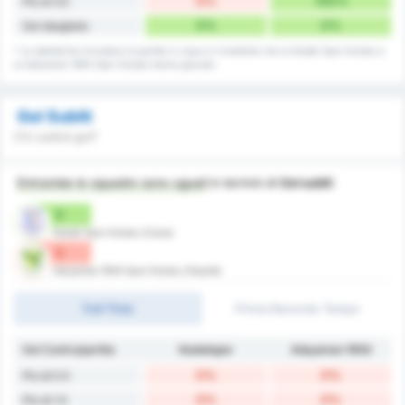
0%
100%
Più di 3.5
0%
0%
Gol sbagliato
* Le statistiche includono le partite in casa e in trasferta che la Kestel Spor Kulubu e
la Adiyaman 1954 Spor Kulubu hanno giocato.
Gol Subiti
Chi subirà gol?
Entrambe le squadre sono uguali
in termini di
Gol subiti
0
Kestel Spor Kulubu (Casa)
0
Adiyaman 1954 Spor Kulubu (Ospite)
Full-Time
Primo/Secondo Tempo
Gol Contro/partita
Kestelspor
Adıyaman 1954
0%
0%
Più di 0.5
0%
0%
Più di 1.5