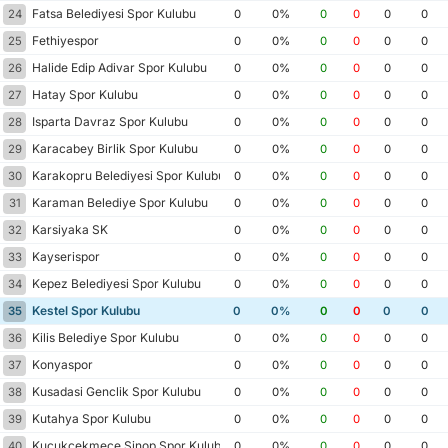
Fatsa Belediyesi Spor Kulubu
24
0
0%
0
0
0
0
Fethiyespor
25
0
0%
0
0
0
0
Halide Edip Adivar Spor Kulubu
26
0
0%
0
0
0
0
Hatay Spor Kulubu
27
0
0%
0
0
0
0
Isparta Davraz Spor Kulubu
28
0
0%
0
0
0
0
Karacabey Birlik Spor Kulubu
29
0
0%
0
0
0
0
Karakopru Belediyesi Spor Kulubu
30
0
0%
0
0
0
0
Karaman Belediye Spor Kulubu
31
0
0%
0
0
0
0
Karsiyaka SK
32
0
0%
0
0
0
0
Kayserispor
33
0
0%
0
0
0
0
Kepez Belediyesi Spor Kulubu
34
0
0%
0
0
0
0
Kestel Spor Kulubu
35
0
0%
0
0
0
0
Kilis Belediye Spor Kulubu
36
0
0%
0
0
0
0
Konyaspor
37
0
0%
0
0
0
0
Kusadasi Genclik Spor Kulubu
38
0
0%
0
0
0
0
Kutahya Spor Kulubu
39
0
0%
0
0
0
0
Kucukcekmece Sinop Spor Kulubu
40
0
0%
0
0
0
0