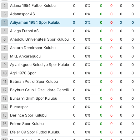
Adana 1954 Futbol Kulubu
2
0
0%
0
0
0
0
Adanaspor AS
3
0
0%
0
0
0
0
Adiyaman 1954 Spor Kulubu
4
0
0%
0
0
0
0
Aliaga Futbol AS
5
0
0%
0
0
0
0
Anadolu Universitesi Spor Kulubu
6
0
0%
0
0
0
0
Ankara Demirspor Kulubu
7
0
0%
0
0
0
0
MKE Ankaragucu
8
0
0%
0
0
0
0
Ayvalikgucu Belediye Spor Kulubu
9
0
0%
0
0
0
0
Agri 1970 Spor
10
0
0%
0
0
0
0
Batman Petrol Spor Kulubu
11
0
0%
0
0
0
0
Bayburt Grup Il Ozel Idare Genclik Spor
12
0
0%
0
0
0
0
Bursa Yildirim Spor Kulubu
13
0
0%
0
0
0
0
Bursaspor
14
0
0%
0
0
0
0
Derince Spor Kulubu
15
0
0%
0
0
0
0
Edirne Spor Kulubu
16
0
0%
0
0
0
0
Efeler 09 Spor Futbol Kulubu
17
0
0%
0
0
0
0