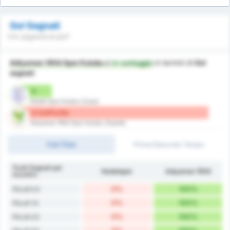
Gol Segnati
Chi segnerà di più?
Adiyaman 1954 Spor Kulubu
è
in vantaggio
in termini di
Gol
segnati
0
Kestel Spor Kulubu (Casa)
6 Gol/Partita
Adiyaman 1954 Spor Kulubu (Ospite)
Full-Time
Primo/Secondo Tempo
Punti Segnati per
Kestelspor
Adıyaman 1954
Incontro
0%
100%
Più di 0.5
0%
100%
Più di 1.5
0%
100%
Più di 2.5