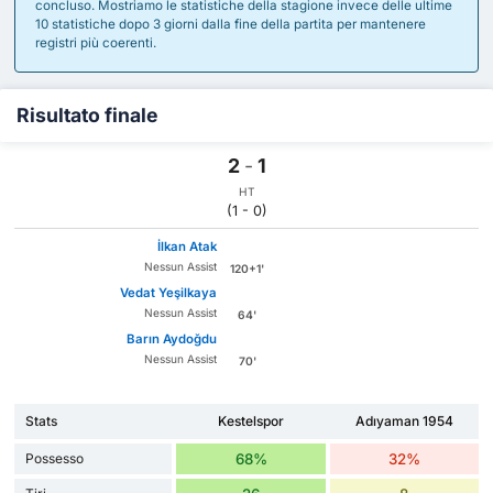
concluso. Mostriamo le statistiche della stagione invece delle ultime
10 statistiche dopo 3 giorni dalla fine della partita per mantenere
registri più coerenti.
Risultato finale
2
-
1
HT
(1 - 0)
İlkan Atak
Nessun Assist
120+1'
Vedat Yeşilkaya
Nessun Assist
64'
Barın Aydoğdu
Nessun Assist
70'
Stats
Kestelspor
Adıyaman 1954
Possesso
68%
32%