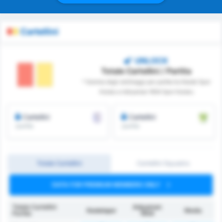
Cartellini
UNLOCK
Totale Cartellini / Partita
* Somma degli arbitraggi per partita tra Kestel Spor
Kulubu e Adiyaman 1954 Spor Kulubu
Cartellini
Cartellini
/partita
/partita
Totale Cartellini
Cartellini Squadra
DATA FOR PREMIUM MEMBERS ONLY
Totale Cartellini
Adıyaman
Kestelspor
Media
Partita
1954