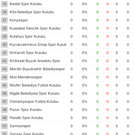
Kestel Spor Kulubu
35
0
0%
0
0
0
0
Kilis Belediye Spor Kulubu
36
0
0%
0
0
0
0
Konyaspor
37
0
0%
0
0
0
0
Kusadasi Genclik Spor Kulubu
38
0
0%
0
0
0
0
Kutahya Spor Kulubu
39
0
0%
0
0
0
0
Kucukcekmece Sinop Spor Kulubu
40
0
0%
0
0
0
0
Kirklareli Spor Kulubu
41
0
0%
0
0
0
0
Kirikkale Buyuk Anadolu Spor
42
0
0%
0
0
0
0
Mardin Buyuksehir Belediyespor
43
0
0%
0
0
0
0
Mus Menderesspor
44
0
0%
0
0
0
0
Nilufer Belediye Futbol Kulubu
45
0
0%
0
0
0
0
Nigde Belediyesi Spor Kulubu
46
0
0%
0
0
0
0
Osmaniyespor Futbol Kulubu
47
0
0%
0
0
0
0
Pazar Spor Kulubu
48
0
0%
0
0
0
0
Pendik Spor Kulubu
49
0
0%
0
0
0
0
Samsunspor
50
0
0%
0
0
0
0
Sariyer Spor Kulubu
51
0
0%
0
0
0
0