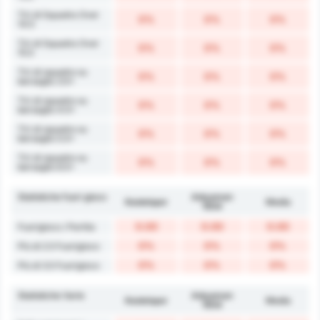
Tiri di Squadra Over
0%
0%
0%
14.5
Tiri di Squadra Over
0%
0%
0%
15.5
Tiri di squadra su
0%
0%
0%
bersaglio 3.5+
Tiri di squadra su
0%
0%
0%
bersaglio 4.5+
Tiri di squadra su
0%
0%
0%
bersaglio 5.5+
Tiri di squadra su
0%
0%
0%
bersaglio 6.5+
Statistiche fuori gioco
Adıyaman
Kestelspor
Media
1954
0.00
0.00
0.00
Fuorigioco / Partita
0%
0%
0%
Più di 2.5 Fuorigioco
0%
0%
0%
Più di 3.5 Fuorigioco
Statistiche Varie
Adıyaman
Kestelspor
Media
1954