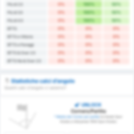
0%
100%
50%
Più di 2.5
0%
100%
50%
Più di 3.5
0%
100%
50%
Più di 4.5
0%
0%
0%
BTTS
0%
0%
0%
BTTS e Vittoria
0%
0%
0%
BTTS e Pareggi
0%
0%
0%
BTTS & Over 2.5
0%
0%
0%
BTTS No & Over 2.5
Statistiche calci d’angolo
Quanti calci d'angolo ci saranno?
UNLOCK
Corners/Partita
* Media dei Corner per partita
tra Kestel Spor
Kulubu e Adiyaman 1954 Spor Kulubu