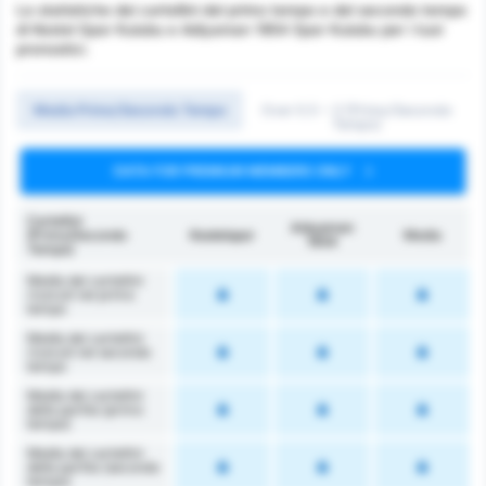
Le statistiche dei cartellini del primo tempo e del secondo tempo
di Kestel Spor Kulubu e Adiyaman 1954 Spor Kulubu per i tuoi
pronostici.
Media Primo/Secondo Tempo
Over 0.5 ~ 3 (Primo/Secondo
Tempo)
DATA FOR PREMIUM MEMBERS ONLY
Cartellini
Adıyaman
(Primo/Secondo
Kestelspor
Media
1954
Tempo)
Media dei cartellini
ricevuti nel primo
tempo
Media dei cartellini
ricevuti nel secondo
tempo
Media dei cartellini
della partita (primo
tempo)
Media dei cartellini
della partita (secondo
tempo)