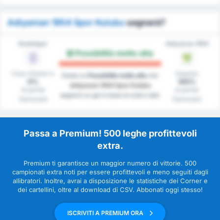
Adiyaman 1954 Spor Kulubu
segnerà?
Kestelspor
Adıyaman 1954
Possibilità molto alta
Clean Sheets in
Segnato
Esiste un
Possibilità molto alta
che
0%
100%
Adiyaman 1954 Spor Kulubu
di partite
di partite
segnerà un gol in base al nostro dati.
(Generale)
(Generale)
Passa a Premium! 500 leghe profittevoli
extra.
Premium ti garantisce un maggior numero di vittorie. 500
campionati extra noti per essere profittevoli e meno seguiti dagli
allibratori. Inoltre, avrai a disposizione le statistiche dei Corner e
dei cartellini, oltre al download di CSV. Abbonati oggi stesso!
ISCRIVITI A PREMIUM ORA