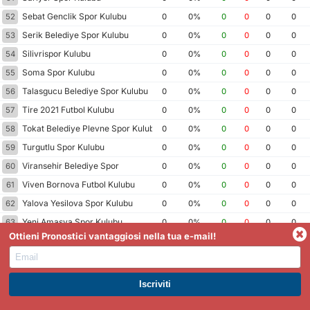
Sebat Genclik Spor Kulubu
52
0
0%
0
0
0
0
Serik Belediye Spor Kulubu
53
0
0%
0
0
0
0
Silivrispor Kulubu
54
0
0%
0
0
0
0
Soma Spor Kulubu
55
0
0%
0
0
0
0
Talasgucu Belediye Spor Kulubu
56
0
0%
0
0
0
0
Tire 2021 Futbol Kulubu
57
0
0%
0
0
0
0
Tokat Belediye Plevne Spor Kulubu
58
0
0%
0
0
0
0
Turgutlu Spor Kulubu
59
0
0%
0
0
0
0
Viransehir Belediye Spor
60
0
0%
0
0
0
0
Viven Bornova Futbol Kulubu
61
0
0%
0
0
0
0
Yalova Yesilova Spor Kulubu
62
0
0%
0
0
0
0
Yeni Amasya Spor Kulubu
63
0
0%
0
0
0
0
Ottieni Pronostici vantaggiosi nella tua e-mail!
Yeni Malatyaspor
64
0
0%
0
0
0
0
Yeni Ordu Spor Kulubu
65
0
0%
0
0
0
0
Corlu Spor Kulubu 1947
66
0
0%
0
0
0
0
ISCRIVITI A PREMIUM. GUADAGNA SUBITO.
Inegol Kafkas Genclik Spor Kulubu
67
0
0%
0
0
0
0