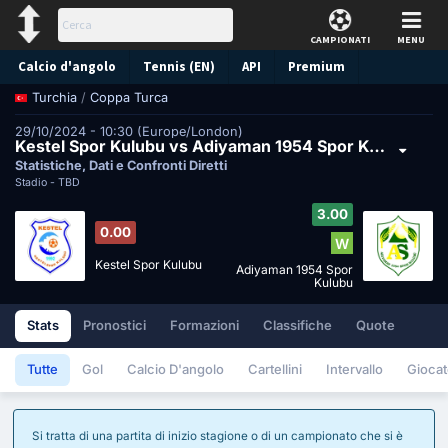
CAMPIONATI
MENU
Calcio d'angolo
Tennis (EN)
API
Premium
/
Coppa Turca
Turchia
Pronostico
29/10/2024 - 10:30 (Europe/London)
Kestel Spor Kulubu vs Adiyaman 1954 Spor Kulubu
Statistiche, Dati e Confronti Diretti
Stadio -
TBD
3.00
0.00
W
Kestel Spor Kulubu
Adiyaman 1954 Spor
Kulubu
Stats
Pronostici
Formazioni
Classifiche
Quote
Tutte
Gol
Calcio D'angolo
Cartellini
Intervallo
Giocat
Si tratta di una partita di inizio stagione o di un campionato che si è