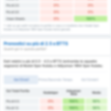
0%
0%
Più di 2.5
0%
0%
Più di 3.5
0%
100%
Clean Sheets
* I dati sui gol subiti includono le partite in casa e in trasferta che il Kestel Spor
Kulubu e la Adiyaman 1954 Spor Kulubu hanno giocato.
Pronostici su più di 2.5 e BTTS
Quanti gol in questa partita?
Dati relativi a più di 0.5 - 4.5 e BTTS (entrambe le squadre
segnano) di Kestel Spor Kulubu e Adiyaman 1954 Spor Kulubu.
Gol (Over)
Primo/Secondo Tempo
Gol (Under)
Gol Totali Partita
Adıyaman
Kestelspor
Media
1954
0%
100%
50%
Più di 0.5
0%
100%
50%
Più di 1.5