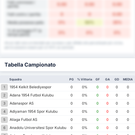
Falli commessi /
0.00
0.00
0.00
partita
0
0
0.00
Falli contro / partita
0%
50%
25%
Media possesso palla
% di sorteggio FT (a
0%
0%
0%
tempo pieno)
Alcuni dati sono arrotondati per eccesso o per difetto alla percentuale più vicina,
perciò possono essere pari al 101% se sommati.
Tabella Campionato
Squadra
PG
% Vittoria
GF
GA
GD
MEDIA
1954 Kelkit Belediyespor
1
0
0%
0
0
0
0
Adana 1954 Futbol Kulubu
2
0
0%
0
0
0
0
Adanaspor AS
3
0
0%
0
0
0
0
Adiyaman 1954 Spor Kulubu
4
0
0%
0
0
0
0
Aliaga Futbol AS
5
0
0%
0
0
0
0
Anadolu Universitesi Spor Kulubu
6
0
0%
0
0
0
0