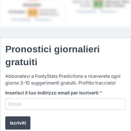
Kulubu
Dersim Spor
Adiyaman 1954
0 - 7
2023/2024
Kulubu
Spor Kulubu
Sultanbeyli
Precedente
Prossimo
Kestelspor
1 - 1
Belediyespor
Precedente
Prossimo
Pronostici giornalieri
gratuiti
Abbonatevi a FootyStats Predictions e riceverete ogni
giorno 3-10 suggerimenti gratuiti. Profitto tracciato!
Inserisci il tuo indirizzo email per iscriverti
*
Iscriviti