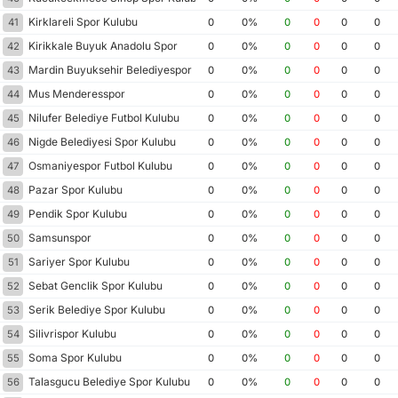
Kirklareli Spor Kulubu
41
0
0%
0
0
0
0
Kirikkale Buyuk Anadolu Spor
42
0
0%
0
0
0
0
Mardin Buyuksehir Belediyespor
43
0
0%
0
0
0
0
Mus Menderesspor
44
0
0%
0
0
0
0
Nilufer Belediye Futbol Kulubu
45
0
0%
0
0
0
0
Nigde Belediyesi Spor Kulubu
46
0
0%
0
0
0
0
Osmaniyespor Futbol Kulubu
47
0
0%
0
0
0
0
Pazar Spor Kulubu
48
0
0%
0
0
0
0
Pendik Spor Kulubu
49
0
0%
0
0
0
0
Samsunspor
50
0
0%
0
0
0
0
Sariyer Spor Kulubu
51
0
0%
0
0
0
0
Sebat Genclik Spor Kulubu
52
0
0%
0
0
0
0
Serik Belediye Spor Kulubu
53
0
0%
0
0
0
0
Silivrispor Kulubu
54
0
0%
0
0
0
0
Soma Spor Kulubu
55
0
0%
0
0
0
0
Talasgucu Belediye Spor Kulubu
56
0
0%
0
0
0
0