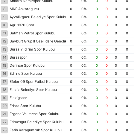
Ankara Demirspor Kulubu
7
0
0%
0
0
0
0
MKE Ankaragucu
8
0
0%
0
0
0
0
Ayvalikgucu Belediye Spor Kulubu
9
0
0%
0
0
0
0
Agri 1970 Spor
10
0
0%
0
0
0
0
Batman Petrol Spor Kulubu
11
0
0%
0
0
0
0
Bayburt Grup Il Ozel Idare Genclik Spor
12
0
0%
0
0
0
0
Bursa Yildirim Spor Kulubu
13
0
0%
0
0
0
0
Bursaspor
14
0
0%
0
0
0
0
Derince Spor Kulubu
15
0
0%
0
0
0
0
Edirne Spor Kulubu
16
0
0%
0
0
0
0
Efeler 09 Spor Futbol Kulubu
17
0
0%
0
0
0
0
Elaziz Belediye Spor Kulubu
18
0
0%
0
0
0
0
Elazigspor
19
0
0%
0
0
0
0
Erbaa Spor Kulubu
20
0
0%
0
0
0
0
Ergene Velimese Spor Kulubu
21
0
0%
0
0
0
0
Etimesgut Belediye Spor Kulubu
22
0
0%
0
0
0
0
Fatih Karagumruk Spor Kulubu
23
0
0%
0
0
0
0