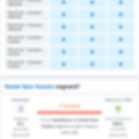
Più di 2.5 - Corners
Ottenuti
Più di 3.5 - Corners
Ottenuti
Più di 4.5 - Corners
Ottenuti
Più di 2.5 - Corners
Contro
Più di 3.5 - Corners
Contro
Più di 4.5 - Corners
Contro
Kestel Spor Kulubu
segnerà?
Kestelspor
Adıyaman 1954
Incerto
Segnato
Clean Sheets in
C'è un
incertezza
se
Kestel Spor
0%
100%
Kulubu
segnerà un gol in base ai
di partite
di partite
nostri dati.
(Generale)
(Generale)