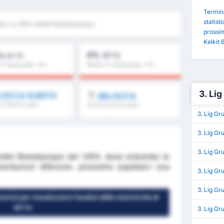
Termina
statisti
bu vs 1954 Kelkit Belediyespor
prossim
Kelkit 
0%
iù di 1.5
BTTS
i Campionato : 0%
Media di Campionato : 0%
3. Li
LOCCA SUBITO
SBLOCCA
.5, FH/2H e altro
Più di 8.5, 9.5 e altro
ancora
3. Lig Gr
3. Lig Gr
3. Lig Gr
Kelkit Belediyespor del 1954, dove entrambe le
estazioni difensive, possiamo aspettarci una
3. Lig G
3. Lig Gr
uito) per visualizzare l'analisi delle statistiche di
GPT5
3. Lig Gr