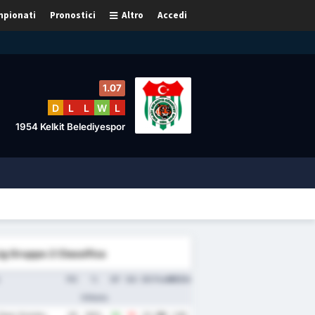
pionati
Pronostici
Altro
Accedi
1.07
D
L
L
W
L
1954 Kelkit Belediyespor
ig Gruppo 2 Classifica
PG
%
GF
GA
GD
Punti
MEDIA
Vittoria