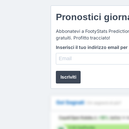
Pronostici giorna
Abbonatevi a FootyStats Predictio
gratuiti. Profitto tracciato!
Inserisci il tuo indirizzo email per
Iscriviti
Gol Segnati
Chi segnerà di più?
Cayeli Spor Kulubu
è
+18%
better
in t
0.93 Gol/Partita