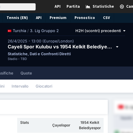
API
Partita
Statistiche
Cam
Tennis (EN)
API
Premium
Pronostico
CSV
/
3. Lig Gruppo 2
H2H (scontri) precedenti
Turchia
26/4/2025 - 13:00 (Europe/London)
Cayeli Spor Kulubu vs 1954 Kelkit Belediyespor
Statistiche, Dati e Confronti Diretti
Stadio -
TBD
ssifiche
Quote
ini
Intervallo
Giocatori
3. L
Squadra
Stats
1954 Kelkit
Çayelispor
Belediyespor