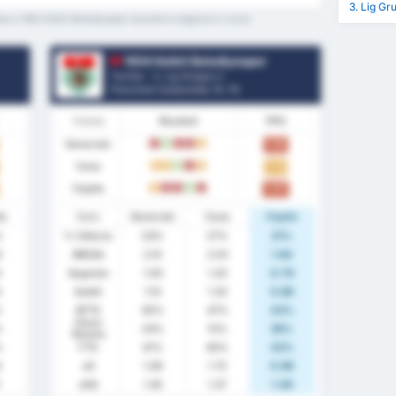
3. Lig Gr
bu e 1954 Kelkit Belediyespor durante la stagione in corso
1954 Kelkit Belediyespor
Turchia - 3. Lig Gruppo 2
Posizione Campionato.
0
/ 16
Forma
Risultati
PPG
Generale
1.10
L
W
L
L
D
Casa
1.13
D
D
W
L
D
Ospite
1.07
D
L
L
W
L
te
Stats
Generale
Casa
Ospite
%
% Vittoria
24%
27%
21%
0
MEDIA
2.10
2.53
1.64
0
Segnato
1.00
1.20
0.79
0
Subiti
1.10
1.33
0.86
%
BTTS
45%
47%
43%
Clean
%
24%
13%
36%
Sheets
%
FTS
41%
40%
43%
4
xG
1.06
1.73
0.96
1
xGA
1.45
1.37
1.46