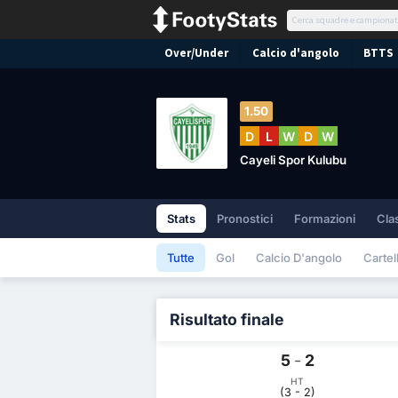
Over/Under
Calcio d'angolo
BTTS
1.50
D
L
W
D
W
Cayeli Spor Kulubu
Stats
Pronostici
Formazioni
Cla
Tutte
Gol
Calcio D'angolo
Cartell
Risultato finale
5
-
2
HT
(3 - 2)