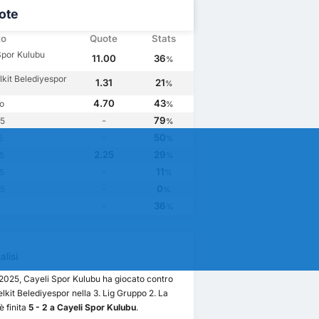
ote
to
Quote
Stats
Spor Kulubu
11.00
36
%
lkit Belediyespor
1.31
21
%
4.70
43
o
%
-
79
.5
%
-
50
5
%
2.25
29
.5
%
-
11
.5
%
-
0
.5
%
-
36
%
lisi
/2025, Cayeli Spor Kulubu ha giocato contro
lkit Belediyespor nella 3. Lig Gruppo 2. La
è finita
5 - 2 a Cayeli Spor Kulubu
.