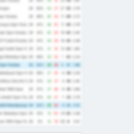
Spor Kulubu
29
59%
39
16
23
59
1.90
irspor
29
59%
54
27
27
55
2.79
spor Kulubu
29
48%
45
34
11
49
2.72
masya Spor Kulubu
29
41%
46
35
11
46
2.79
sak Spor Kulubu
29
41%
45
26
19
45
2.45
21 Futbol Kulubu
29
41%
44
28
16
45
2.48
i Fosfat Spor Kulubu
29
31%
31
18
13
43
1.69
ut Belediye Spor Kulubu
29
38%
33
32
1
42
2.24
Spor Kulubu
29
34%
28
26
2
41
1.86
elediyesi Spor Kulubu
29
38%
31
35
-4
39
2.28
Kafkas Genclik Spor Kulubu
29
31%
34
37
-3
35
2.45
tal 1963 Spor
29
31%
37
46
-9
35
2.86
Ishakli Spor Faaliyetleri
29
31%
40
41
-1
33
2.79
lkit Belediyespor
29
24%
29
32
-3
32
2.10
r Belediye Spor
29
10%
14
55
-41
20
2.38
an 1954 Spor Kulubu
29
3%
14
76
-62
8
3.10