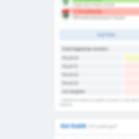
Cayeli Spor Kulubu (Casa)
0.79 Gol/Partita
1954 Kelkit Belediyespor (Ospite)
Full-Time
Punti Segnati per Incontro
Più di 0.5
Più di 1.5
Più di 2.5
Più di 3.5
Gol sbagliato
* Statistiche basate sul registro di punti in casa del
trasferta.
Gol Subiti
Chi subirà gol?