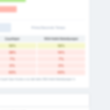
Primo/Secondo Tempo
Çayelispor
1954 Kelkit Belediyespor
56%
56%
28%
14%
7%
7%
0%
0%
43%
43%
la Cayeli Spor Kulubu e sui dati della 1954 Kelkit Belediyespor in