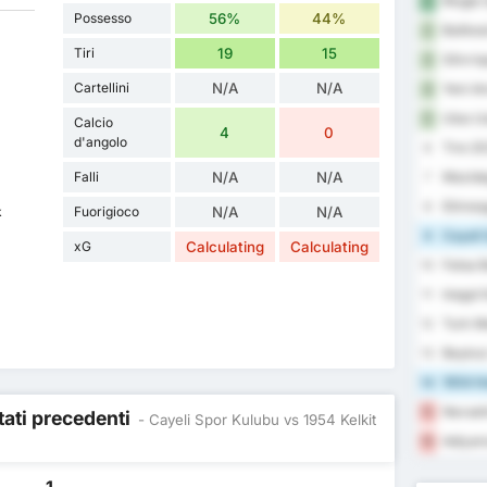
Mugla 
1
Possesso
56%
44%
Balikes
2
Tiri
19
15
Silivri
3
Cartellini
N/A
N/A
Yeni A
4
Utas U
5
Calcio
4
0
d'angolo
Tire 20
6
Falli
N/A
N/A
Mazidag
7
Etimesg
8
Fuorigioco
N/A
N/A
k
Cayeli 
9
xG
Calculating
Calculating
Fatsa B
10
Inegol 
11
Turk Me
12
Beykoz 
13
1954 Ke
14
Nevsehi
15
ltati precedenti
- Cayeli Spor Kulubu vs 1954 Kelkit
Adiyam
16
1