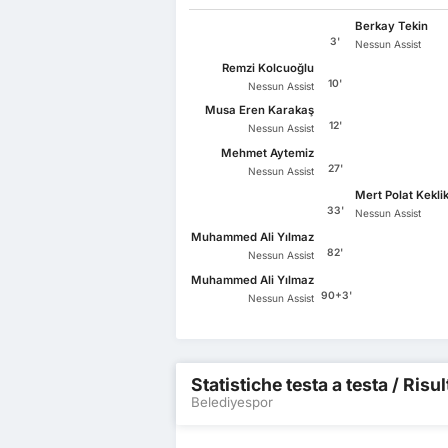
Berkay Tekin
3'
Nessun Assist
Remzi Kolcuoğlu
10'
Nessun Assist
Musa Eren Karakaş
12'
Nessun Assist
Mehmet Aytemiz
27'
Nessun Assist
Mert Polat Kekli
33'
Nessun Assist
Muhammed Ali Yılmaz
82'
Nessun Assist
Muhammed Ali Yılmaz
90+3'
Nessun Assist
Statistiche testa a testa / Risu
Belediyespor