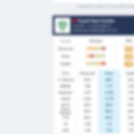
*Statistiche medie tra Cayeli Spor Kulu
Cayeli Spor Kulubu
Turchia - 3. Lig Gruppo 2
Posizione Campionato.
0
/ 16
Forma
Risultati
PPG
Generale
1.41
D
D
D
W
L
Casa
1.50
D
L
W
D
W
Ospite
1.33
D
W
D
D
L
Stats
Generale
Casa
Ospi
% Vittoria
34%
36%
33
MEDIA
1.86
1.71
2.0
Segnato
0.97
0.93
1.0
Subiti
0.90
0.79
1.0
BTTS
38%
29%
47
Clean
45%
50%
40
Sheets
FTS
38%
43%
33
xG
1.46
1.5
1.4
xGA
1.28
1.14
1.4