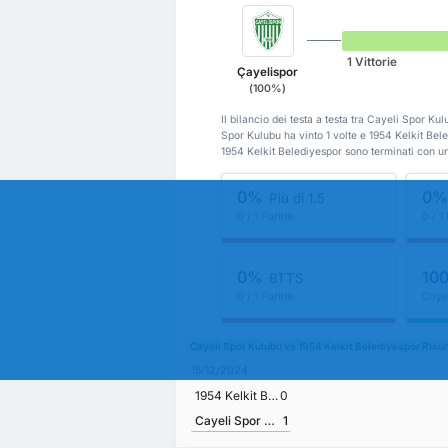
1 Vittorie
Çayelispor
(100%)
Il bilancio dei testa a testa tra Cayeli Spor K
Spor Kulubu ha vinto 1 volte e 1954 Kelkit Bele
1954 Kelkit Belediyespor sono terminati con u
0%
0
Più di 1.5
0 / 1 Partite
0 / 1 
0%
10
BTTS
0 / 1 Partite
Caye
Cayeli Spor Kulubu vs 1954 Kelkit Belediyespor Risul
15/12/2024
1954 Kelkit Belediyespor
0
Cayeli Spor Kulubu
1