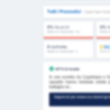
Tutti i Pronostici
- Cayeli Spor Kulu
0%
0%
Più di 2.5
P
Media di Campionato : 0%
Media d
0
SB
Gol/Partita
Media di Campionato : 0
Più di 1
ancora
GPT5 AI Analisi
In uno scontro tra Çayelispor e 
squadre hanno mostrato solide pr
battaglia se...
Registrati per essere un utente (grat