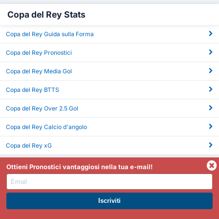
Copa del Rey Stats
Copa del Rey Guida sulla Forma
Copa del Rey Pronostici
Copa del Rey Media Gol
Copa del Rey BTTS
Copa del Rey Over 2.5 Gol
Copa del Rey Calcio d'angolo
Copa del Rey xG
Ottieni Pronostici vantaggiosi nella tua e-mail!
ISCRIVITI A PREMIUM. GUADAGNA SUBITO.