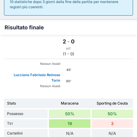
10 statistiche dopo 3 giorni dalla fine della partita per mantenere
registri più coerenti.
Risultato finale
2
-
0
HT
(1 - 0)
Nessun Assist
45'
Lucciano Fabrissio Reinoso
Torin
90'
Nessun Assist
Stats
Maracena
Sporting de Ceuta
Possesso
50%
50%
Tiri
19
3
Cartellini
N/A
N/A