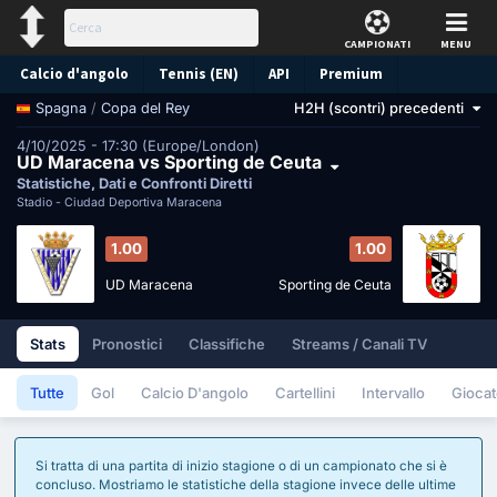
CAMPIONATI
MENU
Calcio d'angolo
Tennis (EN)
API
Premium
/
Copa del Rey
H2H (scontri) precedenti
Spagna
Pronostico
4/10/2025 - 17:30 (Europe/London)
UD Maracena vs Sporting de Ceuta
Statistiche, Dati e Confronti Diretti
Stadio -
Ciudad Deportiva Maracena
1.00
1.00
UD Maracena
Sporting de Ceuta
Stats
Pronostici
Classifiche
Streams / Canali TV
Tutte
Gol
Calcio D'angolo
Cartellini
Intervallo
Giocat
Si tratta di una partita di inizio stagione o di un campionato che si è
concluso. Mostriamo le statistiche della stagione invece delle ultime