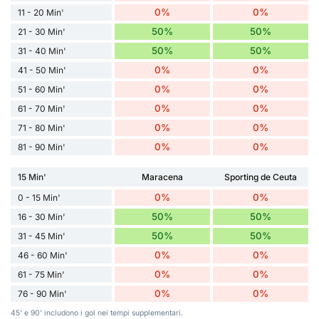
0%
0%
11 - 20 Min'
50%
50%
21 - 30 Min'
50%
50%
31 - 40 Min'
0%
0%
41 - 50 Min'
0%
0%
51 - 60 Min'
0%
0%
61 - 70 Min'
0%
0%
71 - 80 Min'
0%
0%
81 - 90 Min'
15 Min'
Maracena
Sporting de Ceuta
0%
0%
0 - 15 Min'
50%
50%
16 - 30 Min'
50%
50%
31 - 45 Min'
0%
0%
46 - 60 Min'
0%
0%
61 - 75 Min'
0%
0%
76 - 90 Min'
45' e 90' includono i gol nei tempi supplementari.