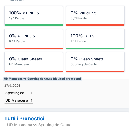
100%
0%
Più di 1.5
Più di 2.5
1 / 1 Partite
0 / 1 Partite
0%
100%
Più di 3.5
BTTS
0 / 1 Partite
1 / 1 Partite
0%
0%
Clean Sheets
Clean Sheets
UD Maracena
Sporting de Ceuta
UD Maracena vs Sporting de Ceuta Risultati precedenti
27/9/2025
Sporting de Ceuta
1
UD Maracena
1
Tutti i Pronostici
- UD Maracena vs Sporting de Ceuta