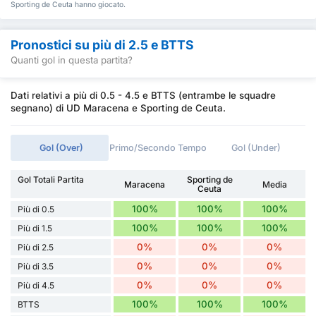
Sporting de Ceuta hanno giocato.
Pronostici su più di 2.5 e BTTS
Quanti gol in questa partita?
Dati relativi a più di 0.5 - 4.5 e BTTS (entrambe le squadre
segnano) di UD Maracena e Sporting de Ceuta.
Gol (Over)
Primo/Secondo Tempo
Gol (Under)
Gol Totali Partita
Sporting de
Maracena
Media
Ceuta
100%
100%
100%
Più di 0.5
100%
100%
100%
Più di 1.5
0%
0%
0%
Più di 2.5
0%
0%
0%
Più di 3.5
0%
0%
0%
Più di 4.5
100%
100%
100%
BTTS