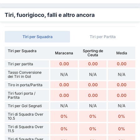
Tiri, fuorigioco, falli e altro ancora
Tiri per Squadra
Tiri per Partita
Tiri per Squadra
Sporting de
Maracena
Media
Ceuta
0.00
0.00
0.00
Tiri per partita
Tasso Conversione
N/A
N/A
N/A
dei Tiri in Gol
0.00
0.00
0.00
Tiro in porta/Partita
Tiri fuori porta /
0.00
0.00
0.00
Partita
N/A
N/A
N/A
Tiri per Gol Segnati
Tiri di Squadra Over
0%
0%
0%
10.5
Tiri di Squadra Over
0%
0%
0%
11.5
Tiri di Squadra Over