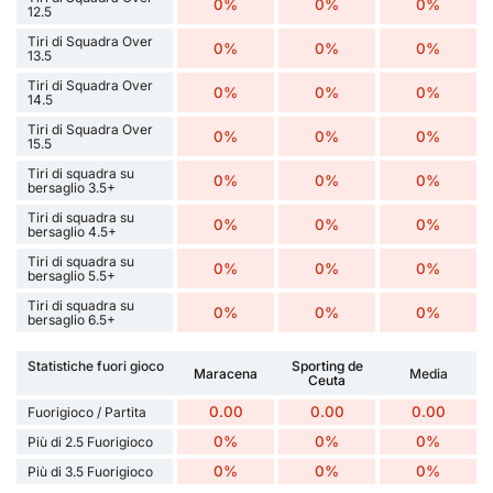
0%
0%
0%
12.5
Tiri di Squadra Over
0%
0%
0%
13.5
Tiri di Squadra Over
0%
0%
0%
14.5
Tiri di Squadra Over
0%
0%
0%
15.5
Tiri di squadra su
0%
0%
0%
bersaglio 3.5+
Tiri di squadra su
0%
0%
0%
bersaglio 4.5+
Tiri di squadra su
0%
0%
0%
bersaglio 5.5+
Tiri di squadra su
0%
0%
0%
bersaglio 6.5+
Statistiche fuori gioco
Sporting de
Maracena
Media
Ceuta
0.00
0.00
0.00
Fuorigioco / Partita
0%
0%
0%
Più di 2.5 Fuorigioco
0%
0%
0%
Più di 3.5 Fuorigioco