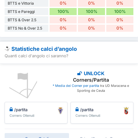
0%
0%
0%
BTTS e Vittoria
100%
100%
100%
BTTS e Pareggi
0%
0%
0%
BTTS & Over 2.5
0%
0%
0%
BTTS No & Over 2.5
Statistiche calci d’angolo
Quanti calci d'angolo ci saranno?
UNLOCK
Corners/Partita
* Media dei Corner per partita
tra UD Maracena e
Sporting de Ceuta
/partita
/partita
Corners Ottenuti
Corners Ottenuti