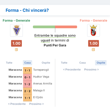
Forma - Chi vincerà?
Forma - Generale
Forma - Generale
Entrambe le squadre sono
uguali
in termini di
1.00
1.00
Punti Per Gara
D
D
Tutte
Casa
Ospite
Tutte
Casa
Ospite
Precedente
Prossimo
Maracena
Torreperogil
1 - 1
Maracena
Huétor Vega
0 - 1
Maracena
Arenas Armilla
1 - 2
Maracena
Malaga II
2 - 2
Maracena
El Ejido
1 - 1
Precedente
Prossimo