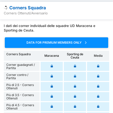
Corners Squadra
Corners Ottenuti/Avversario
I dati dei corner individuali delle squadre UD Maracena e
Sporting de Ceuta.
DATA FOR PREMIUM MEMBERS ONLY
Corners Squadra
Sporting de
Maracena
Media
Ceuta
Corner guadagnati /
Partita
Corner contro /
Partita
Più di 2.5 - Corners
Ottenuti
Più di 3.5 - Corners
Ottenuti
Più di 4.5 - Corners
Ottenuti