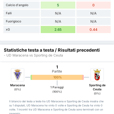
Calcio d'angolo
5
0
Falli
N/A
N/A
Fuorigioco
N/A
N/A
xG
2.65
0.44
Statistiche testa a testa / Risultati precedenti
- UD Maracena vs Sporting de Ceuta
1
Partite
0%
100%
0%
Maracena
Sporting de
1 Pareggi
Ceuta
(0%)
(100%)
(0%)
Il bilancio dei testa a testa tra UD Maracena e Sporting de Ceuta mostra che
su 1 disputati, UD Maracena ha vinto 0 volte e Sporting de Ceuta ha vinto 0
volte. 1 incontri tra UD Maracena e Sporting de Ceuta sono terminati con un
pareggio.