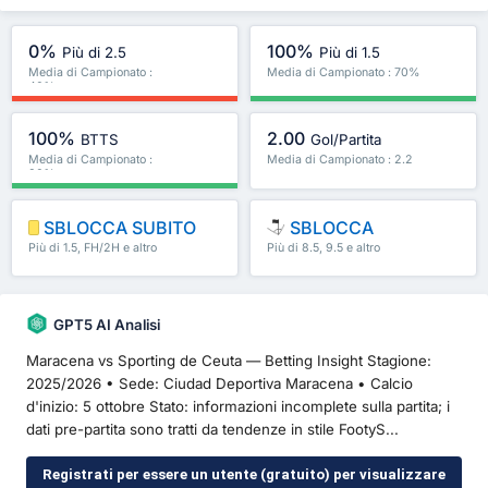
0%
100%
Più di 2.5
Più di 1.5
Media di Campionato :
Media di Campionato : 70%
40%
100%
2.00
BTTS
Gol/Partita
Media di Campionato :
Media di Campionato : 2.2
30%
SBLOCCA SUBITO
SBLOCCA
Più di 1.5, FH/2H e altro
Più di 8.5, 9.5 e altro
ancora
ancora
GPT5 AI Analisi
Maracena vs Sporting de Ceuta — Betting Insight Stagione:
2025/2026 • Sede: Ciudad Deportiva Maracena • Calcio
d'inizio: 5 ottobre Stato: informazioni incomplete sulla partita; i
dati pre-partita sono tratti da tendenze in stile FootyS...
Registrati per essere un utente (gratuito) per visualizzare