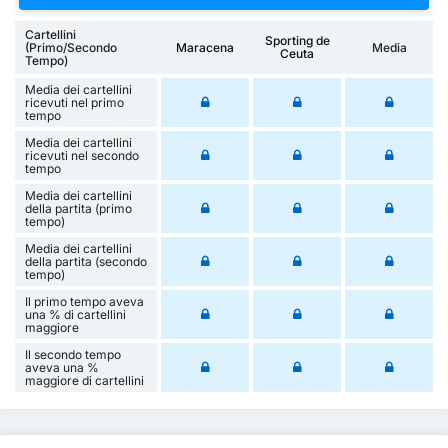
Cartellini
Sporting de
(Primo/Secondo
Maracena
Media
Ceuta
Tempo)
Media dei cartellini
ricevuti nel primo
tempo
Media dei cartellini
ricevuti nel secondo
tempo
Media dei cartellini
della partita (primo
tempo)
Media dei cartellini
della partita (secondo
tempo)
Il primo tempo aveva
una % di cartellini
maggiore
Il secondo tempo
aveva una %
maggiore di cartellini