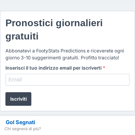
Pronostici giornalieri
gratuiti
Abbonatevi a FootyStats Predictions e riceverete ogni
giorno 3-10 suggerimenti gratuiti. Profitto tracciato!
Inserisci il tuo indirizzo email per iscriverti
*
Iscriviti
Gol Segnati
Chi segnerà di più?