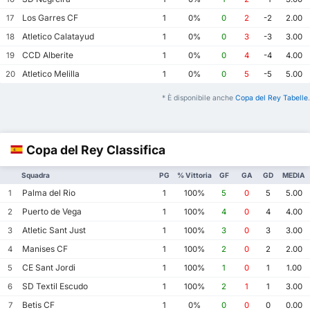
Los Garres CF
17
1
0%
0
2
-2
2.00
Atletico Calatayud
18
1
0%
0
3
-3
3.00
CCD Alberite
19
1
0%
0
4
-4
4.00
Atletico Melilla
20
1
0%
0
5
-5
5.00
* È disponibile anche
Copa del Rey Tabelle
.
Copa del Rey Classifica
Squadra
PG
% Vittoria
GF
GA
GD
MEDIA
Palma del Rio
1
1
100%
5
0
5
5.00
Puerto de Vega
2
1
100%
4
0
4
4.00
Atletic Sant Just
3
1
100%
3
0
3
3.00
Manises CF
4
1
100%
2
0
2
2.00
CE Sant Jordi
5
1
100%
1
0
1
1.00
SD Textil Escudo
6
1
100%
2
1
1
3.00
Betis CF
7
1
0%
0
0
0
0.00