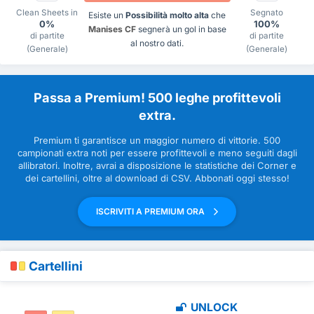
Clean Sheets in
Segnato
Esiste un
Possibilità molto alta
che
0%
100%
Manises CF
segnerà un gol in base
di partite
di partite
al nostro dati.
(Generale)
(Generale)
Passa a Premium! 500 leghe profittevoli
extra.
Premium ti garantisce un maggior numero di vittorie. 500
campionati extra noti per essere profittevoli e meno seguiti dagli
allibratori. Inoltre, avrai a disposizione le statistiche dei Corner e
dei cartellini, oltre al download di CSV. Abbonati oggi stesso!
ISCRIVITI A PREMIUM ORA
Cartellini
UNLOCK