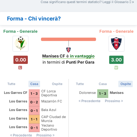
Cosa significano questi termini statistici? Leggi il Glossario
Forma - Chi vincerà?
Forma - Generale
Forma - Generale
Manises CF
è
in vantaggio
0.00
3.00
in termini di
Punti Per Gara
L
W
Tutte
Casa
Ospite
Tutte
Casa
Ospite
CF Lorca
Los Garres CF
Dolorense
Manises
1 - 3
1 - 3
Deportiva
Precedente
Prossimo
Los Garres
Mazarrón FC
0 - 2
Los Garres
Bala Azul
0 - 1
CAP Ciudad de
Los Garres
1 - 1
Murcia
Yeclano
Los Garres
0 - 1
Deportivo
Precedente
Prossimo