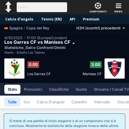
CAMPIONATI
MENU
Calcio d'angolo
Tennis (EN)
API
Premium
/
Copa del Rey
H2H (scontri) precedenti
Spagna
Pronostico
4/10/2025 - 17:00 (Europe/London)
Los Garres CF vs Manises CF
Statistiche, Dati e Confronti Diretti
Stadio -
Estadio Las Tejeras
0.00
3.00
Los Garres CF
Manises CF
Stats
Pronostici
Classifiche
Quote
Streams / Canali TV
Tutte
Gol
Calcio D'angolo
Cartellini
Intervallo
Giocat
Si tratta di una partita di inizio stagione o di un campionato che si è
concluso. Mostriamo le statistiche della stagione invece delle ultime