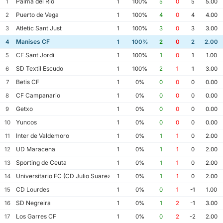
Palma del Rio
1
1
100%
5
0
5
5.00
Puerto de Vega
2
1
100%
4
0
4
4.00
Atletic Sant Just
3
1
100%
3
0
3
3.00
Manises CF
4
1
100%
2
0
2
2.00
CE Sant Jordi
5
1
100%
1
0
1
1.00
SD Textil Escudo
6
1
100%
2
1
1
3.00
Betis CF
7
1
0%
0
0
0
0.00
CF Campanario
8
1
0%
0
0
0
0.00
Getxo
9
1
0%
0
0
0
0.00
Yuncos
10
1
0%
0
0
0
0.00
Inter de Valdemoro
11
1
0%
1
1
0
2.00
UD Maracena
12
1
0%
1
1
0
2.00
Sporting de Ceuta
13
1
0%
1
1
0
2.00
Universitario FC (CD Julio Suarez)
14
1
0%
1
1
0
2.00
CD Lourdes
15
1
0%
0
1
-1
1.00
SD Negreira
16
1
0%
1
2
-1
3.00
Los Garres CF
17
1
0%
0
2
-2
2.00