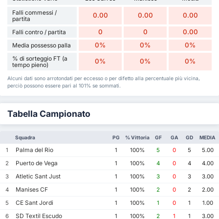
Falli commessi /
0.00
0.00
0.00
partita
0
0
0.00
Falli contro / partita
0%
0%
0%
Media possesso palla
% di sorteggio FT (a
0%
0%
0%
tempo pieno)
Alcuni dati sono arrotondati per eccesso o per difetto alla percentuale più vicina,
perciò possono essere pari al 101% se sommati.
Tabella Campionato
Squadra
PG
% Vittoria
GF
GA
GD
MEDIA
Palma del Rio
1
1
100%
5
0
5
5.00
Puerto de Vega
2
1
100%
4
0
4
4.00
Atletic Sant Just
3
1
100%
3
0
3
3.00
Manises CF
4
1
100%
2
0
2
2.00
CE Sant Jordi
5
1
100%
1
0
1
1.00
SD Textil Escudo
6
1
100%
2
1
1
3.00