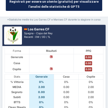
Registrati per essere un utente (gratuito) per visualizzare
l'analisi delle statistiche di GPT5
*Statistiche medie tra Los Garres CF e Manises CF durante la stagione in corso
Los Garres CF
Spagna - Copa del Rey
Recenti : 0W / 0D / 1L
Forma
Risultati
PPG
Generale
L
0.00
Casa
0.00
Ospite
L
0.00
Stats
Generale
Casa
Ospite
% Vittoria
0%
0%
0%
MEDIA
2.00
0.00
2.00
Segnato
0.00
0.00
0.00
Subiti
2.00
0.00
2.00
BTTS
0%
0%
0%
Clean Sheets
0%
0%
0%