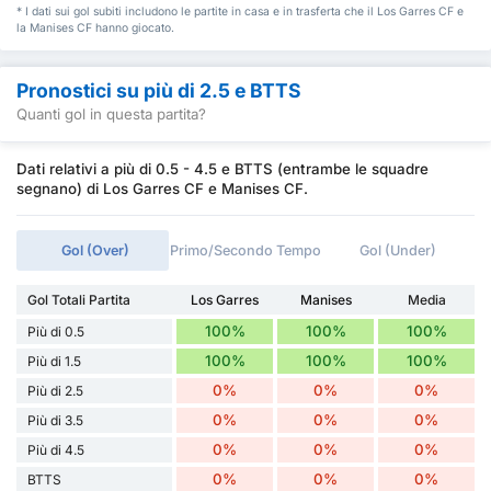
* I dati sui gol subiti includono le partite in casa e in trasferta che il Los Garres CF e
la Manises CF hanno giocato.
Pronostici su più di 2.5 e BTTS
Quanti gol in questa partita?
Dati relativi a più di 0.5 - 4.5 e BTTS (entrambe le squadre
segnano) di Los Garres CF e Manises CF.
Gol (Over)
Primo/Secondo Tempo
Gol (Under)
Gol Totali Partita
Los Garres
Manises
Media
100%
100%
100%
Più di 0.5
100%
100%
100%
Più di 1.5
0%
0%
0%
Più di 2.5
0%
0%
0%
Più di 3.5
0%
0%
0%
Più di 4.5
0%
0%
0%
BTTS