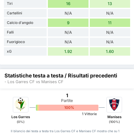
Tiri
16
13
Cartellini
N/A
N/A
Calcio d'angolo
9
11
Falli
N/A
N/A
Fuorigioco
N/A
N/A
xG
1.92
1.60
Statistiche testa a testa / Risultati precedenti
- Los Garres CF vs Manises CF
1
Partite
0%
0%
100%
1 Vittorie
Los Garres
Manises
(0%)
(100%)
Il bilancio dei testa a testa tra Los Garres CF e Manises CF mostra che su 1