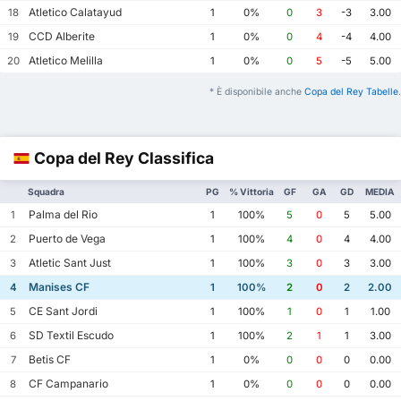
Atletico Calatayud
18
1
0%
0
3
-3
3.00
CCD Alberite
19
1
0%
0
4
-4
4.00
Atletico Melilla
20
1
0%
0
5
-5
5.00
* È disponibile anche
Copa del Rey Tabelle
.
Copa del Rey Classifica
Squadra
PG
% Vittoria
GF
GA
GD
MEDIA
Palma del Rio
1
1
100%
5
0
5
5.00
Puerto de Vega
2
1
100%
4
0
4
4.00
Atletic Sant Just
3
1
100%
3
0
3
3.00
Manises CF
4
1
100%
2
0
2
2.00
CE Sant Jordi
5
1
100%
1
0
1
1.00
SD Textil Escudo
6
1
100%
2
1
1
3.00
Betis CF
7
1
0%
0
0
0
0.00
CF Campanario
8
1
0%
0
0
0
0.00