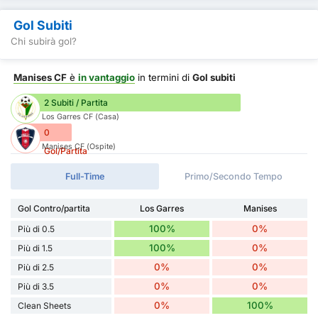
Gol Subiti
Chi subirà gol?
Manises CF
è
in vantaggio
in termini di
Gol subiti
2 Subiti / Partita
Los Garres CF (Casa)
0
Manises CF (Ospite)
Gol/Partita
Full-Time
Primo/Secondo Tempo
Gol Contro/partita
Los Garres
Manises
100%
0%
Più di 0.5
100%
0%
Più di 1.5
0%
0%
Più di 2.5
0%
0%
Più di 3.5
0%
100%
Clean Sheets