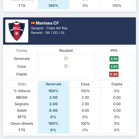
FTS
100%
0%
100%
Manises CF
Spagna - Copa del Rey
Recenti : 1W / 0D / 0L
Forma
Risultati
PPG
Generale
W
3.00
Casa
W
3.00
Ospite
0.00
Stats
Generale
Casa
Ospite
% Vittoria
100%
100%
0%
MEDIA
2.00
2.00
0.00
Segnato
2.00
2.00
0.00
Subiti
0.00
0.00
0.00
BTTS
0%
0%
0%
Clean Sheets
100%
100%
0%
FTS
0%
0%
0%