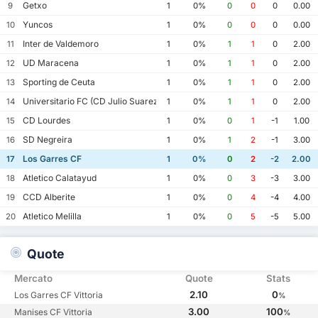
Getxo
9
1
0%
0
0
0
0.00
Yuncos
10
1
0%
0
0
0
0.00
Inter de Valdemoro
11
1
0%
1
1
0
2.00
UD Maracena
12
1
0%
1
1
0
2.00
Sporting de Ceuta
13
1
0%
1
1
0
2.00
Universitario FC (CD Julio Suarez)
14
1
0%
1
1
0
2.00
CD Lourdes
15
1
0%
0
1
-1
1.00
SD Negreira
16
1
0%
1
2
-1
3.00
Los Garres CF
17
1
0%
0
2
-2
2.00
Atletico Calatayud
18
1
0%
0
3
-3
3.00
CCD Alberite
19
1
0%
0
4
-4
4.00
Atletico Melilla
20
1
0%
0
5
-5
5.00
Quote
Mercato
Quote
Stats
2.10
0
Los Garres CF Vittoria
%
3.00
100
Manises CF Vittoria
%