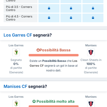
Contro
Più di 3.5 - Corners
Contro
Più di 4.5 - Corners
Contro
Los Garres CF
segnerà?
Los Garres
Manises
Possibilità Bassa
Segnato
Clean Sheets in
Esiste un
Possibilità Bassa
che
Los
0%
100%
Garres CF
segnerà un gol in base al
di partite
di partite
nostro dati.
(Generale)
(Generale)
Manises CF
segnerà?
Los Garres
Manises
Possibilità molto alta