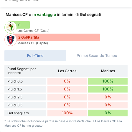
Manises CF
è
in vantaggio
in termini di
Gol segnati
0
Los Garres CF (Casa)
2 Gol/Partita
Manises CF (Ospite)
Full-Time
Primo/Secondo Tempo
Punti Segnati per
Los Garres
Manises
Incontro
0%
100%
Più di 0.5
0%
100%
Più di 1.5
0%
0%
Più di 2.5
0%
0%
Più di 3.5
100%
0%
Gol sbagliato
* Le statistiche includono le partite in casa e in trasferta che la Los Garres CF e la
Manises CF hanno giocato.