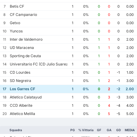
Betis CF
7
1
0%
0
0
0
0.00
CF Campanario
8
1
0%
0
0
0
0.00
Getxo
9
1
0%
0
0
0
0.00
Yuncos
10
1
0%
0
0
0
0.00
Inter de Valdemoro
11
1
0%
1
1
0
2.00
UD Maracena
12
1
0%
1
1
0
2.00
Sporting de Ceuta
13
1
0%
1
1
0
2.00
Universitario FC (CD Julio Suarez)
14
1
0%
1
1
0
2.00
CD Lourdes
15
1
0%
0
1
-1
1.00
SD Negreira
16
1
0%
1
2
-1
3.00
Los Garres CF
17
1
0%
0
2
-2
2.00
Atletico Calatayud
18
1
0%
0
3
-3
3.00
CCD Alberite
19
1
0%
0
4
-4
4.00
Atletico Melilla
20
1
0%
0
5
-5
5.00
Squadra
PG
% Vittoria
GF
GA
GD
MEDIA