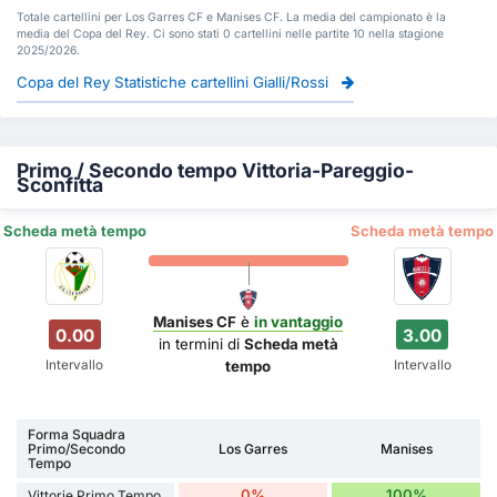
Totale cartellini per Los Garres CF e Manises CF. La media del campionato è la
media del Copa del Rey. Ci sono stati 0 cartellini nelle partite 10 nella stagione
2025/2026.
Copa del Rey Statistiche cartellini Gialli/Rossi
Primo / Secondo tempo Vittoria-Pareggio-
Sconfitta
Scheda metà tempo
Scheda metà tempo
Manises CF
è
in vantaggio
0.00
3.00
in termini di
Scheda metà
Intervallo
Intervallo
tempo
Forma Squadra
Primo/Secondo
Los Garres
Manises
Tempo
0%
100%
Vittorie Primo Tempo