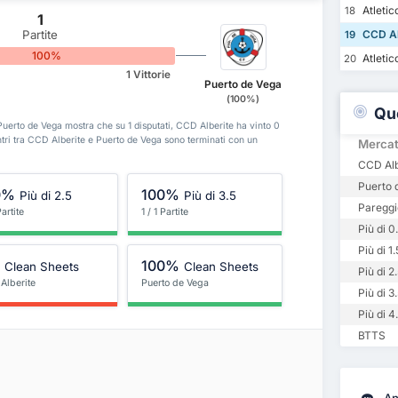
Atletic
18
1
Partite
CCD Al
19
100%
Atletico
20
1 Vittorie
Puerto de Vega
(100%)
Qu
e Puerto de Vega mostra che su 1 disputati, CCD Alberite ha vinto 0
ontri tra CCD Alberite e Puerto de Vega sono terminati con un
Merca
CCD Albe
Puerto d
0%
100%
Più di 2.5
Più di 3.5
Pareggi
Partite
1 / 1 Partite
Più di 0
Più di 1.
%
100%
Clean Sheets
Clean Sheets
Più di 2
Alberite
Puerto de Vega
Più di 3
Più di 4
BTTS