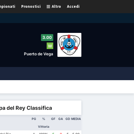
pionati
Pronostici
Altro
Accedi
3.00
W
Puerto de Vega
a del Rey Classifica
PG
%
GF
GA
GD
MEDIA
Vittoria