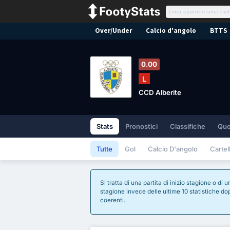
Over/Under
Calcio d'angolo
BTTS
0.00
L
CCD Alberite
Stats
Pronostici
Classifiche
Quo
Tutte
Gol
Calcio D'angolo
Cartell
Si tratta di una partita di inizio stagione o d
stagione invece delle ultime 10 statistiche dopo
coerenti.