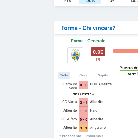
FTS
100%
0%
100
Forma - Chi vincerà?
Forma - Generale
0.00
L
Puerto d
termi
Tutte
Casa
Ospite
Puerto de
CCD Alberite
4 - 0
Vega
2023/2024
CD Varea
Alberite
2 - 1
Alberite
Haro
1 - 3
CD Alfaro
Alberite
9 - 0
Alberite
Anguiano
1 - 1
Precedente
Prossimo