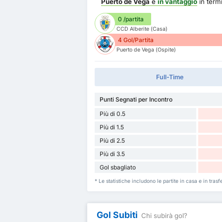
Puerto de Vega
è
in vantaggio
in term
0 /partita
CCD Alberite (Casa)
4 Gol/Partita
Puerto de Vega (Ospite)
Full-Time
Punti Segnati per Incontro
Più di 0.5
Più di 1.5
Più di 2.5
Più di 3.5
Gol sbagliato
* Le statistiche includono le partite in casa e in tra
Gol Subiti
Chi subirà gol?