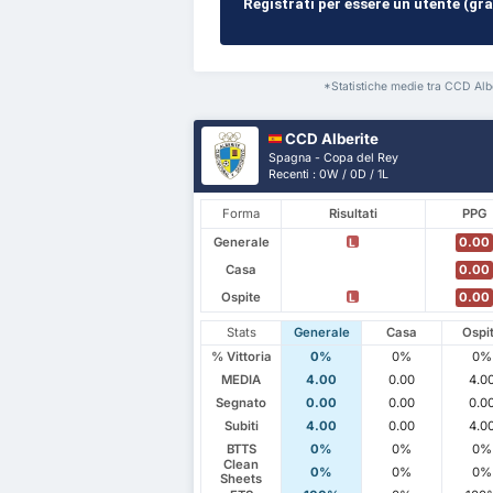
Registrati per essere un utente (grat
*Statistiche medie tra CCD Albe
CCD Alberite
Spagna - Copa del Rey
Recenti : 0W / 0D / 1L
Forma
Risultati
PPG
Generale
0.00
L
Casa
0.00
Ospite
0.00
L
Stats
Generale
Casa
Ospi
% Vittoria
0%
0%
0%
MEDIA
4.00
0.00
4.0
Segnato
0.00
0.00
0.0
Subiti
4.00
0.00
4.0
BTTS
0%
0%
0%
Clean
0%
0%
0%
Sheets