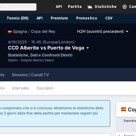
API
Partita
Statistiche
Cam
Tennis (EN)
API
Premium
Pronostico
CSV
/
Copa del Rey
H2H (scontri) precedenti
Spagna
4/10/2025 - 15:45 (Europe/London)
CCD Alberite vs Puerto de Vega
Statistiche, Dati e Confronti Diretti
Stadio -
Estadio Marino Sáenz
te
Streams / Canali TV
ini
Intervallo
Giocatori
i un campionato che si è concluso. Mostriamo le statistiche della
Cop
 3 giorni dalla fine della partita per mantenere registri più
Squadra