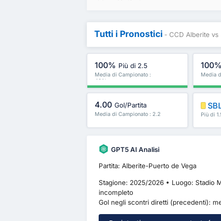
Tutti i Pronostici
- CCD Alberite vs
100%
100
Più di 2.5
Media di Campionato :
Media d
40%
4.00
SB
Gol/Partita
Media di Campionato : 2.2
Più di 1
ancora
GPT5 AI Analisi
Partita: Alberite-Puerto de Vega
Stagione: 2025/2026 • Luogo: Stadio Mar
incompleto
Gol negli scontri diretti (precedenti): me