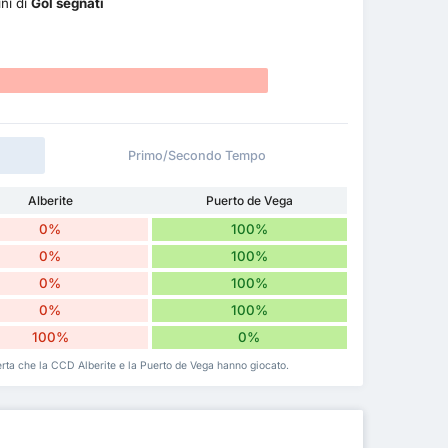
ini di
Gol segnati
Primo/Secondo Tempo
Alberite
Puerto de Vega
0%
100%
0%
100%
0%
100%
0%
100%
100%
0%
sferta che la CCD Alberite e la Puerto de Vega hanno giocato.