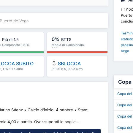
Ana
Il 4/10
Puerto 
 Puerto de Vega
conclu
Termina
%
0%
statisti
Più di 1.5
BTTS
prossim
i Campionato : 70%
Media di Campionato :
30%
Vega.
LOCCA SUBITO
SBLOCCA
.5, FH/2H e altro
Più di 8.5, 9.5 e altro
ancora
Copa 
Copa del
Copa del 
ino Sáenz • Calcio d'inizio: 4 ottobre • Stato:
Copa del
dia 4,00 a partita. Over superati le soglie...
Copa del