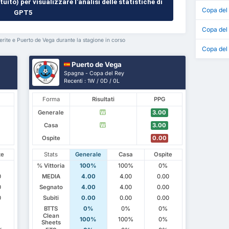
uito) per visualizzare l'analisi delle statistiche di
Copa del
GPT5
Copa del
rite e Puerto de Vega durante la stagione in corso
Copa del
Puerto de Vega
Spagna - Copa del Rey
Recenti : 1W / 0D / 0L
Forma
Risultati
PPG
Generale
3.00
W
Casa
3.00
W
Ospite
0.00
te
Stats
Generale
Casa
Ospite
% Vittoria
100%
100%
0%
0
MEDIA
4.00
4.00
0.00
0
Segnato
4.00
4.00
0.00
0
Subiti
0.00
0.00
0.00
BTTS
0%
0%
0%
Clean
100%
100%
0%
Sheets