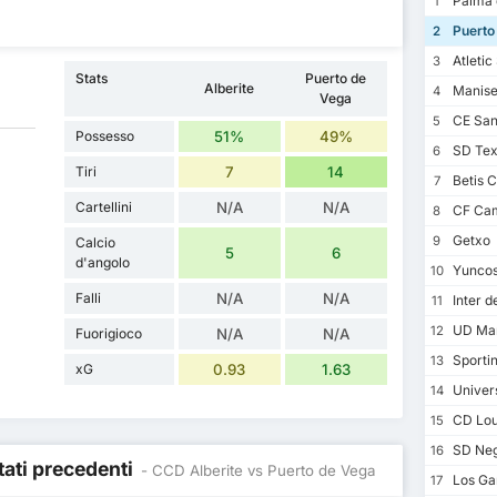
Palma d
1
Puerto
2
Atletic
3
Stats
Puerto de
Alberite
Manise
4
Vega
CE Sant
5
Possesso
51%
49%
SD Text
6
Tiri
7
14
Betis 
7
Cartellini
N/A
N/A
CF Cam
8
Getxo
9
Calcio
5
6
d'angolo
Yunco
10
Falli
N/A
N/A
Inter d
11
UD Ma
12
Fuorigioco
N/A
N/A
Sportin
13
xG
0.93
1.63
Univers
14
CD Lou
15
SD Neg
16
ltati precedenti
- CCD Alberite vs Puerto de Vega
Los Ga
17