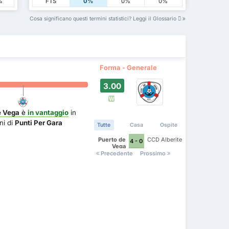
%
FTS
0%
0%
0%
Cosa significano questi termini statistici? Leggi il Glossario
Forma - Generale
3.00
W
e Vega
è
in vantaggio
in
ni di
Punti Per Gara
Tutte
Casa
Ospite
Puerto de
CCD Alberite
4 - 0
Vega
Precedente
Prossimo