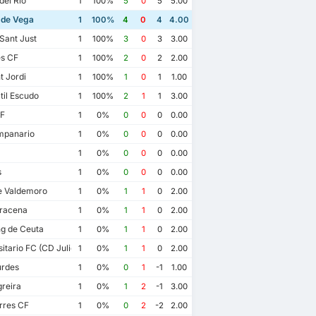
el Rio
1
100%
5
0
5
5.00
 de Vega
1
100%
4
0
4
4.00
 Sant Just
1
100%
3
0
3
3.00
s CF
1
100%
2
0
2
2.00
 Jordi
1
100%
1
0
1
1.00
il Escudo
1
100%
2
1
1
3.00
CF
1
0%
0
0
0
0.00
panario
1
0%
0
0
0
0.00
1
0%
0
0
0
0.00
s
1
0%
0
0
0
0.00
e Valdemoro
1
0%
1
1
0
2.00
racena
1
0%
1
1
0
2.00
g de Ceuta
1
0%
1
1
0
2.00
itario FC (CD Julio Suarez)
1
0%
1
1
0
2.00
rdes
1
0%
0
1
-1
1.00
reira
1
0%
1
2
-1
3.00
rres CF
1
0%
0
2
-2
2.00