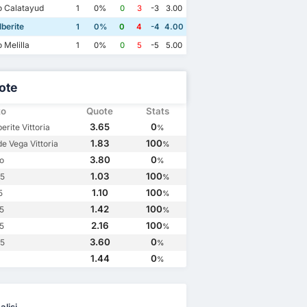
o Calatayud
1
0%
0
3
-3
3.00
berite
1
0%
0
4
-4
4.00
 Melilla
1
0%
0
5
-5
5.00
ote
to
Quote
Stats
3.65
0
rite Vittoria
%
1.83
100
e Vega Vittoria
%
3.80
0
o
%
1.03
100
.5
%
1.10
100
5
%
1.42
100
.5
%
2.16
100
.5
%
3.60
0
.5
%
1.44
0
%