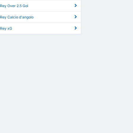
 Rey Over 2.5 Gol
 Rey Calcio d'angolo
 Rey xG