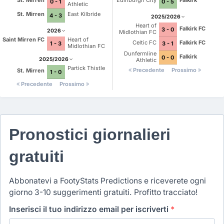
St. Mirren
Edinburgh City
Falkirk
0 - 1
0 - 5
Athletic
St. Mirren
East Kilbride
4 - 3
2025/2026
Heart of
Falkirk FC
3 - 0
2026
Midlothian FC
Saint Mirren FC
Heart of
Celtic FC
Falkirk FC
1 - 3
3 - 1
Midlothian FC
Dunfermline
Falkirk
0 - 0
2025/2026
Athletic
Partick Thistle
Precedente
Prossimo
St. Mirren
1 - 0
Precedente
Prossimo
Pronostici giornalieri
gratuiti
Abbonatevi a FootyStats Predictions e riceverete ogni
giorno 3-10 suggerimenti gratuiti. Profitto tracciato!
Inserisci il tuo indirizzo email per iscriverti
*