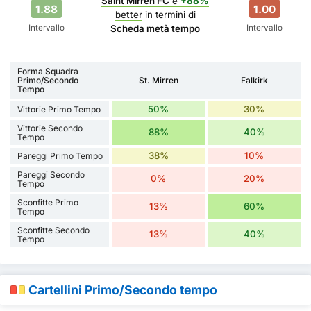
Saint Mirren FC
è
+88%
1.88
1.00
better
in termini di
Intervallo
Intervallo
Scheda metà tempo
Forma Squadra
Primo/Secondo
St. Mirren
Falkirk
Tempo
50%
30%
Vittorie Primo Tempo
Vittorie Secondo
88%
40%
Tempo
38%
10%
Pareggi Primo Tempo
Pareggi Secondo
0%
20%
Tempo
Sconfitte Primo
13%
60%
Tempo
Sconfitte Secondo
13%
40%
Tempo
Cartellini Primo/Secondo tempo