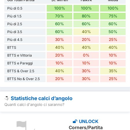
100%
100%
100%
Più di 0.5
70%
80%
75%
Più di 1.5
60%
60%
60%
Più di 2.5
60%
40%
50%
Più di 3.5
30%
20%
25%
Più di 4.5
40%
40%
40%
BTTS
20%
0%
10%
BTTS e Vittoria
10%
10%
10%
BTTS e Pareggi
40%
30%
35%
BTTS & Over 2.5
20%
30%
25%
BTTS No & Over 2.5
Statistiche calci d’angolo
Quanti calci d'angolo ci saranno?
UNLOCK
Corners/Partita