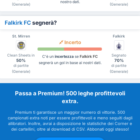
nostro dati.
(Generale)
(Generale)
Falkirk FC
segnerà?
St. Mirren
Falkirk
Incerto
Clean Sheets in
Segnato
C'è un
incertezza
se
Falkirk FC
50%
70%
segnerà un gol in base ai nostri dati.
di partite
di partite
(Generale)
(Generale)
Passa a Premium! 500 leghe profittevoli
extra.
Premium ti garantisce un maggior numero di vittorie. 500
campionati extra noti per essere profittevoli e meno seguiti dagli
allibratori. Inoltre, avrai a disposizione le statistiche dei Corner e
dei cartellini, oltre al download di CSV. Abbonati oggi stesso!