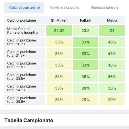
Calci di punizione
Rinvio dalla porta
Rimessa laterale
Calci di punizione
St. Mirren
Falkirk
Media
Media Calci di
24.33
23.5
24
Punizione Incontro
Calci di punizione
33%
63%
48%
totali 20.5+
Calci di punizione
33%
63%
48%
totali 21.5+
Calci di punizione
33%
63%
48%
totali 22.5+
Calci di punizione
33%
38%
36%
totali 23.5+
Calci di punizione
33%
38%
36%
totali 24.5+
Calci di punizione
33%
25%
29%
totali 25.5+
Tabella Campionato