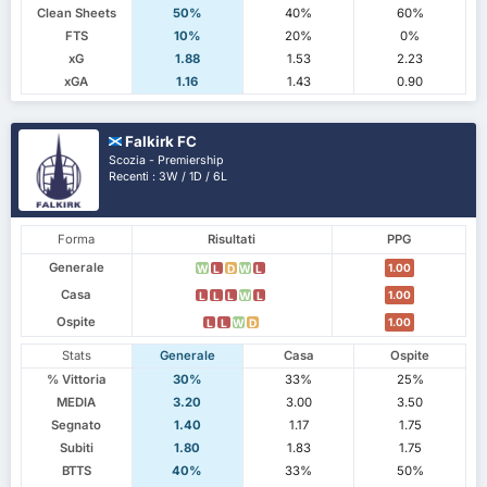
Clean Sheets
50%
40%
60%
FTS
10%
20%
0%
xG
1.88
1.53
2.23
xGA
1.16
1.43
0.90
Falkirk FC
Scozia - Premiership
Recenti : 3W / 1D / 6L
Forma
Risultati
PPG
Generale
1.00
W
L
D
W
L
Casa
1.00
L
L
L
W
L
Ospite
1.00
L
L
W
D
Stats
Generale
Casa
Ospite
% Vittoria
30%
33%
25%
MEDIA
3.20
3.00
3.50
Segnato
1.40
1.17
1.75
Subiti
1.80
1.83
1.75
BTTS
40%
33%
50%