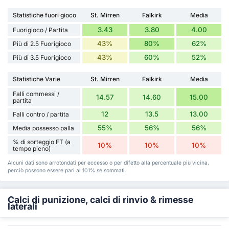
Statistiche fuori gioco
St. Mirren
Falkirk
Media
3.43
3.80
4.00
Fuorigioco / Partita
43%
80%
62%
Più di 2.5 Fuorigioco
43%
60%
52%
Più di 3.5 Fuorigioco
Statistiche Varie
St. Mirren
Falkirk
Media
Falli commessi /
14.57
14.60
15.00
partita
12
13.5
13.00
Falli contro / partita
55%
56%
56%
Media possesso palla
% di sorteggio FT (a
10%
10%
10%
tempo pieno)
Alcuni dati sono arrotondati per eccesso o per difetto alla percentuale più vicina,
perciò possono essere pari al 101% se sommati.
Calci di punizione, calci di rinvio & rimesse
laterali