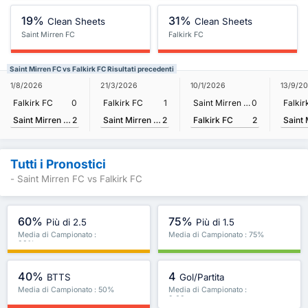
19%
31%
Clean Sheets
Clean Sheets
Saint Mirren FC
Falkirk FC
Saint Mirren FC vs Falkirk FC Risultati precedenti
1/8/2026
21/3/2026
10/1/2026
13/9/2
Falkirk FC
0
Falkirk FC
1
Saint Mirren FC
0
Falkir
Saint Mirren FC
2
Saint Mirren FC
2
Falkirk FC
2
Tutti i Pronostici
- Saint Mirren FC vs Falkirk FC
60%
75%
Più di 2.5
Più di 1.5
Media di Campionato :
Media di Campionato : 75%
38%
40%
4
BTTS
Gol/Partita
Media di Campionato : 50%
Media di Campionato :
2.63