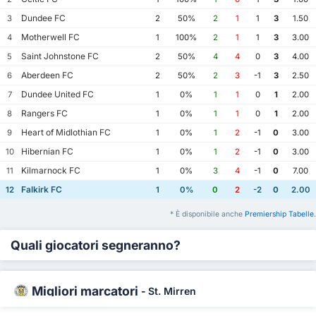
Dundee FC
3
2
50%
2
1
1
3
1.50
Motherwell FC
4
1
100%
2
1
1
3
3.00
Saint Johnstone FC
5
2
50%
4
4
0
3
4.00
Aberdeen FC
6
2
50%
2
3
-1
3
2.50
Dundee United FC
7
1
0%
1
1
0
1
2.00
Rangers FC
8
1
0%
1
1
0
1
2.00
Heart of Midlothian FC
9
1
0%
1
2
-1
0
3.00
Hibernian FC
10
1
0%
1
2
-1
0
3.00
Kilmarnock FC
11
1
0%
3
4
-1
0
7.00
Falkirk FC
12
1
0%
0
2
-2
0
2.00
* È disponibile anche
Premiership Tabelle
.
Quali giocatori segneranno?
Migliori marcatori
-
St. Mirren