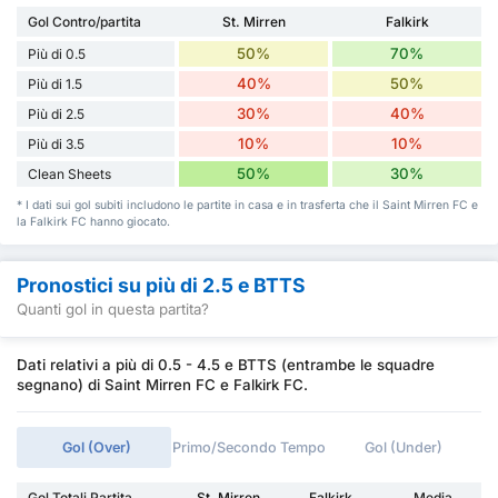
Gol Contro/partita
St. Mirren
Falkirk
50%
70%
Più di 0.5
40%
50%
Più di 1.5
30%
40%
Più di 2.5
10%
10%
Più di 3.5
50%
30%
Clean Sheets
* I dati sui gol subiti includono le partite in casa e in trasferta che il Saint Mirren FC e
la Falkirk FC hanno giocato.
Pronostici su più di 2.5 e BTTS
Quanti gol in questa partita?
Dati relativi a più di 0.5 - 4.5 e BTTS (entrambe le squadre
segnano) di Saint Mirren FC e Falkirk FC.
Gol (Over)
Primo/Secondo Tempo
Gol (Under)
Gol Totali Partita
St. Mirren
Falkirk
Media