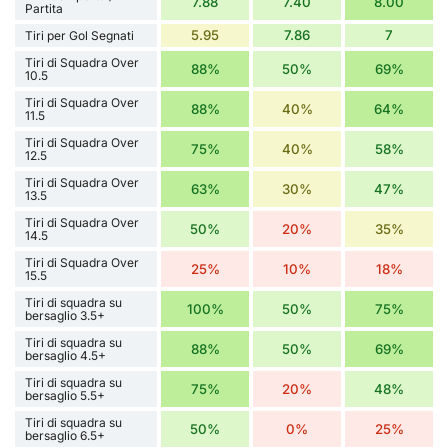
7.88
7.40
8.00
Partita
5.95
7.86
7
Tiri per Gol Segnati
Tiri di Squadra Over
88%
50%
69%
10.5
Tiri di Squadra Over
88%
40%
64%
11.5
Tiri di Squadra Over
75%
40%
58%
12.5
Tiri di Squadra Over
63%
30%
47%
13.5
Tiri di Squadra Over
50%
20%
35%
14.5
Tiri di Squadra Over
25%
10%
18%
15.5
Tiri di squadra su
100%
50%
75%
bersaglio 3.5+
Tiri di squadra su
88%
50%
69%
bersaglio 4.5+
Tiri di squadra su
75%
20%
48%
bersaglio 5.5+
Tiri di squadra su
50%
0%
25%
bersaglio 6.5+