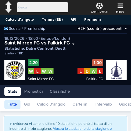
CAMPIONATI
MENU
Calcio d'angolo
Tennis (EN)
API
Premium
/
Premiership
H2H (scontri) precedenti
Scozia
Pronostico
19/12/2026 - 15:00 (Europe/London)
Saint Mirren FC vs Falkirk FC
Statistiche, Dati e Confronti Diretti
Stadio -
TBD
2.20
1.00
W
L
W
W
L
D
W
L
Saint Mirren FC
Falkirk FC
Stats
Pronostici
Classifiche
Tutte
Gol
Calcio D'angolo
Cartellini
Intervallo
Giocat
In evidenza vi sono le ultime 10 statistiche perché si tratta di un
incontro di inizio stagione.
Mostra le statistiche della stagione