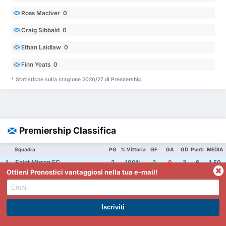
Ross MacIver 0
Craig Sibbald 0
Ethan Laidlaw 0
Finn Yeats 0
* Statistiche sulla stagione 2026/27 di Premiership
Premiership Classifica
Squadra
PG
% Vittoria
GF
GA
GD
Punti
MEDIA
Saint Mirren FC
1
2
100%
3
0
3
6
1.50
Ottieni Pronostici vantaggiosi nella tua e-mail!
Celtic FC
2
1
100%
1
0
1
3
1.00
Dundee FC
3
2
50%
2
1
1
3
1.50
Motherwell FC
4
1
100%
2
1
1
3
3.00
ISCRIVITI A PREMIUM. GUADAGNA SUBITO.
Saint Johnstone FC
5
2
50%
4
4
0
3
4.00