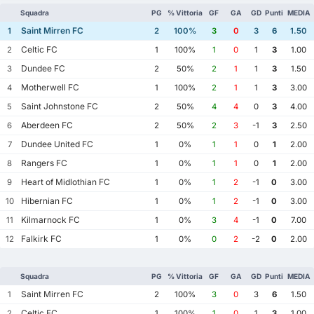
Squadra
PG
% Vittoria
GF
GA
GD
Punti
MEDIA
Saint Mirren FC
1
2
100%
3
0
3
6
1.50
Celtic FC
2
1
100%
1
0
1
3
1.00
Dundee FC
3
2
50%
2
1
1
3
1.50
Motherwell FC
4
1
100%
2
1
1
3
3.00
Saint Johnstone FC
5
2
50%
4
4
0
3
4.00
Aberdeen FC
6
2
50%
2
3
-1
3
2.50
Dundee United FC
7
1
0%
1
1
0
1
2.00
Rangers FC
8
1
0%
1
1
0
1
2.00
Heart of Midlothian FC
9
1
0%
1
2
-1
0
3.00
Hibernian FC
10
1
0%
1
2
-1
0
3.00
Kilmarnock FC
11
1
0%
3
4
-1
0
7.00
Falkirk FC
12
1
0%
0
2
-2
0
2.00
Squadra
PG
% Vittoria
GF
GA
GD
Punti
MEDIA
Saint Mirren FC
1
2
100%
3
0
3
6
1.50
Celtic FC
2
1
100%
1
0
1
3
1.00