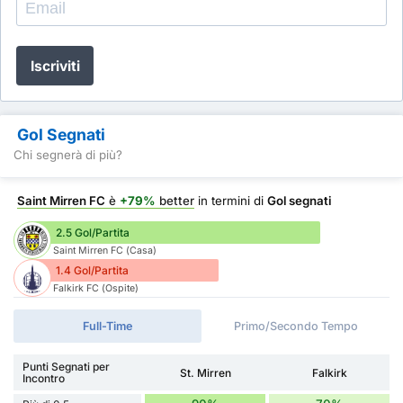
Iscriviti
Gol Segnati
Chi segnerà di più?
Saint Mirren FC
è
+79%
better
in termini di
Gol segnati
2.5 Gol/Partita
Saint Mirren FC (Casa)
1.4 Gol/Partita
Falkirk FC (Ospite)
Full-Time
Primo/Secondo Tempo
Punti Segnati per
St. Mirren
Falkirk
Incontro