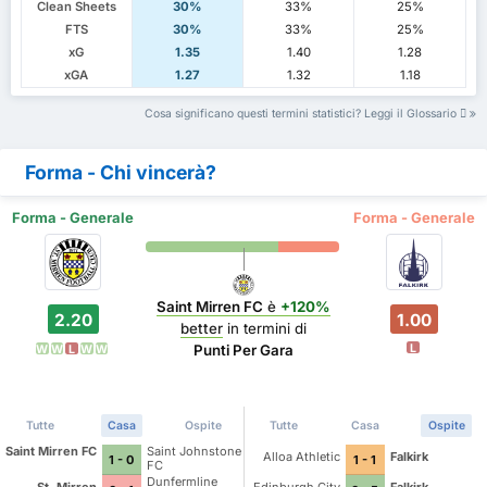
Clean Sheets
30%
33%
25%
FTS
30%
33%
25%
xG
1.35
1.40
1.28
xGA
1.27
1.32
1.18
Cosa significano questi termini statistici? Leggi il Glossario
Forma - Chi vincerà?
Forma - Generale
Forma - Generale
Saint Mirren FC
è
+120%
2.20
1.00
better
in termini di
L
Punti Per Gara
W
W
L
W
W
Tutte
Casa
Ospite
Tutte
Casa
Ospite
Saint Mirren FC
Saint Johnstone
Alloa Athletic
Falkirk
1 - 0
1 - 1
FC
Dunfermline