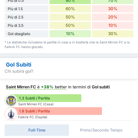
90%
70%
Più di 0.5
60%
30%
Più di 1.5
50%
20%
Più di 2.5
50%
10%
Più di 3.5
10%
30%
Gol sbagliato
* Le statistiche includono le partite in casa e in trasferta che la Saint Mirren FC e la
Falkirk FC hanno giocato.
Gol Subiti
Chi subirà gol?
Saint Mirren FC
è
+38%
better
in termini di
Gol subiti
1.3 Subiti / Partita
Saint Mirren FC (Casa)
1.8 Subiti / Partita
Falkirk FC (Ospite)
Full-Time
Primo/Secondo Tempo