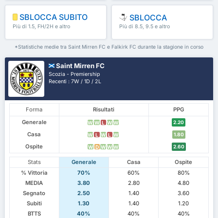
SBLOCCA SUBITO
SBLOCCA
Più di 1.5, FH/2H e altro
Più di 8.5, 9.5 e altro
ancora
ancora
*Statistiche medie tra Saint Mirren FC e Falkirk FC durante la stagione in corso
Saint Mirren FC
Scozia - Premiership
Recenti : 7W / 1D / 2L
Forma
Risultati
PPG
Generale
2.20
W
W
L
W
W
Casa
1.80
W
L
W
L
W
Ospite
2.60
W
D
W
W
W
Stats
Generale
Casa
Ospite
% Vittoria
70%
60%
80%
MEDIA
3.80
2.80
4.80
Segnato
2.50
1.40
3.60
Subiti
1.30
1.40
1.20
BTTS
40%
40%
40%