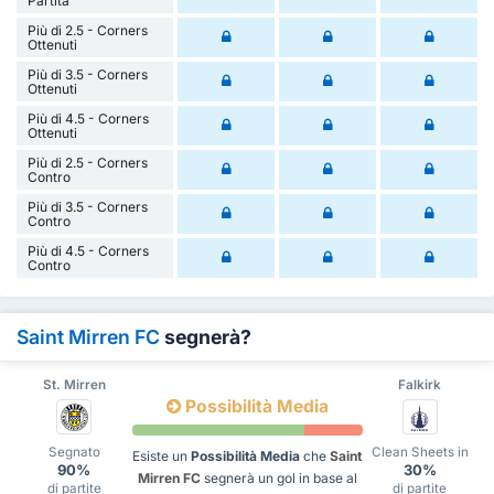
Partita
Più di 2.5 - Corners
Ottenuti
Più di 3.5 - Corners
Ottenuti
Più di 4.5 - Corners
Ottenuti
Più di 2.5 - Corners
Contro
Più di 3.5 - Corners
Contro
Più di 4.5 - Corners
Contro
Saint Mirren FC
segnerà?
St. Mirren
Falkirk
Possibilità Media
Segnato
Clean Sheets in
Esiste un
Possibilità Media
che
Saint
90%
30%
Mirren FC
segnerà un gol in base al
di partite
di partite