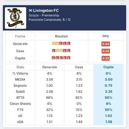
Livingston FC
Scozia - Premiership
Posizione Campionato.
5
/ 12
Forma
Risultati
PPG
Generale
D
D
L
L
L
0.44
Casa
L
D
D
L
L
0.54
Ospite
L
L
L
L
L
0.33
Stats
Generale
Casa
Ospite
% Vittoria
4%
8%
0%
MEDIA
3.08
3.15
3.00
Segnato
1.00
1.23
0.75
Subiti
2.08
1.92
2.25
BTTS
68%
85%
50%
Clean Sheets
4%
0%
8%
FTS
32%
15%
50%
xG
1.13
1.23
1.02
xGA
1.51
1.44
1.58