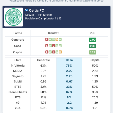
*Statistiche medie tra Celtic FC e Livingston FC durante la stagione in corso
Celtic FC
Scozia - Premiership
Posizione Campionato.
1
/ 12
Forma
Risultati
PPG
Generale
L
W
W
D
W
2.00
Casa
L
W
L
W
W
2.33
Ospite
L
W
L
W
D
1.67
Stats
Generale
Casa
Ospite
% Vittoria
63%
75%
50%
MEDIA
2.75
2.92
2.58
Segnato
1.79
2.25
1.33
Subiti
0.96
0.67
1.25
BTTS
42%
33%
50%
Clean Sheets
50%
67%
33%
FTS
17%
8%
25%
xG
1.74
2.2
1.29
xGA
0.98
0.76
1.21