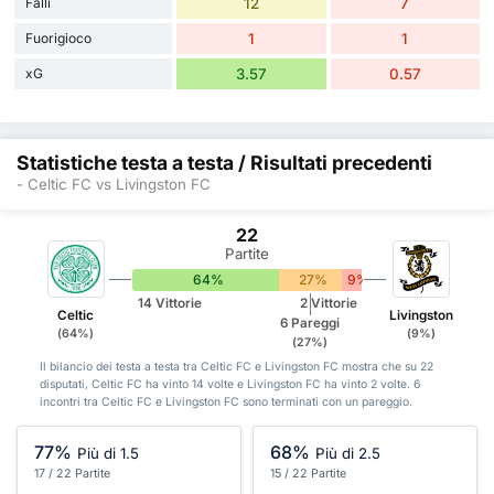
Falli
12
7
Fuorigioco
1
1
xG
3.57
0.57
Statistiche testa a testa / Risultati precedenti
- Celtic FC vs Livingston FC
22
Partite
64%
27%
9%
14 Vittorie
2 Vittorie
Celtic
Livingston
6 Pareggi
(64%)
(9%)
(27%)
Il bilancio dei testa a testa tra Celtic FC e Livingston FC mostra che su 22
disputati, Celtic FC ha vinto 14 volte e Livingston FC ha vinto 2 volte. 6
incontri tra Celtic FC e Livingston FC sono terminati con un pareggio.
77%
68%
Più di 1.5
Più di 2.5
17 / 22 Partite
15 / 22 Partite