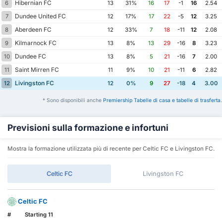
Hibernian FC
6
13
31%
16
17
-1
16
2.54
Dundee United FC
7
12
17%
17
22
-5
12
3.25
Aberdeen FC
8
12
33%
7
18
-11
12
2.08
Kilmarnock FC
9
13
8%
13
29
-16
8
3.23
Dundee FC
10
13
8%
5
21
-16
7
2.00
Saint Mirren FC
11
11
9%
10
21
-11
6
2.82
Livingston FC
12
12
0%
9
27
-18
4
3.00
* Sono disponibili anche
Premiership Tabelle di casa e tabelle di trasferta
.
Previsioni sulla formazione e infortuni
Mostra la formazione utilizzata più di recente per Celtic FC e Livingston FC.
Celtic FC
Livingston FC
Celtic FC
#
Starting 11