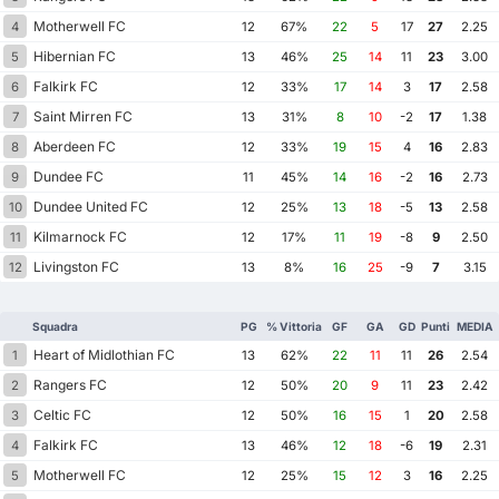
Motherwell FC
4
12
67%
22
5
17
27
2.25
Hibernian FC
5
13
46%
25
14
11
23
3.00
Falkirk FC
6
12
33%
17
14
3
17
2.58
Saint Mirren FC
7
13
31%
8
10
-2
17
1.38
Aberdeen FC
8
12
33%
19
15
4
16
2.83
Dundee FC
9
11
45%
14
16
-2
16
2.73
Dundee United FC
10
12
25%
13
18
-5
13
2.58
Kilmarnock FC
11
12
17%
11
19
-8
9
2.50
Livingston FC
12
13
8%
16
25
-9
7
3.15
Squadra
PG
% Vittoria
GF
GA
GD
Punti
MEDIA
Heart of Midlothian FC
1
13
62%
22
11
11
26
2.54
Rangers FC
2
12
50%
20
9
11
23
2.42
Celtic FC
3
12
50%
16
15
1
20
2.58
Falkirk FC
4
13
46%
12
18
-6
19
2.31
Motherwell FC
5
12
25%
15
12
3
16
2.25