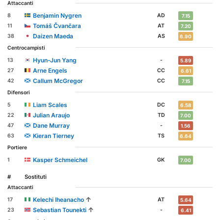
Attaccanti
Benjamin Nygren
8
AD
7.15
Tomáš Čvančara
11
AT
7.20
Daizen Maeda
38
AS
6.90
Centrocampisti
Hyun-Jun Yang
13
-
5.89
Arne Engels
27
CC
6.61
Callum McGregor
42
CC
7.15
Difensori
Liam Scales
5
DC
6.58
Julian Araujo
22
TD
7.00
Dane Murray
47
-
1.56
Kieran Tierney
63
TS
6.64
Portiere
Kasper Schmeichel
1
GK
7.00
#
Sostituti
Attaccanti
↑
Kelechi Iheanacho
17
AT
5.64
↑
Sebastian Tounekti
23
-
6.41