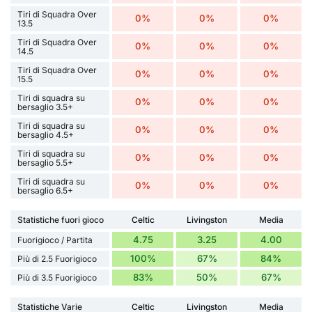
Tiri di Squadra Over
0%
0%
0%
13.5
Tiri di Squadra Over
0%
0%
0%
14.5
Tiri di Squadra Over
0%
0%
0%
15.5
Tiri di squadra su
0%
0%
0%
bersaglio 3.5+
Tiri di squadra su
0%
0%
0%
bersaglio 4.5+
Tiri di squadra su
0%
0%
0%
bersaglio 5.5+
Tiri di squadra su
0%
0%
0%
bersaglio 6.5+
Statistiche fuori gioco
Celtic
Livingston
Media
4.75
3.25
4.00
Fuorigioco / Partita
100%
67%
84%
Più di 2.5 Fuorigioco
83%
50%
67%
Più di 3.5 Fuorigioco
Statistiche Varie
Celtic
Livingston
Media