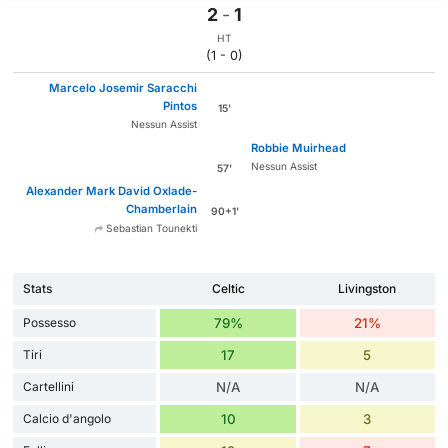
2
-
1
HT
(1 - 0)
Marcelo Josemir Saracchi
Pintos
15'
Nessun Assist
Robbie Muirhead
Nessun Assist
57'
Alexander Mark David Oxlade-
Chamberlain
90+1'
Sebastian Tounekti
Stats
Celtic
Livingston
Possesso
79%
21%
Tiri
17
5
Cartellini
N/A
N/A
Calcio d'angolo
10
3