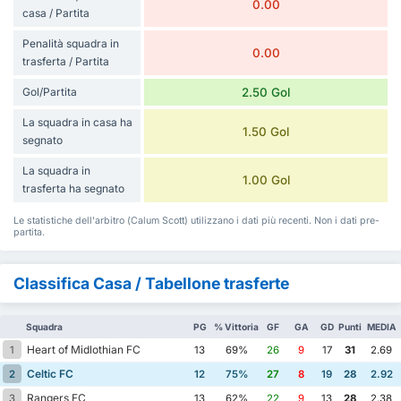
0.00
casa / Partita
Penalità squadra in
0.00
trasferta / Partita
Gol/Partita
2.50 Gol
La squadra in casa ha
1.50 Gol
segnato
La squadra in
1.00 Gol
trasferta ha segnato
Le statistiche dell'arbitro (Calum Scott) utilizzano i dati più recenti. Non i dati pre-
partita.
Classifica Casa / Tabellone trasferte
Squadra
PG
% Vittoria
GF
GA
GD
Punti
MEDIA
Heart of Midlothian FC
1
13
69%
26
9
17
31
2.69
Celtic FC
2
12
75%
27
8
19
28
2.92
Rangers FC
3
13
62%
22
9
13
28
2.38