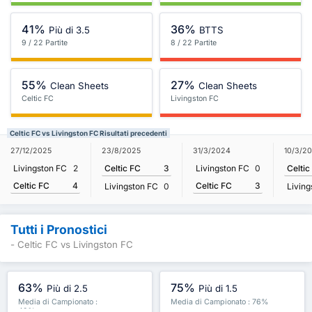
41%
36%
Più di 3.5
BTTS
9 / 22 Partite
8 / 22 Partite
55%
27%
Clean Sheets
Clean Sheets
Celtic FC
Livingston FC
Celtic FC vs Livingston FC Risultati precedenti
27/12/2025
23/8/2025
31/3/2024
10/3/2
Livingston FC
2
Celtic FC
3
Livingston FC
0
Celtic
Celtic FC
4
Celtic FC
3
Livingston FC
0
Living
Tutti i Pronostici
- Celtic FC vs Livingston FC
63%
75%
Più di 2.5
Più di 1.5
Media di Campionato :
Media di Campionato : 76%
49%