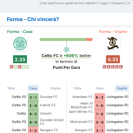
Cosa significano questi termini statistici? Leggi il Glossario
Forma - Chi vincerà?
Forma - Casa
Forma - Ospite
Celtic FC
è
+606%
better
2.33
0.33
in termini di
L
W
L
W
W
L
L
L
L
L
Punti Per Gara
Tutte
Casa
Ospite
Tutte
Casa
Ospite
Celtic FC
Dundee FC
Aberdeen FC
Livingston FC
2 - 1
6 - 2
Heart of
Celtic FC
Falkirk FC
Livingston FC
2 - 0
1 - 0
Midlothian FC
Saint Mirren FC
Celtic
Utrecht
Livingston FC
4 - 2
1 - 0
Dundee United
Celtic FC
Motherwell FC
Livingston FC
4 - 0
3 - 0
FC
Celtic FC
Rangers FC
Rangers FC
Livingston FC
1 - 3
2 - 1