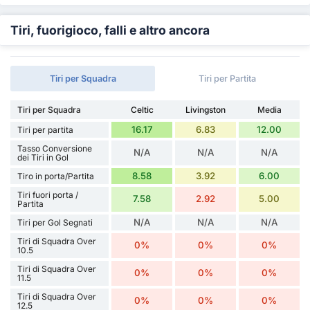
Tiri, fuorigioco, falli e altro ancora
Tiri per Squadra
Tiri per Partita
Tiri per Squadra
Celtic
Livingston
Media
16.17
6.83
12.00
Tiri per partita
Tasso Conversione
N/A
N/A
N/A
dei Tiri in Gol
8.58
3.92
6.00
Tiro in porta/Partita
Tiri fuori porta /
7.58
2.92
5.00
Partita
N/A
N/A
N/A
Tiri per Gol Segnati
Tiri di Squadra Over
0%
0%
0%
10.5
Tiri di Squadra Over
0%
0%
0%
11.5
Tiri di Squadra Over
0%
0%
0%
12.5