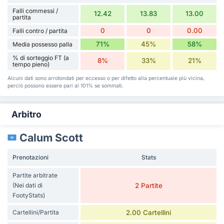
Falli commessi /
12.42
13.83
13.00
partita
0
0
0.00
Falli contro / partita
71%
45%
58%
Media possesso palla
% di sorteggio FT (a
8%
33%
21%
tempo pieno)
Alcuni dati sono arrotondati per eccesso o per difetto alla percentuale più vicina,
perciò possono essere pari al 101% se sommati.
Arbitro
Calum Scott
Prenotazioni
Stats
Partite arbitrate
(Nei dati di
2 Partite
FootyStats)
Cartellini/Partita
2.00 Cartellini