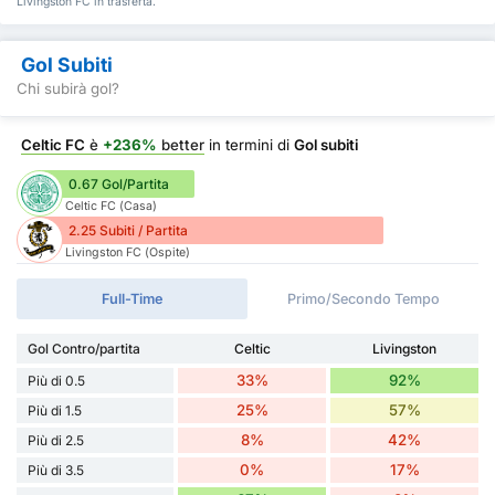
Livingston FC in trasferta.
Gol Subiti
Chi subirà gol?
Celtic FC
è
+236%
better
in termini di
Gol subiti
0.67 Gol/Partita
Celtic FC (Casa)
2.25 Subiti / Partita
Livingston FC (Ospite)
Full-Time
Primo/Secondo Tempo
Gol Contro/partita
Celtic
Livingston
33%
92%
Più di 0.5
25%
57%
Più di 1.5
8%
42%
Più di 2.5
0%
17%
Più di 3.5