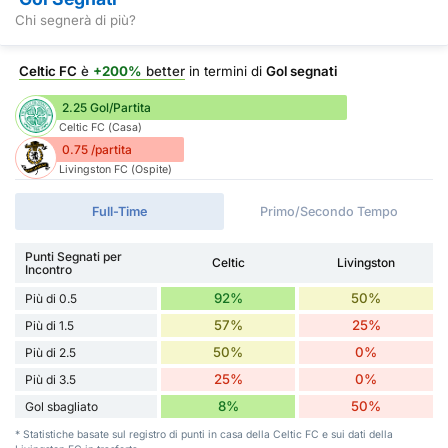
Chi segnerà di più?
Celtic FC
è
+200%
better
in termini di
Gol segnati
2.25 Gol/Partita
Celtic FC (Casa)
0.75 /partita
Livingston FC (Ospite)
Full-Time
Primo/Secondo Tempo
Punti Segnati per
Celtic
Livingston
Incontro
92%
50%
Più di 0.5
57%
25%
Più di 1.5
50%
0%
Più di 2.5
25%
0%
Più di 3.5
8%
50%
Gol sbagliato
* Statistiche basate sul registro di punti in casa della Celtic FC e sui dati della