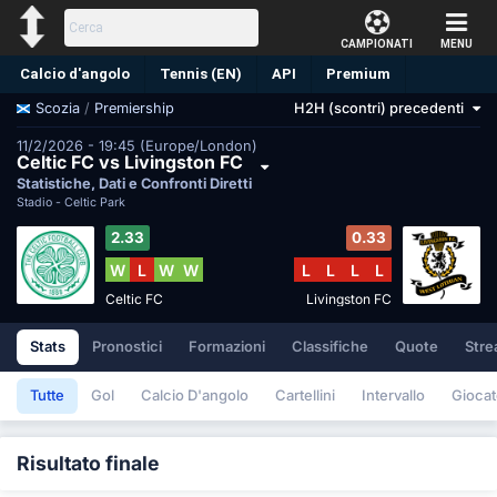
CAMPIONATI
MENU
Calcio d'angolo
Tennis (EN)
API
Premium
/
Premiership
H2H (scontri) precedenti
Scozia
Pronostico
11/2/2026 - 19:45 (Europe/London)
Celtic FC vs Livingston FC
Statistiche, Dati e Confronti Diretti
Stadio -
Celtic Park
2.33
0.33
W
L
W
W
L
L
L
L
Celtic FC
Livingston FC
Stats
Pronostici
Formazioni
Classifiche
Quote
Stre
Tutte
Gol
Calcio D'angolo
Cartellini
Intervallo
Giocat
Risultato finale