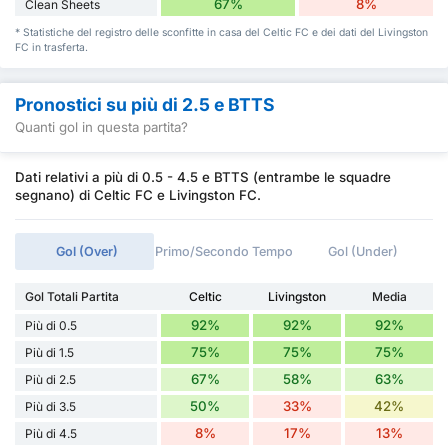
67%
8%
Clean Sheets
* Statistiche del registro delle sconfitte in casa del Celtic FC e dei dati del Livingston
FC in trasferta.
Pronostici su più di 2.5 e BTTS
Quanti gol in questa partita?
Dati relativi a più di 0.5 - 4.5 e BTTS (entrambe le squadre
segnano) di Celtic FC e Livingston FC.
Gol (Over)
Primo/Secondo Tempo
Gol (Under)
Gol Totali Partita
Celtic
Livingston
Media
92%
92%
92%
Più di 0.5
75%
75%
75%
Più di 1.5
67%
58%
63%
Più di 2.5
50%
33%
42%
Più di 3.5
8%
17%
13%
Più di 4.5