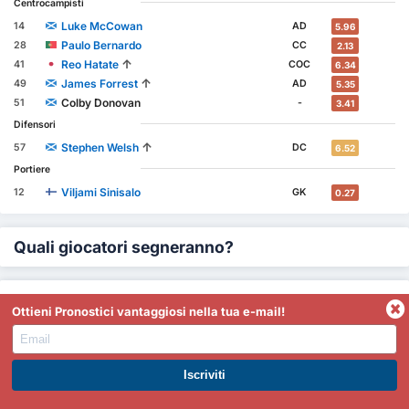
Centrocampisti
Luke McCowan
14
AD
5.96
Paulo Bernardo
28
CC
2.13
↑
Reo Hatate
41
COC
6.34
↑
James Forrest
49
AD
5.35
Colby Donovan
51
-
3.41
Difensori
↑
Stephen Welsh
57
DC
6.52
Portiere
Viljami Sinisalo
12
GK
0.27
Quali giocatori segneranno?
Migliori marcatori
-
Celtic
Ottieni Pronostici vantaggiosi nella tua e-mail!
Benjamin Nygren 16
Benjamin Nygren 16
ISCRIVITI A PREMIUM. GUADAGNA SUBITO.