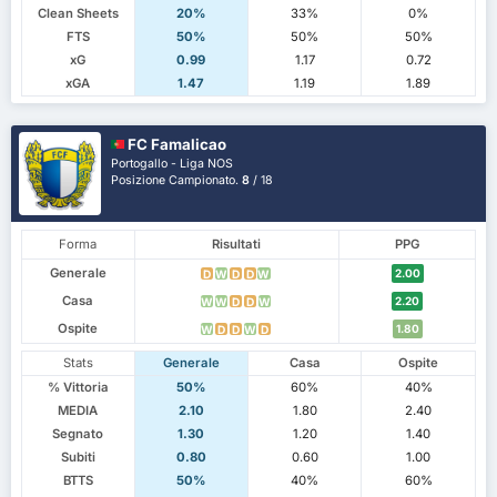
Clean Sheets
20%
33%
0%
FTS
50%
50%
50%
xG
0.99
1.17
0.72
xGA
1.47
1.19
1.89
FC Famalicao
Portogallo - Liga NOS
Posizione Campionato.
8
/ 18
Forma
Risultati
PPG
Generale
2.00
D
W
D
D
W
Casa
2.20
W
W
D
D
W
Ospite
1.80
W
D
D
W
D
Stats
Generale
Casa
Ospite
% Vittoria
50%
60%
40%
MEDIA
2.10
1.80
2.40
Segnato
1.30
1.20
1.40
Subiti
0.80
0.60
1.00
BTTS
50%
40%
60%