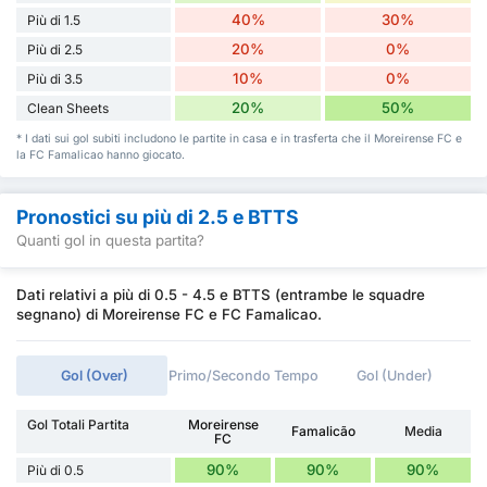
40%
30%
Più di 1.5
20%
0%
Più di 2.5
10%
0%
Più di 3.5
20%
50%
Clean Sheets
* I dati sui gol subiti includono le partite in casa e in trasferta che il Moreirense FC e
la FC Famalicao hanno giocato.
Pronostici su più di 2.5 e BTTS
Quanti gol in questa partita?
Dati relativi a più di 0.5 - 4.5 e BTTS (entrambe le squadre
segnano) di Moreirense FC e FC Famalicao.
Gol (Over)
Primo/Secondo Tempo
Gol (Under)
Gol Totali Partita
Moreirense
Famalicão
Media
FC
90%
90%
90%
Più di 0.5