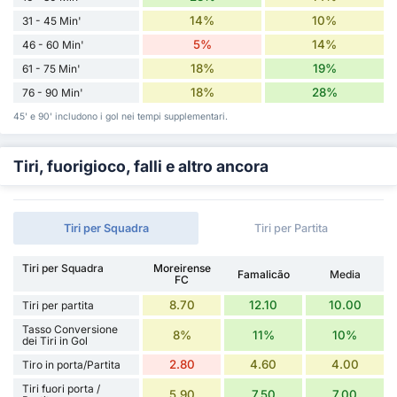
14%
10%
31 - 45 Min'
5%
14%
46 - 60 Min'
18%
19%
61 - 75 Min'
18%
28%
76 - 90 Min'
45' e 90' includono i gol nei tempi supplementari.
Tiri, fuorigioco, falli e altro ancora
Tiri per Squadra
Tiri per Partita
Tiri per Squadra
Moreirense
Famalicão
Media
FC
8.70
12.10
10.00
Tiri per partita
Tasso Conversione
8%
11%
10%
dei Tiri in Gol
2.80
4.60
4.00
Tiro in porta/Partita
Tiri fuori porta /
5.90
7.50
7.00