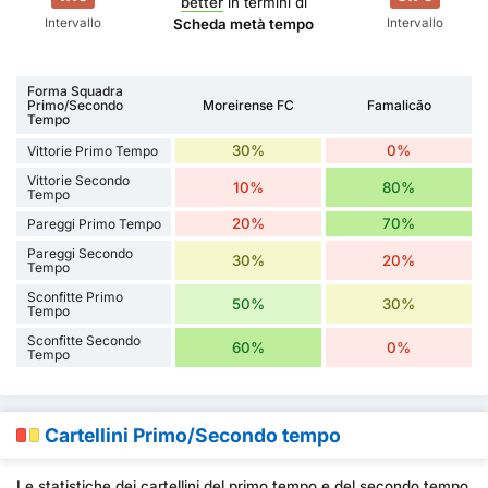
better
in termini di
Intervallo
Intervallo
Scheda metà tempo
Forma Squadra
Primo/Secondo
Moreirense FC
Famalicão
Tempo
30%
0%
Vittorie Primo Tempo
Vittorie Secondo
10%
80%
Tempo
20%
70%
Pareggi Primo Tempo
Pareggi Secondo
30%
20%
Tempo
Sconfitte Primo
50%
30%
Tempo
Sconfitte Secondo
60%
0%
Tempo
Cartellini Primo/Secondo tempo
Le statistiche dei cartellini del primo tempo e del secondo tempo