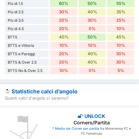
60%
50%
55%
Più di 1.5
30%
40%
35%
Più di 2.5
20%
30%
25%
Più di 3.5
20%
0%
10%
Più di 4.5
40%
50%
45%
BTTS
10%
10%
10%
BTTS e Vittoria
20%
40%
30%
BTTS e Pareggi
20%
40%
30%
BTTS & Over 2.5
10%
0%
5%
BTTS No & Over 2.5
Statistiche calci d’angolo
Quanti calci d'angolo ci saranno?
UNLOCK
Corners/Partita
* Media dei Corner per partita
tra Moreirense FC e
FC Famalicao