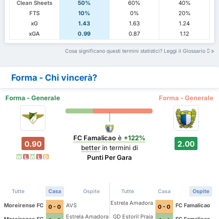
Clean Sheets
50%
60%
40%
FTS
10%
0%
20%
xG
1.43
1.63
1.24
xGA
0.99
0.87
1.12
Cosa significano questi termini statistici? Leggi il Glossario
Forma - Chi vincerà?
Forma - Generale
Forma - Generale
FC Famalicao
è
+122%
0.90
2.00
better
in termini di
Punti Per Gara
W
L
W
L
D
Tutte
Casa
Ospite
Tutte
Casa
Ospite
Estrela Amadora
Moreirense FC
AVS
FC Famalicao
0 - 0
0 - 0
Estrela Amadora
GD Estoril Praia