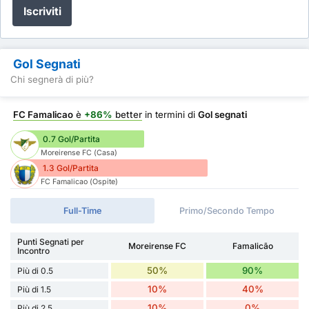
Iscriviti
Gol Segnati
Chi segnerà di più?
FC Famalicao
è
+86%
better
in termini di
Gol segnati
0.7 Gol/Partita
Moreirense FC (Casa)
1.3 Gol/Partita
FC Famalicao (Ospite)
Full-Time
Primo/Secondo Tempo
Punti Segnati per
Moreirense FC
Famalicão
Incontro
50%
90%
Più di 0.5
10%
40%
Più di 1.5
10%
0%
Più di 2.5