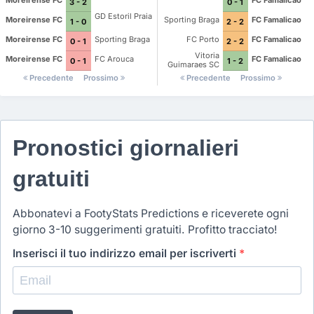
Moreirense FC
FC Famalicao
3 - 2
0 - 1
GD Estoril Praia
Moreirense FC
Sporting Braga
FC Famalicao
1 - 0
2 - 2
Moreirense FC
Sporting Braga
FC Porto
FC Famalicao
0 - 1
2 - 2
Vitoria
Moreirense FC
FC Arouca
FC Famalicao
0 - 1
1 - 2
Guimaraes SC
Precedente
Prossimo
Precedente
Prossimo
Pronostici giornalieri
gratuiti
Abbonatevi a FootyStats Predictions e riceverete ogni
giorno 3-10 suggerimenti gratuiti. Profitto tracciato!
Inserisci il tuo indirizzo email per iscriverti
*