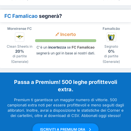
FC Famalicao
segnerà?
Moreirense FC
Famalicão
Incerto
Clean Sheets in
Segnato
C'è un
incertezza
se
FC Famalicao
20%
0%
segnerà un gol in base ai nostri dati.
di partite
di partite
(Generale)
(Generale)
Passa a Premium! 500 leghe profittevoli
extra.
Premium ti garantisce un maggior numero di vittorie. 500
campionati extra noti per essere profittevoli e meno seguiti dagli
allibratori. Inoltre, avrai a disposizione le statistiche dei Corner e
dei cartellini, oltre al download di CSV. Abbonati oggi stesso!
ISCRIVITI A PREMIUM ORA