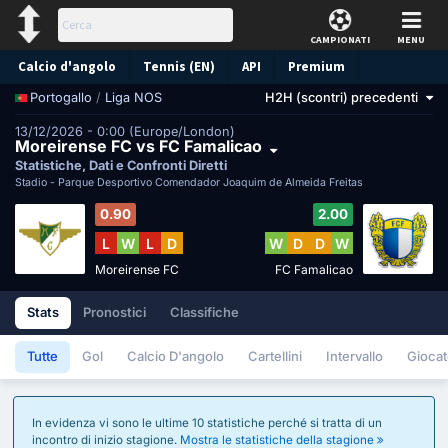
CAMPIONATI
MENU
Calcio d'angolo
Tennis (EN)
API
Premium
/
Liga NOS
H2H (scontri) precedenti
Portogallo
Pronostico
13/12/2026 - 0:00 (Europe/London)
Moreirense FC vs FC Famalicao
Statistiche, Dati e Confronti Diretti
Stadio -
Parque Desportivo Comendador Joaquim de Almeida Freitas
0.90
2.00
L
W
L
D
W
D
D
W
Moreirense FC
FC Famalicao
Stats
Pronostici
Classifiche
Tutte
Gol
Calcio D'angolo
Cartellini
Intervallo
Giocat
In evidenza vi sono le ultime 10 statistiche perché si tratta di un
incontro di inizio stagione.
Mostra le statistiche della stagione