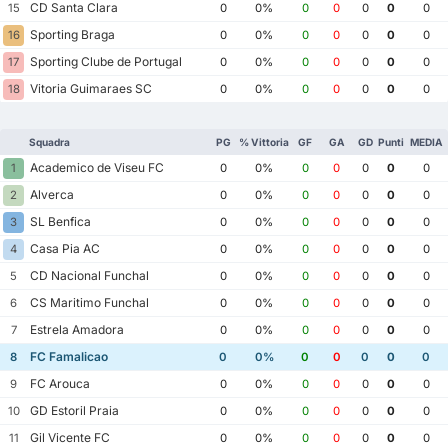
CD Santa Clara
15
0
0%
0
0
0
0
0
Sporting Braga
16
0
0%
0
0
0
0
0
Sporting Clube de Portugal
17
0
0%
0
0
0
0
0
Vitoria Guimaraes SC
18
0
0%
0
0
0
0
0
Squadra
PG
% Vittoria
GF
GA
GD
Punti
MEDIA
Academico de Viseu FC
1
0
0%
0
0
0
0
0
Alverca
2
0
0%
0
0
0
0
0
SL Benfica
3
0
0%
0
0
0
0
0
Casa Pia AC
4
0
0%
0
0
0
0
0
CD Nacional Funchal
5
0
0%
0
0
0
0
0
CS Maritimo Funchal
6
0
0%
0
0
0
0
0
Estrela Amadora
7
0
0%
0
0
0
0
0
FC Famalicao
8
0
0%
0
0
0
0
0
FC Arouca
9
0
0%
0
0
0
0
0
GD Estoril Praia
10
0
0%
0
0
0
0
0
Gil Vicente FC
11
0
0%
0
0
0
0
0