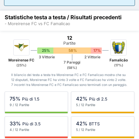
Statistiche testa a testa / Risultati precedenti
- Moreirense FC vs FC Famalicao
12
Partite
25%
58%
17%
3 Vittorie
2 Vittorie
Moreirense FC
Famalicão
7 Pareggi
(25%)
(17%)
(58%)
Il bilancio dei testa a testa tra Moreirense FC e FC Famalicao mostra che su
12 disputati, Moreirense FC ha vinto 3 volte e FC Famalicao ha vinto 2 volte.
7 incontri tra Moreirense FC e FC Famalicao sono terminati con un pareggio.
75%
42%
Più di 1.5
Più di 2.5
9 / 12 Partite
5 / 12 Partite
33%
42%
Più di 3.5
BTTS
4 / 12 Partite
5 / 12 Partite