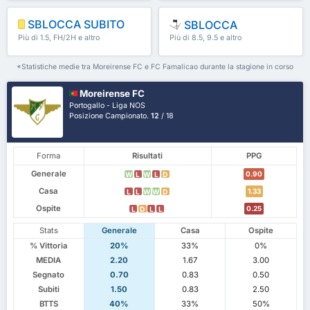
SBLOCCA SUBITO
SBLOCCA
Più di 1.5, FH/2H e altro
Più di 8.5, 9.5 e altro
ancora
ancora
*Statistiche medie tra Moreirense FC e FC Famalicao durante la stagione in corso
Moreirense FC
Portogallo - Liga NOS
Posizione Campionato.
12
/ 18
Forma
Risultati
PPG
Generale
0.90
W
L
W
L
D
Casa
1.33
L
L
W
W
D
Ospite
0.25
L
D
L
L
Stats
Generale
Casa
Ospite
% Vittoria
20%
33%
0%
MEDIA
2.20
1.67
3.00
Segnato
0.70
0.83
0.50
Subiti
1.50
0.83
2.50
BTTS
40%
33%
50%