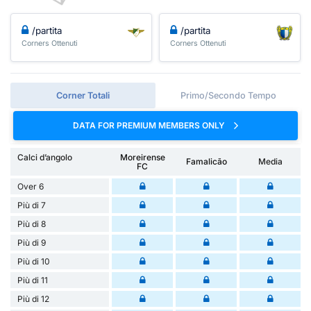
/partita
/partita
Corners Ottenuti
Corners Ottenuti
Corner Totali
Primo/Secondo Tempo
DATA FOR PREMIUM MEMBERS ONLY
Calci d’angolo
Moreirense
Famalicão
Media
FC
Over 6
Più di 7
Più di 8
Più di 9
Più di 10
Più di 11
Più di 12