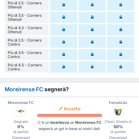
Più di 2.5 - Corners
Ottenuti
Più di 3.5 - Corners
Ottenuti
Più di 4.5 - Corners
Ottenuti
Più di 2.5 - Corners
Contro
Più di 3.5 - Corners
Contro
Più di 4.5 - Corners
Contro
Moreirense FC
segnerà?
Moreirense FC
Famalicão
Incerto
Segnato
Clean Sheets in
C'è un
incertezza
se
Moreirense FC
0%
50%
segnerà un gol in base ai nostri dati.
di partite
di partite
(Generale)
(Generale)