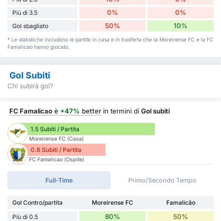
0%
0%
Più di 3.5
50%
10%
Gol sbagliato
* Le statistiche includono le partite in casa e in trasferta che la Moreirense FC e la FC
Famalicao hanno giocato.
Gol Subiti
Chi subirà gol?
FC Famalicao
è
+47%
better
in termini di
Gol subiti
1.5 Subiti / Partita
Moreirense FC (Casa)
0.8 Subiti / Partita
FC Famalicao (Ospite)
Full-Time
Primo/Secondo Tempo
Gol Contro/partita
Moreirense FC
Famalicão
80%
50%
Più di 0.5