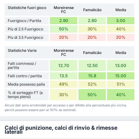
Statistiche fuori gioco
Moreirense
Famalicão
Media
FC
2.90
2.60
3.00
Fuorigioco / Partita
50%
30%
40%
Più di 2.5 Fuorigioco
20%
20%
20%
Più di 3.5 Fuorigioco
Statistiche Varie
Moreirense
Famalicão
Media
FC
Falli commessi /
12.70
12.50
13.00
partita
13.5
15.8
15.00
Falli contro / partita
49%
52%
51%
Media possesso palla
% di sorteggio FT (a
30%
50%
40%
tempo pieno)
Alcuni dati sono arrotondati per eccesso o per difetto alla percentuale più vicina,
perciò possono essere pari al 101% se sommati.
Calci di punizione, calci di rinvio & rimesse
laterali