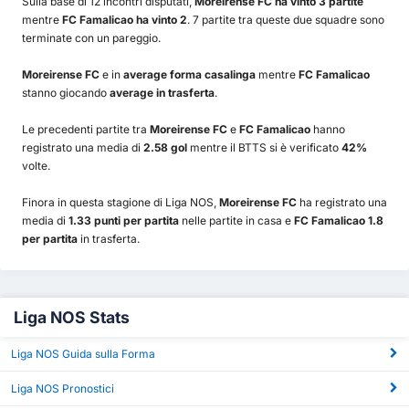
Sulla base di 12 incontri disputati,
Moreirense FC ha vinto 3 partite
mentre
FC Famalicao ha vinto 2
. 7 partite tra queste due squadre sono
terminate con un pareggio.
Moreirense FC
e in
average forma casalinga
mentre
FC Famalicao
stanno giocando
average in trasferta
.
Le precedenti partite tra
Moreirense FC
e
FC Famalicao
hanno
registrato una media di
2.58 gol
mentre il BTTS si è verificato
42%
volte.
Finora in questa stagione di Liga NOS,
Moreirense FC
ha registrato una
media di
1.33 punti per partita
nelle partite in casa e
FC Famalicao 1.8
per partita
in trasferta.
Liga NOS Stats
Liga NOS Guida sulla Forma
Liga NOS Pronostici