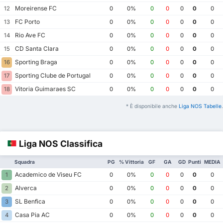
Moreirense FC
12
0
0%
0
0
0
0
0
FC Porto
13
0
0%
0
0
0
0
0
Rio Ave FC
14
0
0%
0
0
0
0
0
CD Santa Clara
15
0
0%
0
0
0
0
0
Sporting Braga
16
0
0%
0
0
0
0
0
Sporting Clube de Portugal
17
0
0%
0
0
0
0
0
Vitoria Guimaraes SC
18
0
0%
0
0
0
0
0
* È disponibile anche
Liga NOS Tabelle
.
Liga NOS Classifica
Squadra
PG
% Vittoria
GF
GA
GD
Punti
MEDIA
Academico de Viseu FC
1
0
0%
0
0
0
0
0
Alverca
2
0
0%
0
0
0
0
0
SL Benfica
3
0
0%
0
0
0
0
0
Casa Pia AC
4
0
0%
0
0
0
0
0