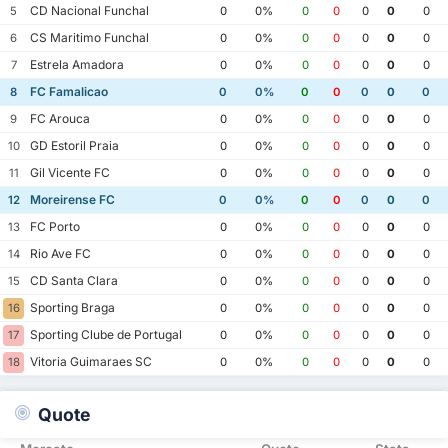
CD Nacional Funchal
5
0
0%
0
0
0
0
0
CS Maritimo Funchal
6
0
0%
0
0
0
0
0
Estrela Amadora
7
0
0%
0
0
0
0
0
FC Famalicao
8
0
0%
0
0
0
0
0
FC Arouca
9
0
0%
0
0
0
0
0
GD Estoril Praia
10
0
0%
0
0
0
0
0
Gil Vicente FC
11
0
0%
0
0
0
0
0
Moreirense FC
12
0
0%
0
0
0
0
0
FC Porto
13
0
0%
0
0
0
0
0
Rio Ave FC
14
0
0%
0
0
0
0
0
CD Santa Clara
15
0
0%
0
0
0
0
0
Sporting Braga
16
0
0%
0
0
0
0
0
Sporting Clube de Portugal
17
0
0%
0
0
0
0
0
Vitoria Guimaraes SC
18
0
0%
0
0
0
0
0
Quote