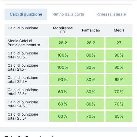
Calci di punizione
Rinvio dalla porta
Rimessa laterale
Calci di punizione
Moreirense
Famalicão
Media
FC
Media Calci di
26.2
28.2
27
Punizione Incontro
Calci di punizione
100%
80%
90%
totali 20.5+
Calci di punizione
100%
80%
90%
totali 21.5+
Calci di punizione
90%
80%
85%
totali 22.5+
Calci di punizione
60%
80%
70%
totali 23.5+
Calci di punizione
60%
80%
70%
totali 24.5+
Calci di punizione
60%
70%
65%
totali 25.5+