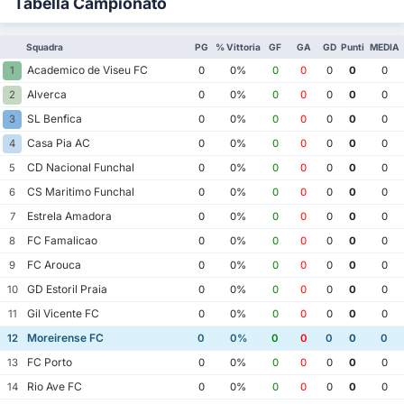
Tabella Campionato
Squadra
PG
% Vittoria
GF
GA
GD
Punti
MEDIA
Academico de Viseu FC
1
0
0%
0
0
0
0
0
Alverca
2
0
0%
0
0
0
0
0
SL Benfica
3
0
0%
0
0
0
0
0
Casa Pia AC
4
0
0%
0
0
0
0
0
CD Nacional Funchal
5
0
0%
0
0
0
0
0
CS Maritimo Funchal
6
0
0%
0
0
0
0
0
Estrela Amadora
7
0
0%
0
0
0
0
0
FC Famalicao
8
0
0%
0
0
0
0
0
FC Arouca
9
0
0%
0
0
0
0
0
GD Estoril Praia
10
0
0%
0
0
0
0
0
Gil Vicente FC
11
0
0%
0
0
0
0
0
Moreirense FC
12
0
0%
0
0
0
0
0
FC Porto
13
0
0%
0
0
0
0
0
Rio Ave FC
14
0
0%
0
0
0
0
0