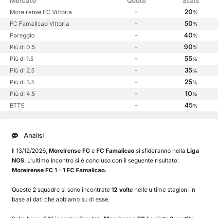
Mercato
Quote
Stats
-
20
Moreirense FC Vittoria
%
-
50
FC Famalicao Vittoria
%
-
40
Pareggio
%
-
90
Più di 0.5
%
-
55
Più di 1.5
%
-
35
Più di 2.5
%
-
25
Più di 3.5
%
-
10
Più di 4.5
%
-
45
BTTS
%
Analisi
Il 13/12/2026,
Moreirense FC
e
FC Famalicao
si sfideranno nella
Liga
NOS
. L'ultimo incontro si è concluso con il seguente risultato:
Moreirense FC 1 - 1 FC Famalicao.
Queste 2 squadre si sono incontrate
12 volte
nelle ultime stagioni in
base ai dati che abbiamo su di esse.