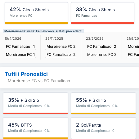
42%
33%
Clean Sheets
Clean Sheets
Moreirense FC
FC Famalicao
Moreirense FC vs FC Famalicao Risultati precedenti
10/4/2026
29/11/2025
21/9/2
23/2/2025
FC Famalicao
1
Moreirense FC
2
Morei
FC Famalicao
2
Moreirense FC
1
FC Famalicao
2
FC Fa
Moreirense FC
0
Tutti i Pronostici
- Moreirense FC vs FC Famalicao
35%
55%
Più di 2.5
Più di 1.5
Media di Campionato : 0%
Media di Campionato : 0%
45%
2
BTTS
Gol/Partita
Media di Campionato : 0%
Media di Campionato : 0