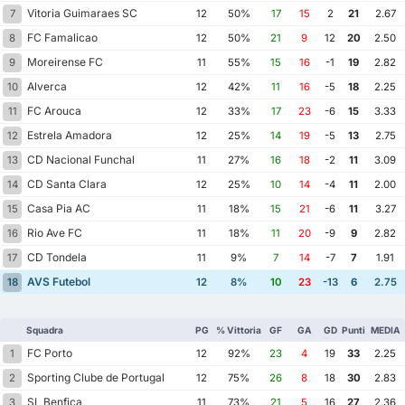
Vitoria Guimaraes SC
7
12
50%
17
15
2
21
2.67
FC Famalicao
8
12
50%
21
9
12
20
2.50
Moreirense FC
9
11
55%
15
16
-1
19
2.82
Alverca
10
12
42%
11
16
-5
18
2.25
FC Arouca
11
12
33%
17
23
-6
15
3.33
Estrela Amadora
12
12
25%
14
19
-5
13
2.75
CD Nacional Funchal
13
11
27%
16
18
-2
11
3.09
CD Santa Clara
14
12
25%
10
14
-4
11
2.00
Casa Pia AC
15
11
18%
15
21
-6
11
3.27
Rio Ave FC
16
11
18%
11
20
-9
9
2.82
CD Tondela
17
11
9%
7
14
-7
7
1.91
AVS Futebol
18
12
8%
10
23
-13
6
2.75
Squadra
PG
% Vittoria
GF
GA
GD
Punti
MEDIA
FC Porto
1
12
92%
23
4
19
33
2.25
Sporting Clube de Portugal
2
12
75%
26
8
18
30
2.83
SL Benfica
3
11
73%
21
5
16
27
2.36