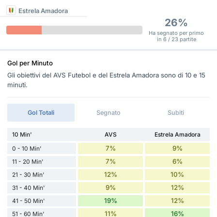
Estrela Amadora
26%
Ha segnato per primo
in 6 / 23 partite
Gol per Minuto
Gli obiettivi del AVS Futebol e del Estrela Amadora sono di 10 e 15
minuti.
Gol Totali
Segnato
Subiti
10 Min'
AVS
Estrela Amadora
7%
9%
0 - 10 Min'
7%
6%
11 - 20 Min'
12%
10%
21 - 30 Min'
9%
12%
31 - 40 Min'
19%
12%
41 - 50 Min'
11%
16%
51 - 60 Min'