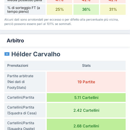
% di sorteggio FT (a
25%
36%
31%
tempo pieno)
Alcuni dati sono arrotondati per eccesso o per difetto alla percentuale più vicina,
perciò possono essere pari al 101% se sommati.
Arbitro
Hélder Carvalho
Prenotazioni
Stats
Partite arbitrate
(Nei dati di
19 Partite
FootyStats)
Cartellini/Partita
5.11 Cartellini
Cartellini/Partita
2.42 Cartellini
(Squadra di Casa)
Cartellini/Partita
2.68 Cartellini
(Squadra Ospite)