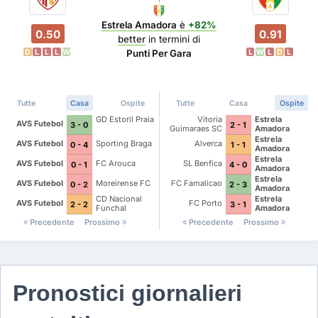
Estrela Amadora
è
+82%
0.50
0.91
better
in termini di
D
L
L
L
W
L
W
L
D
L
Punti Per Gara
Tutte
Casa
Ospite
Tutte
Casa
Ospite
GD Estoril Praia
Vitoria
Estrela
AVS Futebol
3 - 0
2 - 1
Guimaraes SC
Amadora
Estrela
AVS Futebol
Sporting Braga
Alverca
0 - 4
1 - 1
Amadora
Estrela
AVS Futebol
FC Arouca
SL Benfica
0 - 1
4 - 0
Amadora
Estrela
AVS Futebol
Moreirense FC
FC Famalicao
0 - 2
2 - 3
Amadora
CD Nacional
Estrela
AVS Futebol
FC Porto
2 - 2
3 - 1
Funchal
Amadora
Precedente
Prossimo
Precedente
Prossimo
Pronostici giornalieri