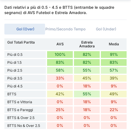
Dati relativi a più di 0.5 - 4.5 e BTTS (entrambe le squadre
segnano) di AVS Futebol e Estrela Amadora.
Gol (Over)
Primo/Secondo Tempo
Gol (Under)
Gol Totali Partita
Estrela
AVS
Media
Amadora
100%
82%
91%
Più di 0.5
83%
82%
83%
Più di 1.5
58%
55%
57%
Più di 2.5
33%
45%
39%
Più di 3.5
0%
18%
9%
Più di 4.5
42%
55%
49%
BTTS
0%
18%
9%
BTTS e Vittoria
25%
18%
22%
BTTS e Pareggi
0%
0%
0%
BTTS & Over 2.5
0%
0%
0%
BTTS No & Over 2.5