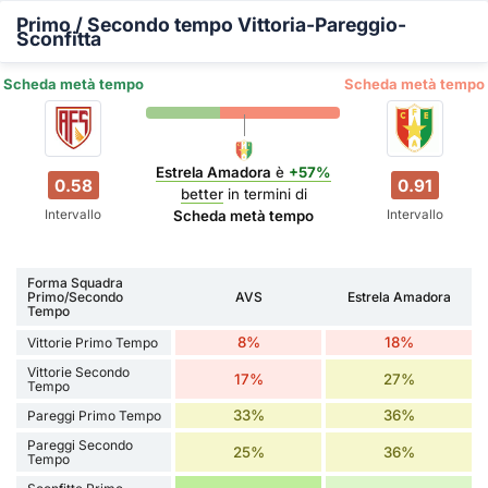
Primo / Secondo tempo Vittoria-Pareggio-
Sconfitta
Scheda metà tempo
Scheda metà tempo
Estrela Amadora
è
+57%
0.58
0.91
better
in termini di
Intervallo
Intervallo
Scheda metà tempo
Forma Squadra
Primo/Secondo
AVS
Estrela Amadora
Tempo
8%
18%
Vittorie Primo Tempo
Vittorie Secondo
17%
27%
Tempo
33%
36%
Pareggi Primo Tempo
Pareggi Secondo
25%
36%
Tempo