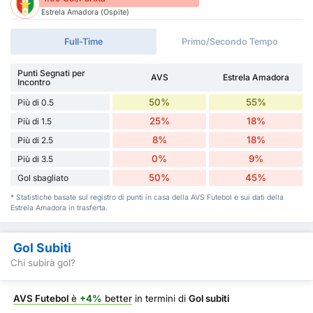
Estrela Amadora (Ospite)
Full-Time
Primo/Secondo Tempo
Punti Segnati per
AVS
Estrela Amadora
Incontro
50%
55%
Più di 0.5
25%
18%
Più di 1.5
8%
18%
Più di 2.5
0%
9%
Più di 3.5
50%
45%
Gol sbagliato
* Statistiche basate sul registro di punti in casa della AVS Futebol e sui dati della
Estrela Amadora in trasferta.
Gol Subiti
Chi subirà gol?
AVS Futebol
è
+4%
better
in termini di
Gol subiti