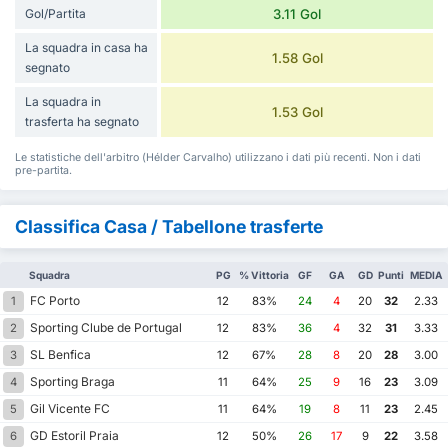
Gol/Partita
3.11 Gol
La squadra in casa ha
1.58 Gol
segnato
La squadra in
1.53 Gol
trasferta ha segnato
Le statistiche dell'arbitro (Hélder Carvalho) utilizzano i dati più recenti. Non i dati
pre-partita.
Classifica Casa / Tabellone trasferte
Squadra
PG
% Vittoria
GF
GA
GD
Punti
MEDIA
FC Porto
1
12
83%
24
4
20
32
2.33
Sporting Clube de Portugal
2
12
83%
36
4
32
31
3.33
SL Benfica
3
12
67%
28
8
20
28
3.00
Sporting Braga
4
11
64%
25
9
16
23
3.09
Gil Vicente FC
5
11
64%
19
8
11
23
2.45
GD Estoril Praia
6
12
50%
26
17
9
22
3.58