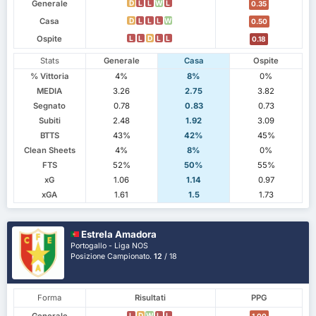
Generale
D
L
L
W
L
0.35
Casa
D
L
L
L
W
0.50
Ospite
L
L
D
L
L
0.18
Stats
Generale
Casa
Ospite
% Vittoria
4%
8%
0%
MEDIA
3.26
2.75
3.82
Segnato
0.78
0.83
0.73
Subiti
2.48
1.92
3.09
BTTS
43%
42%
45%
Clean Sheets
4%
8%
0%
FTS
52%
50%
55%
xG
1.06
1.14
0.97
xGA
1.61
1.5
1.73
Estrela Amadora
Portogallo - Liga NOS
Posizione Campionato.
12
/ 18
Forma
Risultati
PPG
Generale
L
D
W
L
L
1.00