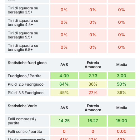
Tiri di squadra su
0%
0%
0%
bersaglio 3.5+
Tiri di squadra su
0%
0%
0%
bersaglio 4.5+
Tiri di squadra su
0%
0%
0%
bersaglio 5.5+
Tiri di squadra su
0%
0%
0%
bersaglio 6.5+
Statistiche fuori gioco
Estrela
AVS
Media
Amadora
4.09
2.73
3.00
Fuorigioco / Partita
64%
36%
50%
Più di 2.5 Fuorigioco
45%
27%
36%
Più di 3.5 Fuorigioco
Statistiche Varie
Estrela
AVS
Media
Amadora
Falli commessi /
14.25
16.27
15.00
partita
0
0
0.00
Falli contro / partita
41%
42%
42%
Media possesso palla