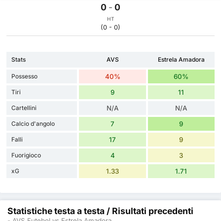
0
-
0
HT
(0 - 0)
Stats
AVS
Estrela Amadora
Possesso
40%
60%
Tiri
9
11
Cartellini
N/A
N/A
Calcio d'angolo
7
9
Falli
17
9
Fuorigioco
4
3
xG
1.33
1.71
Statistiche testa a testa / Risultati precedenti
- AVS Futebol vs Estrela Amadora