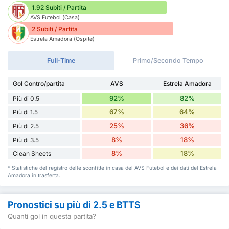
1.92 Subiti / Partita
AVS Futebol (Casa)
2 Subiti / Partita
Estrela Amadora (Ospite)
Full-Time
Primo/Secondo Tempo
Gol Contro/partita
AVS
Estrela Amadora
92%
82%
Più di 0.5
67%
64%
Più di 1.5
25%
36%
Più di 2.5
8%
18%
Più di 3.5
8%
18%
Clean Sheets
* Statistiche del registro delle sconfitte in casa del AVS Futebol e dei dati del Estrela
Amadora in trasferta.
Pronostici su più di 2.5 e BTTS
Quanti gol in questa partita?