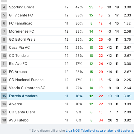
Sporting Braga
4
12
42%
23
13
10
19
3.00
Gil Vicente FC
5
12
33%
15
13
2
17
2.33
FC Famalicao
6
11
36%
8
12
-4
15
1.82
Moreirense FC
7
12
33%
14
17
-3
14
2.58
GD Estoril Praia
8
12
25%
20
25
-5
11
3.75
Casa Pia AC
9
12
25%
10
22
-12
11
2.67
CD Tondela
10
12
25%
10
22
-12
11
2.67
Rio Ave FC
11
12
17%
12
24
-12
11
3.00
FC Arouca
12
12
25%
15
29
-14
11
3.67
CD Nacional Funchal
13
12
17%
11
16
-5
10
2.25
Vitoria Guimaraes SC
14
11
27%
10
19
-9
10
2.64
Estrela Amadora
15
11
18%
12
22
-10
10
3.09
Alverca
16
11
18%
12
22
-10
8
3.09
CD Santa Clara
17
11
9%
8
15
-7
7
2.09
AVS Futebol
18
11
0%
8
34
-26
2
3.82
* Sono disponibili anche
Liga NOS Tabelle di casa e tabelle di trasferta
.