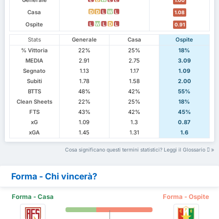
Casa
D
D
L
W
L
1.08
Ospite
L
W
L
D
L
0.91
Stats
Generale
Casa
Ospite
% Vittoria
22%
25%
18%
MEDIA
2.91
2.75
3.09
Segnato
1.13
1.17
1.09
Subiti
1.78
1.58
2.00
BTTS
48%
42%
55%
Clean Sheets
22%
25%
18%
FTS
43%
42%
45%
xG
1.09
1.3
0.87
xGA
1.45
1.31
1.6
Cosa significano questi termini statistici? Leggi il Glossario
Forma - Chi vincerà?
Forma - Casa
Forma - Ospite