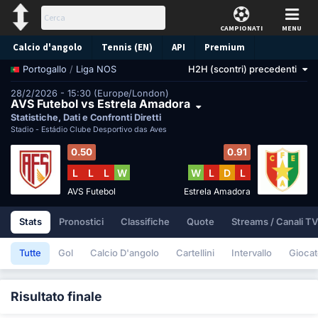
CAMPIONATI
MENU
Calcio d'angolo
Tennis (EN)
API
Premium
/
Liga NOS
H2H (scontri) precedenti
Portogallo
Pronostico
28/2/2026 - 15:30 (Europe/London)
AVS Futebol vs Estrela Amadora
Statistiche, Dati e Confronti Diretti
Stadio -
Estádio Clube Desportivo das Aves
0.50
0.91
L
L
L
W
W
L
D
L
AVS Futebol
Estrela Amadora
Stats
Pronostici
Classifiche
Quote
Streams / Canali TV
Tutte
Gol
Calcio D'angolo
Cartellini
Intervallo
Giocat
Risultato finale