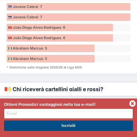
Jovane Cabral 7
Jovane Cabral 7
João Diogo Alves Rodrigues 6
João Diogo Alves Rodrigues 6
Abraham Marcus 5
Abraham Marcus 5
* Statistiche sulla stagione 2025/26 di Liga NOS
Chi riceverà cartellini gialli e rossi?
Ottieni Pronostici vantaggiosi nella tua e-mail!
Cartellini ricevuti
-
AVS
Cristian Castro Devenish 8
ISCRIVITI A PREMIUM. GUADAGNA SUBITO.
Cristian Castro Devenish 8