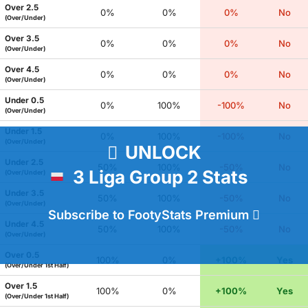
Over 2.5
0%
0%
0%
No
(Over/Under)
Over 3.5
0%
0%
0%
No
(Over/Under)
Over 4.5
0%
0%
0%
No
(Over/Under)
Under 0.5
0%
100%
-100%
No
(Over/Under)
Under 1.5
0%
100%
-100%
No
(Over/Under)
UNLOCK
Under 2.5
50%
100%
-50%
No
3 Liga Group 2 Stats
(Over/Under)
Under 3.5
50%
100%
-50%
No
(Over/Under)
Subscribe to FootyStats Premium
Under 4.5
50%
100%
-50%
No
(Over/Under)
Over 0.5
100%
0%
+100%
Yes
(Over/Under 1st Half)
Over 1.5
100%
0%
+100%
Yes
(Over/Under 1st Half)