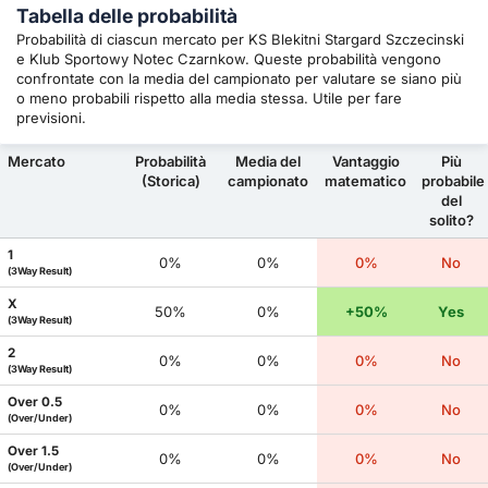
Tabella delle probabilità
Probabilità di ciascun mercato per KS Blekitni Stargard Szczecinski
e Klub Sportowy Notec Czarnkow. Queste probabilità vengono
confrontate con la media del campionato per valutare se siano più
o meno probabili rispetto alla media stessa. Utile per fare
previsioni.
Mercato
Probabilità
Media del
Vantaggio
Più
(Storica)
campionato
matematico
probabile
del
solito?
1
0%
0%
0%
No
(3Way Result)
X
50%
0%
+50%
Yes
(3Way Result)
2
0%
0%
0%
No
(3Way Result)
Over 0.5
0%
0%
0%
No
(Over/Under)
Over 1.5
0%
0%
0%
No
(Over/Under)