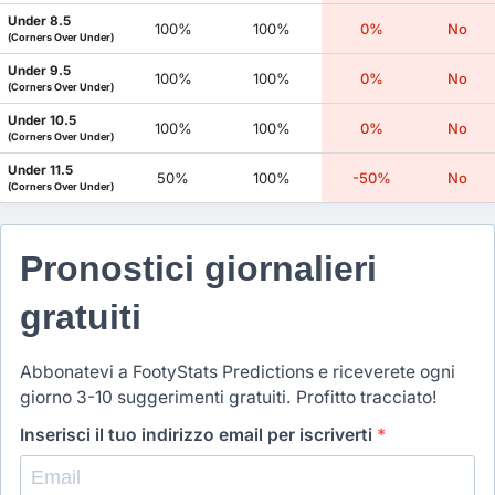
Under 8.5
100%
100%
0%
No
(Corners Over Under)
Under 9.5
100%
100%
0%
No
(Corners Over Under)
Under 10.5
100%
100%
0%
No
(Corners Over Under)
Under 11.5
50%
100%
-50%
No
(Corners Over Under)
Pronostici giornalieri
gratuiti
Abbonatevi a FootyStats Predictions e riceverete ogni
giorno 3-10 suggerimenti gratuiti. Profitto tracciato!
Inserisci il tuo indirizzo email per iscriverti
*