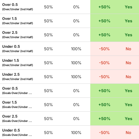
Over 0.5
50%
0%
+50%
Yes
(Over/Under 2nd Half)
Over 1.5
50%
0%
+50%
Yes
(Over/Under 2nd Half)
Over 2.5
50%
0%
+50%
Yes
(Over/Under 2nd Half)
Under 0.5
50%
100%
-50%
No
(Over/Under 2nd Half)
Under 1.5
50%
100%
-50%
No
(Over/Under 2nd Half)
Under 2.5
50%
100%
-50%
No
(Over/Under 2nd Half)
Over 0.5
50%
0%
+50%
Yes
(Goals Over/Under 2nd Half)
Over 1.5
50%
0%
+50%
Yes
(Goals Over/Under 2nd Half)
Over 2.5
50%
0%
+50%
Yes
(Goals Over/Under 2nd Half)
Under 0.5
50%
100%
-50%
No
(Goals Over/Under 2nd Half)