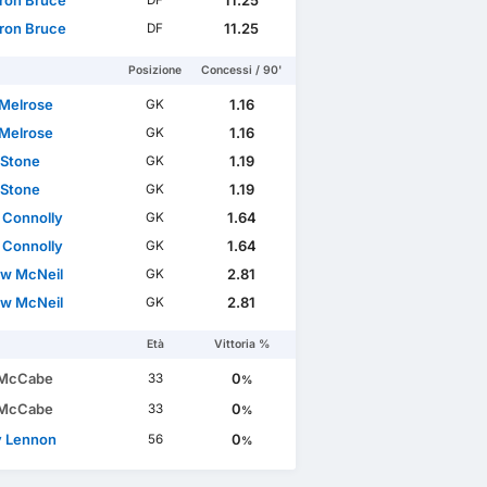
on Bruce
11.25
DF
on Bruce
11.25
DF
Posizione
Concessi / 90'
Melrose
1.16
GK
Melrose
1.16
GK
 Stone
1.19
GK
 Stone
1.19
GK
 Connolly
1.64
GK
 Connolly
1.64
GK
w McNeil
2.81
GK
w McNeil
2.81
GK
Età
Vittoria %
 McCabe
0
33
%
 McCabe
0
33
%
 Lennon
0
56
%