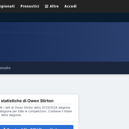
pionati
Pronostici
Altro
Accedi
assate
 statistiche di Owen Stirton
tti i dati di Owen Stirton dalla 2023/2024 stagione
stagione per tutte le competizioni. Contiene il totale
 della stagione.