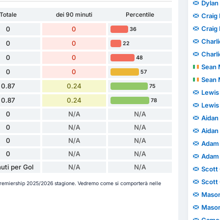
Dylan
Totale
dei 90 minuti
Percentile
Craig
Craig
0
0
36
Charl
0
0
22
Charl
0
0
48
Sean 
0
0
57
Sean 
0.87
0.24
75
Lewis
0.87
0.24
78
Lewis
0
N/A
N/A
Aidan
0
N/A
N/A
Aidan
0
N/A
N/A
Adam 
0
N/A
N/A
Adam 
uti per Gol
N/A
N/A
Scott
Scott
 Premiership 2025/2026 stagione. Vedremo come si comporterà nelle
Mason
Mason