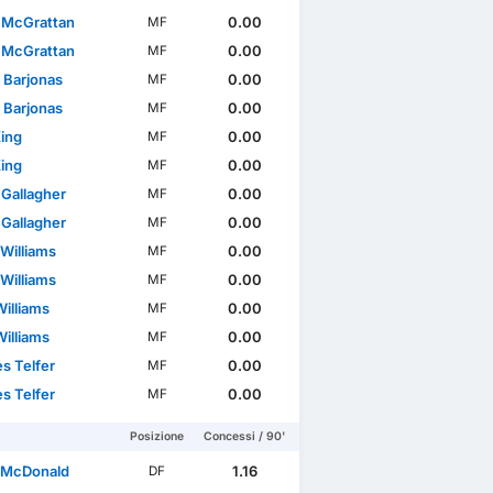
 McGrattan
0.00
MF
 McGrattan
0.00
MF
 Barjonas
0.00
MF
 Barjonas
0.00
MF
King
0.00
MF
King
0.00
MF
 Gallagher
0.00
MF
 Gallagher
0.00
MF
Williams
0.00
MF
Williams
0.00
MF
Williams
0.00
MF
Williams
0.00
MF
s Telfer
0.00
MF
s Telfer
0.00
MF
Posizione
Concessi / 90'
 McDonald
1.16
DF