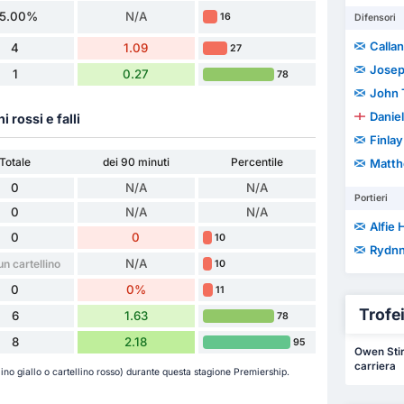
5.00%
N/A
16
Difensori
Callan
4
1.09
27
Josep
1
0.27
78
John 
Danie
ni rossi e falli
Finlay
Totale
dei 90 minuti
Percentile
Matth
0
N/A
N/A
Portieri
0
N/A
N/A
Alfie 
0
0
10
Rydnn
N/A
n cartellino
10
0
0%
11
Trofei 
6
1.63
78
8
2.18
95
Owen Stirt
carriera
ino giallo o cartellino rosso) durante questa stagione Premiership.