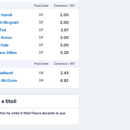
Posizione
Concessi / 90'
 Hamill
2.00
DF
h Mcgrath
2.00
DF
Tod
2.67
DF
l Armer
3.00
DF
 Hale
3.00
DF
ew Gillies
5.29
DF
Posizione
Concessi / 90'
Halliwell
2.45
GK
 McGuire
6.92
GK
e titoli
on ha vinto 0 titoli finora durante la sua