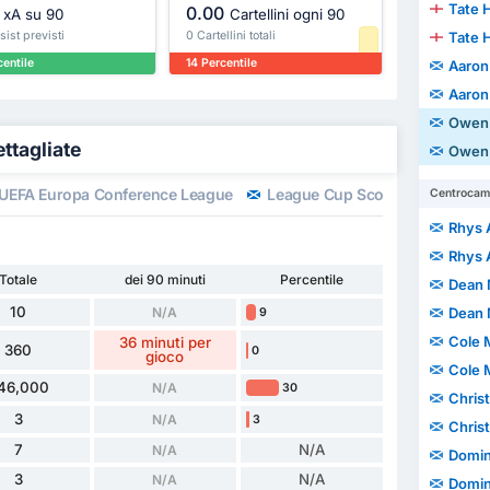
Tate H
0.00
xA su 90
Cartellini ogni 90
sist previsti
0 Cartellini totali
Tate H
entile
14 Percentile
Aaron
Aaron
Owen 
ttagliate
Owen 
UEFA Europa Conference League
League Cup Scozzese
Chal
Centrocamp
Rhys 
Rhys 
Totale
dei 90 minuti
Percentile
Dean 
10
N/A
Dean 
9
Cole 
36 minuti per
360
0
gioco
Cole 
46,000
N/A
30
Christop
3
N/A
3
Christop
7
N/A
N/A
Domin
3
N/A
N/A
Domin