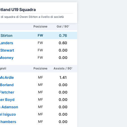
tland U19 Squadra
i squadra di Owen Stirton a livello di società
Posizione
Gol / 90'
Stirton
0.76
FW
Landers
0.60
FW
 Stewart
0.00
FW
 Mooney
0.00
FW
isti
Posizione
Assists / 90'
McArdle
1.41
MF
 Borland
0.00
MF
Fletcher
0.00
MF
her Boyd
0.00
MF
m Adamson
0.00
MF
l Isiguzo
0.00
MF
Chambers
0.00
MF