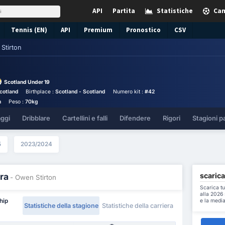
API
Partita
Statistiche
Cam
Tennis (EN)
API
Premium
Pronostico
CSV
Stirton
Scotland Under 19
cotland
Birthplace :
Scotland - Scotland
Numero kit :
#42
m
Peso :
70kg
aggi
Dribblare
Cartellini e falli
Difendere
Rigori
Stagioni p
5
2023/2024
scarica
ra
- Owen Stirton
Scarica tu
alla 2026 
e la media
hip
Statistiche della stagione
Statistiche della carriera