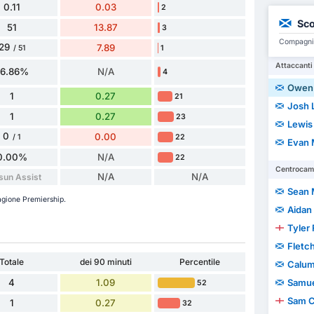
0.11
0.03
2
Sco
51
13.87
3
Compagni d
29
7.89
1
/ 51
Attaccanti
56.86%
N/A
4
Owen 
1
0.27
21
Josh 
1
0.27
23
Lewis
0
0.00
22
/ 1
Evan
0.00%
N/A
22
Centrocamp
N/A
N/A
sun Assist
Sean 
tagione Premiership.
Aidan
Tyler 
Fletc
Totale
dei 90 minuti
Percentile
Calu
4
1.09
Samue
52
Sam 
1
0.27
32