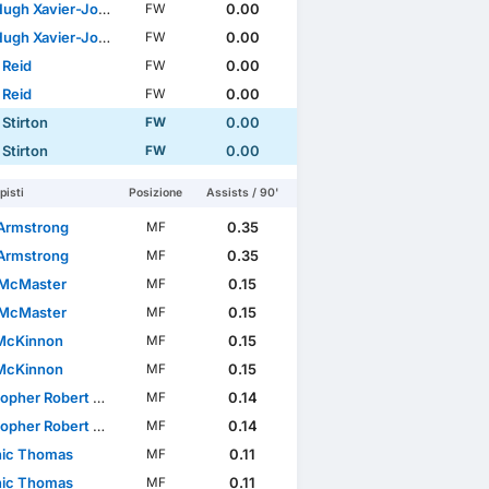
ugh Xavier-Jones
0.00
FW
ugh Xavier-Jones
0.00
FW
 Reid
0.00
FW
 Reid
0.00
FW
Stirton
0.00
FW
Stirton
0.00
FW
lenge Cup
Coppa Scozzese
Qualificazione ai Campionati E
isti
Posizione
Assists / 90'
Armstrong
0.35
MF
Armstrong
0.35
MF
McMaster
0.15
MF
McMaster
0.15
MF
McKinnon
0.15
MF
McKinnon
0.15
MF
her Robert Mochrie
0.14
MF
her Robert Mochrie
0.14
MF
ic Thomas
0.11
MF
ic Thomas
0.11
MF