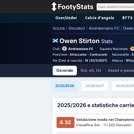
Over/Under
Calcio d'angolo
BTTS
Scozia
/
Giocatori
/
Airdrieonians FC
/
Owen 
Owen Stirton
Stats
Club :
Airdrieonians FC
Squadra Nazionale :
Posizione :
Attaccante - Centravanti
Nazionalità :
S
Età (Data di nascita) :
19 (30/1/2007)
Altezza :
191c
Generale
Gol, xG, tiri
Assist e pass
2025/2026
2026/2027
2024/202
2025/2026 e statistiche carrie
Valutazione media nel Champions
4.32
Classifica Gol : -1 / 222 Giocatori