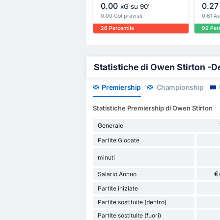
0.00
0.27
xG su 90'
0.00 Gol previsti
0.61 As
26 Percentile
99 Perc
Statistiche di Owen Stirton -De
Premiership
Championship
Statistiche Premiership di Owen Stirton
Generale
Partite Giocate
minuti
€
Salario Annuo
Partite iniziate
Partite sostituite (dentro)
Partite sostituite (fuori)