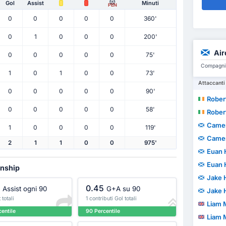
Gol
Assist
Minuti
PEN
0
0
0
0
0
360'
0
1
0
0
0
200'
Air
0
0
0
0
0
75'
Compagni d
1
0
1
0
0
73'
Attaccanti
0
0
0
0
0
90'
Rober
0
0
0
0
0
58'
Rober
Came
1
0
0
0
0
119'
Came
2
1
1
0
0
975'
Euan 
Euan 
onship
Jake 
0.45
Assist ogni 90
G+A su 90
Jake 
 totali
1 contributi Gol totali
Liam 
entile
90 Percentile
Liam 