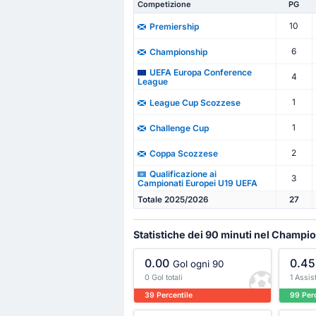
Competizione
PG
10
Premiership
6
Championship
UEFA Europa Conference
4
League
1
League Cup Scozzese
1
Challenge Cup
2
Coppa Scozzese
Qualificazione ai
3
Campionati Europei U19 UEFA
Totale 2025/2026
27
Statistiche dei 90 minuti nel Champi
0.00
0.45
Gol ogni 90
0 Gol totali
1 Assist
39 Percentile
99 Perc