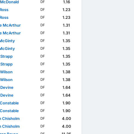
 McDonald
1.16
DF
 Ross
1.23
DF
 Ross
1.23
DF
ie McArthur
1.31
DF
ie McArthur
1.31
DF
McGinty
1.35
DF
McGinty
1.35
DF
 Strapp
1.35
DF
 Strapp
1.35
DF
 Wilson
1.38
DF
 Wilson
1.38
DF
Devine
1.64
DF
Devine
1.64
DF
 Constable
1.90
DF
 Constable
1.90
DF
 Chisholm
4.00
DF
 Chisholm
4.00
DF