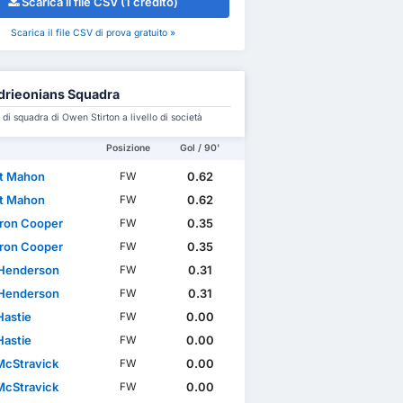
Scarica il file CSV (1 credito)
Scarica il file CSV di prova gratuito »
drieonians Squadra
i squadra di Owen Stirton a livello di società
Posizione
Gol / 90'
t Mahon
0.62
FW
t Mahon
0.62
FW
ron Cooper
0.35
FW
ron Cooper
0.35
FW
Henderson
0.31
FW
Henderson
0.31
FW
Hastie
0.00
FW
Hastie
0.00
FW
McStravick
0.00
FW
McStravick
0.00
FW