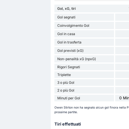
Gol, xG, tiri
Gol segnati
Coinvolgimento Gol
Gol in casa
Gol in trasferta
Gol previsti (xG)
Non-penalità xG (npxG)
Rigori Segnati
Triplette
3 o più Gol
2 o più Gol
0 Min
Minuti per Gol
Owen Stirton non ha segnato alcun gol finora nella
prossime partite.
Tiri effettuati