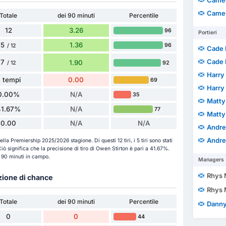
Camer
Camer
Totale
dei 90 minuti
Percentile
12
3.26
96
Portieri
5
1.36
96
/ 12
Cade 
Cade 
7
1.90
92
/ 12
Harry
 tempi
0.00
69
Harry
0.00%
N/A
35
Matty
41.67%
N/A
77
Matty
0.00
N/A
N/A
Andre
Andre
nella Premiership 2025/2026 stagione. Di questi 12 tiri, i 5 tiri sono stati
. Ciò significa che la precisione di tiro di Owen Stirton è pari a 41.67%.
r 90 minuti in campo.
Managers
Rhys
azione di chance
Rhys
Totale
dei 90 minuti
Percentile
Danny
0
0
44