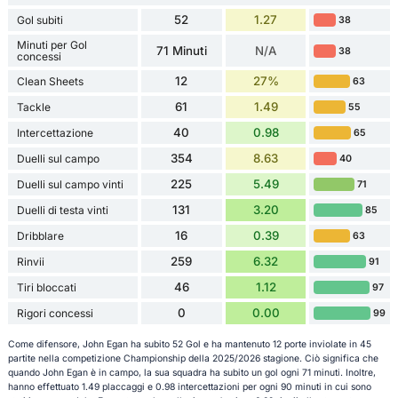
52
1.27
Gol subiti
38
Minuti per Gol
71 Minuti
N/A
38
concessi
12
27%
Clean Sheets
63
61
1.49
Tackle
55
40
0.98
Intercettazione
65
354
8.63
Duelli sul campo
40
225
5.49
Duelli sul campo vinti
71
131
3.20
Duelli di testa vinti
85
16
0.39
Dribblare
63
259
6.32
Rinvii
91
46
1.12
Tiri bloccati
97
0
0.00
Rigori concessi
99
Come difensore, John Egan ha subito 52 Gol e ha mantenuto 12 porte inviolate in 45
partite nella competizione Championship della 2025/2026 stagione. Ciò significa che
quando John Egan è in campo, la sua squadra ha subito un gol ogni 71 minuti. Inoltre,
hanno effettuato 1.49 placcaggi e 0.98 intercettazioni per ogni 90 minuti in cui sono