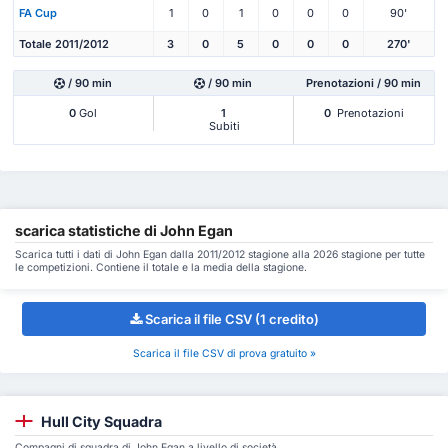
FA Cup
1
0
1
0
0
0
90'
Totale 2011/2012
3
0
5
0
0
0
270'
/ 90 min
/ 90 min
Prenotazioni / 90 min
0
Gol
1
0
Prenotazioni
Subiti
scarica statistiche di John Egan
Scarica tutti i dati di John Egan dalla 2011/2012 stagione alla 2026 stagione per tutte
le competizioni. Contiene il totale e la media della stagione.
Scarica il file CSV (1 credito)
Scarica il file CSV di prova gratuito »
Hull City Squadra
Compagni di squadra di John Egan a livello di società