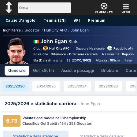
CAMPIONATI
MENU
Calcio d'angolo
Tennis (EN)
API
Premium
Inghilterra
/
Giocatori
/
Hull City AFC
/
John Egan
Pronostico
John Egan
Stats
Club :
Hull City AFC
Squadra Nazionale :
Republic of Ire
Posizione :
Difensore - Difensore centrale
Nazionalità :
Republic 
Età (Data di nascita) :
33 (20/10/1992)
Altezza :
185cm
Peso :
7
Generale
Gol, xG, tiri
Assist e passaggi
Dribblare
Cartell
2025/2026
2024/2025
2023/2024
2022/2023
202
2025/2026 e statistiche carriera
- John Egan
Valutazione media nel Championship
6.73
Classifica Gol Subiti : 154 / 253 Giocatori
Statistiche della stagione
Statistiche della carriera