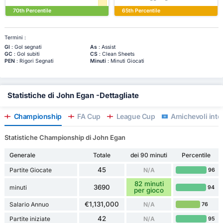
70th Percentile
65th Percentile
Termini :
Gl
: Gol segnati
As
: Assist
GC
: Gol subiti
CS
: Clean Sheets
PEN
: Rigori Segnati
Minuti
: Minuti Giocati
Statistiche di John Egan -Dettagliate
Championship
FA Cup
League Cup
Amichevoli inte
Statistiche Championship di John Egan
Generale
Totale
dei 90 minuti
Percentile
45
Partite Giocate
N/A
96
82 minuti
3690
minuti
94
per gioco
€1,131,000
Salario Annuo
N/A
76
42
Partite iniziate
N/A
95