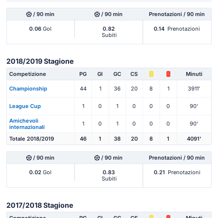
/ 90 min
/ 90 min
Prenotazioni / 90 min
0.06
Gol
0.82
0.14
Prenotazioni
Subiti
2018/2019 Stagione
Competizione
PG
Gl
GC
CS
Minuti
Championship
44
1
36
20
8
1
3911'
League Cup
1
0
1
0
0
0
90'
Amichevoli
1
0
1
0
0
0
90'
internazionali
Totale 2018/2019
46
1
38
20
8
1
4091'
/ 90 min
/ 90 min
Prenotazioni / 90 min
0.02
Gol
0.83
0.21
Prenotazioni
Subiti
2017/2018 Stagione