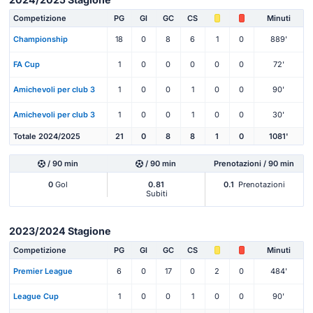
Competizione
PG
Gl
GC
CS
Minuti
Championship
18
0
8
6
1
0
889'
FA Cup
1
0
0
0
0
0
72'
Amichevoli per club 3
1
0
0
1
0
0
90'
Amichevoli per club 3
1
0
0
1
0
0
30'
Totale 2024/2025
21
0
8
8
1
0
1081'
/ 90 min
/ 90 min
Prenotazioni / 90 min
0
Gol
0.81
0.1
Prenotazioni
Subiti
2023/2024 Stagione
Competizione
PG
Gl
GC
CS
Minuti
Premier League
6
0
17
0
2
0
484'
League Cup
1
0
0
1
0
0
90'