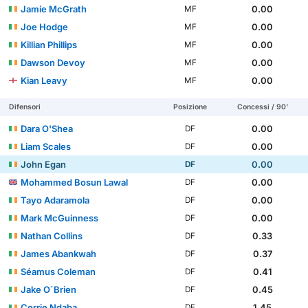
Jamie McGrath
0.00
MF
Joe Hodge
0.00
MF
Killian Phillips
0.00
MF
Dawson Devoy
0.00
MF
Kian Leavy
0.00
MF
Difensori
Posizione
Concessi / 90'
Dara O'Shea
0.00
DF
Liam Scales
0.00
DF
John Egan
0.00
DF
Mohammed Bosun Lawal
0.00
DF
Tayo Adaramola
0.00
DF
Mark McGuinness
0.00
DF
Nathan Collins
0.33
DF
James Abankwah
0.37
DF
Séamus Coleman
0.41
DF
Jake O´Brien
0.45
DF
Corrie Ndaba
1.45
DF