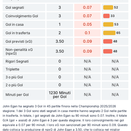
3
0.07
Gol segnati
52
3
0.07
Coinvolgimento Gol
33
1
0.05
Gol in casa
53
2
0.1
Gol in trasferta
65
3.50
0.09
Gol previsti (xG)
48
Non-penalità xG
3.50
0.09
48
(npxG)
0
N/A
N/A
Rigori Segnati
0
N/A
N/A
Triplette
0
N/A
N/A
3 o più Gol
0
N/A
N/A
2 o più Gol
1230 Minuti
N/A
N/A
Minuti per Gol
per Gol
John Egan ha segnato 3 Gol in 45 partite finora nella Championship 2025/2026
stagione. 1 dei 3 Gol sono stati segnati in casa mentre hanno segnato 2 Gol nelle partite
in trasferta. In totale, i gol segnati da John Egan su 90 minuti sono 0.07. Inoltre, il totale
G/A (gol + assist) di John Egan è 3 per questa stagione. Il loro coinvolgimento nei gol
equivale a 0.07 per 90 minuti. I loro xG non sanzionati per 90 minuti sono 0.09. Questo
dato colloca la produzione di npxG di John Egan a 3.50, che lo colloca nel miglior