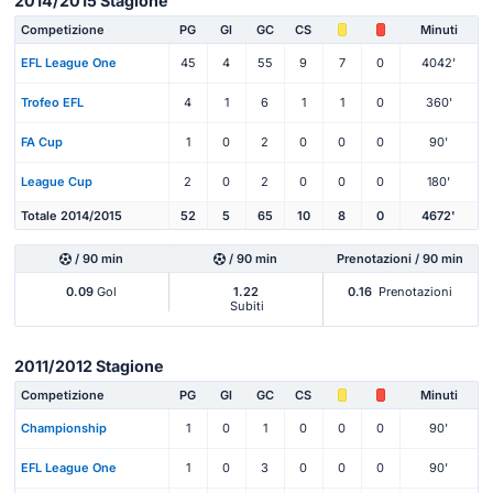
2014/2015 Stagione
Competizione
PG
Gl
GC
CS
Minuti
EFL League One
45
4
55
9
7
0
4042'
Trofeo EFL
4
1
6
1
1
0
360'
FA Cup
1
0
2
0
0
0
90'
League Cup
2
0
2
0
0
0
180'
Totale 2014/2015
52
5
65
10
8
0
4672'
/ 90 min
/ 90 min
Prenotazioni / 90 min
0.09
Gol
1.22
0.16
Prenotazioni
Subiti
2011/2012 Stagione
Competizione
PG
Gl
GC
CS
Minuti
Championship
1
0
1
0
0
0
90'
EFL League One
1
0
3
0
0
0
90'