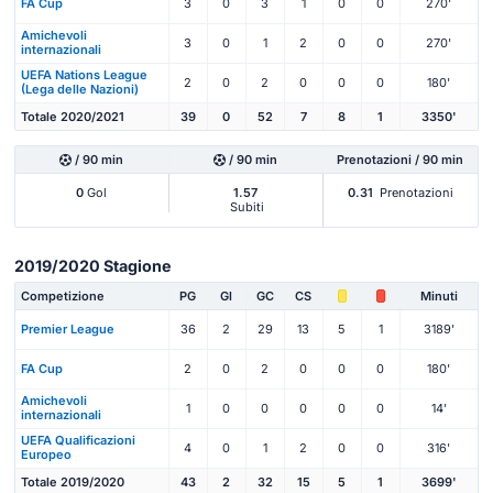
FA Cup
3
0
3
1
0
0
270'
Amichevoli
3
0
1
2
0
0
270'
internazionali
UEFA Nations League
2
0
2
0
0
0
180'
(Lega delle Nazioni)
Totale 2020/2021
39
0
52
7
8
1
3350'
/ 90 min
/ 90 min
Prenotazioni / 90 min
0
Gol
1.57
0.31
Prenotazioni
Subiti
2019/2020 Stagione
Competizione
PG
Gl
GC
CS
Minuti
Premier League
36
2
29
13
5
1
3189'
FA Cup
2
0
2
0
0
0
180'
Amichevoli
1
0
0
0
0
0
14'
internazionali
UEFA Qualificazioni
4
0
1
2
0
0
316'
Europeo
Totale 2019/2020
43
2
32
15
5
1
3699'