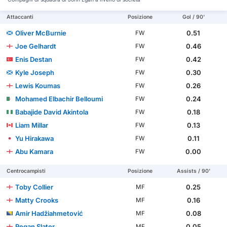
Attaccanti
Posizione
Gol / 90'
Oliver McBurnie
0.51
FW
Joe Gelhardt
0.46
FW
Enis Destan
0.42
FW
Kyle Joseph
0.30
FW
Lewis Koumas
0.26
FW
Mohamed Elbachir Belloumi
0.24
FW
Babajide David Akintola
0.18
FW
Liam Millar
0.13
FW
Yu Hirakawa
0.11
FW
Abu Kamara
0.00
FW
Centrocampisti
Posizione
Assists / 90'
Toby Collier
0.25
MF
Matty Crooks
0.16
MF
Amir Hadžiahmetović
0.08
MF
Regan Slater
0.05
MF