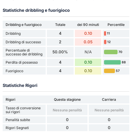
Statistiche dribbling e fuorigioco
Dribbling e fuorigioco
Totale
dei 90 minuti
Percentile
4
0.10
Dribbling
11
2
0.05
Dribbling di successo
12
Percentuale di
50.00%
N/A
70
successo dei dribbling
4
0.10
Perdita di possesso
88
4
0.10
Fuorigioco
57
Statistiche Rigori
Rigori
Questa stagione
Carriera
Tasso di conversione
Nessuna penalità
Nessuna penalità
sui rigori
0
0
Penalità subite
0
0
Rigori Segnati