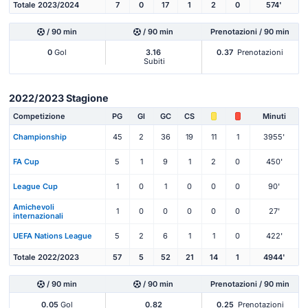
Totale 2023/2024
7
0
17
1
2
0
574'
/ 90 min
/ 90 min
Prenotazioni / 90 min
0
Gol
3.16
0.37
Prenotazioni
Subiti
2022/2023 Stagione
Competizione
PG
Gl
GC
CS
Minuti
Championship
45
2
36
19
11
1
3955'
FA Cup
5
1
9
1
2
0
450'
League Cup
1
0
1
0
0
0
90'
Amichevoli
1
0
0
0
0
0
27'
internazionali
UEFA Nations League
5
2
6
1
1
0
422'
Totale 2022/2023
57
5
52
21
14
1
4944'
/ 90 min
/ 90 min
Prenotazioni / 90 min
0.05
Gol
0.82
0.25
Prenotazioni