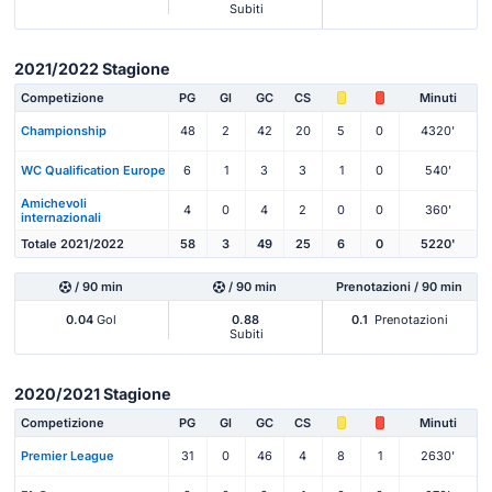
Subiti
2021/2022 Stagione
Competizione
PG
Gl
GC
CS
Minuti
Championship
48
2
42
20
5
0
4320'
WC Qualification Europe
6
1
3
3
1
0
540'
Amichevoli
4
0
4
2
0
0
360'
internazionali
Totale 2021/2022
58
3
49
25
6
0
5220'
/ 90 min
/ 90 min
Prenotazioni / 90 min
0.04
Gol
0.88
0.1
Prenotazioni
Subiti
2020/2021 Stagione
Competizione
PG
Gl
GC
CS
Minuti
Premier League
31
0
46
4
8
1
2630'