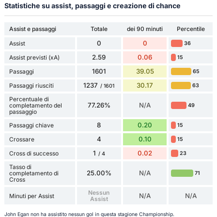
Statistiche su assist, passaggi e creazione di chance
Assist e passaggi
Totale
dei 90 minuti
Percentile
0
0
Assist
36
2.59
0.06
Assist previsti (xA)
15
1601
39.05
Passaggi
65
1237
30.17
Passaggi riusciti
63
/ 1601
Percentuale di
77.26%
N/A
completamento del
49
passaggio
8
0.20
Passaggi chiave
15
4
0.10
Crossare
15
1
0.02
Cross di successo
23
/ 4
Tasso di
25.00%
N/A
completamento di
71
Cross
Nessun
N/A
N/A
Minuti per Assist
Assist
John Egan non ha assistito nessun gol in questa stagione Championship.