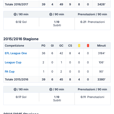
Totale 2016/2017
39
4
49
9
8
0
3426'
/ 90 min
/ 90 min
Prenotazioni / 90 min
0.12
Gol
1.19
0.21
Prenotazioni
Subiti
2015/2016 Stagione
Competizione
PG
Gl
GC
CS
Minuti
EFL League One
36
6
42
8
4
0
3184'
League Cup
2
0
1
0
0
0
106'
FA Cup
1
0
2
0
0
0
90'
Totale 2015/2016
39
6
45
8
4
0
3380'
/ 90 min
/ 90 min
Prenotazioni / 90 min
0.17
Gol
1.19
0.11
Prenotazioni
Subiti