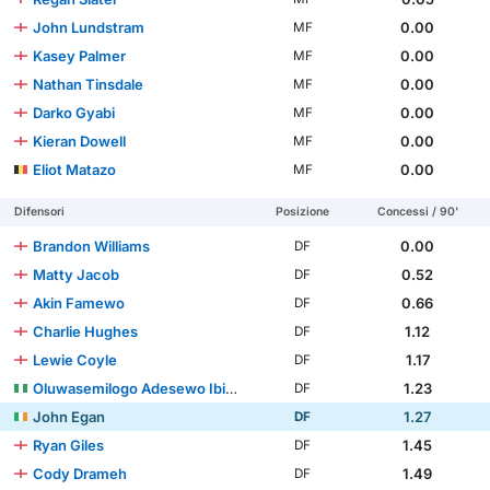
John Lundstram
0.00
MF
Kasey Palmer
0.00
MF
Nathan Tinsdale
0.00
MF
Darko Gyabi
0.00
MF
Kieran Dowell
0.00
MF
Eliot Matazo
0.00
MF
Difensori
Posizione
Concessi / 90'
Brandon Williams
0.00
DF
Matty Jacob
0.52
DF
Akin Famewo
0.66
DF
Charlie Hughes
1.12
DF
Lewie Coyle
1.17
DF
Oluwasemilogo Adesewo Ibidapo Ajayi
1.23
DF
John Egan
1.27
DF
Ryan Giles
1.45
DF
Cody Drameh
1.49
DF