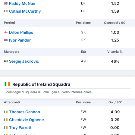
Paddy McNair
1.52
DF
Cathal McCarthy
1.59
DF
Portieri
Posizione
Concessi / 90'
Dillon Phillips
1.00
GK
Ivor Pandur
1.25
GK
Managers
Età
Vittoria %
Sergej Jakirovic
46
49
%
Republic of Ireland Squadra
I compagni di squadra di John Egan a livello internazionale
Attaccanti
Posizione
Gol / 90'
Thomas Cannon
4.09
FW
Chiedozie Ogbene
0.29
FW
Troy Parrott
0.00
FW