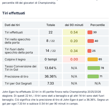
percentile 48 dei giocatori di Championship.
Tiri effettuati
Dati dei tiri
Totale
dei 90 minuti
Percentile
22
0.54
Tiri effettuati
30
Tiri nello specchio
8
0.20
40
/ 22
della porta
Tiri fuori dallo
14
0.34
25
/ 22
specchio della porta
0 tempi
0.00
Colpire il legno
65
Tasso Conversione dei
13.64%
N/A
78
Tiri in Gol
36.36%
N/A
Precisione di tiro
71
7.33
N/A
N/A
Tiri per Gol Segnati
John Egan ha effettuato 22 tiri in 45 partite finora nella Championship 2025/2026
stagione. Di questi 22 tiri, i 8 tiri sono stati a bersaglio e gli altri 14 tiri sono stati fuori
bersaglio. Ciò significa che la precisione di tiro di John Egan è pari a 36.36%. Segna un
gol per ogni 7.33 tiri e subisce 0.54 tiri per 90 minuti in campo.