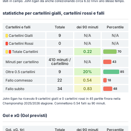
stati in campo. John Egan sta anche collezionando circa 6.32 rinvii allo stesso tempo.
statistiche per cartellini gialli, cartellini rossi e falli
Cartellini e falli
Totale
dei 90 minuti
Percentile
9
N/A
N/A
Cartellini Gialli
0
N/A
N/A
Cartellini Rossi
9
0.22
Totale Cartellini
70
410 minuti /
N/A
Minuti per cartellino
43
cartellino
9
20%
Oltre 0.5 cartellini
85
22
0.54
Fallo commesso
18
34
0.83
Fallo subito
48
John Egan ha ricevuto 9 cartellini gialli e 0 cartellini rossi in 45 partite finora nella
Championship 2025/2026 stagione. Commettono 0.54 falli su 90 minuti.
Gol e xG (Gol previsti)
Gol, xG, tiri
Totale
dei 90 minuti
Percentile