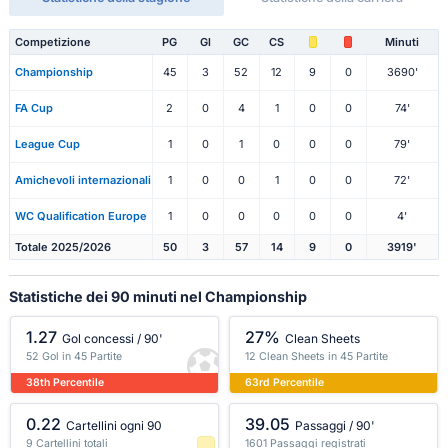
Competizione
PG
Gl
GC
CS
Minuti
Championship
45
3
52
12
9
0
3690'
FA Cup
2
0
4
1
0
0
74'
League Cup
1
0
1
0
0
0
79'
Amichevoli internazionali
1
0
0
1
0
0
72'
WC Qualification Europe
1
0
0
0
0
0
4'
Totale 2025/2026
50
3
57
14
9
0
3919'
Statistiche dei 90 minuti nel Championship
1.27
27%
Gol concessi / 90'
Clean Sheets
52 Gol in 45 Partite
12 Clean Sheets in 45 Partite
38th Percentile
63rd Percentile
0.22
39.05
Cartellini ogni 90
Passaggi / 90'
9 Cartellini totali
1601 Passaggi registrati