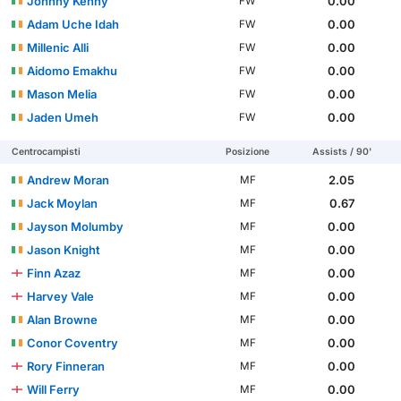
Johnny Kenny
0.00
FW
Adam Uche Idah
0.00
FW
Millenic Alli
0.00
FW
Aidomo Emakhu
0.00
FW
Mason Melia
0.00
FW
Jaden Umeh
0.00
FW
Centrocampisti
Posizione
Assists / 90'
Andrew Moran
2.05
MF
Jack Moylan
0.67
MF
Jayson Molumby
0.00
MF
Jason Knight
0.00
MF
Finn Azaz
0.00
MF
Harvey Vale
0.00
MF
Alan Browne
0.00
MF
Conor Coventry
0.00
MF
Rory Finneran
0.00
MF
Will Ferry
0.00
MF