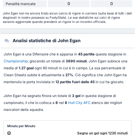
0
0
Penalità mancate
John Egan non ha ancora tirato alcun calcio di rigore in carriera (sulla base di tutti i dati
stagionali in nostro possesso su FootyStats). Le sue statistiche sui calci di rigore
saranno aggiornate quando prenderà un rigore in un incontro ufficiale.
Analisi statistiche di John Egan
John Egan è una Difensore che è apparsa in
45 partite
questa stagione in
Championship
, giocando un totale di
3690 minuti
. John Egan subisce una
media di
1.27 goal
ogni 90 minuti in cui è in campo. La sua percentuale di
Clean Sheets subite è attualmente a
27%
. Ciò significa che John Egan ha
mantenuto la porta inviolata in
12 partite fuori dalle 45
in cui ha giocato.
John Egan ha segnato finora un totale di
3 gol
in questa stagione di
campionato, il che lo colloca a
8
nel
8
Hull City AFC
elenco dei migliori
marcatori della squadra.
Minuto per Minuto
Segna un gol ogni 1230 minuti