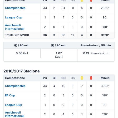
Competizione
PG
Gl
GC
CS
Minuti
Championship
33
2
34
11
4
0
2850'
League Cup
1
1
1
0
0
0
90'
Amichevoli
2
0
1
1
0
0
180'
internazionali
Totale 2017/2018
36
3
36
12
4
0
3120'
/ 90 min
/ 90 min
Prenotazioni / 90 min
0.06
Gol
1.07
0.13
Prenotazioni
Subiti
2016/2017 Stagione
Competizione
PG
Gl
GC
CS
Minuti
Championship
34
4
40
9
7
0
3028'
FA Cup
2
0
5
0
0
0
180'
League Cup
1
0
0
0
0
0
90'
Amichevoli
2
0
4
0
1
0
128'
internazionali