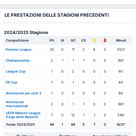
LE PRESTAZIONI DELLE STAGIONI PRECEDENTI
2024/2025 Stagione
Competizione
PG
Gl
GC
CS
Minuti
Premier League
35
0
71
2
6
0
3123'
Championship
2
1
1
1
0
0
180'
League Cup
1
0
2
0
0
0
90'
FA Cup
1
0
1
0
0
0
44'
Amichevoli per club 3
1
0
0
0
0
0
68'
Amichevoli
2
0
1
1
0
0
180'
internazionali
UEFA Nations League
7
0
12
1
1
0
546'
(Lega delle Nazioni)
Totale 2024/2025
49
1
88
5
7
0
4231'