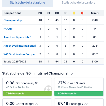
Statistiche della stagione
Statistiche della carriera
Competizione
PG
Gl
GC
CS
Minuti
Championship
46
1
45
17
0
0
4140'
FA Cup
1
0
0
0
0
0
44'
Amichevoli per club 3
1
0
1
0
0
0
60'
Amichevoli internazionali
3
0
0
3
0
0
226'
WC Qualification Europe
7
0
8
2
0
0
630'
Totale 2025/2026
58
1
54
22
0
0
5100'
Statistiche dei 90 minuti nel Championship
0.98
37%
Gol concessi / 90'
Clean Sheets
45 Gol in 46 Partite
17 Clean Sheets in 46 Partite
78th Percentile
90th Percentile
0.00
67.48
Cartellini ogni 90
Passaggi / 90'