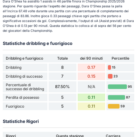
Dara O'Shea ha assistito 1 assists in 46 partite finora in Championship 2025/2026
stagione. Per quanto riguarda l'aspetto dei passaggi, Dara O'Shea passa la palla
all'incirca 67.48 volte durante una partita con una percentuale di completamento dei
passaggi di 83.86. Inoltre gioca 0.33 passaggi chiave ogni partita che portano a
significative occasioni da gol. Complessivamente, l'output di xA (Assist previsti) di Dara
O'Shea è di 0.13 per 90 minuti. Questa statistica lo colloca al di sopra del 56 per cento
dei giocatori della Championship.
Statistiche dribbling e fuorigioco
Dribbling e fuorigioco
Totale
dei 90 minuti
Percentile
8
0.17
Dribbling
15
7
0.15
Dribbling di successo
23
Percentuale di
87.50%
N/A
95
successo dei dribbling
5
0.11
Perdita di possesso
87
5
0.11
Fuorigioco
59
Statistiche Rigori
Rigori
Questa stagione
Carriera