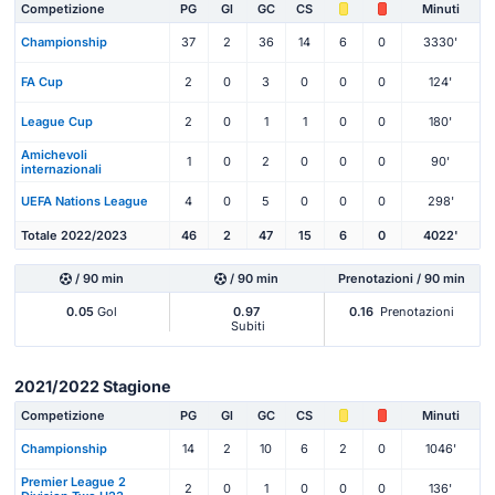
Competizione
PG
Gl
GC
CS
Minuti
Championship
37
2
36
14
6
0
3330'
FA Cup
2
0
3
0
0
0
124'
League Cup
2
0
1
1
0
0
180'
Amichevoli
1
0
2
0
0
0
90'
internazionali
UEFA Nations League
4
0
5
0
0
0
298'
Totale 2022/2023
46
2
47
15
6
0
4022'
/ 90 min
/ 90 min
Prenotazioni / 90 min
0.05
Gol
0.97
0.16
Prenotazioni
Subiti
2021/2022 Stagione
Competizione
PG
Gl
GC
CS
Minuti
Championship
14
2
10
6
2
0
1046'
Premier League 2
2
0
1
0
0
0
136'