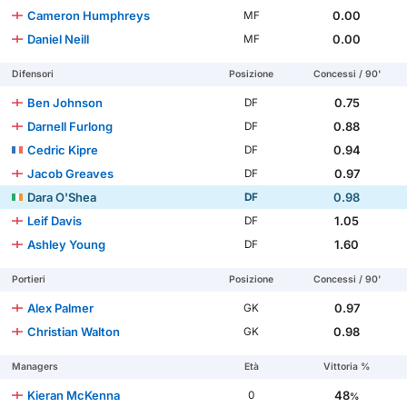
Cameron Humphreys
0.00
MF
Daniel Neill
0.00
MF
Difensori
Posizione
Concessi / 90'
Ben Johnson
0.75
DF
Darnell Furlong
0.88
DF
Cedric Kipre
0.94
DF
Jacob Greaves
0.97
DF
Dara O'Shea
0.98
DF
Leif Davis
1.05
DF
Ashley Young
1.60
DF
Portieri
Posizione
Concessi / 90'
Alex Palmer
0.97
GK
Christian Walton
0.98
GK
Managers
Età
Vittoria %
Kieran McKenna
48
0
%