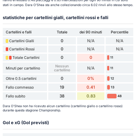
hanno effettuato 0.48 placcaggi e 0.85 intercettazioni per ogni 90 minuti in cui sono
stati in campo. Dara O'Shea sta anche collezionando circa 6.02 rinvii allo stesso tempo.
statistiche per cartellini gialli, cartellini rossi e falli
Cartellini e falli
Totale
dei 90 minuti
Percentile
0
N/A
N/A
Cartellini Gialli
0
N/A
N/A
Cartellini Rossi
0
0
Totale Cartellini
11
Nessun
N/A
Minuti per cartellino
11
cartellino
0
0%
Oltre 0.5 cartellini
12
19
0.41
Fallo commesso
13
38
0.83
Fallo subito
48
Dara O'Shea non ha ricevuto alcun cartellino (cartellino giallo o cartellino rosso)
durante questa stagione Championship.
Gol e xG (Gol previsti)