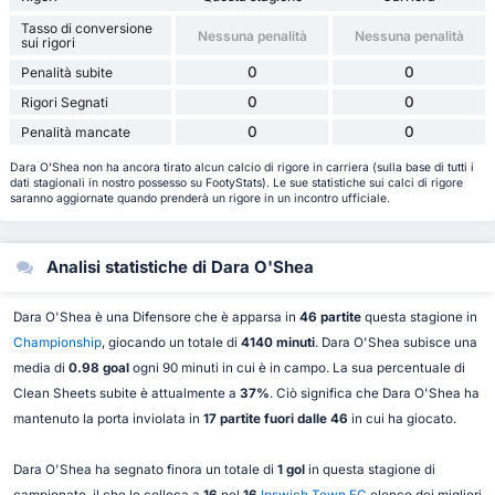
Tasso di conversione
Nessuna penalità
Nessuna penalità
sui rigori
0
0
Penalità subite
0
0
Rigori Segnati
0
0
Penalità mancate
Dara O'Shea non ha ancora tirato alcun calcio di rigore in carriera (sulla base di tutti i
dati stagionali in nostro possesso su FootyStats). Le sue statistiche sui calci di rigore
saranno aggiornate quando prenderà un rigore in un incontro ufficiale.
Analisi statistiche di Dara O'Shea
Dara O'Shea è una Difensore che è apparsa in
46 partite
questa stagione in
Championship
, giocando un totale di
4140 minuti
. Dara O'Shea subisce una
media di
0.98 goal
ogni 90 minuti in cui è in campo. La sua percentuale di
Clean Sheets subite è attualmente a
37%
. Ciò significa che Dara O'Shea ha
mantenuto la porta inviolata in
17 partite fuori dalle 46
in cui ha giocato.
Dara O'Shea ha segnato finora un totale di
1 gol
in questa stagione di
campionato, il che lo colloca a
16
nel
16
Ipswich Town FC
elenco dei migliori