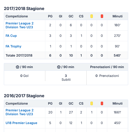
2017/2018 Stagione
Competizione
PG
Gl
GC
CS
Minuti
Premier League 2
2
0
6
0
0
0
180'
Division Two U23
FA Cup
3
0
3
1
0
0
270'
FA Trophy
1
0
1
0
0
0
90'
Totale 2017/2018
6
0
10
1
0
0
540'
/ 90 min
/ 90 min
Prenotazioni / 90 min
0
Gol
3
0
Prenotazioni
Subiti
2016/2017 Stagione
Competizione
PG
Gl
GC
CS
Minuti
Premier League 2
20
1
27
2
1
0
1661'
Division Two U23
U18 Premier League
5
0
12
1
0
0
450'