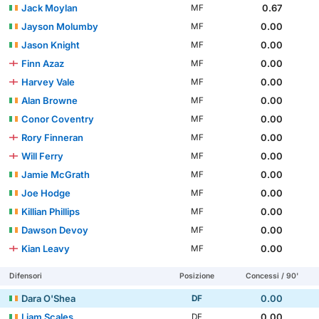
Jack Moylan
0.67
MF
Jayson Molumby
0.00
MF
Jason Knight
0.00
MF
Finn Azaz
0.00
MF
Harvey Vale
0.00
MF
Alan Browne
0.00
MF
Conor Coventry
0.00
MF
Rory Finneran
0.00
MF
Will Ferry
0.00
MF
Jamie McGrath
0.00
MF
Joe Hodge
0.00
MF
Killian Phillips
0.00
MF
Dawson Devoy
0.00
MF
Kian Leavy
0.00
MF
Difensori
Posizione
Concessi / 90'
Dara O'Shea
0.00
DF
Liam Scales
0.00
DF