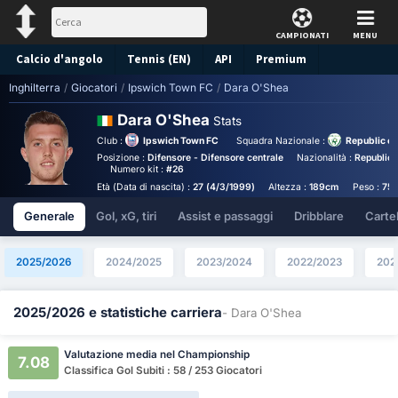
CAMPIONATI
MENU
Calcio d'angolo
Tennis (EN)
API
Premium
Inghilterra
/
Giocatori
/
Ipswich Town FC
/
Dara O'Shea
Pronostico
Dara O'Shea
Stats
Club :
Ipswich Town FC
Squadra Nazionale :
Republic of
Posizione :
Difensore - Difensore centrale
Nazionalità :
Republic 
Numero kit :
#26
Età (Data di nascita) :
27 (4/3/1999)
Altezza :
189cm
Peso :
75
Generale
Gol, xG, tiri
Assist e passaggi
Dribblare
Cartell
2025/2026
2024/2025
2023/2024
2022/2023
202
2025/2026 e statistiche carriera
- Dara O'Shea
Valutazione media nel Championship
7.08
Classifica Gol Subiti : 58 / 253 Giocatori