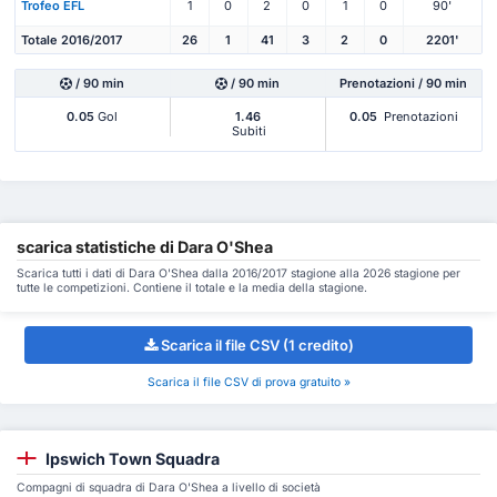
Trofeo EFL
1
0
2
0
1
0
90'
Totale 2016/2017
26
1
41
3
2
0
2201'
/ 90 min
/ 90 min
Prenotazioni / 90 min
0.05
Gol
1.46
0.05
Prenotazioni
Subiti
scarica statistiche di Dara O'Shea
Scarica tutti i dati di Dara O'Shea dalla 2016/2017 stagione alla 2026 stagione per
tutte le competizioni. Contiene il totale e la media della stagione.
Scarica il file CSV (1 credito)
Scarica il file CSV di prova gratuito »
Ipswich Town Squadra
Compagni di squadra di Dara O'Shea a livello di società