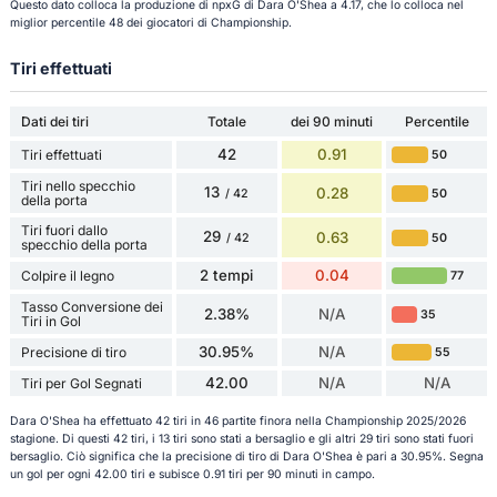
Questo dato colloca la produzione di npxG di Dara O'Shea a 4.17, che lo colloca nel
miglior percentile 48 dei giocatori di Championship.
Tiri effettuati
Dati dei tiri
Totale
dei 90 minuti
Percentile
42
0.91
Tiri effettuati
50
Tiri nello specchio
13
0.28
50
/ 42
della porta
Tiri fuori dallo
29
0.63
50
/ 42
specchio della porta
2 tempi
0.04
Colpire il legno
77
Tasso Conversione dei
2.38%
N/A
35
Tiri in Gol
30.95%
N/A
Precisione di tiro
55
42.00
N/A
N/A
Tiri per Gol Segnati
Dara O'Shea ha effettuato 42 tiri in 46 partite finora nella Championship 2025/2026
stagione. Di questi 42 tiri, i 13 tiri sono stati a bersaglio e gli altri 29 tiri sono stati fuori
bersaglio. Ciò significa che la precisione di tiro di Dara O'Shea è pari a 30.95%. Segna
un gol per ogni 42.00 tiri e subisce 0.91 tiri per 90 minuti in campo.