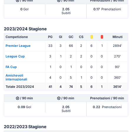
/ 90 min
/ 90 min
Prenotazioni / 90 min
0
Gol
2.05
0.17
Prenotazioni
Subiti
2023/2024 Stagione
Competizione
PG
Gl
GC
CS
Minuti
Premier League
33
3
66
2
6
1
2894'
League Cup
3
1
2
2
0
0
270'
FA Cup
1
0
1
0
0
0
90'
Amichevoli
4
0
5
1
0
0
360'
internazionali
Totale 2023/2024
41
4
74
5
6
1
3614'
/ 90 min
/ 90 min
Prenotazioni / 90 min
0.09
Gol
2.05
0.22
Prenotazioni
Subiti
2022/2023 Stagione