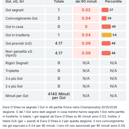
Gol, xG, tiri
Totale
dei 90 minuti
Percentile
1
0.02
Gol segnati
37
2
0.04
Coinvolgimento Gol
26
0
0
Gol in casa
49
1
0.04
Gol in trasferta
54
4.17
0.09
Gol previsti (xG)
48
Non-penalità xG
4.17
0.09
48
(npxG)
0
N/A
N/A
Rigori Segnati
0
N/A
N/A
Triplette
0
N/A
N/A
3 o più Gol
0
N/A
N/A
2 o più Gol
4140 Minuti
N/A
N/A
Minuti per Gol
per Gol
Dara O'Shea ha segnato 1 Gol in 46 partite finora nella Championship 2025/2026
stagione. 0 dei 1 Gol sono stati segnati in casa mentre hanno segnato 1 Gol nelle partite
in trasferta. In totale, i gol segnati da Dara O'Shea su 90 minuti sono 0.02. Inoltre, il
totale G/A (gol + assist) di Dara O'Shea è 2 per questa stagione. Il loro coinvolgimento
nei gol equivale a 0.04 per 90 minuti. I loro xG non sanzionati per 90 minuti sono 0.09.