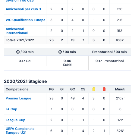
Division Two U23
Amichevoli per club 3
2
0
2
0
0
0
136'
WC Qualification Europe
3
0
4
0
1
0
216'
Amichevoli
2
0
2
1
0
0
153'
internazionali
Totale 2021/2022
23
2
19
7
3
0
1687'
/ 90 min
/ 90 min
Prenotazioni / 90 min
0.17
Gol
0.86
0.17
Prenotazioni
Subiti
2020/2021 Stagione
Competizione
PG
Gl
GC
CS
Minuti
Premier League
28
0
49
4
3
0
2102'
FA Cup
1
0
0
0
0
0
-6'
League Cup
2
0
1
1
1
0
121'
UEFA Campionato
6
0
2
4
2
1
526'
Europeo U21