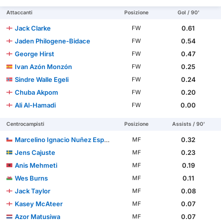
Attaccanti
Posizione
Gol / 90'
Jack Clarke
0.61
FW
Jaden Philogene-Bidace
0.54
FW
George Hirst
0.47
FW
Ivan Azón Monzón
0.25
FW
Sindre Walle Egeli
0.24
FW
Chuba Akpom
0.20
FW
Ali Al-Hamadi
0.00
FW
Centrocampisti
Posizione
Assists / 90'
Marcelino Ignacio Nuñez Espinoza
0.32
MF
Jens Cajuste
0.23
MF
Anis Mehmeti
0.19
MF
Wes Burns
0.11
MF
Jack Taylor
0.08
MF
Kasey McAteer
0.07
MF
Azor Matusiwa
0.07
MF