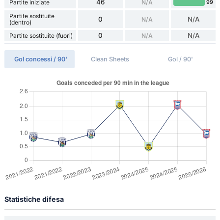
46
Partite iniziate
N/A
99
Partite sostituite
0
N/A
N/A
(dentro)
0
N/A
Partite sostituite (fuori)
N/A
Gol concessi / 90'
Clean Sheets
Gol / 90'
Statistiche difesa