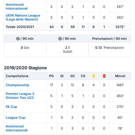
Amichevoli
3
0
2
1
0
0
267'
internazionali
UEFA Nations League
3
0
2
1
0
0
262'
(Lega delle Nazioni)
Totale 2020/2021
43
0
56
11
6
1
3272'
/ 90 min
/ 90 min
Prenotazioni / 90 min
0
Gol
2.1
0.13
Prenotazioni
Subiti
2019/2020 Stagione
Competizione
PG
Gl
GC
CS
Minuti
Championship
17
3
12
8
4
0
1481'
Premier League 2
5
1
5
1
2
0
450'
Division Two U23
FA Cup
3
0
3
2
0
0
270'
League Cup
1
0
2
0
0
0
90'
Amichevoli
1
0
3
0
0
0
76'
internazionali