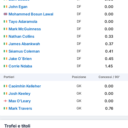
John Egan
0.00
DF
Mohammed Bosun Lawal
0.00
DF
Tayo Adaramola
0.00
DF
Mark McGuinness
0.00
DF
Nathan Collins
0.33
DF
James Abankwah
0.37
DF
Séamus Coleman
0.41
DF
Jake O´Brien
0.45
DF
Corrie Ndaba
1.45
DF
Portieri
Posizione
Concessi / 90'
Caoimhin Kelleher
0.00
GK
Josh Keeley
0.00
GK
Max O’Leary
0.00
GK
Mark Travers
0.76
GK
Trofei e titoli