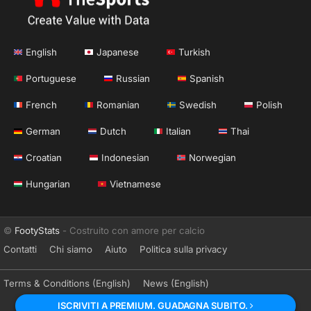
English
Japanese
Turkish
Portuguese
Russian
Spanish
French
Romanian
Swedish
Polish
German
Dutch
Italian
Thai
Croatian
Indonesian
Norwegian
Hungarian
Vietnamese
©
FootyStats
- Costruito con amore per calcio
Contatti
Chi siamo
Aiuto
Politica sulla privacy
Terms & Conditions (English)
News (English)
ISCRIVITI A PREMIUM. GUADAGNA SUBITO.