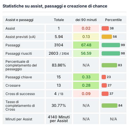
Statistiche su assist, passaggi e creazione di chance
Assist e passaggi
Totale
dei 90 minuti
Percentile
1
0.02
Assist
38
5.94
0.13
Assist previsti (xA)
56
3104
67.48
Passaggi
99
2603
56.59
Passaggi riusciti
98
/ 3104
Percentuale di
83.86%
N/A
completamento del
83
passaggio
15
0.33
Passaggi chiave
23
13
0.28
Crossare
27
4
0.09
Cross di successo
37
/ 13
Tasso di
30.77%
N/A
completamento di
84
Cross
4140 Minuti
N/A
N/A
Minuti per Assist
per Assist