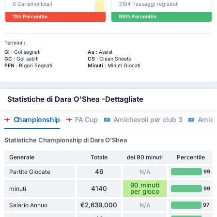
0 Cartellini totali
3104 Passaggi registrati
11th Percentile
99th Percentile
Termini :
Gl
: Gol segnati
As
: Assist
GC
: Gol subiti
CS
: Clean Sheets
PEN
: Rigori Segnati
Minuti
: Minuti Giocati
Statistiche di Dara O'Shea -Dettagliate
Championship
FA Cup
Amichevoli per club 3
Amiche
Statistiche Championship di Dara O'Shea
Generale
Totale
dei 90 minuti
Percentile
46
Partite Giocate
N/A
99
90 minuti
4140
minuti
99
per gioco
€2,639,000
Salario Annuo
N/A
97