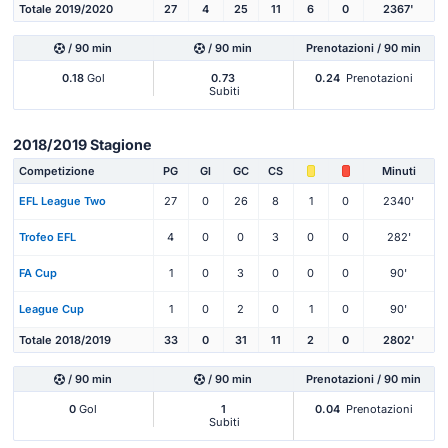
Totale 2019/2020
27
4
25
11
6
0
2367'
/ 90 min
/ 90 min
Prenotazioni / 90 min
0.18
Gol
0.73
0.24
Prenotazioni
Subiti
2018/2019 Stagione
Competizione
PG
Gl
GC
CS
Minuti
EFL League Two
27
0
26
8
1
0
2340'
Trofeo EFL
4
0
0
3
0
0
282'
FA Cup
1
0
3
0
0
0
90'
League Cup
1
0
2
0
1
0
90'
Totale 2018/2019
33
0
31
11
2
0
2802'
/ 90 min
/ 90 min
Prenotazioni / 90 min
0
Gol
1
0.04
Prenotazioni
Subiti