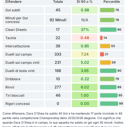
Difendere
Totale
Di 90 o %
Percentile
45
0.98
Gol subiti
78
Minuti per Gol
92 Minuti
N/A
78
concessi
17
37%
Clean Sheets
90
22
0.48
Tackle
14
39
0.85
Intercettazione
55
333
7.24
Duelli sul campo
21
231
5.02
Duelli sul campo vinti
59
168
3.65
Duelli di testa vinti
90
10
0.22
Dribblare
79
277
6.02
Rinvii
89
46
1.00
Tiri bloccati
95
0
0.00
Rigori concessi
99
Come difensore, Dara O'Shea ha subito 45 Gol e ha mantenuto 17 porte inviolate in 46
partite nella competizione Championship della 2025/2026 stagione. Ciò significa che
quando Dara O'Shea è in campo, la sua squadra ha subito un gol ogni 92 minuti. Inoltre,