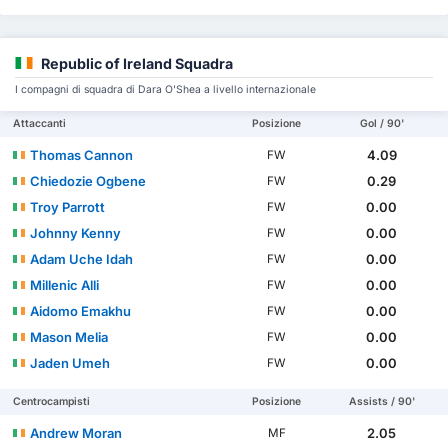
Republic of Ireland Squadra
I compagni di squadra di Dara O'Shea a livello internazionale
Attaccanti
Posizione
Gol / 90'
Thomas Cannon
4.09
FW
Chiedozie Ogbene
0.29
FW
Troy Parrott
0.00
FW
Johnny Kenny
0.00
FW
Adam Uche Idah
0.00
FW
Millenic Alli
0.00
FW
Aidomo Emakhu
0.00
FW
Mason Melia
0.00
FW
Jaden Umeh
0.00
FW
Centrocampisti
Posizione
Assists / 90'
Andrew Moran
2.05
MF