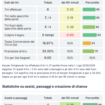
Dati dei tiri
Totale
dei 90 minuti
Percentile
6
0.55
Tiri effettuati
85
Tiri nello specchio
2
0.18
85
/ 6
della porta
Tiri fuori dallo
4
0.36
82
/ 6
specchio della porta
0 tempi
0.00
Colpire il legno
93
Tasso Conversione dei
16.67%
N/A
53
Tiri in Gol
33.33%
N/A
Precisione di tiro
75
6.00
N/A
N/A
Tiri per Gol Segnati
Kacper Śmiglewski ha effettuato 6 tiri in 27 partite finora nella 1. Liga 2025/2026
stagione. Di questi 6 tiri, i 2 tiri sono stati a bersaglio e gli altri 4 tiri sono stati fuori
bersaglio. Ciò significa che la precisione di tiro di Kacper Śmiglewski è pari a 33.33%.
Segna un gol per ogni 6.00 tiri e subisce 0.55 tiri per 90 minuti in campo.
Statistiche su assist, passaggi e creazione di chance
Assist e passaggi
Totale
dei 90 minuti
Percentile
4
0.36
Assist
98