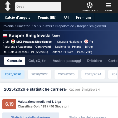
CAMPIONATI
MENU
Calcio d'angolo
Tennis (EN)
API
Premium
Polonia
/
Giocatori
/
MKS Puszcza Niepolomice
/
Kacper Śmiglewski
Pronostico
Kacper Śmiglewski
Stats
Club :
MKS Puszcza Niepolomice
Squadra Nazionale :
Poland Under 20
Posizione :
Attaccante - Centravanti
Nazionalità :
Poland
Birthplace :
Poland - Pol
Età (Data di nascita) :
21 (7/1/2005)
Altezza :
180cm
Peso :
72kg
Generale
Gol, xG, tiri
Assist e passaggi
Dribblare
Cartell
2025/2026
2026/2027
2024/2025
2023/2024
202
2025/2026 e statistiche carriera
- Kacper Śmiglewski
Valutazione media nel 1. Liga
6.19
Classifica Gol : 199 / 416 Giocatori
Statistiche della stagione
Statistiche della carriera