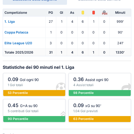
Competizione
PG
Gl
As
Minuti
PEN
1. Liga
27
1
4
6
1
0
999'
Coppa Polacca
1
0
0
0
0
0
90'
Elite League U20
3
0
0
0
0
0
241'
Totale 2025/2026
31
1
4
6
1
0
1330'
Statistiche dei 90 minuti nel 1. Liga
0.09
0.36
Gol ogni 90
Assist ogni 90
1 Gol totali
4 Assist totali
53 Percentile
98 Percentile
0.45
0.09
G+A su 90
xG su 90'
5 contributi Gol totali
1.04 Gol previsti
90 Percentile
63 Percentile