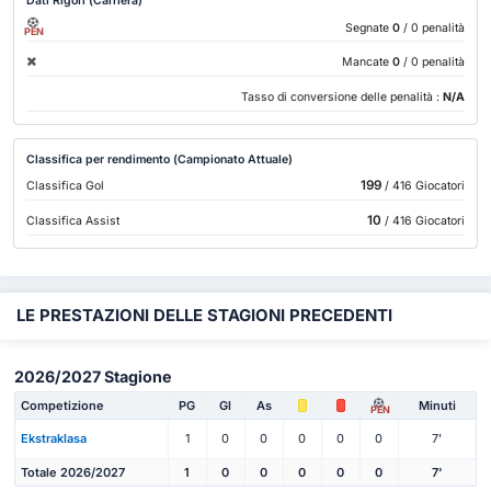
Dati Rigori (Carriera)
Segnate
0
/ 0 penalità
PEN
Mancate
0
/ 0 penalità
Tasso di conversione delle penalità :
N/A
Classifica per rendimento (Campionato Attuale)
199
Classifica Gol
/ 416 Giocatori
10
Classifica Assist
/ 416 Giocatori
LE PRESTAZIONI DELLE STAGIONI PRECEDENTI
2026/2027 Stagione
Competizione
PG
Gl
As
Minuti
PEN
Ekstraklasa
1
0
0
0
0
0
7'
Totale 2026/2027
1
0
0
0
0
0
7'