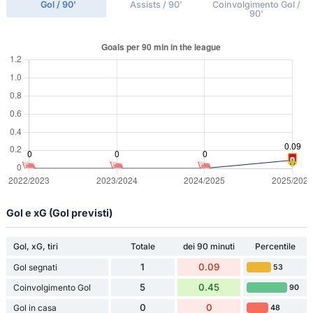
Gol / 90'
Assists / 90'
Coinvolgimento Gol /
90'
Gol e xG (Gol previsti)
Gol, xG, tiri
Totale
dei 90 minuti
Percentile
1
0.09
Gol segnati
53
5
0.45
Coinvolgimento Gol
90
0
0
Gol in casa
48