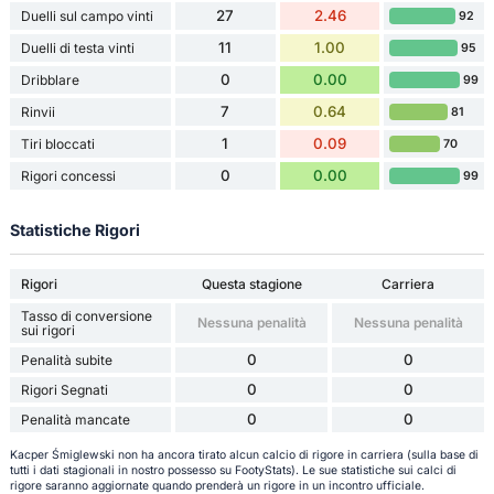
27
2.46
Duelli sul campo vinti
92
11
1.00
Duelli di testa vinti
95
0
0.00
Dribblare
99
7
0.64
Rinvii
81
1
0.09
Tiri bloccati
70
0
0.00
Rigori concessi
99
Statistiche Rigori
Rigori
Questa stagione
Carriera
Tasso di conversione
Nessuna penalità
Nessuna penalità
sui rigori
0
0
Penalità subite
0
0
Rigori Segnati
0
0
Penalità mancate
Kacper Śmiglewski non ha ancora tirato alcun calcio di rigore in carriera (sulla base di
tutti i dati stagionali in nostro possesso su FootyStats). Le sue statistiche sui calci di
rigore saranno aggiornate quando prenderà un rigore in un incontro ufficiale.