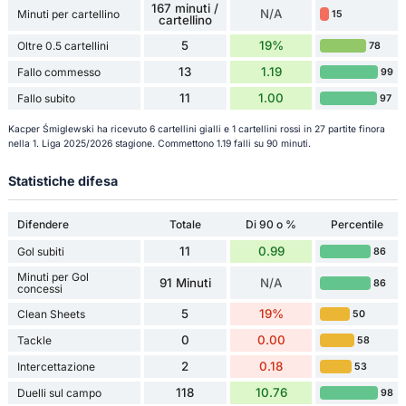
167 minuti /
N/A
Minuti per cartellino
15
cartellino
5
19%
Oltre 0.5 cartellini
78
13
1.19
Fallo commesso
99
11
1.00
Fallo subito
97
Kacper Śmiglewski ha ricevuto 6 cartellini gialli e 1 cartellini rossi in 27 partite finora
nella 1. Liga 2025/2026 stagione. Commettono 1.19 falli su 90 minuti.
Statistiche difesa
Difendere
Totale
Di 90 o %
Percentile
11
0.99
Gol subiti
86
Minuti per Gol
91 Minuti
N/A
86
concessi
5
19%
Clean Sheets
50
0
0.00
Tackle
58
2
0.18
Intercettazione
53
118
10.76
Duelli sul campo
98