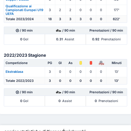
Qualificazione ai
Campionati Europei U19
3
2
2
0
0
0
177'
UEFA
Totale 2023/2024
18
3
3
3
0
0
622'
/ 90 min
/ 90 min
Prenotazioni / 90 min
0
Gol
0.31
Assist
0.92
Prenotazioni
2022/2023 Stagione
Competizione
PG
Gl
As
Minuti
PEN
Ekstraklasa
3
0
0
0
0
0
13'
Totale 2022/2023
3
0
0
0
0
0
13'
/ 90 min
/ 90 min
Prenotazioni / 90 min
0
Gol
0
Assist
0
Prenotazioni