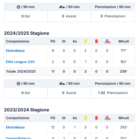
/ 90 min
/ 90 min
Prenotazioni / 90 min
0
Gol
0
Assist
0
Prenotazioni
2024/2025 Stagione
Competizione
PG
Gl
As
Minuti
PEN
Ekstraklasa
9
0
0
2
0
0
177'
Elite League U20
2
0
0
1
0
0
162'
Totale 2024/2025
11
0
0
3
0
0
339'
/ 90 min
/ 90 min
Prenotazioni / 90 min
0
Gol
0
Assist
1.02
Prenotazioni
2023/2024 Stagione
Competizione
PG
Gl
As
Minuti
PEN
Ekstraklasa
12
0
1
3
0
0
293'
Coppa Polacca
3
1
0
0
0
0
152'