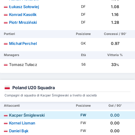
Łukasz Sołowiej
1.08
DF
Konrad Kasolik
1.16
DF
Piotr Mroziński
1.28
DF
Portieri
Posizione
Concessi / 90'
Michał Perchel
0.97
GK
Managers
Età
Vittoria %
Tomasz Tułacz
33
56
%
Poland U20 Squadra
Compagni di squadra di Kacper Śmiglewski a livello di società
Attaccanti
Posizione
Gol / 90'
Kacper Śmiglewski
0.00
FW
Kornel Lisman
0.00
FW
Daniel Bąk
0.00
FW