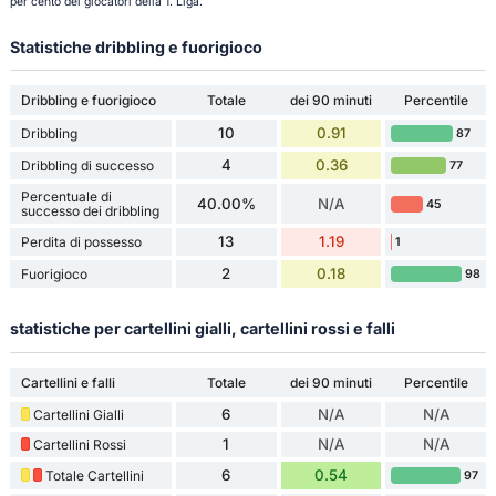
per cento dei giocatori della 1. Liga.
Statistiche dribbling e fuorigioco
Dribbling e fuorigioco
Totale
dei 90 minuti
Percentile
10
0.91
Dribbling
87
4
0.36
Dribbling di successo
77
Percentuale di
40.00%
N/A
45
successo dei dribbling
13
1.19
Perdita di possesso
1
2
0.18
Fuorigioco
98
statistiche per cartellini gialli, cartellini rossi e falli
Cartellini e falli
Totale
dei 90 minuti
Percentile
6
N/A
N/A
Cartellini Gialli
1
N/A
N/A
Cartellini Rossi
6
0.54
Totale Cartellini
97