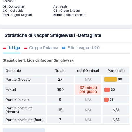
Termini :
Gl
: Gol segnati
As
: Assist
GC
: Gol subiti
CS
: Clean Sheets
PEN
: Rigori Segnati
Minuti
: Minuti Giocati
Statistiche di Kacper Śmiglewski -Dettagliate
1. Liga
Coppa Polacca
Elite League U20
Statistiche 1. Liga di Kacper Śmiglewski
Generale
Totale
dei 90 minuti
Percentile
27
Partite Giocate
N/A
68
37 minuti
999
minuti
30
per gioco
9
Partite iniziate
N/A
25
Partite sostituite
18
N/A
N/A
(dentro)
2
N/A
Partite sostituite (fuori)
N/A