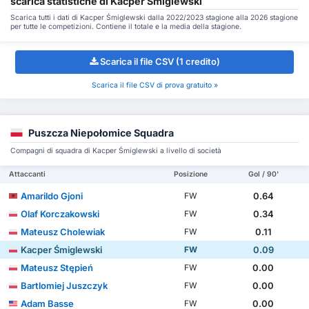
scarica statistiche di Kacper Śmiglewski
Scarica tutti i dati di Kacper Śmiglewski dalla 2022/2023 stagione alla 2026 stagione
per tutte le competizioni. Contiene il totale e la media della stagione.
Scarica il file CSV (1 credito)
Scarica il file CSV di prova gratuito »
Puszcza Niepołomice Squadra
Compagni di squadra di Kacper Śmiglewski a livello di società
Attaccanti
Posizione
Gol / 90'
Amarildo Gjoni
0.64
FW
Olaf Korczakowski
0.34
FW
Mateusz Cholewiak
0.11
FW
Kacper Śmiglewski
0.09
FW
Mateusz Stępień
0.00
FW
Bartlomiej Juszczyk
0.00
FW
Adam Basse
0.00
FW