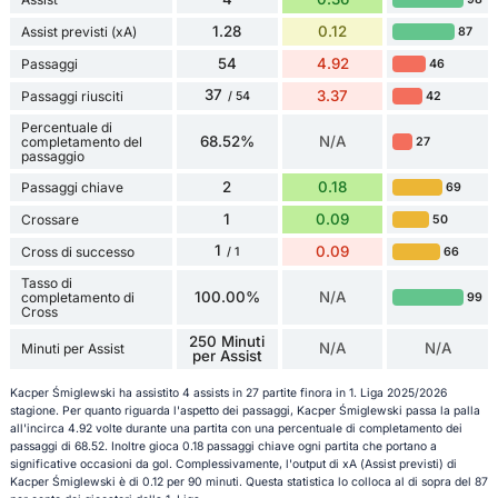
1.28
0.12
Assist previsti (xA)
87
54
4.92
Passaggi
46
37
3.37
Passaggi riusciti
42
/ 54
Percentuale di
68.52%
N/A
completamento del
27
passaggio
2
0.18
Passaggi chiave
69
1
0.09
Crossare
50
1
0.09
Cross di successo
66
/ 1
Tasso di
100.00%
N/A
completamento di
99
Cross
250 Minuti
N/A
N/A
Minuti per Assist
per Assist
Kacper Śmiglewski ha assistito 4 assists in 27 partite finora in 1. Liga 2025/2026
stagione. Per quanto riguarda l'aspetto dei passaggi, Kacper Śmiglewski passa la palla
all'incirca 4.92 volte durante una partita con una percentuale di completamento dei
passaggi di 68.52. Inoltre gioca 0.18 passaggi chiave ogni partita che portano a
significative occasioni da gol. Complessivamente, l'output di xA (Assist previsti) di
Kacper Śmiglewski è di 0.12 per 90 minuti. Questa statistica lo colloca al di sopra del 87