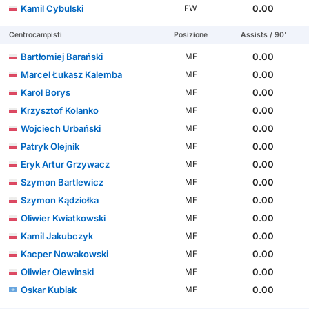
Kamil Cybulski
0.00
FW
Centrocampisti
Posizione
Assists / 90'
Bartłomiej Barański
0.00
MF
Marcel Łukasz Kalemba
0.00
MF
Karol Borys
0.00
MF
Krzysztof Kolanko
0.00
MF
Wojciech Urbański
0.00
MF
Patryk Olejnik
0.00
MF
Eryk Artur Grzywacz
0.00
MF
Szymon Bartlewicz
0.00
MF
Szymon Kądziołka
0.00
MF
Oliwier Kwiatkowski
0.00
MF
Kamil Jakubczyk
0.00
MF
Kacper Nowakowski
0.00
MF
Oliwier Olewinski
0.00
MF
Oskar Kubiak
0.00
MF