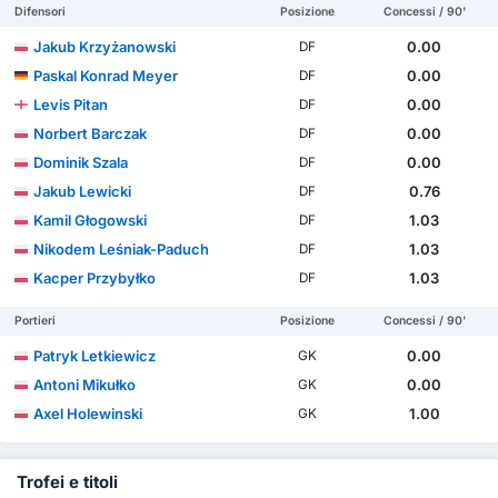
Difensori
Posizione
Concessi / 90'
Jakub Krzyżanowski
0.00
DF
Paskal Konrad Meyer
0.00
DF
Levis Pitan
0.00
DF
Norbert Barczak
0.00
DF
Dominik Szala
0.00
DF
Jakub Lewicki
0.76
DF
Kamil Głogowski
1.03
DF
Nikodem Leśniak-Paduch
1.03
DF
Kacper Przybyłko
1.03
DF
Portieri
Posizione
Concessi / 90'
Patryk Letkiewicz
0.00
GK
Antoni Mikułko
0.00
GK
Axel Holewinski
1.00
GK
Trofei e titoli