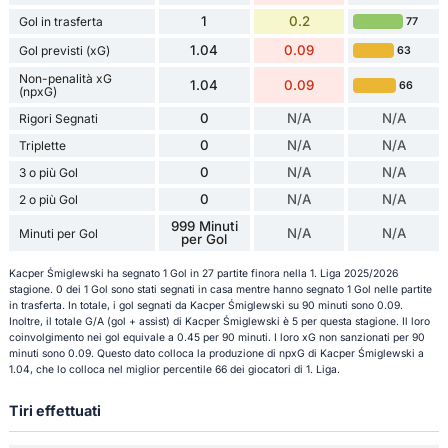
1
0.2
Gol in trasferta
77
1.04
0.09
Gol previsti (xG)
63
Non-penalità xG
1.04
0.09
66
(npxG)
0
N/A
N/A
Rigori Segnati
0
N/A
N/A
Triplette
0
N/A
N/A
3 o più Gol
0
N/A
N/A
2 o più Gol
999 Minuti
N/A
N/A
Minuti per Gol
per Gol
Kacper Śmiglewski ha segnato 1 Gol in 27 partite finora nella 1. Liga 2025/2026
stagione. 0 dei 1 Gol sono stati segnati in casa mentre hanno segnato 1 Gol nelle partite
in trasferta. In totale, i gol segnati da Kacper Śmiglewski su 90 minuti sono 0.09.
Inoltre, il totale G/A (gol + assist) di Kacper Śmiglewski è 5 per questa stagione. Il loro
coinvolgimento nei gol equivale a 0.45 per 90 minuti. I loro xG non sanzionati per 90
minuti sono 0.09. Questo dato colloca la produzione di npxG di Kacper Śmiglewski a
1.04, che lo colloca nel miglior percentile 66 dei giocatori di 1. Liga.
Tiri effettuati