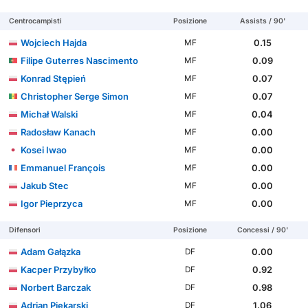
Centrocampisti
Posizione
Assists / 90'
Wojciech Hajda
0.15
MF
Filipe Guterres Nascimento
0.09
MF
Konrad Stępień
0.07
MF
Christopher Serge Simon
0.07
MF
Michał Walski
0.04
MF
Radosław Kanach
0.00
MF
Kosei Iwao
0.00
MF
Emmanuel François
0.00
MF
Jakub Stec
0.00
MF
Igor Pieprzyca
0.00
MF
Difensori
Posizione
Concessi / 90'
Adam Gałązka
0.00
DF
Kacper Przybyłko
0.92
DF
Norbert Barczak
0.98
DF
Adrian Piekarski
1.06
DF