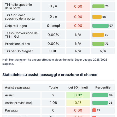
Tiri nello specchio
0
0.00
73
/ 0
della porta
Tiri fuori dallo
0
0.00
55
/ 0
specchio della porta
0 tempi
0.00
Colpire il legno
97
Tasso Conversione dei
0.00%
N/A
69
Tiri in Gol
0.00%
N/A
Precisione di tiro
73
0.00
N/A
N/A
Tiri per Gol Segnati
Hein Htet Aung non ha ancora effettuato alcun tiro nella Super League 2025/2026
stagione.
Statistiche su assist, passaggi e creazione di chance
Assist e passaggi
Totale
dei 90 minuti
Percentile
2
0.32
Assist
94
1.08
0.15
Assist previsti (xA)
93
0
0.00
Passaggi
22