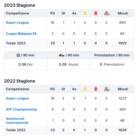
2023 Stagione
Competizione
PG
Gl
As
Minuti
PEN
Super League
18
1
1
0
0
0
990'
Coppa Malaysia FA
2
0
0
0
0
0
65'
Totale 2023
20
1
1
0
0
0
1055'
/ 90 min
/ 90 min
Prenotazioni / 90 min
0.09
Gol
0.09
Assist
0
Prenotazioni
2022 Stagione
Competizione
PG
Gl
As
Minuti
PEN
Super League
18
2
0
1
0
0
1223'
AFF Championship
4
0
0
0
0
0
360'
Amichevoli
1
0
0
0
0
0
46'
internazionali
Totale 2022
23
2
0
1
0
0
1629'