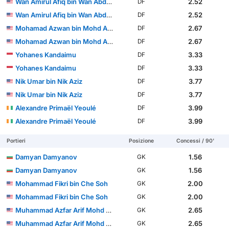
Wan Amirul Afiq bin Wan Abdul Rahman
2.52
DF
Wan Amirul Afiq bin Wan Abdul Rahman
2.52
DF
Mohamad Azwan bin Mohd Aripin
2.67
DF
Mohamad Azwan bin Mohd Aripin
2.67
DF
Yohanes Kandaimu
3.33
DF
Yohanes Kandaimu
3.33
DF
Nik Umar bin Nik Aziz
3.77
DF
Nik Umar bin Nik Aziz
3.77
DF
Alexandre Primaël Yeoulé
3.99
DF
Alexandre Primaël Yeoulé
3.99
DF
Portieri
Posizione
Concessi / 90'
Damyan Damyanov
1.56
GK
Damyan Damyanov
1.56
GK
Mohammad Fikri bin Che Soh
2.00
GK
Mohammad Fikri bin Che Soh
2.00
GK
Muhammad Azfar Arif Mohd Sukri
2.65
GK
Muhammad Azfar Arif Mohd Sukri
2.65
GK