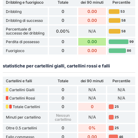
Dribbling e fuorigioco
Totale
dei 90 minuti
Percentile
0
0.00
Dribbling
53
0
0.00
Dribbling di successo
58
Percentuale di
0.00%
N/A
58
successo dei dribbling
0
0.00
Perdita di possesso
99
0
0.00
Fuorigioco
86
statistiche per cartellini gialli, cartellini rossi e falli
Cartellini e falli
Totale
dei 90 minuti
Percentile
0
N/A
N/A
Cartellini Gialli
0
N/A
N/A
Cartellini Rossi
0
0
Totale Cartellini
25
Nessun
N/A
Minuti per cartellino
25
cartellino
0
0%
Oltre 0.5 cartellini
25
0
0.00
Fallo commesso
46