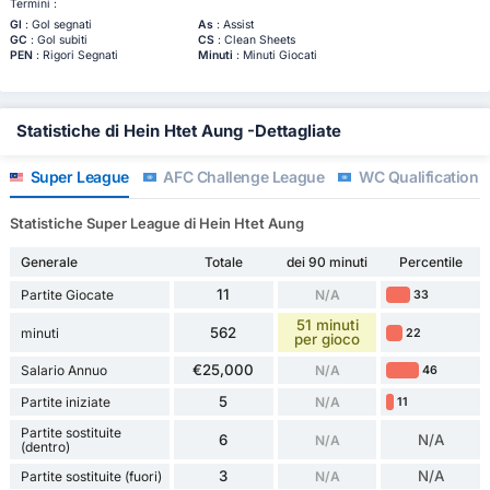
Termini :
Gl
: Gol segnati
As
: Assist
GC
: Gol subiti
CS
: Clean Sheets
PEN
: Rigori Segnati
Minuti
: Minuti Giocati
Statistiche di Hein Htet Aung -Dettagliate
Super League
AFC Challenge League
WC Qualification 
Statistiche Super League di Hein Htet Aung
Generale
Totale
dei 90 minuti
Percentile
11
Partite Giocate
N/A
33
51 minuti
562
minuti
22
per gioco
€25,000
Salario Annuo
N/A
46
5
Partite iniziate
N/A
11
Partite sostituite
6
N/A
N/A
(dentro)
3
N/A
Partite sostituite (fuori)
N/A