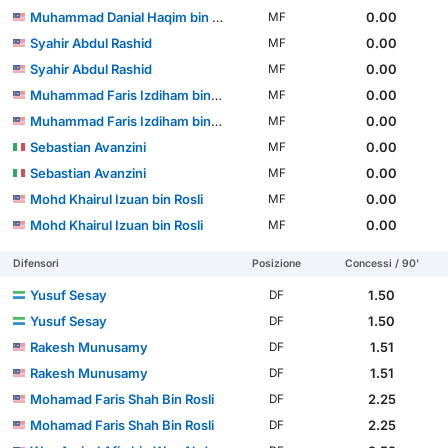
Muhammad Danial Haqim bin Deraman
0.00
MF
Syahir Abdul Rashid
0.00
MF
Syahir Abdul Rashid
0.00
MF
Muhammad Faris Izdiham bin Awang Kechik
0.00
MF
Muhammad Faris Izdiham bin Awang Kechik
0.00
MF
Sebastian Avanzini
0.00
MF
Sebastian Avanzini
0.00
MF
Mohd Khairul Izuan bin Rosli
0.00
MF
Mohd Khairul Izuan bin Rosli
0.00
MF
Difensori
Posizione
Concessi / 90'
Yusuf Sesay
1.50
DF
Yusuf Sesay
1.50
DF
Rakesh Munusamy
1.51
DF
Rakesh Munusamy
1.51
DF
Mohamad Faris Shah Bin Rosli
2.25
DF
Mohamad Faris Shah Bin Rosli
2.25
DF