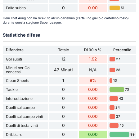
0
0.00
Fallo subito
51
Hein Htet Aung non ha ricevuto alcun cartellino (cartellino giallo o cartellino rosso)
durante questa stagione Super League.
Statistiche difesa
Difendere
Totale
Di 90 o %
Percentile
12
1.92
Gol subiti
27
Minuti per Gol
47 Minuti
N/A
28
concessi
1
9%
Clean Sheets
13
0
0.00
Tackle
73
0
0.00
Intercettazione
42
0
0.00
Duelli sul campo
24
0
0.00
Duelli sul campo vinti
27
0
0.00
Duelli di testa vinti
45
0
0.00
Dribblare
99