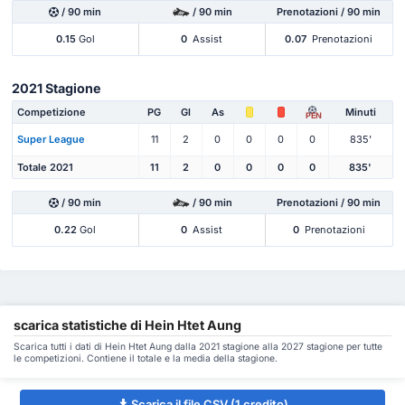
/ 90 min
/ 90 min
Prenotazioni / 90 min
0.15
Gol
0
Assist
0.07
Prenotazioni
2021 Stagione
Competizione
PG
Gl
As
Minuti
PEN
Super League
11
2
0
0
0
0
835'
Totale 2021
11
2
0
0
0
0
835'
/ 90 min
/ 90 min
Prenotazioni / 90 min
0.22
Gol
0
Assist
0
Prenotazioni
scarica statistiche di Hein Htet Aung
Scarica tutti i dati di Hein Htet Aung dalla 2021 stagione alla 2027 stagione per tutte
le competizioni. Contiene il totale e la media della stagione.
Scarica il file CSV (1 credito)