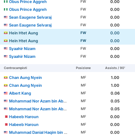
Obus Prince Aggreh
0.00
FW
Obus Prince Aggreh
0.00
FW
Sean Eaugene Selvaraj
0.00
FW
Sean Eaugene Selvaraj
0.00
FW
Hein Htet Aung
0.00
FW
Hein Htet Aung
0.00
FW
Syaahir Nizam
0.00
FW
Syaahir Nizam
0.00
FW
Centrocampisti
Posizione
Assists / 90'
Chan Aung Nyein
1.00
MF
Chan Aung Nyein
1.00
MF
Albert Kang
0.06
MF
Mohammad Nor Azam bin Abdul Azih
0.05
MF
Mohammad Nor Azam bin Abdul Azih
0.05
MF
Habeeb Haroun
0.00
MF
Habeeb Haroun
0.00
MF
Muhammad Danial Haqim bin Deraman
0.00
MF