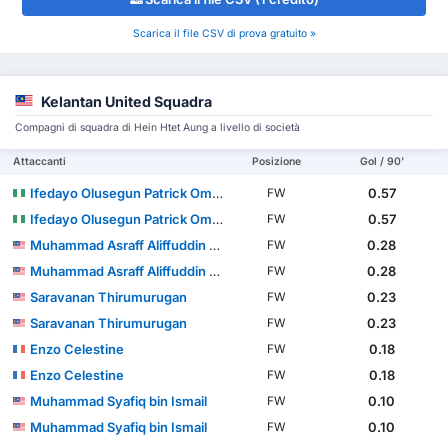
Scarica il file CSV di prova gratuito »
Kelantan United Squadra
Compagni di squadra di Hein Htet Aung a livello di società
Attaccanti
Posizione
Gol / 90'
Ifedayo Olusegun Patrick Omosuyi
0.57
FW
Ifedayo Olusegun Patrick Omosuyi
0.57
FW
Muhammad Asraff Aliffuddin bin Yasin
0.28
FW
Muhammad Asraff Aliffuddin bin Yasin
0.28
FW
Saravanan Thirumurugan
0.23
FW
Saravanan Thirumurugan
0.23
FW
Enzo Celestine
0.18
FW
Enzo Celestine
0.18
FW
Muhammad Syafiq bin Ismail
0.10
FW
Muhammad Syafiq bin Ismail
0.10
FW