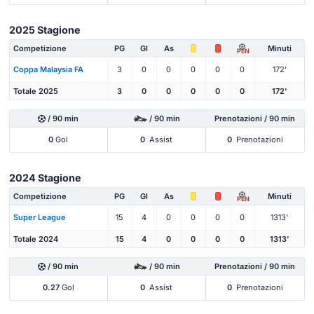
2025 Stagione
Competizione
PG
Gl
As
Minuti
PEN
Coppa Malaysia FA
3
0
0
0
0
0
172'
Totale 2025
3
0
0
0
0
0
172'
/ 90 min
/ 90 min
Prenotazioni / 90 min
0
Gol
0
Assist
0
Prenotazioni
2024 Stagione
Competizione
PG
Gl
As
Minuti
PEN
Super League
15
4
0
0
0
0
1313'
Totale 2024
15
4
0
0
0
0
1313'
/ 90 min
/ 90 min
Prenotazioni / 90 min
0.27
Gol
0
Assist
0
Prenotazioni