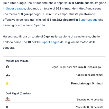
Hein Htet Aung è una Attaccante che è apparsa in
11 partite
questa stagione
in
Super League
, giocando un totale di
562 minuti
. Hein Htet Aung segna
una media di
0 goal
per ogni 90 minuti in campo. Questa prestazione
offensiva lo colloca tra i migliori
168 su 282 giocatori
in
Super League
che
hanno giocato almeno 3 partite .
Ha segnato finora un totale di
0 gol
nella stagione di campionato, che lo
colloca come uno
10
nel
10
Super League
dei migliori marcatori della
squadra.
Minuto per Minuto
.
Segna un gol ogni
N/A minuti (Nessun gol)
Assist ogni 281 minuti
Prenotato ogni 0 minuti
Dati Rigori (Carriera)
Segnate
0
/ 0 penalità
PEN
Mancate
0
/ 0 penalità