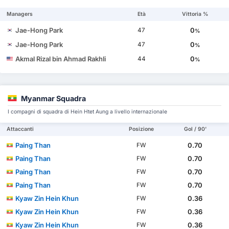
Managers
Età
Vittoria %
Jae-Hong Park
0
47
%
Jae-Hong Park
0
47
%
Akmal Rizal bin Ahmad Rakhli
0
44
%
Myanmar Squadra
I compagni di squadra di Hein Htet Aung a livello internazionale
Attaccanti
Posizione
Gol / 90'
Paing Than
0.70
FW
Paing Than
0.70
FW
Paing Than
0.70
FW
Paing Than
0.70
FW
Kyaw Zin Hein Khun
0.36
FW
Kyaw Zin Hein Khun
0.36
FW
Kyaw Zin Hein Khun
0.36
FW