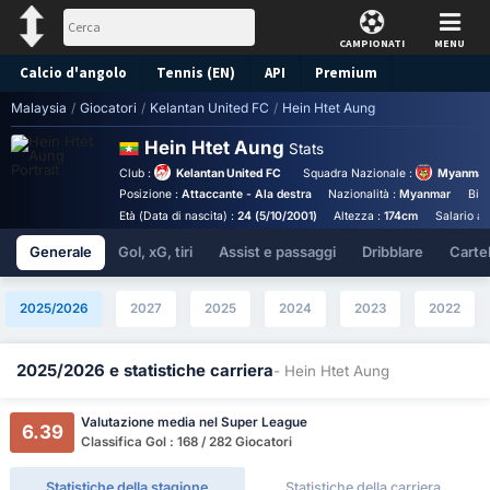
CAMPIONATI
MENU
Calcio d'angolo
Tennis (EN)
API
Premium
Malaysia
/
Giocatori
/
Kelantan United FC
/
Hein Htet Aung
Pronostico
Hein Htet Aung
Stats
Club :
Kelantan United FC
Squadra Nazionale :
Myanmar 
Posizione :
Attaccante - Ala destra
Nazionalità :
Myanmar
Birt
Età (Data di nascita) :
24 (5/10/2001)
Altezza :
174cm
Salario a
Generale
Gol, xG, tiri
Assist e passaggi
Dribblare
Cartell
2025/2026
2027
2025
2024
2023
2022
2025/2026 e statistiche carriera
- Hein Htet Aung
Valutazione media nel Super League
6.39
Classifica Gol : 168 / 282 Giocatori
Statistiche della stagione
Statistiche della carriera