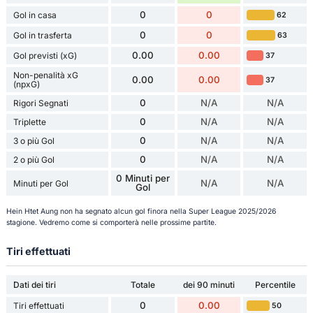
0
0
Gol in casa
62
0
0
Gol in trasferta
63
0.00
0.00
Gol previsti (xG)
37
Non-penalità xG
0.00
0.00
37
(npxG)
0
N/A
N/A
Rigori Segnati
0
N/A
N/A
Triplette
0
N/A
N/A
3 o più Gol
0
N/A
N/A
2 o più Gol
0 Minuti per
N/A
N/A
Minuti per Gol
Gol
Hein Htet Aung non ha segnato alcun gol finora nella Super League 2025/2026
stagione. Vedremo come si comporterà nelle prossime partite.
Tiri effettuati
Dati dei tiri
Totale
dei 90 minuti
Percentile
0
0.00
Tiri effettuati
50