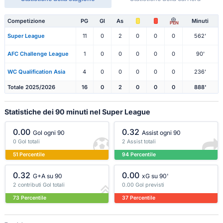
Competizione
PG
Gl
As
Minuti
PEN
Super League
11
0
2
0
0
0
562'
AFC Challenge League
1
0
0
0
0
0
90'
WC Qualification Asia
4
0
0
0
0
0
236'
Totale 2025/2026
16
0
2
0
0
0
888'
Statistiche dei 90 minuti nel Super League
0.00
0.32
Gol ogni 90
Assist ogni 90
0 Gol totali
2 Assist totali
51 Percentile
94 Percentile
0.32
0.00
G+A su 90
xG su 90'
2 contributi Gol totali
0.00 Gol previsti
73 Percentile
37 Percentile