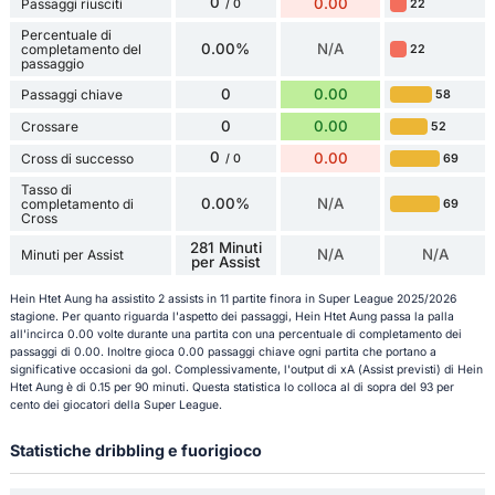
0
0.00
Passaggi riusciti
22
/ 0
Percentuale di
0.00%
N/A
completamento del
22
passaggio
0
0.00
Passaggi chiave
58
0
0.00
Crossare
52
0
0.00
Cross di successo
69
/ 0
Tasso di
0.00%
N/A
completamento di
69
Cross
281 Minuti
N/A
N/A
Minuti per Assist
per Assist
Hein Htet Aung ha assistito 2 assists in 11 partite finora in Super League 2025/2026
stagione. Per quanto riguarda l'aspetto dei passaggi, Hein Htet Aung passa la palla
all'incirca 0.00 volte durante una partita con una percentuale di completamento dei
passaggi di 0.00. Inoltre gioca 0.00 passaggi chiave ogni partita che portano a
significative occasioni da gol. Complessivamente, l'output di xA (Assist previsti) di Hein
Htet Aung è di 0.15 per 90 minuti. Questa statistica lo colloca al di sopra del 93 per
cento dei giocatori della Super League.
Statistiche dribbling e fuorigioco