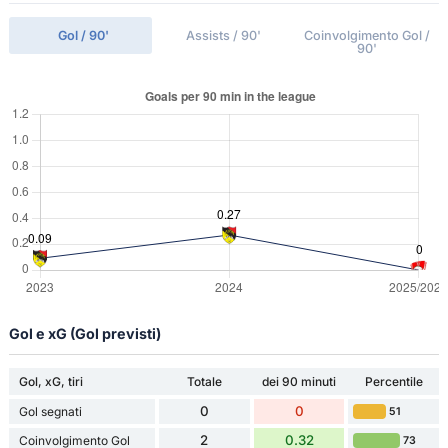
Gol / 90'
Assists / 90'
Coinvolgimento Gol /
90'
Gol e xG (Gol previsti)
Gol, xG, tiri
Totale
dei 90 minuti
Percentile
0
0
Gol segnati
51
2
0.32
Coinvolgimento Gol
73