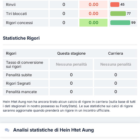
0
0.00
Rinvii
45
0
0.00
Tiri bloccati
77
0
0.00
Rigori concessi
99
Statistiche Rigori
Rigori
Questa stagione
Carriera
Tasso di conversione
Nessuna penalità
Nessuna penalità
sui rigori
0
0
Penalità subite
0
0
Rigori Segnati
0
0
Penalità mancate
Hein Htet Aung non ha ancora tirato alcun calcio di rigore in carriera (sulla base di tutti
i dati stagionali in nostro possesso su FootyStats). Le sue statistiche sui calci di rigore
saranno aggiornate quando prenderà un rigore in un incontro ufficiale.
Analisi statistiche di Hein Htet Aung