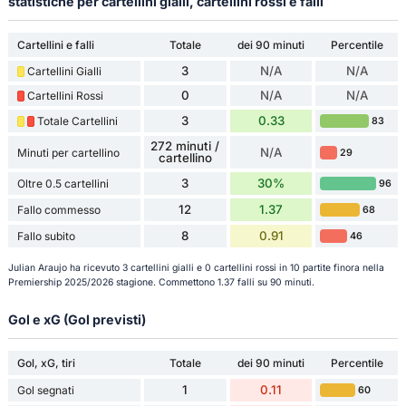
statistiche per cartellini gialli, cartellini rossi e falli
Cartellini e falli
Totale
dei 90 minuti
Percentile
3
N/A
N/A
Cartellini Gialli
0
N/A
N/A
Cartellini Rossi
3
0.33
Totale Cartellini
83
272 minuti /
N/A
Minuti per cartellino
29
cartellino
3
30%
Oltre 0.5 cartellini
96
12
1.37
Fallo commesso
68
8
0.91
Fallo subito
46
Julian Araujo ha ricevuto 3 cartellini gialli e 0 cartellini rossi in 10 partite finora nella
Premiership 2025/2026 stagione. Commettono 1.37 falli su 90 minuti.
Gol e xG (Gol previsti)
Gol, xG, tiri
Totale
dei 90 minuti
Percentile
1
0.11
Gol segnati
60