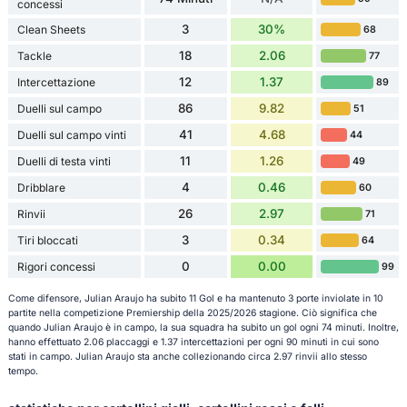
concessi
3
30%
Clean Sheets
68
18
2.06
Tackle
77
12
1.37
Intercettazione
89
86
9.82
Duelli sul campo
51
41
4.68
Duelli sul campo vinti
44
11
1.26
Duelli di testa vinti
49
4
0.46
Dribblare
60
26
2.97
Rinvii
71
3
0.34
Tiri bloccati
64
0
0.00
Rigori concessi
99
Come difensore, Julian Araujo ha subito 11 Gol e ha mantenuto 3 porte inviolate in 10
partite nella competizione Premiership della 2025/2026 stagione. Ciò significa che
quando Julian Araujo è in campo, la sua squadra ha subito un gol ogni 74 minuti. Inoltre,
hanno effettuato 2.06 placcaggi e 1.37 intercettazioni per ogni 90 minuti in cui sono
stati in campo. Julian Araujo sta anche collezionando circa 2.97 rinvii allo stesso
tempo.