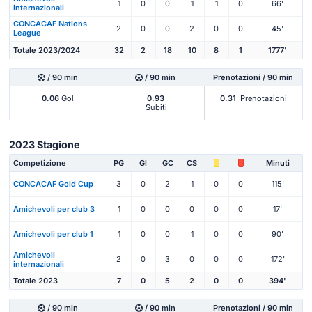
1
0
0
1
1
0
66'
internazionali
CONCACAF Nations
2
0
0
2
0
0
45'
League
Totale 2023/2024
32
2
18
10
8
1
1777'
/ 90 min
/ 90 min
Prenotazioni / 90 min
0.06
Gol
0.93
0.31
Prenotazioni
Subiti
2023 Stagione
Competizione
PG
Gl
GC
CS
Minuti
CONCACAF Gold Cup
3
0
2
1
0
0
115'
Amichevoli per club 3
1
0
0
0
0
0
17'
Amichevoli per club 1
1
0
0
1
0
0
90'
Amichevoli
2
0
3
0
0
0
172'
internazionali
Totale 2023
7
0
5
2
0
0
394'
/ 90 min
/ 90 min
Prenotazioni / 90 min