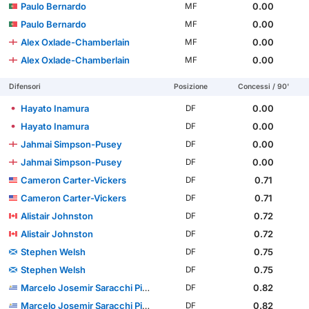
Paulo Bernardo
0.00
MF
Paulo Bernardo
0.00
MF
Alex Oxlade-Chamberlain
0.00
MF
Alex Oxlade-Chamberlain
0.00
MF
Difensori
Posizione
Concessi / 90'
Hayato Inamura
0.00
DF
Hayato Inamura
0.00
DF
Jahmai Simpson-Pusey
0.00
DF
Jahmai Simpson-Pusey
0.00
DF
Cameron Carter-Vickers
0.71
DF
Cameron Carter-Vickers
0.71
DF
Alistair Johnston
0.72
DF
Alistair Johnston
0.72
DF
Stephen Welsh
0.75
DF
Stephen Welsh
0.75
DF
Marcelo Josemir Saracchi Pintos
0.82
DF
Marcelo Josemir Saracchi Pintos
0.82
DF