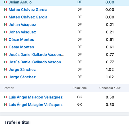
Julian Araujo
0.00
DF
Mateo Chávez García
0.00
DF
Mateo Chávez García
0.00
DF
Johan Vásquez
0.21
DF
Johan Vásquez
0.21
DF
César Montes
0.61
DF
César Montes
0.61
DF
Jesús Daniel Gallardo Vasconcelos
0.77
DF
Jesús Daniel Gallardo Vasconcelos
0.77
DF
Jorge Sánchez
1.02
DF
Jorge Sánchez
1.02
DF
Portieri
Posizione
Concessi / 90'
Luis Ángel Malagón Velázquez
0.50
GK
Luis Ángel Malagón Velázquez
0.50
GK
Trofei e titoli