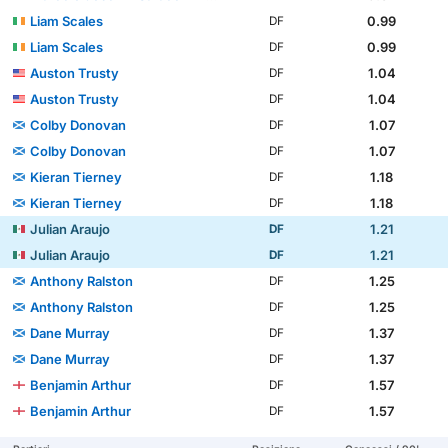
Liam Scales
0.99
DF
Liam Scales
0.99
DF
Auston Trusty
1.04
DF
Auston Trusty
1.04
DF
Colby Donovan
1.07
DF
Colby Donovan
1.07
DF
Kieran Tierney
1.18
DF
Kieran Tierney
1.18
DF
Julian Araujo
1.21
DF
Julian Araujo
1.21
DF
Anthony Ralston
1.25
DF
Anthony Ralston
1.25
DF
Dane Murray
1.37
DF
Dane Murray
1.37
DF
Benjamin Arthur
1.57
DF
Benjamin Arthur
1.57
DF