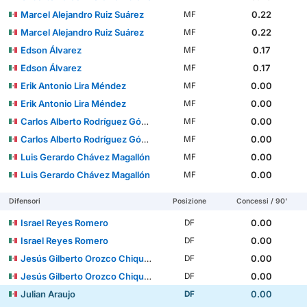
Marcel Alejandro Ruiz Suárez
0.22
MF
Marcel Alejandro Ruiz Suárez
0.22
MF
Edson Álvarez
0.17
MF
Edson Álvarez
0.17
MF
Erik Antonio Lira Méndez
0.00
MF
Erik Antonio Lira Méndez
0.00
MF
Carlos Alberto Rodríguez Gómez
0.00
MF
Carlos Alberto Rodríguez Gómez
0.00
MF
Luis Gerardo Chávez Magallón
0.00
MF
Luis Gerardo Chávez Magallón
0.00
MF
Difensori
Posizione
Concessi / 90'
Israel Reyes Romero
0.00
DF
Israel Reyes Romero
0.00
DF
Jesús Gilberto Orozco Chiquete
0.00
DF
Jesús Gilberto Orozco Chiquete
0.00
DF
Julian Araujo
0.00
DF