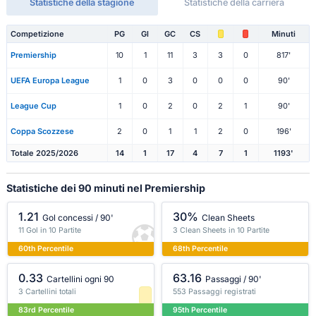
Statistiche della stagione
Statistiche della carriera
Competizione
PG
Gl
GC
CS
Minuti
Premiership
10
1
11
3
3
0
817'
UEFA Europa League
1
0
3
0
0
0
90'
League Cup
1
0
2
0
2
1
90'
Coppa Scozzese
2
0
1
1
2
0
196'
Totale 2025/2026
14
1
17
4
7
1
1193'
Statistiche dei 90 minuti nel Premiership
1.21
30%
Gol concessi / 90'
Clean Sheets
11 Gol in 10 Partite
3 Clean Sheets in 10 Partite
60th Percentile
68th Percentile
0.33
63.16
Cartellini ogni 90
Passaggi / 90'
3 Cartellini totali
553 Passaggi registrati
83rd Percentile
95th Percentile