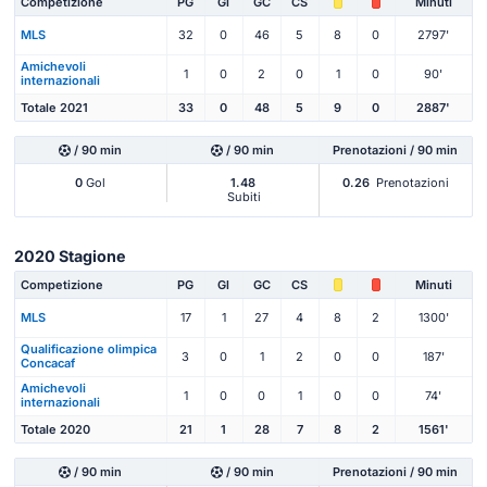
Competizione
PG
Gl
GC
CS
Minuti
MLS
32
0
46
5
8
0
2797'
Amichevoli
1
0
2
0
1
0
90'
internazionali
Totale 2021
33
0
48
5
9
0
2887'
/ 90 min
/ 90 min
Prenotazioni / 90 min
0
Gol
1.48
0.26
Prenotazioni
Subiti
2020 Stagione
Competizione
PG
Gl
GC
CS
Minuti
MLS
17
1
27
4
8
2
1300'
Qualificazione olimpica
3
0
1
2
0
0
187'
Concacaf
Amichevoli
1
0
0
1
0
0
74'
internazionali
Totale 2020
21
1
28
7
8
2
1561'
/ 90 min
/ 90 min
Prenotazioni / 90 min