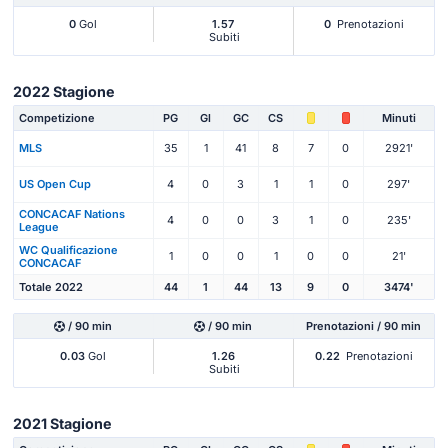
0
Gol
1.57
0
Prenotazioni
Subiti
2022 Stagione
Competizione
PG
Gl
GC
CS
Minuti
MLS
35
1
41
8
7
0
2921'
US Open Cup
4
0
3
1
1
0
297'
CONCACAF Nations
4
0
0
3
1
0
235'
League
WC Qualificazione
1
0
0
1
0
0
21'
CONCACAF
Totale 2022
44
1
44
13
9
0
3474'
/ 90 min
/ 90 min
Prenotazioni / 90 min
0.03
Gol
1.26
0.22
Prenotazioni
Subiti
2021 Stagione