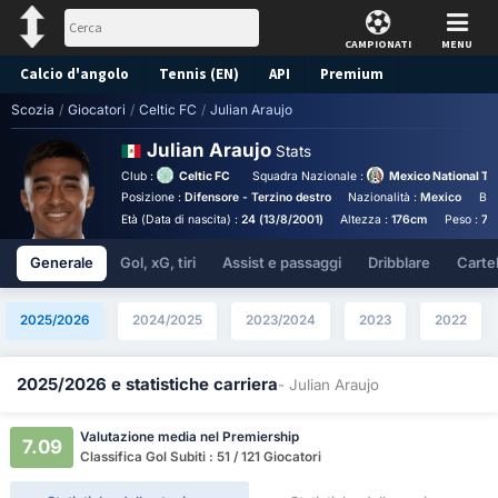
CAMPIONATI
MENU
Calcio d'angolo
Tennis (EN)
API
Premium
Scozia
/
Giocatori
/
Celtic FC
/
Julian Araujo
Pronostico
Julian Araujo
Stats
Club :
Celtic FC
Squadra Nazionale :
Mexico National T
Posizione :
Difensore - Terzino destro
Nazionalità :
Mexico
Bir
Età (Data di nascita) :
24 (13/8/2001)
Altezza :
176cm
Peso :
70
Generale
Gol, xG, tiri
Assist e passaggi
Dribblare
Cartell
2025/2026
2024/2025
2023/2024
2023
2022
2025/2026 e statistiche carriera
- Julian Araujo
Valutazione media nel Premiership
7.09
Classifica Gol Subiti : 51 / 121 Giocatori