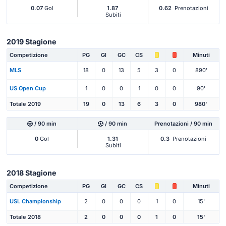
0.07
Gol
1.87
0.62
Prenotazioni
Subiti
2019 Stagione
Competizione
PG
Gl
GC
CS
Minuti
MLS
18
0
13
5
3
0
890'
US Open Cup
1
0
0
1
0
0
90'
Totale 2019
19
0
13
6
3
0
980'
/ 90 min
/ 90 min
Prenotazioni / 90 min
0
Gol
1.31
0.3
Prenotazioni
Subiti
2018 Stagione
Competizione
PG
Gl
GC
CS
Minuti
USL Championship
2
0
0
0
1
0
15'
Totale 2018
2
0
0
0
1
0
15'