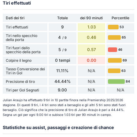
Tiri effettuati
Dati dei tiri
Totale
dei 90 minuti
Percentile
9
1.03
Tiri effettuati
53
Tiri nello specchio
4
0.46
65
/ 9
della porta
Tiri fuori dallo
5
0.57
46
/ 9
specchio della porta
0 tempi
0.00
Colpire il legno
69
Tasso Conversione dei
11.11%
N/A
63
Tiri in Gol
44.44%
N/A
Precisione di tiro
84
9.00
N/A
N/A
Tiri per Gol Segnati
Julian Araujo ha effettuato 9 tiri in 10 partite finora nella Premiership 2025/2026
stagione. Di questi 9 tiri, i 4 tiri sono stati a bersaglio e gli altri 5 tiri sono stati fuori
bersaglio. Ciò significa che la precisione di tiro di Julian Araujo è pari a 44.44%.
Segna un gol per ogni 9.00 tiri e subisce 1.03 tiri per 90 minuti in campo.
Statistiche su assist, passaggi e creazione di chance