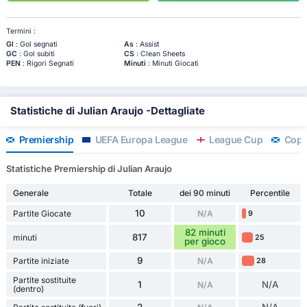
Termini :
Gl
: Gol segnati
As
: Assist
GC
: Gol subiti
CS
: Clean Sheets
PEN
: Rigori Segnati
Minuti
: Minuti Giocati
Statistiche di Julian Araujo -Dettagliate
Premiership
UEFA Europa League
League Cup
Copp
Statistiche Premiership di Julian Araujo
Generale
Totale
dei 90 minuti
Percentile
10
Partite Giocate
N/A
9
82 minuti
817
minuti
25
per gioco
9
Partite iniziate
N/A
28
Partite sostituite
1
N/A
N/A
(dentro)