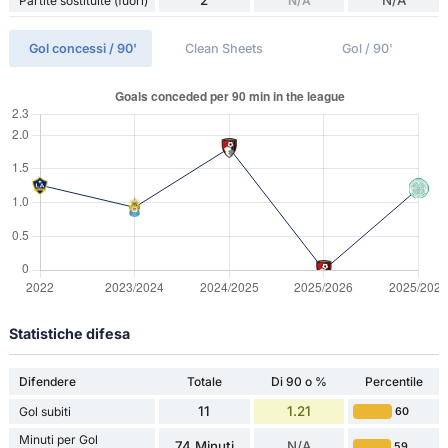
2
N/A
Partite sostituite (fuori)
N/A
Gol concessi / 90'
Clean Sheets
Gol / 90'
Statistiche difesa
Difendere
Totale
Di 90 o %
Percentile
11
1.21
Gol subiti
60
Minuti per Gol
74 Minuti
N/A
59