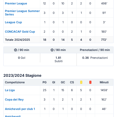
Premier League
12
0
10
2
2
0
498'
Premier League Summer
3
0
3
1
1
0
91'
Series
League Cup
1
0
1
0
0
0
3'
CONCACAF Gold Cup
2
0
0
2
1
0
180'
Totale 2024/2025
18
0
14
5
4
0
772'
/ 90 min
/ 90 min
Prenotazioni / 90 min
0
Gol
1.81
0.36
Prenotazioni
Subiti
2023/2024 Stagione
Competizione
PG
Gl
GC
CS
Minuti
La Liga
25
1
15
6
5
0
1458'
Copa del Rey
3
1
2
1
2
1
162'
Amichevoli per club 1
1
0
1
0
0
0
46'
Amichevoli