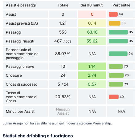
Assist e passaggi
Totale
dei 90 minuti
Percentile
0
0
Assist
44
1.21
0.14
Assist previsti (xA)
58
553
63.16
Passaggi
95
487
55.62
Passaggi riusciti
95
/ 553
Percentuale di
88.07%
N/A
completamento del
94
passaggio
10
1.14
Passaggi chiave
70
24
2.74
Crossare
76
5
0.57
Cross di successo
73
/ 24
Tasso di
20.83%
N/A
completamento di
49
Cross
Nessun
N/A
N/A
Minuti per Assist
Assist
Julian Araujo non ha assistito nessun gol in questa stagione Premiership.
Statistiche dribbling e fuorigioco