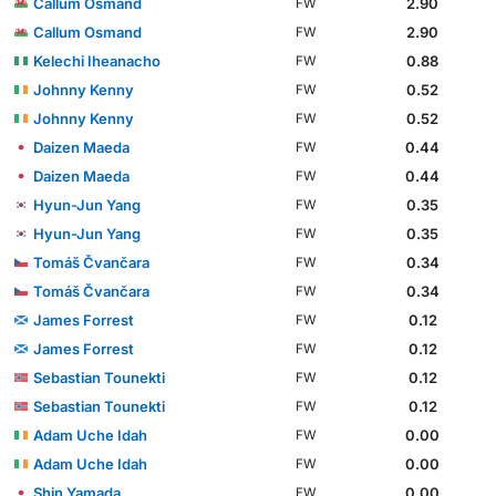
Callum Osmand
2.90
FW
Callum Osmand
2.90
FW
Kelechi Iheanacho
0.88
FW
Johnny Kenny
0.52
FW
Johnny Kenny
0.52
FW
Daizen Maeda
0.44
FW
Daizen Maeda
0.44
FW
Hyun-Jun Yang
0.35
FW
Hyun-Jun Yang
0.35
FW
Tomáš Čvančara
0.34
FW
Tomáš Čvančara
0.34
FW
James Forrest
0.12
FW
James Forrest
0.12
FW
Sebastian Tounekti
0.12
FW
Sebastian Tounekti
0.12
FW
Adam Uche Idah
0.00
FW
Adam Uche Idah
0.00
FW
Shin Yamada
0.00
FW