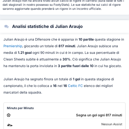
Julian Araujo non ha ancora tirato alcun calcio di rigore in carriera (sulla base di tutti i
dati stagionali in nostro possesso su FootyStats). Le sue statistiche sui calci di rigore
saranno aggiornate quando prenderà un rigore in un incontro ufficiale.
Analisi statistiche di Julian Araujo
Julian Araujo è una Difensore che è apparsa in
10 partite
questa stagione in
Premiership
, giocando un totale di
817 minuti
. Julian Araujo subisce una
media di
1.21 goal
ogni 90 minuti in cui è in campo. La sua percentuale di
Clean Sheets subite è attualmente a
30%
. Ciò significa che Julian Araujo
ha mantenuto la porta inviolata in
3 partite fuori dalle 10
in cui ha giocato.
Julian Araujo ha segnato finora un totale di
1 gol
in questa stagione di
campionato, il che lo colloca a
16
nel
16
Celtic FC
elenco dei migliori
marcatori della squadra.
Minuto per Minuto
Segna un gol ogni 817 minuti
Nessun Assist