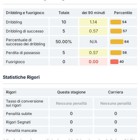
Dribbling e fuorigioco
Totale
dei 90 minuti
Percentile
10
1.14
Dribbling
54
5
0.57
Dribbling di successo
57
Percentuale di
50.00%
N/A
64
successo dei dribbling
5
0.57
Perdita di possesso
56
0
0.00
Fuorigioco
40
Statistiche Rigori
Rigori
Questa stagione
Carriera
Tasso di conversione
Nessuna penalità
Nessuna penalità
sui rigori
0
0
Penalità subite
0
0
Rigori Segnati
0
0
Penalità mancate