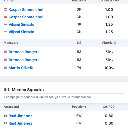
Portieri
Posizione
Concessi / 90'
Kasper Schmeichel
1.00
GK
Kasper Schmeichel
1.00
GK
Viljami Sinisalo
1.25
GK
Viljami Sinisalo
1.25
GK
Managers
Età
Vittoria %
Brendan Rodgers
56
53
%
Brendan Rodgers
56
53
%
Martin O'Neill
100
74
%
Mexico Squadra
I compagni di squadra di Julian Araujo a livello internazionale
Attaccanti
Posizione
Gol / 90'
Raúl Jiménez
0.60
FW
Raúl Jiménez
0.60
FW