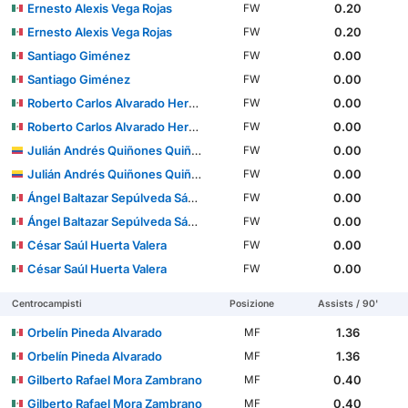
Ernesto Alexis Vega Rojas
0.20
FW
Ernesto Alexis Vega Rojas
0.20
FW
Santiago Giménez
0.00
FW
Santiago Giménez
0.00
FW
Roberto Carlos Alvarado Hernández
0.00
FW
Roberto Carlos Alvarado Hernández
0.00
FW
Julián Andrés Quiñones Quiñones
0.00
FW
Julián Andrés Quiñones Quiñones
0.00
FW
Ángel Baltazar Sepúlveda Sánchez
0.00
FW
Ángel Baltazar Sepúlveda Sánchez
0.00
FW
César Saúl Huerta Valera
0.00
FW
César Saúl Huerta Valera
0.00
FW
Centrocampisti
Posizione
Assists / 90'
Orbelín Pineda Alvarado
1.36
MF
Orbelín Pineda Alvarado
1.36
MF
Gilberto Rafael Mora Zambrano
0.40
MF
Gilberto Rafael Mora Zambrano
0.40
MF