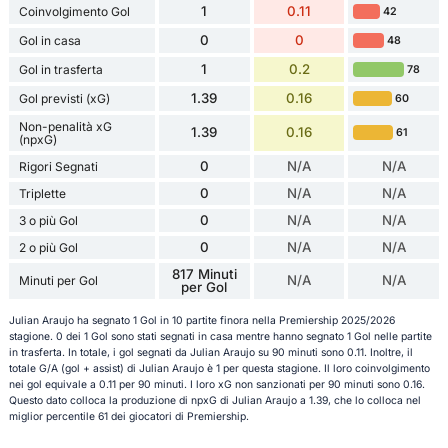
1
0.11
Coinvolgimento Gol
42
0
0
Gol in casa
48
1
0.2
Gol in trasferta
78
1.39
0.16
Gol previsti (xG)
60
Non-penalità xG
1.39
0.16
61
(npxG)
0
N/A
N/A
Rigori Segnati
0
N/A
N/A
Triplette
0
N/A
N/A
3 o più Gol
0
N/A
N/A
2 o più Gol
817 Minuti
N/A
N/A
Minuti per Gol
per Gol
Julian Araujo ha segnato 1 Gol in 10 partite finora nella Premiership 2025/2026
stagione. 0 dei 1 Gol sono stati segnati in casa mentre hanno segnato 1 Gol nelle partite
in trasferta. In totale, i gol segnati da Julian Araujo su 90 minuti sono 0.11. Inoltre, il
totale G/A (gol + assist) di Julian Araujo è 1 per questa stagione. Il loro coinvolgimento
nei gol equivale a 0.11 per 90 minuti. I loro xG non sanzionati per 90 minuti sono 0.16.
Questo dato colloca la produzione di npxG di Julian Araujo a 1.39, che lo colloca nel
miglior percentile 61 dei giocatori di Premiership.