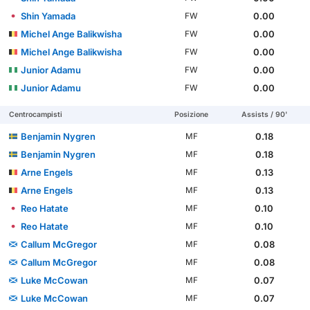
Shin Yamada
0.00
FW
Michel Ange Balikwisha
0.00
FW
Michel Ange Balikwisha
0.00
FW
Junior Adamu
0.00
FW
Junior Adamu
0.00
FW
Centrocampisti
Posizione
Assists / 90'
Benjamin Nygren
0.18
MF
Benjamin Nygren
0.18
MF
Arne Engels
0.13
MF
Arne Engels
0.13
MF
Reo Hatate
0.10
MF
Reo Hatate
0.10
MF
Callum McGregor
0.08
MF
Callum McGregor
0.08
MF
Luke McCowan
0.07
MF
Luke McCowan
0.07
MF