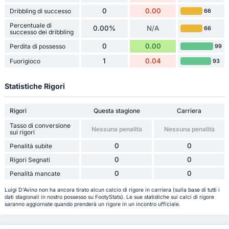
0
0.00
Dribbling di successo
66
Percentuale di
0.00%
N/A
66
successo dei dribbling
0
0.00
Perdita di possesso
99
1
0.04
Fuorigioco
93
Statistiche Rigori
Rigori
Questa stagione
Carriera
Tasso di conversione
Nessuna penalità
Nessuna penalità
sui rigori
0
0
Penalità subite
0
0
Rigori Segnati
0
0
Penalità mancate
Luigi D'Avino non ha ancora tirato alcun calcio di rigore in carriera (sulla base di tutti i
dati stagionali in nostro possesso su FootyStats). Le sue statistiche sui calci di rigore
saranno aggiornate quando prenderà un rigore in un incontro ufficiale.