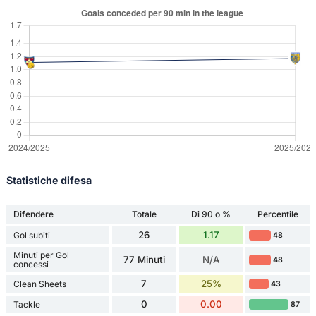
Statistiche difesa
Difendere
Totale
Di 90 o %
Percentile
26
1.17
Gol subiti
48
Minuti per Gol
77 Minuti
N/A
48
concessi
7
25%
Clean Sheets
43
0
0.00
Tackle
87