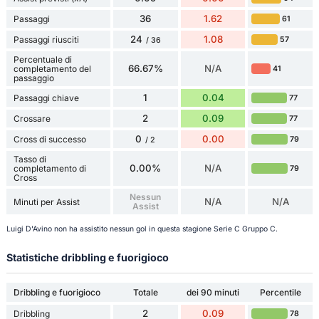
36
1.62
Passaggi
61
24
1.08
Passaggi riusciti
57
/ 36
Percentuale di
66.67%
N/A
completamento del
41
passaggio
1
0.04
Passaggi chiave
77
2
0.09
Crossare
77
0
0.00
Cross di successo
79
/ 2
Tasso di
0.00%
N/A
completamento di
79
Cross
Nessun
N/A
N/A
Minuti per Assist
Assist
Luigi D'Avino non ha assistito nessun gol in questa stagione Serie C Gruppo C.
Statistiche dribbling e fuorigioco
Dribbling e fuorigioco
Totale
dei 90 minuti
Percentile
2
0.09
Dribbling
78