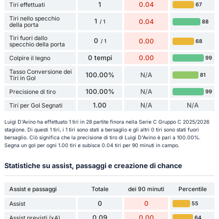
1
0.04
Tiri effettuati
67
Tiri nello specchio
1
0.04
88
/ 1
della porta
Tiri fuori dallo
0
0.00
68
/ 1
specchio della porta
0 tempi
0.00
Colpire il legno
99
Tasso Conversione dei
100.00%
N/A
81
Tiri in Gol
100.00%
N/A
Precisione di tiro
99
1.00
N/A
N/A
Tiri per Gol Segnati
Luigi D'Avino ha effettuato 1 tiri in 28 partite finora nella Serie C Gruppo C 2025/2026
stagione. Di questi 1 tiri, i 1 tiri sono stati a bersaglio e gli altri 0 tiri sono stati fuori
bersaglio. Ciò significa che la precisione di tiro di Luigi D'Avino è pari a 100.00%.
Segna un gol per ogni 1.00 tiri e subisce 0.04 tiri per 90 minuti in campo.
Statistiche su assist, passaggi e creazione di chance
Assist e passaggi
Totale
dei 90 minuti
Percentile
0
0
Assist
55
0.09
0.00
Assist previsti (xA)
64