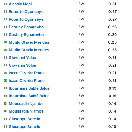
Alessio Nepi
0.51
FW
Roberto Ogunseye
0.27
FW
Roberto Ogunseye
0.27
FW
Destiny Egharevba
0.26
FW
Destiny Egharevba
0.26
FW
Murilo Otávio Mendes
0.23
FW
Murilo Otávio Mendes
0.23
FW
Giovanni Volpe
0.21
FW
Giovanni Volpe
0.21
FW
Isaac Oliveira Prado
0.21
FW
Isaac Oliveira Prado
0.21
FW
Ibourhima Baldé Baldé
0.19
FW
Ibourhima Baldé Baldé
0.19
FW
Moussadja Njambe
0.14
FW
Moussadja Njambe
0.14
FW
Giuseppe Borello
0.10
FW
Giuseppe Borello
0.10
FW