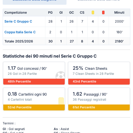
Competizione
PG
Gl
GC
CS
Minuti
Serie C Gruppo C
28
1
26
7
4
0
2000'
Coppa Italia Serie C
2
0
1
1
0
0
180'
Totale 2025/2026
30
1
27
8
4
0
2180'
Statistiche dei 90 minuti nel Serie C Gruppo C
1.17
25%
Gol concessi / 90'
Clean Sheets
26 Gol in 28 Partite
7 Clean Sheets in 28 Partite
48th Percentile
43rd Percentile
0.18
1.62
Cartellini ogni 90
Passaggi / 90'
4 Cartellini totali
36 Passaggi registrati
52nd Percentile
61st Percentile
Termini :
Gl
: Gol segnati
As
: Assist