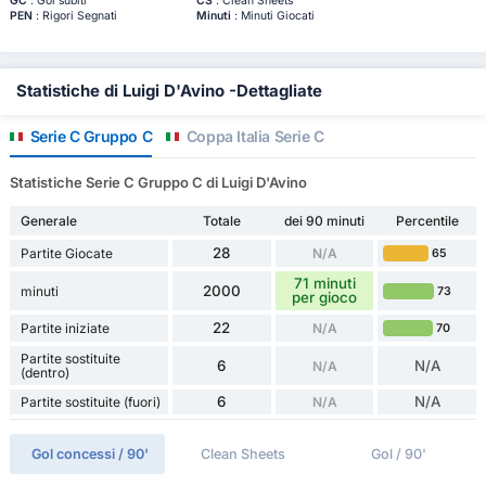
GC
: Gol subiti
CS
: Clean Sheets
PEN
: Rigori Segnati
Minuti
: Minuti Giocati
Statistiche di Luigi D'Avino -Dettagliate
Serie C Gruppo C
Coppa Italia Serie C
Statistiche Serie C Gruppo C di Luigi D'Avino
Generale
Totale
dei 90 minuti
Percentile
28
Partite Giocate
N/A
65
71 minuti
2000
minuti
73
per gioco
22
Partite iniziate
N/A
70
Partite sostituite
6
N/A
N/A
(dentro)
6
N/A
Partite sostituite (fuori)
N/A
Gol concessi / 90'
Clean Sheets
Gol / 90'