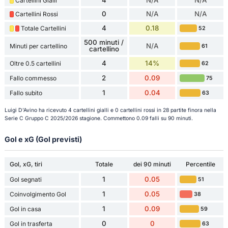
4
N/A
N/A
Cartellini Gialli
0
N/A
N/A
Cartellini Rossi
4
0.18
Totale Cartellini
52
500 minuti /
N/A
Minuti per cartellino
61
cartellino
4
14%
Oltre 0.5 cartellini
62
2
0.09
Fallo commesso
75
1
0.04
Fallo subito
63
Luigi D'Avino ha ricevuto 4 cartellini gialli e 0 cartellini rossi in 28 partite finora nella
Serie C Gruppo C 2025/2026 stagione. Commettono 0.09 falli su 90 minuti.
Gol e xG (Gol previsti)
Gol, xG, tiri
Totale
dei 90 minuti
Percentile
1
0.05
Gol segnati
51
1
0.05
Coinvolgimento Gol
38
1
0.09
Gol in casa
59
0
0
Gol in trasferta
63