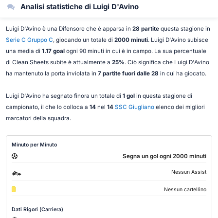
Analisi statistiche di Luigi D'Avino
Luigi D'Avino è una Difensore che è apparsa in
28 partite
questa stagione in
Serie C Gruppo C
, giocando un totale di
2000 minuti
. Luigi D'Avino subisce
una media di
1.17 goal
ogni 90 minuti in cui è in campo. La sua percentuale
di Clean Sheets subite è attualmente a
25%
. Ciò significa che Luigi D'Avino
ha mantenuto la porta inviolata in
7 partite fuori dalle 28
in cui ha giocato.
Luigi D'Avino ha segnato finora un totale di
1 gol
in questa stagione di
campionato, il che lo colloca a
14
nel
14
SSC Giugliano
elenco dei migliori
marcatori della squadra.
Minuto per Minuto
Segna un gol ogni 2000 minuti
Nessun Assist
Nessun cartellino
Dati Rigori (Carriera)