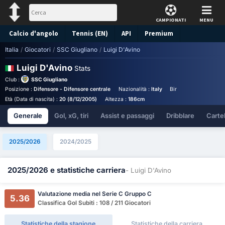
CAMPIONATI
MENU
Calcio d'angolo
Tennis (EN)
API
Premium
Italia
/
Giocatori
/
SSC Giugliano
/
Luigi D'Avino
Pronostico
Luigi D'Avino
Stats
Club :
SSC Giugliano
Posizione :
Difensore - Difensore centrale
Nazionalità :
Italy
Birthplace :
Italy - Ital
Età (Data di nascita) :
20 (8/12/2005)
Altezza :
186cm
Generale
Gol, xG, tiri
Assist e passaggi
Dribblare
Cartell
2025/2026
2024/2025
2025/2026 e statistiche carriera
- Luigi D'Avino
Valutazione media nel Serie C Gruppo C
5.36
Classifica Gol Subiti : 108 / 211 Giocatori
Statistiche della stagione
Statistiche della carriera