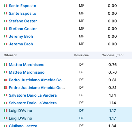
Sante Esposito
0.00
MF
Sante Esposito
0.00
MF
Stefano Cester
0.00
MF
Stefano Cester
0.00
MF
Jeremy Broh
0.00
MF
Jeremy Broh
0.00
MF
Difensori
Posizione
Concessi / 90'
Matteo Marchisano
0.76
DF
Matteo Marchisano
0.76
DF
Pedro Justiniano Almeida Gomes
0.81
DF
Pedro Justiniano Almeida Gomes
0.81
DF
Salvatore Dario La Vardera
1.14
DF
Salvatore Dario La Vardera
1.14
DF
Luigi D'Avino
1.17
DF
Luigi D'Avino
1.17
DF
Giuliano Laezza
1.34
DF