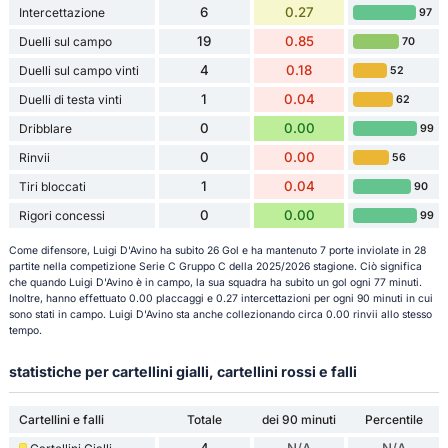
6
0.27
Intercettazione
97
19
0.85
Duelli sul campo
70
4
0.18
Duelli sul campo vinti
52
1
0.04
Duelli di testa vinti
62
0
0.00
Dribblare
99
0
0.00
Rinvii
56
1
0.04
Tiri bloccati
90
0
0.00
Rigori concessi
99
Come difensore, Luigi D'Avino ha subito 26 Gol e ha mantenuto 7 porte inviolate in 28
partite nella competizione Serie C Gruppo C della 2025/2026 stagione. Ciò significa
che quando Luigi D'Avino è in campo, la sua squadra ha subito un gol ogni 77 minuti.
Inoltre, hanno effettuato 0.00 placcaggi e 0.27 intercettazioni per ogni 90 minuti in cui
sono stati in campo. Luigi D'Avino sta anche collezionando circa 0.00 rinvii allo stesso
tempo.
statistiche per cartellini gialli, cartellini rossi e falli
Cartellini e falli
Totale
dei 90 minuti
Percentile