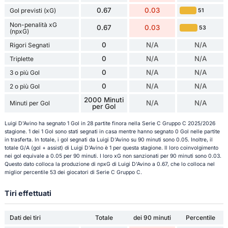
0.67
0.03
Gol previsti (xG)
51
Non-penalità xG
0.67
0.03
53
(npxG)
0
N/A
N/A
Rigori Segnati
0
N/A
N/A
Triplette
0
N/A
N/A
3 o più Gol
0
N/A
N/A
2 o più Gol
2000 Minuti
N/A
N/A
Minuti per Gol
per Gol
Luigi D'Avino ha segnato 1 Gol in 28 partite finora nella Serie C Gruppo C 2025/2026
stagione. 1 dei 1 Gol sono stati segnati in casa mentre hanno segnato 0 Gol nelle partite
in trasferta. In totale, i gol segnati da Luigi D'Avino su 90 minuti sono 0.05. Inoltre, il
totale G/A (gol + assist) di Luigi D'Avino è 1 per questa stagione. Il loro coinvolgimento
nei gol equivale a 0.05 per 90 minuti. I loro xG non sanzionati per 90 minuti sono 0.03.
Questo dato colloca la produzione di npxG di Luigi D'Avino a 0.67, che lo colloca nel
miglior percentile 53 dei giocatori di Serie C Gruppo C.
Tiri effettuati
Dati dei tiri
Totale
dei 90 minuti
Percentile