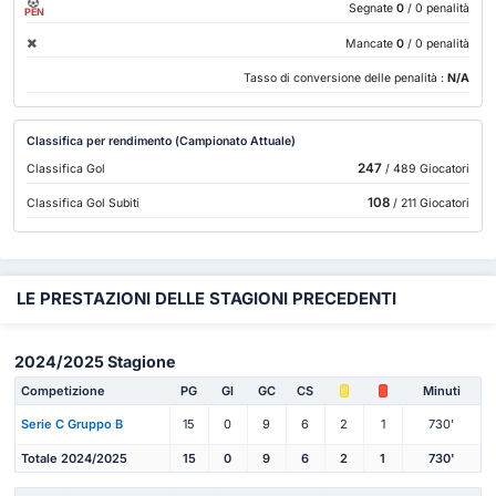
Segnate
0
/ 0 penalità
PEN
Mancate
0
/ 0 penalità
Tasso di conversione delle penalità :
N/A
Classifica per rendimento (Campionato Attuale)
247
Classifica Gol
/ 489 Giocatori
108
Classifica Gol Subiti
/ 211 Giocatori
LE PRESTAZIONI DELLE STAGIONI PRECEDENTI
2024/2025 Stagione
Competizione
PG
Gl
GC
CS
Minuti
Serie C Gruppo B
15
0
9
6
2
1
730'
Totale 2024/2025
15
0
9
6
2
1
730'