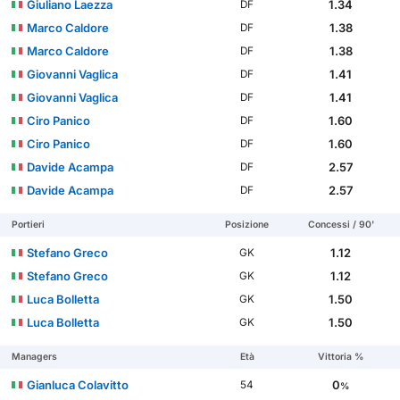
Giuliano Laezza
1.34
DF
Marco Caldore
1.38
DF
Marco Caldore
1.38
DF
Giovanni Vaglica
1.41
DF
Giovanni Vaglica
1.41
DF
Ciro Panico
1.60
DF
Ciro Panico
1.60
DF
Davide Acampa
2.57
DF
Davide Acampa
2.57
DF
Portieri
Posizione
Concessi / 90'
Stefano Greco
1.12
GK
Stefano Greco
1.12
GK
Luca Bolletta
1.50
GK
Luca Bolletta
1.50
GK
Managers
Età
Vittoria %
Gianluca Colavitto
0
54
%