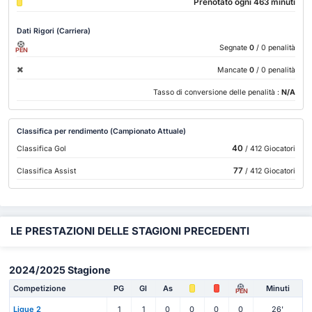
Prenotato ogni 463 minuti
Dati Rigori (Carriera)
Segnate
0
/ 0 penalità
PEN
Mancate
0
/ 0 penalità
Tasso di conversione delle penalità :
N/A
Classifica per rendimento (Campionato Attuale)
40
Classifica Gol
/ 412 Giocatori
77
Classifica Assist
/ 412 Giocatori
LE PRESTAZIONI DELLE STAGIONI PRECEDENTI
2024/2025 Stagione
Competizione
PG
Gl
As
Minuti
PEN
Ligue 2
1
1
0
0
0
0
26'