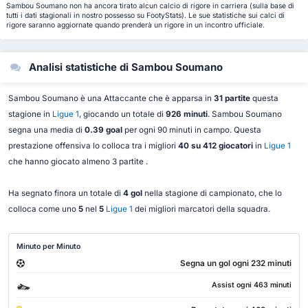
Sambou Soumano non ha ancora tirato alcun calcio di rigore in carriera (sulla base di
tutti i dati stagionali in nostro possesso su FootyStats). Le sue statistiche sui calci di
rigore saranno aggiornate quando prenderà un rigore in un incontro ufficiale.
Analisi statistiche di Sambou Soumano
Sambou Soumano è una Attaccante che è apparsa in
31 partite
questa
stagione in
Ligue 1
, giocando un totale di
926 minuti
. Sambou Soumano
segna una media di
0.39 goal
per ogni 90 minuti in campo. Questa
prestazione offensiva lo colloca tra i migliori
40 su 412 giocatori
in
Ligue 1
che hanno giocato almeno 3 partite .
Ha segnato finora un totale di
4 gol
nella stagione di campionato, che lo
colloca come uno
5
nel
5
Ligue 1
dei migliori marcatori della squadra.
Minuto per Minuto
Segna un gol ogni 232 minuti
Assist ogni 463 minuti