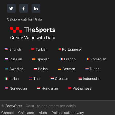
Calcio e dati forniti da
English
Turkish
Portuguese
Russian
Spanish
French
Romanian
Swedish
Polish
German
Dutch
Italian
Thai
Croatian
Indonesian
Norwegian
Hungarian
Vietnamese
©
FootyStats
- Costruito con amore per calcio
Contatti
Chi siamo
Aiuto
Politica sulla privacy