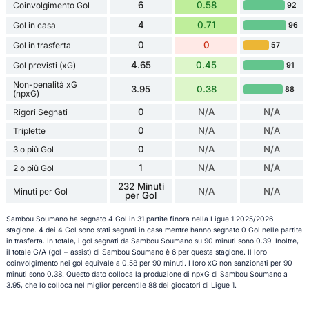
6
0.58
Coinvolgimento Gol
92
4
0.71
Gol in casa
96
0
0
Gol in trasferta
57
4.65
0.45
Gol previsti (xG)
91
Non-penalità xG
3.95
0.38
88
(npxG)
0
N/A
N/A
Rigori Segnati
0
N/A
N/A
Triplette
0
N/A
N/A
3 o più Gol
1
N/A
N/A
2 o più Gol
232 Minuti
N/A
N/A
Minuti per Gol
per Gol
Sambou Soumano ha segnato 4 Gol in 31 partite finora nella Ligue 1 2025/2026
stagione. 4 dei 4 Gol sono stati segnati in casa mentre hanno segnato 0 Gol nelle partite
in trasferta. In totale, i gol segnati da Sambou Soumano su 90 minuti sono 0.39. Inoltre,
il totale G/A (gol + assist) di Sambou Soumano è 6 per questa stagione. Il loro
coinvolgimento nei gol equivale a 0.58 per 90 minuti. I loro xG non sanzionati per 90
minuti sono 0.38. Questo dato colloca la produzione di npxG di Sambou Soumano a
3.95, che lo colloca nel miglior percentile 88 dei giocatori di Ligue 1.