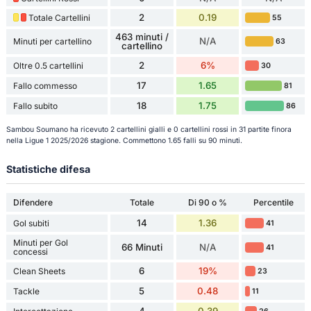
2
0.19
Totale Cartellini
55
463 minuti /
N/A
Minuti per cartellino
63
cartellino
2
6%
Oltre 0.5 cartellini
30
17
1.65
Fallo commesso
81
18
1.75
Fallo subito
86
Sambou Soumano ha ricevuto 2 cartellini gialli e 0 cartellini rossi in 31 partite finora
nella Ligue 1 2025/2026 stagione. Commettono 1.65 falli su 90 minuti.
Statistiche difesa
Difendere
Totale
Di 90 o %
Percentile
14
1.36
Gol subiti
41
Minuti per Gol
66 Minuti
N/A
41
concessi
6
19%
Clean Sheets
23
5
0.48
Tackle
11