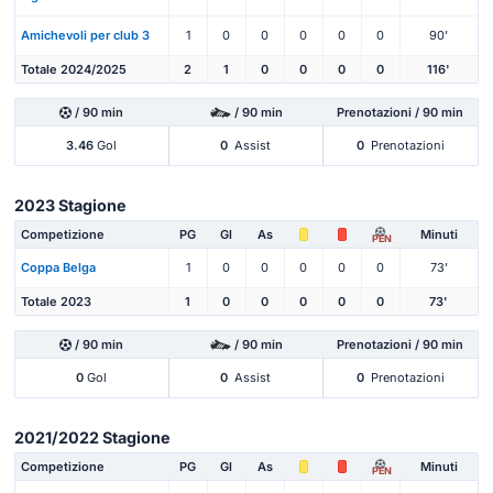
Amichevoli per club 3
1
0
0
0
0
0
90'
Totale 2024/2025
2
1
0
0
0
0
116'
/ 90 min
/ 90 min
Prenotazioni / 90 min
3.46
Gol
0
Assist
0
Prenotazioni
2023 Stagione
Competizione
PG
Gl
As
Minuti
PEN
Coppa Belga
1
0
0
0
0
0
73'
Totale 2023
1
0
0
0
0
0
73'
/ 90 min
/ 90 min
Prenotazioni / 90 min
0
Gol
0
Assist
0
Prenotazioni
2021/2022 Stagione
Competizione
PG
Gl
As
Minuti
PEN