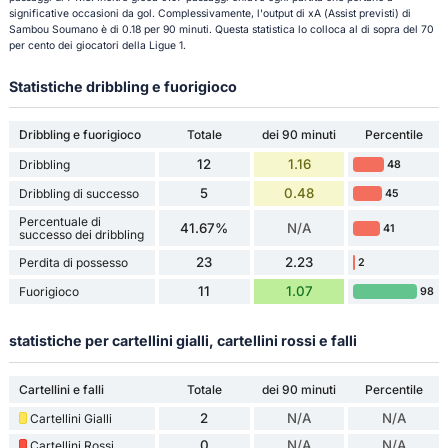
significative occasioni da gol. Complessivamente, l'output di xA (Assist previsti) di
Sambou Soumano è di 0.18 per 90 minuti. Questa statistica lo colloca al di sopra del 70
per cento dei giocatori della Ligue 1.
Statistiche dribbling e fuorigioco
Dribbling e fuorigioco
Totale
dei 90 minuti
Percentile
12
1.16
Dribbling
48
5
0.48
Dribbling di successo
45
Percentuale di
41.67%
N/A
41
successo dei dribbling
23
2.23
Perdita di possesso
2
11
1.07
Fuorigioco
98
statistiche per cartellini gialli, cartellini rossi e falli
Cartellini e falli
Totale
dei 90 minuti
Percentile
2
N/A
N/A
Cartellini Gialli
0
N/A
N/A
Cartellini Rossi