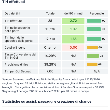
Tiri effettuati
Dati dei tiri
Totale
dei 90 minuti
Percentile
28
2.72
Tiri effettuati
92
Tiri nello specchio
11
1.07
90
/ 28
della porta
Tiri fuori dallo
17
1.65
92
/ 28
specchio della porta
0 tempi
0.00
Colpire il legno
69
Tasso Conversione dei
14.29%
N/A
78
Tiri in Gol
39.29%
N/A
Precisione di tiro
68
7.00
N/A
N/A
Tiri per Gol Segnati
Sambou Soumano ha effettuato 28 tiri in 31 partite finora nella Ligue 1 2025/2026
stagione. Di questi 28 tiri, i 11 tiri sono stati a bersaglio e gli altri 17 tiri sono stati fuori
bersaglio. Ciò significa che la precisione di tiro di Sambou Soumano è pari a 39.29%.
Segna un gol per ogni 7.00 tiri e subisce 2.72 tiri per 90 minuti in campo.
Statistiche su assist, passaggi e creazione di chance