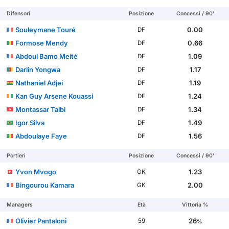
Difensori
Posizione
Concessi / 90'
Souleymane Touré
0.00
DF
Formose Mendy
0.66
DF
Abdoul Bamo Meité
1.09
DF
Darlin Yongwa
1.17
DF
Nathaniel Adjei
1.19
DF
Kan Guy Arsene Kouassi
1.24
DF
Montassar Talbi
1.34
DF
Igor Silva
1.49
DF
Abdoulaye Faye
1.56
DF
Portieri
Posizione
Concessi / 90'
Yvon Mvogo
1.23
GK
Bingourou Kamara
2.00
GK
Managers
Età
Vittoria %
Olivier Pantaloni
26
59
%