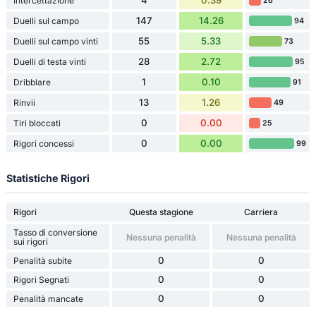
4
0.39
Intercettazione
26
147
14.26
Duelli sul campo
94
55
5.33
Duelli sul campo vinti
73
28
2.72
Duelli di testa vinti
95
1
0.10
Dribblare
91
13
1.26
Rinvii
49
0
0.00
Tiri bloccati
25
0
0.00
Rigori concessi
99
Statistiche Rigori
Rigori
Questa stagione
Carriera
Tasso di conversione
Nessuna penalità
Nessuna penalità
sui rigori
0
0
Penalità subite
0
0
Rigori Segnati
0
0
Penalità mancate