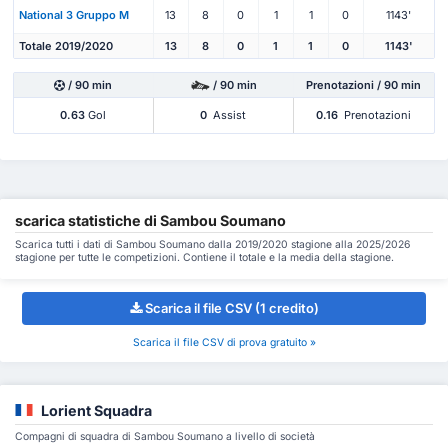
National 3 Gruppo M
13
8
0
1
1
0
1143'
Totale 2019/2020
13
8
0
1
1
0
1143'
/ 90 min
/ 90 min
Prenotazioni / 90 min
0.63
Gol
0
Assist
0.16
Prenotazioni
scarica statistiche di Sambou Soumano
Scarica tutti i dati di Sambou Soumano dalla 2019/2020 stagione alla 2025/2026
stagione per tutte le competizioni. Contiene il totale e la media della stagione.
Scarica il file CSV (1 credito)
Scarica il file CSV di prova gratuito »
Lorient Squadra
Compagni di squadra di Sambou Soumano a livello di società