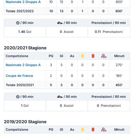
Nazionale 2 Gruppo A
10
13
0
1
0
0
800'
Totale 2021/2022
10
13
0
1
0
0
800'
/ 90 min
/ 90 min
Prenotazioni / 90 min
1.46
Gol
0
Assist
0.11
Prenotazioni
2020/2021 Stagione
Competizione
PG
Gl
As
Minuti
PEN
Nazionale 2 Gruppo A
3
3
0
0
0
0
270'
Coupe de France
2
0
0
0
0
0
180'
Totale 2020/2021
5
3
0
0
0
0
450'
/ 90 min
/ 90 min
Prenotazioni / 90 min
1
Gol
0
Assist
0
Prenotazioni
2019/2020 Stagione
Competizione
PG
Gl
As
Minuti
PEN