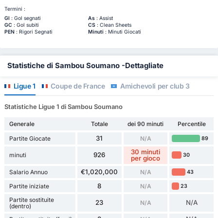
Termini :
Gl
: Gol segnati
As
: Assist
GC
: Gol subiti
CS
: Clean Sheets
PEN
: Rigori Segnati
Minuti
: Minuti Giocati
Statistiche di Sambou Soumano -Dettagliate
Ligue 1
Coupe de France
Amichevoli per club 3
Statistiche Ligue 1 di Sambou Soumano
Generale
Totale
dei 90 minuti
Percentile
31
Partite Giocate
N/A
89
30 minuti
926
minuti
30
per gioco
€1,020,000
Salario Annuo
N/A
43
8
Partite iniziate
N/A
23
Partite sostituite
23
N/A
N/A
(dentro)