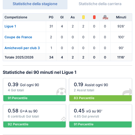
Statistiche della stagione
Statistiche della carriera
Competizione
PG
Gl
As
Minuti
PEN
Ligue 1
31
4
2
2
0
0
926'
Coupe de France
2
0
0
0
0
0
100'
Amichevoli per club 3
1
0
0
0
0
0
90'
Totale 2025/2026
34
4
2
2
0
0
1116'
Statistiche dei 90 minuti nel Ligue 1
0.39
0.19
Gol ogni 90
Assist ogni 90
4 Gol totali
2 Assist totali
91 Percentile
83 Percentile
0.58
0.45
G+A su 90
xG su 90'
6 contributi Gol totali
4.65 Gol previsti
92 Percentile
91 Percentile