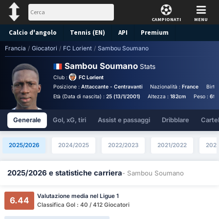
CAMPIONATI
MENU
Calcio d'angolo
Tennis (EN)
API
Premium
Francia
/
Giocatori
/
FC Lorient
/
Sambou Soumano
Pronostico
Sambou Soumano
Stats
Club :
FC Lorient
Posizione :
Attaccante - Centravanti
Nazionalità :
France
Birth
Età (Data di nascita) :
25 (13/1/2001)
Altezza :
182cm
Peso :
69
Generale
Gol, xG, tiri
Assist e passaggi
Dribblare
Cartell
2025/2026
2024/2025
2022/2023
2021/2022
202
2025/2026 e statistiche carriera
- Sambou Soumano
Valutazione media nel Ligue 1
6.44
Classifica Gol : 40 / 412 Giocatori