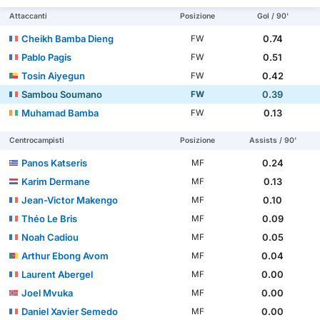
Attaccanti
Posizione
Gol / 90'
Cheikh Bamba Dieng
0.74
FW
Pablo Pagis
0.51
FW
Tosin Aiyegun
0.42
FW
Sambou Soumano
0.39
FW
Muhamad Bamba
0.13
FW
Centrocampisti
Posizione
Assists / 90'
Panos Katseris
0.24
MF
Karim Dermane
0.13
MF
Jean-Victor Makengo
0.10
MF
Théo Le Bris
0.09
MF
Noah Cadiou
0.05
MF
Arthur Ebong Avom
0.04
MF
Laurent Abergel
0.00
MF
Joel Mvuka
0.00
MF
Daniel Xavier Semedo
0.00
MF