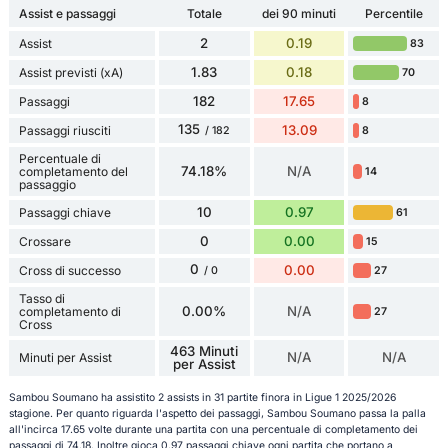
Assist e passaggi
Totale
dei 90 minuti
Percentile
2
0.19
Assist
83
1.83
0.18
Assist previsti (xA)
70
182
17.65
Passaggi
8
135
13.09
Passaggi riusciti
8
/ 182
Percentuale di
74.18%
N/A
completamento del
14
passaggio
10
0.97
Passaggi chiave
61
0
0.00
Crossare
15
0
0.00
Cross di successo
27
/ 0
Tasso di
0.00%
N/A
completamento di
27
Cross
463 Minuti
N/A
N/A
Minuti per Assist
per Assist
Sambou Soumano ha assistito 2 assists in 31 partite finora in Ligue 1 2025/2026
stagione. Per quanto riguarda l'aspetto dei passaggi, Sambou Soumano passa la palla
all'incirca 17.65 volte durante una partita con una percentuale di completamento dei
passaggi di 74.18. Inoltre gioca 0.97 passaggi chiave ogni partita che portano a