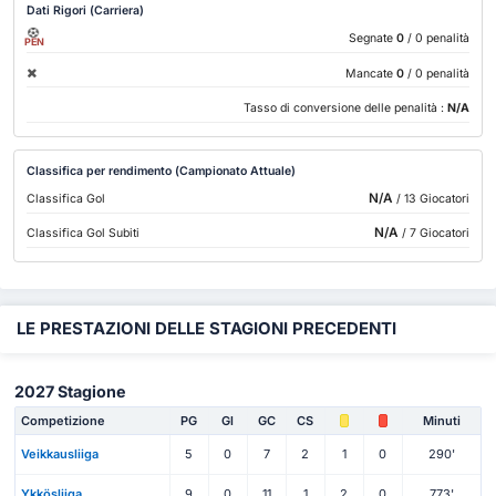
Dati Rigori (Carriera)
Segnate
0
/ 0 penalità
PEN
Mancate
0
/ 0 penalità
Tasso di conversione delle penalità :
N/A
Classifica per rendimento (Campionato Attuale)
N/A
Classifica Gol
/ 13 Giocatori
N/A
Classifica Gol Subiti
/ 7 Giocatori
LE PRESTAZIONI DELLE STAGIONI PRECEDENTI
2027 Stagione
Competizione
PG
Gl
GC
CS
Minuti
Veikkausliiga
5
0
7
2
1
0
290'
Ykkösliiga
9
0
11
1
2
0
773'