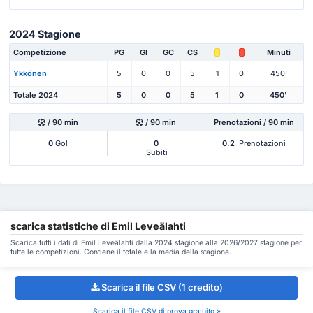
2024 Stagione
Competizione
PG
Gl
GC
CS
Minuti
Ykkönen
5
0
0
5
1
0
450'
Totale 2024
5
0
0
5
1
0
450'
/ 90 min
/ 90 min
Prenotazioni / 90 min
0
Gol
0
0.2
Prenotazioni
Subiti
scarica statistiche di Emil Leveälahti
Scarica tutti i dati di Emil Leveälahti dalla 2024 stagione alla 2026/2027 stagione per
tutte le competizioni. Contiene il totale e la media della stagione.
Scarica il file CSV (1 credito)
Scarica il file CSV di prova gratuito »