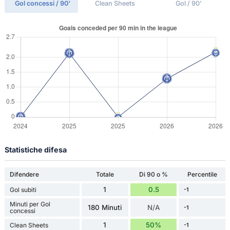
Gol concessi / 90'
Clean Sheets
Gol / 90'
Statistiche difesa
Difendere
Totale
Di 90 o %
Percentile
1
0.5
Gol subiti
-1
Minuti per Gol
180 Minuti
N/A
-1
concessi
1
50%
Clean Sheets
-1