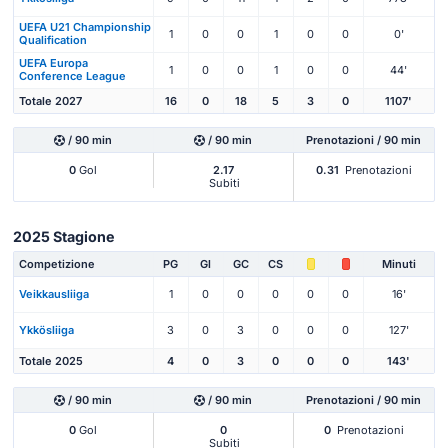
UEFA U21 Championship
1
0
0
1
0
0
0'
Qualification
UEFA Europa
1
0
0
1
0
0
44'
Conference League
Totale 2027
16
0
18
5
3
0
1107'
/ 90 min
/ 90 min
Prenotazioni / 90 min
0
Gol
2.17
0.31
Prenotazioni
Subiti
2025 Stagione
Competizione
PG
Gl
GC
CS
Minuti
Veikkausliiga
1
0
0
0
0
0
16'
Ykkösliiga
3
0
3
0
0
0
127'
Totale 2025
4
0
3
0
0
0
143'
/ 90 min
/ 90 min
Prenotazioni / 90 min
0
Gol
0
0
Prenotazioni
Subiti