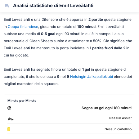
Analisi statistiche di Emil Leveälahti
Emil Leveälahti è una Difensore che è apparsa in
2 partite
questa stagione
in
Coppa finlandese
, giocando un totale di
180 minuti
. Emil Leveälahti
subisce una media di
0.5 goal
ogni 90 minuti in cui è in campo. La sua
percentuale di Clean Sheets subite è attualmente a
50%
. Ciò significa che
Emil Leveälahti ha mantenuto la porta inviolata in
1 partite fuori dalle 2
in
cui ha giocato.
Emil Leveälahti ha segnato finora un totale di
1 gol
in questa stagione di
campionato, il che lo colloca a
9
nel
9
Helsingin Jalkapalloklubi
elenco dei
migliori marcatori della squadra.
Minuto per Minuto
Segna un gol ogni 180 minuti
Nessun Assist
Nessun cartellino