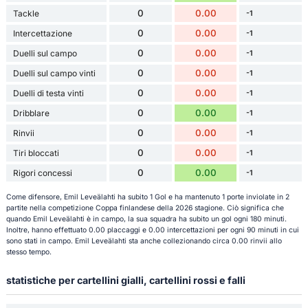
0
0.00
Tackle
-1
0
0.00
Intercettazione
-1
0
0.00
Duelli sul campo
-1
0
0.00
Duelli sul campo vinti
-1
0
0.00
Duelli di testa vinti
-1
0
0.00
Dribblare
-1
0
0.00
Rinvii
-1
0
0.00
Tiri bloccati
-1
0
0.00
Rigori concessi
-1
Come difensore, Emil Leveälahti ha subito 1 Gol e ha mantenuto 1 porte inviolate in 2
partite nella competizione Coppa finlandese della 2026 stagione. Ciò significa che
quando Emil Leveälahti è in campo, la sua squadra ha subito un gol ogni 180 minuti.
Inoltre, hanno effettuato 0.00 placcaggi e 0.00 intercettazioni per ogni 90 minuti in cui
sono stati in campo. Emil Leveälahti sta anche collezionando circa 0.00 rinvii allo
stesso tempo.
statistiche per cartellini gialli, cartellini rossi e falli