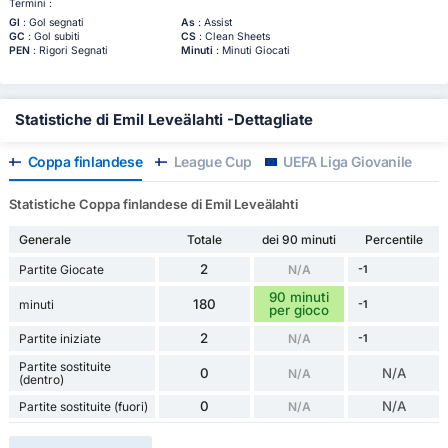
Termini :
Gl
: Gol segnati
As
: Assist
GC
: Gol subiti
CS
: Clean Sheets
PEN
: Rigori Segnati
Minuti
: Minuti Giocati
Statistiche di Emil Leveälahti -Dettagliate
Coppa finlandese
League Cup
UEFA Liga Giovanile
Statistiche Coppa finlandese di Emil Leveälahti
Generale
Totale
dei 90 minuti
Percentile
2
Partite Giocate
N/A
-1
90 minuti
180
minuti
-1
per gioco
2
Partite iniziate
N/A
-1
Partite sostituite
0
N/A
N/A
(dentro)
0
N/A
Partite sostituite (fuori)
N/A