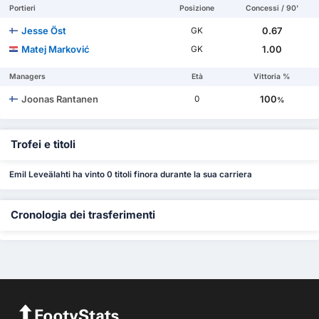
Portieri
Posizione
Concessi / 90'
Jesse Öst
0.67
GK
Matej Marković
1.00
GK
Managers
Età
Vittoria %
Joonas Rantanen
100
0
%
Trofei e titoli
Emil Leveälahti ha vinto 0 titoli finora durante la sua carriera
Cronologia dei trasferimenti