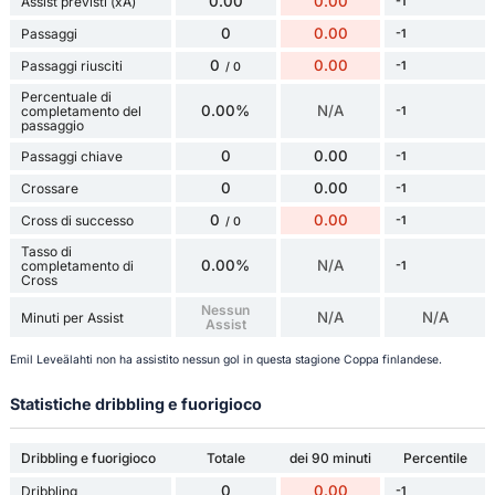
0.00
0.00
Assist previsti (xA)
-1
0
0.00
Passaggi
-1
0
0.00
Passaggi riusciti
-1
/ 0
Percentuale di
0.00%
N/A
completamento del
-1
passaggio
0
0.00
Passaggi chiave
-1
0
0.00
Crossare
-1
0
0.00
Cross di successo
-1
/ 0
Tasso di
0.00%
N/A
completamento di
-1
Cross
Nessun
N/A
N/A
Minuti per Assist
Assist
Emil Leveälahti non ha assistito nessun gol in questa stagione Coppa finlandese.
Statistiche dribbling e fuorigioco
Dribbling e fuorigioco
Totale
dei 90 minuti
Percentile
0
0.00
Dribbling
-1