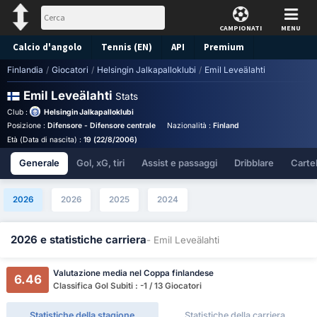
CAMPIONATI
MENU
Calcio d'angolo
Tennis (EN)
API
Premium
Finlandia
/
Giocatori
/
Helsingin Jalkapalloklubi
/
Emil Leveälahti
Pronostico
Emil Leveälahti
Stats
Club :
Helsingin Jalkapalloklubi
Posizione :
Difensore - Difensore centrale
Nazionalità :
Finland
Birthplace :
Finland
Età (Data di nascita) :
19 (22/8/2006)
Generale
Gol, xG, tiri
Assist e passaggi
Dribblare
Cartell
2026
2026
2025
2024
2026 e statistiche carriera
- Emil Leveälahti
Valutazione media nel Coppa finlandese
6.46
Classifica Gol Subiti : -1 / 13 Giocatori
Statistiche della stagione
Statistiche della carriera