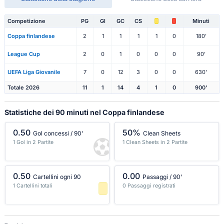
Competizione
PG
Gl
GC
CS
Minuti
Coppa finlandese
2
1
1
1
1
0
180'
League Cup
2
0
1
0
0
0
90'
UEFA Liga Giovanile
7
0
12
3
0
0
630'
Totale 2026
11
1
14
4
1
0
900'
Statistiche dei 90 minuti nel Coppa finlandese
0.50
50%
Gol concessi / 90'
Clean Sheets
1 Gol in 2 Partite
1 Clean Sheets in 2 Partite
-1 Percentile
-1 Percentile
0.50
0.00
Cartellini ogni 90
Passaggi / 90'
1 Cartellini totali
0 Passaggi registrati
-1 Percentile
-1 Percentile