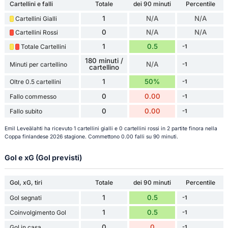
Cartellini e falli
Totale
dei 90 minuti
Percentile
1
N/A
N/A
Cartellini Gialli
0
N/A
N/A
Cartellini Rossi
1
0.5
Totale Cartellini
-1
180 minuti /
N/A
Minuti per cartellino
-1
cartellino
1
50%
Oltre 0.5 cartellini
-1
0
0.00
Fallo commesso
-1
0
0.00
Fallo subito
-1
Emil Leveälahti ha ricevuto 1 cartellini gialli e 0 cartellini rossi in 2 partite finora nella
Coppa finlandese 2026 stagione. Commettono 0.00 falli su 90 minuti.
Gol e xG (Gol previsti)
Gol, xG, tiri
Totale
dei 90 minuti
Percentile
1
0.5
Gol segnati
-1
1
0.5
Coinvolgimento Gol
-1
0
0
Gol in casa
-1