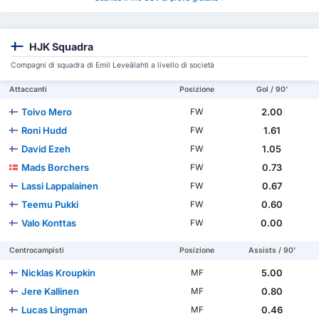
HJK Squadra
Compagni di squadra di Emil Leveälahti a livello di società
Attaccanti
Posizione
Gol / 90'
Toivo Mero
2.00
FW
Roni Hudd
1.61
FW
David Ezeh
1.05
FW
Mads Borchers
0.73
FW
Lassi Lappalainen
0.67
FW
Teemu Pukki
0.60
FW
Valo Konttas
0.00
FW
Centrocampisti
Posizione
Assists / 90'
Nicklas Kroupkin
5.00
MF
Jere Kallinen
0.80
MF
Lucas Lingman
0.46
MF