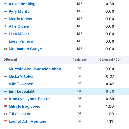
Alexander Ring
0.39
MF
Pyry Mentu
0.00
MF
Martin Kirilov
0.00
MF
Alfie Cicale
0.00
MF
Liam Möller
0.00
MF
Leevi Palmula
0.00
MF
Mouhamed Gueye
0.00
MF
Difensori
Posizione
Concessi / 90'
Mustafa Abdulmuttaleb Abdulrasoul
0.00
DF
Miska Ylitolva
0.37
DF
Ville Tikkanen
0.42
DF
Emil Leveälahti
0.50
DF
Brooklyn Lyons-Foster
0.89
DF
Mihajlo Bogićević
1.00
DF
Till Cissokho
1.00
DF
Leonel Dahl Montano
1.11
DF