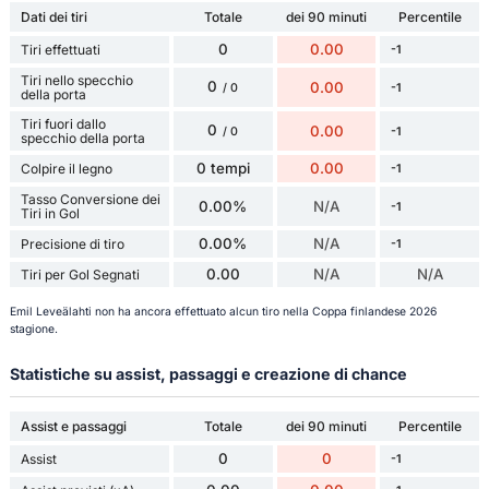
Dati dei tiri
Totale
dei 90 minuti
Percentile
0
0.00
Tiri effettuati
-1
Tiri nello specchio
0
0.00
-1
/ 0
della porta
Tiri fuori dallo
0
0.00
-1
/ 0
specchio della porta
0 tempi
0.00
Colpire il legno
-1
Tasso Conversione dei
0.00%
N/A
-1
Tiri in Gol
0.00%
N/A
Precisione di tiro
-1
0.00
N/A
N/A
Tiri per Gol Segnati
Emil Leveälahti non ha ancora effettuato alcun tiro nella Coppa finlandese 2026
stagione.
Statistiche su assist, passaggi e creazione di chance
Assist e passaggi
Totale
dei 90 minuti
Percentile
0
0
Assist
-1