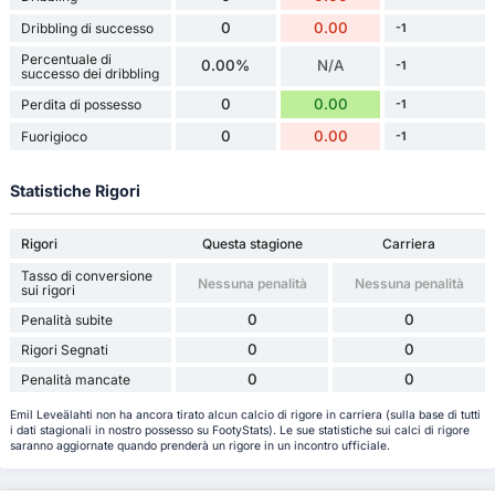
0
0.00
Dribbling di successo
-1
Percentuale di
0.00%
N/A
-1
successo dei dribbling
0
0.00
Perdita di possesso
-1
0
0.00
Fuorigioco
-1
Statistiche Rigori
Rigori
Questa stagione
Carriera
Tasso di conversione
Nessuna penalità
Nessuna penalità
sui rigori
0
0
Penalità subite
0
0
Rigori Segnati
0
0
Penalità mancate
Emil Leveälahti non ha ancora tirato alcun calcio di rigore in carriera (sulla base di tutti
i dati stagionali in nostro possesso su FootyStats). Le sue statistiche sui calci di rigore
saranno aggiornate quando prenderà un rigore in un incontro ufficiale.