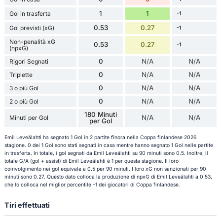
1
1
Gol in trasferta
-1
0.53
0.27
Gol previsti (xG)
-1
Non-penalità xG
0.53
0.27
-1
(npxG)
0
N/A
N/A
Rigori Segnati
0
N/A
N/A
Triplette
0
N/A
N/A
3 o più Gol
0
N/A
N/A
2 o più Gol
180 Minuti
N/A
N/A
Minuti per Gol
per Gol
Emil Leveälahti ha segnato 1 Gol in 2 partite finora nella Coppa finlandese 2026
stagione. 0 dei 1 Gol sono stati segnati in casa mentre hanno segnato 1 Gol nelle partite
in trasferta. In totale, i gol segnati da Emil Leveälahti su 90 minuti sono 0.5. Inoltre, il
totale G/A (gol + assist) di Emil Leveälahti è 1 per questa stagione. Il loro
coinvolgimento nei gol equivale a 0.5 per 90 minuti. I loro xG non sanzionati per 90
minuti sono 0.27. Questo dato colloca la produzione di npxG di Emil Leveälahti a 0.53,
che lo colloca nel miglior percentile -1 dei giocatori di Coppa finlandese.
Tiri effettuati