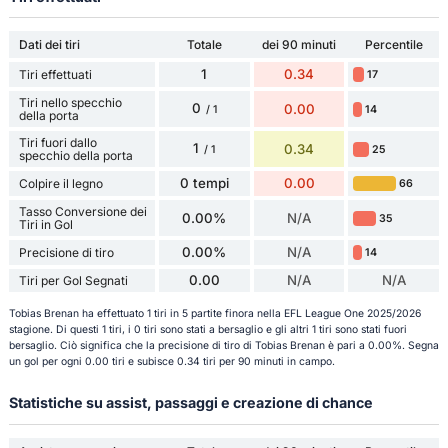
Dati dei tiri
Totale
dei 90 minuti
Percentile
1
0.34
Tiri effettuati
17
Tiri nello specchio
0
0.00
14
/ 1
della porta
Tiri fuori dallo
1
0.34
25
/ 1
specchio della porta
0 tempi
0.00
Colpire il legno
66
Tasso Conversione dei
0.00%
N/A
35
Tiri in Gol
0.00%
N/A
Precisione di tiro
14
0.00
N/A
N/A
Tiri per Gol Segnati
Tobias Brenan ha effettuato 1 tiri in 5 partite finora nella EFL League One 2025/2026
stagione. Di questi 1 tiri, i 0 tiri sono stati a bersaglio e gli altri 1 tiri sono stati fuori
bersaglio. Ciò significa che la precisione di tiro di Tobias Brenan è pari a 0.00%. Segna
un gol per ogni 0.00 tiri e subisce 0.34 tiri per 90 minuti in campo.
Statistiche su assist, passaggi e creazione di chance