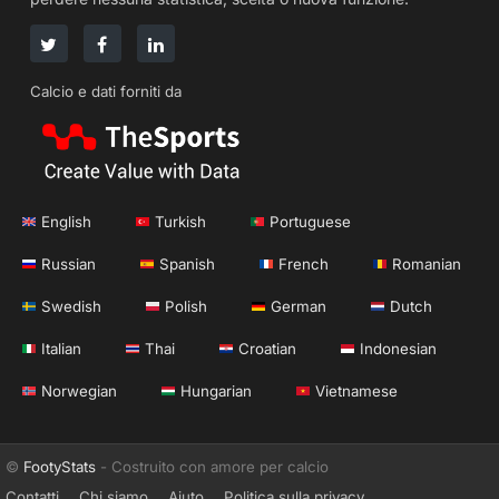
Calcio e dati forniti da
English
Turkish
Portuguese
Russian
Spanish
French
Romanian
Swedish
Polish
German
Dutch
Italian
Thai
Croatian
Indonesian
Norwegian
Hungarian
Vietnamese
©
FootyStats
- Costruito con amore per calcio
Contatti
Chi siamo
Aiuto
Politica sulla privacy