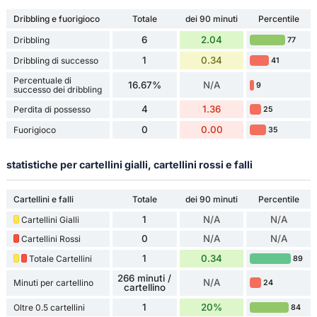
Dribbling e fuorigioco
Totale
dei 90 minuti
Percentile
6
2.04
Dribbling
77
1
0.34
Dribbling di successo
41
Percentuale di
16.67%
N/A
9
successo dei dribbling
4
1.36
Perdita di possesso
25
0
0.00
Fuorigioco
35
statistiche per cartellini gialli, cartellini rossi e falli
Cartellini e falli
Totale
dei 90 minuti
Percentile
1
N/A
N/A
Cartellini Gialli
0
N/A
N/A
Cartellini Rossi
1
0.34
Totale Cartellini
89
266 minuti /
N/A
Minuti per cartellino
24
cartellino
1
20%
Oltre 0.5 cartellini
84