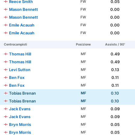
Reece Smith
0.05
FW
Mason Bennett
0.00
FW
Mason Bennett
0.00
FW
Emile Acauah
0.00
FW
Emile Acauah
0.00
FW
Centrocampisti
Posizione
Assists / 90'
Thomas Hill
0.49
MF
Thomas Hill
0.49
MF
Levi Sutton
0.13
MF
Ben Fox
0.11
MF
Ben Fox
0.11
MF
Tobias Brenan
0.10
MF
Tobias Brenan
0.10
MF
Jack Evans
0.09
MF
Jack Evans
0.09
MF
Bryn Morris
0.05
MF
Bryn Morris
0.05
MF