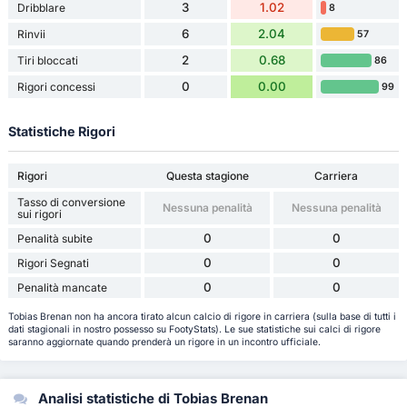
3
1.02
Dribblare
8
6
2.04
Rinvii
57
2
0.68
Tiri bloccati
86
0
0.00
Rigori concessi
99
Statistiche Rigori
Rigori
Questa stagione
Carriera
Tasso di conversione
Nessuna penalità
Nessuna penalità
sui rigori
0
0
Penalità subite
0
0
Rigori Segnati
0
0
Penalità mancate
Tobias Brenan non ha ancora tirato alcun calcio di rigore in carriera (sulla base di tutti i
dati stagionali in nostro possesso su FootyStats). Le sue statistiche sui calci di rigore
saranno aggiornate quando prenderà un rigore in un incontro ufficiale.
Analisi statistiche di Tobias Brenan