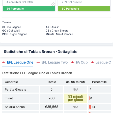
4 contributi Gol totali
2.71 Gol previsti
86 Percentile
80 Percentile
Termini :
Gl
: Gol segnati
As
: Assist
GC
: Gol subiti
CS
: Clean Sheets
PEN
: Rigori Segnati
Minuti
: Minuti Giocati
Statistiche di Tobias Brenan -Dettagliate
EFL League One
EFL League Two
FA Cup
League C
Statistiche EFL League One di Tobias Brenan
Generale
Totale
dei 90 minuti
Percentile
5
Partite Giocate
N/A
1
53 minuti
266
minuti
0
per gioco
€35,568
Salario Annuo
N/A
14