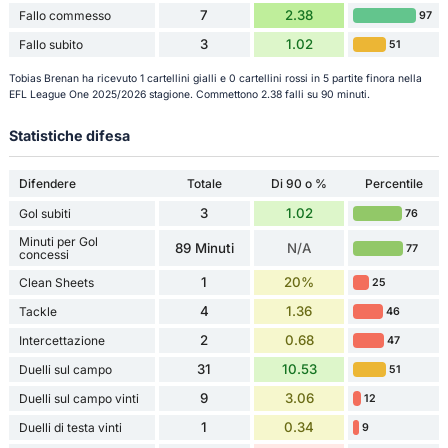
7
2.38
Fallo commesso
97
3
1.02
Fallo subito
51
Tobias Brenan ha ricevuto 1 cartellini gialli e 0 cartellini rossi in 5 partite finora nella
EFL League One 2025/2026 stagione. Commettono 2.38 falli su 90 minuti.
Statistiche difesa
Difendere
Totale
Di 90 o %
Percentile
3
1.02
Gol subiti
76
Minuti per Gol
89 Minuti
N/A
77
concessi
1
20%
Clean Sheets
25
4
1.36
Tackle
46
2
0.68
Intercettazione
47
31
10.53
Duelli sul campo
51
9
3.06
Duelli sul campo vinti
12
1
0.34
Duelli di testa vinti
9