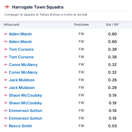
Harrogate Town Squadra
Compagni di squadra di Tobias Brenan a livello di società
Attaccanti
Posizione
Gol / 90'
Aiden Marsh
0.60
FW
Aiden Marsh
0.60
FW
Tom Cursons
0.38
FW
Tom Cursons
0.38
FW
Conor McAleny
0.32
FW
Conor McAleny
0.32
FW
Jack Muldoon
0.26
FW
Jack Muldoon
0.26
FW
Shaun McCoulsky
0.19
FW
Shaun McCoulsky
0.19
FW
Emmerson Sutton
0.19
FW
Emmerson Sutton
0.19
FW
Reece Smith
0.05
FW