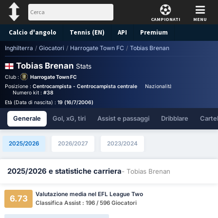
CAMPIONATI
MENU
Calcio d'angolo
Tennis (EN)
API
Premium
Inghilterra
/
Giocatori
/
Harrogate Town FC
/
Tobias Brenan
Pronostico
Tobias Brenan
Stats
Club :
Harrogate Town FC
Posizione :
Centrocampista - Centrocampista centrale
Nazionalità :
England
Birthp
Numero kit :
#38
Età (Data di nascita) :
19 (16/7/2006)
Generale
Gol, xG, tiri
Assist e passaggi
Dribblare
Cartell
2025/2026
2026/2027
2023/2024
2025/2026 e statistiche carriera
- Tobias Brenan
Valutazione media nel EFL League Two
6.73
Classifica Assist : 196 / 596 Giocatori