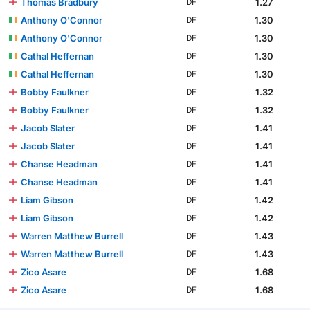
Thomas Bradbury
1.27
DF
Anthony O'Connor
1.30
DF
Anthony O'Connor
1.30
DF
Cathal Heffernan
1.30
DF
Cathal Heffernan
1.30
DF
Bobby Faulkner
1.32
DF
Bobby Faulkner
1.32
DF
Jacob Slater
1.41
DF
Jacob Slater
1.41
DF
Chanse Headman
1.41
DF
Chanse Headman
1.41
DF
Liam Gibson
1.42
DF
Liam Gibson
1.42
DF
Warren Matthew Burrell
1.43
DF
Warren Matthew Burrell
1.43
DF
Zico Asare
1.68
DF
Zico Asare
1.68
DF