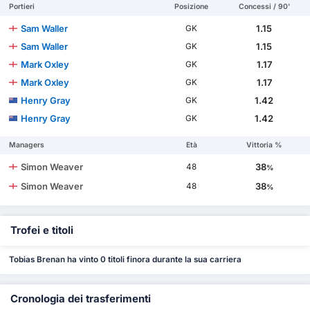
Portieri
Posizione
Concessi / 90'
Sam Waller
1.15
GK
Sam Waller
1.15
GK
Mark Oxley
1.17
GK
Mark Oxley
1.17
GK
Henry Gray
1.42
GK
Henry Gray
1.42
GK
Managers
Età
Vittoria %
Simon Weaver
38
48
%
Simon Weaver
38
48
%
Trofei e titoli
Tobias Brenan ha vinto 0 titoli finora durante la sua carriera
Cronologia dei trasferimenti