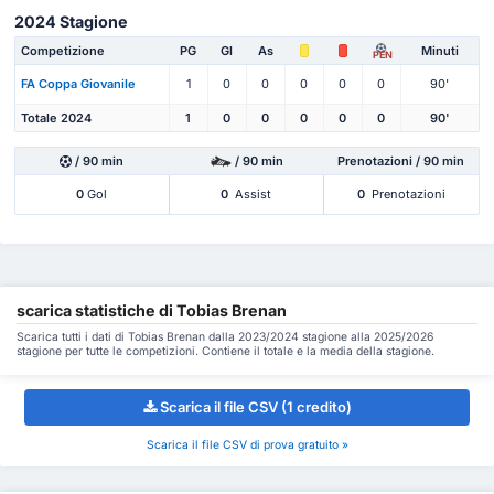
2024 Stagione
Competizione
PG
Gl
As
Minuti
PEN
FA Coppa Giovanile
1
0
0
0
0
0
90'
Totale 2024
1
0
0
0
0
0
90'
/ 90 min
/ 90 min
Prenotazioni / 90 min
0
Gol
0
Assist
0
Prenotazioni
scarica statistiche di Tobias Brenan
Scarica tutti i dati di Tobias Brenan dalla 2023/2024 stagione alla 2025/2026
stagione per tutte le competizioni. Contiene il totale e la media della stagione.
Scarica il file CSV (1 credito)
Scarica il file CSV di prova gratuito »