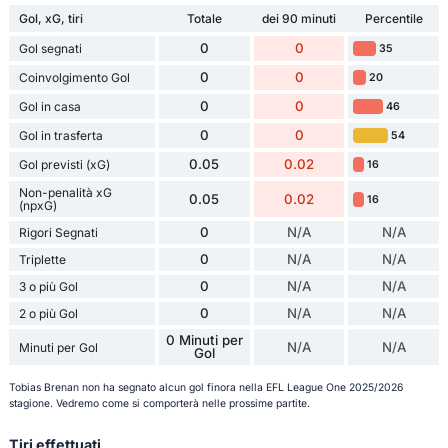
Gol, xG, tiri
Totale
dei 90 minuti
Percentile
0
0
Gol segnati
35
0
0
Coinvolgimento Gol
20
0
0
Gol in casa
46
0
0
Gol in trasferta
54
0.05
0.02
Gol previsti (xG)
16
Non-penalità xG
0.05
0.02
16
(npxG)
0
N/A
N/A
Rigori Segnati
0
N/A
N/A
Triplette
0
N/A
N/A
3 o più Gol
0
N/A
N/A
2 o più Gol
0 Minuti per
N/A
N/A
Minuti per Gol
Gol
Tobias Brenan non ha segnato alcun gol finora nella EFL League One 2025/2026
stagione. Vedremo come si comporterà nelle prossime partite.
Tiri effettuati