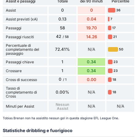
Assist e passaggi
Totale
dei 90 minuti
Percentile
0
0
Assist
36
0.13
0.04
Assist previsti (xA)
7
58
19.70
Passaggi
17
42
14.26
Passaggi riusciti
21
/ 58
Percentuale di
72.41%
N/A
completamento del
50
passaggio
1
0.34
Passaggi chiave
23
1
0.34
Crossare
23
0
0.00
Cross di successo
18
/ 1
Tasso di
0.00%
N/A
completamento di
18
Cross
Nessun
N/A
N/A
Minuti per Assist
Assist
Tobias Brenan non ha assistito nessun gol in questa stagione EFL League One.
Statistiche dribbling e fuorigioco