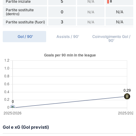
5
Partite iniziate
N/A
8
Partite sostituite
0
N/A
N/A
(dentro)
3
N/A
Partite sostituite (fuori)
N/A
Gol / 90'
Assists / 90'
Coinvolgimento Gol /
90'
Gol e xG (Gol previsti)