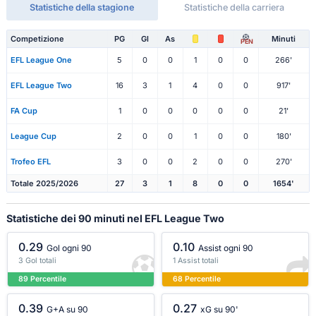
Statistiche della stagione
Statistiche della carriera
Competizione
PG
Gl
As
Minuti
PEN
EFL League One
5
0
0
1
0
0
266'
EFL League Two
16
3
1
4
0
0
917'
FA Cup
1
0
0
0
0
0
21'
League Cup
2
0
0
1
0
0
180'
Trofeo EFL
3
0
0
2
0
0
270'
Totale 2025/2026
27
3
1
8
0
0
1654'
Statistiche dei 90 minuti nel EFL League Two
0.29
0.10
Gol ogni 90
Assist ogni 90
3 Gol totali
1 Assist totali
89 Percentile
68 Percentile
0.39
0.27
G+A su 90
xG su 90'