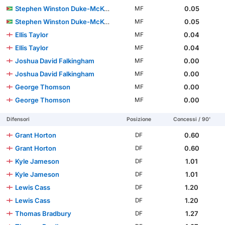
Stephen Winston Duke-McKenna
0.05
MF
Stephen Winston Duke-McKenna
0.05
MF
Ellis Taylor
0.04
MF
Ellis Taylor
0.04
MF
Joshua David Falkingham
0.00
MF
Joshua David Falkingham
0.00
MF
George Thomson
0.00
MF
George Thomson
0.00
MF
Difensori
Posizione
Concessi / 90'
Grant Horton
0.60
DF
Grant Horton
0.60
DF
Kyle Jameson
1.01
DF
Kyle Jameson
1.01
DF
Lewis Cass
1.20
DF
Lewis Cass
1.20
DF
Thomas Bradbury
1.27
DF