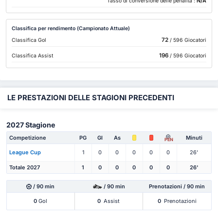
Tasso di conversione delle penalità :
N/A
Classifica per rendimento (Campionato Attuale)
72
Classifica Gol
/ 596 Giocatori
196
Classifica Assist
/ 596 Giocatori
LE PRESTAZIONI DELLE STAGIONI PRECEDENTI
2027 Stagione
Competizione
PG
Gl
As
Minuti
PEN
League Cup
1
0
0
0
0
0
26'
Totale 2027
1
0
0
0
0
0
26'
/ 90 min
/ 90 min
Prenotazioni / 90 min
0
Gol
0
Assist
0
Prenotazioni