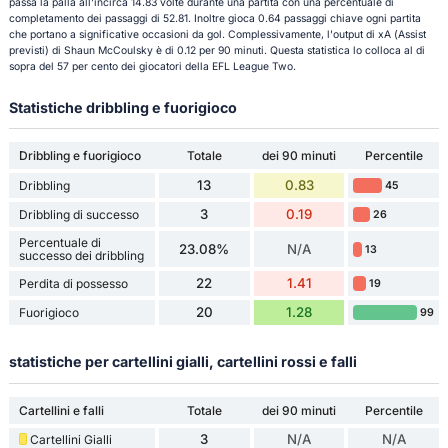
passa la palla all'incirca 14.83 volte durante una partita con una percentuale di
completamento dei passaggi di 52.81. Inoltre gioca 0.64 passaggi chiave ogni partita
che portano a significative occasioni da gol. Complessivamente, l'output di xA (Assist
previsti) di Shaun McCoulsky è di 0.12 per 90 minuti. Questa statistica lo colloca al di
sopra del 57 per cento dei giocatori della EFL League Two.
Statistiche dribbling e fuorigioco
Dribbling e fuorigioco
Totale
dei 90 minuti
Percentile
13
0.83
Dribbling
45
3
0.19
Dribbling di successo
26
Percentuale di
23.08%
N/A
13
successo dei dribbling
22
1.41
Perdita di possesso
19
20
1.28
Fuorigioco
99
statistiche per cartellini gialli, cartellini rossi e falli
Cartellini e falli
Totale
dei 90 minuti
Percentile
3
N/A
N/A
Cartellini Gialli