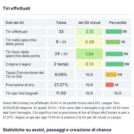
Tiri effettuati
Dati dei tiri
Totale
dei 90 minuti
Percentile
33
2.12
Tiri effettuati
85
Tiri nello specchio
9
0.58
76
/ 33
della porta
Tiri fuori dallo
24
1.54
90
/ 33
specchio della porta
2 tempi
0.13
Colpire il legno
96
Tasso Conversione dei
9.09%
N/A
59
Tiri in Gol
27.27%
N/A
Precisione di tiro
42
11.00
N/A
N/A
Tiri per Gol Segnati
Shaun McCoulsky ha effettuato 33 tiri in 24 partite finora nella EFL League Two
2025/2026 stagione. Di questi 33 tiri, i 9 tiri sono stati a bersaglio e gli altri 24 tiri sono
stati fuori bersaglio. Ciò significa che la precisione di tiro di Shaun McCoulsky è pari a
27.27%. Segna un gol per ogni 11.00 tiri e subisce 2.12 tiri per 90 minuti in campo.
Statistiche su assist, passaggi e creazione di chance