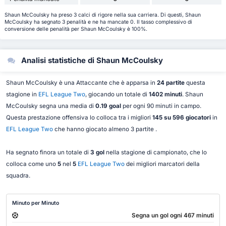
Shaun McCoulsky ha preso 3 calci di rigore nella sua carriera. Di questi, Shaun
McCoulsky ha segnato 3 penalità e ne ha mancate 0. Il tasso complessivo di
conversione delle penalità per Shaun McCoulsky è 100%.
Analisi statistiche di Shaun McCoulsky
Shaun McCoulsky è una Attaccante che è apparsa in
24 partite
questa
stagione in
EFL League Two
, giocando un totale di
1402 minuti
. Shaun
McCoulsky segna una media di
0.19 goal
per ogni 90 minuti in campo.
Questa prestazione offensiva lo colloca tra i migliori
145 su 596 giocatori
in
EFL League Two
che hanno giocato almeno 3 partite .
Ha segnato finora un totale di
3 gol
nella stagione di campionato, che lo
colloca come uno
5
nel
5
EFL League Two
dei migliori marcatori della
squadra.
Minuto per Minuto
Segna un gol ogni 467 minuti