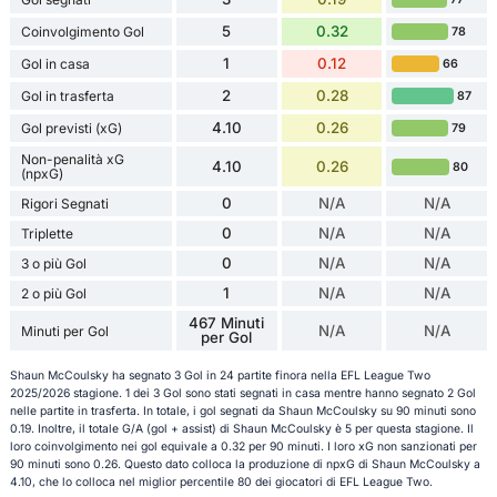
5
0.32
Coinvolgimento Gol
78
1
0.12
Gol in casa
66
2
0.28
Gol in trasferta
87
4.10
0.26
Gol previsti (xG)
79
Non-penalità xG
4.10
0.26
80
(npxG)
0
N/A
N/A
Rigori Segnati
0
N/A
N/A
Triplette
0
N/A
N/A
3 o più Gol
1
N/A
N/A
2 o più Gol
467 Minuti
N/A
N/A
Minuti per Gol
per Gol
Shaun McCoulsky ha segnato 3 Gol in 24 partite finora nella EFL League Two
2025/2026 stagione. 1 dei 3 Gol sono stati segnati in casa mentre hanno segnato 2 Gol
nelle partite in trasferta. In totale, i gol segnati da Shaun McCoulsky su 90 minuti sono
0.19. Inoltre, il totale G/A (gol + assist) di Shaun McCoulsky è 5 per questa stagione. Il
loro coinvolgimento nei gol equivale a 0.32 per 90 minuti. I loro xG non sanzionati per
90 minuti sono 0.26. Questo dato colloca la produzione di npxG di Shaun McCoulsky a
4.10, che lo colloca nel miglior percentile 80 dei giocatori di EFL League Two.