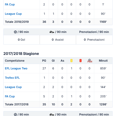
FA Cup
2
0
0
0
0
0
1'
League Cup
1
1
0
0
0
0
90'
Totale 2018/2019
36
3
0
0
0
0
1169'
/ 90 min
/ 90 min
Prenotazioni / 90 min
0
Gol
0
Assist
0
Prenotazioni
2017/2018 Stagione
Competizione
PG
Gl
As
Minuti
PEN
EFL League Two
27
6
0
1
0
0
859'
Trofeo EFL
1
0
0
0
0
0
90'
League Cup
2
2
0
0
0
0
144'
FA Cup
5
2
0
1
0
0
205'
Totale 2017/2018
35
10
0
2
0
0
1298'
/ 90 min
/ 90 min
Prenotazioni / 90 min