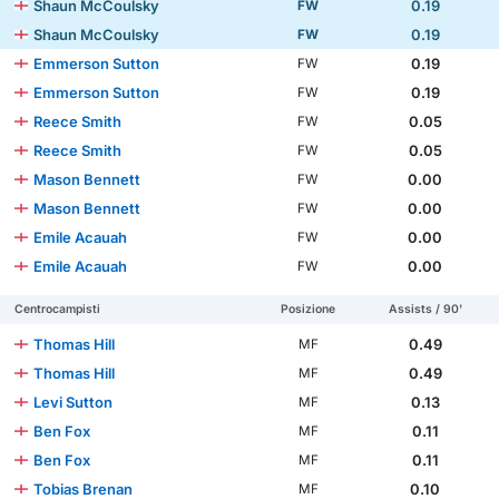
Shaun McCoulsky
0.19
FW
Shaun McCoulsky
0.19
FW
Emmerson Sutton
0.19
FW
Emmerson Sutton
0.19
FW
Reece Smith
0.05
FW
Reece Smith
0.05
FW
Mason Bennett
0.00
FW
Mason Bennett
0.00
FW
Emile Acauah
0.00
FW
Emile Acauah
0.00
FW
Centrocampisti
Posizione
Assists / 90'
Thomas Hill
0.49
MF
Thomas Hill
0.49
MF
Levi Sutton
0.13
MF
Ben Fox
0.11
MF
Ben Fox
0.11
MF
Tobias Brenan
0.10
MF