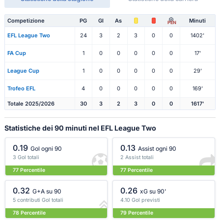
Competizione
PG
Gl
As
Minuti
PEN
EFL League Two
24
3
2
3
0
0
1402'
FA Cup
1
0
0
0
0
0
17'
League Cup
1
0
0
0
0
0
29'
Trofeo EFL
4
0
0
0
0
0
169'
Totale 2025/2026
30
3
2
3
0
0
1617'
Statistiche dei 90 minuti nel EFL League Two
0.19
0.13
Gol ogni 90
Assist ogni 90
3 Gol totali
2 Assist totali
77 Percentile
77 Percentile
0.32
0.26
G+A su 90
xG su 90'
5 contributi Gol totali
4.10 Gol previsti
78 Percentile
79 Percentile