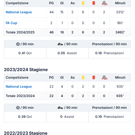
Competizione
PG
Gl
As
Minuti
PEN
National League
44
15
2
6
0
2
3312'
FA Cup
2
1
0
0
0
0
180'
Totale 2024/2025
46
16
2
6
0
2
3492'
/ 90 min
/ 90 min
Prenotazioni / 90 min
0.41
Gol
0.05
Assist
0.16
Prenotazioni
2023/2024 Stagione
Competizione
PG
Gl
As
Minuti
PEN
National League
22
4
0
2
0
0
935'
Totale 2023/2024
22
4
0
2
0
0
935'
/ 90 min
/ 90 min
Prenotazioni / 90 min
0.39
Gol
0
Assist
0.19
Prenotazioni
2022/2023 Stagione