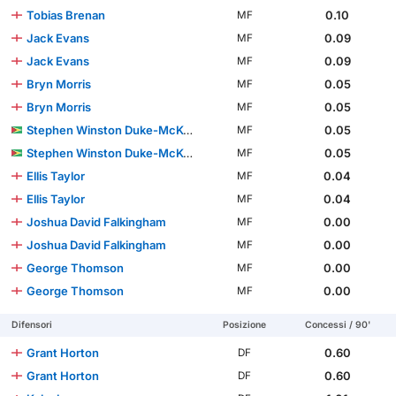
Tobias Brenan
0.10
MF
Jack Evans
0.09
MF
Jack Evans
0.09
MF
Bryn Morris
0.05
MF
Bryn Morris
0.05
MF
Stephen Winston Duke-McKenna
0.05
MF
Stephen Winston Duke-McKenna
0.05
MF
Ellis Taylor
0.04
MF
Ellis Taylor
0.04
MF
Joshua David Falkingham
0.00
MF
Joshua David Falkingham
0.00
MF
George Thomson
0.00
MF
George Thomson
0.00
MF
Difensori
Posizione
Concessi / 90'
Grant Horton
0.60
DF
Grant Horton
0.60
DF