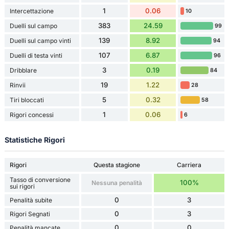
1
0.06
Intercettazione
10
383
24.59
Duelli sul campo
99
139
8.92
Duelli sul campo vinti
94
107
6.87
Duelli di testa vinti
96
3
0.19
Dribblare
84
19
1.22
Rinvii
28
5
0.32
Tiri bloccati
58
1
0.06
Rigori concessi
6
Statistiche Rigori
Rigori
Questa stagione
Carriera
Tasso di conversione
100%
Nessuna penalità
sui rigori
0
3
Penalità subite
0
3
Rigori Segnati
0
0
Penalità mancate