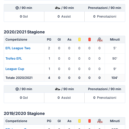
/ 90 min
/ 90 min
Prenotazioni / 90 min
0
Gol
0
Assist
0
Prenotazioni
2020/2021 Stagione
Competizione
PG
Gl
As
Minuti
PEN
EFL League Two
2
0
0
0
0
0
5'
Trofeo EFL
1
0
0
0
0
0
90'
League Cup
1
0
0
0
0
0
9'
Totale 2020/2021
4
0
0
0
0
0
104'
/ 90 min
/ 90 min
Prenotazioni / 90 min
0
Gol
0
Assist
0
Prenotazioni
2019/2020 Stagione
Competizione
PG
Gl
As
Minuti
PEN