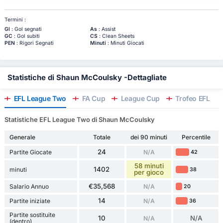
Termini :
Gl
: Gol segnati
As
: Assist
GC
: Gol subiti
CS
: Clean Sheets
PEN
: Rigori Segnati
Minuti
: Minuti Giocati
Statistiche di Shaun McCoulsky -Dettagliate
EFL League Two
FA Cup
League Cup
Trofeo EFL
Statistiche EFL League Two di Shaun McCoulsky
Generale
Totale
dei 90 minuti
Percentile
24
Partite Giocate
N/A
42
58 minuti
1402
minuti
38
per gioco
€35,568
Salario Annuo
N/A
20
14
Partite iniziate
N/A
36
Partite sostituite
10
N/A
N/A
(dentro)