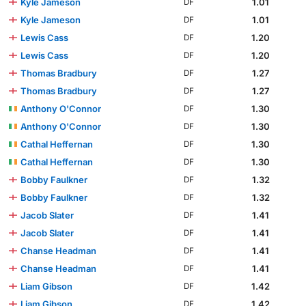
Kyle Jameson
1.01
DF
Kyle Jameson
1.01
DF
Lewis Cass
1.20
DF
Lewis Cass
1.20
DF
Thomas Bradbury
1.27
DF
Thomas Bradbury
1.27
DF
Anthony O'Connor
1.30
DF
Anthony O'Connor
1.30
DF
Cathal Heffernan
1.30
DF
Cathal Heffernan
1.30
DF
Bobby Faulkner
1.32
DF
Bobby Faulkner
1.32
DF
Jacob Slater
1.41
DF
Jacob Slater
1.41
DF
Chanse Headman
1.41
DF
Chanse Headman
1.41
DF
Liam Gibson
1.42
DF
Liam Gibson
1.42
DF