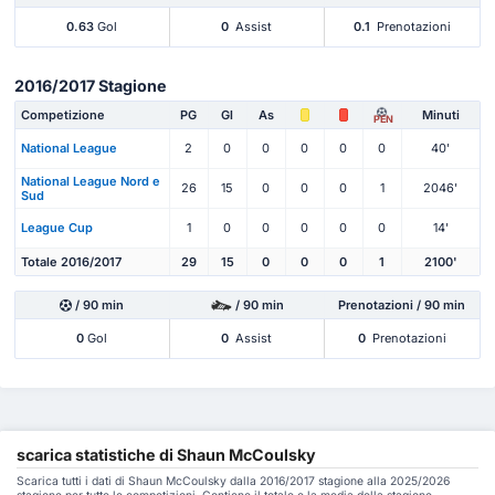
0.63
Gol
0
Assist
0.1
Prenotazioni
2016/2017 Stagione
Competizione
PG
Gl
As
Minuti
PEN
National League
2
0
0
0
0
0
40'
National League Nord e
26
15
0
0
0
1
2046'
Sud
League Cup
1
0
0
0
0
0
14'
Totale 2016/2017
29
15
0
0
0
1
2100'
/ 90 min
/ 90 min
Prenotazioni / 90 min
0
Gol
0
Assist
0
Prenotazioni
scarica statistiche di Shaun McCoulsky
Scarica tutti i dati di Shaun McCoulsky dalla 2016/2017 stagione alla 2025/2026