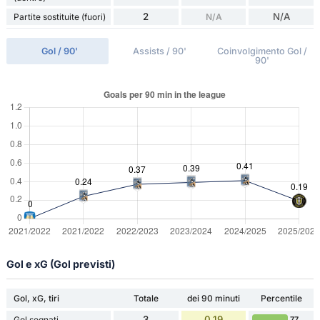
2
N/A
Partite sostituite (fuori)
N/A
Gol / 90'
Assists / 90'
Coinvolgimento Gol /
90'
Gol e xG (Gol previsti)
Gol, xG, tiri
Totale
dei 90 minuti
Percentile
3
0.19
Gol segnati
77