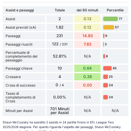
Assist e passaggi
Totale
dei 90 minuti
Percentile
2
0.13
Assist
77
1.82
0.12
Assist previsti (xA)
57
231
14.83
Passaggi
6
122
7.83
Passaggi riusciti
3
/ 231
Percentuale di
52.81%
N/A
completamento del
8
passaggio
10
0.64
Passaggi chiave
45
4
0.26
Crossare
25
0
0.00
Cross di successo
24
/ 4
Tasso di
0.00%
N/A
completamento di
24
Cross
701 Minuti
N/A
N/A
Minuti per Assist
per Assist
Shaun McCoulsky ha assistito 2 assists in 24 partite finora in EFL League Two
2025/2026 stagione. Per quanto riguarda l'aspetto dei passaggi, Shaun McCoulsky