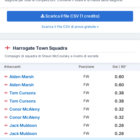
stagione per tutte le competizioni. Contiene il totale e la media della stagione.
Scarica il file CSV (1 credito)
Scarica il file CSV di prova gratuito »
Harrogate Town Squadra
Compagni di squadra di Shaun McCoulsky a livello di società
Attaccanti
Posizione
Gol / 90'
Aiden Marsh
0.60
FW
Aiden Marsh
0.60
FW
Tom Cursons
0.38
FW
Tom Cursons
0.38
FW
Conor McAleny
0.32
FW
Conor McAleny
0.32
FW
Jack Muldoon
0.26
FW
Jack Muldoon
0.26
FW