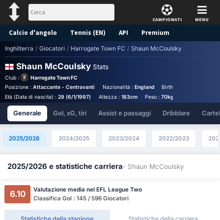
CAMPIONATI
MENU
Calcio d'angolo
Tennis (EN)
API
Premium
Inghilterra
/
Giocatori
/
Harrogate Town FC
/
Shaun McCoulsky
Pronostico
Shaun McCoulsky
Stats
Club :
Harrogate Town FC
Posizione :
Attaccante - Centravanti
Nazionalità :
England
Birthplace :
London - En
Età (Data di nascita) :
29 (6/1/1997)
Altezza :
183cm
Peso :
70kg
Salario annuale
Generale
Gol, xG, tiri
Assist e passaggi
Dribblare
Cartell
2025/2026
2024/2025
2023/2024
2022/2023
202
2025/2026 e statistiche carriera
- Shaun McCoulsky
Valutazione media nel EFL League Two
6.10
Classifica Gol : 145 / 596 Giocatori
Statistiche della stagione
Statistiche della carriera