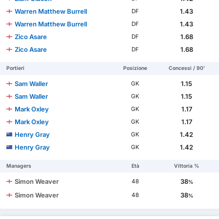
Warren Matthew Burrell
1.43
DF
Warren Matthew Burrell
1.43
DF
Zico Asare
1.68
DF
Zico Asare
1.68
DF
Portieri
Posizione
Concessi / 90'
Sam Waller
1.15
GK
Sam Waller
1.15
GK
Mark Oxley
1.17
GK
Mark Oxley
1.17
GK
Henry Gray
1.42
GK
Henry Gray
1.42
GK
Managers
Età
Vittoria %
Simon Weaver
38
48
%
Simon Weaver
38
48
%