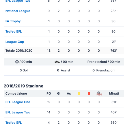
EFL League Two
6
0
0
0
0
0
367'
National League
9
2
0
0
0
0
235'
FA Trophy
1
0
0
0
0
0
30'
Trofeo EFL
1
0
0
0
0
0
90'
League Cup
1
0
0
0
0
0
21'
Totale 2019/2020
18
2
0
0
0
0
743'
/ 90 min
/ 90 min
Prenotazioni / 90 min
0
Gol
0
Assist
0
Prenotazioni
2018/2019 Stagione
Competizione
PG
Gl
As
Minuti
PEN
EFL League One
15
0
0
0
0
0
311'
EFL League Two
14
0
0
0
0
0
407'
Trofeo EFL
4
2
0
0
0
0
360'