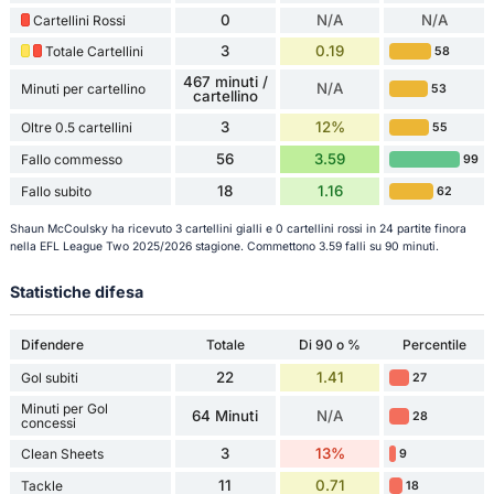
0
N/A
N/A
Cartellini Rossi
3
0.19
Totale Cartellini
58
467 minuti /
N/A
Minuti per cartellino
53
cartellino
3
12%
Oltre 0.5 cartellini
55
56
3.59
Fallo commesso
99
18
1.16
Fallo subito
62
Shaun McCoulsky ha ricevuto 3 cartellini gialli e 0 cartellini rossi in 24 partite finora
nella EFL League Two 2025/2026 stagione. Commettono 3.59 falli su 90 minuti.
Statistiche difesa
Difendere
Totale
Di 90 o %
Percentile
22
1.41
Gol subiti
27
Minuti per Gol
64 Minuti
N/A
28
concessi
3
13%
Clean Sheets
9
11
0.71
Tackle
18