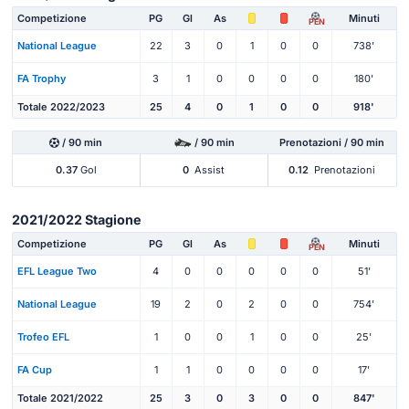
Competizione
PG
Gl
As
Minuti
PEN
National League
22
3
0
1
0
0
738'
FA Trophy
3
1
0
0
0
0
180'
Totale 2022/2023
25
4
0
1
0
0
918'
/ 90 min
/ 90 min
Prenotazioni / 90 min
0.37
Gol
0
Assist
0.12
Prenotazioni
2021/2022 Stagione
Competizione
PG
Gl
As
Minuti
PEN
EFL League Two
4
0
0
0
0
0
51'
National League
19
2
0
2
0
0
754'
Trofeo EFL
1
0
0
1
0
0
25'
FA Cup
1
1
0
0
0
0
17'
Totale 2021/2022
25
3
0
3
0
0
847'