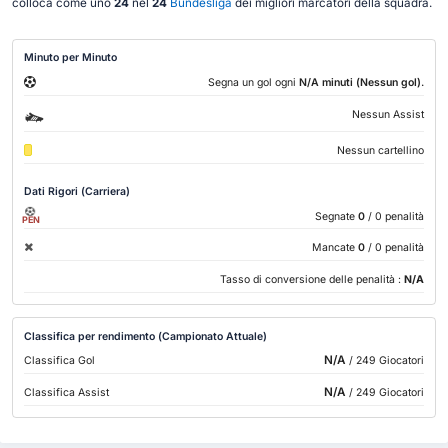
colloca come uno
24
nel
24
Bundesliga
dei migliori marcatori della squadra.
Minuto per Minuto
.
Segna un gol ogni
N/A minuti (Nessun gol)
Nessun Assist
Nessun cartellino
Dati Rigori (Carriera)
Segnate
0
/ 0 penalità
PEN
Mancate
0
/ 0 penalità
Tasso di conversione delle penalità :
N/A
Classifica per rendimento (Campionato Attuale)
N/A
Classifica Gol
/ 249 Giocatori
N/A
Classifica Assist
/ 249 Giocatori