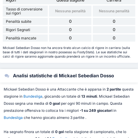
Rigori
Questa stagione
Carriera
Tasso di conversione
Nessuna penalità
Nessuna penalità
sui rigori
0
0
Penalità subite
0
0
Rigori Segnati
0
0
Penalità mancate
Mickael Sebedian Dosso non ha ancora tirato alcun calcio di rigore in carriera (sulla
base di tutti i dati stagionali in nostro possesso su FootyStats). Le sue statistiche sui
calci di rigore saranno aggiornate quando prenderà un rigore in un incontro ufficiale.
Analisi statistiche di Mickael Sebedian Dosso
Mickael Sebedian Dosso è una Attaccante che è apparsa in
2 partite
questa
stagione in
Bundesliga
, giocando un totale di
13 minuti
. Mickael Sebedian
Dosso segna una media di
0 goal
per ogni 90 minuti in campo. Questa
prestazione offensiva lo colloca tra i migliori
-1 su 249 giocatori
in
Bundesliga
che hanno giocato almeno 3 partite .
Ha segnato finora un totale di
0 gol
nella stagione di campionato, che lo