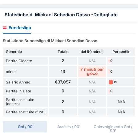
Statistiche di Mickael Sebedian Dosso -Dettagliate
Bundesliga
Statistiche Bundesliga di Mickael Sebedian Dosso
Generale
Totale
dei 90 minuti
Percentile
2
Partite Giocate
N/A
0
7 minuti per
13
minuti
0
gioco
€37,057
Salario Annuo
N/A
19
0
Partite iniziate
N/A
0
Partite sostituite
2
N/A
N/A
(dentro)
0
N/A
Partite sostituite (fuori)
N/A
Gol / 90'
Assists / 90'
Coinvolgimento Gol /
90'