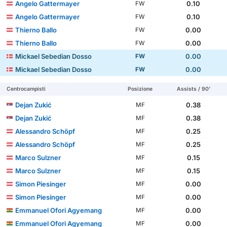
Angelo Gattermayer
0.10
FW
Angelo Gattermayer
0.10
FW
Thierno Ballo
0.00
FW
Thierno Ballo
0.00
FW
Mickael Sebedian Dosso
0.00
FW
Mickael Sebedian Dosso
0.00
FW
Centrocampisti
Posizione
Assists / 90'
Dejan Zukić
0.38
MF
Dejan Zukić
0.38
MF
Alessandro Schöpf
0.25
MF
Alessandro Schöpf
0.25
MF
Marco Sulzner
0.15
MF
Marco Sulzner
0.15
MF
Simon Piesinger
0.00
MF
Simon Piesinger
0.00
MF
Emmanuel Ofori Agyemang
0.00
MF
Emmanuel Ofori Agyemang
0.00
MF