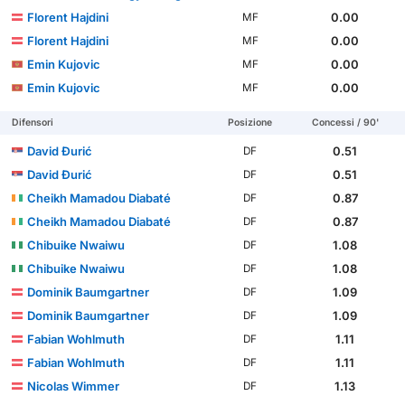
Florent Hajdini
0.00
MF
Florent Hajdini
0.00
MF
Emin Kujovic
0.00
MF
Emin Kujovic
0.00
MF
Difensori
Posizione
Concessi / 90'
David Đurić
0.51
DF
David Đurić
0.51
DF
Cheikh Mamadou Diabaté
0.87
DF
Cheikh Mamadou Diabaté
0.87
DF
Chibuike Nwaiwu
1.08
DF
Chibuike Nwaiwu
1.08
DF
Dominik Baumgartner
1.09
DF
Dominik Baumgartner
1.09
DF
Fabian Wohlmuth
1.11
DF
Fabian Wohlmuth
1.11
DF
Nicolas Wimmer
1.13
DF