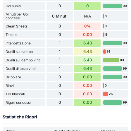
0
0
Gol subiti
99
Minuti per Gol
0 Minuti
N/A
0
concessi
0
0%
Clean Sheets
0
0
0.00
Tackle
5
1
6.43
Intercettazione
99
1
6.43
Duelli sul campo
14
1
6.43
Duelli sul campo vinti
83
1
6.43
Duelli di testa vinti
99
0
0.00
Dribblare
99
0
0.00
Rinvii
0
0
0.00
Tiri bloccati
25
0
0.00
Rigori concessi
99
Statistiche Rigori