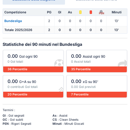
Competizione
PG
Gl
As
Minuti
PEN
Bundesliga
2
0
0
0
0
0
13'
Totale 2025/2026
2
0
0
0
0
0
13'
Statistiche dei 90 minuti nel Bundesliga
0.00
0.00
Gol ogni 90
Assist ogni 90
0 Gol totali
0 Assist totali
36 Percentile
35 Percentile
0.00
0.00
G+A su 90
xG su 90'
0 contributi Gol totali
0.00 Gol previsti
20 Percentile
7 Percentile
Termini :
Gl
: Gol segnati
As
: Assist
GC
: Gol subiti
CS
: Clean Sheets
PEN
: Rigori Segnati
Minuti
: Minuti Giocati