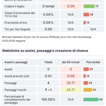
0 tempi
0.00
Colpire il legno
72
Tasso Conversione dei
0.00%
N/A
36
Tiri in Gol
0.00%
N/A
Precisione di tiro
14
0.00
N/A
N/A
Tiri per Gol Segnati
Mickael Sebedian Dosso non ha ancora effettuato alcun tiro nella Bundesliga
2025/2026 stagione.
Statistiche su assist, passaggi e creazione di chance
Assist e passaggi
Totale
dei 90 minuti
Percentile
0
0
Assist
35
0.01
0.06
Assist previsti (xA)
14
4
25.71
Passaggi
29
4
25.71
Passaggi riusciti
55
/ 4
Percentuale di
100.00%
N/A
completamento del
99
passaggio