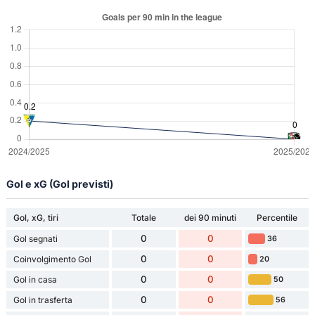
Gol e xG (Gol previsti)
Gol, xG, tiri
Totale
dei 90 minuti
Percentile
0
0
Gol segnati
36
0
0
Coinvolgimento Gol
20
0
0
Gol in casa
50
0
0
Gol in trasferta
56