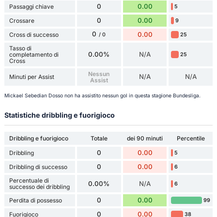
0
0.00
Passaggi chiave
5
0
0.00
Crossare
9
0
0.00
Cross di successo
25
/ 0
Tasso di
0.00%
N/A
completamento di
25
Cross
Nessun
N/A
N/A
Minuti per Assist
Assist
Mickael Sebedian Dosso non ha assistito nessun gol in questa stagione Bundesliga.
Statistiche dribbling e fuorigioco
Dribbling e fuorigioco
Totale
dei 90 minuti
Percentile
0
0.00
Dribbling
5
0
0.00
Dribbling di successo
6
Percentuale di
0.00%
N/A
6
successo dei dribbling
0
0.00
Perdita di possesso
99
0
0.00
Fuorigioco
38