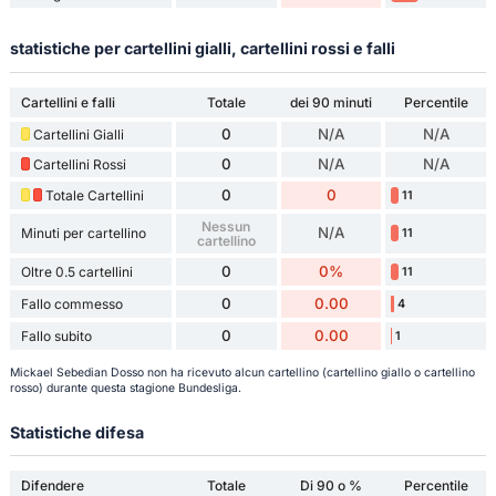
statistiche per cartellini gialli, cartellini rossi e falli
Cartellini e falli
Totale
dei 90 minuti
Percentile
0
N/A
N/A
Cartellini Gialli
0
N/A
N/A
Cartellini Rossi
0
0
Totale Cartellini
11
Nessun
N/A
Minuti per cartellino
11
cartellino
0
0%
Oltre 0.5 cartellini
11
0
0.00
Fallo commesso
4
0
0.00
Fallo subito
1
Mickael Sebedian Dosso non ha ricevuto alcun cartellino (cartellino giallo o cartellino
rosso) durante questa stagione Bundesliga.
Statistiche difesa
Difendere
Totale
Di 90 o %
Percentile