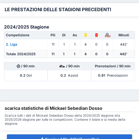
LE PRESTAZIONI DELLE STAGIONI PRECEDENTI
2024/2025 Stagione
Competizione
PG
Gl
As
Minuti
PEN
2. Liga
11
1
1
4
0
0
442'
Totale 2024/2025
11
1
1
4
0
0
442'
/ 90 min
/ 90 min
Prenotazioni / 90 min
0.2
Gol
0.2
Assist
0.81
Prenotazioni
scarica statistiche di Mickael Sebedian Dosso
Scarica tutti i dati di Mickael Sebedian Dosso dalla 2024/2025 stagione alla
2025/2026 stagione per tutte le competizioni. Contiene il totale e la media della
stagione.