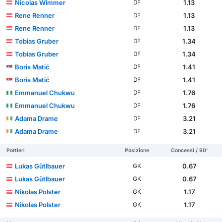
Nicolas Wimmer
1.13
DF
Rene Renner
1.13
DF
Rene Renner
1.13
DF
Tobias Gruber
1.34
DF
Tobias Gruber
1.34
DF
Boris Matić
1.41
DF
Boris Matić
1.41
DF
Emmanuel Chukwu
1.76
DF
Emmanuel Chukwu
1.76
DF
Adama Drame
3.21
DF
Adama Drame
3.21
DF
Portieri
Posizione
Concessi / 90'
Lukas Gütlbauer
0.67
GK
Lukas Gütlbauer
0.67
GK
Nikolas Polster
1.17
GK
Nikolas Polster
1.17
GK