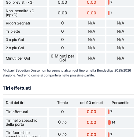
0.00
0.00
Gol previsti (xG)
7
Non-penalità xG
0.00
0.00
7
(npxG)
0
N/A
N/A
Rigori Segnati
0
N/A
N/A
Triplette
0
N/A
N/A
3 o più Gol
0
N/A
N/A
2 o più Gol
0 Minuti per
N/A
N/A
Minuti per Gol
Gol
Mickael Sebedian Dosso non ha segnato alcun gol finora nella Bundesliga 2025/2026
stagione. Vedremo come si comporterà nelle prossime partite.
Tiri effettuati
Dati dei tiri
Totale
dei 90 minuti
Percentile
0
0.00
Tiri effettuati
7
Tiri nello specchio
0
0.00
14
/ 0
della porta
Tiri fuori dallo
0
0.00
7
/ 0
specchio della porta