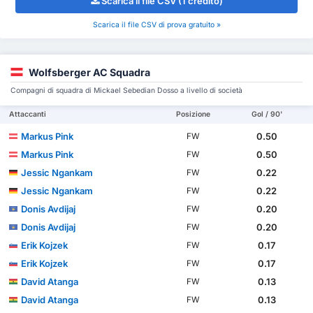
Scarica il file CSV (1 credito)
Scarica il file CSV di prova gratuito »
Wolfsberger AC Squadra
Compagni di squadra di Mickael Sebedian Dosso a livello di società
Attaccanti
Posizione
Gol / 90'
Markus Pink
0.50
FW
Markus Pink
0.50
FW
Jessic Ngankam
0.22
FW
Jessic Ngankam
0.22
FW
Donis Avdijaj
0.20
FW
Donis Avdijaj
0.20
FW
Erik Kojzek
0.17
FW
Erik Kojzek
0.17
FW
David Atanga
0.13
FW
David Atanga
0.13
FW