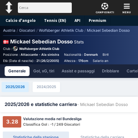
CAMPIONATI
MENU
Calcio d'angolo
Tennis (EN)
API
Premium
Austria
/
Giocatori
/
Wolfsberger Athletik Club
/
Mickael Sebedian Dosso
Pronostico
Mickael Sebedian Dosso
Stats
Club :
Wolfsberger Athletik Club
Posizione :
Attaccante - Ala sinistra
Nazionalità :
Denmark
Birthplace :
Denmark -
Età (Data di nascita) :
21 (26/2/2005)
Altezza :
176cm
Salario annuale :
€37,057
Generale
Gol, xG, tiri
Assist e passaggi
Dribblare
Cartell
2025/2026
2024/2025
2025/2026 e statistiche carriera
- Mickael Sebedian Dosso
Valutazione media nel Bundesliga
3.28
Classifica Gol : -1 / 249 Giocatori
Statistiche della stagione
Statistiche della carriera