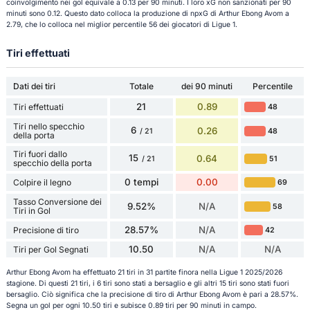
coinvolgimento nei gol equivale a 0.13 per 90 minuti. I loro xG non sanzionati per 90
minuti sono 0.12. Questo dato colloca la produzione di npxG di Arthur Ebong Avom a
2.79, che lo colloca nel miglior percentile 56 dei giocatori di Ligue 1.
Tiri effettuati
Dati dei tiri
Totale
dei 90 minuti
Percentile
21
0.89
Tiri effettuati
48
Tiri nello specchio
6
0.26
48
/ 21
della porta
Tiri fuori dallo
15
0.64
51
/ 21
specchio della porta
0 tempi
0.00
Colpire il legno
69
Tasso Conversione dei
9.52%
N/A
58
Tiri in Gol
28.57%
N/A
Precisione di tiro
42
10.50
N/A
N/A
Tiri per Gol Segnati
Arthur Ebong Avom ha effettuato 21 tiri in 31 partite finora nella Ligue 1 2025/2026
stagione. Di questi 21 tiri, i 6 tiri sono stati a bersaglio e gli altri 15 tiri sono stati fuori
bersaglio. Ciò significa che la precisione di tiro di Arthur Ebong Avom è pari a 28.57%.
Segna un gol per ogni 10.50 tiri e subisce 0.89 tiri per 90 minuti in campo.