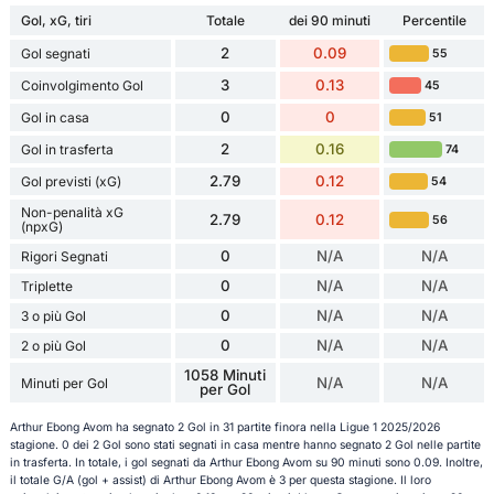
Gol, xG, tiri
Totale
dei 90 minuti
Percentile
2
0.09
Gol segnati
55
3
0.13
Coinvolgimento Gol
45
0
0
Gol in casa
51
2
0.16
Gol in trasferta
74
2.79
0.12
Gol previsti (xG)
54
Non-penalità xG
2.79
0.12
56
(npxG)
0
N/A
N/A
Rigori Segnati
0
N/A
N/A
Triplette
0
N/A
N/A
3 o più Gol
0
N/A
N/A
2 o più Gol
1058 Minuti
N/A
N/A
Minuti per Gol
per Gol
Arthur Ebong Avom ha segnato 2 Gol in 31 partite finora nella Ligue 1 2025/2026
stagione. 0 dei 2 Gol sono stati segnati in casa mentre hanno segnato 2 Gol nelle partite
in trasferta. In totale, i gol segnati da Arthur Ebong Avom su 90 minuti sono 0.09. Inoltre,
il totale G/A (gol + assist) di Arthur Ebong Avom è 3 per questa stagione. Il loro