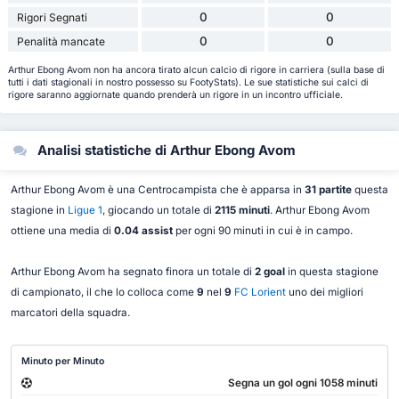
0
0
Rigori Segnati
0
0
Penalità mancate
Arthur Ebong Avom non ha ancora tirato alcun calcio di rigore in carriera (sulla base di
tutti i dati stagionali in nostro possesso su FootyStats). Le sue statistiche sui calci di
rigore saranno aggiornate quando prenderà un rigore in un incontro ufficiale.
Analisi statistiche di Arthur Ebong Avom
Arthur Ebong Avom è una Centrocampista che è apparsa in
31 partite
questa
stagione in
Ligue 1
, giocando un totale di
2115 minuti
. Arthur Ebong Avom
ottiene una media di
0.04 assist
per ogni 90 minuti in cui è in campo.
Arthur Ebong Avom ha segnato finora un totale di
2 goal
in questa stagione
di campionato, il che lo colloca come
9
nel
9
FC Lorient
uno dei migliori
marcatori della squadra.
Minuto per Minuto
Segna un gol ogni 1058 minuti