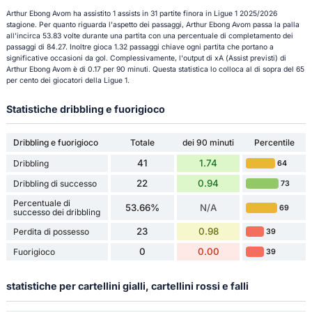
Arthur Ebong Avom ha assistito 1 assists in 31 partite finora in Ligue 1 2025/2026
stagione. Per quanto riguarda l'aspetto dei passaggi, Arthur Ebong Avom passa la palla
all'incirca 53.83 volte durante una partita con una percentuale di completamento dei
passaggi di 84.27. Inoltre gioca 1.32 passaggi chiave ogni partita che portano a
significative occasioni da gol. Complessivamente, l'output di xA (Assist previsti) di
Arthur Ebong Avom è di 0.17 per 90 minuti. Questa statistica lo colloca al di sopra del 65
per cento dei giocatori della Ligue 1.
Statistiche dribbling e fuorigioco
Dribbling e fuorigioco
Totale
dei 90 minuti
Percentile
41
1.74
Dribbling
64
22
0.94
Dribbling di successo
73
Percentuale di
53.66%
N/A
69
successo dei dribbling
23
0.98
Perdita di possesso
39
0
0.00
Fuorigioco
39
statistiche per cartellini gialli, cartellini rossi e falli