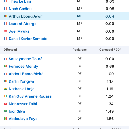
Théo Le Bris
0.09
MF
Noah Cadiou
0.05
MF
Arthur Ebong Avom
0.04
MF
Laurent Abergel
0.00
MF
Joel Mvuka
0.00
MF
Daniel Xavier Semedo
0.00
MF
Difensori
Posizione
Concessi / 90'
Souleymane Touré
0.00
DF
Formose Mendy
0.66
DF
Abdoul Bamo Meité
1.09
DF
Darlin Yongwa
1.17
DF
Nathaniel Adjei
1.19
DF
Kan Guy Arsene Kouassi
1.24
DF
Montassar Talbi
1.34
DF
Igor Silva
1.49
DF
Abdoulaye Faye
1.56
DF