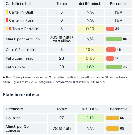
Cartellini e falli
Totale
dei 90 minuti
Percentile
3
N/A
N/A
Cartellini Gialli
0
N/A
N/A
Cartellini Rossi
3
0.13
Totale Cartellini
39
705 minuti /
N/A
Minuti per cartellino
80
cartellino
3
10%
Oltre 0.5 cartellini
48
23
0.98
Fallo commesso
37
38
1.62
Fallo subito
82
Arthur Ebong Avom ha ricevuto 3 cartellini gialli e 0 cartellini rossi in 31 partite finora
nella Ligue 1 2025/2026 stagione. Commettono 0.98 falli su 90 minuti.
Statistiche difesa
Difendere
Totale
Di 90 o %
Percentile
27
1.15
Gol subiti
65
Minuti per Gol
78 Minuti
N/A
65
concessi