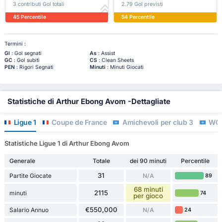
3 contributi Gol totali
2.79 Gol previsti
45 Percentile
54 Percentile
Termini :
Gl
: Gol segnati
As
: Assist
GC
: Gol subiti
CS
: Clean Sheets
PEN
: Rigori Segnati
Minuti
: Minuti Giocati
Statistiche di Arthur Ebong Avom -Dettagliate
Ligue 1
Coupe de France
Amichevoli per club 3
WC Q
Statistiche Ligue 1 di Arthur Ebong Avom
Generale
Totale
dei 90 minuti
Percentile
31
Partite Giocate
N/A
89
68 minuti
2115
minuti
74
per gioco
€550,000
Salario Annuo
N/A
24