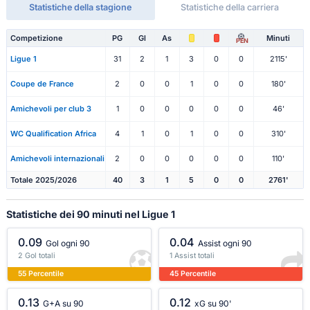
Statistiche della stagione
Statistiche della carriera
Competizione
PG
Gl
As
Minuti
PEN
Ligue 1
31
2
1
3
0
0
2115'
Coupe de France
2
0
0
1
0
0
180'
Amichevoli per club 3
1
0
0
0
0
0
46'
WC Qualification Africa
4
1
0
1
0
0
310'
Amichevoli internazionali
2
0
0
0
0
0
110'
Totale 2025/2026
40
3
1
5
0
0
2761'
Statistiche dei 90 minuti nel Ligue 1
0.09
0.04
Gol ogni 90
Assist ogni 90
2 Gol totali
1 Assist totali
55 Percentile
45 Percentile
0.13
0.12
G+A su 90
xG su 90'