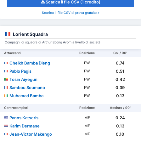
Scarica il file CSV (1 credito)
Scarica il file CSV di prova gratuito »
Lorient Squadra
Compagni di squadra di Arthur Ebong Avom a livello di società
Attaccanti
Posizione
Gol / 90'
Cheikh Bamba Dieng
0.74
FW
Pablo Pagis
0.51
FW
Tosin Aiyegun
0.42
FW
Sambou Soumano
0.39
FW
Muhamad Bamba
0.13
FW
Centrocampisti
Posizione
Assists / 90'
Panos Katseris
0.24
MF
Karim Dermane
0.13
MF
Jean-Victor Makengo
0.10
MF