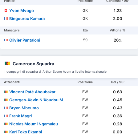
Portieri
Posizione
Concessi / 90'
Yvon Mvogo
1.23
GK
Bingourou Kamara
2.00
GK
Managers
Età
Vittoria %
Olivier Pantaloni
26
59
%
Cameroon Squadra
I compagni di squadra di Arthur Ebong Avom a livello internazionale
Attaccanti
Posizione
Gol / 90'
Vincent Paté Aboubakar
0.63
FW
Georges-Kevin N'Koudou Mbida
0.45
FW
Bryan Mbeumo
0.43
FW
Frank Magri
0.36
FW
Nicolas Moumi Ngamaleu
0.28
FW
Karl Toko Ekambi
0.00
FW