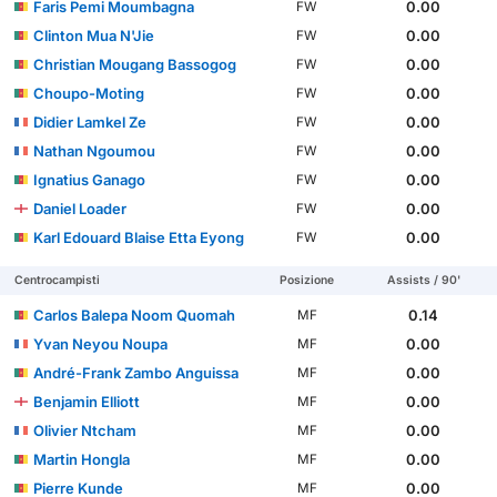
Faris Pemi Moumbagna
0.00
FW
Clinton Mua N'Jie
0.00
FW
Christian Mougang Bassogog
0.00
FW
Choupo-Moting
0.00
FW
Didier Lamkel Ze
0.00
FW
Nathan Ngoumou
0.00
FW
Ignatius Ganago
0.00
FW
Daniel Loader
0.00
FW
Karl Edouard Blaise Etta Eyong
0.00
FW
Centrocampisti
Posizione
Assists / 90'
Carlos Balepa Noom Quomah
0.14
MF
Yvan Neyou Noupa
0.00
MF
André-Frank Zambo Anguissa
0.00
MF
Benjamin Elliott
0.00
MF
Olivier Ntcham
0.00
MF
Martin Hongla
0.00
MF
Pierre Kunde
0.00
MF