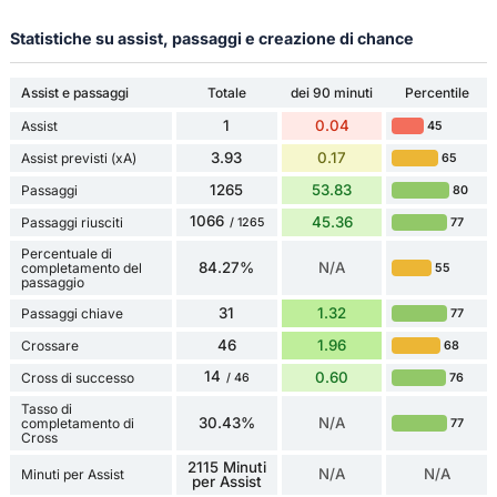
Statistiche su assist, passaggi e creazione di chance
Assist e passaggi
Totale
dei 90 minuti
Percentile
1
0.04
Assist
45
3.93
0.17
Assist previsti (xA)
65
1265
53.83
Passaggi
80
1066
45.36
Passaggi riusciti
77
/ 1265
Percentuale di
84.27%
N/A
completamento del
55
passaggio
31
1.32
Passaggi chiave
77
46
1.96
Crossare
68
14
0.60
Cross di successo
76
/ 46
Tasso di
30.43%
N/A
completamento di
77
Cross
2115 Minuti
N/A
N/A
Minuti per Assist
per Assist