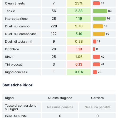
7
23%
Clean Sheets
39
56
2.38
Tackle
83
28
1.19
Intercettazione
76
228
9.70
Duelli sul campo
59
122
5.19
Duelli sul campo vinti
69
9
0.38
Duelli di testa vinti
19
28
1.19
Dribblare
11
25
1.06
Rinvii
42
3
0.13
Tiri bloccati
41
1
0.04
Rigori concessi
23
Statistiche Rigori
Rigori
Questa stagione
Carriera
Tasso di conversione
Nessuna penalità
Nessuna penalità
sui rigori
0
0
Penalità subite