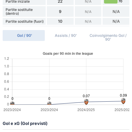
22
Partite iniziate
N/A
70
Partite sostituite
9
N/A
N/A
(dentro)
10
N/A
Partite sostituite (fuori)
N/A
Gol / 90'
Assists / 90'
Coinvolgimento Gol /
90'
Gol e xG (Gol previsti)