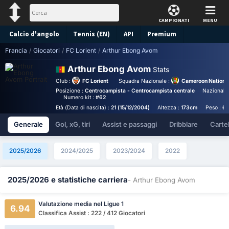
CAMPIONATI
MENU
Calcio d'angolo
Tennis (EN)
API
Premium
Francia
/
Giocatori
/
FC Lorient
/
Arthur Ebong Avom
Pronostico
Arthur Ebong Avom
Stats
Club :
FC Lorient
Squadra Nazionale :
Cameroon Nationa
Posizione :
Centrocampista - Centrocampista centrale
Nazionalit
Numero kit :
#62
Età (Data di nascita) :
21 (15/12/2004)
Altezza :
173cm
Peso :
6
Generale
Gol, xG, tiri
Assist e passaggi
Dribblare
Cartell
2025/2026
2024/2025
2023/2024
2022
2025/2026 e statistiche carriera
- Arthur Ebong Avom
Valutazione media nel Ligue 1
6.94
Classifica Assist : 222 / 412 Giocatori