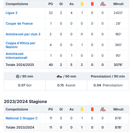
Competizione
PG
Gl
As
Minuti
PEN
Ligue 2
32
2
4
1
0
0
2420'
Coupe de France
1
0
0
0
0
0
28'
Amichevoli per club 3
2
0
0
0
0
0
180'
Coppa d'Africa per
4
0
0
1
0
0
360'
Nazioni
Amichevoli
1
0
1
0
0
0
90'
internazionali
Totale 2024/2025
40
2
5
2
0
0
3078'
/ 90 min
/ 90 min
Prenotazioni / 90 min
0.07
Gol
0.15
Assist
0.04
Prenotazioni
2023/2024 Stagione
Competizione
PG
Gl
As
Minuti
PEN
National 2 Gruppo C
11
0
0
1
0
0
878'
Totale 2023/2024
11
0
0
1
0
0
878'