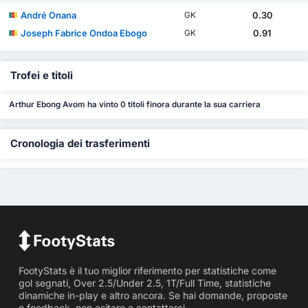
André Onana
0.30
GK
Joseph Fabrice Ondoa Ebogo
0.91
GK
Trofei e titoli
Arthur Ebong Avom ha vinto 0 titoli finora durante la sua carriera
Cronologia dei trasferimenti
FootyStats è il tuo miglior riferimento per statistiche come
gol segnati, Over 2.5/Under 2.5, 1T/Full Time, statistiche
dinamiche in-play e altro ancora. Se hai domande, proposte
o feedback, non esitare a contattarci.