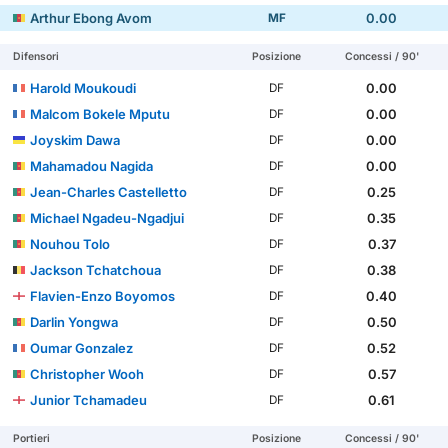
Arthur Ebong Avom
0.00
MF
Difensori
Posizione
Concessi / 90'
Harold Moukoudi
0.00
DF
Malcom Bokele Mputu
0.00
DF
Joyskim Dawa
0.00
DF
Mahamadou Nagida
0.00
DF
Jean-Charles Castelletto
0.25
DF
Michael Ngadeu-Ngadjui
0.35
DF
Nouhou Tolo
0.37
DF
Jackson Tchatchoua
0.38
DF
Flavien-Enzo Boyomos
0.40
DF
Darlin Yongwa
0.50
DF
Oumar Gonzalez
0.52
DF
Christopher Wooh
0.57
DF
Junior Tchamadeu
0.61
DF
Portieri
Posizione
Concessi / 90'