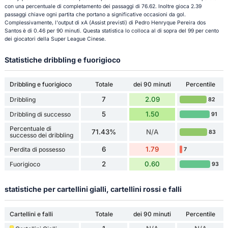
con una percentuale di completamento dei passaggi di 76.62. Inoltre gioca 2.39
passaggi chiave ogni partita che portano a significative occasioni da gol.
Complessivamente, l'output di xA (Assist previsti) di Pedro Henryque Pereira dos
Santos è di 0.46 per 90 minuti. Questa statistica lo colloca al di sopra del 99 per cento
dei giocatori della Super League Cinese.
Statistiche dribbling e fuorigioco
Dribbling e fuorigioco
Totale
dei 90 minuti
Percentile
7
2.09
Dribbling
82
5
1.50
Dribbling di successo
91
Percentuale di
71.43%
N/A
83
successo dei dribbling
6
1.79
Perdita di possesso
7
2
0.60
Fuorigioco
93
statistiche per cartellini gialli, cartellini rossi e falli
Cartellini e falli
Totale
dei 90 minuti
Percentile