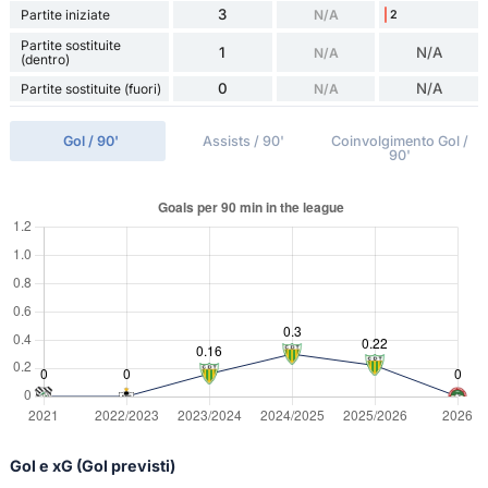
3
Partite iniziate
N/A
2
Partite sostituite
1
N/A
N/A
(dentro)
0
N/A
Partite sostituite (fuori)
N/A
Gol / 90'
Assists / 90'
Coinvolgimento Gol /
90'
Gol e xG (Gol previsti)