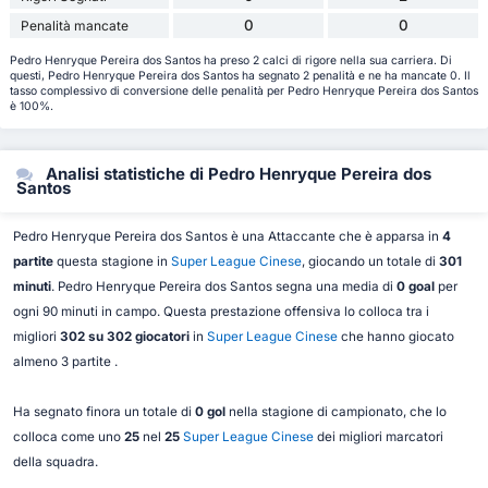
0
0
Penalità mancate
Pedro Henryque Pereira dos Santos ha preso 2 calci di rigore nella sua carriera. Di
questi, Pedro Henryque Pereira dos Santos ha segnato 2 penalità e ne ha mancate 0. Il
tasso complessivo di conversione delle penalità per Pedro Henryque Pereira dos Santos
è 100%.
Analisi statistiche di Pedro Henryque Pereira dos
Santos
Pedro Henryque Pereira dos Santos è una Attaccante che è apparsa in
4
partite
questa stagione in
Super League Cinese
, giocando un totale di
301
minuti
. Pedro Henryque Pereira dos Santos segna una media di
0 goal
per
ogni 90 minuti in campo. Questa prestazione offensiva lo colloca tra i
migliori
302 su 302 giocatori
in
Super League Cinese
che hanno giocato
almeno 3 partite .
Ha segnato finora un totale di
0 gol
nella stagione di campionato, che lo
colloca come uno
25
nel
25
Super League Cinese
dei migliori marcatori
della squadra.