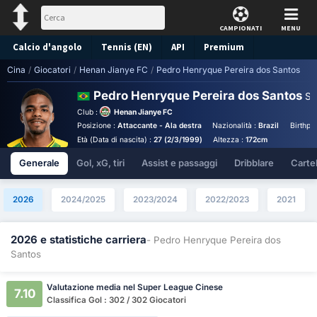
CAMPIONATI
MENU
Calcio d'angolo
Tennis (EN)
API
Premium
Cina
/
Giocatori
/
Henan Jianye FC
/
Pedro Henryque Pereira dos Santos
Pronostico
Pedro Henryque Pereira dos Santos
St
Club :
Henan Jianye FC
Posizione :
Attaccante - Ala destra
Nazionalità :
Brazil
Birthpl
Età (Data di nascita) :
27 (2/3/1999)
Altezza :
172cm
Generale
Gol, xG, tiri
Assist e passaggi
Dribblare
Cartell
2026
2024/2025
2023/2024
2022/2023
2021
2026 e statistiche carriera
- Pedro Henryque Pereira dos
Santos
Valutazione media nel Super League Cinese
7.10
Classifica Gol : 302 / 302 Giocatori