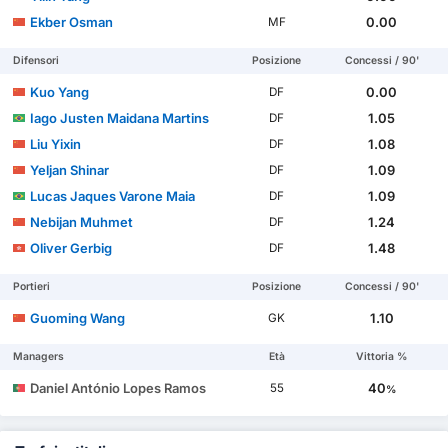
Ekber Osman
0.00
MF
Difensori
Posizione
Concessi / 90'
Kuo Yang
0.00
DF
Iago Justen Maidana Martins
1.05
DF
Liu Yixin
1.08
DF
Yeljan Shinar
1.09
DF
Lucas Jaques Varone Maia
1.09
DF
Nebijan Muhmet
1.24
DF
Oliver Gerbig
1.48
DF
Portieri
Posizione
Concessi / 90'
Guoming Wang
1.10
GK
Managers
Età
Vittoria %
Daniel António Lopes Ramos
40
55
%