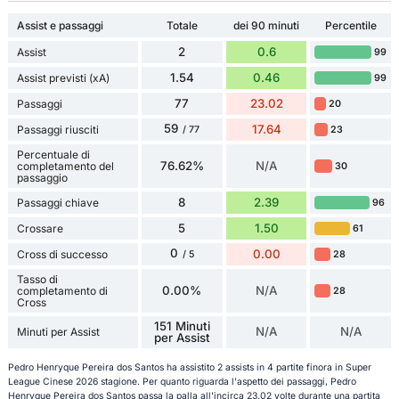
Assist e passaggi
Totale
dei 90 minuti
Percentile
2
0.6
Assist
99
1.54
0.46
Assist previsti (xA)
99
77
23.02
Passaggi
20
59
17.64
Passaggi riusciti
23
/ 77
Percentuale di
76.62%
N/A
completamento del
30
passaggio
8
2.39
Passaggi chiave
96
5
1.50
Crossare
61
0
0.00
Cross di successo
28
/ 5
Tasso di
0.00%
N/A
completamento di
28
Cross
151 Minuti
N/A
N/A
Minuti per Assist
per Assist
Pedro Henryque Pereira dos Santos ha assistito 2 assists in 4 partite finora in Super
League Cinese 2026 stagione. Per quanto riguarda l'aspetto dei passaggi, Pedro
Henryque Pereira dos Santos passa la palla all'incirca 23.02 volte durante una partita