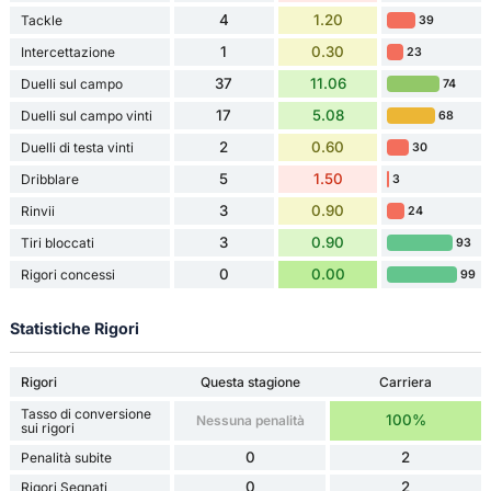
4
1.20
Tackle
39
1
0.30
Intercettazione
23
37
11.06
Duelli sul campo
74
17
5.08
Duelli sul campo vinti
68
2
0.60
Duelli di testa vinti
30
5
1.50
Dribblare
3
3
0.90
Rinvii
24
3
0.90
Tiri bloccati
93
0
0.00
Rigori concessi
99
Statistiche Rigori
Rigori
Questa stagione
Carriera
Tasso di conversione
100%
Nessuna penalità
sui rigori
0
2
Penalità subite
0
2
Rigori Segnati