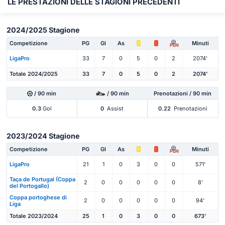
LE PRESTAZIONI DELLE STAGIONI PRECEDENTI
2024/2025 Stagione
Competizione
PG
Gl
As
Minuti
PEN
LigaPro
33
7
0
5
0
2
2074'
Totale 2024/2025
33
7
0
5
0
2
2074'
/ 90 min
/ 90 min
Prenotazioni / 90 min
0.3
Gol
0
Assist
0.22
Prenotazioni
2023/2024 Stagione
Competizione
PG
Gl
As
Minuti
PEN
LigaPro
21
1
0
3
0
0
571'
Taça de Portugal (Coppa
2
0
0
0
0
0
8'
del Portogallo)
Coppa portoghese di
2
0
0
0
0
0
94'
Liga
Totale 2023/2024
25
1
0
3
0
0
673'