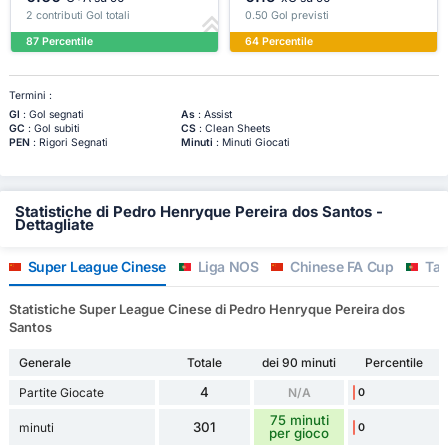
2 contributi Gol totali
0.50 Gol previsti
87 Percentile
64 Percentile
Termini :
Gl
: Gol segnati
As
: Assist
GC
: Gol subiti
CS
: Clean Sheets
PEN
: Rigori Segnati
Minuti
: Minuti Giocati
Statistiche di Pedro Henryque Pereira dos Santos -
Dettagliate
Super League Cinese
Liga NOS
Chinese FA Cup
Taç
Statistiche Super League Cinese di Pedro Henryque Pereira dos
Santos
Generale
Totale
dei 90 minuti
Percentile
4
Partite Giocate
N/A
0
75 minuti
301
minuti
0
per gioco