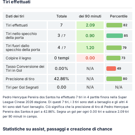
Tiri effettuati
Dati dei tiri
Totale
dei 90 minuti
Percentile
7
2.09
Tiri effettuati
82
Tiri nello specchio
3
0.90
85
/ 7
della porta
Tiri fuori dallo
4
1.20
79
/ 7
specchio della porta
0 tempi
0.00
Colpire il legno
73
Tasso Conversione dei
0.00%
N/A
49
Tiri in Gol
42.86%
N/A
Precisione di tiro
80
0.00
N/A
N/A
Tiri per Gol Segnati
Pedro Henryque Pereira dos Santos ha effettuato 7 tiri in 4 partite finora nella Super
League Cinese 2026 stagione. Di questi 7 tiri, i 3 tiri sono stati a bersaglio e gli altri 4
tiri sono stati fuori bersaglio. Ciò significa che la precisione di tiro di Pedro Henryque
Pereira dos Santos è pari a 42.86%. Segna un gol per ogni 0.00 tiri e subisce 2.09 tiri
per 90 minuti in campo.
Statistiche su assist, passaggi e creazione di chance