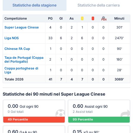
Statistiche della stagione
Statistiche della carriera
Competizione
PG
Gl
As
Minuti
PEN
Super League Cinese
4
0
2
1
0
0
301'
Liga NOS
33
6
2
6
0
0
2470'
Chinese FA Cup
1
0
0
0
0
0
90'
Taça de Portugal (Coppa
2
1
0
0
0
0
180'
del Portogallo)
Coppa portoghese di
1
0
0
0
0
0
28'
Liga
Totale 2026
41
7
4
7
0
0
3069'
Statistiche dei 90 minuti nel Super League Cinese
0.00
0.60
Gol ogni 90
Assist ogni 90
0 Gol totali
2 Assist totali
49 Percentile
99 Percentile
0.60
0.15
G+A su 90
xG su 90'