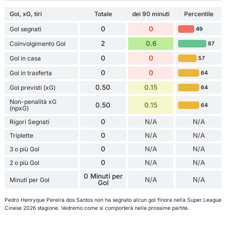
Gol, xG, tiri
Totale
dei 90 minuti
Percentile
0
0
Gol segnati
49
2
0.6
Coinvolgimento Gol
87
0
0
Gol in casa
57
0
0
Gol in trasferta
64
0.50
0.15
Gol previsti (xG)
64
Non-penalità xG
0.50
0.15
64
(npxG)
0
N/A
N/A
Rigori Segnati
0
N/A
N/A
Triplette
0
N/A
N/A
3 o più Gol
0
N/A
N/A
2 o più Gol
0 Minuti per
N/A
N/A
Minuti per Gol
Gol
Pedro Henryque Pereira dos Santos non ha segnato alcun gol finora nella Super League
Cinese 2026 stagione. Vedremo come si comporterà nelle prossime partite.