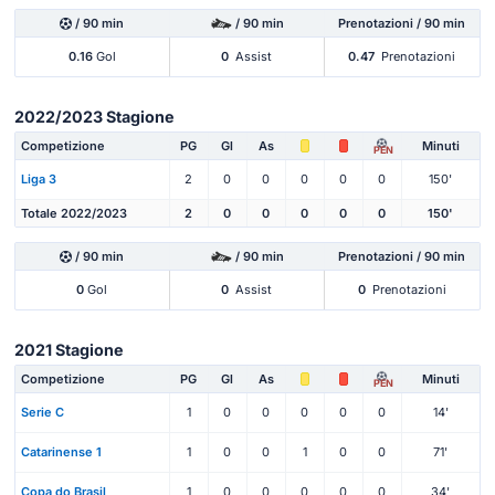
/ 90 min
/ 90 min
Prenotazioni / 90 min
0.16
Gol
0
Assist
0.47
Prenotazioni
2022/2023 Stagione
Competizione
PG
Gl
As
Minuti
PEN
Liga 3
2
0
0
0
0
0
150'
Totale 2022/2023
2
0
0
0
0
0
150'
/ 90 min
/ 90 min
Prenotazioni / 90 min
0
Gol
0
Assist
0
Prenotazioni
2021 Stagione
Competizione
PG
Gl
As
Minuti
PEN
Serie C
1
0
0
0
0
0
14'
Catarinense 1
1
0
0
1
0
0
71'
Copa do Brasil
1
0
0
0
0
0
34'