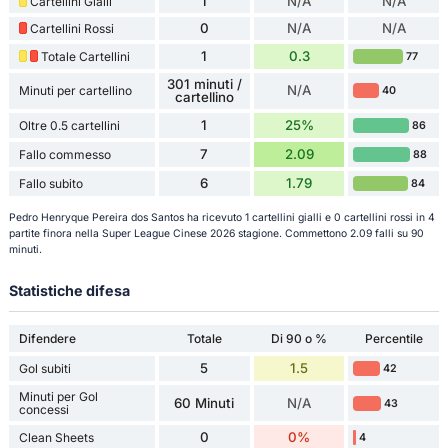
1
N/A
N/A
Cartellini Gialli
0
N/A
N/A
Cartellini Rossi
1
0.3
Totale Cartellini
77
301 minuti /
N/A
Minuti per cartellino
40
cartellino
1
25%
Oltre 0.5 cartellini
86
7
2.09
Fallo commesso
88
6
1.79
Fallo subito
84
Pedro Henryque Pereira dos Santos ha ricevuto 1 cartellini gialli e 0 cartellini rossi in 4
partite finora nella Super League Cinese 2026 stagione. Commettono 2.09 falli su 90
minuti.
Statistiche difesa
Difendere
Totale
Di 90 o %
Percentile
5
1.5
Gol subiti
42
Minuti per Gol
60 Minuti
N/A
43
concessi
0
0%
Clean Sheets
4