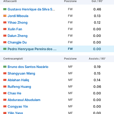
Attaccanti
Posizione
Gol / 90'
Gustavo Henrique da Silva Sousa
0.46
FW
Jordi Mboula
0.13
FW
Yihao Zhong
0.12
FW
Xulin Fan
0.00
FW
Dalun Zheng
0.00
FW
Changjie Du
0.00
FW
Pedro Henryque Pereira dos Santos
0.00
FW
Centrocampisti
Posizione
Assists / 90'
Bruno dos Santos Nazário
0.19
MF
Shangyuan Wang
0.15
MF
Ablahan Haliq
0.14
MF
Ruifeng Huang
0.06
MF
Chao He
0.00
MF
Abdurasul Abudulam
0.00
MF
Congyao Yin
0.00
MF
Yilin Yang
0.00
MF