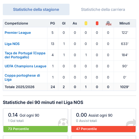
Statistiche della stagione
Statistiche della carriera
Competizione
PG
Gl
As
Minuti
PEN
Premier League
5
0
0
0
0
0
122'
Liga NOS
13
1
0
0
0
0
633'
Taça de Portugal (Coppa
4
1
0
1
0
0
184'
del Portogallo)
UEFA Champions League
1
0
0
0
0
0
90'
Coppa portoghese di
1
0
0
0
0
0
0'
Liga
Totale 2025/2026
24
2
0
1
0
0
1029'
Statistiche dei 90 minuti nel Liga NOS
0.14
0.00
Gol ogni 90
Assist ogni 90
1 Gol totali
0 Assist totali
73 Percentile
47 Percentile