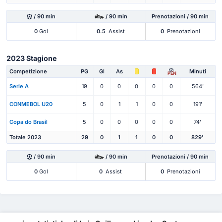
/ 90 min
/ 90 min
Prenotazioni / 90 min
0
Gol
0.5
Assist
0
Prenotazioni
2023 Stagione
Competizione
PG
Gl
As
Minuti
PEN
Serie A
19
0
0
0
0
0
564'
CONMEBOL U20
5
0
1
1
0
0
191'
Copa do Brasil
5
0
0
0
0
0
74'
Totale 2023
29
0
1
1
0
0
829'
/ 90 min
/ 90 min
Prenotazioni / 90 min
0
Gol
0
Assist
0
Prenotazioni