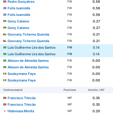
Pedro Gonçalves
0.59
FW
Fotis Ioannidis
0.59
FW
Fotis Ioannidis
0.59
FW
Geny Catamo
0.27
FW
Geny Catamo
0.27
FW
Geovany Tcherno Quenda
0.21
FW
Geovany Tcherno Quenda
0.21
FW
Luis Guilherme Lira dos Santos
0.14
FW
Luis Guilherme Lira dos Santos
0.14
FW
Alisson de Almeida Santos
0.00
FW
Alisson de Almeida Santos
0.00
FW
Souleymane Faye
0.00
FW
Souleymane Faye
0.00
FW
Centrocampisti
Posizione
Assists / 90'
Francisco Trincão
0.35
MF
Francisco Trincão
0.35
MF
Hidemasa Morita
0.20
MF