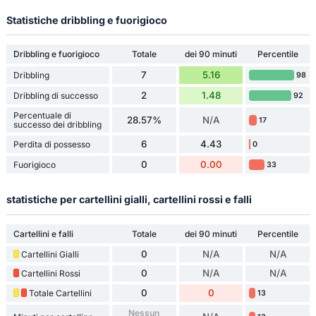
Statistiche dribbling e fuorigioco
Dribbling e fuorigioco
Totale
dei 90 minuti
Percentile
7
5.16
Dribbling
98
2
1.48
Dribbling di successo
92
Percentuale di
28.57%
N/A
17
successo dei dribbling
6
4.43
Perdita di possesso
0
0
0.00
Fuorigioco
33
statistiche per cartellini gialli, cartellini rossi e falli
Cartellini e falli
Totale
dei 90 minuti
Percentile
0
N/A
N/A
Cartellini Gialli
0
N/A
N/A
Cartellini Rossi
0
0
Totale Cartellini
13
Nessun