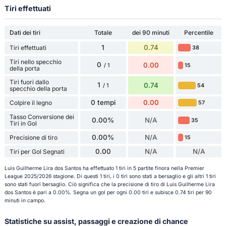
Tiri effettuati
Dati dei tiri
Totale
dei 90 minuti
Percentile
1
0.74
Tiri effettuati
38
Tiri nello specchio
0
0.00
15
/ 1
della porta
Tiri fuori dallo
1
0.74
54
/ 1
specchio della porta
0 tempi
0.00
Colpire il legno
57
Tasso Conversione dei
0.00%
N/A
35
Tiri in Gol
0.00%
N/A
Precisione di tiro
15
0.00
N/A
N/A
Tiri per Gol Segnati
Luis Guilherme Lira dos Santos ha effettuato 1 tiri in 5 partite finora nella Premier
League 2025/2026 stagione. Di questi 1 tiri, i 0 tiri sono stati a bersaglio e gli altri 1 tiri
sono stati fuori bersaglio. Ciò significa che la precisione di tiro di Luis Guilherme Lira
dos Santos è pari a 0.00%. Segna un gol per ogni 0.00 tiri e subisce 0.74 tiri per 90
minuti in campo.
Statistiche su assist, passaggi e creazione di chance