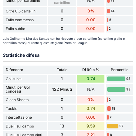
N/A
Minuti per cartellino
13
cartellino
0
0%
Oltre 0.5 cartellini
14
0
0.00
Fallo commesso
5
0
0.00
Fallo subito
2
Luis Guilherme Lira dos Santos non ha ricevuto alcun cartellino (cartellino giallo o
cartellino rosso) durante questa stagione Premier League.
Statistiche difesa
Difendere
Totale
Di 90 o %
Percentile
1
0.74
Gol subiti
93
Minuti per Gol
122 Minuti
N/A
93
concessi
0
0%
Clean Sheets
2
1
0.74
Tackle
18
0
0.00
Intercettazione
7
13
9.59
Duelli sul campo
57
3
2.21
Duelli sul campo vinti
8