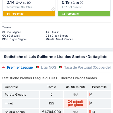
0.14
0.19
G+A su 90
xG su 90'
1 contributi Gol totali
1.37 Gol previsti
54 Percentile
72 Percentile
Termini :
Gl
: Gol segnati
As
: Assist
GC
: Gol subiti
CS
: Clean Sheets
PEN
: Rigori Segnati
Minuti
: Minuti Giocati
Statistiche di Luis Guilherme Lira dos Santos -Dettagliate
Premier League
Liga NOS
Taça de Portugal (Coppa del P
Statistiche Premier League di Luis Guilherme Lira dos Santos
Generale
Totale
dei 90 minuti
Percentile
5
Partite Giocate
N/A
0
24 minuti
122
minuti
0
per gioco
€1,794,000
Salario Annuo
N/A
13