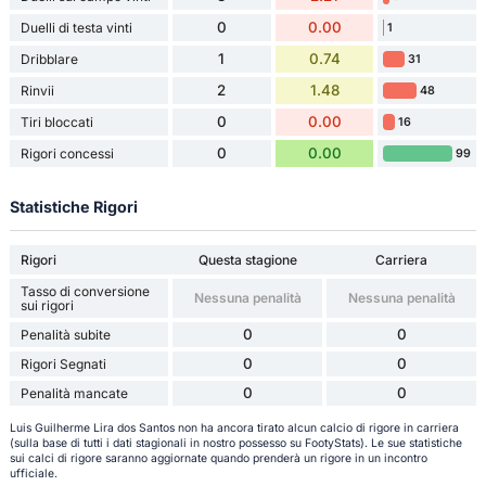
0
0.00
Duelli di testa vinti
1
1
0.74
Dribblare
31
2
1.48
Rinvii
48
0
0.00
Tiri bloccati
16
0
0.00
Rigori concessi
99
Statistiche Rigori
Rigori
Questa stagione
Carriera
Tasso di conversione
Nessuna penalità
Nessuna penalità
sui rigori
0
0
Penalità subite
0
0
Rigori Segnati
0
0
Penalità mancate
Luis Guilherme Lira dos Santos non ha ancora tirato alcun calcio di rigore in carriera
(sulla base di tutti i dati stagionali in nostro possesso su FootyStats). Le sue statistiche
sui calci di rigore saranno aggiornate quando prenderà un rigore in un incontro
ufficiale.