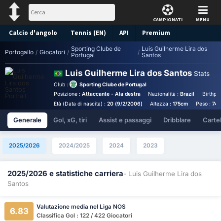
CAMPIONATI
MENU
Calcio d'angolo
Tennis (EN)
API
Premium
Sporting Clube de
Luis Guilherme Lira dos
Pronostico
Portogallo
/
Giocatori
/
/
Portugal
Santos
Luis Guilherme Lira dos Santos
Stats
Club :
Sporting Clube de Portugal
Posizione :
Attaccante - Ala destra
Nazionalità :
Brazil
Birthpl
Età (Data di nascita) :
20 (9/2/2006)
Altezza :
175cm
Peso :
74
Generale
Gol, xG, tiri
Assist e passaggi
Dribblare
Cartell
2025/2026
2024/2025
2024
2023
2025/2026 e statistiche carriera
- Luis Guilherme Lira dos
Santos
Valutazione media nel Liga NOS
6.83
Classifica Gol : 122 / 422 Giocatori