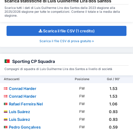
scarica statistiche di Luis Guilherme Lira dos Santos
Scarica tutti i dati di Luis Guilherme Lira dos Santos dalla 2023 stagione alla
2025/2026 stagione per tutte le competizioni. Contiene il totale e la media della
stagione.
Scarica il file CSV (1 credito)
Scarica il file CSV di prova gratuito »
Sporting CP Squadra
Compagni di squadra di Luis Guilherme Lira dos Santos a livello di società
Attaccanti
Posizione
Gol / 90'
Conrad Harder
1.53
FW
Conrad Harder
1.53
FW
Rafael Ferreira Nel
1.06
FW
Luis Suárez
0.93
FW
Luis Suárez
0.93
FW
Pedro Gonçalves
0.59
FW