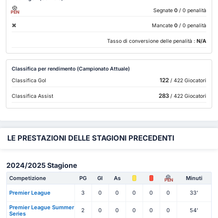
Segnate
0
/ 0 penalità
PEN
Mancate
0
/ 0 penalità
Tasso di conversione delle penalità :
N/A
Classifica per rendimento (Campionato Attuale)
122
Classifica Gol
/ 422 Giocatori
283
Classifica Assist
/ 422 Giocatori
LE PRESTAZIONI DELLE STAGIONI PRECEDENTI
2024/2025 Stagione
Competizione
PG
Gl
As
Minuti
PEN
Premier League
3
0
0
0
0
0
33'
Premier League Summer
2
0
0
0
0
0
54'
Series