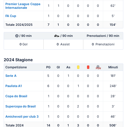
Premier League Coppa
1
1
0
0
0
0
62'
Internazionale
FA Cup
1
0
0
0
0
0
5'
Totale 2024/2025
7
1
0
0
0
0
154'
/ 90 min
/ 90 min
Prenotazioni / 90 min
0
Gol
0
Assist
0
Prenotazioni
2024 Stagione
Competizione
PG
Gl
As
Minuti
PEN
Serie A
5
0
1
0
0
0
181'
Paulista A1
6
0
0
1
0
0
248'
Copa do Brasil
1
0
0
0
0
0
28'
Supercopa do Brasil
1
0
0
2
0
0
3'
Amichevoli per club 3
1
0
0
0
0
0
46'
Totale 2024
14
0
1
3
0
0
506'