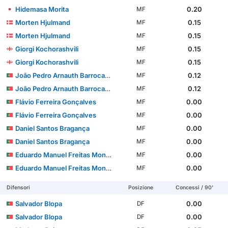
Hidemasa Morita
0.20
MF
Morten Hjulmand
0.15
MF
Morten Hjulmand
0.15
MF
Giorgi Kochorashvili
0.15
MF
Giorgi Kochorashvili
0.15
MF
João Pedro Arnauth Barrocas Simões
0.12
MF
João Pedro Arnauth Barrocas Simões
0.12
MF
Flávio Ferreira Gonçalves
0.00
MF
Flávio Ferreira Gonçalves
0.00
MF
Daniel Santos Bragança
0.00
MF
Daniel Santos Bragança
0.00
MF
Eduardo Manuel Freitas Monteiro Ferreira Felicíssimo
0.00
MF
Eduardo Manuel Freitas Monteiro Ferreira Felicíssimo
0.00
MF
Difensori
Posizione
Concessi / 90'
Salvador Blopa
0.00
DF
Salvador Blopa
0.00
DF