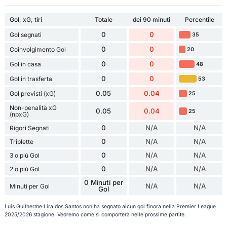
Gol, xG, tiri
Totale
dei 90 minuti
Percentile
0
0
Gol segnati
35
0
0
Coinvolgimento Gol
20
0
0
Gol in casa
48
0
0
Gol in trasferta
53
0.05
0.04
Gol previsti (xG)
25
Non-penalità xG
0.05
0.04
25
(npxG)
0
N/A
N/A
Rigori Segnati
0
N/A
N/A
Triplette
0
N/A
N/A
3 o più Gol
0
N/A
N/A
2 o più Gol
0 Minuti per
N/A
N/A
Minuti per Gol
Gol
Luis Guilherme Lira dos Santos non ha segnato alcun gol finora nella Premier League
2025/2026 stagione. Vedremo come si comporterà nelle prossime partite.