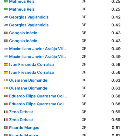
Matheus Reis
0.25
DF
Matheus Reis
0.25
DF
Georgios Vagiannidis
0.42
DF
Georgios Vagiannidis
0.42
DF
Gonçalo Inácio
0.43
DF
Gonçalo Inácio
0.43
DF
Maximiliano Javier Araújo Vilches
0.49
DF
Maximiliano Javier Araújo Vilches
0.49
DF
Iván Fresneda Corraliza
0.56
DF
Iván Fresneda Corraliza
0.56
DF
Ousmane Diomande
0.63
DF
Ousmane Diomande
0.63
DF
Eduardo Filipe Quaresma Coimbra Simões
0.68
DF
Eduardo Filipe Quaresma Coimbra Simões
0.68
DF
Zeno Debast
0.69
DF
Zeno Debast
0.69
DF
Ricardo Mangas
0.81
DF
Ricardo Mangas
0.81
DF