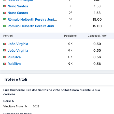
Nuno Santos
1.58
DF
Nuno Santos
1.58
DF
Rômulo Helberth Pereira Junior
15.00
DF
Rômulo Helberth Pereira Junior
15.00
DF
Portieri
Posizione
Concessi / 90'
João Virgínia
0.50
GK
João Virgínia
0.50
GK
Rui Silva
0.56
GK
Rui Silva
0.56
GK
Trofei e titoli
Luis Guilherme Lira dos Santos ha vinto 5 titoli finora durante la sua
carriera
Serie A
Vincitore finale
1x
2023
Supercopa do Brasil