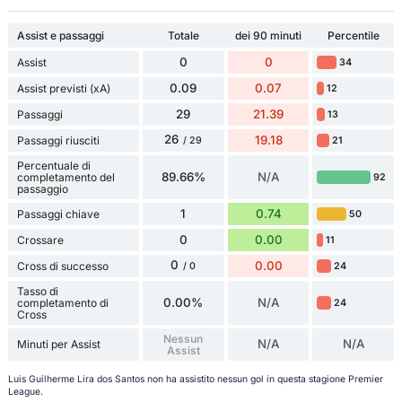
Assist e passaggi
Totale
dei 90 minuti
Percentile
0
0
Assist
34
0.09
0.07
Assist previsti (xA)
12
29
21.39
Passaggi
13
26
19.18
Passaggi riusciti
21
/ 29
Percentuale di
89.66%
N/A
completamento del
92
passaggio
1
0.74
Passaggi chiave
50
0
0.00
Crossare
11
0
0.00
Cross di successo
24
/ 0
Tasso di
0.00%
N/A
completamento di
24
Cross
Nessun
N/A
N/A
Minuti per Assist
Assist
Luis Guilherme Lira dos Santos non ha assistito nessun gol in questa stagione Premier
League.