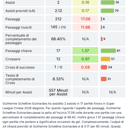
2
0.16
Assist
74
2.12
0.17
Assist previsti (xA)
70
212
17.08
Passaggi
6
145
11.68
Passaggi riusciti
6
/ 212
Percentuale di
68.40%
N/A
completamento del
9
passaggio
17
1.37
Passaggi chiave
81
12
0.97
Crossare
51
1
0.08
Cross di successo
34
/ 12
Tasso di
8.33%
N/A
completamento di
31
Cross
557 Minuti
N/A
N/A
Minuti per Assist
per Assist
Guilherme Schettine Guimarães ha assistito 2 assists in 17 partite finora in Super
League Cinese 2026 stagione. Per quanto riguarda l'aspetto dei passaggi, Guilherme
Schettine Guimarães passa la palla all'incirca 17.08 volte durante una partita con una
percentuale di completamento dei passaggi di 68.40. Inoltre gioca 1.37 passaggi chiave
ogni partita che portano a significative occasioni da gol. Complessivamente, l'output di
xA (Assist previsti) di Guilherme Schettine Guimarães è di 0.17 per 90 minuti. Questa