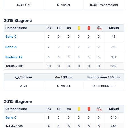
0.42
Gol
0
Assist
0.42
Prenotazioni
2016 Stagione
Competizione
PG
Gl
As
Minuti
PEN
Serie C
2
0
0
0
0
0
48'
Serie A
2
0
0
0
0
0
56'
Paulista A2
6
0
0
0
0
0
181'
Totale 2016
10
0
0
0
0
0
285'
/ 90 min
/ 90 min
Prenotazioni / 90 min
0
Gol
0
Assist
0
Prenotazioni
2015 Stagione
Competizione
PG
Gl
As
Minuti
PEN
Serie C
9
2
0
0
0
0
540'
Totale 2015
9
2
0
0
0
0
540'