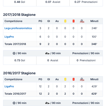
0.48
Gol
0.07
Assist
0.27
Prenotazioni
2017/2018 Stagione
Competizione
PG
Gl
As
Minuti
PEN
Lega professionistica
3
2
0
0
0
0
246'
LigaPro
6
0
0
0
0
0
100'
Totale 2017/2018
9
2
0
0
0
0
346'
/ 90 min
/ 90 min
Prenotazioni / 90 min
0.73
Gol
0
Assist
0
Prenotazioni
2016/2017 Stagione
Competizione
PG
Gl
As
Minuti
PEN
LigaPro
12
2
0
2
0
0
429'
Totale 2016/2017
12
2
0
2
0
0
429'
/ 90 min
/ 90 min
Prenotazioni / 90 min