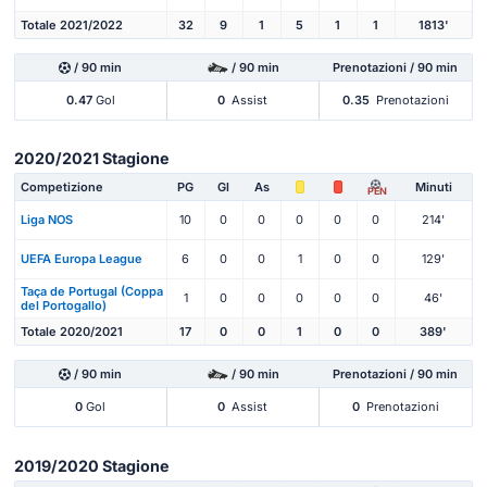
Totale 2021/2022
32
9
1
5
1
1
1813'
/ 90 min
/ 90 min
Prenotazioni / 90 min
0.47
Gol
0
Assist
0.35
Prenotazioni
2020/2021 Stagione
Competizione
PG
Gl
As
Minuti
PEN
Liga NOS
10
0
0
0
0
0
214'
UEFA Europa League
6
0
0
1
0
0
129'
Taça de Portugal (Coppa
1
0
0
0
0
0
46'
del Portogallo)
Totale 2020/2021
17
0
0
1
0
0
389'
/ 90 min
/ 90 min
Prenotazioni / 90 min
0
Gol
0
Assist
0
Prenotazioni
2019/2020 Stagione