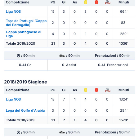
Competizione
PG
Gl
As
Minuti
PEN
Liga NOS
15
3
0
3
0
0
664'
Taça de Portugal (Coppa
2
0
0
0
0
0
83'
del Portogallo)
Coppa portoghese di
4
0
0
1
0
0
289'
Liga
Totale 2019/2020
21
3
0
4
0
0
1036'
/ 90 min
/ 90 min
Prenotazioni / 90 min
0.41
Gol
0
Assist
0.41
Prenotazioni
2018/2019 Stagione
Competizione
PG
Gl
As
Minuti
PEN
Liga NOS
18
7
1
4
0
0
1324'
Lega del Golfo d'Arabia
3
0
0
0
0
0
254'
Totale 2018/2019
21
7
1
4
0
0
1578'
/ 90 min
/ 90 min
Prenotazioni / 90 min