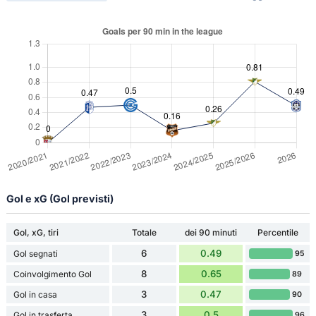
Gol e xG (Gol previsti)
Gol, xG, tiri
Totale
dei 90 minuti
Percentile
6
0.49
Gol segnati
95
8
0.65
Coinvolgimento Gol
89
3
0.47
Gol in casa
90
3
0.5
Gol in trasferta
96