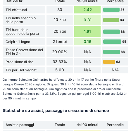
Dati dei tiri
Totale
dei 90 minuti
Percentile
30
2.42
Tiri effettuati
86
Tiri nello specchio
10
0.81
83
/ 30
della porta
Tiri fuori dallo
20
1.61
88
/ 30
specchio della porta
2 tempi
0.16
Colpire il legno
95
Tasso Conversione dei
20.00%
N/A
88
Tiri in Gol
33.33%
N/A
Precisione di tiro
63
5.00
N/A
N/A
Tiri per Gol Segnati
Guilherme Schettine Guimarães ha effettuato 30 tiri in 17 partite finora nella Super
League Cinese 2026 stagione. Di questi 30 tiri, i 10 tiri sono stati a bersaglio e gli altri
20 tiri sono stati fuori bersaglio. Ciò significa che la precisione di tiro di Guilherme
Schettine Guimarães è pari a 33.33%. Segna un gol per ogni 5.00 tiri e subisce 2.42 tiri
per 90 minuti in campo.
Statistiche su assist, passaggi e creazione di chance
Assist e passaggi
Totale
dei 90 minuti
Percentile