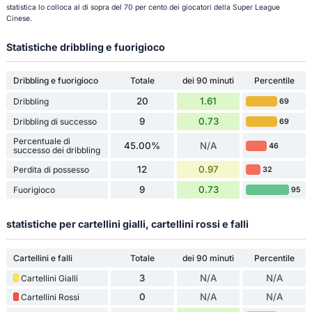
statistica lo colloca al di sopra del 70 per cento dei giocatori della Super League
Cinese.
Statistiche dribbling e fuorigioco
Dribbling e fuorigioco
Totale
dei 90 minuti
Percentile
20
1.61
Dribbling
69
9
0.73
Dribbling di successo
69
Percentuale di
45.00%
N/A
46
successo dei dribbling
12
0.97
Perdita di possesso
32
9
0.73
Fuorigioco
95
statistiche per cartellini gialli, cartellini rossi e falli
Cartellini e falli
Totale
dei 90 minuti
Percentile
3
N/A
N/A
Cartellini Gialli
0
N/A
N/A
Cartellini Rossi