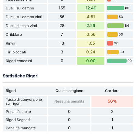
155
12.49
Duelli sul campo
86
56
4.51
Duelli sul campo vinti
53
28
2.26
Duelli di testa vinti
84
7
0.56
Dribblare
53
13
1.05
Rinvii
30
3
0.24
Tiri bloccati
59
0
0.00
Rigori concessi
99
Statistiche Rigori
Rigori
Questa stagione
Carriera
Tasso di conversione
50%
Nessuna penalità
sui rigori
0
2
Penalità subite
0
1
Rigori Segnati
0
1
Penalità mancate