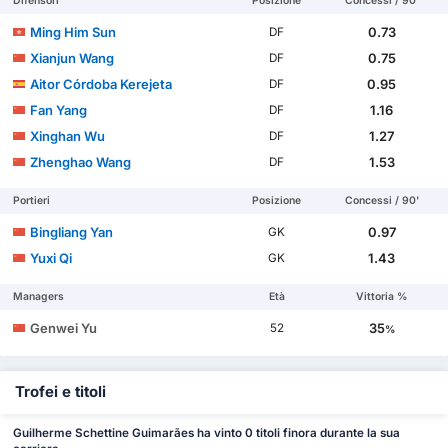
Difensori
Posizione
Concessi / 90'
Ming Him Sun
0.73
DF
Xianjun Wang
0.75
DF
Aitor Córdoba Kerejeta
0.95
DF
Fan Yang
1.16
DF
Xinghan Wu
1.27
DF
Zhenghao Wang
1.53
DF
Portieri
Posizione
Concessi / 90'
Bingliang Yan
0.97
GK
Yuxi Qi
1.43
GK
Managers
Età
Vittoria %
Genwei Yu
35
52
%
Trofei e titoli
Guilherme Schettine Guimarães ha vinto 0 titoli finora durante la sua