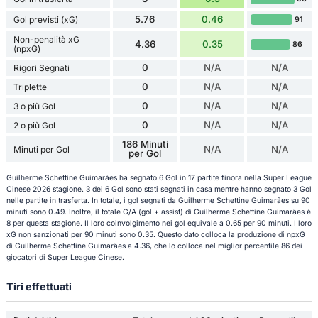
5.76
0.46
Gol previsti (xG)
91
Non-penalità xG
4.36
0.35
86
(npxG)
0
N/A
N/A
Rigori Segnati
0
N/A
N/A
Triplette
0
N/A
N/A
3 o più Gol
0
N/A
N/A
2 o più Gol
186 Minuti
N/A
N/A
Minuti per Gol
per Gol
Guilherme Schettine Guimarães ha segnato 6 Gol in 17 partite finora nella Super League
Cinese 2026 stagione. 3 dei 6 Gol sono stati segnati in casa mentre hanno segnato 3 Gol
nelle partite in trasferta. In totale, i gol segnati da Guilherme Schettine Guimarães su 90
minuti sono 0.49. Inoltre, il totale G/A (gol + assist) di Guilherme Schettine Guimarães è
8 per questa stagione. Il loro coinvolgimento nei gol equivale a 0.65 per 90 minuti. I loro
xG non sanzionati per 90 minuti sono 0.35. Questo dato colloca la produzione di npxG
di Guilherme Schettine Guimarães a 4.36, che lo colloca nel miglior percentile 86 dei
giocatori di Super League Cinese.
Tiri effettuati