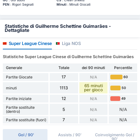
GC
: Gol subiti
CS
: Clean Sheets
PEN
: Rigori Segnati
Minuti
: Minuti Giocati
Statistiche di Guilherme Schettine Guimarães -
Dettagliate
Super League Cinese
Liga NOS
Statistiche Super League Cinese di Guilherme Schettine Guimarães
Generale
Totale
dei 90 minuti
Percentile
17
Partite Giocate
N/A
60
65 minuti
1113
minuti
50
per gioco
12
Partite iniziate
N/A
49
Partite sostituite
5
N/A
N/A
(dentro)
7
N/A
Partite sostituite (fuori)
N/A
Gol / 90'
Assists / 90'
Coinvolgimento Gol /
90'