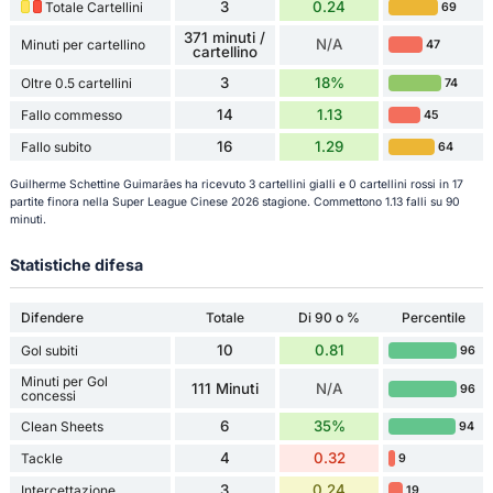
3
0.24
Totale Cartellini
69
371 minuti /
N/A
Minuti per cartellino
47
cartellino
3
18%
Oltre 0.5 cartellini
74
14
1.13
Fallo commesso
45
16
1.29
Fallo subito
64
Guilherme Schettine Guimarães ha ricevuto 3 cartellini gialli e 0 cartellini rossi in 17
partite finora nella Super League Cinese 2026 stagione. Commettono 1.13 falli su 90
minuti.
Statistiche difesa
Difendere
Totale
Di 90 o %
Percentile
10
0.81
Gol subiti
96
Minuti per Gol
111 Minuti
N/A
96
concessi
6
35%
Clean Sheets
94
4
0.32
Tackle
9
3
0.24
Intercettazione
19