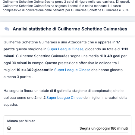
Guilherme Schettine Guimarães ha preso 2 calci di rigore nella sua carriera. Di questi,
Guilherme Schettine Guimarães ha segnato 1 penalità e ne ha mancate 1. Il tasso
complessivo di conversione delle penalità per Guilherme Schettine Guimarães è 50%.
Analisi statistiche di Guilherme Schettine Guimarães
Guilherme Schettine Guimarães è una Attaccante che è apparsa in
17
partite
questa stagione in
Super League Cinese
, giocando un totale di
1113
minuti
. Guilherme Schettine Guimarães segna una media di
0.49 goal
per
ogni 90 minuti in campo. Questa prestazione offensiva lo colloca tra i
migliori
19 su 302 giocatori
in
Super League Cinese
che hanno giocato
almeno 3 partite .
Ha segnato finora un totale di
6 gol
nella stagione di campionato, che lo
colloca come uno
2
nel
2
Super League Cinese
dei migliori marcatori della
squadra.
Minuto per Minuto
Segna un gol ogni 186 minuti