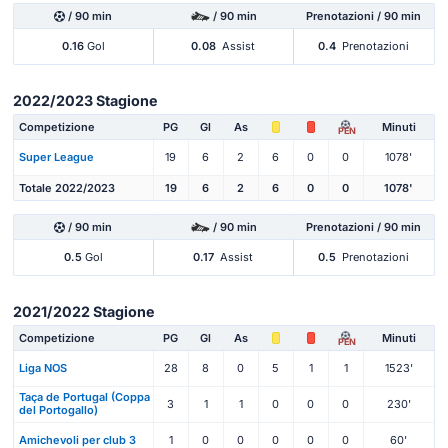
/ 90 min
/ 90 min
Prenotazioni / 90 min
0.16
Gol
0.08
Assist
0.4
Prenotazioni
2022/2023 Stagione
Competizione
PG
Gl
As
Minuti
PEN
Super League
19
6
2
6
0
0
1078'
Totale 2022/2023
19
6
2
6
0
0
1078'
/ 90 min
/ 90 min
Prenotazioni / 90 min
0.5
Gol
0.17
Assist
0.5
Prenotazioni
2021/2022 Stagione
Competizione
PG
Gl
As
Minuti
PEN
Liga NOS
28
8
0
5
1
1
1523'
Taça de Portugal (Coppa
3
1
1
0
0
0
230'
del Portogallo)
Amichevoli per club 3
1
0
0
0
0
0
60'