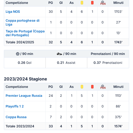
Competizione
PG
Gl
As
Minuti
PEN
Liga NOS
30
5
4
6
1
0
1703'
Coppa portoghese di
1
0
0
0
0
0
27'
Liga
Taça de Portugal (Coppa
1
0
0
0
0
0
13'
del Portogallo)
Totale 2024/2025
32
5
4
6
1
0
1743'
/ 90 min
/ 90 min
Prenotazioni / 90 min
0.26
Gol
0.21
Assist
0.37
Prenotazioni
2023/2024 Stagione
Competizione
PG
Gl
As
Minuti
PEN
Premier League Russia
24
2
1
5
1
0
1113'
Playoffs 1 2
2
0
0
0
0
0
86'
Coppa Russa
7
2
0
0
0
0
375'
Totale 2023/2024
33
4
1
5
1
0
1574'