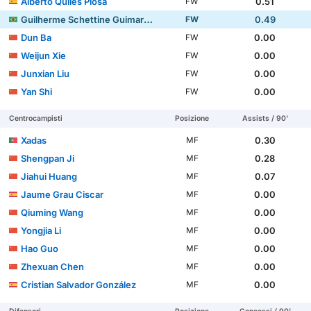
Alberto Quiles Piosa
0.51
FW
Guilherme Schettine Guimarães
0.49
FW
Dun Ba
0.00
FW
Weijun Xie
0.00
FW
Junxian Liu
0.00
FW
Yan Shi
0.00
FW
Centrocampisti
Posizione
Assists / 90'
Xadas
0.30
MF
Shengpan Ji
0.28
MF
Jiahui Huang
0.07
MF
Jaume Grau Ciscar
0.00
MF
Qiuming Wang
0.00
MF
Yongjia Li
0.00
MF
Hao Guo
0.00
MF
Zhexuan Chen
0.00
MF
Cristian Salvador González
0.00
MF