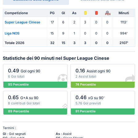
Competizione
PG
Gl
As
Minuti
PEN
Super League Cinese
17
6
2
3
0
0
1113'
Liga NOS
15
9
1
0
0
0
994'
Totale 2026
32
15
3
3
0
0
2107'
Statistiche dei 90 minuti nel Super League Cinese
0.49
0.16
Gol ogni 90
Assist ogni 90
6 Gol totali
2 Assist totali
95 Percentile
74 Percentile
0.65
0.46
G+A su 90
xG su 90'
8 contributi Gol totali
5.76 Gol previsti
89 Percentile
91 Percentile
Termini :
Gl
: Gol segnati
As
: Assist