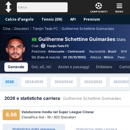
CAMPIONATI
MENU
Calcio d'angolo
Tennis (EN)
API
Premium
Cina
/
Giocatori
/
Tianjin Teda FC
/
Guilherme Schettine Guimarães
Pronostico
Guilherme Schettine Guimarães
Stats
Club :
Tianjin Teda FC
Posizione :
Attaccante - Centravanti
Nazionalità :
Brazil
Birthp
Età (Data di nascita) :
30 (10/10/1995)
Altezza :
180cm
Peso :
8
Generale
Gol, xG, tiri
Assist e passaggi
Dribblare
Cartell
2026
2024/2025
2023/2024
2022/2023
2021/202
2026 e statistiche carriera
- Guilherme Schettine Guimarães
Valutazione media nel Super League Cinese
6.86
Classifica Gol : 19 / 302 Giocatori
Statistiche della stagione
Statistiche della carriera