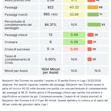
Assist previsti (xA)
48
822
40.32
Passaggi
68
693
33.99
Passaggi riusciti
71
/ 822
Percentuale di
84.31%
N/A
completamento del
83
passaggio
12
0.59
Passaggi chiave
38
6
0.29
Crossare
31
0
0.00
Cross di successo
26
/ 6
Tasso di
0.00%
N/A
completamento di
26
Cross
1834 Minuti
N/A
N/A
Minuti per Assist
per Assist
Benjamin Van Durmen ha assistito 1 assists in 31 partite finora in Liga I 2025/2026
stagione. Per quanto riguarda l'aspetto dei passaggi, Benjamin Van Durmen passa la
palla all'incirca 40.32 volte durante una partita con una percentuale di completamento
dei passaggi di 84.31. Inoltre gioca 0.59 passaggi chiave ogni partita che portano a
significative occasioni da gol. Complessivamente, l'output di xA (Assist previsti) di
Benjamin Van Durmen è di 0.11 per 90 minuti. Questa statistica lo colloca al di sopra del
48 per cento dei giocatori della Liga I.