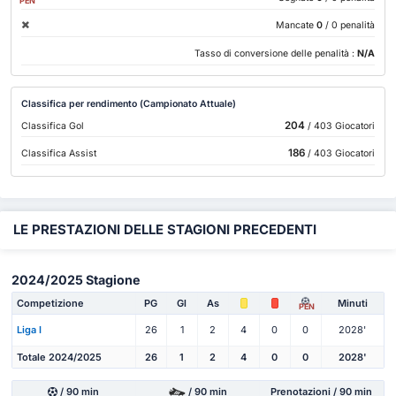
PEN
Mancate
0
/ 0 penalità
Tasso di conversione delle penalità :
N/A
Classifica per rendimento (Campionato Attuale)
204
Classifica Gol
/ 403 Giocatori
186
Classifica Assist
/ 403 Giocatori
LE PRESTAZIONI DELLE STAGIONI PRECEDENTI
2024/2025 Stagione
Competizione
PG
Gl
As
Minuti
PEN
Liga I
26
1
2
4
0
0
2028'
Totale 2024/2025
26
1
2
4
0
0
2028'
/ 90 min
/ 90 min
Prenotazioni / 90 min