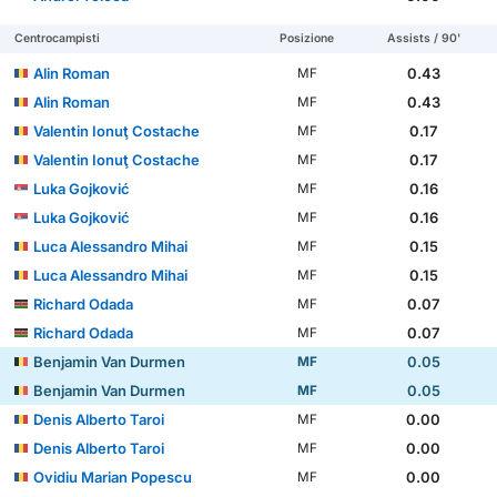
Centrocampisti
Posizione
Assists / 90'
Alin Roman
0.43
MF
Alin Roman
0.43
MF
Valentin Ionuţ Costache
0.17
MF
Valentin Ionuţ Costache
0.17
MF
Luka Gojković
0.16
MF
Luka Gojković
0.16
MF
Luca Alessandro Mihai
0.15
MF
Luca Alessandro Mihai
0.15
MF
Richard Odada
0.07
MF
Richard Odada
0.07
MF
Benjamin Van Durmen
0.05
MF
Benjamin Van Durmen
0.05
MF
Denis Alberto Taroi
0.00
MF
Denis Alberto Taroi
0.00
MF
Ovidiu Marian Popescu
0.00
MF