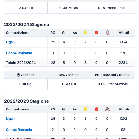
0.04
Gol
0.09
Assist
0.18
Prenotazioni
2023/2024 Stagione
Competizione
PG
Gl
As
Minuti
PEN
Liga I
25
4
0
2
0
0
1964'
Coppa Romania
3
1
0
1
0
0
270'
Totale 2023/2024
28
5
0
3
0
0
2234'
/ 90 min
/ 90 min
Prenotazioni / 90 min
0.18
Gol
0
Assist
0.09
Prenotazioni
2022/2023 Stagione
Competizione
PG
Gl
As
Minuti
PEN
Liga I
26
3
0
3
0
0
1292'
Coppa Romania
2
0
0
0
0
0
93'