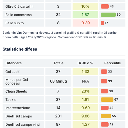
3
10%
Oltre 0.5 cartellini
43
32
1.57
Fallo commesso
80
8
0.39
Fallo subito
17
Benjamin Van Durmen ha ricevuto 3 cartellini gialli e 0 cartellini rossi in 31 partite
finora nella Liga I 2025/2026 stagione. Commettono 1.57 falli su 90 minuti.
Statistiche difesa
Difendere
Totale
Di 90 o %
Percentile
27
1.32
Gol subiti
33
Minuti per Gol
68 Minuti
N/A
33
concessi
7
23%
Clean Sheets
38
37
1.81
Tackle
67
14
0.69
Intercettazione
42
201
9.86
Duelli sul campo
55
87
4.27
Duelli sul campo vinti
42