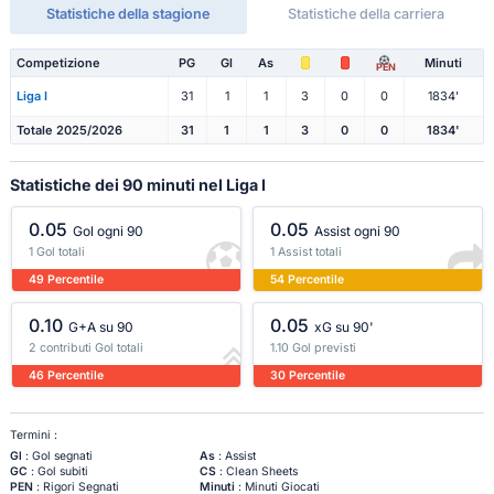
Statistiche della stagione
Statistiche della carriera
Competizione
PG
Gl
As
Minuti
PEN
Liga I
31
1
1
3
0
0
1834'
Totale 2025/2026
31
1
1
3
0
0
1834'
Statistiche dei 90 minuti nel Liga I
0.05
0.05
Gol ogni 90
Assist ogni 90
1 Gol totali
1 Assist totali
49 Percentile
54 Percentile
0.10
0.05
G+A su 90
xG su 90'
2 contributi Gol totali
1.10 Gol previsti
46 Percentile
30 Percentile
Termini :
Gl
: Gol segnati
As
: Assist
GC
: Gol subiti
CS
: Clean Sheets
PEN
: Rigori Segnati
Minuti
: Minuti Giocati