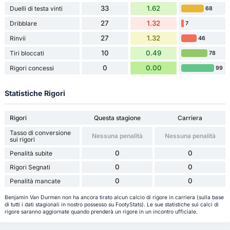
33
1.62
Duelli di testa vinti
68
27
1.32
Dribblare
7
27
1.32
Rinvii
46
10
0.49
Tiri bloccati
78
0
0.00
Rigori concessi
99
Statistiche Rigori
Rigori
Questa stagione
Carriera
Tasso di conversione
Nessuna penalità
Nessuna penalità
sui rigori
0
0
Penalità subite
0
0
Rigori Segnati
0
0
Penalità mancate
Benjamin Van Durmen non ha ancora tirato alcun calcio di rigore in carriera (sulla base
di tutti i dati stagionali in nostro possesso su FootyStats). Le sue statistiche sui calci di
rigore saranno aggiornate quando prenderà un rigore in un incontro ufficiale.