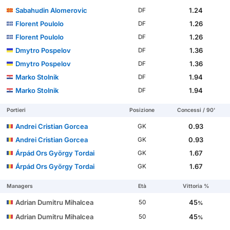
Sabahudin Alomeroviс
1.24
DF
Florent Poulolo
1.26
DF
Florent Poulolo
1.26
DF
Dmytro Pospelov
1.36
DF
Dmytro Pospelov
1.36
DF
Marko Stolnik
1.94
DF
Marko Stolnik
1.94
DF
Portieri
Posizione
Concessi / 90'
Andrei Cristian Gorcea
0.93
GK
Andrei Cristian Gorcea
0.93
GK
Árpád Ors György Tordai
1.67
GK
Árpád Ors György Tordai
1.67
GK
Managers
Età
Vittoria %
Adrian Dumitru Mihalcea
45
50
%
Adrian Dumitru Mihalcea
45
50
%