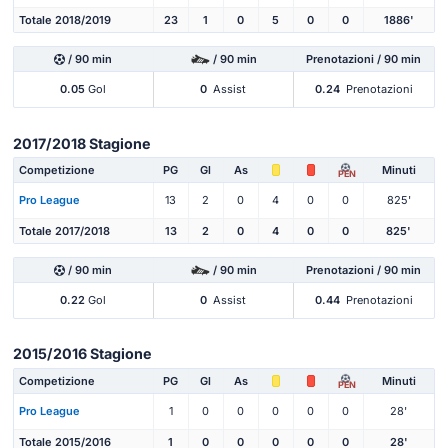
Totale 2018/2019
23
1
0
5
0
0
1886'
/ 90 min
/ 90 min
Prenotazioni / 90 min
0.05
Gol
0
Assist
0.24
Prenotazioni
2017/2018 Stagione
Competizione
PG
Gl
As
Minuti
PEN
Pro League
13
2
0
4
0
0
825'
Totale 2017/2018
13
2
0
4
0
0
825'
/ 90 min
/ 90 min
Prenotazioni / 90 min
0.22
Gol
0
Assist
0.44
Prenotazioni
2015/2016 Stagione
Competizione
PG
Gl
As
Minuti
PEN
Pro League
1
0
0
0
0
0
28'
Totale 2015/2016
1
0
0
0
0
0
28'