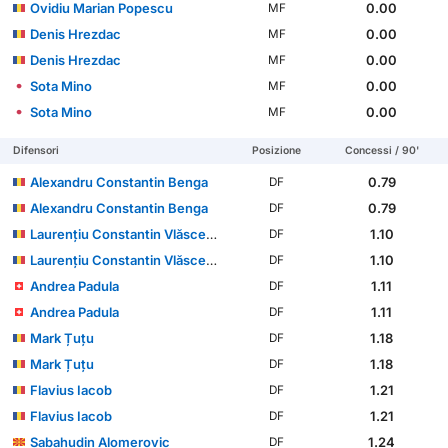
Ovidiu Marian Popescu
0.00
MF
Denis Hrezdac
0.00
MF
Denis Hrezdac
0.00
MF
Sota Mino
0.00
MF
Sota Mino
0.00
MF
Difensori
Posizione
Concessi / 90'
Alexandru Constantin Benga
0.79
DF
Alexandru Constantin Benga
0.79
DF
Laurențiu Constantin Vlăsceanu
1.10
DF
Laurențiu Constantin Vlăsceanu
1.10
DF
Andrea Padula
1.11
DF
Andrea Padula
1.11
DF
Mark Țuțu
1.18
DF
Mark Țuțu
1.18
DF
Flavius Iacob
1.21
DF
Flavius Iacob
1.21
DF
Sabahudin Alomeroviс
1.24
DF