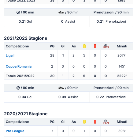
Totale 2022/2023
28
3
0
3
0
0
1385'
/ 90 min
/ 90 min
Prenotazioni / 90 min
0.21
Gol
0
Assist
0.21
Prenotazioni
2021/2022 Stagione
Competizione
PG
Gl
As
Minuti
PEN
Liga I
28
1
2
5
0
0
2077'
Coppa Romania
2
0
0
0
0
0
145'
Totale 2021/2022
30
1
2
5
0
0
2222'
/ 90 min
/ 90 min
Prenotazioni / 90 min
0.04
Gol
0.09
Assist
0.22
Prenotazioni
2020/2021 Stagione
Competizione
PG
Gl
As
Minuti
PEN
Pro League
7
0
0
1
0
0
398'