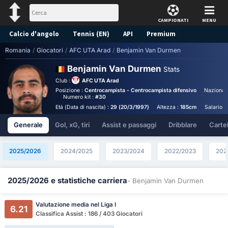
CAMPIONATI
MENU
Calcio d'angolo
Tennis (EN)
API
Premium
Romania
/
Giocatori
/
AFC UTA Arad
/
Benjamin Van Durmen
Pronostico
Benjamin Van Durmen
Stats
Club :
AFC UTA Arad
Posizione :
Centrocampista - Centrocampista difensivo
Nazionali
Numero kit :
#30
Età (Data di nascita) :
29 (20/3/1997)
Altezza :
185cm
Salario a
Generale
Gol, xG, tiri
Assist e passaggi
Dribblare
Cartell
2025/2026
2024/2025
2023/2024
2022/2023
202
2025/2026 e statistiche carriera
- Benjamin Van Durmen
Valutazione media nel Liga I
6.21
Classifica Assist : 186 / 403 Giocatori