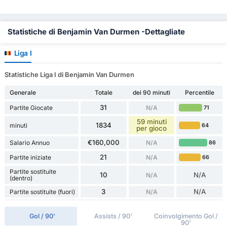
Statistiche di Benjamin Van Durmen -Dettagliate
Liga I
Statistiche Liga I di Benjamin Van Durmen
Generale
Totale
dei 90 minuti
Percentile
31
Partite Giocate
N/A
71
59 minuti
1834
minuti
64
per gioco
€160,000
Salario Annuo
N/A
86
21
Partite iniziate
N/A
66
Partite sostituite
10
N/A
N/A
(dentro)
3
N/A
Partite sostituite (fuori)
N/A
Gol / 90'
Assists / 90'
Coinvolgimento Gol /
90'