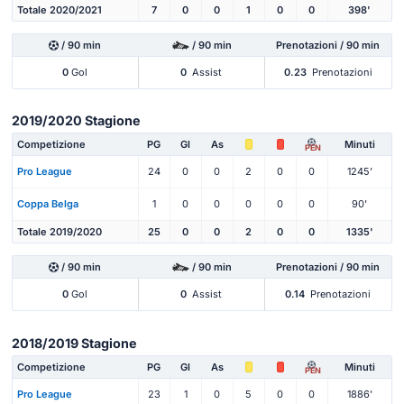
Totale 2020/2021
7
0
0
1
0
0
398'
/ 90 min
/ 90 min
Prenotazioni / 90 min
0
Gol
0
Assist
0.23
Prenotazioni
2019/2020 Stagione
Competizione
PG
Gl
As
Minuti
PEN
Pro League
24
0
0
2
0
0
1245'
Coppa Belga
1
0
0
0
0
0
90'
Totale 2019/2020
25
0
0
2
0
0
1335'
/ 90 min
/ 90 min
Prenotazioni / 90 min
0
Gol
0
Assist
0.14
Prenotazioni
2018/2019 Stagione
Competizione
PG
Gl
As
Minuti
PEN
Pro League
23
1
0
5
0
0
1886'