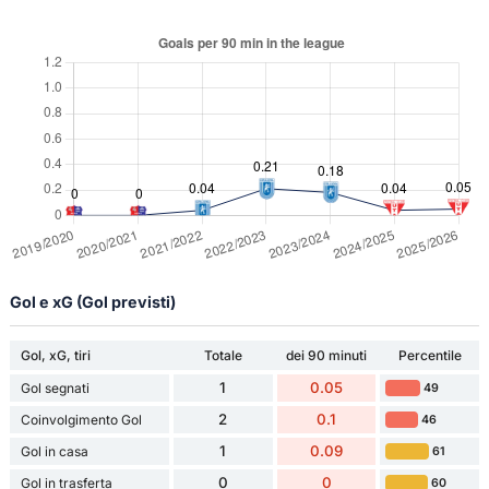
Gol e xG (Gol previsti)
Gol, xG, tiri
Totale
dei 90 minuti
Percentile
1
0.05
Gol segnati
49
2
0.1
Coinvolgimento Gol
46
1
0.09
Gol in casa
61
0
0
Gol in trasferta
60