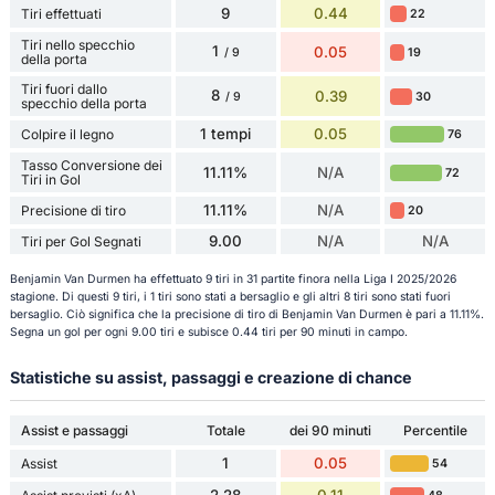
9
0.44
Tiri effettuati
22
Tiri nello specchio
1
0.05
19
/ 9
della porta
Tiri fuori dallo
8
0.39
30
/ 9
specchio della porta
1 tempi
0.05
Colpire il legno
76
Tasso Conversione dei
11.11%
N/A
72
Tiri in Gol
11.11%
N/A
Precisione di tiro
20
9.00
N/A
N/A
Tiri per Gol Segnati
Benjamin Van Durmen ha effettuato 9 tiri in 31 partite finora nella Liga I 2025/2026
stagione. Di questi 9 tiri, i 1 tiri sono stati a bersaglio e gli altri 8 tiri sono stati fuori
bersaglio. Ciò significa che la precisione di tiro di Benjamin Van Durmen è pari a 11.11%.
Segna un gol per ogni 9.00 tiri e subisce 0.44 tiri per 90 minuti in campo.
Statistiche su assist, passaggi e creazione di chance
Assist e passaggi
Totale
dei 90 minuti
Percentile
1
0.05
Assist
54
2.28
0.11