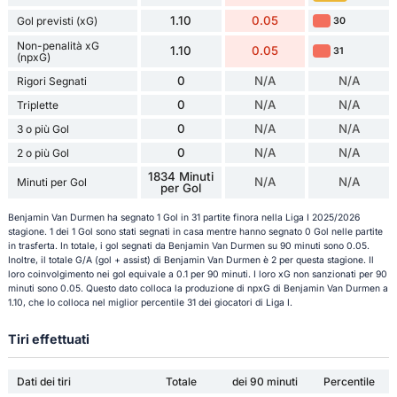
1.10
0.05
Gol previsti (xG)
30
Non-penalità xG
1.10
0.05
31
(npxG)
0
N/A
N/A
Rigori Segnati
0
N/A
N/A
Triplette
0
N/A
N/A
3 o più Gol
0
N/A
N/A
2 o più Gol
1834 Minuti
N/A
N/A
Minuti per Gol
per Gol
Benjamin Van Durmen ha segnato 1 Gol in 31 partite finora nella Liga I 2025/2026
stagione. 1 dei 1 Gol sono stati segnati in casa mentre hanno segnato 0 Gol nelle partite
in trasferta. In totale, i gol segnati da Benjamin Van Durmen su 90 minuti sono 0.05.
Inoltre, il totale G/A (gol + assist) di Benjamin Van Durmen è 2 per questa stagione. Il
loro coinvolgimento nei gol equivale a 0.1 per 90 minuti. I loro xG non sanzionati per 90
minuti sono 0.05. Questo dato colloca la produzione di npxG di Benjamin Van Durmen a
1.10, che lo colloca nel miglior percentile 31 dei giocatori di Liga I.
Tiri effettuati
Dati dei tiri
Totale
dei 90 minuti
Percentile