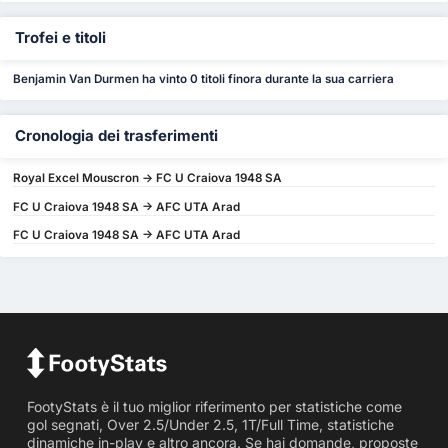
Trofei e titoli
Benjamin Van Durmen ha vinto 0 titoli finora durante la sua carriera
Cronologia dei trasferimenti
Royal Excel Mouscron -> FC U Craiova 1948 SA
FC U Craiova 1948 SA -> AFC UTA Arad
FC U Craiova 1948 SA -> AFC UTA Arad
FootyStats è il tuo miglior riferimento per statistiche come
gol segnati, Over 2.5/Under 2.5, 1T/Full Time, statistiche
dinamiche in-play e altro ancora. Se hai domande, proposte