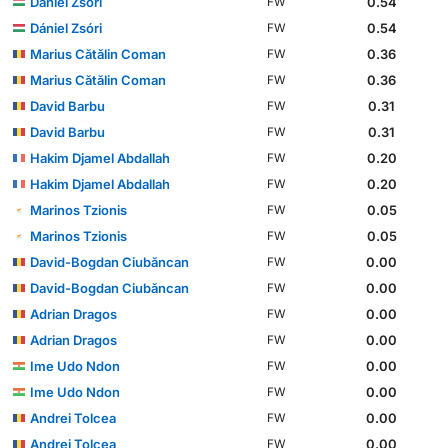
Dániel Zsóri
0.54
FW
Dániel Zsóri
0.54
FW
Marius Cătălin Coman
0.36
FW
Marius Cătălin Coman
0.36
FW
David Barbu
0.31
FW
David Barbu
0.31
FW
Hakim Djamel Abdallah
0.20
FW
Hakim Djamel Abdallah
0.20
FW
Marinos Tzionis
0.05
FW
Marinos Tzionis
0.05
FW
David-Bogdan Ciubăncan
0.00
FW
David-Bogdan Ciubăncan
0.00
FW
Adrian Dragos
0.00
FW
Adrian Dragos
0.00
FW
Ime Udo Ndon
0.00
FW
Ime Udo Ndon
0.00
FW
Andrei Tolcea
0.00
FW
Andrei Tolcea
0.00
FW