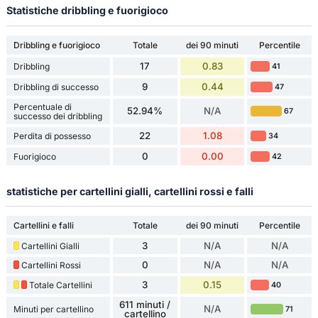
Statistiche dribbling e fuorigioco
Dribbling e fuorigioco
Totale
dei 90 minuti
Percentile
17
0.83
Dribbling
41
9
0.44
Dribbling di successo
47
Percentuale di
52.94%
N/A
67
successo dei dribbling
22
1.08
Perdita di possesso
34
0
0.00
Fuorigioco
42
statistiche per cartellini gialli, cartellini rossi e falli
Cartellini e falli
Totale
dei 90 minuti
Percentile
3
N/A
N/A
Cartellini Gialli
0
N/A
N/A
Cartellini Rossi
3
0.15
Totale Cartellini
40
611 minuti /
N/A
Minuti per cartellino
71
cartellino