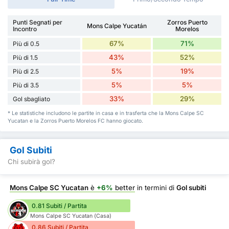
Punti Segnati per
Zorros Puerto
Mons Calpe Yucatán
Incontro
Morelos
67%
71%
Più di 0.5
43%
52%
Più di 1.5
5%
19%
Più di 2.5
5%
5%
Più di 3.5
33%
29%
Gol sbagliato
* Le statistiche includono le partite in casa e in trasferta che la Mons Calpe SC
Yucatan e la Zorros Puerto Morelos FC hanno giocato.
Gol Subiti
Chi subirà gol?
Mons Calpe SC Yucatan
è
+6%
better
in termini di
Gol subiti
0.81 Subiti / Partita
Mons Calpe SC Yucatan (Casa)
0.86 Subiti / Partita