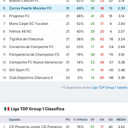
Boston Cancun FC
4
21
62%
43
23
20
3.14
Zorros Puerto Morelos FC
5
21
48%
31
18
13
2.33
Progreso FC
6
21
48%
41
25
16
3.14
Mons Calpe SC Yucatan
7
21
52%
25
17
8
2.00
Felinos 48 AC
8
21
43%
29
25
4
2.57
Tigrillos de Chetumal
9
21
38%
26
42
-16
3.24
Corsarios de Campeche FC
10
22
23%
17
41
-24
2.64
Pampaneros de Champoton FC
11
21
19%
26
41
-15
3.19
Campeche FC Nueva Generacion
12
21
14%
22
49
-27
3.38
ISG Sport FC
13
21
10%
11
41
-30
2.48
Club Deportivo Zitacuaro II
14
22
5%
14
60
-46
3.36
* È disponibile anche
Liga TDP Group 1 Tabelle
.
Liga TDP Group 1 Classifica
Squadra
PG
% Vittoria
GF
GA
GD
MEDIA
CD Pioneros Junior CD Pioneros de Cancun II
1
21
76%
57
17
40
3.52