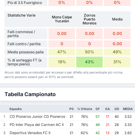
0%
0%
0%
Più di 3.5 Fuorigioco
Statistiche Varie
Zorros
Mons Calpe
Puerto
Media
Yucatán
Morelos
Falli commessi /
0.00
0.00
0.00
partita
0
0
0.00
Falli contro / partita
47%
50%
49%
Media possesso palla
% di sorteggio FT (a
19%
43%
31%
tempo pieno)
Alcuni dati sono arrotondati per eccesso o per difetto alla percentuale più vicina,
perciò possono essere pari al 101% se sommati.
Tabella Campionato
Squadra
PG
% Vittoria
GF
GA
GD
MEDIA
CD Pioneros Junior CD Pioneros de Cancun II
1
21
76%
57
17
40
3.52
PD Inter Playa del Carmen AC II
2
21
76%
49
21
28
3.33
Deportiva Venados FC II
3
21
62%
42
13
29
2.62