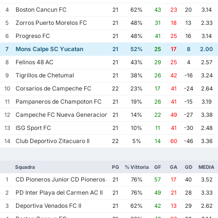
Boston Cancun FC
4
21
62%
43
23
20
3.14
Zorros Puerto Morelos FC
5
21
48%
31
18
13
2.33
Progreso FC
6
21
48%
41
25
16
3.14
Mons Calpe SC Yucatan
7
21
52%
25
17
8
2.00
Felinos 48 AC
8
21
43%
29
25
4
2.57
Tigrillos de Chetumal
9
21
38%
26
42
-16
3.24
Corsarios de Campeche FC
10
22
23%
17
41
-24
2.64
Pampaneros de Champoton FC
11
21
19%
26
41
-15
3.19
Campeche FC Nueva Generacion
12
21
14%
22
49
-27
3.38
ISG Sport FC
13
21
10%
11
41
-30
2.48
Club Deportivo Zitacuaro II
14
22
5%
14
60
-46
3.36
Squadra
PG
% Vittoria
GF
GA
GD
MEDIA
CD Pioneros Junior CD Pioneros de Cancun II
1
21
76%
57
17
40
3.52
PD Inter Playa del Carmen AC II
2
21
76%
49
21
28
3.33
Deportiva Venados FC II
3
21
62%
42
13
29
2.62