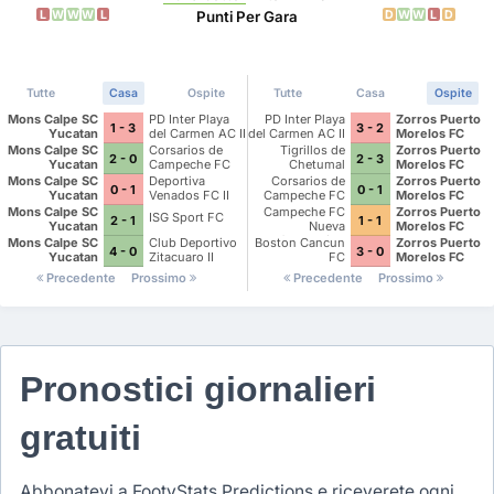
L
W
W
W
L
D
W
W
L
D
Punti Per Gara
Tutte
Casa
Ospite
Tutte
Casa
Ospite
Mons Calpe SC
PD Inter Playa
PD Inter Playa
Zorros Puerto
1 - 3
3 - 2
Yucatan
del Carmen AC II
del Carmen AC II
Morelos FC
Mons Calpe SC
Corsarios de
Tigrillos de
Zorros Puerto
2 - 0
2 - 3
Yucatan
Campeche FC
Chetumal
Morelos FC
Mons Calpe SC
Deportiva
Corsarios de
Zorros Puerto
0 - 1
0 - 1
Yucatan
Venados FC II
Campeche FC
Morelos FC
Mons Calpe SC
Campeche FC
Zorros Puerto
ISG Sport FC
2 - 1
1 - 1
Yucatan
Nueva
Morelos FC
Generacion
Mons Calpe SC
Club Deportivo
Boston Cancun
Zorros Puerto
4 - 0
3 - 0
Yucatan
Zitacuaro II
FC
Morelos FC
Precedente
Prossimo
Precedente
Prossimo
Pronostici giornalieri
gratuiti
Abbonatevi a FootyStats Predictions e riceverete ogni