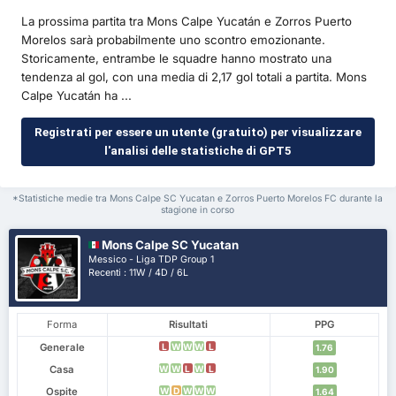
La prossima partita tra Mons Calpe Yucatán e Zorros Puerto
Morelos sarà probabilmente uno scontro emozionante.
Storicamente, entrambe le squadre hanno mostrato una
tendenza al gol, con una media di 2,17 gol totali a partita. Mons
Calpe Yucatán ha ...
Registrati per essere un utente (gratuito) per visualizzare
l'analisi delle statistiche di GPT5
*Statistiche medie tra Mons Calpe SC Yucatan e Zorros Puerto Morelos FC durante la
stagione in corso
Mons Calpe SC Yucatan
Messico - Liga TDP Group 1
Recenti : 11W / 4D / 6L
Forma
Risultati
PPG
Generale
L
W
W
W
L
1.76
Casa
W
W
L
W
L
1.90
Ospite
W
D
W
W
W
1.64