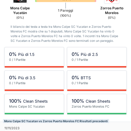
Mons Calpe
Zorros Puerto
1 Pareggi
Yucatán
Morelos
(100%)
(0%)
(0%)
Il bilancio dei testa a testa tra Mons Calpe SC Yucatan e Zorros Puerto
Morelos FC mostra che su 1 disputati, Mons Calpe SC Yucatan ha vinto 0
volte e Zorros Puerto Morelos FC ha vinto 0 volte. 1 incontri tra Mons Calpe
SC Yucatan e Zorros Puerto Morelos FC sono terminati con un pareggio.
0%
0%
Più di 1.5
Più di 2.5
0 / 1 Partite
0 / 1 Partite
0%
0%
Più di 3.5
BTTS
0 / 1 Partite
0 / 1 Partite
100%
100%
Clean Sheets
Clean Sheets
Mons Calpe SC Yucatan
Zorros Puerto Morelos FC
Mons Calpe SC Yucatan vs Zorros Puerto Morelos FC Risultati precedenti
11/11/2023