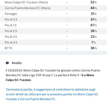
-
52
Mons Calpe SC Yucatan Vittoria
%
-
48
Zorros Puerto Morelos FC Vittoria
%
-
31
Pareggio
%
-
81
Più di 0.5
%
-
67
Più di 1.5
%
-
38
Più di 2.5
%
-
22
Più di 3.5
%
-
7
Più di 4.5
%
-
36
BTTS
%
Analisi
Il 23/3/2024, Mons Calpe SC Yucatan ha giocato contro Zorros Puerto
Morelos FC nella Liga TDP Group 1. La partita è finita
1 - 0 a Mons
Calpe SC Yucatan
.
Terminata la partita, ti suggeriamo di controllare le statistiche sugli
scontri diretti da utilizzare per la prossima partita tra Mons Calpe SC
Yucatan e Zorros Puerto Morelos FC.