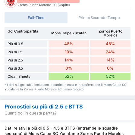
Zorros Puerto Morelos FC (Ospite)
Full-Time
Primo/Secondo Tempo
Gol Contro/partita
Zorros Puerto
Mons Calpe Yucatán
Morelos
48%
48%
Più di 0.5
19%
24%
Più di 1.5
14%
14%
Più di 2.5
0%
0%
Più di 3.5
52%
52%
Clean Sheets
* I dati sui gol subiti includono le partite in casa e in trasferta che il Mons Calpe SC
Yucatan e la Zorros Puerto Morelos FC hanno giocato.
Pronostici su più di 2.5 e BTTS
Quanti gol in questa partita?
Dati relativi a più di 0.5 - 4.5 e BTTS (entrambe le squadre
segnano) di Mons Calpe SC Yucatan e Zorros Puerto Morelos