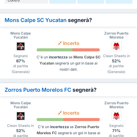
Contro
Mons Calpe SC Yucatan
segnerà?
Mons Calpe
Zorros Puerto
Yucatán
Morelos
Incerto
Segnato
Clean Sheets in
C'è un
incertezza
se
Mons Calpe SC
67%
52%
Yucatan
segnerà un gol in base ai
di partite
di partite
nostri dati.
(Generale)
(Generale)
Zorros Puerto Morelos FC
segnerà?
Mons Calpe
Zorros Puerto
Yucatán
Morelos
Incerto
Clean Sheets in
Segnato
C'è un
incertezza
se
Zorros Puerto
52%
71%
Morelos FC
segnerà un gol in base ai
di partite
di partite