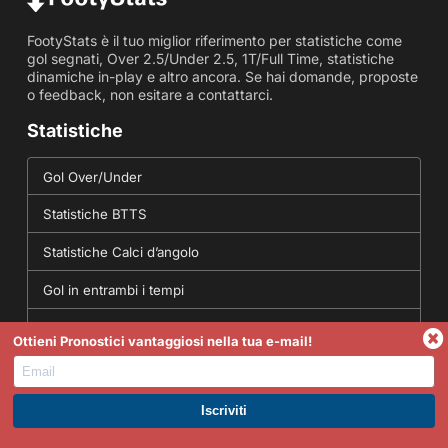
FootyStats è il tuo miglior riferimento per statistiche come
gol segnati, Over 2.5/Under 2.5, 1T/Full Time, statistiche
dinamiche in-play e altro ancora. Se hai domande, proposte
o feedback, non esitare a contattarci.
Statistiche
Gol Over/Under
Statistiche BTTS
Statistiche Calci d’angolo
Gol in entrambi i tempi
Statistiche di punteggio corrette
Ottieni Pronostici vantaggiosi nella tua e-mail!
Strumenti
ISCRIVITI A PREMIUM. GUADAGNA SUBITO.
Convertitore di quote - Conversioni di quote americane