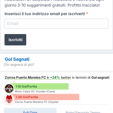
giorno 3-10 suggerimenti gratuiti. Profitto tracciato!
Inserisci il tuo indirizzo email per iscriverti
*
Iscriviti
Gol Segnati
Chi segnerà di più?
Zorros Puerto Morelos FC
è
+24%
better
in termini di
Gol segnati
1.19 Gol/Partita
Mons Calpe SC Yucatan (Casa)
1.48 Gol/Partita
Zorros Puerto Morelos FC (Ospite)
Full-Time
Primo/Secondo Tempo