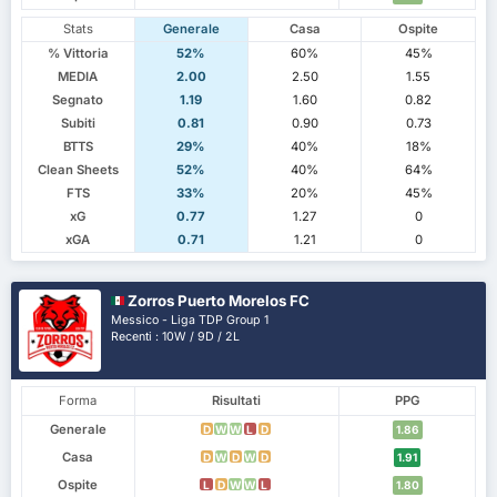
Stats
Generale
Casa
Ospite
% Vittoria
52%
60%
45%
MEDIA
2.00
2.50
1.55
Segnato
1.19
1.60
0.82
Subiti
0.81
0.90
0.73
BTTS
29%
40%
18%
Clean Sheets
52%
40%
64%
FTS
33%
20%
45%
xG
0.77
1.27
0
xGA
0.71
1.21
0
Zorros Puerto Morelos FC
Messico - Liga TDP Group 1
Recenti : 10W / 9D / 2L
Forma
Risultati
PPG
Generale
D
W
W
L
D
1.86
Casa
D
W
D
W
D
1.91
Ospite
L
D
W
W
L
1.80