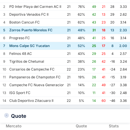
PD Inter Playa del Carmen AC II
2
21
76%
49
21
28
3.33
Deportiva Venados FC II
3
21
62%
42
13
29
2.62
Boston Cancun FC
4
21
62%
43
23
20
3.14
Zorros Puerto Morelos FC
5
21
48%
31
18
13
2.33
Progreso FC
6
21
48%
41
25
16
3.14
Mons Calpe SC Yucatan
7
21
52%
25
17
8
2.00
Felinos 48 AC
8
21
43%
29
25
4
2.57
Tigrillos de Chetumal
9
21
38%
26
42
-16
3.24
Corsarios de Campeche FC
10
22
23%
17
41
-24
2.64
Pampaneros de Champoton FC
11
21
19%
26
41
-15
3.19
Campeche FC Nueva Generacion
12
21
14%
22
49
-27
3.38
ISG Sport FC
13
21
10%
11
41
-30
2.48
Club Deportivo Zitacuaro II
14
22
5%
14
60
-46
3.36
Quote
Mercato
Quote
Stats