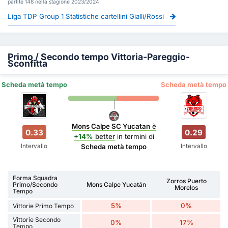
partite 148 nella stagione 2023/2024.
Liga TDP Group 1 Statistiche cartellini Gialli/Rossi
Primo / Secondo tempo Vittoria-Pareggio-
Sconfitta
Scheda metà tempo
Scheda metà tempo
Mons Calpe SC Yucatan
è
0.33
0.29
+14%
better
in termini di
Intervallo
Intervallo
Scheda metà tempo
Forma Squadra
Zorros Puerto
Primo/Secondo
Mons Calpe Yucatán
Morelos
Tempo
5%
0%
Vittorie Primo Tempo
Vittorie Secondo
0%
17%
Tempo