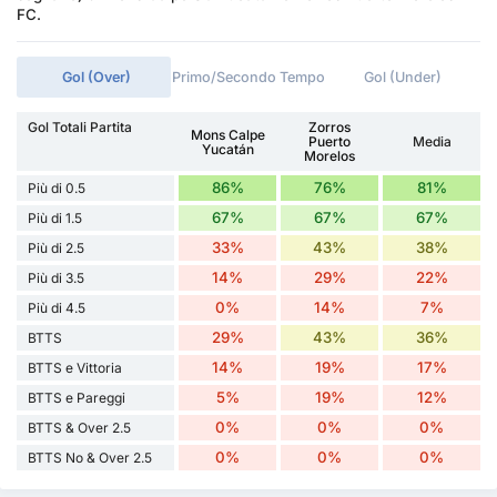
FC.
Gol (Over)
Primo/Secondo Tempo
Gol (Under)
Gol Totali Partita
Zorros
Mons Calpe
Puerto
Media
Yucatán
Morelos
86%
76%
81%
Più di 0.5
67%
67%
67%
Più di 1.5
33%
43%
38%
Più di 2.5
14%
29%
22%
Più di 3.5
0%
14%
7%
Più di 4.5
29%
43%
36%
BTTS
14%
19%
17%
BTTS e Vittoria
5%
19%
12%
BTTS e Pareggi
0%
0%
0%
BTTS & Over 2.5
0%
0%
0%
BTTS No & Over 2.5