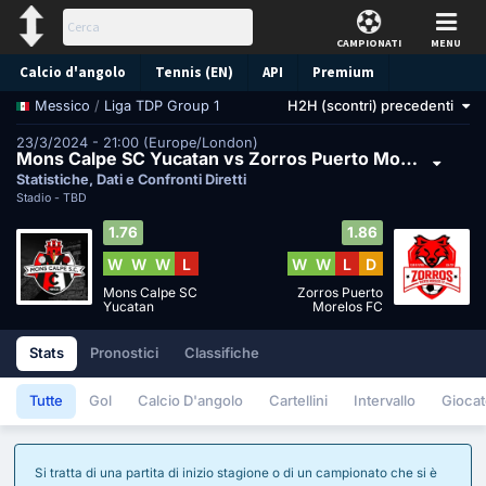
CAMPIONATI
MENU
Calcio d'angolo
Tennis (EN)
API
Premium
/
Liga TDP Group 1
H2H (scontri) precedenti
Messico
Pronostico
23/3/2024 - 21:00 (Europe/London)
Mons Calpe SC Yucatan vs Zorros Puerto Morelos FC
Statistiche, Dati e Confronti Diretti
Stadio -
TBD
1.76
1.86
W
W
W
L
W
W
L
D
Mons Calpe SC
Zorros Puerto
Yucatan
Morelos FC
Stats
Pronostici
Classifiche
Tutte
Gol
Calcio D'angolo
Cartellini
Intervallo
Giocat
Si tratta di una partita di inizio stagione o di un campionato che si è