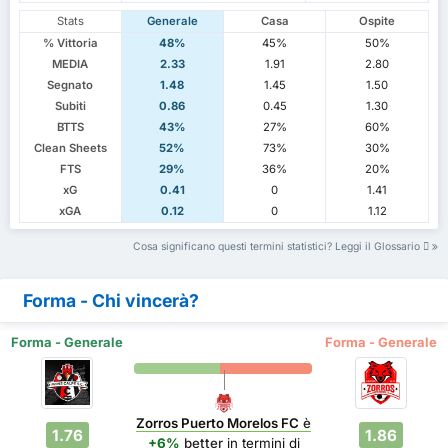
Stats
Generale
Casa
Ospite
% Vittoria
48%
45%
50%
MEDIA
2.33
1.91
2.80
Segnato
1.48
1.45
1.50
Subiti
0.86
0.45
1.30
BTTS
43%
27%
60%
Clean Sheets
52%
73%
30%
FTS
29%
36%
20%
xG
0.41
0
1.41
xGA
0.12
0
1.12
Cosa significano questi termini statistici? Leggi il Glossario
Forma - Chi vincerà?
Forma - Generale
Forma - Generale
Zorros Puerto Morelos FC
è
1.76
1.86
+6%
better
in termini di