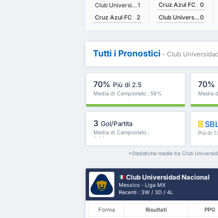
Cruz Azul FC
0
Club Universidad Nacional
1
Cruz Azul FC
2
Club Universidad Nacional
0
Tutti i Pronostici
- Club Universida
70%
70%
Più di 2.5
Media di Campionato : 59%
Media d
3
SB
Gol/Partita
Media di Campionato :
Più di 1
2.89
ancora
*Statistiche medie tra Club Universi
Club Universidad Nacional
Messico - Liga MX
Recenti : 3W / 3D / 4L
Forma
Risultati
PPG