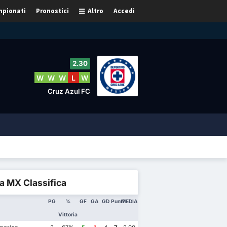
pionati
Pronostici
Altro
Accedi
2.30
W
W
W
L
W
Cruz Azul FC
a MX Classifica
PG
%
GF
GA
GD
Punti
MEDIA
Vittoria