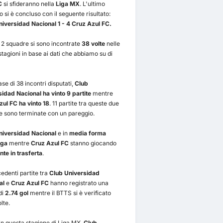
C
si sfideranno nella
Liga MX
. L'ultimo
o si è concluso con il seguente risultato:
iversidad Nacional 1 - 4 Cruz Azul FC.
2 squadre si sono incontrate
38 volte
nelle
stagioni in base ai dati che abbiamo su di
ase di 38 incontri disputati,
Club
idad Nacional ha vinto 9 partite
mentre
ul FC ha vinto 18
. 11 partite tra queste due
e sono terminate con un pareggio.
niversidad Nacional
e in
media forma
nga
mentre
Cruz Azul FC
stanno giocando
nte in trasferta
.
edenti partite tra
Club Universidad
al
e
Cruz Azul FC
hanno registrato una
di
2.74 gol
mentre il BTTS si è verificato
lte.
in questa stagione di Liga MX,
Club