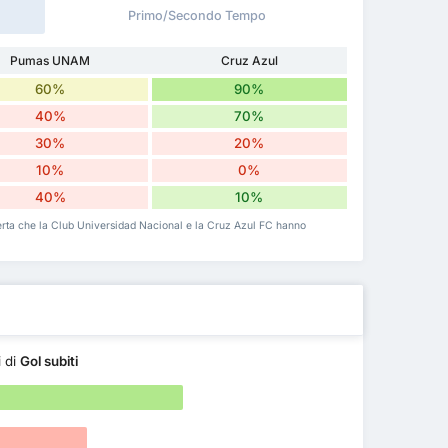
Primo/Secondo Tempo
Pumas UNAM
Cruz Azul
60%
90%
40%
70%
30%
20%
10%
0%
40%
10%
asferta che la Club Universidad Nacional e la Cruz Azul FC hanno
i di
Gol subiti