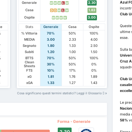
Azul F
Generale
2.30
W
W
W
L
W
incontr
Casa
1.83
D
D
W
L
W
Club Un
Ospite
3.00
W
W
W
W
Queste 
te
Stats
Generale
Casa
Ospite
ultime 
%
% Vittoria
70%
50%
100%
esse.
7
MEDIA
3.00
2.33
4.00
7
Segnato
1.80
1.33
2.50
Sulla b
0
Subiti
1.20
1.00
1.50
Univers
%
BTTS
70%
50%
100%
Cruz Az
Clean
%
30%
50%
0%
Sheets
squadr
%
FTS
10%
17%
0%
7
xG
1.81
1.76
1.89
Club U
6
xGA
1.33
1.27
1.43
casali
eccelle
Cosa significano questi termini statistici? Leggi il Glossario
Le prec
Nacion
media 
58%
vo
Forma - Generale
2.30
Finora 