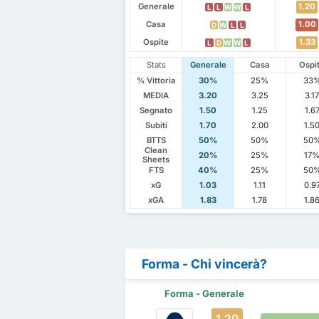
Generale
1.20
L
L
W
W
L
Casa
1.00
D
W
L
L
Ospite
1.33
L
D
W
W
L
Stats
Generale
Casa
Ospi
% Vittoria
30%
25%
33
MEDIA
3.20
3.25
3.1
Segnato
1.50
1.25
1.6
Subiti
1.70
2.00
1.5
BTTS
50%
50%
50
Clean
20%
25%
17
Sheets
FTS
40%
25%
50
xG
1.03
1.11
0.9
xGA
1.83
1.78
1.8
Forma - Chi vincerà?
Forma - Generale
1.20