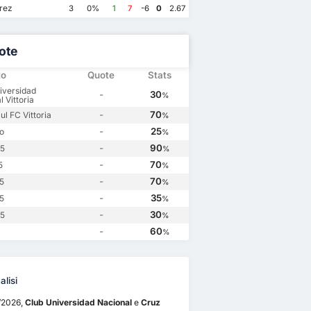
Cruz Azul FC
2
Club Universidad Nacional
0
Club Universidad Nacional
0
Club Universidad Nacional
0
rez
3
0%
1
7
-6
0
2.67
ul FC
2
Cruz Azul FC
2
Club Universidad Nacional
2
Cruz Azul FC
0
ote
to
Quote
Stats
iversidad
-
30
%
 Vittoria
-
70
ul FC Vittoria
%
-
25
o
%
-
90
.5
%
-
70
5
%
-
70
.5
%
-
35
.5
%
-
30
.5
%
-
60
%
lisi
0/2026,
Club Universidad Nacional
e
Cruz