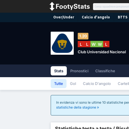
Over/Under
Calcio d'angolo
BTTS
1.20
L
L
W
W
L
Club Universidad Nacional
Stats
Pronostici
Classifiche
Tutte
Gol
Calcio D'angolo
Cartell
In evidenza vi sono le ultime 10 statistiche per
statistiche della stagione
Statistiche testa a testa / Risu