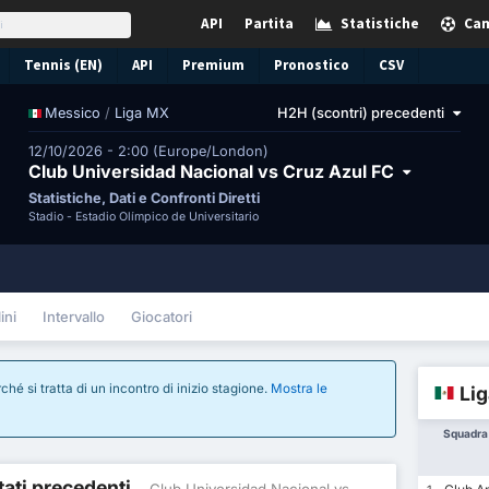
API
Partita
Statistiche
Cam
Tennis (EN)
API
Premium
Pronostico
CSV
/
Liga MX
H2H (scontri) precedenti
Messico
12/10/2026 - 2:00 (Europe/London)
Club Universidad Nacional vs Cruz Azul FC
Statistiche, Dati e Confronti Diretti
Stadio -
Estadio Olímpico de Universitario
ini
Intervallo
Giocatori
ché si tratta di un incontro di inizio stagione.
Mostra le
Lig
Squadra
ltati precedenti
- Club Universidad Nacional vs