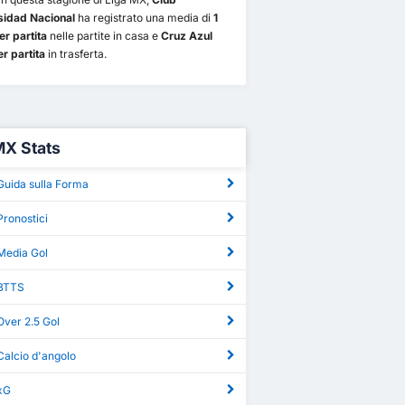
sidad Nacional
ha registrato una media di
1
er partita
nelle partite in casa e
Cruz Azul
r partita
in trasferta.
MX Stats
Guida sulla Forma
ronostici
Media Gol
 BTTS
Over 2.5 Gol
Calcio d'angolo
xG