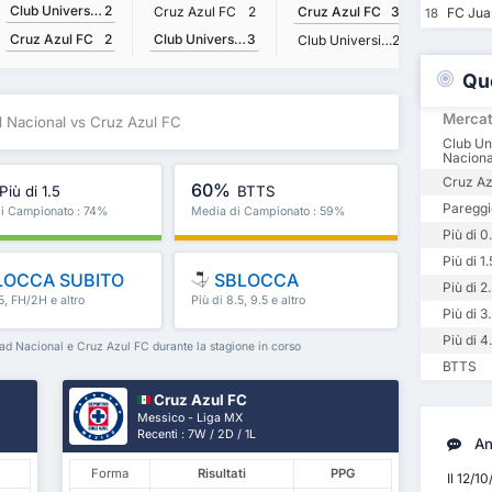
Club Universidad Nacional
2
Cruz Azul FC
2
Cruz Azul FC
3
FC Jua
18
Club Universidad Nacional
3
Cruz Az
Cruz Azul FC
2
Club Universidad Nacional
2
Qu
Merca
d Nacional vs Cruz Azul FC
Club Un
Nacional
Cruz Az
60%
Più di 1.5
BTTS
Pareggi
i Campionato : 74%
Media di Campionato : 59%
Più di 0
Più di 1.
LOCCA SUBITO
SBLOCCA
Più di 2
.5, FH/2H e altro
Più di 8.5, 9.5 e altro
Più di 3
ancora
Più di 4
dad Nacional e Cruz Azul FC durante la stagione in corso
BTTS
Cruz Azul FC
Messico - Liga MX
Recenti : 7W / 2D / 1L
Ana
Forma
Risultati
PPG
Il 12/1