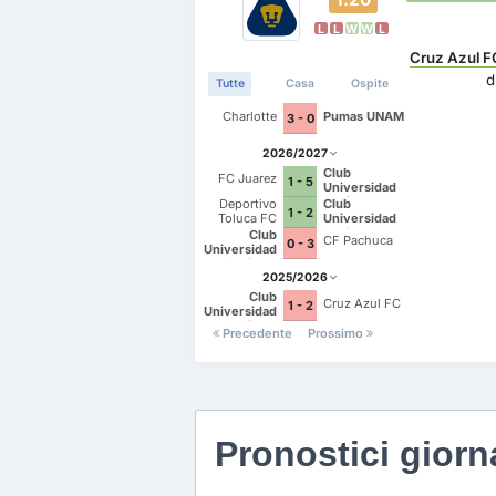
L
L
W
W
L
Cruz Azul F
d
Tutte
Casa
Ospite
Charlotte
Pumas UNAM
3 - 0
2026/2027
Club
FC Juarez
1 - 5
Universidad
Nacional
Deportivo
Club
1 - 2
Toluca FC
Universidad
Nacional
Club
CF Pachuca
0 - 3
Universidad
Nacional
2025/2026
Club
Cruz Azul FC
1 - 2
Universidad
Nacional
Precedente
Prossimo
Pronostici giorna