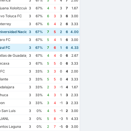
merica
3
67%
5
1
4
7
2.00
juana Xoloitzcuintles de Caliente
3
67%
4
1
3
7
1.67
vo Toluca FC
3
67%
6
3
3
6
3.00
terrey
3
67%
6
4
2
6
3.33
iversidad Nacional
3
67%
7
5
2
6
4.00
aro FC
3
67%
5
4
1
6
3.00
zul FC
3
67%
7
6
1
6
4.33
las de Guadalajara
3
67%
4
4
0
6
2.67
ecaxa
3
67%
5
5
0
6
3.33
 FC
3
33%
3
3
0
4
2.00
lante
3
33%
5
5
0
4
3.33
dalajara
3
33%
2
3
-1
4
1.67
huca
3
33%
4
3
1
3
2.33
eon
3
33%
3
4
-1
3
2.33
o San Luis
3
0%
4
5
-1
2
3.00
 UANL
3
0%
5
8
-3
1
4.33
antos Laguna
13/5/2024
31/3/2024
3
0%
2
7
-5
0
3.00
24
10/5/2024