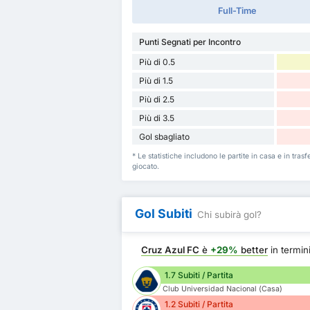
Full-Time
Punti Segnati per Incontro
Più di 0.5
Più di 1.5
Più di 2.5
Più di 3.5
Gol sbagliato
* Le statistiche includono le partite in casa e in tr
giocato.
Gol Subiti
Chi subirà gol?
Cruz Azul FC
è
+29%
better
in termin
1.7 Subiti / Partita
Club Universidad Nacional (Casa)
1.2 Subiti / Partita