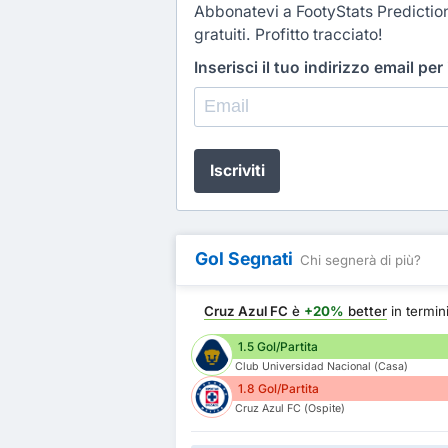
Abbonatevi a FootyStats Predictio
gratuiti. Profitto tracciato!
Inserisci il tuo indirizzo email per
Iscriviti
Gol Segnati
Chi segnerà di più?
Cruz Azul FC
è
+20%
better
in termin
1.5 Gol/Partita
Club Universidad Nacional (Casa)
1.8 Gol/Partita
Cruz Azul FC (Ospite)