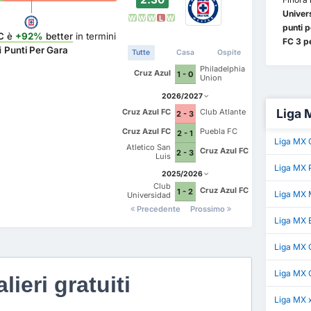
Univer
W
W
W
L
W
punti p
C
è
+92%
better
in termini
FC 3 pe
i
Punti Per Gara
Tutte
Casa
Ospite
Philadelphia
Cruz Azul
1 - 0
Union
2026/2027
Liga 
Cruz Azul FC
Club Atlante
2 - 3
Cruz Azul FC
Puebla FC
2 - 1
Liga MX 
Atletico San
Cruz Azul FC
2 - 3
Luis
Liga MX P
2025/2026
Club
Cruz Azul FC
1 - 2
Liga MX 
Universidad
Nacional
Precedente
Prossimo
Liga MX
Liga MX 
Liga MX 
lieri gratuiti
Liga MX 