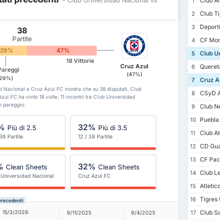
Club A
1
Club Ti
2
Deporti
3
38
Partite
CF Mon
4
29%
47%
Club Un
5
18 Vittorie
Cruz Azul
Queret
6
Pareggi
(47%)
(29%)
Cruz A
7
dad Nacional e Cruz Azul FC mostra che su 38 disputati, Club
CSyD At
8
zul FC ha vinto 18 volte. 11 incontri tra Club Universidad
n pareggio.
Club N
9
Puebla
10
%
32%
Più di 2.5
Più di 3.5
Club At
11
38 Partite
12 / 38 Partite
CD Gua
12
CF Pac
13
%
32%
Clean Sheets
Clean Sheets
Club L
14
 Universidad Nacional
Cruz Azul FC
Atletic
15
Tigres
16
precedenti
Club S
15/3/2026
17
9/11/2025
6/4/2025
27/10/20