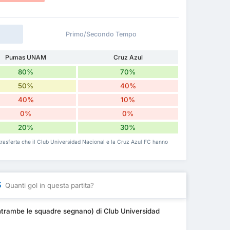
Primo/Secondo Tempo
Pumas UNAM
Cruz Azul
80%
70%
50%
40%
40%
10%
0%
0%
20%
30%
 in trasferta che il Club Universidad Nacional e la Cruz Azul FC hanno
S
Quanti gol in questa partita?
(entrambe le squadre segnano) di Club Universidad