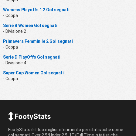
Womens Playoffs 1 2 Gol segnati
- Coppa
Serie B Women Gol segnati
- Divisione 2
Primavera Femminile 2 Gol segnati
- Coppa
Serie D PlayOffs Gol segnati
- Divisione 4
Super Cup Women Gol segnati
- Coppa
FootyStats è il tuo miglior riferimento per statistiche come
gol segnati, Over 2.5/Under 2.5, 1T/Full Time, statistiche