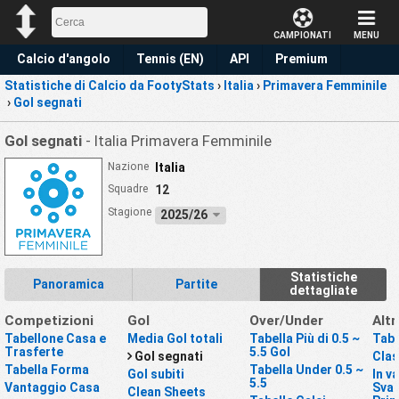
CAMPIONATI
MENU
Calcio d'angolo
Tennis (EN)
API
Premium
Statistiche di Calcio da FootyStats
›
Italia
›
Primavera Femminile
Pronostico
›
Gol segnati
Gol segnati
- Italia Primavera Femminile
Nazione
Italia
Squadre
12
Stagione
2025/26
Statistiche
Panoramica
Partite
dettagliate
Competizioni
Gol
Over/Under
Altr
Tabellone Casa e
Media Gol totali
Tabella Più di 0.5 ~
Tabe
Trasferte
5.5 Gol
Gol segnati
Clas
Tabella Forma
Tabella Under 0.5 ~
Gol subiti
In v
5.5
Vantaggio Casa
Svan
Clean Sheets