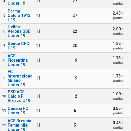
11
27
4
Under 19
partita
Parma
2.45
/
Calcio 1913
11
27
5
partita
U19
Hellas
2.00
/
Verona SSD
11
22
6
partita
Under 19
Genoa CFC
1.82
/
11
20
7
U19
partita
ACF
1.73
/
Fiorentina
11
19
8
partita
Under 19
FC
Internazionale
1.73
/
11
19
9
Milano
partita
Under 19
SSD ACF
1.09
/
Calcio F
11
12
10
partita
Arezzo U19
Cesena FC
0.55
/
11
6
11
Under 19
partita
ACF Brescia
0.45
/
Femminile
11
5
12
partita
Under 19