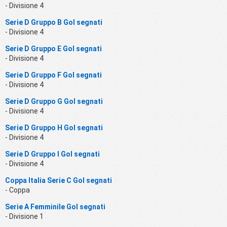
- Divisione 4
Serie D Gruppo B Gol segnati
- Divisione 4
Serie D Gruppo E Gol segnati
- Divisione 4
Serie D Gruppo F Gol segnati
- Divisione 4
Serie D Gruppo G Gol segnati
- Divisione 4
Serie D Gruppo H Gol segnati
- Divisione 4
Serie D Gruppo I Gol segnati
- Divisione 4
Coppa Italia Serie C Gol segnati
- Coppa
Serie A Femminile Gol segnati
- Divisione 1