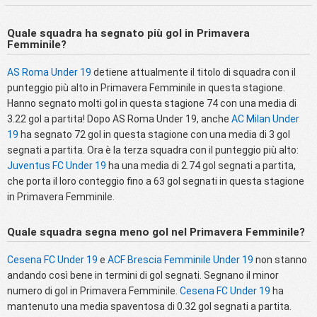
Quale squadra ha segnato più gol in Primavera
Femminile?
AS Roma Under 19
detiene attualmente il titolo di squadra con il
punteggio più alto in Primavera Femminile in questa stagione.
Hanno segnato molti gol in questa stagione 74 con una media di
3.22 gol a partita! Dopo AS Roma Under 19, anche
AC Milan Under
19
ha segnato 72 gol in questa stagione con una media di 3 gol
segnati a partita. Ora è la terza squadra con il punteggio più alto:
Juventus FC Under 19
ha una media di 2.74 gol segnati a partita,
che porta il loro conteggio fino a 63 gol segnati in questa stagione
in Primavera Femminile.
Quale squadra segna meno gol nel Primavera Femminile?
Cesena FC Under 19
e
ACF Brescia Femminile Under 19
non stanno
andando così bene in termini di gol segnati. Segnano il minor
numero di gol in Primavera Femminile.
Cesena FC Under 19
ha
mantenuto una media spaventosa di 0.32 gol segnati a partita.