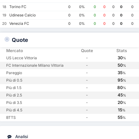
Torino FC
18
0
0%
0
0
0
0
0
Udinese Calcio
19
0
0%
0
0
0
0
0
Venezia FC
20
0
0%
0
0
0
0
0
Quote
Mercato
Quote
Stats
-
30
US Lecce Vittoria
%
-
50
FC Internazionale Milano Vittoria
%
-
35
Pareggio
%
-
95
Più di 0.5
%
-
80
Più di 1.5
%
-
45
Più di 2.5
%
-
20
Più di 3.5
%
-
15
Più di 4.5
%
-
55
BTTS
%
Analisi