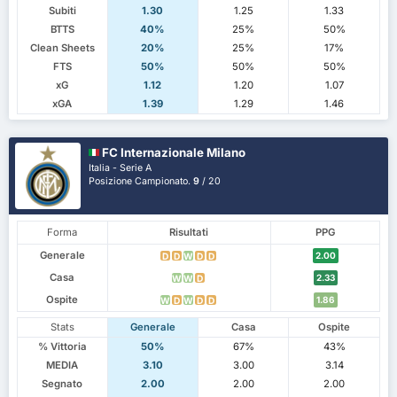
Subiti
1.30
1.25
1.33
BTTS
40%
25%
50%
Clean Sheets
20%
25%
17%
FTS
50%
50%
50%
xG
1.12
1.20
1.07
xGA
1.39
1.29
1.46
FC Internazionale Milano
Italia - Serie A
Posizione Campionato.
9
/ 20
Forma
Risultati
PPG
Generale
2.00
D
D
W
D
D
Casa
2.33
W
W
D
Ospite
1.86
W
D
W
D
D
Stats
Generale
Casa
Ospite
% Vittoria
50%
67%
43%
MEDIA
3.10
3.00
3.14
Segnato
2.00
2.00
2.00