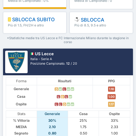
Media di Campionato : 0%
Media di Campionato : 0
SBLOCCA SUBITO
SBLOCCA
Più di 1.5, FH/2H e altro
Più di 8.5, 9.5 e altro
ancora
ancora
*Statistiche medie tra US Lecce e FC Internazionale Milano durante la stagione in
corso
US Lecce
Italia - Serie A
Posizione Campionato.
12
/ 20
Forma
Risultati
PPG
Generale
1.10
D
W
L
W
W
Casa
1.00
L
D
L
W
Ospite
1.17
L
L
D
W
W
Stats
Generale
Casa
Ospite
% Vittoria
30%
25%
33%
MEDIA
2.10
1.75
2.33
Segnato
0.80
0.50
1.00