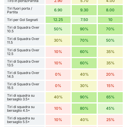
2.90
5.70
4.00
Tiro in porta/Partita
Tiri fuori porta /
6.90
9.30
8.00
Partita
12.25
7.50
10
Tiri per Gol Segnati
Tiri di Squadra Over
50%
90%
70%
10.5
Tiri di Squadra Over
30%
70%
50%
11.5
Tiri di Squadra Over
10%
60%
35%
12.5
Tiri di Squadra Over
10%
60%
35%
13.5
Tiri di Squadra Over
0%
40%
20%
14.5
Tiri di Squadra Over
0%
30%
15%
15.5
Tiri di squadra su
40%
90%
65%
bersaglio 3.5+
Tiri di squadra su
10%
80%
45%
bersaglio 4.5+
Tiri di squadra su
10%
40%
25%
bersaglio 5.5+