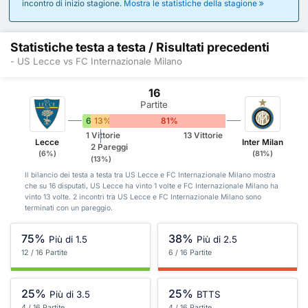
incontro di inizio stagione.
Mostra le statistiche della stagione
Statistiche testa a testa / Risultati precedenti
- US Lecce vs FC Internazionale Milano
16
Partite
6%
13%
81%
1 Vittorie
13 Vittorie
Lecce
Inter Milan
2 Pareggi
(6%)
(81%)
(13%)
Il bilancio dei testa a testa tra US Lecce e FC Internazionale Milano mostra
che su 16 disputati, US Lecce ha vinto 1 volte e FC Internazionale Milano ha
vinto 13 volte. 2 incontri tra US Lecce e FC Internazionale Milano sono
terminati con un pareggio.
75%
38%
Più di 1.5
Più di 2.5
12 / 16 Partite
6 / 16 Partite
25%
25%
Più di 3.5
BTTS
4 / 16 Partite
4 / 16 Partite