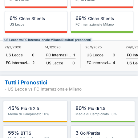
6%
69%
Clean Sheets
Clean Sheets
US Lecce
FC Internazionale Milano
US Lecce vs FC Internazionale Milano Risultati precedenti
21/2/2026
14/1/2026
26/1/2025
24/8/2
US Lecce
0
FC Internazionale Milano
1
US Lecce
0
FC Internazionale Milano
2
FC Internazionale Milano
4
US Lecce
0
US Le
Tutti i Pronostici
- US Lecce vs FC Internazionale Milano
45%
80%
Più di 2.5
Più di 1.5
Media di Campionato : 0%
Media di Campionato : 0%
55%
3
BTTS
Gol/Partita