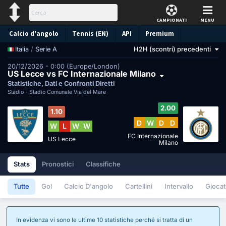
CAMPIONATI
MENU
Calcio d'angolo
Tennis (EN)
API
Premium
/
Serie A
H2H (scontri) precedenti
Italia
Pronostico
20/12/2026 - 0:00 (Europe/London)
US Lecce vs FC Internazionale Milano
Statistiche, Dati e Confronti Diretti
Stadio -
Stadio Comunale Via del Mare
2.00
1.10
D
W
D
D
W
L
W
W
FC Internazionale
US Lecce
Milano
Stats
Pronostici
Classifiche
Tutte
Gol
Calcio D'angolo
Cartellini
Intervallo
Giocat
In evidenza vi sono le ultime 10 statistiche perché si tratta di un