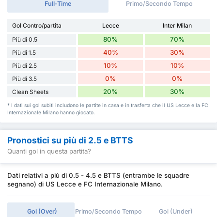
Full-Time
Primo/Secondo Tempo
Gol Contro/partita
Lecce
Inter Milan
80%
70%
Più di 0.5
40%
30%
Più di 1.5
10%
10%
Più di 2.5
0%
0%
Più di 3.5
20%
30%
Clean Sheets
* I dati sui gol subiti includono le partite in casa e in trasferta che il US Lecce e la FC
Internazionale Milano hanno giocato.
Pronostici su più di 2.5 e BTTS
Quanti gol in questa partita?
Dati relativi a più di 0.5 - 4.5 e BTTS (entrambe le squadre
segnano) di US Lecce e FC Internazionale Milano.
Gol (Over)
Primo/Secondo Tempo
Gol (Under)