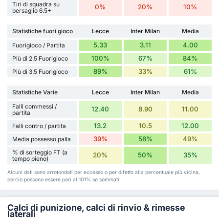
Tiri di squadra su
0%
20%
10%
bersaglio 6.5+
Statistiche fuori gioco
Lecce
Inter Milan
Media
5.33
3.11
4.00
Fuorigioco / Partita
100%
67%
84%
Più di 2.5 Fuorigioco
89%
33%
61%
Più di 3.5 Fuorigioco
Statistiche Varie
Lecce
Inter Milan
Media
Falli commessi /
12.40
8.90
11.00
partita
13.2
10.5
12.00
Falli contro / partita
39%
58%
49%
Media possesso palla
% di sorteggio FT (a
20%
50%
35%
tempo pieno)
Alcuni dati sono arrotondati per eccesso o per difetto alla percentuale più vicina,
perciò possono essere pari al 101% se sommati.
Calci di punizione, calci di rinvio & rimesse
laterali