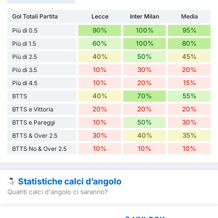
Gol Totali Partita
Lecce
Inter Milan
Media
90%
100%
95%
Più di 0.5
60%
100%
80%
Più di 1.5
40%
50%
45%
Più di 2.5
10%
30%
20%
Più di 3.5
10%
20%
15%
Più di 4.5
40%
70%
55%
BTTS
20%
20%
20%
BTTS e Vittoria
10%
50%
30%
BTTS e Pareggi
30%
40%
35%
BTTS & Over 2.5
10%
10%
10%
BTTS No & Over 2.5
Statistiche calci d’angolo
Quanti calci d'angolo ci saranno?