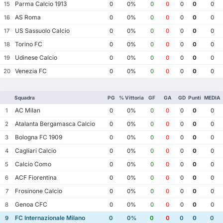
Parma Calcio 1913
15
0
0%
0
0
0
0
0
AS Roma
16
0
0%
0
0
0
0
0
US Sassuolo Calcio
17
0
0%
0
0
0
0
0
Torino FC
18
0
0%
0
0
0
0
0
Udinese Calcio
19
0
0%
0
0
0
0
0
Venezia FC
20
0
0%
0
0
0
0
0
Squadra
PG
% Vittoria
GF
GA
GD
Punti
MEDIA
AC Milan
1
0
0%
0
0
0
0
0
Atalanta Bergamasca Calcio
2
0
0%
0
0
0
0
0
Bologna FC 1909
3
0
0%
0
0
0
0
0
Cagliari Calcio
4
0
0%
0
0
0
0
0
Calcio Como
5
0
0%
0
0
0
0
0
ACF Fiorentina
6
0
0%
0
0
0
0
0
Frosinone Calcio
7
0
0%
0
0
0
0
0
Genoa CFC
8
0
0%
0
0
0
0
0
FC Internazionale Milano
9
0
0%
0
0
0
0
0