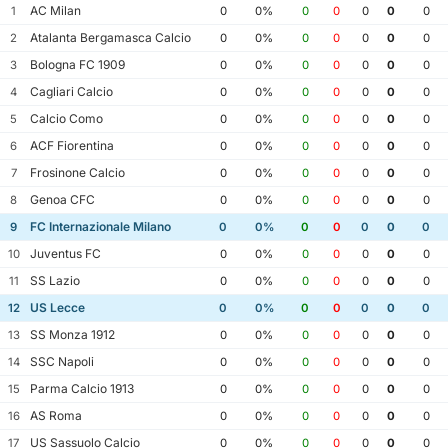
AC Milan
1
0
0%
0
0
0
0
0
Atalanta Bergamasca Calcio
2
0
0%
0
0
0
0
0
Bologna FC 1909
3
0
0%
0
0
0
0
0
Cagliari Calcio
4
0
0%
0
0
0
0
0
Calcio Como
5
0
0%
0
0
0
0
0
ACF Fiorentina
6
0
0%
0
0
0
0
0
Frosinone Calcio
7
0
0%
0
0
0
0
0
Genoa CFC
8
0
0%
0
0
0
0
0
FC Internazionale Milano
9
0
0%
0
0
0
0
0
Juventus FC
10
0
0%
0
0
0
0
0
SS Lazio
11
0
0%
0
0
0
0
0
US Lecce
12
0
0%
0
0
0
0
0
SS Monza 1912
13
0
0%
0
0
0
0
0
SSC Napoli
14
0
0%
0
0
0
0
0
Parma Calcio 1913
15
0
0%
0
0
0
0
0
AS Roma
16
0
0%
0
0
0
0
0
US Sassuolo Calcio
17
0
0%
0
0
0
0
0