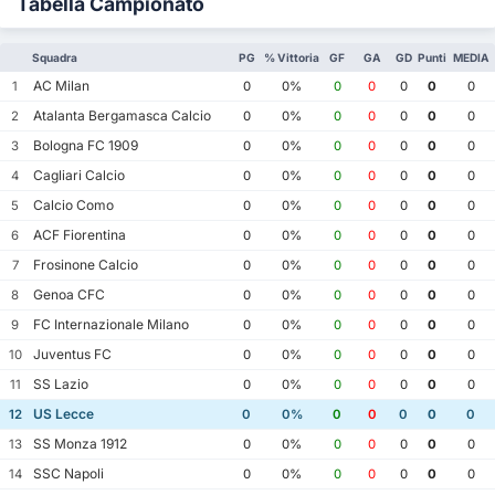
Tabella Campionato
Squadra
PG
% Vittoria
GF
GA
GD
Punti
MEDIA
AC Milan
1
0
0%
0
0
0
0
0
Atalanta Bergamasca Calcio
2
0
0%
0
0
0
0
0
Bologna FC 1909
3
0
0%
0
0
0
0
0
Cagliari Calcio
4
0
0%
0
0
0
0
0
Calcio Como
5
0
0%
0
0
0
0
0
ACF Fiorentina
6
0
0%
0
0
0
0
0
Frosinone Calcio
7
0
0%
0
0
0
0
0
Genoa CFC
8
0
0%
0
0
0
0
0
FC Internazionale Milano
9
0
0%
0
0
0
0
0
Juventus FC
10
0
0%
0
0
0
0
0
SS Lazio
11
0
0%
0
0
0
0
0
US Lecce
12
0
0%
0
0
0
0
0
SS Monza 1912
13
0
0%
0
0
0
0
0
SSC Napoli
14
0
0%
0
0
0
0
0