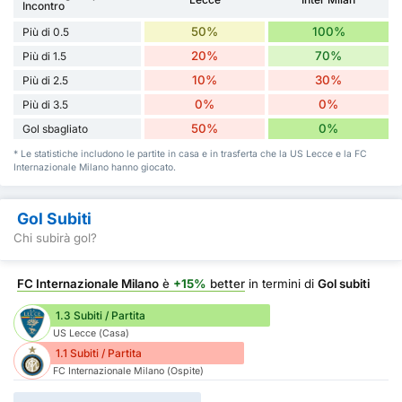
Incontro
50%
100%
Più di 0.5
20%
70%
Più di 1.5
10%
30%
Più di 2.5
0%
0%
Più di 3.5
50%
0%
Gol sbagliato
* Le statistiche includono le partite in casa e in trasferta che la US Lecce e la FC
Internazionale Milano hanno giocato.
Gol Subiti
Chi subirà gol?
FC Internazionale Milano
è
+15%
better
in termini di
Gol subiti
1.3 Subiti / Partita
US Lecce (Casa)
1.1 Subiti / Partita
FC Internazionale Milano (Ospite)