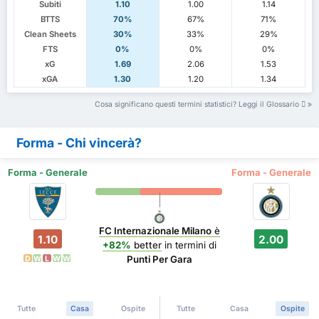
Subiti
1.10
1.00
1.14
BTTS
70%
67%
71%
Clean Sheets
30%
33%
29%
FTS
0%
0%
0%
xG
1.69
2.06
1.53
xGA
1.30
1.20
1.34
Cosa significano questi termini statistici? Leggi il Glossario
Forma - Chi vincerà?
Forma - Generale
Forma - Generale
FC Internazionale Milano
è
1.10
2.00
+82%
better
in termini di
Punti Per Gara
D
W
L
W
W
Tutte
Casa
Ospite
Tutte
Casa
Ospite