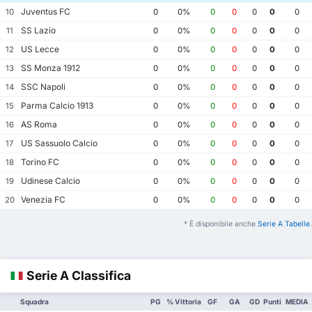
Juventus FC
10
0
0%
0
0
0
0
0
SS Lazio
11
0
0%
0
0
0
0
0
US Lecce
12
0
0%
0
0
0
0
0
SS Monza 1912
13
0
0%
0
0
0
0
0
SSC Napoli
14
0
0%
0
0
0
0
0
Parma Calcio 1913
15
0
0%
0
0
0
0
0
AS Roma
16
0
0%
0
0
0
0
0
US Sassuolo Calcio
17
0
0%
0
0
0
0
0
Torino FC
18
0
0%
0
0
0
0
0
Udinese Calcio
19
0
0%
0
0
0
0
0
Venezia FC
20
0
0%
0
0
0
0
0
* È disponibile anche
Serie A Tabelle
.
Serie A Classifica
Squadra
PG
% Vittoria
GF
GA
GD
Punti
MEDIA