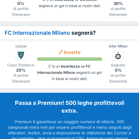
0%
30%
segnerà un gol in base ai nostri dati.
di partite
di partite
(Generale)
(Generale)
FC Internazionale Milano
segnerà?
Lecce
Inter Milan
Incerto
Clean Sheets in
Segnato
C'è un
incertezza
se
FC
20%
0%
Internazionale Milano
segnerà un gol
di partite
di partite
in base ai nostri dati.
(Generale)
(Generale)
Passa a Premium! 500 leghe profittevoli
extra.
Premium ti garantisce un maggior numero di vittorie. 500
campionati extra noti per essere profittevoli e meno seguiti dagli
allibratori. Inoltre, avrai a disposizione le statistiche dei Corner e
dei cartellini, oltre al download di CSV. Abbonati oggi stesso!