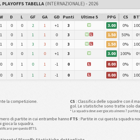
L PLAYOFFS TABELLA
(INTERNAZIONALE) - 2026
W
D
L
GF
GA
GD
Punti
Ultime 5
PPG
CS
BT
3.00
1
0
0
2
1
+1
3
0%
10
W
1.50
1
0
1
1
1
0
3
50%
0
W
L
1.50
1
0
1
3
3
0
3
0%
10
W
L
3.00
1
0
0
1
0
+1
3
100%
0
W
0.00
0
0
1
0
1
-1
0
0%
0
L
0.00
0
0
1
1
2
-1
0
0%
10
L
ante la competizione.
CS
: Classifica delle squadre con il m
gol. Le statistiche sono tratte solo da
* La squadra deve aver giocato almeno 7 partite p
mero di partite in cui entrambe hanno
FTS
: Partite in cui questa squadra no
i gioca la squadra.
lificarsi per questo BTTS.
ntinental Playoffs Statistiche dettagliate