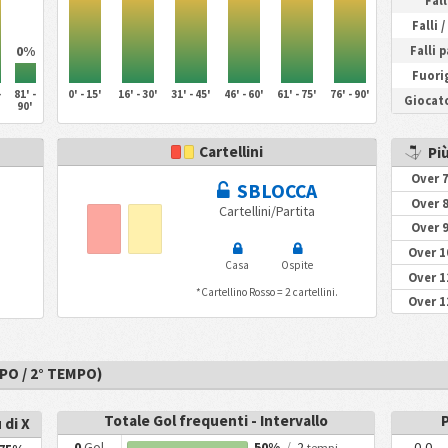
Fall
Falli 
0%
Falli 
Fuorig
-
81' -
0' - 15'
16' - 30'
31' - 45'
46' - 60'
61' - 75'
76' - 90'
Giocato
90'
Cartellini
Più
Over 7
SBLOCCA
Over 8
Cartellini/Partita
Over 9
Over 1
Casa
Ospite
Over 1
*Cartellino Rosso = 2 cartellini.
Over 1
PO / 2° TEMPO)
Totale Gol frequenti - Intervallo
 di X
0
Gol
50%
/
2
0-0
tempi