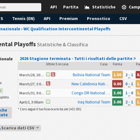
API
Partita
Statistiche
Camp
TS
Tennis (EN)
API
Premium
Pronostico
CSV
rnazionale
›
WC Qualification Intercontinental Playoffs
ntal Playoffs
Statistiche & Classifica
2026 Stagione terminata - Tutti i risultati delle partite
ionale
Ultimi 5 in casa
Casa
Forma
Fo
1.50
2 - 1
0
W
L
Bolivia National Team
March/26, 10:00pm
FT
o
0.00
0 - 1
1
L
New Caledonia National Team
March/27, 3:00am
FT
3.00
1 - 0
1
W
Congo DR National Team
March/31, 9:00pm
FT
pleto
3.00
2 - 1
1
W
Iraq National Team
April/1, 3:00am
FT
* L'ora segue il tuo fuso orario locale (
+01:00
)
iche
iate
Scarica dati CSV