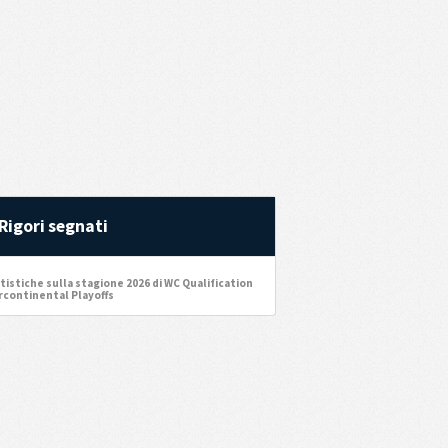
Rigori segnati
tistiche sulla stagione 2026 di WC Qualification
rcontinental Playoffs