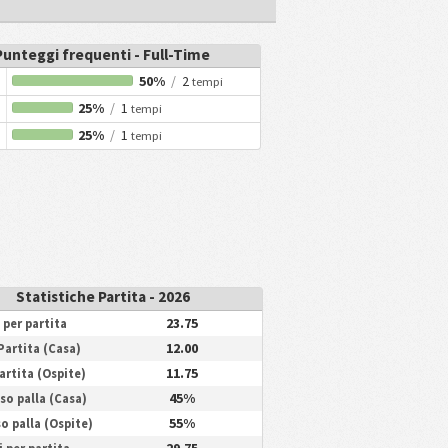
Punteggi frequenti - Full-Time
50%
/
2
tempi
25%
/
1
tempi
25%
/
1
tempi
Statistiche Partita - 2026
23.75
i per partita
12.00
 Partita (Casa)
11.75
Partita (Ospite)
45%
so palla (Casa)
55%
o palla (Ospite)
29.75