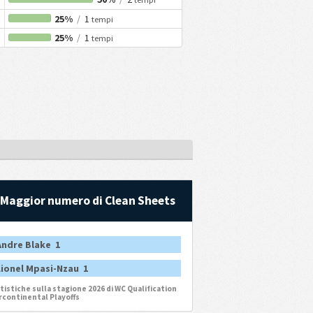
25%
/
1
tempi
25%
/
1
tempi
Maggior numero di Clean Sheets
Andre Blake 1
Lionel Mpasi-Nzau 1
tistiche sulla stagione 2026 di WC Qualification
rcontinental Playoffs