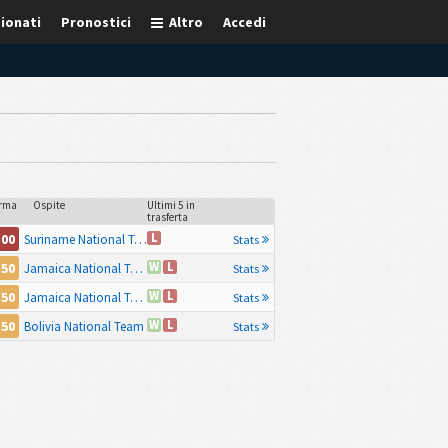
ionati
Pronostici
Altro
Accedi
rma
Ospite
Ultimi 5 in
trasferta
.00
L
Suriname National Team
Stats
.50
W
L
Jamaica National Team
Stats
.50
W
L
Jamaica National Team
Stats
.50
W
L
Bolivia National Team
Stats