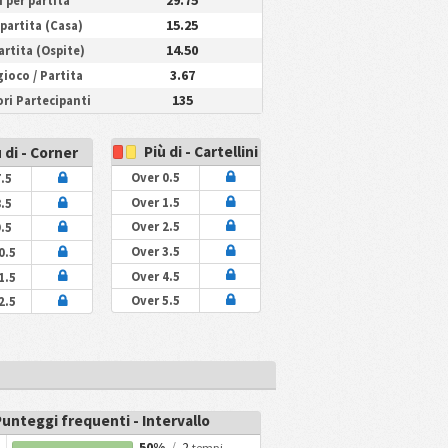
i per partita
15.25
/ partita (Casa)
14.50
partita (Ospite)
3.67
ioco / Partita
135
ri Partecipanti
Più di - Cartellini
 di - Corner
Over 0.5
.5
Over 1.5
.5
Over 2.5
.5
Over 3.5
0.5
Over 4.5
1.5
Over 5.5
2.5
Punteggi frequenti - Intervallo
50%
/
2
tempi