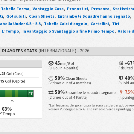
Tabella Forma
,
Vantaggio Casa
,
Pronostici
,
Presenza
,
Statistich
ti
,
Gol subiti
,
Clean Sheets
,
Entrambe le Squadre hanno segnato
,
abella Under 0.5 ~ 5.5
,
Tabelle Calci d’angolo
,
Cartellini
,
Tiri
ca 1°Tempo
,
In vantaggio o Svantaggio a fine Primo Tempo
,
Valore 
L PLAYOFFS STATS
(INTERNAZIONALE) - 2026
45
67
min/Gol
+
(8 Gol in 4 partite)
(Risultati
.25
Gol (Casa)
50%
40
Clean Sheets
.75
Gol (Ospite)
(2 times out of 4 matches)
(Subiti 4
50%
75
Entrambe le squadre segnano
FT
(2 times out of 4 Partite)
(Il punte
75'
*La Heatmap dei gol mostra la zona calda dei gol, ovvero
63%
Rosso = Punteggio alto. Giallo = medio. Verde = punteggio
2°Tempo