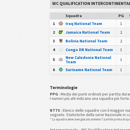
WC QUALIFICATION INTERCONTINENTA
Squadra
PG
1
Iraq National Team
1
2
Jamaica National Team
2
3
Bolivia National Team
2
4
Congo DR National Team
1
New Caledonia National
5
1
Team
6
Suriname National Team
1
Terminologie
PPG
: Media dei punti ordinati per partita dur
I numeri più alti indicano una squadra più forte.
BTTS
: Elenco delle squadre con il maggior nu
segnato. Statistiche della serie Nazionale in cu
* La squadra deve aver giocato almeno 7 partite prima di qua
Internazionale - WC Qualification Interco