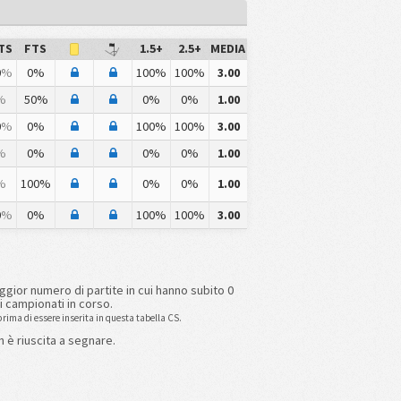
TS
FTS
1.5+
2.5+
MEDIA
0
%
0%
100%
100%
3.00
%
50%
0%
0%
1.00
0
%
0%
100%
100%
3.00
%
0%
0%
0%
1.00
%
100%
0%
0%
1.00
0
%
0%
100%
100%
3.00
aggior numero di partite in cui hanno subito 0
i campionati in corso.
rima di essere inserita in questa tabella CS.
n è riuscita a segnare.