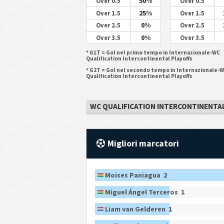
50%
Over 0.5
Over 0.5
25%
Over 1.5
Over 1.5
0%
Over 2.5
Over 2.5
0%
Over 3.5
Over 3.5
* G1T = Gol nel primo tempo in Internazionale-WC
Qualification Intercontinental Playoffs
* G2T = Gol nel secondo tempo in Internazionale-
Qualification Intercontinental Playoffs
WC QUALIFICATION INTERCONTINENTAL
Migliori marcatori
Moises Paniagua 2
Miguel Ángel Terceros 1
Liam van Gelderen 1