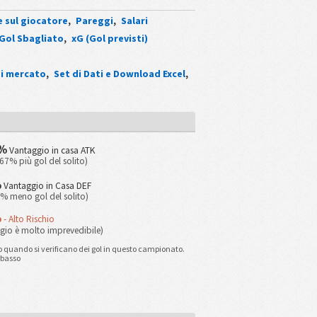
e sul giocatore
,
Pareggi
,
Salari
Gol Sbagliato
,
xG (Gol previsti)
di mercato
,
Set di Dati e Download Excel
,
%
Vantaggio in casa ATK
 67% più gol del solito)
%
Vantaggio in Casa DEF
0% meno gol del solito)
%
- Alto Rischio
ggio è molto imprevedibile)
 quando si verificano dei gol in questo campionato.
 basso