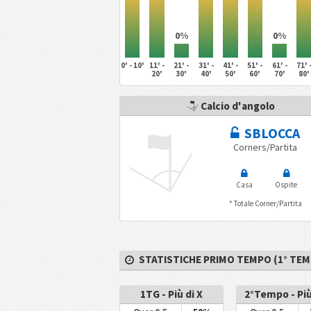
0%
0%
0' - 10'
11' -
21' -
31' -
41' -
51' -
61' -
71' 
20'
30'
40'
50'
60'
70'
80'
Calcio d'angolo
SBLOCCA
Corners/Partita
Casa
Ospite
* Totale Corner/Partita
STATISTICHE PRIMO TEMPO (1° TEM
1TG - Più di X
2°Tempo - Più