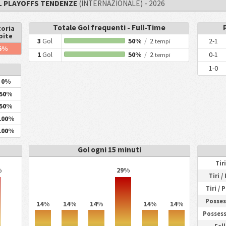
L PLAYOFFS TENDENZE
(INTERNAZIONALE) - 2026
Totale Gol frequenti - Full-Time
ggio
toria
pite
3
Gol
50%
/
2
2-1
tempi
5%
1
Gol
50%
/
2
0-1
tempi
1-0
0%
50%
50%
100%
100%
Gol ogni 15 minuti
Tir
%
29%
Tiri /
Tiri / 
Posses
14%
14%
14%
14%
14%
Possess