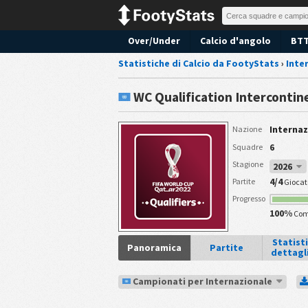
Over/Under
Calcio d'angolo
BT
Statistiche di Calcio da FootyStats
›
Inte
WC Qualification Intercontine
Internaz
Nazione
6
Squadre
Stagione
2026
4/4
Partite
Giocat
Progresso
100%
Com
Statist
Panoramica
Partite
dettagl
Campionati per Internazionale