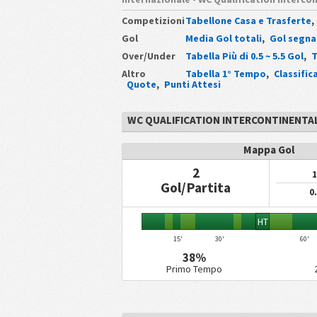
Competizioni
Tabellone Casa e Trasferte
,
Gol
Media Gol totali
,
Gol segna
Over/Under
Tabella Più di 0.5 ~ 5.5 Gol
,
T
Altro
Tabella 1° Tempo
,
Classifi
Quote
,
Punti Attesi
WC QUALIFICATION INTERCONTINENTA
Mappa Gol
2
1
Gol/Partita
0
HT
15'
30'
60'
38%
Primo Tempo