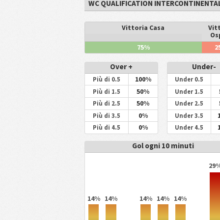
WC QUALIFICATION INTERCONTINENTA
Vittoria Casa
Pare
Vit
Os
75%
0%
2
Over +
Under-
100%
Più di 0.5
Under 0.5
50%
Più di 1.5
Under 1.5
50%
Più di 2.5
Under 2.5
0%
Più di 3.5
Under 3.5
0%
Più di 4.5
Under 4.5
Gol ogni 10 minuti
29
14%
14%
14%
14%
14%