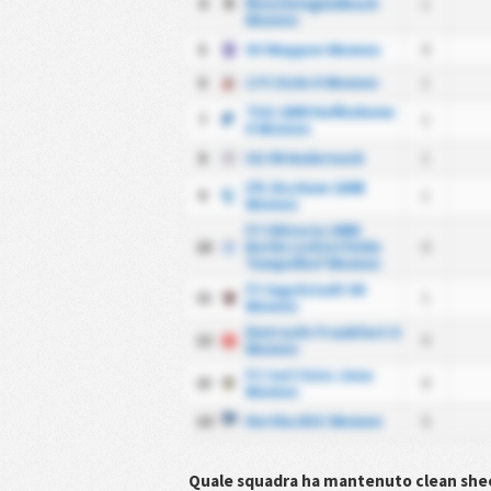
4
Monchengladbach
1
Women
5
SV Meppen Women
0
6
1 FC Koln II Women
1
TSG 1899 Hoffenheim
7
1
II Women
8
SG 99 Andernach
1
VfL Bochum 1848
9
1
Women
FC Viktoria 1889
10
Berlin Lichterfelde
0
Tempelhof Women
FC Ingolstadt 04
11
1
Women
Eintracht Frankfurt II
12
0
Women
FC Carl Zeiss Jena
13
0
Women
14
Hertha BSC Women
0
Quale squadra ha mantenuto clean shee