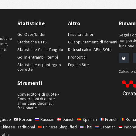
Statistiche
Altro
Rimani
Gol Over/Under
I risultati di ieri
Segui Foo
istiche
non perde
Statistiche BTTS
Gli appuntamenti di domani
Time,
funzione.
 hai
Statistiche Calci d’angolo
Dati sul calcio API(JSON)
a
Gol in entrambi i tempi
Pronostici
Statistiche di punteggio
English Site
corrette
Calcio e d
Strumenti
Convertitore di quote -
Conversioni di quote
americane decimali,
frazionarie
uguese
Korean
Russian
Danish
Spanish
French
Roma
Chinese Traditional
Chinese Simplified
Thai
Croatian
Indone
Arabic