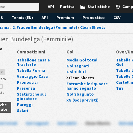
API
Partita
Statistiche
Camp
TS
Tennis (EN)
API
Premium
Pronostico
CSV
ania
›
2. Frauen Bundesliga (Femminile)
›
Clean Sheets
auen Bundesliga (Femminile)
a
Competizioni
Gol
Over/U
Tabellone Casa e
Media Gol totali
Tabella P
Trasferte
Gol
Gol segnati
Tabella Forma
Tabella U
Gol subiti
7
Vantaggio Casa
Tabelle 
Clean Sheets
cato
Pronostici
Cartellin
Entrambe le Squadre
Presenza
hanno segnato
Tiri
eto
Statistiche sul
Gol Sbagliato
giocatore
xG (Gol previsti)
Pareggi
iche
iate
Salari
ol totali
-
Gol segnati
-
Gol subiti
-
Clean Sheets
-
Entram