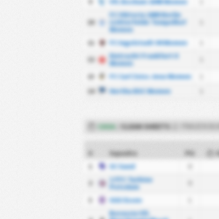
9
VfL Bochum 1848 Women
1
FC Viktoria 1889 Berlin
10
Lichterfelde Tempelhof
1
Women
11
FC Ingolstadt 04 Women
1
Eintracht Frankfurt II
12
1
Women
13
FC Carl Zeiss Jena Women
1
14
Hertha BSC Women
1
CASA
/
CLEAN SHEETS
(2. FRAUEN BU
#
Squadra
PG
1
SC Sand
0
1 FFC Turbine
2
0
Potsdam
3
SGS Essen
1
Borussia VfL