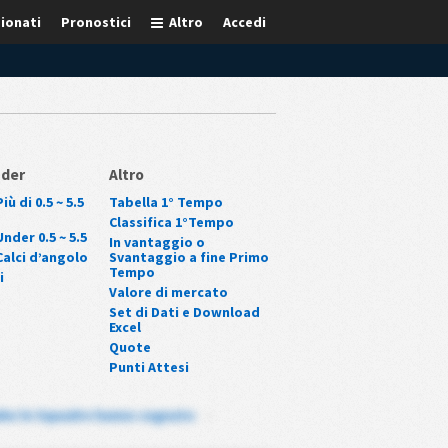
ionati
Pronostici
Altro
Accedi
nder
Altro
iù di 0.5 ~ 5.5
Tabella 1° Tempo
Classifica 1°Tempo
nder 0.5 ~ 5.5
In vantaggio o
Calci d’angolo
Svantaggio a fine Primo
Tempo
i
Valore di mercato
Set di Dati e Download
Excel
Quote
Punti Attesi
be le Squadre hanno segnato
-