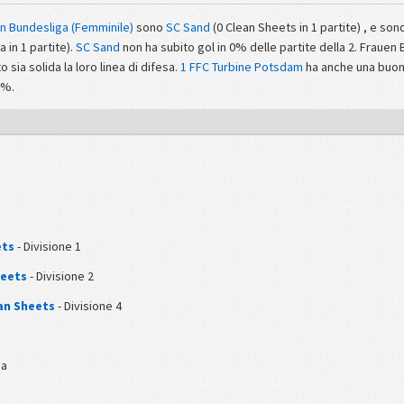
en Bundesliga (Femminile)
sono
SC Sand
(0 Clean Sheets in 1 partite) , e son
a in 1 partite).
SC Sand
non ha subito gol in 0% delle partite della 2. Frauen 
ia solida la loro linea di difesa.
1 FFC Turbine Potsdam
ha anche una buon
 %.
ets
- Divisione 1
heets
- Divisione 2
an Sheets
- Divisione 4
pa
a