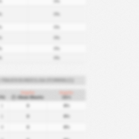
%
0%
%
0%
%
0%
%
0%
%
0%
%
0%
. FRAUEN BUNDESLIGA (FEMMINILE))
Ospite
Ospite
PG
Clean Sheets
CS%
1
0
0%
1
0
0%
0
0
0%