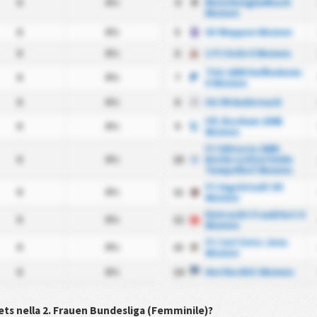
0
0%
4
Monchengladbach
Women
0
0%
5
SV Meppen Women
0
0%
6
1 FC Koln II Women
TSG 1899 Hoffenheim
0
0%
7
II Women
0
0%
8
SG 99 Andernach
VfL Bochum 1848
0
0%
9
Women
FC Viktoria 1889
0
0%
10
Berlin Lichterfelde
Tempelhof Women
FC Ingolstadt 04
0
0%
11
Women
Eintracht Frankfurt II
0
0%
12
Women
FC Carl Zeiss Jena
0
0%
13
Women
0
0%
14
Hertha BSC Women
ts nella 2. Frauen Bundesliga (Femminile)?