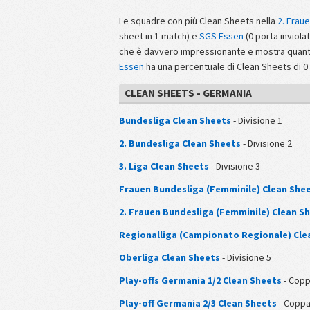
Le squadre con più Clean Sheets nella
2. Frau
sheet in 1 match) e
SGS Essen
(0 porta inviolat
che è davvero impressionante e mostra quanto s
Essen
ha una percentuale di Clean Sheets di 0
CLEAN SHEETS - GERMANIA
Bundesliga Clean Sheets
- Divisione 1
2. Bundesliga Clean Sheets
- Divisione 2
3. Liga Clean Sheets
- Divisione 3
Frauen Bundesliga (Femminile) Clean She
2. Frauen Bundesliga (Femminile) Clean S
Regionalliga (Campionato Regionale) Cle
Oberliga Clean Sheets
- Divisione 5
Play-offs Germania 1/2 Clean Sheets
- Cop
Play-off Germania 2/3 Clean Sheets
- Copp