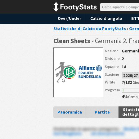
Over/Under
Calcio d'angolo
BT
Statistiche di Calcio da FootyStats
›
Germ
Clean Sheets
- Germania 2. Fr
Germani
Nazione
2
Divisione
14
Squadre
Stagione
2026/2
7/182
Partite
Gio
Progresso
4%
Compl
Statist
Panoramica
Partite
dettagl
Statistiche in questa categoria :
Media G
Gol Sbagliato
-
xG (Gol previsti)