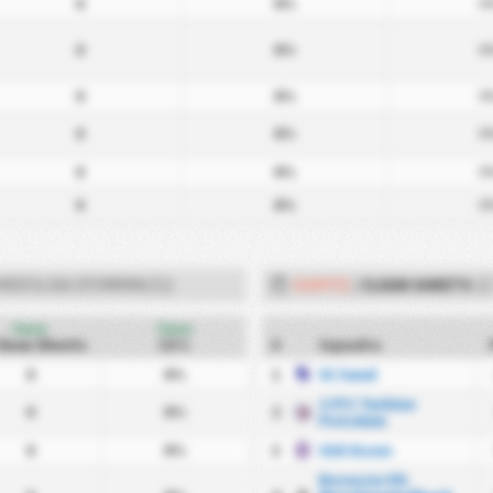
0
0%
0
0
0%
0
0
0%
0
0
0%
0
0
0%
0
0
0%
0
NDESLIGA (FEMMINILE))
OSPITE
/
CLEAN SHEETS
(2
Casa
Casa
Clean Sheets
CS%
#
Squadra
0
0%
1
SC Sand
1 FFC Turbine
0
0%
2
Potsdam
0
0%
3
SGS Essen
Borussia VfL