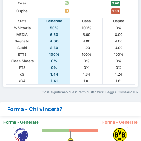
Casa
W
3.00
Ospite
D
1.00
Stats
Generale
Casa
Ospite
% Vittoria
50%
100%
0%
MEDIA
6.50
5.00
8.00
Segnato
4.00
4.00
4.00
Subiti
2.50
1.00
4.00
BTTS
100%
100%
100%
Clean Sheets
0%
0%
0%
FTS
0%
0%
0%
xG
1.44
1.64
1.24
xGA
1.41
1.01
1.81
Cosa significano questi termini statistici? Leggi il Glossario
Forma - Chi vincerà?
Forma - Generale
Forma - Generale