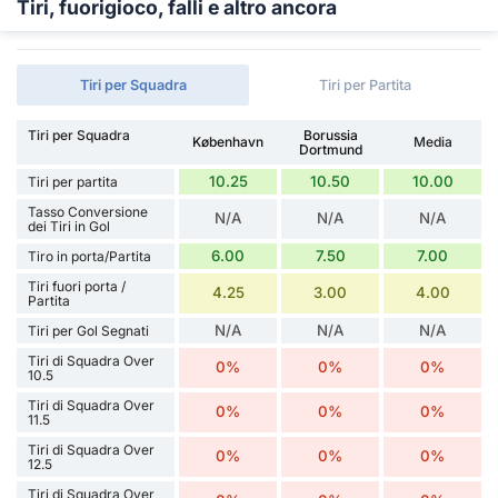
Tiri, fuorigioco, falli e altro ancora
Tiri per Squadra
Tiri per Partita
Tiri per Squadra
Borussia
København
Media
Dortmund
10.25
10.50
10.00
Tiri per partita
Tasso Conversione
N/A
N/A
N/A
dei Tiri in Gol
6.00
7.50
7.00
Tiro in porta/Partita
Tiri fuori porta /
4.25
3.00
4.00
Partita
N/A
N/A
N/A
Tiri per Gol Segnati
Tiri di Squadra Over
0%
0%
0%
10.5
Tiri di Squadra Over
0%
0%
0%
11.5
Tiri di Squadra Over
0%
0%
0%
12.5
Tiri di Squadra Over