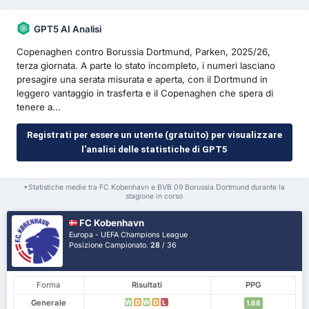
GPT5 AI Analisi
Copenaghen contro Borussia Dortmund, Parken, 2025/26,
terza giornata. A parte lo stato incompleto, i numeri lasciano
presagire una serata misurata e aperta, con il Dortmund in
leggero vantaggio in trasferta e il Copenaghen che spera di
tenere a...
Registrati per essere un utente (gratuito) per visualizzare
l'analisi delle statistiche di GPT5
*Statistiche medie tra FC Kobenhavn e BVB 09 Borussia Dortmund durante la
stagione in corso
FC Kobenhavn
Europa - UEFA Champions League
Posizione Campionato.
28
/ 36
Forma
Risultati
PPG
Generale
W
D
W
D
L
1.88