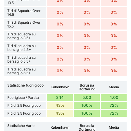
0%
0%
0%
13.5
Tiri di Squadra Over
0%
0%
0%
14.5
Tiri di Squadra Over
0%
0%
0%
15.5
Tiri di squadra su
0%
0%
0%
bersaglio 3.5+
Tiri di squadra su
0%
0%
0%
bersaglio 4.5+
Tiri di squadra su
0%
0%
0%
bersaglio 5.5+
Tiri di squadra su
0%
0%
0%
bersaglio 6.5+
Statistiche fuori gioco
Borussia
København
Media
Dortmund
3.14
5.00
4.00
Fuorigioco / Partita
43%
100%
72%
Più di 2.5 Fuorigioco
43%
100%
72%
Più di 3.5 Fuorigioco
Statistiche Varie
Borussia
København
Media
Dortmund