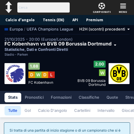
CAMPIONATI
MENU
Calcio d'angolo
Tennis (EN)
API
Premium
/
UEFA Champions League
H2H (scontri) precedenti
Europa
Pronostico
21/10/2025 - 20:00 (Europe/London)
FC Kobenhavn vs BVB 09 Borussia Dortmund
Statistiche, Dati e Confronti Diretti
Stadio -
Parken
2.00
1.88
W
D
W
D
L
BVB 09 Borussia
FC Kobenhavn
Dortmund
Stats
Pronostici
Formazioni
Classifiche
Quote
Stre
Tutte
Gol
Calcio D'angolo
Cartellini
Intervallo
Giocat
Si tratta di una partita di inizio stagione o di un campionato che si è