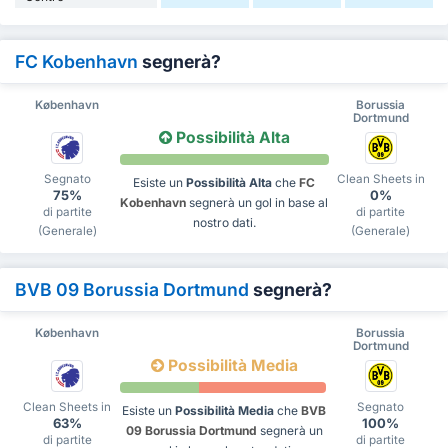
FC Kobenhavn
segnerà?
København
Borussia
Dortmund
Possibilità Alta
Segnato
Clean Sheets in
Esiste un
Possibilità Alta
che
FC
75%
0%
Kobenhavn
segnerà un gol in base al
di partite
di partite
nostro dati.
(Generale)
(Generale)
BVB 09 Borussia Dortmund
segnerà?
København
Borussia
Dortmund
Possibilità Media
Clean Sheets in
Segnato
Esiste un
Possibilità Media
che
BVB
63%
100%
09 Borussia Dortmund
segnerà un
di partite
di partite