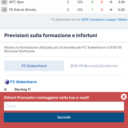
AFC Ajax
35
2
0%
0
6
-6
3.00
FK Kairat Almaty
36
2
0%
1
9
-8
5.00
* È disponibile anche
UEFA Champions League Tabelle
.
Previsioni sulla formazione e infortuni
Mostra la formazione utilizzata più di recente per FC Kobenhavn e BVB 09
Borussia Dortmund.
FC Kobenhavn
BVB 09 Borussia Dortmund
FC Kobenhavn
#
Starting 11
Attaccanti
Ottieni Pronostici vantaggiosi nella tua e-mail!
Robert Vinicius Rodrigues Silva
16
-
6.06
Elias Achouri
30
-
6.84
Centrocampisti
ISCRIVITI A PREMIUM. GUADAGNA SUBITO.
Viktor Claesson
-1
AS
6.54