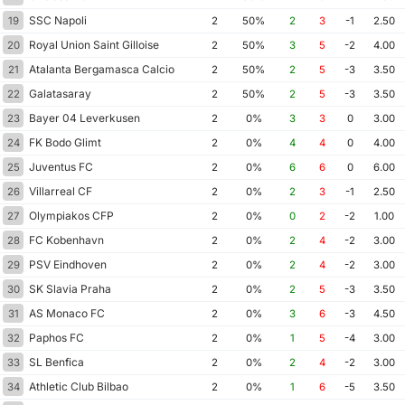
SSC Napoli
19
2
50%
2
3
-1
2.50
Royal Union Saint Gilloise
20
2
50%
3
5
-2
4.00
Atalanta Bergamasca Calcio
21
2
50%
2
5
-3
3.50
Galatasaray
22
2
50%
2
5
-3
3.50
Bayer 04 Leverkusen
23
2
0%
3
3
0
3.00
FK Bodo Glimt
24
2
0%
4
4
0
4.00
Juventus FC
25
2
0%
6
6
0
6.00
Villarreal CF
26
2
0%
2
3
-1
2.50
Olympiakos CFP
27
2
0%
0
2
-2
1.00
FC Kobenhavn
28
2
0%
2
4
-2
3.00
PSV Eindhoven
29
2
0%
2
4
-2
3.00
SK Slavia Praha
30
2
0%
2
5
-3
3.50
AS Monaco FC
31
2
0%
3
6
-3
4.50
Paphos FC
32
2
0%
1
5
-4
3.00
SL Benfica
33
2
0%
2
4
-2
3.00
Athletic Club Bilbao
34
2
0%
1
6
-5
3.50