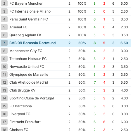
FC Bayern Munchen
2
2
100%
8
2
6
5.00
FC Internazionale Milano
3
2
100%
5
0
5
2.50
Paris Saint Germain FC
4
2
100%
6
1
5
3.50
Arsenal FC
5
2
100%
4
0
4
2.00
Qarabag Agdam FK
6
2
100%
5
2
3
3.50
BVB 09 Borussia Dortmund
7
2
50%
8
5
3
6.50
Manchester City FC
8
2
50%
4
2
2
3.00
Tottenham Hotspur FC
9
2
50%
3
2
1
2.50
Newcastle United FC
10
2
50%
5
2
3
3.50
Olympique de Marseille
11
2
50%
5
2
3
3.50
Club Atletico de Madrid
12
2
50%
7
4
3
5.50
Club Brugge KV
13
2
50%
5
3
2
4.00
Sporting Clube de Portugal
14
2
50%
5
3
2
4.00
FC Barcelona
15
2
50%
3
3
0
3.00
Liverpool FC
16
2
50%
3
3
0
3.00
Eintracht Frankfurt
17
2
50%
6
6
0
6.00
Chelsea FC
18
2
50%
2
3
-1
2.50