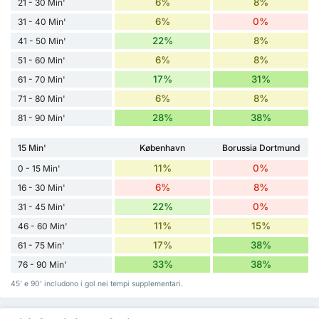
6%
8%
21 - 30 Min'
6%
0%
31 - 40 Min'
22%
8%
41 - 50 Min'
6%
8%
51 - 60 Min'
17%
31%
61 - 70 Min'
6%
8%
71 - 80 Min'
28%
38%
81 - 90 Min'
15 Min'
København
Borussia Dortmund
11%
0%
0 - 15 Min'
6%
8%
16 - 30 Min'
22%
0%
31 - 45 Min'
11%
15%
46 - 60 Min'
17%
38%
61 - 75 Min'
33%
38%
76 - 90 Min'
45' e 90' includono i gol nei tempi supplementari.