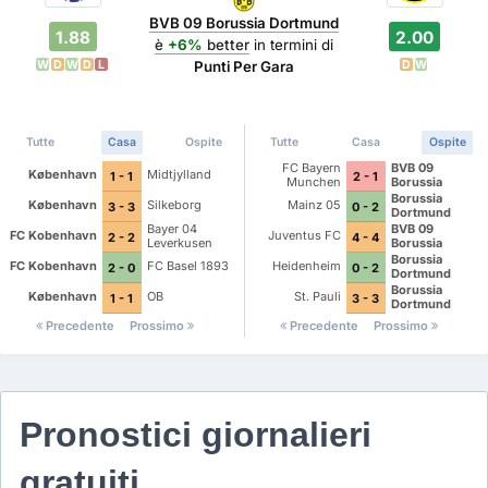
BVB 09 Borussia Dortmund
1.88
2.00
è
+6%
better
in termini di
W
D
W
D
L
D
W
Punti Per Gara
Tutte
Casa
Ospite
Tutte
Casa
Ospite
FC Bayern
BVB 09
København
Midtjylland
1 - 1
2 - 1
Munchen
Borussia
Dortmund
Borussia
København
Silkeborg
Mainz 05
3 - 3
0 - 2
Dortmund
Bayer 04
BVB 09
FC Kobenhavn
Juventus FC
2 - 2
4 - 4
Leverkusen
Borussia
Dortmund
Borussia
FC Kobenhavn
FC Basel 1893
Heidenheim
2 - 0
0 - 2
Dortmund
Borussia
København
OB
St. Pauli
1 - 1
3 - 3
Dortmund
Precedente
Prossimo
Precedente
Prossimo
Pronostici giornalieri
gratuiti