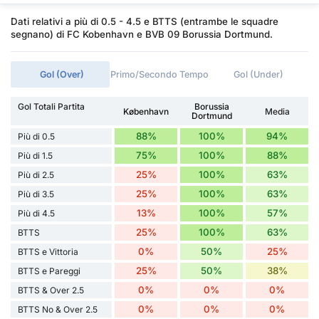
Dati relativi a più di 0.5 - 4.5 e BTTS (entrambe le squadre
segnano) di FC Kobenhavn e BVB 09 Borussia Dortmund.
Gol (Over)
Primo/Secondo Tempo
Gol (Under)
Gol Totali Partita
Borussia
København
Media
Dortmund
88%
100%
94%
Più di 0.5
75%
100%
88%
Più di 1.5
25%
100%
63%
Più di 2.5
25%
100%
63%
Più di 3.5
13%
100%
57%
Più di 4.5
25%
100%
63%
BTTS
0%
50%
25%
BTTS e Vittoria
25%
50%
38%
BTTS e Pareggi
0%
0%
0%
BTTS & Over 2.5
0%
0%
0%
BTTS No & Over 2.5