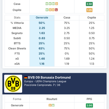
Casa
W
W
W
D
2.50
Ospite
W
D
D
L
1.25
Stats
Generale
Casa
Ospite
% Vittoria
50%
75%
25%
MEDIA
2.25
3.25
1.25
Segnato
1.63
2.75
0.50
Subiti
0.63
0.50
0.75
BTTS
25%
25%
25%
Clean Sheets
63%
75%
50%
FTS
25%
0%
50%
xG
1.46
1.69
1.24
xGA
1.16
1.19
1.13
BVB 09 Borussia Dortmund
Europa - UEFA Champions League
Posizione Campionato.
7
/ 36
Forma
Risultati
PPG
Generale
D
W
2.00