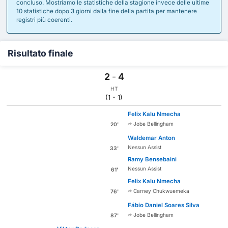
concluso. Mostriamo le statistiche della stagione invece delle ultime
10 statistiche dopo 3 giorni dalla fine della partita per mantenere
registri più coerenti.
Risultato finale
2
-
4
HT
(1 - 1)
Felix Kalu Nmecha
Jobe Bellingham
20'
Waldemar Anton
Nessun Assist
33'
Ramy Bensebaini
Nessun Assist
61'
Felix Kalu Nmecha
Carney Chukwuemeka
76'
Fábio Daniel Soares Silva
Jobe Bellingham
87'