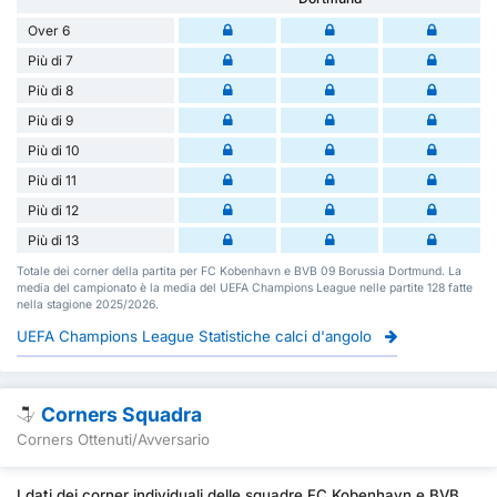
Over 6
Più di 7
Più di 8
Più di 9
Più di 10
Più di 11
Più di 12
Più di 13
Totale dei corner della partita per FC Kobenhavn e BVB 09 Borussia Dortmund. La
media del campionato è la media del UEFA Champions League nelle partite 128 fatte
nella stagione 2025/2026.
UEFA Champions League Statistiche calci d'angolo
Corners Squadra
Corners Ottenuti/Avversario
I dati dei corner individuali delle squadre FC Kobenhavn e BVB