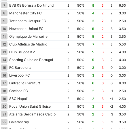
BVB 09 Borussia Dortmund
7
2
50%
8
5
3
6.50
Manchester City FC
8
2
50%
4
2
2
3.00
Tottenham Hotspur FC
9
2
50%
3
2
1
2.50
Newcastle United FC
10
2
50%
5
2
3
3.50
Olympique de Marseille
11
2
50%
5
2
3
3.50
Club Atletico de Madrid
12
2
50%
7
4
3
5.50
Club Brugge KV
13
2
50%
5
3
2
4.00
Sporting Clube de Portugal
14
2
50%
5
3
2
4.00
FC Barcelona
15
2
50%
3
3
0
3.00
Liverpool FC
16
2
50%
3
3
0
3.00
Eintracht Frankfurt
17
2
50%
6
6
0
6.00
Chelsea FC
18
2
50%
2
3
-1
2.50
SSC Napoli
19
2
50%
2
3
-1
2.50
Royal Union Saint Gilloise
20
2
50%
3
5
-2
4.00
Atalanta Bergamasca Calcio
21
2
50%
2
5
-3
3.50
Galatasaray
22
2
50%
2
5
-3
3.50