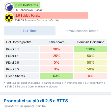
0.63 Gol/Partita
FC Kobenhavn (Casa)
2.5 Subiti / Partita
BVB 09 Borussia Dortmund (Ospite)
Full-Time
Primo/Secondo Tempo
Gol Contro/partita
København
Borussia Dortmund
38%
100%
Più di 0.5
25%
50%
Più di 1.5
0%
50%
Più di 2.5
0%
50%
Più di 3.5
63%
0%
Clean Sheets
* I dati sui gol subiti includono le partite in casa e in trasferta che il FC Kobenhavn e
la BVB 09 Borussia Dortmund hanno giocato.
Pronostici su più di 2.5 e BTTS
Quanti gol in questa partita?