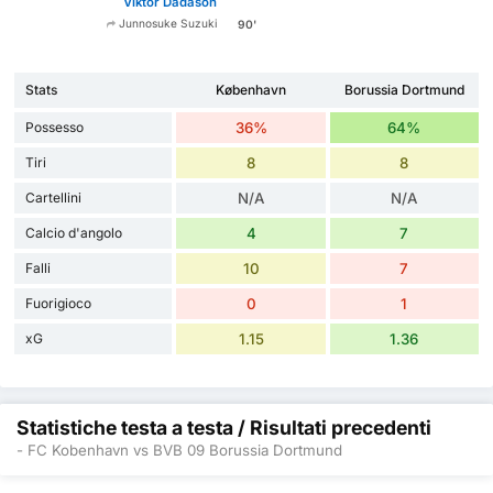
Viktor Dadason
Junnosuke Suzuki
90'
Stats
København
Borussia Dortmund
Possesso
36%
64%
Tiri
8
8
Cartellini
N/A
N/A
Calcio d'angolo
4
7
Falli
10
7
Fuorigioco
0
1
xG
1.15
1.36
Statistiche testa a testa / Risultati precedenti
- FC Kobenhavn vs BVB 09 Borussia Dortmund