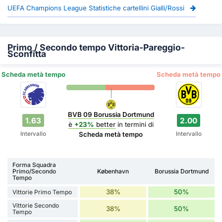
UEFA Champions League Statistiche cartellini Gialli/Rossi
Primo / Secondo tempo Vittoria-Pareggio-
Sconfitta
Scheda metà tempo
Scheda metà tempo
BVB 09 Borussia Dortmund
1.63
2.00
è
+23%
better
in termini di
Intervallo
Intervallo
Scheda metà tempo
Forma Squadra
Primo/Secondo
København
Borussia Dortmund
Tempo
38%
50%
Vittorie Primo Tempo
Vittorie Secondo
38%
50%
Tempo