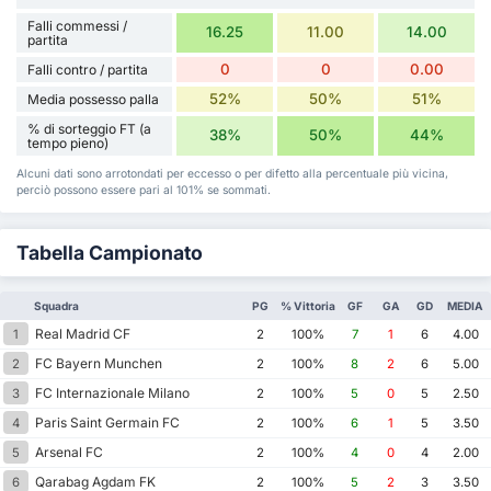
Falli commessi /
16.25
11.00
14.00
partita
0
0
0.00
Falli contro / partita
52%
50%
51%
Media possesso palla
% di sorteggio FT (a
38%
50%
44%
tempo pieno)
Alcuni dati sono arrotondati per eccesso o per difetto alla percentuale più vicina,
perciò possono essere pari al 101% se sommati.
Tabella Campionato
Squadra
PG
% Vittoria
GF
GA
GD
MEDIA
Real Madrid CF
1
2
100%
7
1
6
4.00
FC Bayern Munchen
2
2
100%
8
2
6
5.00
FC Internazionale Milano
3
2
100%
5
0
5
2.50
Paris Saint Germain FC
4
2
100%
6
1
5
3.50
Arsenal FC
5
2
100%
4
0
4
2.00
Qarabag Agdam FK
6
2
100%
5
2
3
3.50