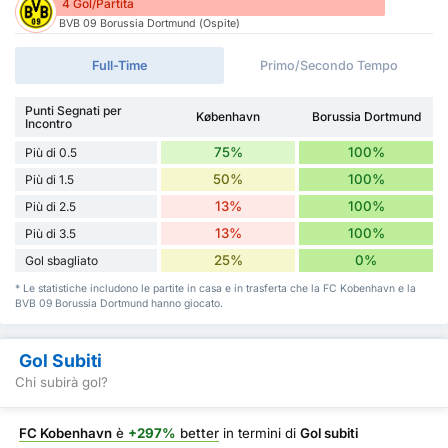
4 Gol/Partita
BVB 09 Borussia Dortmund (Ospite)
Full-Time
Primo/Secondo Tempo
Punti Segnati per
København
Borussia Dortmund
Incontro
75%
100%
Più di 0.5
50%
100%
Più di 1.5
13%
100%
Più di 2.5
13%
100%
Più di 3.5
25%
0%
Gol sbagliato
* Le statistiche includono le partite in casa e in trasferta che la FC Kobenhavn e la
BVB 09 Borussia Dortmund hanno giocato.
Gol Subiti
Chi subirà gol?
FC Kobenhavn
è
+297%
better
in termini di
Gol subiti