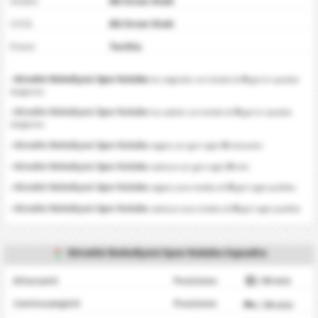
Stadio
Ahi Evran Stadı
Città
Ahi Evran Stadı
Paese
Turchia
0
•
Kirsehir Belediyesi Spor Kulubu
ha segnato un totale di
gol in questa
stagione.
0
•
Kirsehir Belediyesi Spor Kulubu
ha subito un totale di
gol in questa
stagione.
0
•
Kirsehir Belediyesi Spor Kulubu
segna un gol ogni
minunto
0
•
Kirsehir Belediyesi Spor Kulubu
subisce un gol ogni
min
0
•
Kirsehir Belediyesi Spor Kulubu
segna una media di
gol ogni partita
0
•
Kirsehir Belediyesi Spor Kulubu
subisce una media di
gol ogni partita
Kirsehir Belediyesi Spor Kulubu Squadra
Attaccanti
Posizione
/ 90 min
Centrocampisti
Posizione
/ 90 min