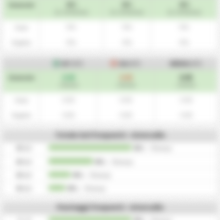
0%
0%
0%
Generale
(0 / 30 Partite)
(0 / 30 Partite)
(0 / 30 Partite)
0%
0%
0%
Casa
0%
0%
0%
Ospite
GF
(HT)
GA
(HT)
MEDIA
(HT)
0.00
0.00
0.00
Generale
/ Partite
/ Partite
/ Partite
0.00
0.00
0.00
Casa
0.00
0.00
0.00
Ospite
Totale Gol frequenti - Intervallo
0
Gol
0%
/
0
tempi
0
Gol
0%
/
0
tempi
0
Gol
0%
/
0
tempi
0
Gol
0%
/
0
tempi
Punteggi frequenti - Intervallo