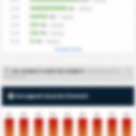
0 - 0
0%
/
0
tempi
0 - 0
0%
/
0
tempi
0 - 0
0%
/
0
tempi
0 - 0
0%
/
0
tempi
0 - 0
0%
/
0
tempi
0 - 0
0%
/
0
tempi
Visualizza tutto
GOL SEGNATI E SUBITI IN 10 MINUTI
- KIRSEHIR BELEDIYESI
SPOR KULUBU
Gol segnati nei primi 10 minuti
0%
0%
0%
0%
0%
0%
0%
0%
0%