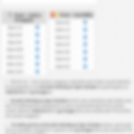
Over - Cartellini
Over - Calcio
d'angolo
Over 0.5
Over 7.5
Over 1.5
Over 8.5
Over 2.5
Over 9.5
Over 3.5
Over 10.5
Over 4.5
Over 11.5
Over 5.5
Over 12.5
Over 6.5
Over 13.5
Più di 7,5 ~ 13,5 Corner vengono calcolati sul totale corner battuti
in una partita a cui
Kirsehir Belediyesi Spor Kulubu
ha partecipato al
2025/26 di 3. Lig Gruppo 2
Kirsehir Belediyesi Spor Kulubu
mostra una statistica che indica che
nel ?% delle partite disputate si sono accumulati più di 9.5 corner
totali. Mentre
2025/26 of 3. Lig Gruppo 2
ha una media del ?% di oltre
9.5 corner eseguiti.
?% delle partite di Kirsehir Belediyesi Spor Kulubu
hanno avuto più
di 3,5 cartellini. Rispetto a questo,
3. Lig Gruppo 2
ha una media di ?%