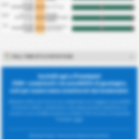
Kirsehir
21/9
0 - 0
Belediyesi Spor
Agri 1970 Spor
HT
FT
Kulubu
Karakopru
Kirsehir
13/9
0 - 0
Belediyesi Spor
Belediyesi Spor
HT
FT
Kulubu
Kulubu
Kirsehir
7/9
Silifke Belediyesi
0 - 0
Belediyesi Spor
HT
FT
Spor Kulubu
Kulubu
FULL-TIME (FT) STATISTICHE
Iscriviti qui a Premium!
1500+ campionati con possibilità di guadagno,
noti per essere meno monitorati dai bookmaker.
Abbiamo fatto una ricerca sui campionati con maggiore possibilità
di vincita. Inoltre, metteremo a tua disposizione statistiche sui
corners e sui cartellini insieme ai relativi CSV. Iscriviti a FootyStats
Premium oggi!
Michael Owen: 'Dovresti ottenere il premio'.