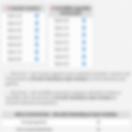
Corner Contro
Cartellini squadra
avversaria
Over 2.5
Over 0.5
Over 3.5
Over 1.5
Over 4.5
Over 2.5
Over 5.5
Over 3.5
Over 6.5
Over 4.5
Over 7.5
Over 5.5
Over 8.5
Over 6.5
Più di 2,5 ~ 8,5 Corners against sono calcolati secondo i corners che
l'avversario di
Kirsehir Belediyesi Spor Kulubu
ha vinto durante una
partita.
Più di 0,5 ~ 6,5 cartellini avversari vengono calcolati in base ai
cartellini che l'avversario di
Kirsehir Belediyesi Spor Kulubu
ha
ricevuto durante una partita.
Altre Statistiche - Kirsehir Belediyesi Spor Kulubu
0
Tiri per partita
0
Tiro in porta/Partita