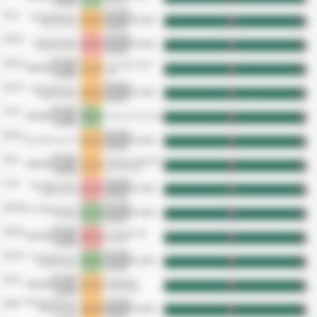
Kulubu
Kulubu
Kirsehir
11/1
Silifke Belediyesi
1 - 1
Belediyesi Spor
HT
FT
Spor Kulubu
Kulubu
Kirsehir
21/12
Osmaniyespor
2 - 1
Belediyesi Spor
HT
FT
Futbol Kulubu
Kulubu
Kirsehir
16/12
Turk Metal 1963
1 - 1
Belediyesi Spor
HT
FT
Spor
Kulubu
Kirsehir
12/12
Nigde Belediyesi
2 - 2
Belediyesi Spor
HT
FT
Spor Kulubu
Kulubu
Kirsehir
7/12
4 - 1
Belediyesi Spor
Kahramanmarasspor
HT
FT
Kulubu
Kirsehir
30/11
1 - 1
Diyarbekirspor AS
Belediyesi Spor
HT
FT
Kulubu
Kirsehir
9/11
Talasgucu Belediye
1 - 1
Belediyesi Spor
HT
FT
Spor Kulubu
Kulubu
Kirsehir
1/11
Mazidagi Fosfat
3 - 1
Belediyesi Spor
HT
FT
Spor Kulubu
Kulubu
Kirsehir
26/10
Kilis Belediye Spor
1 - 2
Belediyesi Spor
HT
FT
Kulubu
Kulubu
Kirsehir
18/10
12 Bingol Spor
0 - 2
Belediyesi Spor
HT
FT
Kulubu
Kulubu
Kirsehir
12/10
Kirikkale Buyuk
2 - 3
Belediyesi Spor
HT
FT
Anadolu Spor
Kulubu
Kirsehir
5/10
Kapadokya
1 - 1
Belediyesi Spor
HT
FT
Goremespor
Kulubu
Malatya Yesilyurt
Kirsehir
28/9
2 - 2
Belediye Spor
Belediyesi Spor
HT
FT
Kulubu
Kulubu