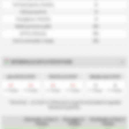
0
Tiri fuori porta / Partita
0
Falli per partita
0
Fuorigioco / Partita
0%
Media possesso palla
0%
BTTS e Vittoria
0%
Gol in entrambi i tempi
INTERVALLO (HT) STATISTICHE
piu di 0.5 1T/2T
Più di 1.5 1T/2T
Media Gol 1T/2T
0
0
0
0
0
0
%
%
%
%
1° Tempo
2° Tempo
1° Tempo
2° Tempo
1° Tempo
2° Tempo
* Più di 0,5 - 1,5 1T/2T si riferiscono ai gol di entrambe le squadre
durante la partita.
Vincendo a Fine 1°
Pareggio 1°
Perdendo a Fine 1°
Tempo
Tempo
Tempo