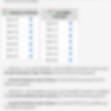
per Più di 3,5 cartellini.
Corners a favore
Cartellini
ricevuti
Over 2.5
Over 0.5
Over 3.5
Over 1.5
Over 4.5
Over 2.5
Over 5.5
Over 3.5
Over 6.5
Over 4.5
Over 7.5
Over 5.5
Over 8.5
Over 6.5
Più di 2.5 ~ 8.5 calci d’angolo, sono calcolati secondo i corners che
Kirsehir Belediyesi Spor Kulubu
ha vinto durante una partita.
Kirsehir Belediyesi Spor Kulubu
ha vinto Più di 4,5 corner nel ?％
delle loro partite.
Più di 0,5 ~ 6,5 cartellini ricevuti, sono calcolati secondo i cartellini
che
Kirsehir Belediyesi Spor Kulubu
ha ricevuto durante una partita.
Kirsehir Belediyesi Spor Kulubu
ha ricevuto Più di 2,5 cartellini nel
?% delle loro partite.