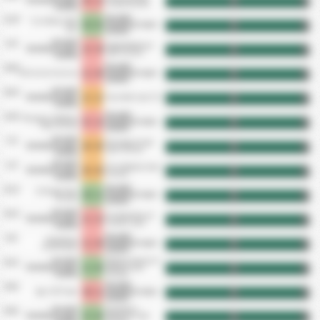
Futbol Kulubu
Kulubu
Kirsehir
12/4
Turk Metal 1963
0 - 5
Belediyesi Spor
HT
FT
Spor
Kulubu
Kirsehir
5/4
Nigde Belediyesi
2 - 4
Belediyesi Spor
HT
FT
Spor Kulubu
Kulubu
Kirsehir
29/3
1 - 0
Kahramanmarasspor
Belediyesi Spor
HT
FT
Kulubu
Kirsehir
25/3
1 - 1
Belediyesi Spor
Diyarbekirspor AS
HT
FT
Kulubu
Kirsehir
14/3
Talasgucu Belediye
3 - 2
Belediyesi Spor
HT
FT
Spor Kulubu
Kulubu
Kirsehir
7/3
Mazidagi Fosfat
0 - 0
Belediyesi Spor
HT
FT
Spor Kulubu
Kulubu
Kirsehir
1/3
Kilis Belediye Spor
0 - 0
Belediyesi Spor
HT
FT
Kulubu
Kulubu
Kirsehir
21/2
12 Bingol Spor
0 - 1
Belediyesi Spor
HT
FT
Kulubu
Kulubu
Kirsehir
15/2
Kirikkale Buyuk
1 - 2
Belediyesi Spor
HT
FT
Anadolu Spor
Kulubu
Kirsehir
9/2
Kapadokya
1 - 0
Belediyesi Spor
HT
FT
Goremespor
Kulubu
Kirsehir
Malatya Yesilyurt
31/1
1 - 0
Belediyesi Spor
Belediye Spor
HT
FT
Kulubu
Kulubu
Kirsehir
24/1
4 - 1
Agri 1970 Spor
Belediyesi Spor
HT
FT
Kulubu
Kirsehir
Karakopru
18/1
3 - 0
Belediyesi Spor
Belediyesi Spor
HT
FT