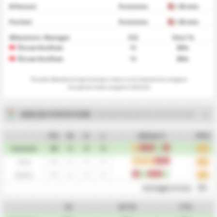
Difensori
Posizione
/ 90 min
Portieri
Posizione
/ 90 min
Allenatore / Manager
Età
Vinci %
Özcan Kızıltan
33
66
%
Özcan Kızıltan
33
66
%
*
Kirsehir Belediyesi Spor Kulubu
L'elenco e le statistiche vengono
recuperati dalla stagione 2025/26
2025/26 STATISTICHE
- KIRSEHIR BELEDIYESI SPOR KULUBU
PG
W
D
L
Ultime 5
PPG
30
0
0
0
D
L
L
W
L
Generale
1.13
15
0
0
0
D
D
D
L
L
Casa
1.13
15
0
0
0
L
W
L
L
W
Ospite
1.13
0%
Vantaggio in Casa
CS
BTTS
FTS