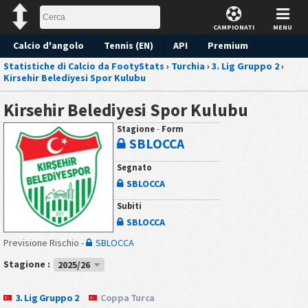
CAMPIONATI
MENU
Calcio d'angolo
Tennis (EN)
API
Premium
Statistiche di Calcio da FootyStats
›
Turchia
›
3. Lig Gruppo 2
›
Pronostico
Kirsehir Belediyesi Spor Kulubu
Kirsehir Belediyesi Spor Kulubu
Stagione
-
Form
SBLOCCA
Segnato
SBLOCCA
Subiti
SBLOCCA
Previsione Rischio -
SBLOCCA
Stagione :
2025/26
3. Lig Gruppo 2
Coppa Turca