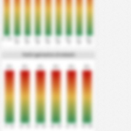
0' - 10'
11' -
21' -
31' -
41' -
51' -
61' -
71' -
81' -
20'
30'
40'
50'
60'
70'
80'
90'
Tutti i gol entro 15 minuti
0%
0%
0%
0%
0%
0%
0' - 15'
16' - 30'
31' - 45'
46' - 60'
61' - 75'
76' - 90'