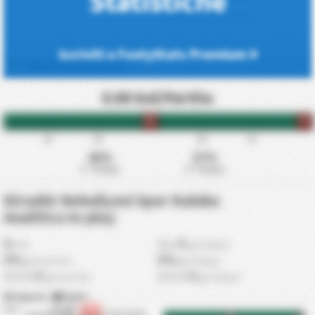
Statistiche
*Cartellino Rosso = 2 cartellini.
Iscriviti a FootyStats Premium
PARTITE E RISULTATI
0.00 Gol/Partita
HT
FT
15'
30'
60'
75'
43%
57%
1° Tempo
2° Tempo
Kirsehir Belediyesi Spor Kulubu
Analitica In-play
0
0
min
Max
gol dopo
0%
0%
gol prima
gol dopo
0
0
MEDIA
gol prima
MEDIA
gol dopo
Segnato
|
Subiti
Kirsehir
18/4
Osmaniyespor
0 - 2
Belediyesi Spor
HT
FT