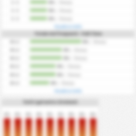
0 - 0
0%
/
0
tempi
0 - 0
0%
/
0
tempi
0 - 0
0%
/
0
tempi
Visualizza tutto
Totale Gol frequenti - Full-Time
0
Gol
0%
/
0
tempi
0
Gol
0%
/
0
tempi
0
Gol
0%
/
0
tempi
0
Gol
0%
/
0
tempi
0
Gol
0%
/
0
tempi
0
Gol
0%
/
0
tempi
Visualizza tutto
Tutti i gol entro 10 minuti
0%
0%
0%
0%
0%
0%
0%
0%
0%