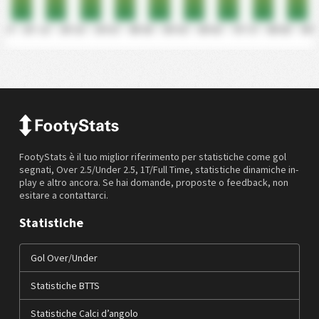
0' - 10'
11' - 20'
21' - 30'
31' - 40'
41' - 50'
51' - 60'
61' - 70'
71' - 80'
81' - 90'
FootyStats è il tuo miglior riferimento per statistiche come gol
segnati, Over 2.5/Under 2.5, 1T/Full Time, statistiche dinamiche in-
play e altro ancora. Se hai domande, proposte o feedback, non
esitare a contattarci.
Statistiche
Gol Over/Under
Statistiche BTTS
Statistiche Calci d’angolo