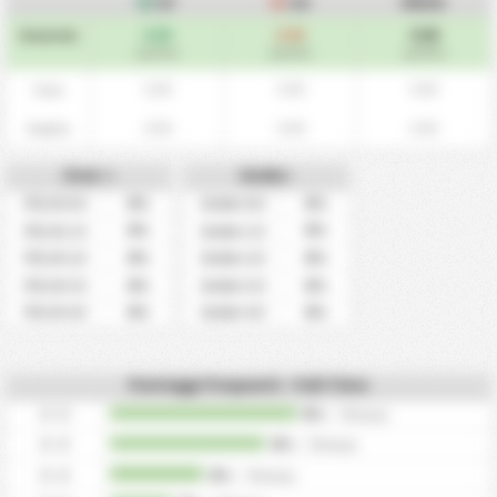
GF
GA
MEDIA
0.00
0.00
0.00
Generale
/partita
/partita
/partita
0.00
0.00
0.00
Casa
0.00
0.00
0.00
Ospite
Over +
Under-
0%
0%
Più di 0.5
Under 0.5
0%
0%
Più di 1.5
Under 1.5
0%
0%
Più di 2.5
Under 2.5
0%
0%
Più di 3.5
Under 3.5
0%
0%
Più di 4.5
Under 4.5
Punteggi frequenti - Full-Time
0 - 0
0%
/
0
tempi
0 - 0
0%
/
0
tempi
0 - 0
0%
/
0
tempi