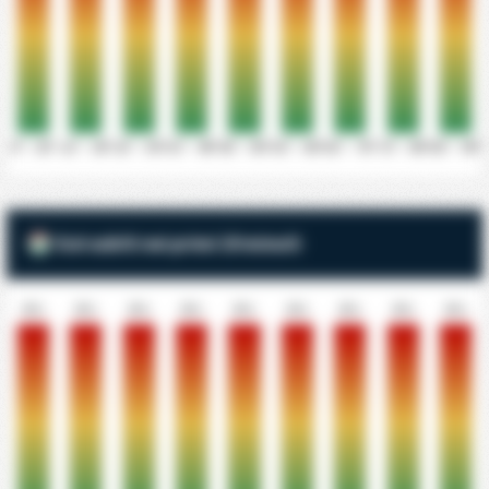
0' - 10'
11' - 20'
21' - 30'
31' - 40'
41' - 50'
51' - 60'
61' - 70'
71' - 80'
81' - 90'
Gol subiti nei primi 10 minuti
0%
0%
0%
0%
0%
0%
0%
0%
0%