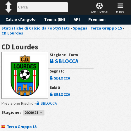
CAMPIONATI
MENU
Calcio d'angolo
Tennis (EN)
API
Premium
Statistiche di Calcio da FootyStats
›
Spagna
›
Terza Gruppo 15
›
Pronostico
CD Lourdes
CD Lourdes
Stagione
-
Form
SBLOCCA
Segnato
SBLOCCA
Subiti
SBLOCCA
Previsione Rischio -
SBLOCCA
Stagione :
2020/21
Terza Gruppo 15