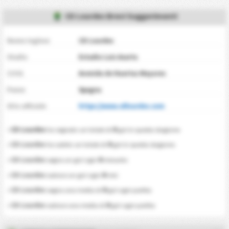
CD Lourdes Brevi Suggerimenti
Nome inglese
CD Lourdes
Stadio
Estadio Luis Asarta
Città
Avenida de Huertas Mayores
Paese
Spagna
Sito ufficiale
https://www.cdlourdes.com
0
•
CD Lourdes
ha segnato un totale di
gol in questa stagione.
0
•
CD Lourdes
ha subito un totale di
gol in questa stagione.
0
•
CD Lourdes
segna un gol ogni
minunto
0
•
CD Lourdes
subisce un gol ogni
min
0
•
CD Lourdes
segna una media di
gol ogni partita
0
•
CD Lourdes
subisce una media di
gol ogni partita