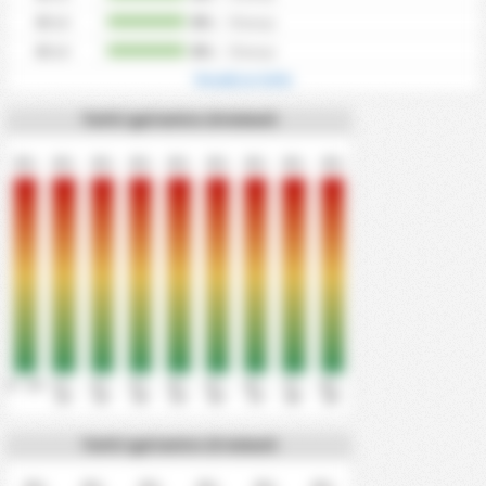
0
Gol
0%
/
0
tempi
0
Gol
0%
/
0
tempi
Visualizza tutto
Tutti i gol entro 10 minuti
0%
0%
0%
0%
0%
0%
0%
0%
0%
0' - 10'
11' -
21' -
31' -
41' -
51' -
61' -
71' -
81' -
20'
30'
40'
50'
60'
70'
80'
90'
Tutti i gol entro 15 minuti