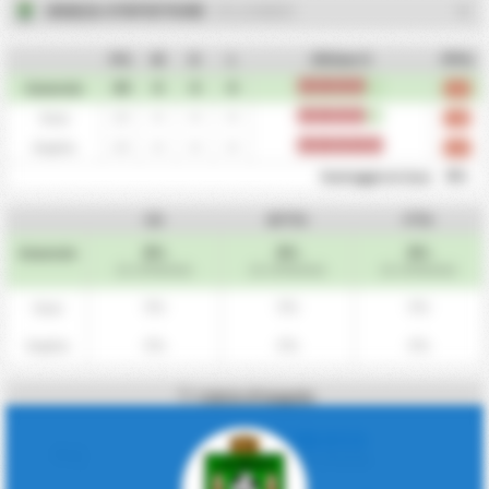
2020/21 STATISTICHE
- CD LOURDES
PG
W
D
L
Ultime 5
PPG
30
0
0
0
L
L
L
L
W
Generale
0.73
15
0
0
0
L
L
L
L
W
Casa
1.00
15
0
0
0
L
L
L
L
L
Ospite
0.47
0%
Vantaggio in Casa
CS
BTTS
FTS
0%
0%
0%
Generale
(0 / 30 Partite)
(0 / 30 Partite)
(0 / 30 Partite)
0%
0%
0%
Casa
0%
0%
0%
Ospite
Calcio d'angolo
SBLOCCA
Corners/Partita