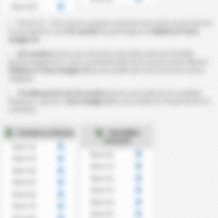
Over 13.5
Più di 7,5 ~ 13,5 Corner vengono calcolati sul totale corner battuti
in una partita a cui
CD Lourdes
ha partecipato al
2020/21 di Terza
Gruppo 15
CD Lourdes
mostra una statistica che indica che nel ?% delle
partite disputate si sono accumulati più di 9.5 corner totali. Mentre
2020/21 of Terza Gruppo 15
ha una media del ?% di oltre 9.5 corner
eseguiti.
?% delle partite di CD Lourdes
hanno avuto più di 3,5 cartellini.
Rispetto a questo,
Terza Gruppo 15
ha una media di ?% per Più di 3,5
cartellini.
Corners a favore
Cartellini
ricevuti
Over 2.5
Over 0.5
Over 3.5
Over 1.5
Over 4.5
Over 2.5
Over 5.5
Over 3.5
Over 6.5
Over 4.5
Over 7.5
Over 5.5