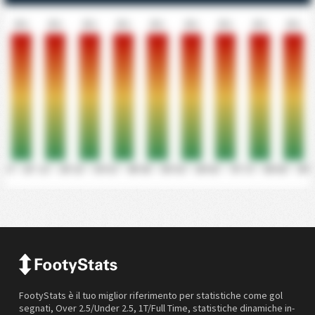
0%
0%
0%
0%
0%
0%
0%
0%
0%
0' - 10'
11' - 20'
21' - 30'
31' - 40'
41' - 50'
51' - 60'
61' - 70'
71' - 80'
81' - 90'
FootyStats è il tuo miglior riferimento per statistiche come gol
segnati, Over 2.5/Under 2.5, 1T/Full Time, statistiche dinamiche in-