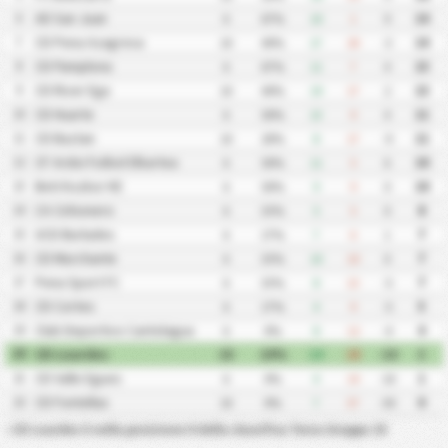
AD San Juan
6
6
67%
10
1
9
14
CD Pena Azagresa
7
10
40%
17
20
-3
14
CD Pamplona
8
6
67%
11
7
4
13
CD River Ega
9
10
40%
19
17
2
13
CD Huarte
10
6
50%
13
9
4
11
CD Baztan
11
10
20%
8
17
-9
11
CF Ardoi Futbol Elkartea
12
6
50%
11
5
6
10
Beti Kozkor KE
13
6
50%
9
9
0
10
CA Cirbonero
14
6
33%
5
5
0
8
UCD Burlades
15
6
17%
7
6
1
7
CD Murchante
16
6
33%
10
10
0
7
Pena Sport FC
17
6
33%
8
13
-5
7
CD Cortes
18
6
17%
4
9
-5
5
Club Deportivo Cantolagua
19
6
0%
8
12
-4
4
CD Lourdes
20
10
10%
14
28
-14
3
CD Valle Egues
21
6
0%
4
14
-10
1
CD Fontellas
22
10
0%
7
37
-30
0
•
CD Lourdes è nella posizione 0 della classifica Terza Gruppo 15