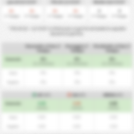
piu di 0.5 1T/2T
Più di 1.5 1T/2T
Media Gol 1T/2T
0
0
0
0
0
0
%
%
%
%
1° Tempo
2° Tempo
1° Tempo
2° Tempo
1° Tempo
2° Tempo
* Più di 0,5 - 1,5 1T/2T si riferiscono ai gol di entrambe le squadre
durante la partita.
Vincendo a Fine 1°
Pareggio 1°
Perdendo a Fine 1°
Tempo
Tempo
Tempo
0%
0%
0%
Generale
(0 / 30 Partite)
(0 / 30 Partite)
(0 / 30 Partite)
0%
0%
0%
Casa
0%
0%
0%
Ospite
GF
(HT)
GA
(HT)
MEDIA
(HT)
0.00
0.00
0.00
Generale
/ Partite
/ Partite
/ Partite
0.00
0.00
0.00
Casa
0.00
0.00
0.00
Ospite