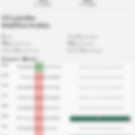
1° Tempo
2° Tempo
CD Lourdes
Analitica In-play
0
0
min
Max
gol dopo
0%
0%
gol prima
gol dopo
0
0
MEDIA
gol prima
MEDIA
gol dopo
Segnato
|
Subiti
26/6
4 - 1
*Tempistica Gol non disponibile
CD Lourdes
UDC Txantrea
19/6
1 - 0
*Tempistica Gol non disponibile
CD Subiza
CD Lourdes
12/6
2 - 3
*Tempistica Gol non disponibile
CD Lourdes
CD River Ega
5/6
4 - 2
*Tempistica Gol non disponibile
CD Beti Onak
CD Lourdes
29/5
1 - 3
*Tempistica Gol non disponibile
CD Lourdes
CD Corellano
22/5
4 - 2
UDC Txantrea
CD Lourdes
HT
FT
8/5
0 - 1
*Tempistica Gol non disponibile
CD Lourdes
CD Subiza