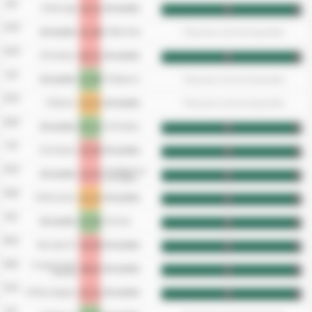
2/5
2 - 1
CD River Ega
CD Lourdes
HT
FT
17/4
1 - 4
*Tempistica Gol non disponibile
CD Lourdes
CD Beti Onak
11/4
5 - 1
CD Corellano
CD Lourdes
HT
FT
1/4
1 - 0
*Tempistica Gol non disponibile
CD Lourdes
FC Bidezarra
27/3
1 - 1
*Tempistica Gol non disponibile
CD Baztan
CD Lourdes
13/3
3 - 1
CD Lourdes
CD Fontellas
HT
FT
7/3
2 - 0
CA Cirbonero
CD Lourdes
HT
FT
27/2
Club Deportivo
1 - 3
CD Lourdes
HT
FT
Cantolagua
14/2
1 - 1
CD Murchante
CD Lourdes
HT
FT
6/2
1 - 0
CD Lourdes
CD Cortes
HT
FT
31/1
2 - 0
Pena Sport FC
CD Lourdes
HT
FT
23/1
CF Ardoi Futbol
4 - 3
CD Lourdes
HT
FT
Elkartea
17/1
3 - 1
CD Pena Azagresa
CD Lourdes
HT
FT
3/1