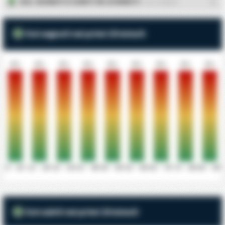
GOL SEGNATI E SUBITI IN 10 MINUTI
- CD LOURDES
Gol segnati nei primi 10 minuti
0%
0%
0%
0%
0%
0%
0%
0%
0%
0' - 10'
11' - 20'
21' - 30'
31' - 40'
41' - 50'
51' - 60'
61' - 70'
71' - 80'
81' - 90'
Gol subiti nei primi 10 minuti