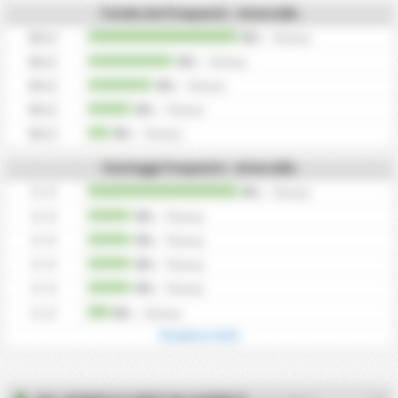
Totale Gol frequenti - Intervallo
0
Gol
0%
/
0
tempi
0
Gol
0%
/
0
tempi
0
Gol
0%
/
0
tempi
0
Gol
0%
/
0
tempi
0
Gol
0%
/
0
tempi
Punteggi frequenti - Intervallo
0 - 0
0%
/
0
tempi
0 - 0
0%
/
0
tempi
0 - 0
0%
/
0
tempi
0 - 0
0%
/
0
tempi
0 - 0
0%
/
0
tempi
0 - 0
0%
/
0
tempi
Visualizza tutto