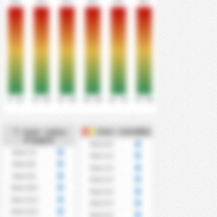
0%
0%
0%
0%
0%
0%
0' - 15'
16' - 30'
31' - 45'
46' - 60'
61' - 75'
76' - 90'
Over - Cartellini
Over - Calcio
d'angolo
Over 0.5
Over 7.5
Over 1.5
Over 8.5
Over 2.5
Over 9.5
Over 3.5
Over 10.5
Over 4.5
Over 11.5
Over 5.5
Over 12.5
Over 6.5