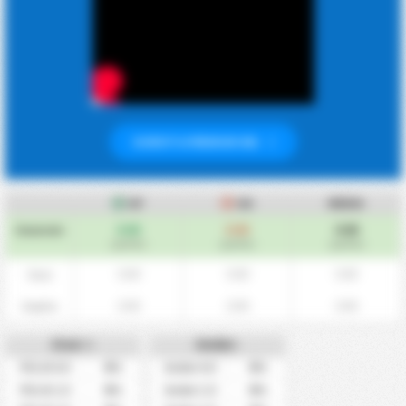
ISCRIVITI A PREMIUM ORA
GF
GA
MEDIA
0.00
0.00
0.00
Generale
/partita
/partita
/partita
0.00
0.00
0.00
Casa
0.00
0.00
0.00
Ospite
Over +
Under-
0%
0%
Più di 0.5
Under 0.5
0%
0%
Più di 1.5
Under 1.5