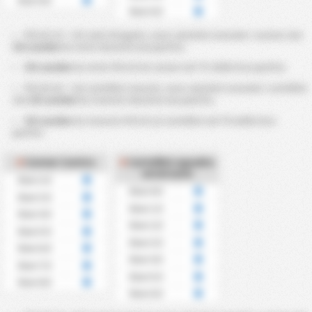
Over 8.5
Over 6.5
Più di 2.5 ~ 8.5 calci d’angolo, sono calcolati secondo i corners che
CD Lourdes
ha vinto durante una partita.
CD Lourdes
ha vinto Più di 4,5 corner nel ?％ delle loro partite.
Più di 0,5 ~ 6,5 cartellini ricevuti, sono calcolati secondo i cartellini
che
CD Lourdes
ha ricevuto durante una partita.
CD Lourdes
ha ricevuto Più di 2,5 cartellini nel ?% delle loro
partite.
Corner Contro
Cartellini squadra
avversaria
Over 2.5
Over 0.5
Over 3.5
Over 1.5
Over 4.5
Over 2.5
Over 5.5
Over 3.5
Over 6.5
Over 4.5
Over 7.5
Over 5.5
Over 8.5
Over 6.5