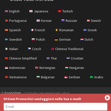
English
Japanese
Turkish
Portuguese
Korean
Russian
Danish
Spanish
French
Romanian
Greek
Swedish
Polish
German
Dutch
Italian
Czech
Chinese Traditional
Chinese Simplified
Thai
Croatian
Indonesian
Norwegian
Hungarian
Vietnamese
Bulgarian
Serbian
Arabic
©
FootyStats
- Costruito con amore per calcio
Ottieni Pronostici vantaggiosi nella tua e-mail!
Contatti
Chi siamo
Aiuto
Politica sulla privacy