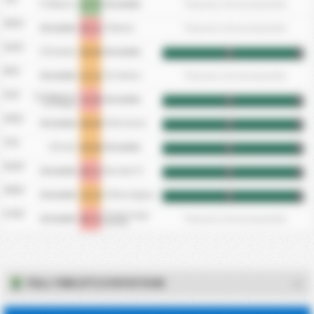
1 - 3
*Tempistica Gol non disponibile
FC Bidezarra
CD Lourdes
19/12
0 - 1
*Tempistica Gol non disponibile
CD Lourdes
CD Baztan
12/12
0 - 0
CD Fontellas
CD Lourdes
HT
FT
8/12
1 - 1
*Tempistica Gol non disponibile
CD Lourdes
CA Cirbonero
3/12
Club Deportivo
2 - 0
CD Lourdes
HT
FT
Cantolagua
14/11
0 - 0
CD Lourdes
CD Murchante
HT
FT
7/11
0 - 0
CD Cortes
CD Lourdes
HT
FT
31/10
0 - 1
CD Lourdes
Pena Sport FC
HT
FT
24/10
2 - 2
CD Lourdes
CD Pena Azagresa
HT
FT
17/10
CF Ardoi Futbol
0 - 1
*Tempistica Gol non disponibile
CD Lourdes
Elkartea
FULL-TIME (FT) STATISTICHE