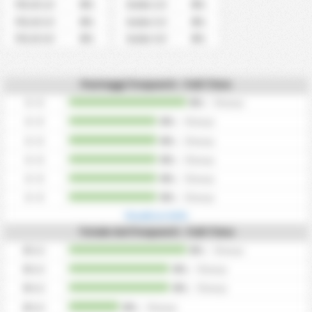
0%
0%
Più di 2.5
Under 2.5
0%
0%
Più di 3.5
Under 3.5
0%
0%
Più di 4.5
Under 4.5
Punteggi frequenti - Full-Time
0 - 0
0%
/
0
tempi
0 - 0
0%
/
0
tempi
0 - 0
0%
/
0
tempi
0 - 0
0%
/
0
tempi
0 - 0
0%
/
0
tempi
0 - 0
0%
/
0
tempi
Visualizza tutto
Totale Gol frequenti - Full-Time
0
Gol
0%
/
0
tempi
0
Gol
0%
/
0
tempi
0
Gol
0%
/
0
tempi
0
Gol
0%
/
0
tempi