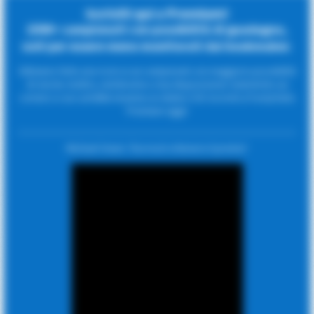
Iscriviti qui a Premium!
1500+ campionati con possibilità di guadagno,
noti per essere meno monitorati dai bookmaker.
Abbiamo fatto una ricerca sui campionati con maggiore possibilità
di vincita. Inoltre, metteremo a tua disposizione statistiche sui
corners e sui cartellini insieme ai relativi CSV. Iscriviti a FootyStats
Premium oggi!
Michael Owen: 'Dovresti ottenere il premio'.