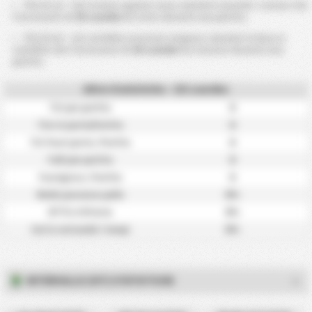
Più di 2,5 ~ 8,5 Corners against sono calcolati secondo i corners che
l'avversario di
CD Lourdes
ha vinto durante una partita.
Più di 0,5 ~ 6,5 cartellini avversari vengono calcolati in base ai
cartellini che l'avversario di
CD Lourdes
ha ricevuto durante una
partita.
Altre Statistiche - CD Lourdes
0
Tiri per partita
0
Tiro in porta/Partita
0
Tiri fuori porta / Partita
0
Falli per partita
0
Fuorigioco / Partita
0%
Media possesso palla
0%
BTTS e Vittoria
0%
Gol in entrambi i tempi
INTERVALLO (HT) STATISTICHE