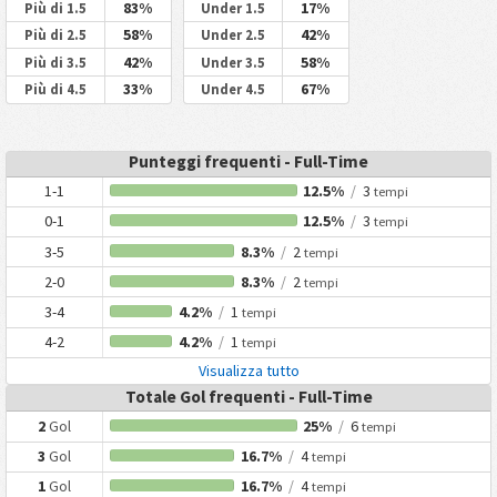
83%
17%
Più di 1.5
Under 1.5
58%
42%
Più di 2.5
Under 2.5
42%
58%
Più di 3.5
Under 3.5
33%
67%
Più di 4.5
Under 4.5
Punteggi frequenti - Full-Time
1-1
12.5%
/
3
tempi
0-1
12.5%
/
3
tempi
3-5
8.3%
/
2
tempi
2-0
8.3%
/
2
tempi
3-4
4.2%
/
1
tempi
4-2
4.2%
/
1
tempi
Visualizza tutto
Totale Gol frequenti - Full-Time
2
Gol
25%
/
6
tempi
3
Gol
16.7%
/
4
tempi
1
Gol
16.7%
/
4
tempi