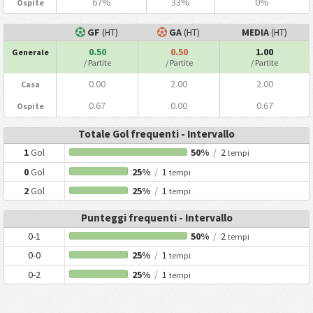
67%
33%
0%
Ospite
GF
(HT)
GA
(HT)
MEDIA
(HT)
0.50
0.50
1.00
Generale
/ Partite
/ Partite
/ Partite
0.00
2.00
2.00
Casa
0.67
0.00
0.67
Ospite
Totale Gol frequenti - Intervallo
1
Gol
50%
/
2
tempi
0
Gol
25%
/
1
tempi
2
Gol
25%
/
1
tempi
Punteggi frequenti - Intervallo
0-1
50%
/
2
tempi
0-0
25%
/
1
tempi
0-2
25%
/
1
tempi