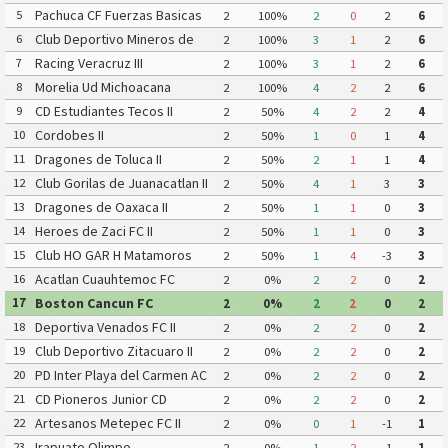
Pachuca CF Fuerzas Basicas
5
2
100%
2
0
2
6
Pachuca CF III
Club Deportivo Mineros de
6
2
100%
3
1
2
6
Zacatecas II
Racing Veracruz III
7
2
100%
3
1
2
6
Morelia Ud Michoacana
8
2
100%
4
2
2
6
CD Estudiantes Tecos II
9
2
50%
4
2
2
4
Cordobes II
10
2
50%
1
0
1
4
Dragones de Toluca II
11
2
50%
2
1
1
4
Club Gorilas de Juanacatlan II
12
2
50%
4
1
3
3
Dragones de Oaxaca II
13
2
50%
1
1
0
3
Heroes de Zaci FC II
14
2
50%
1
1
0
3
Club HO GAR H Matamoros
15
2
50%
1
4
-3
3
Gavilanes FC Matamoros II
Acatlan Cuauhtemoc FC
16
2
0%
2
2
0
2
Boston Cancun FC
17
2
0%
2
2
0
2
Deportiva Venados FC II
18
2
0%
2
2
0
2
Club Deportivo Zitacuaro II
19
2
0%
2
2
0
2
PD Inter Playa del Carmen AC
20
2
0%
2
2
0
2
II
CD Pioneros Junior CD
21
2
0%
2
2
0
2
Pioneros de Cancun II
Artesanos Metepec FC II
22
2
0%
0
1
-1
1
Irapuato Olimpo
23
2
0%
1
2
-1
1