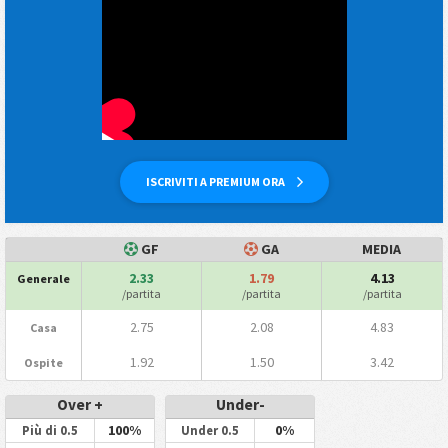
ISCRIVITI A PREMIUM ORA
GF
GA
MEDIA
2.33
1.79
4.13
Generale
/partita
/partita
/partita
2.75
2.08
4.83
Casa
1.92
1.50
3.42
Ospite
Over +
Under-
100%
0%
Più di 0.5
Under 0.5