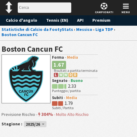
CAMPIONATI
MENU
Calcio d'angolo
Tennis (EN)
API
Premium
Statistiche di Calcio da FootyStats
›
Messico
›
Liga TDP
›
Pronostico
Boston Cancun FC
Boston Cancun FC
Forma
-
Media
1.67
Risultati a partita terminata
L
W
W
D
D
Segnato
-
Buono
2.33
Punteggio / partita
Subiti
-
Media
1.79
Subiti / Partita
304%
Previsione Rischio -
-
Molto Alto Rischio
Stagione :
2025/26