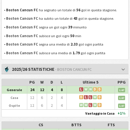
56
•
Boston Cancun FC
ha segnato un totale di
gol in questa stagione.
43
•
Boston Cancun FC
ha subito un totale di
gol in questa stagione.
39
•
Boston Cancun FC
segna un gol ogni
minunto
50
•
Boston Cancun FC
subisce un gol ogni
min
2.33
•
Boston Cancun FC
segna una media di
gol ogni partita
1.79
•
Boston Cancun FC
subisce una media di
gol ogni partita
2025/26 STATISTICHE
- BOSTON CANCUN FC
PG
W
D
L
Ultime 5
PPG
24
12
4
8
L
W
W
D
D
Generale
1.67
12
6
2
4
D
L
L
W
D
Casa
1.67
12
6
2
4
W
W
L
W
D
Ospite
1.67
+1%
Vantaggio in Casa
CS
BTTS
FTS