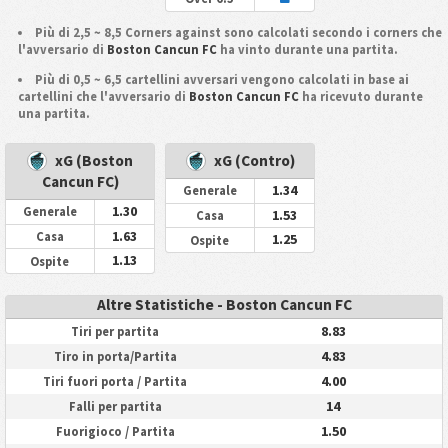
Più di 2,5 ~ 8,5 Corners against sono calcolati secondo i corners che
l'avversario di
Boston Cancun FC
ha vinto durante una partita.
Più di 0,5 ~ 6,5 cartellini avversari vengono calcolati in base ai
cartellini che l'avversario di
Boston Cancun FC
ha ricevuto durante
una partita.
xG (Boston
xG (Contro)
Cancun FC)
1.34
Generale
1.30
Generale
1.53
Casa
1.63
Casa
1.25
Ospite
1.13
Ospite
Altre Statistiche - Boston Cancun FC
8.83
Tiri per partita
4.83
Tiro in porta/Partita
4.00
Tiri fuori porta / Partita
14
Falli per partita
1.50
Fuorigioco / Partita