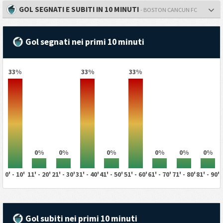
GOL SEGNATI E SUBITI IN 10 MINUTI
- BOSTON CANCUN FC
Gol segnati nei primi 10 minuti
33%
33%
33%
0%
0%
0%
0%
0%
0%
0' - 10'
11' - 20'
21' - 30'
31' - 40'
41' - 50'
51' - 60'
61' - 70'
71' - 80'
81' - 90'
Gol subiti nei primi 10 minuti