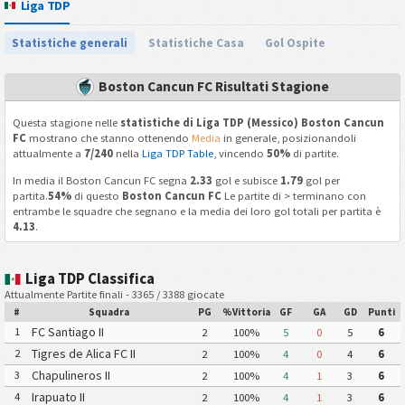
Liga TDP
Statistiche generali
Statistiche Casa
Gol Ospite
Boston Cancun FC Risultati Stagione
Questa stagione nelle
statistiche di Liga TDP (Messico) Boston Cancun
FC
mostrano che stanno ottenendo
Media
in generale, posizionandoli
attualmente a
7/240
nella
Liga TDP Table
, vincendo
50%
di partite.
In media il Boston Cancun FC segna
2.33
gol e subisce
1.79
gol per
partita.
54%
di questo
Boston Cancun FC
Le partite di > terminano con
entrambe le squadre che segnano e la media dei loro gol totali per partita è
4.13
.
Liga TDP Classifica
Attualmente Partite finali - 3365 / 3388 giocate
#
Squadra
PG
%Vittoria
GF
GA
GD
Punti
FC Santiago II
1
2
100%
5
0
5
6
Tigres de Alica FC II
2
2
100%
4
0
4
6
Chapulineros II
3
2
100%
4
1
3
6
Irapuato II
4
2
100%
4
1
3
6