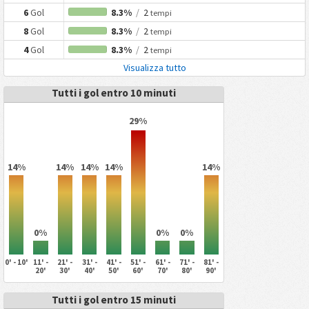
6
Gol
8.3%
/
2
tempi
8
Gol
8.3%
/
2
tempi
4
Gol
8.3%
/
2
tempi
Visualizza tutto
Tutti i gol entro 10 minuti
29%
14%
14%
14%
14%
14%
0%
0%
0%
0' - 10'
11' -
21' -
31' -
41' -
51' -
61' -
71' -
81' -
20'
30'
40'
50'
60'
70'
80'
90'
Tutti i gol entro 15 minuti