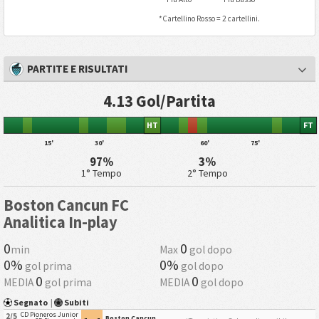
*Cartellino Rosso = 2 cartellini.
PARTITE E RISULTATI
4.13 Gol/Partita
HT
FT
15'
30'
60'
75'
97%
3%
1° Tempo
2° Tempo
Boston Cancun FC
Analitica In-play
0
0
min
Max
gol dopo
0%
0%
gol prima
gol dopo
0
0
MEDIA
gol prima
MEDIA
gol dopo
Segnato
|
Subiti
CD Pioneros Junior
2/5
Boston Cancun