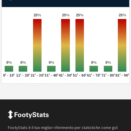
25%
25%
25%
25%
0%
0%
0%
0%
0%
0' - 10'
11' - 20'
21' - 30'
31' - 40'
41' - 50'
51' - 60'
61' - 70'
71' - 80'
81' - 90'
FootyStats è il tuo miglior riferimento per statistiche come gol