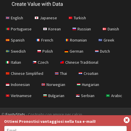
English
Japanese
Turkish
Portuguese
Korean
Russian
Danish
Spanish
French
Romanian
Greek
Swedish
Polish
German
Dutch
Italian
Czech
Chinese Traditional
Chinese Simplified
Thai
Croatian
Indonesian
Norwegian
Hungarian
Vietnamese
Bulgarian
Serbian
Arabic
©
FootyStats
- Costruito con amore per calcio
Ottieni Pronostici vantaggiosi nella tua e-mail!
Contatti
Chi siamo
Aiuto
Politica sulla privacy