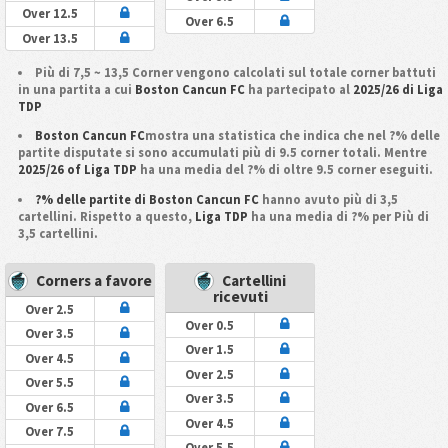
Over 12.5
Over 6.5
Over 13.5
Più di 7,5 ~ 13,5 Corner vengono calcolati sul totale corner battuti
in una partita a cui
Boston Cancun FC
ha partecipato al
2025/26 di Liga
TDP
Boston Cancun FC
mostra una statistica che indica che nel ?% delle
partite disputate si sono accumulati più di 9.5 corner totali. Mentre
2025/26 of Liga TDP
ha una media del ?% di oltre 9.5 corner eseguiti.
?% delle partite di Boston Cancun FC
hanno avuto più di 3,5
cartellini. Rispetto a questo,
Liga TDP
ha una media di ?% per Più di
3,5 cartellini.
Corners a favore
Cartellini
ricevuti
Over 2.5
Over 0.5
Over 3.5
Over 1.5
Over 4.5
Over 2.5
Over 5.5
Over 3.5
Over 6.5
Over 4.5
Over 7.5
Over 5.5