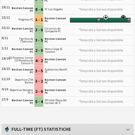
FC
29/11
Boston Cancun
8 - 6
*Tempistica Gol non disponibile
FC Los Angeles
FC
22/11
Boston Cancun
1 - 1
Progreso FC
HT
FT
FC
15/11
Boston Cancun
Corsarios de
3 - 0
*Tempistica Gol non disponibile
FC
Campeche FC
8/11
Tigrillos de
Boston Cancun
3 - 5
*Tempistica Gol non disponibile
Chetumal
FC
1/11
Boston Cancun
Mons Calpe SC
2 - 0
*Tempistica Gol non disponibile
FC
Yucatan
CD Pioneros Junior
24/10
Boston Cancun
4 - 2
*Tempistica Gol non disponibile
CD Pioneros de
FC
Cancun II
18/10
Boston Cancun
Ejidatarios Bonfil
3 - 5
*Tempistica Gol non disponibile
FC
FC
11/10
Deportivo CTM
Boston Cancun
3 - 2
*Tempistica Gol non disponibile
Buhos
FC
4/10
Deportiva Venados
Boston Cancun
2 - 0
*Tempistica Gol non disponibile
FC II
FC
27/9
Boston Cancun
PD Inter Playa del
5 - 4
*Tempistica Gol non disponibile
FC
Carmen AC II
FULL-TIME (FT) STATISTICHE