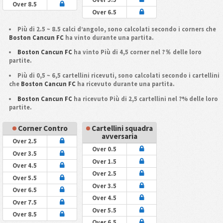
Over 8.5
Over 6.5
Più di 2.5 ~ 8.5 calci d’angolo, sono calcolati secondo i corners che
Boston Cancun FC
ha vinto durante una partita.
Boston Cancun FC
ha vinto Più di 4,5 corner nel ?％ delle loro
partite.
Più di 0,5 ~ 6,5 cartellini ricevuti, sono calcolati secondo i cartellini
che
Boston Cancun FC
ha ricevuto durante una partita.
Boston Cancun FC
ha ricevuto Più di 2,5 cartellini nel ?% delle loro
partite.
Corner Contro
Cartellini squadra
avversaria
Over 2.5
Over 0.5
Over 3.5
Over 1.5
Over 4.5
Over 2.5
Over 5.5
Over 3.5
Over 6.5
Over 4.5
Over 7.5
Over 5.5
Over 8.5
Over 6.5