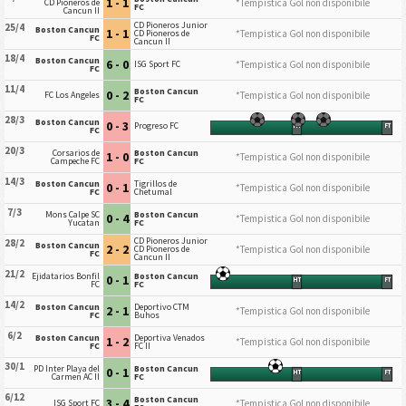
1 - 1
*Tempistica Gol non disponibile
CD Pioneros de
FC
Cancun II
CD Pioneros Junior
25/4
Boston Cancun
1 - 1
*Tempistica Gol non disponibile
CD Pioneros de
FC
Cancun II
18/4
Boston Cancun
6 - 0
*Tempistica Gol non disponibile
ISG Sport FC
FC
11/4
Boston Cancun
0 - 2
*Tempistica Gol non disponibile
FC Los Angeles
FC
28/3
Boston Cancun
0 - 3
Progreso FC
HT
FT
FC
20/3
Corsarios de
Boston Cancun
1 - 0
*Tempistica Gol non disponibile
Campeche FC
FC
14/3
Boston Cancun
Tigrillos de
0 - 1
*Tempistica Gol non disponibile
FC
Chetumal
7/3
Mons Calpe SC
Boston Cancun
0 - 4
*Tempistica Gol non disponibile
Yucatan
FC
CD Pioneros Junior
28/2
Boston Cancun
2 - 2
*Tempistica Gol non disponibile
CD Pioneros de
FC
Cancun II
21/2
Ejidatarios Bonfil
Boston Cancun
0 - 1
HT
FT
FC
FC
14/2
Boston Cancun
Deportivo CTM
2 - 1
*Tempistica Gol non disponibile
FC
Buhos
6/2
Boston Cancun
Deportiva Venados
1 - 2
*Tempistica Gol non disponibile
FC
FC II
30/1
PD Inter Playa del
Boston Cancun
0 - 1
HT
FT
Carmen AC II
FC
6/12
Boston Cancun
3 - 4
*Tempistica Gol non disponibile
ISG Sport FC