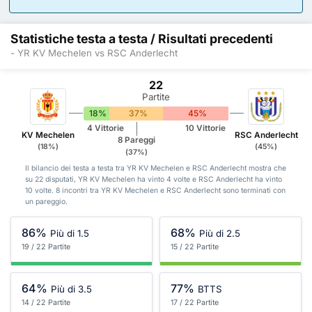
Statistiche testa a testa / Risultati precedenti
- YR KV Mechelen vs RSC Anderlecht
22
Partite
18%
37%
45%
4 Vittorie
10 Vittorie
KV Mechelen
RSC Anderlecht
8 Pareggi
(18%)
(45%)
(37%)
Il bilancio dei testa a testa tra YR KV Mechelen e RSC Anderlecht mostra che
su 22 disputati, YR KV Mechelen ha vinto 4 volte e RSC Anderlecht ha vinto
10 volte. 8 incontri tra YR KV Mechelen e RSC Anderlecht sono terminati con
un pareggio.
86%
68%
Più di 1.5
Più di 2.5
19 / 22 Partite
15 / 22 Partite
64%
77%
Più di 3.5
BTTS
14 / 22 Partite
17 / 22 Partite