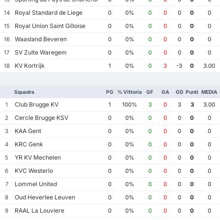
Royal Standard de Liege
14
0
0%
0
0
0
0
0
Royal Union Saint Gilloise
15
0
0%
0
0
0
0
0
Waasland Beveren
16
0
0%
0
0
0
0
0
SV Zulte Waregem
17
0
0%
0
0
0
0
0
KV Kortrijk
18
1
0%
0
3
-3
0
3.00
Squadra
PG
% Vittoria
GF
GA
GD
Punti
MEDIA
Club Brugge KV
1
1
100%
3
0
3
3
3.00
Cercle Brugge KSV
2
0
0%
0
0
0
0
0
KAA Gent
3
0
0%
0
0
0
0
0
KRC Genk
4
0
0%
0
0
0
0
0
YR KV Mechelen
5
0
0%
0
0
0
0
0
KVC Westerlo
6
0
0%
0
0
0
0
0
Lommel United
7
0
0%
0
0
0
0
0
Oud Heverlee Leuven
8
0
0%
0
0
0
0
0
RAAL La Louviere
9
0
0%
0
0
0
0
0