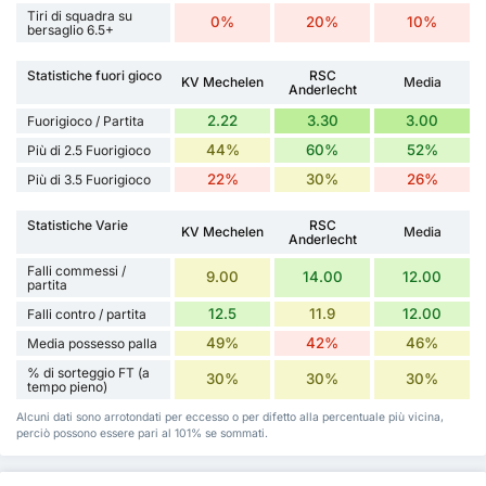
Tiri di squadra su
0%
20%
10%
bersaglio 6.5+
Statistiche fuori gioco
RSC
KV Mechelen
Media
Anderlecht
2.22
3.30
3.00
Fuorigioco / Partita
44%
60%
52%
Più di 2.5 Fuorigioco
22%
30%
26%
Più di 3.5 Fuorigioco
Statistiche Varie
RSC
KV Mechelen
Media
Anderlecht
Falli commessi /
9.00
14.00
12.00
partita
12.5
11.9
12.00
Falli contro / partita
49%
42%
46%
Media possesso palla
% di sorteggio FT (a
30%
30%
30%
tempo pieno)
Alcuni dati sono arrotondati per eccesso o per difetto alla percentuale più vicina,
perciò possono essere pari al 101% se sommati.