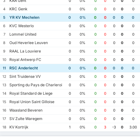
KAA Gent
3
0
0%
0
0
0
0
0
KRC Genk
4
0
0%
0
0
0
0
0
YR KV Mechelen
5
0
0%
0
0
0
0
0
KVC Westerlo
6
0
0%
0
0
0
0
0
Lommel United
7
0
0%
0
0
0
0
0
Oud Heverlee Leuven
8
0
0%
0
0
0
0
0
RAAL La Louviere
9
0
0%
0
0
0
0
0
Royal Antwerp FC
10
0
0%
0
0
0
0
0
RSC Anderlecht
11
0
0%
0
0
0
0
0
Sint Truidense VV
12
0
0%
0
0
0
0
0
Sporting du Pays de Charleroi
13
0
0%
0
0
0
0
0
Royal Standard de Liege
14
0
0%
0
0
0
0
0
Royal Union Saint Gilloise
15
0
0%
0
0
0
0
0
Waasland Beveren
16
0
0%
0
0
0
0
0
SV Zulte Waregem
17
0
0%
0
0
0
0
0
KV Kortrijk
18
1
0%
0
3
-3
0
3.00