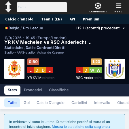
CAMPIONATI
MENU
Calcio d'angolo
Tennis (EN)
API
Premium
/
Pro League
H2H (scontri) precedenti
Belgio
Pronostico
11/9/2026 - 19:45 (Europe/London)
YR KV Mechelen vs RSC Anderlecht
Statistiche, Dati e Confronti Diretti
Stadio -
AFAS-stadion Achter de Kazerne
0.60
1.20
L
D
D
L
L
D
W
W
YR KV Mechelen
RSC Anderlecht
Stats
Pronostici
Classifiche
Tutte
Gol
Calcio D'angolo
Cartellini
Intervallo
Giocat
In evidenza vi sono le ultime 10 statistiche perché si tratta di un
incontro di inizio stagione.
Mostra le statistiche della stagione