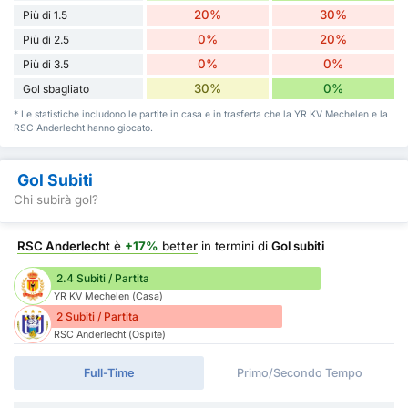
20%
30%
Più di 1.5
0%
20%
Più di 2.5
0%
0%
Più di 3.5
30%
0%
Gol sbagliato
* Le statistiche includono le partite in casa e in trasferta che la YR KV Mechelen e la
RSC Anderlecht hanno giocato.
Gol Subiti
Chi subirà gol?
RSC Anderlecht
è
+17%
better
in termini di
Gol subiti
2.4 Subiti / Partita
YR KV Mechelen (Casa)
2 Subiti / Partita
RSC Anderlecht (Ospite)
Full-Time
Primo/Secondo Tempo