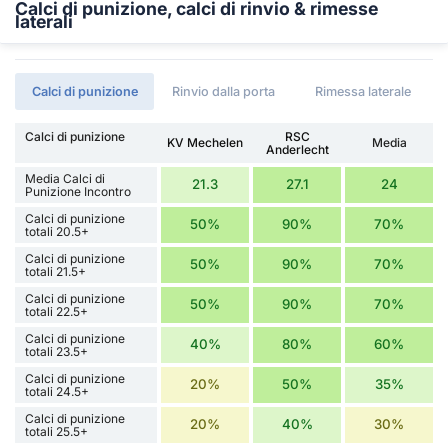
Calci di punizione, calci di rinvio & rimesse
laterali
Calci di punizione
Rinvio dalla porta
Rimessa laterale
Calci di punizione
RSC
KV Mechelen
Media
Anderlecht
Media Calci di
21.3
27.1
24
Punizione Incontro
Calci di punizione
50%
90%
70%
totali 20.5+
Calci di punizione
50%
90%
70%
totali 21.5+
Calci di punizione
50%
90%
70%
totali 22.5+
Calci di punizione
40%
80%
60%
totali 23.5+
Calci di punizione
20%
50%
35%
totali 24.5+
Calci di punizione
20%
40%
30%
totali 25.5+