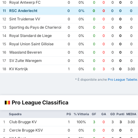
Royal Antwerp FC
10
0
0%
0
0
0
0
0
RSC Anderlecht
11
0
0%
0
0
0
0
0
Sint Truidense VV
12
0
0%
0
0
0
0
0
Sporting du Pays de Charleroi
13
0
0%
0
0
0
0
0
Royal Standard de Liege
14
0
0%
0
0
0
0
0
Royal Union Saint Gilloise
15
0
0%
0
0
0
0
0
Waasland Beveren
16
0
0%
0
0
0
0
0
SV Zulte Waregem
17
0
0%
0
0
0
0
0
KV Kortrijk
18
1
0%
0
3
-3
0
3.00
* È disponibile anche
Pro League Tabelle
.
Pro League Classifica
Squadra
PG
% Vittoria
GF
GA
GD
Punti
MEDIA
Club Brugge KV
1
1
100%
3
0
3
3
3.00
Cercle Brugge KSV
2
0
0%
0
0
0
0
0