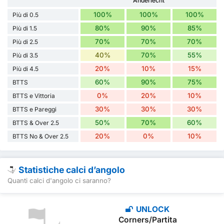
Anderlecht
100%
100%
100%
Più di 0.5
80%
90%
85%
Più di 1.5
70%
70%
70%
Più di 2.5
40%
70%
55%
Più di 3.5
20%
10%
15%
Più di 4.5
60%
90%
75%
BTTS
0%
20%
10%
BTTS e Vittoria
30%
30%
30%
BTTS e Pareggi
50%
70%
60%
BTTS & Over 2.5
20%
0%
10%
BTTS No & Over 2.5
Statistiche calci d’angolo
Quanti calci d'angolo ci saranno?
UNLOCK
Corners/Partita