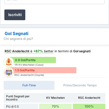
Iscriviti
Gol Segnati
Chi segnerà di più?
RSC Anderlecht
è
+67%
better
in termini di
Gol segnati
0.9 Gol/Partita
YR KV Mechelen (Casa)
1.5 Gol/Partita
RSC Anderlecht (Ospite)
Full-Time
Primo/Secondo Tempo
Punti Segnati per
KV Mechelen
RSC Anderlecht
Incontro
70%
100%
Più di 0.5