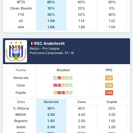
BTTS
60%
60%
60%
Clean Sheets
10%
20%
0%
FTS
30%
20%
40%
xG
1.08
1.14
1.02
xGA
1.64
1.69
1.59
RSC Anderlecht
Belgio - Pro League
Posizione Campionato.
11
/ 18
Forma
Risultati
PPG
Generale
1.20
W
L
D
W
W
Casa
1.40
L
L
D
W
W
Ospite
1.00
D
L
L
D
W
Stats
Generale
Casa
Ospite
% Vittoria
30%
40%
20%
MEDIA
3.50
4.00
3.00
Segnato
1.50
2.00
1.00
Subiti
2.00
2.00
2.00