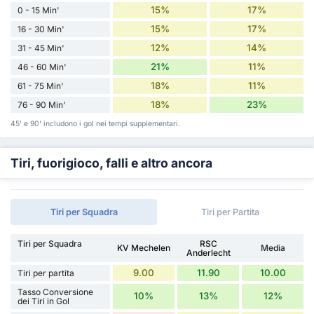
15%
17%
0 - 15 Min'
15%
17%
16 - 30 Min'
12%
14%
31 - 45 Min'
21%
11%
46 - 60 Min'
18%
11%
61 - 75 Min'
18%
23%
76 - 90 Min'
45' e 90' includono i gol nei tempi supplementari.
Tiri, fuorigioco, falli e altro ancora
Tiri per Squadra
Tiri per Partita
Tiri per Squadra
RSC
KV Mechelen
Media
Anderlecht
9.00
11.90
10.00
Tiri per partita
Tasso Conversione
10%
13%
12%
dei Tiri in Gol