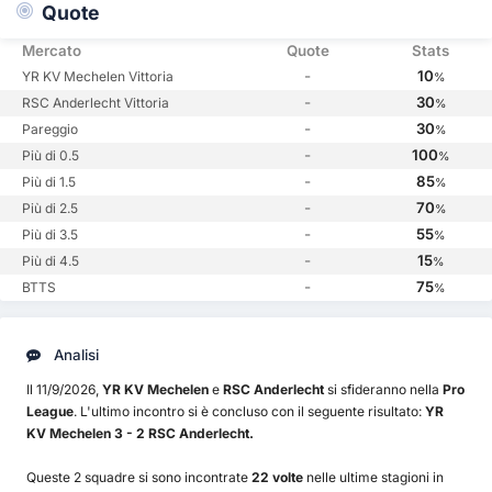
Quote
Mercato
Quote
Stats
-
10
YR KV Mechelen Vittoria
%
-
30
RSC Anderlecht Vittoria
%
-
30
Pareggio
%
-
100
Più di 0.5
%
-
85
Più di 1.5
%
-
70
Più di 2.5
%
-
55
Più di 3.5
%
-
15
Più di 4.5
%
-
75
BTTS
%
Analisi
Il 11/9/2026,
YR KV Mechelen
e
RSC Anderlecht
si sfideranno nella
Pro
League
. L'ultimo incontro si è concluso con il seguente risultato:
YR
KV Mechelen 3 - 2 RSC Anderlecht.
Queste 2 squadre si sono incontrate
22 volte
nelle ultime stagioni in