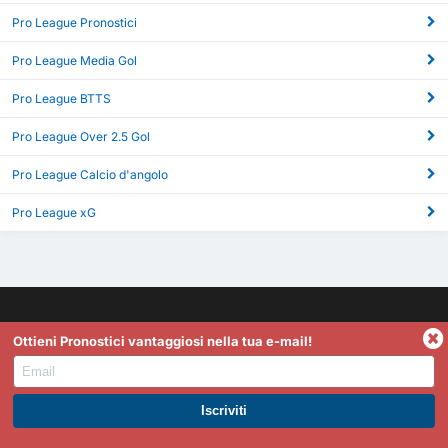
Pro League Pronostici
Pro League Media Gol
Pro League BTTS
Pro League Over 2.5 Gol
Pro League Calcio d'angolo
Pro League xG
Ottieni Pronostici vantaggiosi nella tua e-mail!
FootyStats è il tuo miglior riferimento per statistiche come
gol segnati, Over 2.5/Under 2.5, 1T/Full Time, statistiche
dinamiche in-play e altro ancora. Se hai domande, proposte
ISCRIVITI A PREMIUM. GUADAGNA SUBITO.
o feedback, non esitare a contattarci.