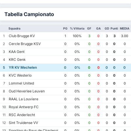
Tabella Campionato
Squadra
PG
% Vittoria
GF
GA
GD
Punti
MEDIA
Club Brugge KV
1
1
100%
3
0
3
3
3.00
Cercle Brugge KSV
2
0
0%
0
0
0
0
0
KAA Gent
3
0
0%
0
0
0
0
0
KRC Genk
4
0
0%
0
0
0
0
0
YR KV Mechelen
5
0
0%
0
0
0
0
0
KVC Westerlo
6
0
0%
0
0
0
0
0
Lommel United
7
0
0%
0
0
0
0
0
Oud Heverlee Leuven
8
0
0%
0
0
0
0
0
RAAL La Louviere
9
0
0%
0
0
0
0
0
Royal Antwerp FC
10
0
0%
0
0
0
0
0
RSC Anderlecht
11
0
0%
0
0
0
0
0
Sint Truidense VV
12
0
0%
0
0
0
0
0
Sporting du Pays de Charleroi
13
0
0%
0
0
0
0
0