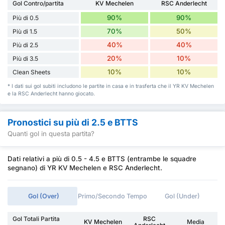
Gol Contro/partita
KV Mechelen
RSC Anderlecht
90%
90%
Più di 0.5
70%
50%
Più di 1.5
40%
40%
Più di 2.5
20%
10%
Più di 3.5
10%
10%
Clean Sheets
* I dati sui gol subiti includono le partite in casa e in trasferta che il YR KV Mechelen
e la RSC Anderlecht hanno giocato.
Pronostici su più di 2.5 e BTTS
Quanti gol in questa partita?
Dati relativi a più di 0.5 - 4.5 e BTTS (entrambe le squadre
segnano) di YR KV Mechelen e RSC Anderlecht.
Gol (Over)
Primo/Secondo Tempo
Gol (Under)
Gol Totali Partita
RSC
KV Mechelen
Media