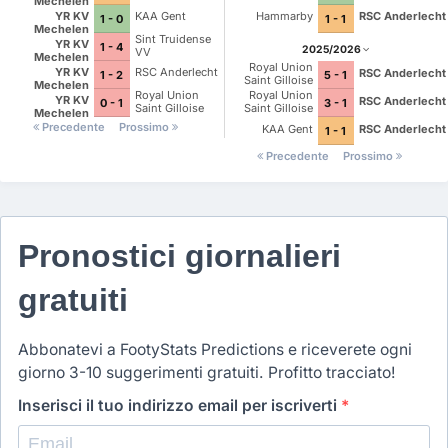
Mechelen
YR KV
KAA Gent
Hammarby
RSC Anderlecht
1 - 0
1 - 1
Mechelen
Sint Truidense
YR KV
1 - 4
2025/2026
VV
Mechelen
Royal Union
YR KV
RSC Anderlecht
RSC Anderlecht
1 - 2
5 - 1
Saint Gilloise
Mechelen
Royal Union
Royal Union
YR KV
RSC Anderlecht
0 - 1
3 - 1
Saint Gilloise
Saint Gilloise
Mechelen
Precedente
Prossimo
KAA Gent
RSC Anderlecht
1 - 1
Precedente
Prossimo
Pronostici giornalieri
gratuiti
Abbonatevi a FootyStats Predictions e riceverete ogni
giorno 3-10 suggerimenti gratuiti. Profitto tracciato!
Inserisci il tuo indirizzo email per iscriverti
*