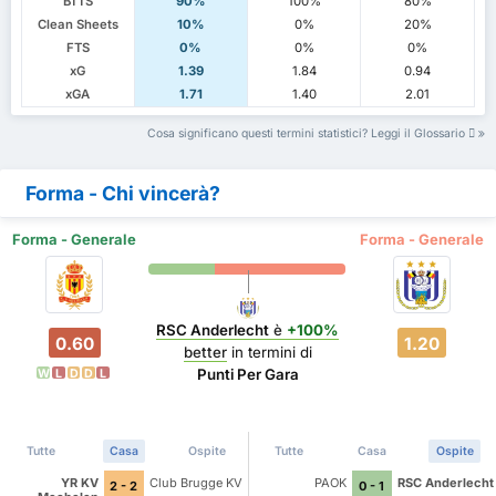
BTTS
90%
100%
80%
Clean Sheets
10%
0%
20%
FTS
0%
0%
0%
xG
1.39
1.84
0.94
xGA
1.71
1.40
2.01
Cosa significano questi termini statistici? Leggi il Glossario
Forma - Chi vincerà?
Forma - Generale
Forma - Generale
RSC Anderlecht
è
+100%
0.60
1.20
better
in termini di
Punti Per Gara
W
L
D
D
L
Tutte
Casa
Ospite
Tutte
Casa
Ospite
YR KV
Club Brugge KV
PAOK
RSC Anderlecht
2 - 2
0 - 1