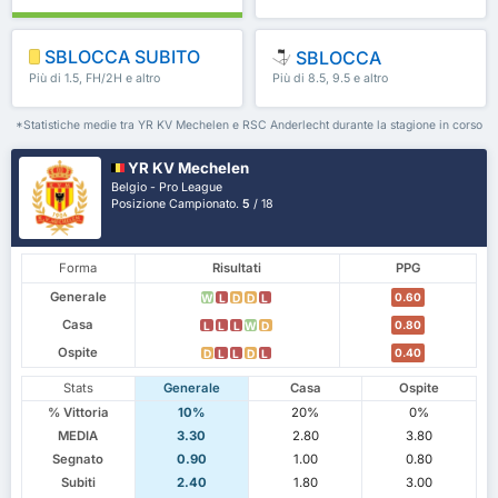
SBLOCCA SUBITO
SBLOCCA
Più di 1.5, FH/2H e altro
Più di 8.5, 9.5 e altro
ancora
ancora
*Statistiche medie tra YR KV Mechelen e RSC Anderlecht durante la stagione in corso
YR KV Mechelen
Belgio - Pro League
Posizione Campionato.
5
/ 18
Forma
Risultati
PPG
Generale
0.60
W
L
D
D
L
Casa
0.80
L
L
L
W
D
Ospite
0.40
D
L
L
D
L
Stats
Generale
Casa
Ospite
% Vittoria
10%
20%
0%
MEDIA
3.30
2.80
3.80
Segnato
0.90
1.00
0.80
Subiti
2.40
1.80
3.00