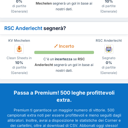
0%
10%
Mechelen
segnerà un gol in base ai
di partite
di partite
nostri dati.
(Generale)
(Generale)
RSC Anderlecht
segnerà?
KV Mechelen
RSC Anderlecht
Incerto
Clean Sheets in
Segnato
C'è un
incertezza
se
RSC
10%
0%
Anderlecht
segnerà un gol in base ai
di partite
di partite
nostri dati.
(Generale)
(Generale)
Passa a Premium! 500 leghe profittevoli
extra.
Premium ti garantisce un maggior numero di vittorie. 500
campionati extra noti per essere profittevoli e meno seguiti dagli
allibratori. Inoltre, avrai a disposizione le statistiche dei Corner e
dei cartellini, oltre al download di CSV. Abbonati oggi stesso!