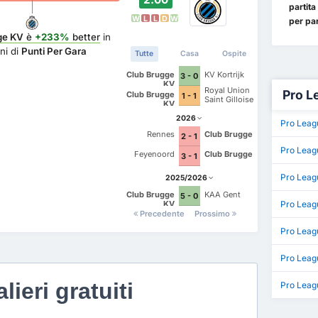
partita
W
L
L
D
W
per par
ge KV
è
+233%
better
in
ni di
Punti Per Gara
Tutte
Casa
Ospite
Club Brugge
KV Kortrijk
3 - 0
KV
Royal Union
Pro L
Club Brugge
1 - 1
Saint Gilloise
KV
2026
Pro Leag
Rennes
Club Brugge
2 - 1
Pro Leag
Feyenoord
Club Brugge
3 - 1
Pro Leag
2025/2026
Club Brugge
KAA Gent
5 - 0
KV
Pro Leag
Precedente
Prossimo
Pro Leag
Pro Leag
lieri gratuiti
Pro Leag