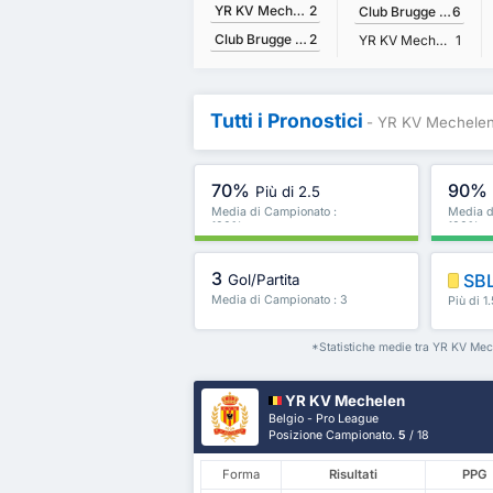
YR KV Mechelen
2
Club Brugge KV
6
Club Brugge KV
2
YR KV Mechelen
1
Tutti i Pronostici
- YR KV Mechelen
70%
90%
Più di 2.5
Media di Campionato :
Media d
100%
100%
3
SB
Gol/Partita
Media di Campionato : 3
Più di 1
ancora
*Statistiche medie tra YR KV Mec
YR KV Mechelen
Belgio - Pro League
Posizione Campionato.
5
/ 18
Forma
Risultati
PPG