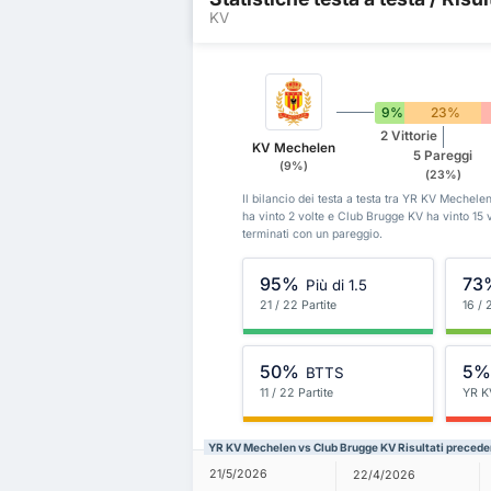
KV
9%
23%
2 Vittorie
KV Mechelen
5 Pareggi
(9%)
(23%)
Il bilancio dei testa a testa tra YR KV Meche
ha vinto 2 volte e Club Brugge KV ha vinto 15
terminati con un pareggio.
95%
73
Più di 1.5
21 / 22 Partite
16 / 
50%
5
BTTS
11 / 22 Partite
YR K
YR KV Mechelen vs Club Brugge KV Risultati precede
21/5/2026
22/4/2026