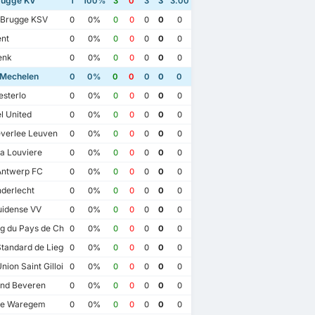
rugge KV
1
100%
3
0
3
3
3.00
 Brugge KSV
0
0%
0
0
0
0
0
nt
0
0%
0
0
0
0
0
enk
0
0%
0
0
0
0
0
Mechelen
0
0%
0
0
0
0
0
sterlo
0
0%
0
0
0
0
0
 United
0
0%
0
0
0
0
0
verlee Leuven
0
0%
0
0
0
0
0
a Louviere
0
0%
0
0
0
0
0
Antwerp FC
0
0%
0
0
0
0
0
derlecht
0
0%
0
0
0
0
0
uidense VV
0
0%
0
0
0
0
0
g du Pays de Charleroi
0
0%
0
0
0
0
0
tandard de Liege
0
0%
0
0
0
0
0
nion Saint Gilloise
0
0%
0
0
0
0
0
nd Beveren
0
0%
0
0
0
0
0
te Waregem
4
10/12/2023
30/7/2023
0
0%
0
0
0
0
0
2/4/2023