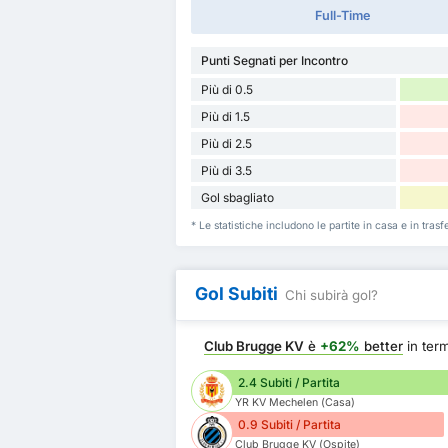
Full-Time
Punti Segnati per Incontro
Più di 0.5
Più di 1.5
Più di 2.5
Più di 3.5
Gol sbagliato
* Le statistiche includono le partite in casa e in tr
Gol Subiti
Chi subirà gol?
Club Brugge KV
è
+62%
better
in term
2.4 Subiti / Partita
YR KV Mechelen (Casa)
0.9 Subiti / Partita
Club Brugge KV (Ospite)