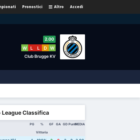
pionati
Pronostici
Altro
Accedi
2.00
W
L
L
D
W
Club Brugge KV
 League Classifica
PG
%
GF
GA
GD
Punti
MEDIA
Vittoria