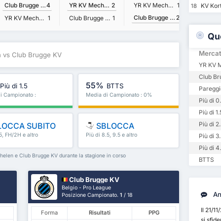
Club Brugge KV
4
YR KV Mechelen
2
YR KV Mechelen
1
KV Kort
18
Club Brugge KV
2
YR KV Mechelen
1
Club Brugge KV
1
Qu
Merca
 vs Club Brugge KV
YR KV M
Club Br
55%
Più di 1.5
BTTS
Pareggi
i Campionato :
Media di Campionato : 0%
Più di 0
Più di 1.
Più di 2
LOCCA SUBITO
SBLOCCA
.5, FH/2H e altro
Più di 8.5, 9.5 e altro
Più di 3
ancora
Più di 4
helen e Club Brugge KV durante la stagione in corso
BTTS
Club Brugge KV
Belgio - Pro League
Ana
Posizione Campionato.
1
/ 18
Il 21/1
Forma
Risultati
PPG
si sfid