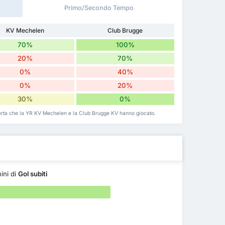
Primo/Secondo Tempo
KV Mechelen
Club Brugge
70%
100%
20%
70%
0%
40%
0%
20%
30%
0%
asferta che la YR KV Mechelen e la Club Brugge KV hanno giocato.
ini di
Gol subiti