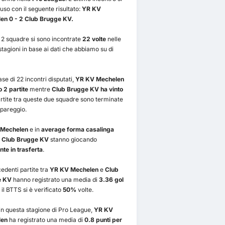
uso con il seguente risultato:
YR KV
en 0 - 2 Club Brugge KV.
2 squadre si sono incontrate
22 volte
nelle
stagioni in base ai dati che abbiamo su di
ase di 22 incontri disputati,
YR KV Mechelen
o 2 partite
mentre
Club Brugge KV ha vinto
artite tra queste due squadre sono terminate
pareggio.
 Mechelen
e in
average forma casalinga
e
Club Brugge KV
stanno giocando
nte in trasferta
.
edenti partite tra
YR KV Mechelen
e
Club
e KV
hanno registrato una media di
3.36 gol
il BTTS si è verificato
50%
volte.
in questa stagione di Pro League,
YR KV
len
ha registrato una media di
0.8 punti per