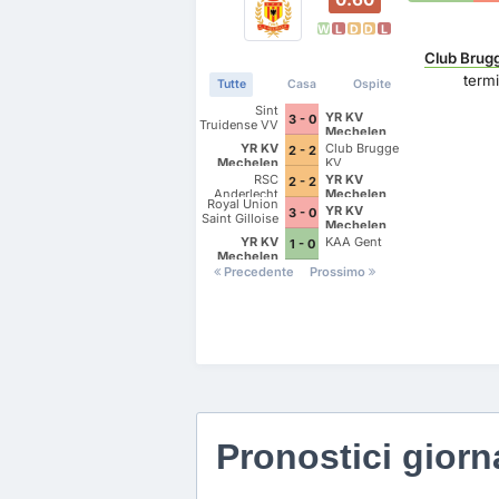
W
L
D
D
L
Club Brug
termi
Tutte
Casa
Ospite
Sint
YR KV
3 - 0
Truidense VV
Mechelen
YR KV
Club Brugge
2 - 2
Mechelen
KV
RSC
YR KV
2 - 2
Anderlecht
Mechelen
Royal Union
YR KV
3 - 0
Saint Gilloise
Mechelen
YR KV
KAA Gent
1 - 0
Mechelen
Precedente
Prossimo
Pronostici giorna