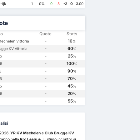
Club Brugge KV
1
YR KV Mechelen
0
Club Brugge KV
1
YR KV Mechelen
0
rijk
1
0%
0
3
-3
0
3.00
Club Brugge KV
3
YR KV Mechelen
1
Club Brugge KV
0
YR KV Mechelen
1
ote
to
Quote
Stats
-
10
echelen Vittoria
%
-
60
ugge KV Vittoria
%
-
25
o
%
-
100
.5
%
-
90
5
%
-
70
.5
%
-
45
.5
%
-
20
.5
%
-
55
%
lisi
1/2026,
YR KV Mechelen
e
Club Brugge KV
eranno nella
Pro League
. L'ultimo incontro si