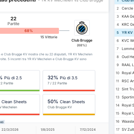
Club B
1
Cercle
2
KAA Ge
3
22
Partite
KRC G
4
68%
YR KV 
5
15 Vittorie
Club Brugge
KVC We
6
(68%)
Lommel
7
len e Club Brugge KV mostra che su 22 disputati, YR KV Mechelen
Oud He
8
 volte. 5 incontri tra YR KV Mechelen e Club Brugge KV sono
RAAL L
9
Royal 
10
%
32%
Più di 2.5
Più di 3.5
RSC An
11
22 Partite
7 / 22 Partite
Sint Tr
12
Sportin
13
%
50%
Clean Sheets
Clean Sheets
Royal S
14
V Mechelen
Club Brugge KV
Royal U
15
Waasla
16
nti
SV Zul
26/7/202
17
22/3/2026
1/8/2025
7/12/2024