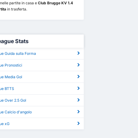
nelle partite in casa e
Club Brugge KV 1.4
tita
in trasferta.
eague Stats
ue Guida sulla Forma
ue Pronostici
ue Media Gol
ue BTTS
ue Over 2.5 Gol
ue Calcio d'angolo
ue xG