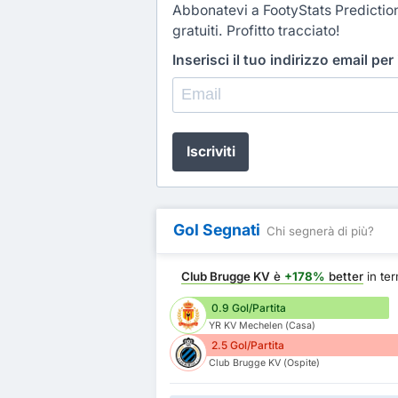
Abbonatevi a FootyStats Predictio
gratuiti. Profitto tracciato!
Inserisci il tuo indirizzo email per
Iscriviti
Gol Segnati
Chi segnerà di più?
Club Brugge KV
è
+178%
better
in ter
0.9 Gol/Partita
YR KV Mechelen (Casa)
2.5 Gol/Partita
Club Brugge KV (Ospite)