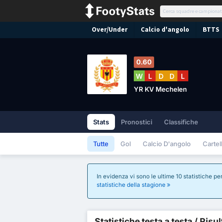
Over/Under
Calcio d'angolo
BTTS
0.60
W
L
D
D
L
YR KV Mechelen
Stats
Pronostici
Classifiche
Tutte
Gol
Calcio D'angolo
Cartell
In evidenza vi sono le ultime 10 statistiche per
statistiche della stagione
Statistiche testa a testa / Risu