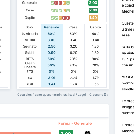
Generale
2.00
W
L
L
D
W
è concl
Casa
2.60
W
W
W
D
W
Mechel
Ospite
1.40
W
W
D
L
L
Queste 
te
Stats
Generale
Casa
Ospite
ultime 
% Vittoria
60%
80%
40%
esse.
0
MEDIA
3.40
3.40
3.40
0
Segnato
2.50
3.20
1.80
Sulla b
0
Subiti
0.90
0.20
1.60
ha vint
%
BTTS
50%
20%
80%
15
. 5 p
Clean
con un 
50%
80%
20%
Sheets
%
FTS
0%
0%
0%
YR KV
2
xG
2.01
2.24
1.79
mentr
9
xGA
1.41
1.24
1.58
eccelle
Cosa significano questi termini statistici? Leggi il Glossario
Le prec
Brugg
mentre 
Forma - Generale
Finora 
Meche
2.00