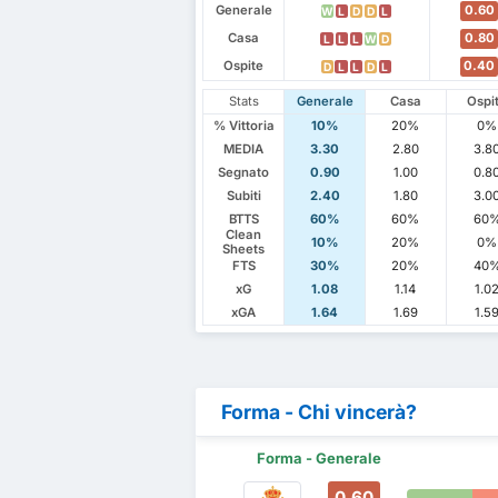
Generale
0.60
W
L
D
D
L
Casa
0.80
L
L
L
W
D
Ospite
0.40
D
L
L
D
L
Stats
Generale
Casa
Ospi
% Vittoria
10%
20%
0%
MEDIA
3.30
2.80
3.8
Segnato
0.90
1.00
0.8
Subiti
2.40
1.80
3.0
BTTS
60%
60%
60
Clean
10%
20%
0%
Sheets
FTS
30%
20%
40
xG
1.08
1.14
1.0
xGA
1.64
1.69
1.5
Forma - Chi vincerà?
Forma - Generale
0.60