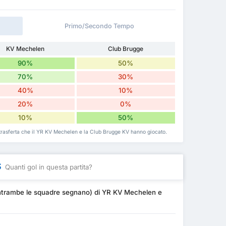
Primo/Secondo Tempo
KV Mechelen
Club Brugge
90%
50%
70%
30%
40%
10%
20%
0%
10%
50%
 in trasferta che il YR KV Mechelen e la Club Brugge KV hanno giocato.
S
Quanti gol in questa partita?
 (entrambe le squadre segnano) di YR KV Mechelen e