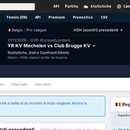
API
Partita
Statistiche
Cam
Tennis (EN)
API
Premium
Pronostico
CSV
/
Pro League
H2H (scontri) precedenti
Belgio
21/11/2026 - 0:00 (Europe/London)
YR KV Mechelen vs Club Brugge KV
Statistiche, Dati e Confronti Diretti
Stadio -
AFAS-stadion Achter de Kazerne
ini
Intervallo
Giocatori
ché si tratta di un incontro di inizio stagione.
Mostra le
Pro
Squadra
ltati precedenti
- YR KV Mechelen vs Club Brugge