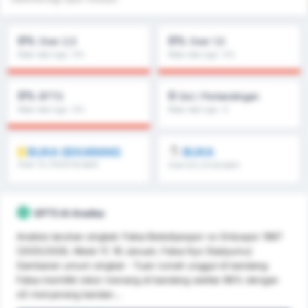
0%
0%
Over 2,5
Over 1,5
Rata-rata Liga : 0%
Rata-rata Liga : 0%
0%
0
BTTS
Gol / Pertandingan
Rata-rata Liga : 0%
Rata-rata Liga : 0
BUKA SEKARANG
BUKA
Over 1.5, FH/2H & lebih
Over 8.5, 9.5 & lebih
GPT5 AI Analisa
Analisis taruhan singkat: Fatsa Belediyespor vs Orduspor 1967
(2025/2026, Week 17, 18 Januari, Fatsa İlçe Stadyumu)
Gambaran umum singkat - Tuan rumah unggul di kandang:
Fatsa memiliki rekor menang di kandang sekitar 86% dengan
xG menyerang kandan...