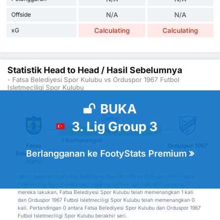
Offside
N/A
N/A
xG
Calculating
Calculating
Statistik Head to Head / Hasil Sebelumnya
- Fatsa Belediyesi Spor Kulubu vs Orduspor 1967 Futbol
Isletmeciligi Spor Kulubu
BUKA
1
Game
3. Lig Group 3
100%
0%
0%
1 Kemenangan
Fatsa
Orduspor 1967
Berlangganan ke FootyStats Premium
Belediyespor
(0%)
(100%)
Rekor head to head Fatsa Belediyesi Spor Kulubu vs Orduspor 1967 Futbol
Isletmeciligi Spor Kulubu menunjukkan bahwa dari 1 pertemuan yang
mereka lakukan, Fatsa Belediyesi Spor Kulubu telah memenangkan 1 kali
dan Orduspor 1967 Futbol Isletmeciligi Spor Kulubu telah memenangkan 0
kali. Pertandingan 0 antara Fatsa Belediyesi Spor Kulubu dan Orduspor 1967
Futbol Isletmeciligi Spor Kulubu berakhir seri.