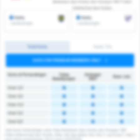
Belediyesi Spor Kulubu dan Orduspor 1967 Futbol
Isletmeciligi Spor Kulubu
Kartu
Kartu
/ pertandingan
/ pertandingan
Total Kartu
Kartu Tim
DATA FOR PREMIUM MEMBERS ONLY
Kartu di Pertandingan
Fatsa
Orduspor
Rata-rata
Belediyespor
1967
Over 2,5
Over 3,5
Over 4,5
Over 5,5
Over 6,5
Total Kartu Pertandingan untuk Fatsa Belediyesi Spor Kulubu dan Orduspor 1967
Futbol Isletmeciligi Spor Kulubu. Rata-rata liga adalah rata-rata 3. Lig Group 3. Ada 0
kartu dalam pertandingan 131 di musim 2025/2026.