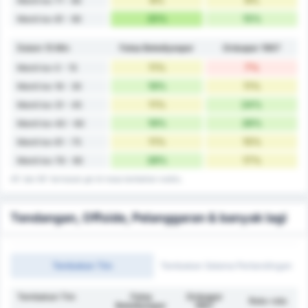
Menit ke-71 - 80
25%
15%
Menit ke-81 - 90
Dalam 15 Min
Fatsa Belediyespor
Orduspor 1967
11%
7%
Menit ke-0 - 15
19%
11%
Menit ke-16 - 30
11%
24%
Menit ke-31 - 45
19%
26%
Menit ke-40 - 60
11%
15%
Menit ke-61 - 75
28%
17%
Menit ke-76 - 90
45' dan 90' termasuk gol di masa tambahan waktu.
Tendangan, Offside, Pelanggaran & banyak lagi
Tembakan Tim
Tembakan Selama Pertandingan
Tembakan Tim
Fatsa
Orduspor
Rata-rata
Belediyespor
1967