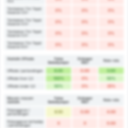
15.5
Tembakan Tim Tepat
0%
0%
0%
Sasaran 3.5+
Tembakan Tim Tepat
0%
0%
0%
Sasaran 4.5+
Tembakan Tim Tepat
0%
0%
0%
Sasaran 5.5+
Tembakan Tim Tepat
0%
0%
0%
Sasaran 6.5+
Statistik Offiside
Fatsa
Orduspor
Rata-rata
Belediyespor
1967
6.00
0.00
3.00
Offside / pertandingan
100%
0%
50%
Offside Over 2,5
50%
0%
25%
Offside Under 3,5
Macam-macam
Fatsa
Orduspor
Rata-rata
statistik
Belediyespor
1967
Pelanggaran /
8.50
0.00
4.00
pertandingan
Pelanggaran terhadap
0
0
0.00
/ pertandingan