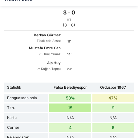
3
-
0
HT
(3 - 0)
Berkay Görmez
Tidak ada Assist
11'
Mustafa Emre Can
Oruç Yılmaz
14'
Alp Huy
Kağan Topçu
29'
Statistik
Fatsa Belediyespor
Orduspor 1967
Penguasaan bola
53%
47%
Tkn.
15
9
Kartu
N/A
N/A
Corner
4
6
Pelanggaran
N/A
N/A