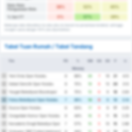
Rata-Rata
38%
52%
45%
Penguasaan Bola
0%
57%
29%
% Seri FT
Beberapa data dibulatkan ke atas atau ke bawah ke persentase terdekat, sehingga
mungkin sama dengan 101% jika dijumlahkan.
Tabel Tuan Rumah / Tabel Tandang
Tim
PD
%
GM
GA
SG
P
rr.
Menang
Yeni Ordu Spor Kulubu
1
8
88%
26
7
19
21
4.13
Sebat Genclik Spor Kulubu
2
8
75%
19
6
13
20
3.13
Yozgat Belediyesi Bozokspor
3
8
75%
15
6
9
19
2.63
Fatsa Belediyesi Spor Kulubu
4
7
86%
14
8
6
18
3.14
Duzce Spor Kulubu
5
8
63%
17
9
8
17
3.25
Zonguldak Komur Spor Kulubu
6
9
44%
16
5
11
15
2.33
Karadeniz Eregli Belediye Spor Kulubu
7
7
57%
15
5
10
15
2.86
Orduspor 1967 Futbol Isletmeciligi Spor Kulubu
8
9
44%
12
16
-4
13
3.11