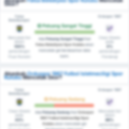
Akankah
Fatsa Belediyesi Spor Kulubu
Mencetak
Skor?
Fatsa
Orduspor 1967
Belediyespor
Peluang Sangat Tinggi
Mencetak Gol
Clean Sheets
Ada
Peluang Sangat Tinggi
that
dalam
pada
Fatsa Belediyesi Spor Kulubu
akan
100%
0%
mencetak gol berdasarkan data
pertandingan
pertandingan
kami.
(Tuan Rumah)
(Tandang)
Akankah
Orduspor 1967 Futbol Isletmeciligi Spor
Kulubu
Mencetak Skor?
Fatsa
Orduspor 1967
Belediyespor
Peluang Sedang
Clean Sheets
Mencetak Gol
Ada
Peluang Sedang
that
Orduspor
pada
dalam
1967 Futbol Isletmeciligi Spor
43%
86%
Kulubu
akan mencetak gol
pertandingan
pertandingan