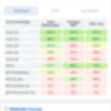
Gol (Over)
1H/2H
Gol (Under)
Gol Pertandingan
Fatsa
Orduspor
Rata-rata
Belediyespor
1967
100%
100%
100%
Over 0,5
86%
100%
93%
Over 1,5
57%
29%
43%
Over 2,5
43%
14%
29%
Over 3,5
29%
14%
22%
Over 4,5
57%
86%
72%
BTTS
43%
14%
29%
BTTS & Menang
0%
56%
28%
BTTS & Seri
0%
0%
0%
BTTS & Over 2.5
0%
0%
0%
BTTS No & Over 2.5
Statistik Corner