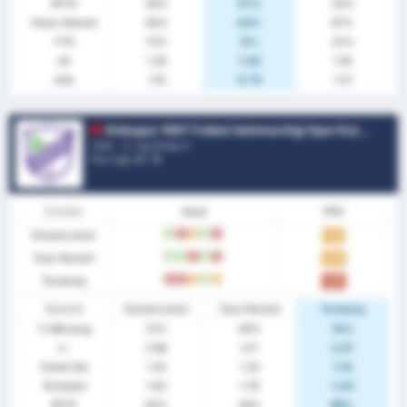
BTTS
44%
57%
33%
Clean Sheets
56%
43%
67%
FTS
13%
0%
22%
xG
1.29
1.54
1.05
xGA
1.16
0.75
1.57
Orduspor 1967 Futbol Isletmeciligi Spor Kulubu
Turki - 3. Lig Group 3
Pos Liga.
8
/ 16
Kondisi
Hasil
PPG
Keseluruhan
M
K
S
M
K
1.25
Tuan Rumah
M
M
K
M
K
1.44
Tandang
K
K
S
M
S
1.00
Statistik
Keseluruhan
Tuan Rumah
Tandang
% Menang
31%
44%
14%
rr.
2.88
3.11
2.57
Cetak Gol
1.25
1.33
1.14
Terbobol
1.63
1.78
1.43
BTTS
63%
44%
86%