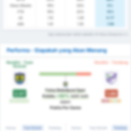
Clean Sheets
19%
33%
0%
FTS
19%
22%
14%
xG
1.15
1.29
0.77
xGA
1.41
1.35
1.59
Apa maksud dari istilah statistik ini? Baca Glosarium
Performa - Siapakah yang Akan Menang
Kondisi - Tuan
Kondisi - Tandang
Rumah
Fatsa Belediyesi Spor
2.57
1.00
Kulubu
+157%
lebih baik
M
M
M
M
M
K
K
S
M
S
dalam
Points Per Game
Semua
Tuan Rumah
Tandang
Semua
Tuan Rumah
Tandang