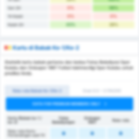
0%
56%
Seri 2H
0%
0%
1H Kalah
43%
28%
Kalah 2H
Kartu di Babak Ke-1/Ke-2
Statistik kartu babak pertama dan kedua Fatsa Belediyesi Spor
Kulubu dan Orduspor 1967 Futbol Isletmeciligi Spor Kulubu untuk
prediksi Anda.
Rata-rata Babak Ke-1/Ke-2
Over 0.5 ~ 3 (1H/2H)
DATA FOR PREMIUM MEMBERS ONLY
Kartu (Babak ke-1 /
Fatsa
Orduspor
Rata-rata
ke-2)
Belediyespor
1967
Rata-rata Kartu
Pertandingan saat 1H