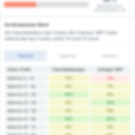
Mencetak gol di
pertandingan 6 / 16
Gol Berdasarkan Menit
Gol Fatsa Belediyesi Spor Kulubu dan Orduspor 1967 Futbol
Isletmeciligi Spor Kulubu selisih 10 menit 15 menit.
Total Gol
Cetak Gol
Terbobol
Dalam 10 Min
Fatsa Belediyespor
Orduspor 1967
11%
2%
Menit ke-0 - 10
6%
7%
Menit ke-11 - 20
14%
9%
Menit ke-21 - 30
8%
15%
Menit ke-31 - 40
8%
13%
Menit ke-41 - 50
14%
22%
Menit ke-51 - 60
6%
9%
Menit ke-61 - 70
8%
9%