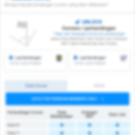
Berapa banyak tendangan corner yang akan dilakukan?
UNLOCK
Corners / pertandingan
* Rata-rata Tendangan Korner per pertandingan
antara Fatsa Belediyesi Spor Kulubu dan Orduspor
1967 Futbol Isletmeciligi Spor Kulubu
/ pertandingan
/ pertandingan
Corner yang Didapat
Corner yang Didapat
Total Corner
1H/2H
DATA FOR PREMIUM MEMBERS ONLY
Pertandingan Corner
Fatsa
Orduspor
Rata-rata
Belediyespor
1967
Over 6
Over 7