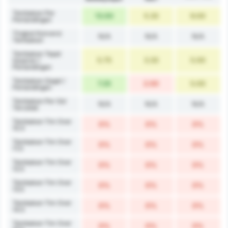
Tembakan Per
13.00
5.33
9.00
Pertandingan
Tingkat Konversi
N/A
N/A
N/A
Tembakan
Tembakan Tepat
5.75
3.33
5.00
Sasaran /
Pertandingan
Tembakan Gagal /
7.25
2.00
5.00
Pertandingan
Tembakan Per Gol
N/A
N/A
N/A
Tercetak
Tembakan Tim Over
0%
0%
0%
10.5
Tembakan Tim Over
0%
0%
0%
11.5
Tembakan Tim Over
0%
0%
0%
12.5
Tembakan Tim Over
0%
0%
0%
13.5
Tembakan Tim Over
0%
0%
0%
14.5
Tembakan Tim Over
0%
0%
0%