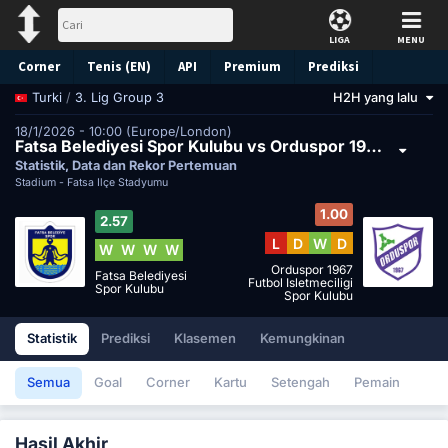
LIGA
MENU
Corner
Tenis (EN)
API
Premium
Prediksi
/
3. Lig Group 3
H2H yang lalu
Turki
18/1/2026 - 10:00 (Europe/London)
Fatsa Belediyesi Spor Kulubu vs Orduspor 1967 Futbol Isletmeciligi Spor Kulubu
Statistik, Data dan Rekor Pertemuan
Stadium -
Fatsa İlçe Stadyumu
1.00
2.57
L
D
W
D
W
W
W
W
Orduspor 1967
Fatsa Belediyesi
Futbol Isletmeciligi
Spor Kulubu
Spor Kulubu
Statistik
Prediksi
Klasemen
Kemungkinan
Semua
Goal
Corner
Kartu
Setengah
Pemain
Hasil Akhir