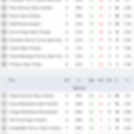
Yeni Amasya Spor Kulubu
9
9
33%
11
12
-1
12
2.56
Pazar Spor Kulubu
10
7
29%
8
9
-1
10
2.43
1926 Bulancakspor
11
9
22%
10
15
-5
10
2.78
Artvin Hopa Spor Kulubu
12
8
25%
8
12
-4
8
2.50
Karabuk Idman Yurdu Spor Kulubu
13
9
22%
6
17
-11
8
2.56
Cayeli Spor Kulubu
14
9
11%
7
10
-3
7
1.89
Tokat Belediye Plevne Spor Kulubu
15
8
25%
6
11
-5
7
2.13
Giresun Spor Klubu
16
8
25%
7
12
-5
7
2.38
Tim
PD
%
GM
GA
SG
P
rr.
Menang
Sebat Genclik Spor Kulubu
1
9
78%
20
8
12
23
3.11
Fatsa Belediyesi Spor Kulubu
2
9
44%
8
6
2
15
1.56
Yozgat Belediyesi Bozokspor
3
8
50%
22
9
13
14
3.88
Yeni Ordu Spor Kulubu
4
9
44%
18
11
7
14
3.22
Zonguldak Komur Spor Kulubu
5
7
43%
10
7
3
11
2.43