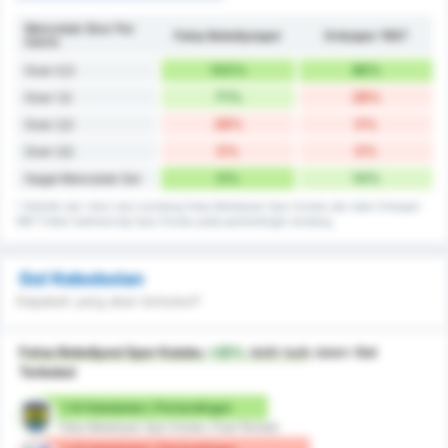
Mencetak Skor Per
Fatsa Belediyespor
Orduspor 1967
Game
100%
86%
Over 0,5
71%
28%
Over 1,5
28%
0%
Over 2,5
0%
0%
Over 3,5
0%
14%
Gagal Mencetak Gol
* Statistik dari rekor skor kandang Fatsa Belediyesi Spor Kulubu dan data Orduspor
1967 Futbol Isletmeciligi Spor Kulubu pada pertandingan tandang.
Gol Kebobolan
Siapakah yang akan terbobol?
Fatsa Belediyesi Spor Kulubu
+25%
lebih baik
dalam
Gol
Terbobol
1.14 Kebobolan / Pertandingan
Fatsa Belediyesi Spor Kulubu (Tuan Rumah)