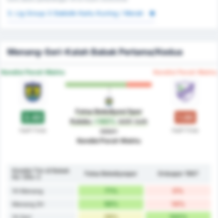
3. Lig Group 3 Statistik Kartu Kuning / Merah
Menang-Seri-Kalah Babak Pertama/Kedua
Kondisi Paruh Waktu
Kondisi Paruh Waktu
Fatsa Belediyesi Spor
2.43
1.00
Kulubu
+143%
lebih baik
Half-Time
Half-Time
dalam
Kondisi Paruh Waktu
Kondisi Tim di Babak
Fatsa Belediyespor
Orduspor 1967
Ke-1/Ke-2
71%
0%
1H Menang
56%
14%
Menang 2H
29%
100%
1H Seri