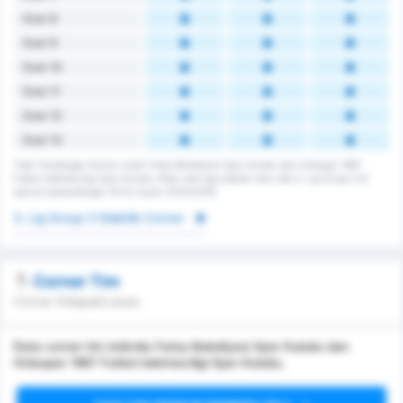
Over 8
Over 9
Over 10
Over 11
Over 12
Over 13
Total Tendangan Korner untuk Fatsa Belediyesi Spor Kulubu dan Orduspor 1967
Futbol Isletmeciligi Spor Kulubu. Rata-rata liga adalah rata-rata 3. Lig Group 3 di
seluruh pertandingan 131 di musim 2025/2026.
3. Lig Group 3 Statistik Corner
Corner Tim
Corner Didapat/Lawan
Data corner tim individu Fatsa Belediyesi Spor Kulubu dan
Orduspor 1967 Futbol Isletmeciligi Spor Kulubu.