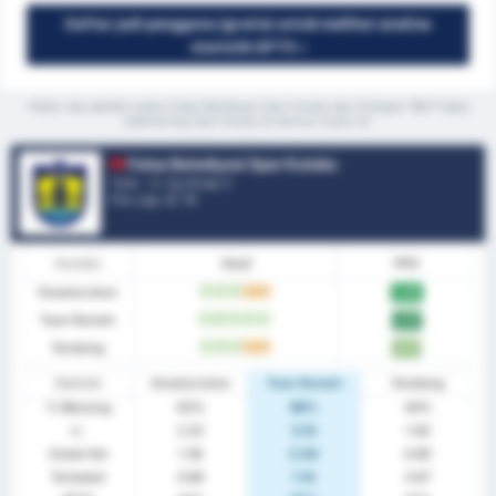
Daftar jadi pengguna (gratis) untuk melihat analisa
statistik GPT5 »
*Rata-rata statistik antara Fatsa Belediyesi Spor Kulubu dan Orduspor 1967 Futbol
Isletmeciligi Spor Kulubu di seluruh musim ini
Fatsa Belediyesi Spor Kulubu
Turki - 3. Lig Group 3
Pos Liga.
4
/ 16
Kondisi
Hasil
PPG
Keseluruhan
M
M
M
S
S
2.06
Tuan Rumah
M
M
M
M
M
2.57
Tandang
M
M
M
S
S
1.67
Statistik
Keseluruhan
Tuan Rumah
Tandang
% Menang
63%
86%
44%
rr.
2.25
3.14
1.56
Cetak Gol
1.38
2.00
0.89
Terbobol
0.88
1.14
0.67