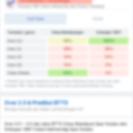
1.43 Kebobolan / Pertandingan
Orduspor 1967 Futbol Isletmeciligi Spor Kulubu (Tandang)
Full-Time
1H/2H
Terbobol / game
Fatsa Belediyespor
Orduspor 1967
56%
100%
Over 0,5
28%
28%
Over 1,5
14%
14%
Over 2,5
14%
0%
Over 3,5
43%
0%
Clean Sheets
* Statistik dari rekor kebobolan kandang Fatsa Belediyesi Spor Kulubu dan data
Orduspor 1967 Futbol Isletmeciligi Spor Kulubu pada pertandingan tandang.
Over 2.5 & Prediksi BTTS
Berapa banyak gol dalam pertandingan ini?
Over 0.5 ~ 4.5 dan data BTTS Fatsa Belediyesi Spor Kulubu dan
Orduspor 1967 Futbol Isletmeciligi Spor Kulubu