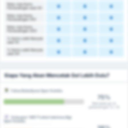
Rata-rata Kartu
Pertandingan saat 2H
Rata-rata Kartu
Pertandingan (1H)
Rata-rata Kartu
Pertandingan (2H)
% Kartu Lebih Banyak
saat 1H
% Kartu Lebih Banyak
saat 2H
Siapa Yang Akan Mencetak Gol Lebih Dulu?
Fatsa Belediyesi Spor Kulubu
75%
Mencetak gol di
pertandingan 12 / 16
Orduspor 1967 Futbol Isletmeciligi
Spor Kulubu
38%