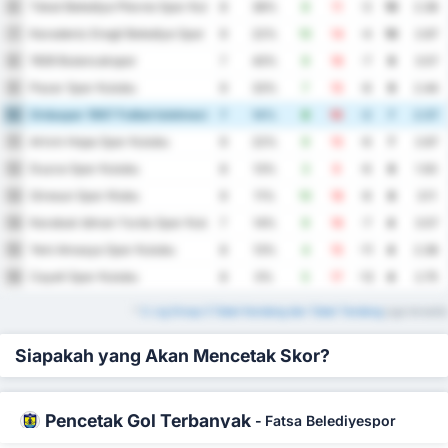
Tokat Belediye Plevne Spor Kulubu
6
8
38%
8
11
-3
10
2.38
Karadeniz Eregli Belediye Spor Kulubu
7
9
22%
10
14
-4
10
2.67
1926 Bulancakspor
8
7
43%
9
16
-7
9
3.57
Pazar Spor Kulubu
9
9
33%
7
15
-8
9
2.44
Orduspor 1967 Futbol Isletmeciligi Spor Kulubu
10
7
14%
8
10
-2
7
2.57
Artvin Hopa Spor Kulubu
11
9
22%
9
15
-6
7
2.67
Duzce Spor Kulubu
12
8
13%
3
9
-6
6
1.50
Giresun Spor Klubu
13
9
11%
10
18
-8
6
3.11
Karabuk Idman Yurdu Spor Kulubu
14
7
14%
9
16
-7
4
3.57
Yeni Amasya Spor Kulubu
15
8
13%
4
15
-11
4
2.38
Cayeli Spor Kulubu
16
8
0%
5
17
-12
4
2.75
*
3. Lig Group 3 Tabel Kandang dan Tabel Tandang
juga tersedia
Siapakah yang Akan Mencetak Skor?
Pencetak Gol Terbanyak
-
Fatsa Belediyespor