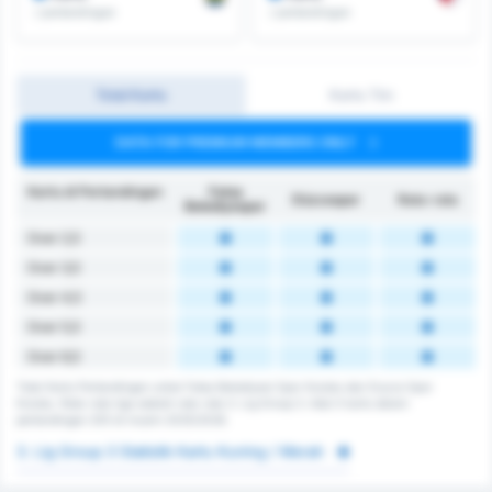
/ pertandingan
/ pertandingan
Total Kartu
Kartu Tim
DATA FOR PREMIUM MEMBERS ONLY
Kartu di Pertandingan
Fatsa
Düzcespor
Rata-rata
Belediyespor
Over 2,5
Over 3,5
Over 4,5
Over 5,5
Over 6,5
Total Kartu Pertandingan untuk Fatsa Belediyesi Spor Kulubu dan Duzce Spor
Kulubu. Rata-rata liga adalah rata-rata 3. Lig Group 3. Ada 0 kartu dalam
pertandingan 205 di musim 2025/2026.
3. Lig Group 3 Statistik Kartu Kuning / Merah