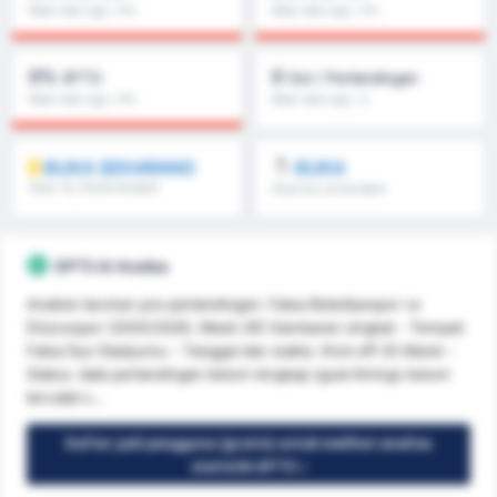
Rata-rata Liga : 0%
Rata-rata Liga : 0%
0%
0
BTTS
Gol / Pertandingan
Rata-rata Liga : 0%
Rata-rata Liga : 0
BUKA SEKARANG
BUKA
Over 1.5, FH/2H & lebih
Over 8.5, 9.5 & lebih
GPT5 AI Analisa
Analisis taruhan pra-pertandingan: Fatsa Belediyespor vs
Düzcespor (2025/2026, Week 26) Gambaran singkat - Tempat:
Fatsa İlçe Stadyumu - Tanggal dan waktu: Kick-off 25 Maret -
Status: data pertandingan belum lengkap (goal timings belum
tercatat s...
Daftar jadi pengguna (gratis) untuk melihat analisa
statistik GPT5 »