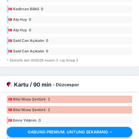
Kadircan Bilikli 0
Alp Huy 0
Alp Huy 0
Said Can Açıkalın 0
Said Can Açıkalın 0
* Statistik dari 2025/26 musim 3. Lig Group 3
Kartu / 90 min
-
Düzcespor
Bilal Musa Şentürk 2
Bilal Musa Şentürk 2
Emre Yıldırım 0
Emre Yıldırım 0
GABUNG PREMUM. UNTUNG SEKARANG.