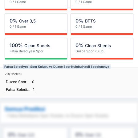
0 / 1 Game
0 / 1 Game
0%
0%
Over 3,5
BTTS
0 / 1 Game
0 / 1 Game
100%
0%
Clean Sheets
Clean Sheets
Fatsa Belediyesi Spor
Duzce Spor Kulubu
Kulubu
Fatsa Belediyesi Spor Kulubu vs Duzce Spor Kulubu Hasil Sebelumnya
29/11/2025
Duzce Spor Kulubu
0
Fatsa Belediyesi Spor Kulubu
1
Semua Prediksi
- Fatsa Belediyesi Spor Kulubu vs Duzce Spor Kulubu
0%
0%
Over 2,5
Over 1,5