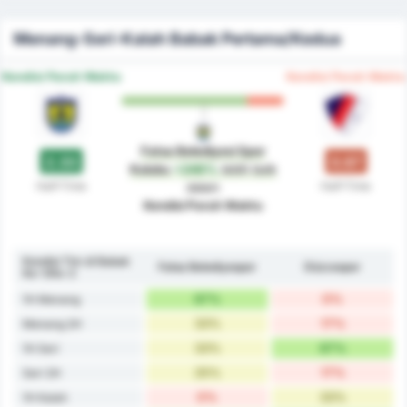
Menang-Seri-Kalah Babak Pertama/Kedua
Kondisi Paruh Waktu
Kondisi Paruh Waktu
Fatsa Belediyesi Spor
2.33
0.67
Kulubu
+248%
lebih baik
Half-Time
Half-Time
dalam
Kondisi Paruh Waktu
Kondisi Tim di Babak
Fatsa Belediyespor
Düzcespor
Ke-1/Ke-2
67%
0%
1H Menang
33%
17%
Menang 2H
33%
67%
1H Seri
25%
17%
Seri 2H
0%
33%
1H Kalah