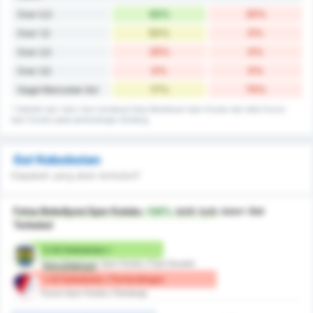
83%
25%
Over 0,5
50%
0%
Over 1,5
25%
0%
Over 2,5
0%
0%
Over 3,5
17%
75%
Gagal Mencetak Gol
* Statistik dari rekor skor kandang Fatsa Belediyesi Spor Kulubu dan data Duzce
Spor Kulubu pada pertandingan tandang.
Gol Kebobolan
Siapakah yang akan terbobol?
Fatsa Belediyesi Spor Kulubu
+54%
lebih baik
dalam
Gol
Terbobol
0.92 Kebobolan /
Fatsa Belediyesi Spor Kulubu (Tuan Rumah)
Pertandingan
1.42 Kebobolan / Pertandingan
Duzce Spor Kulubu (Tandang)