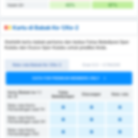
42%
67%
Kalah 2H
Kartu di Babak Ke-1/Ke-2
Statistik kartu babak pertama dan kedua Fatsa Belediyesi Spor
Kulubu dan Duzce Spor Kulubu untuk prediksi Anda.
Rata-rata Babak Ke-1/Ke-2
Over 0.5 ~ 3 (1H/2H)
DATA FOR PREMIUM MEMBERS ONLY
Kartu (Babak ke-1 /
Fatsa
Düzcespor
Rata-rata
ke-2)
Belediyespor
Rata-rata Kartu
Pertandingan saat 1H
Rata-rata Kartu
Pertandingan saat 2H
Rata-rata Kartu
Pertandingan (1H)