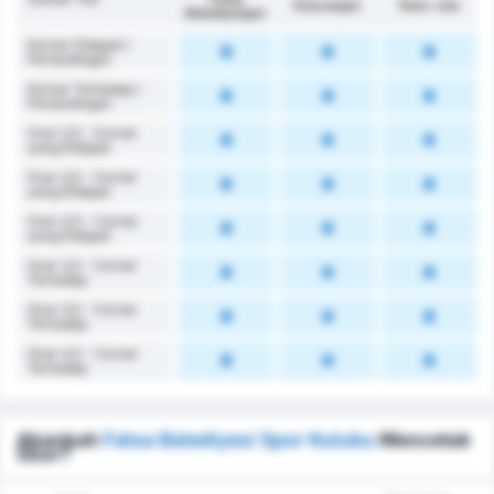
Düzcespor
Rata-rata
Belediyespor
Korner Didapat /
Pertandingan
Korner Terhadap /
Pertandingan
Over 2,5 - Corner
yang Didapat
Over 3,5 - Corner
yang Didapat
Over 4,5 - Corner
yang Didapat
Over 2,5 - Corner
Terhadap
Over 3,5 - Corner
Terhadap
Over 4,5 - Corner
Terhadap
Akankah
Fatsa Belediyesi Spor Kulubu
Mencetak
Skor?