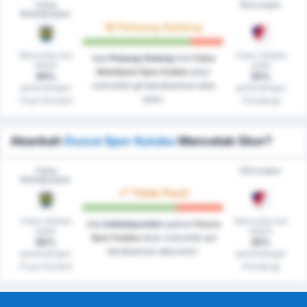
Fatsa
Düzcespor
Belediyespor
Peluang Sedang
Mencetak Gol
Clean Sheets
Ada
Peluang Sedang
that
Fatsa
dalam
pada
Belediyesi Spor Kulubu
akan
83%
25%
mencetak gol berdasarkan data
pertandingan
pertandingan
kami.
(Tuan Rumah)
(Tandang)
Akankah
Duzce Spor Kulubu
Mencetak Skor?
Fatsa
Düzcespor
Belediyespor
Tidak Pasti
Clean Sheets
Mencetak Gol
Ada
ketidakpastian
apakah
Duzce
pada
dalam
Spor Kulubu
akan mencetak gol
50%
25%
berdasarkan data kami.
pertandingan
pertandingan
(Tuan Rumah)
(Tandang)