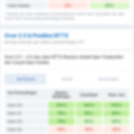
0%
20%
Clean Sheets
* Statistik dari rekor kebobolan kandang Beykoz Ishakli Spor Faaliyetleri dan data
Cayeli Spor Kulubu pada pertandingan tandang.
Over 2.5 & Prediksi BTTS
Berapa banyak gol dalam pertandingan ini?
Over 0.5 ~ 4.5 dan data BTTS Beykoz Ishakli Spor Faaliyetleri
dan Cayeli Spor Kulubu
Gol (Over)
1H/2H
Gol (Under)
Gol Pertandingan
Beykoz
Çayelispor
Rata-rata
İshaklıspor
100%
100%
100%
Over 0,5
78%
90%
84%
Over 1,5
78%
50%
64%
Over 2,5
33%
10%
22%
Over 3,5