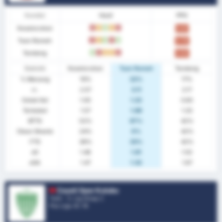
Kondisi
Hasil
PPG
Keseluruhan
K
S
M
S
K
0.81
Tuan Rumah
K
S
M
K
M
0.78
Tandang
M
K
S
S
K
0.83
Statistik
Keseluruhan
Tuan Rumah
Tandang
% Menang
19%
22%
17%
rr.
2.57
3.11
2.17
Cetak Gol
1.00
1.22
0.83
Terbobol
1.57
1.89
1.33
BTTS
52%
67%
42%
Clean Sheets
24%
0%
42%
FTS
38%
33%
42%
xG
1.48
1.81
1.02
xGA
1.47
1.32
1.67
Cayeli Spor Kulubu
Turki - 3. Lig Group 2
Pos Liga.
0
/ 16