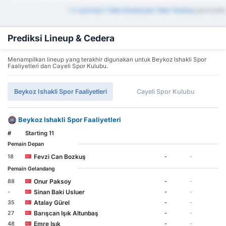
*
3. Lig Group 2 Tabel Kandang dan Tabel Tandang
juga tersedia
Prediksi Lineup & Cedera
Menampilkan lineup yang terakhir digunakan untuk Beykoz Ishakli Spor
Faaliyetleri dan Cayeli Spor Kulubu.
Beykoz Ishakli Spor Faaliyetleri
Cayeli Spor Kulubu
Beykoz Ishakli Spor Faaliyetleri
#
Starting 11
Pemain Depan
Fevzi Can Bozkuş
18
-
-
Pemain Gelandang
Onur Paksoy
88
-
-
Sinan Baki Usluer
-
-
-
Atalay Gürel
35
-
-
Barışcan Işık Altunbaş
27
-
-
Emre Işık
48
-
-