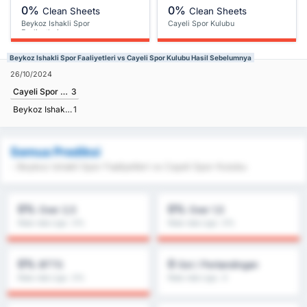
0%
0%
Clean Sheets
Clean Sheets
Beykoz Ishakli Spor
Cayeli Spor Kulubu
Faaliyetleri
Beykoz Ishakli Spor Faaliyetleri vs Cayeli Spor Kulubu Hasil Sebelumnya
26/10/2024
Cayeli Spor Kulubu
3
Beykoz Ishakli Spor Faaliyetleri
1
Semua Prediksi
- Beykoz Ishakli Spor Faaliyetleri vs Cayeli Spor Kulubu
0%
0%
Over 2,5
Over 1,5
Rata-rata Liga : 0%
Rata-rata Liga : 0%
0%
0
BTTS
Gol / Pertandingan
Rata-rata Liga : 0%
Rata-rata Liga : 0