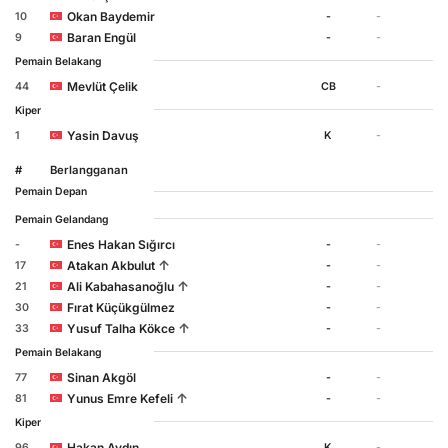
Okan Baydemir
10
-
-
Baran Engül
9
-
-
Pemain Belakang
Mevlüt Çelik
44
CB
-
Kiper
Yasin Davuş
1
K
-
#
Berlangganan
Pemain Depan
Pemain Gelandang
Enes Hakan Sığırcı
-
-
-
↑
Atakan Akbulut
17
-
-
↑
Ali Kabahasanoğlu
21
-
-
Fırat Küçükgülmez
30
-
-
↑
Yusuf Talha Kökce
33
-
-
Pemain Belakang
Sinan Akgöl
77
-
-
↑
Yunus Emre Kefeli
81
-
-
Kiper
Hakan Aydın
96
K
-