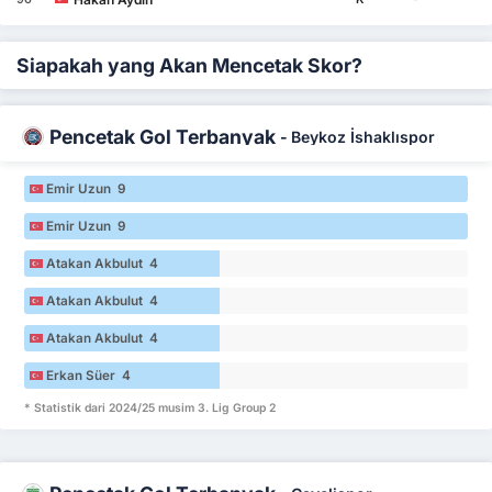
Siapakah yang Akan Mencetak Skor?
Pencetak Gol Terbanyak
-
Beykoz İshaklıspor
Emir Uzun 9
Emir Uzun 9
Atakan Akbulut 4
Atakan Akbulut 4
Atakan Akbulut 4
Erkan Süer 4
* Statistik dari 2024/25 musim 3. Lig Group 2