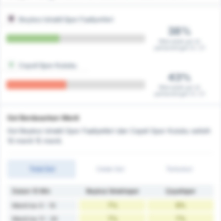
Beykoz Ishakli Spor Faaliyetleri
38%
Mencetak gol di
pertandingan 8 / 21
Cayeli Spor Kulubu
43%
Mencetak gol di
pertandingan 9 / 21
Gol Berdasarkan Menit
Gol Beykoz Ishakli Spor Faaliyetleri dan Cayeli Spor Kulubu selisih
10 menit 15 menit.
Total Gol
Cetak Gol
Terbobol
Dalam 10 Min
Beykoz İshaklıspor
Çayelispor
7%
9%
Menit ke-0 - 10
7%
7%
Menit ke-11 - 20