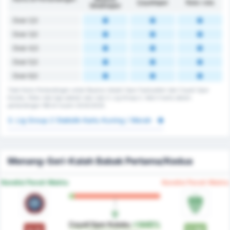
Çayelispor
Rata-rata
İshaklıspor
Over 2,5
Over 3,5
Over 4,5
Over 5,5
Over 6,5
Total Kartu Pertandingan untuk Beykoz Ishakli Spor Faaliyetleri dan Cayeli Spor
Kulubu. Rata-rata liga adalah rata-rata 3. Lig Group 2. Ada 0 kartu dalam
pertandingan 168 di musim 2024/2025.
3. Lig Group 2 Statistik Kartu Kuning / Merah
Menang-Seri-Kalah Babak Pertama/Kedua
Kondisi Paruh Waktu
Kondisi Paruh Waktu
Cayeli Spor Kulubu
+1445%