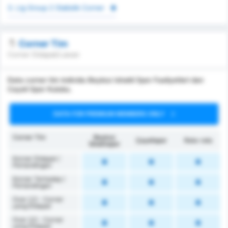
3. Lig Group 2 Statistik Corner
Corner Tim
Corner Didapat/Lawan
Data corner tim individu Beykoz Ishakli Spor Faaliyetleri dan
Cayeli Spor Kulubu.
DATA FOR PREMIUM MEMBERS ONLY
Corner Tim
Beykoz
Çayelispor
Rata-rata
İshaklıspor
Korner Didapat /
Pertandingan
Korner Terhadap /
Pertandingan
Over 2,5 - Corner
yang Didapat
Over 3,5 - Corner
yang Didapat