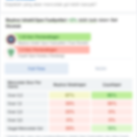
Siapakah yang akan mencetak gol lebih banyak?
Beykoz Ishakli Spor Faaliyetleri
+2%
lebih baik
dalam
Gol
Dicetak
1.22 Gol / Pertandingan
Beykoz Ishakli Spor Faaliyetleri (Tuan Rumah)
1.2 Gol / Pertandingan
Cayeli Spor Kulubu (Tandang)
Full-Time
1H/2H
Mencetak Skor Per
Beykoz İshaklıspor
Çayelispor
Game
67%
90%
Over 0,5
33%
30%
Over 1,5
22%
0%
Over 2,5
0%
0%
Over 3,5
33%
10%
Gagal Mencetak Gol
* Statistik dari rekor skor kandang Beykoz Ishakli Spor Faaliyetleri dan data Cayeli