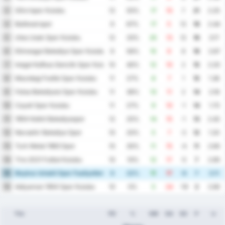
Silivrispor Kulubu
3
12
50%
17
10
7
21
2.25
Balikesirspor
4
9
67%
17
5
12
19
2.44
Utas Usak Spor Kulubu
5
12
33%
25
13
12
16
3.17
Etimesgut Belediye Spor Kulubu
6
9
56%
15
9
6
16
2.67
Inegol Kafkas Genclik Spor Kulubu
7
10
40%
12
10
2
15
2.20
Mazidagi Fosfat Spor Kulubu
8
11
27%
8
7
1
15
1.36
Fatsa Belediyesi Spor Kulubu
9
11
36%
13
11
2
14
2.18
Cayeli Spor Kulubu
10
11
27%
9
10
-1
14
1.73
1954 Kelkit Belediyespor
11
12
25%
14
15
-1
13
2.42
Nevsehir Belediye Spor
12
10
20%
5
7
-2
12
1.20
Turk Metal 1963 Spor
13
10
30%
11
15
-4
11
2.60
Tire 2021 Futbol Kulubu
14
10
10%
12
17
-5
7
2.90
Beykoz Ishakli Spor Faaliyetleri
15
9
22%
11
17
-6
7
3.11
Adiyaman 1954 Spor Kulubu
16
10
0%
5
24
-19
2
2.90
Tim
PD
%
GM
GA
SG
P
rr.