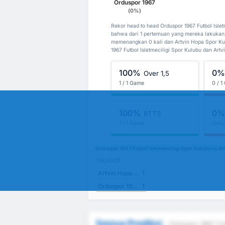
Orduspor 1967
(0%)
Rekor head to head Orduspor 1967 Futbol Isle
bahwa dari 1 pertemuan yang mereka lakukan, 
memenangkan 0 kali dan Artvin Hopa Spor Kul
1967 Futbol Isletmeciligi Spor Kulubu dan Artv
100%
0
Over 1,5
1 / 1 Game
0 / 
100%
0
BTTS
1 / 1 Game
Ordu
Islet
Orduspor 1967 Futbol Isletmeciligi Spor Kulubu vs A
7/9/2025
Artvin Hopa Spor Kulubu
1
Orduspor 1967 Futbol Isletmeciligi Spor Kulubu
1
Semua Prediksi
- Orduspor 1967 Fut