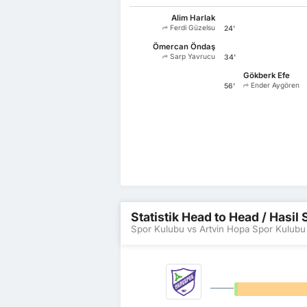
Alim Harlak
Ferdi Güzelsu
24'
Ömercan Öndaş
Sarp Yavrucu
34'
Gökberk Efe
Ender Aygören
56'
Statistik Head to Head / Hasi
Spor Kulubu vs Artvin Hopa Spor Kulubu
0%