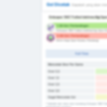
Gol Dicetak
Siapakah yang akan men
Orduspor 1967 Futbol Isletmeciligi Sp
1.38 Gol / Pertandingan
Orduspor 1967 Futbol Isletmeciligi Spor 
0.88 Gol / Pertandingan
Artvin Hopa Spor Kulubu (Tandang)
Full-Time
Mencetak Skor Per Game
Over 0,5
Over 1,5
Over 2,5
Over 3,5
Gagal Mencetak Gol
* Statistik dari rekor skor kandang Orduspor 1967 F