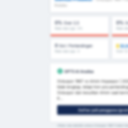
Kulubu
0%
0%
Over 2,5
O
Rata-rata Liga : 0%
Rata-ra
0
BU
Gol / Pertandingan
Rata-rata Liga : 0
Over 1.5
GPT5 AI Analisa
Orduspor 1967 vs Artvin Hopaspor | 2025
tidak lengkap, tetapi tren pra-pertandi
Orduspor dan kesulitan Artvin saat ber
K...
Daftar jadi pengguna (grat
*Rata-rata statistik antara Orduspor 1967 Futbol I