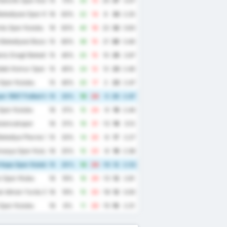
enclik Spor Kulubu
15
73%
33
13
20
37
3.07
elediyesi Spor Kulubu
16
63%
22
14
8
33
2.25
du Spor Kulubu
16
63%
40
18
22
32
3.63
Belediyesi Bozokspor
15
60%
36
15
21
30
3.40
iz Eregli Belediye Spor Kulubu
15
40%
25
15
10
25
2.67
dak Komur Spor Kulubu
15
40%
24
12
12
23
2.40
Spor Kulubu
15
40%
20
17
3
23
2.47
r 1967 Futbol Isletmeciligi Spor Kulubu
15
33%
19
24
-5
20
2.87
Spor Kulubu
16
31%
15
24
-9
19
2.44
ulancakspor
16
31%
19
31
-12
19
3.13
elediye Plevne Spor Kulubu
15
33%
14
20
-6
17
2.27
masya Spor Kulubu
16
25%
15
23
-8
16
2.38
Hopa Spor Kulubu
15
20%
14
24
-10
12
2.53
 Spor Klubu
16
19%
16
29
-13
12
2.81
k Idman Yurdu Spor Kulubu
16
19%
15
33
-18
12
3.00
Spor Kulubu
16
6%
11
26
-15
10
2.31