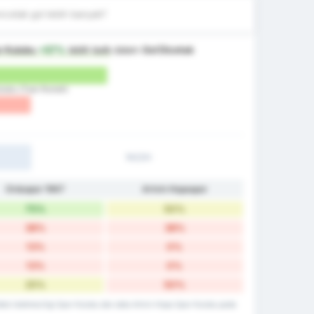
cetak gol lebih banyak?
or Kulubu
+57%
lebih baik
dalam
Gol Dicetak
Kulubu (Tuan Rumah)
1H/2H
Orduspor 1967
Artvin Hopaspor
75%
50%
38%
38%
13%
0%
13%
0%
25%
50%
utbol Isletmeciligi Spor Kulubu dan data Artvin Hopa Spor Kulubu pada