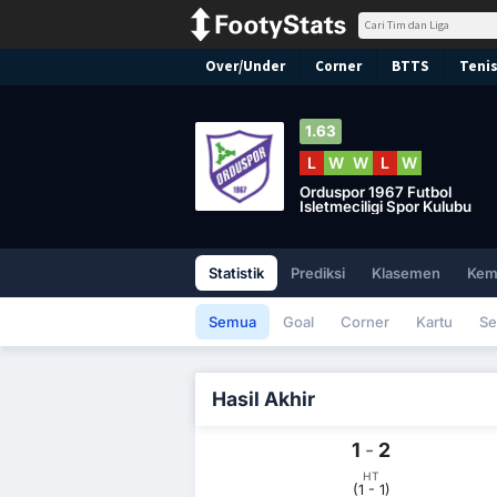
Over/Under
Corner
BTTS
Tenis
1.63
L
W
W
L
W
Orduspor 1967 Futbol
Isletmeciligi Spor Kulubu
Statistik
Prediksi
Klasemen
Kem
Semua
Goal
Corner
Kartu
Se
Hasil Akhir
1
-
2
HT
(1 - 1)