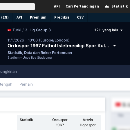
API
Cari Pertandingan
Statistik
 (EN)
API
Premium
Prediksi
CSV
/
3. Lig Group 3
H2H yang lalu
Turki
11/1/2026 - 10:00 (Europe/London)
Orduspor 1967 Futbol Isletmeciligi Spor Kulubu vs Artvin Hopa Spor Kulubu
Statistik, Data dan Rekor Pertemuan
Stadium -
Ünye İlçe Stadyumu
ungkinan
tengah
Pemain
3. 
Tim
Statistik
Orduspor
Artvin
1967
Hopaspor