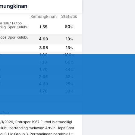
mungkinan
Kemungkinan
Statistik
r 1967 Futbol
50
1.55
iligi Spor Kulubu
%
g
Hopa Spor Kulubu
4.90
13
%
g
3.95
13
%
1.00
100
5
%
1.18
69
5
%
1.70
44
5
%
2.66
32
5
%
4.60
25
5
%
1.76
38
%
alisa
/1/2026, Orduspor 1967 Futbol Isletmeciligi
ulubu bertanding melawan Artvin Hopa Spor
di 3. Lig Group 3. Pertandingan berakhir
1 -