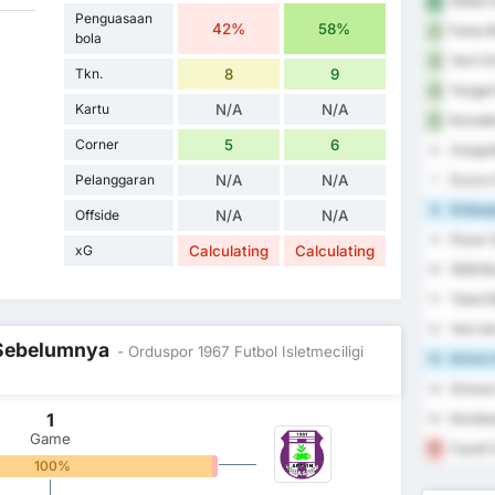
Sebat G
1
Penguasaan
42%
58%
Fatsa B
2
bola
Yeni Or
3
Tkn.
8
9
Yozgat 
4
Kartu
N/A
N/A
Karaden
5
Corner
5
6
Zongul
6
Pelanggaran
N/A
N/A
Duzce 
7
Orduspo
8
Offside
N/A
N/A
Pazar 
9
xG
Calculating
Calculating
1926 B
10
Tokat B
11
Yeni A
12
l Sebelumnya
- Orduspor 1967 Futbol Isletmeciligi
Artvin 
13
Giresun
14
1
Karabu
15
Game
Cayeli 
16
100%
0%