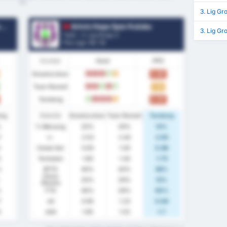
ini
3. Lig Gr
u
Artvin Hopa Spor Kulubu
3. Lig Gr
Turki - 3. Lig Group 3
Pos Liga.
13
/ 16
Kondisi
Hasil
PPG
Keseluruhan
0.80
K
K
K
M
S
Tuan Rumah
1.14
K
K
M
K
M
Tandang
0.50
M
K
K
K
S
ang
Statistik
Keseluruhan
Tuan Rumah
Tandang
%
% Menang
20%
29%
13%
7
rr.
2.53
2.43
2.63
Cetak Gol
0.93
1.00
0.88
3
Terbobol
1.60
1.43
1.75
%
BTTS
40%
43%
38%
Clean
20%
29%
13%
Sheets
%
FTS
40%
29%
50%
7
xG
0.95
1.23
0.84
9
xGA
1.65
1.52
1.7