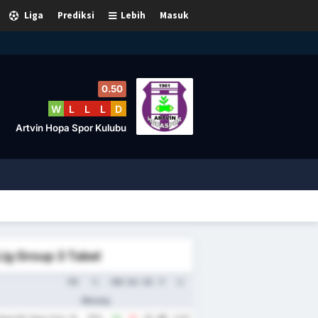
Liga
Prediksi
Lebih
Masuk
0.50
W
L
L
L
D
Artvin Hopa Spor Kulubu
Lig Group 3 Tabel
PD
%
GM
GA
SG
P
rr.
Menang