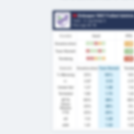
Orduspor 1967 Futbol Isletmeciligi Spor Kulub
Turki - 3. Lig Group 3
Pos Liga.
8
/ 16
Kondisi
Hasil
PPG
Keseluruhan
1.33
M
M
K
S
M
Tuan Rumah
1.63
K
M
M
K
M
Tandang
1.00
K
K
S
M
S
Statistik
Keseluruhan
Tuan Rumah
Tand
% Menang
33%
50%
14
rr.
2.87
3.13
2.5
Cetak Gol
1.27
1.38
1.14
Terbobol
1.60
1.75
1.4
BTTS
60%
38%
86
Clean
20%
38%
0%
Sheets
FTS
20%
25%
14
xG
1.13
1.29
0.7
xGA
1.41
1.33
1.5