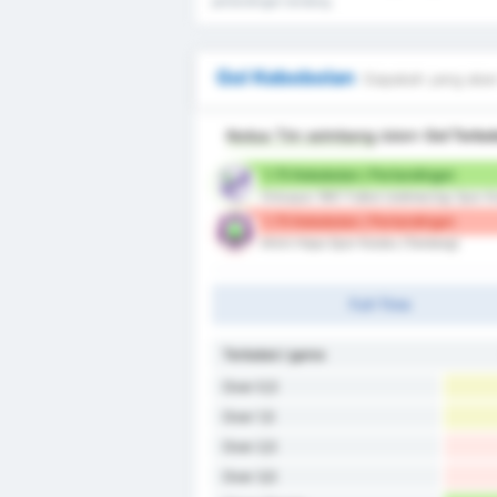
pertandingan tandang.
Gol Kebobolan
Siapakah yang akan
Kedua Tim seimbang
dalam
Gol Terbo
1.75 Kebobolan / Pertandingan
Orduspor 1967 Futbol Isletmeciligi Spor 
1.75 Kebobolan / Pertandingan
Artvin Hopa Spor Kulubu (Tandang)
Full-Time
Terbobol / game
Over 0,5
Over 1,5
Over 2,5
Over 3,5