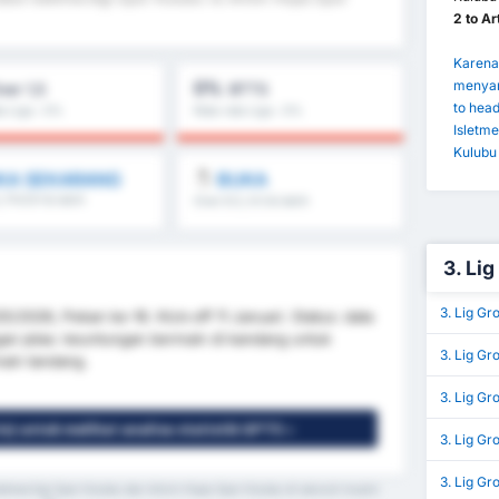
2 to A
Karena 
menyar
0%
ver 1,5
BTTS
to hea
ta Liga : 0%
Rata-rata Liga : 0%
Isletme
Kulubu 
KA SEKARANG
BUKA
, FH/2H & lebih
Over 8.5, 9.5 & lebih
3. Lig
3. Lig G
/2026, Pekan ke-16. Kick-off 11 Januari. Status: data
ngan jelas: keuntungan bermain di kandang untuk
3. Lig Gr
main tandang.
3. Lig Gr
is) untuk melihat analisa statistik GPT5 »
3. Lig Gr
3. Lig Gr
sletmeciligi Spor Kulubu dan Artvin Hopa Spor Kulubu di seluruh musim