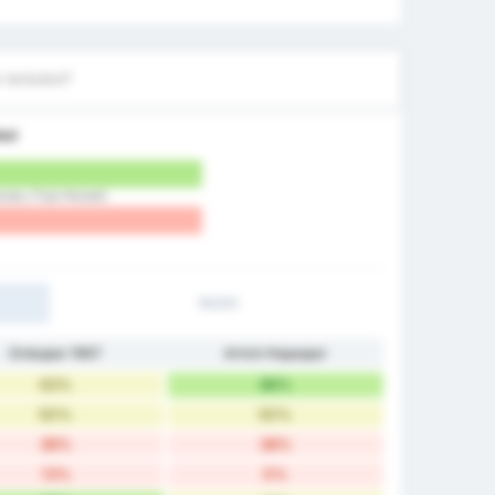
 terbobol?
bol
Kulubu (Tuan Rumah)
1H/2H
Orduspor 1967
Artvin Hopaspor
63%
88%
50%
50%
38%
38%
13%
0%